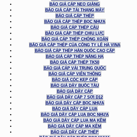
BÁO GIÁ CÁP NEO GIẰNG
BÁO GIÁ CÁP TẢI THANG MÁY
BÁO GIÁ CÁP THÉP
BÁO GIÁ CÁP THÉP BỌC NHỰA
BÁO GIÁ CÁP THÉP CẨU
BÁO GIÁ CÁP THÉP CHỊU LỰC
BÁO GIÁ CÁP THÉP CHỐNG XOẮN
BÁO GIÁ CÁP THÉP CỦA CÔNG TY LÊ HÀ VINA
BÁO GIÁ CÁP THÉP HÀN QUỐC CAO CẤP
BÁO GIÁ CÁP THÉP NÂNG HẠ
BÁO GIÁ CÁP THÉP TK50
BÁO GIÁ CÁP VẢI TRUNG QUỐC
BÁO GIÁ CÁP VIỄN THÔNG
BÁO GIÁ CÓC KẸP CÁP
BÁO GIÁ DÂY BUỘC TÀU
BÁO GIÁ DÂY CÁP
BÁO GIÁ DÂY CÁP 7 SỢI D12
BÁO GIÁ DÂY CÁP BỌC NHỰA
BÁO GIÁ DÂY CÁP LỤA
BÁO GIÁ DÂY CÁP LỤA BỌC NHỰA
BÁO GIÁ DÂY CÁP LỤA MẠ KẼM
BÁO GIÁ DÂY CÁP MẠ KẼM
BÁO GIÁ DÂY CÁP THÉP