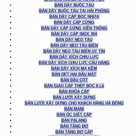
BÁN DÂY BUỘC TÀU
BÁN DÂY BUỘC TÀU TẠI HẢI PHÒNG
BÁN DÂY CÁP BỌC NHỰA
BÁN DÂY CÁP CỨNG
BÁN DÂY CÁP CỨNG VIỄN THÔNG
BÁN DÂY CÁP INOX 304
BÁN DÂY NEO TÀU
BÁN DÂY NEO TÀU BIỂN
BÁN DÂY NEO TÀU BIỂN UY TÍN
BÁN DÂY XÍCH CHỊU LỰC
BÁN DÂY XÍCH CHỊU LỰC CẨU HÀNG
BÁN DÂY XÍCH MẠ KẼM
BẢN DẸT HAI ĐẦU MẮT
BẢN ĐẦU CỘT
BÀN GIAO CÁP THÉP BỌC 8 L6
BÁN KHÓA CÁP
BÁN LƯỚI XÂY DỰNG
BÁN LƯỚI XÂY DỰNG CHO KHÁCH HÀNG HÀ ĐÔNG
BÁN MANI
BÁN ỐC SIẾT CÁP
BÁN PALANG
BÁN TĂNG ĐƠ
BÁN TĂNG ĐƠ CÁP