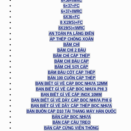
6×36+IWRC
6×37+FC
6×37+IWRC
6X36+FC
8 X19(S)+FC
8X19(S)+IWRC
AN TOÀN PA LĂNG ĐIỆN
ÁP THÉP CHỐNG XOẮN
BẤM CHÌ
BẤM CHÌ 2 ĐẦU
BẤM CHÌ CÁP THÉP
BẤM CHÌ ĐẦU CÁP
BẤM CHÌ SỢI CÁP
BẤM ĐẦU CỐT CÁP THÉP
BÁN 100 CUỘN CÁP THÉP
BẠN BIẾT GÌ VỀ CÁP BỌC NHỰA 12MM
BẠN BIẾT GÌ VỀ CÁP BỌC NHỰA PHI 3
BẠN BIẾT GÌ VỀ CÁP INOX 10MM
BẠN BIẾT GÌ VỀ DÂY CÁP BỌC NHỰA PHI 6
BẠN BIẾT GÌ VỀ DÂY CÁP THÉP BỌC NHỰA
BÁN BUÔN CÁP D10 TẢI THANG MÁY HÀN QUỐC
BÁN CÁP BỌC NHỰA
BÁN CÁP CẦU TREO
BÁN CÁP CỨNG VIỄN THÔNG