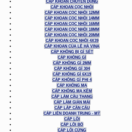
CÁP KHOAN CHUYÊN DỤNG
CÁP KHOAN CỌC NHỒI
CÁP KHOAN CỌC NHỒI 12MM
CÁP KHOAN CỌC NHỒI 14MM
CÁP KHOAN CỌC NHỒI 16MM
CÁP KHOAN CỌC NHỒI 18MM
CÁP KHOAN CỌC NHỒI 20MM
CÁP KHOAN CỌC NHỒI 4X39
CÁP KHOAN CỦA LÊ HÀ VINA
CÁP KHÔNG BỊ GỈ SÉT
CÁP KHÔNG GỈ
CÁP KHÔNG GỈ 2MM
CÁP KHÔNG GỈ 304
CÁP KHÔNG GỈ 6X19
CÁP KHÔNG GỈ PHI 4
CÁP KHÔNG MẠ
CÁP KHÔNG MẠ KẼM
CÁP LÀM CẦU THANG
CÁP LÀM GIÀN MÁI
CÁP LẮP CẦN CẨU
CÁP LIÊN DOANH TRUNG - MỸ
CÁP LÕI
CÁP LÕI BỐ
CÁP LÕI CỨNG