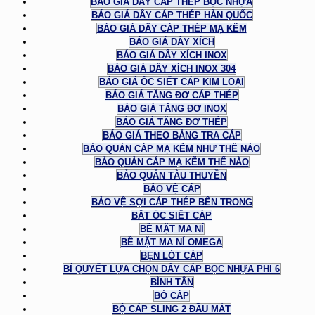
BÁO GIÁ DÂY CÁP THÉP BỌC NHỰA
BÁO GIÁ DÂY CÁP THÉP HÀN QUỐC
BÁO GIÁ DÂY CÁP THÉP MẠ KẼM
BÁO GIÁ DÂY XÍCH
BÁO GIÁ DÂY XÍCH INOX
BÁO GIÁ DÂY XÍCH INOX 304
BÁO GIÁ ỐC SIẾT CÁP KIM LOẠI
BÁO GIÁ TĂNG ĐƠ CÁP THÉP
BÁO GIÁ TĂNG ĐƠ INOX
BÁO GIÁ TĂNG ĐƠ THÉP
BÁO GIÁ THEO BẢNG TRA CÁP
BẢO QUẢN CÁP MẠ KẼM NHƯ THẾ NÀO
BẢO QUẢN CÁP MẠ KẼM THẾ NÀO
BẢO QUẢN TÀU THUYỀN
BẢO VỆ CÁP
BẢO VỆ SỢI CÁP THÉP BÊN TRONG
BẮT ỐC SIẾT CÁP
BỀ MẶT MA NÍ
BỀ MẶT MA NÍ OMEGA
BẸN LÓT CÁP
BÍ QUYẾT LỰA CHỌN DÂY CÁP BỌC NHỰA PHI 6
BÌNH TÂN
BÓ CÁP
BỘ CÁP SLING 2 ĐẦU MẮT