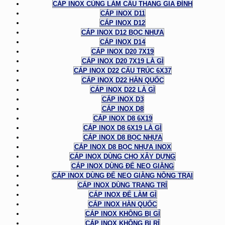
CÁP INOX CÙNG LÀM CẦU THANG GIA ĐÌNH
CÁP INOX D11
CÁP INOX D12
CÁP INOX D12 BỌC NHỰA
CÁP INOX D14
CÁP INOX D20 7X19
CÁP INOX D20 7X19 LÀ GÌ
CÁP INOX D22 CẤU TRÚC 6X37
CÁP INOX D22 HÀN QUỐC
CÁP INOX D22 LÀ GÌ
CÁP INOX D3
CÁP INOX D8
CÁP INOX D8 6X19
CÁP INOX D8 6X19 LÀ GÌ
CÁP INOX D8 BỌC NHỰA
CÁP INOX D8 BỌC NHỰA INOX
CÁP INOX DÙNG CHO XÂY DỰNG
CÁP INOX DÙNG ĐỂ NEO GIẰNG
CÁP INOX DÙNG ĐỂ NEO GIẰNG NÔNG TRẠI
CÁP INOX DÙNG TRANG TRÍ
CÁP INOX ĐỂ LÀM GÌ
CÁP INOX HÀN QUỐC
CÁP INOX KHÔNG BỊ GỈ
CÁP INOX KHÔNG BỊ RỈ