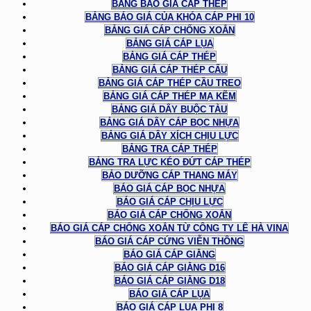
BẢNG BÁO GIÁ CÁP THÉP
BẢNG BÁO GIÁ CỦA KHÓA CÁP PHI 10
BẢNG GIÁ CÁP CHỐNG XOẮN
BẢNG GIÁ CÁP LỤA
BẢNG GIÁ CÁP THÉP
BẢNG GIÁ CÁP THÉP CẨU
BẢNG GIÁ CÁP THÉP CẦU TREO
BẢNG GIÁ CÁP THÉP MẠ KẼM
BẢNG GIÁ DÂY BUỘC TÀU
BẢNG GIÁ DÂY CÁP BỌC NHỰA
BẢNG GIÁ DÂY XÍCH CHỊU LỰC
BẢNG TRA CÁP THÉP
BẢNG TRA LỰC KÉO ĐỨT CÁP THÉP
BẢO DƯỠNG CÁP THANG MÁY
BÁO GIÁ CÁP BỌC NHỰA
BÁO GIÁ CÁP CHỊU LỰC
BÁO GIÁ CÁP CHỐNG XOẮN
BÁO GIÁ CÁP CHỐNG XOẮN TỪ CÔNG TY LÊ HÀ VINA
BÁO GIÁ CÁP CỨNG VIỄN THÔNG
BÁO GIÁ CÁP GIẰNG
BÁO GIÁ CÁP GIẰNG D16
BÁO GIÁ CÁP GIẰNG D18
BÁO GIÁ CÁP LỤA
BÁO GIÁ CÁP LỤA PHI 8