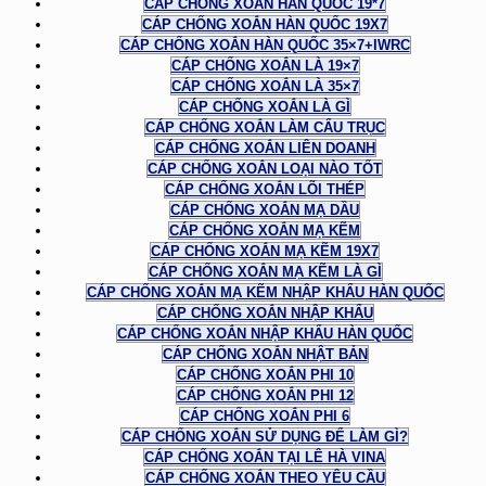
CÁP CHỐNG XOẮN HÀN QUỐC 19*7
CÁP CHỐNG XOẮN HÀN QUỐC 19X7
CÁP CHỐNG XOẮN HÀN QUỐC 35×7+IWRC
CÁP CHỐNG XOẮN LÀ 19×7
CÁP CHỐNG XOẮN LÀ 35×7
CÁP CHỐNG XOẮN LÀ GÌ
CÁP CHỐNG XOẮN LÀM CẨU TRỤC
CÁP CHỐNG XOẮN LIÊN DOANH
CÁP CHỐNG XOẮN LOẠI NÀO TỐT
CÁP CHỐNG XOẮN LÕI THÉP
CÁP CHỐNG XOẮN MẠ DẦU
CÁP CHỐNG XOẮN MẠ KẼM
CÁP CHỐNG XOẮN MẠ KẼM 19X7
CÁP CHỐNG XOẮN MẠ KẼM LÀ GÌ
CÁP CHỐNG XOẮN MẠ KẼM NHẬP KHẨU HÀN QUỐC
CÁP CHỐNG XOẮN NHẬP KHẨU
CÁP CHỐNG XOẮN NHẬP KHẨU HÀN QUỐC
CÁP CHỐNG XOẮN NHẬT BẢN
CÁP CHỐNG XOẮN PHI 10
CÁP CHỐNG XOẮN PHI 12
CÁP CHỐNG XOẮN PHI 6
CÁP CHỐNG XOẮN SỬ DỤNG ĐỂ LÀM GÌ?
CÁP CHỐNG XOẮN TẠI LÊ HÀ VINA
CÁP CHỐNG XOẮN THEO YÊU CẦU