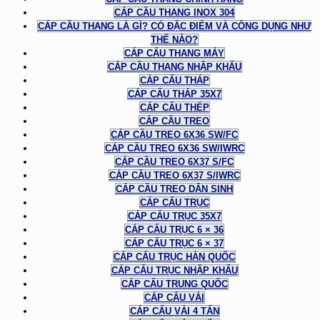
CÁP CẦU THANG INOX 304
CÁP CẦU THANG LÀ GÌ? CÓ ĐẶC ĐIỂM VÀ CÔNG DỤNG NHƯ
THẾ NÀO?
CÁP CẨU THANG MÁY
CÁP CẦU THANG NHẬP KHẨU
CÁP CẨU THÁP
CÁP CẨU THÁP 35X7
CÁP CẨU THÉP
CÁP CẦU TREO
CÁP CẦU TREO 6X36 SW/FC
CÁP CẦU TREO 6X36 SW/IWRC
CÁP CẦU TREO 6X37 S/FC
CÁP CẦU TREO 6X37 S/IWRC
CÁP CẦU TREO DÂN SINH
CÁP CẨU TRỤC
CÁP CẨU TRỤC 35X7
CÁP CẨU TRỤC 6 × 36
CÁP CẨU TRỤC 6 × 37
CÁP CẨU TRỤC HÀN QUỐC
CÁP CẨU TRỤC NHẬP KHẨU
CÁP CẨU TRUNG QUỐC
CÁP CẨU VẢI
CÁP CẨU VẢI 4 TẤN