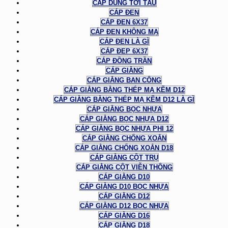
CÁP DÙNG TỜI TÀU
CÁP ĐEN
CÁP ĐEN 6X37
CÁP ĐEN KHÔNG MẠ
CÁP ĐEN LÀ GÌ
CÁP ĐEP 6X37
CÁP ĐỒNG TRẦN
CÁP GIẰNG
CÁP GIẰNG BAN CÔNG
CÁP GIẰNG BẰNG THÉP MẠ KẼM D12
CÁP GIẰNG BẰNG THÉP MẠ KẼM D12 LÀ GÌ
CÁP GIẰNG BỌC NHỰA
CÁP GIẰNG BỌC NHỰA D12
CÁP GIẰNG BỌC NHỰA PHI 12
CÁP GIẰNG CHỐNG XOẮN
CÁP GIẰNG CHỐNG XOẮN D18
CÁP GIẰNG CỘT TRỤ
CÁP GIẰNG CỘT VIỄN THÔNG
CÁP GIẰNG D10
CÁP GIẰNG D10 BỌC NHỰA
CÁP GIẰNG D12
CÁP GIẰNG D12 BỌC NHỰA
CÁP GIẰNG D16
CÁP GIẰNG D18