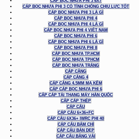
CÁP BỌC NHỰA PHI 3 6X7
CÁP BỌC NHỰA PHI 3 CÓ TÍNH CHỐNG CHỊU LỰC TỐT
CÁP BỌC NHỰA PHI 3 LÀ GÌ
CÁP BỌC NHỰA PHI 4
CÁP BỌC NHỰA PHI 4 LÀ GÌ
CÁP BỌC NHỰA PHI 4 VIỆT NAM
CÁP BỌC NHỰA PHI 6
CÁP BỌC NHỰA PHI 6 LÀ GÌ
CÁP BỌC NHỰA PHI 8
CÁP BỌC NHỰA TP.HCM
CÁP BỌC NHỰA TPHCM
CÁP BỌC NHỰA TRẮNG
CÁP CĂNG
CÁP CĂNG 4
CÁP CĂNG 4.5MM MẠ KẼM
CÁP CÁP BỌC NHỰA PHI 6
CẤP CÁP TẢI THANG MÁY HÀN QUỐC
CẤP CÁP THÉP
CÁP CẨU
CÁP CẨU 6×36+FC
CÁP CẨU 6X36+ IWRC PHI 40
CÁP CẨU BẤM CHÌ
CÁP CẨU BẢN DẸP
CÁP CẨU BẰNG VẢI