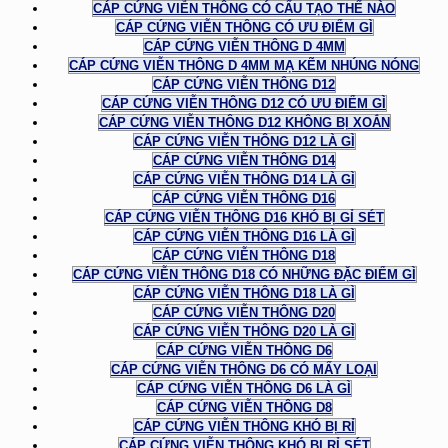
CÁP CỨNG VIỄN THÔNG CÓ CẤU TẠO THẾ NÀO
CÁP CỨNG VIỄN THÔNG CÓ ƯU ĐIỂM GÌ
CÁP CỨNG VIỄN THÔNG D 4MM
CÁP CỨNG VIỄN THÔNG D 4MM MẠ KẼM NHÚNG NÓNG
CÁP CỨNG VIỄN THÔNG D12
CÁP CỨNG VIỄN THÔNG D12 CÓ ƯU ĐIỂM GÌ
CÁP CỨNG VIỄN THÔNG D12 KHÔNG BỊ XOẮN
CÁP CỨNG VIỄN THÔNG D12 LÀ GÌ
CÁP CỨNG VIỄN THÔNG D14
CÁP CỨNG VIỄN THÔNG D14 LÀ GÌ
CÁP CỨNG VIỄN THÔNG D16
CÁP CỨNG VIỄN THÔNG D16 KHÓ BỊ GỈ SÉT
CÁP CỨNG VIỄN THÔNG D16 LÀ GÌ
CÁP CỨNG VIỄN THÔNG D18
CÁP CỨNG VIỄN THÔNG D18 CÓ NHỮNG ĐẶC ĐIỂM GÌ
CÁP CỨNG VIỄN THÔNG D18 LÀ GÌ
CÁP CỨNG VIỄN THÔNG D20
CÁP CỨNG VIỄN THÔNG D20 LÀ GÌ
CÁP CỨNG VIỄN THÔNG D6
CÁP CỨNG VIỄN THÔNG D6 CÓ MẤY LOẠI
CÁP CỨNG VIỄN THÔNG D6 LÀ GÌ
CÁP CỨNG VIỄN THÔNG D8
CÁP CỨNG VIỄN THÔNG KHÓ BỊ RỈ
CÁP CỨNG VIỄN THÔNG KHÓ BỊ RỈ SÉT