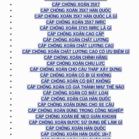
CÁP CHỐNG XOẮN 35X7
CÁP CHỐNG XOẮN 35X7 HÀN QUỐC
CÁP CHỐNG XOẮN 35X7 HÀN QUỐC LÀ GÌ
CÁP CHỐNG XOẮN 35X7 IWRC
CÁP CHỐNG XOẮN 37X5 IWRC LÀ GÌ
CÁP CHỐNG XOẮN CAO CẤP
CÁP CHỐNG XOẮN CHẤT LƯỢNG
CÁP CHỐNG XOẮN CHẤT LƯỢNG CAO
CÁP CHỐNG XOẮN CHẤT LƯỢNG CAO CÓ ƯU ĐIỂM GÌ
CÁP CHỐNG XOẮN CHÍNH HÃNG
CÁP CHỐNG XOẮN CHỊU LỰC
CÁP CHỐNG XOẮN CHO CẨU THÁP XÂY DỰNG
CÁP CHỐNG XOẮN CÓ BỊ GỈ KHÔNG
CÁP CHỐNG XOẮN CÓ ĐẮT KHÔNG
CÁP CHỐNG XOẮN CÓ GIÁ THÀNH NHƯ THẾ NÀO
CÁP CHỐNG XOẮN CÓ MẤY LOẠI
CÁP CHỐNG XOẮN CỦA HÀN QUỐC
CÁP CHỐNG XOẮN DÙNG CHO XE CẨU
CÁP CHỐNG XOẮN DÙNG TRONG CÔNG NGHIỆP
CÁP CHỐNG XOẮN ĐỂ NEO GIÀN KHOAN
CÁP CHỐNG XOẮN ĐƯỢC SỬ DỤNG ĐỂ LÀM GÌ
CÁP CHỐNG XOẮN HÀN QUỐC
CÁP CHỐNG XOẮN HÀN QUỐC 18×7