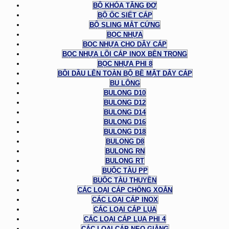
BỘ KHÓA TĂNG ĐƠ
BỘ ỐC SIẾT CÁP
BỘ SLING MẮT CỨNG
BỌC NHỰA
BỌC NHỰA CHO DÂY CÁP
BỌC NHỰA LÕI CÁP INOX BÊN TRONG
BỌC NHỰA PHI 8
BÔI DẦU LÊN TOÀN BỘ BỀ MẶT DÂY CÁP
BU LÔNG
BULONG D10
BULONG D12
BULONG D14
BULONG D16
BULONG D18
BULONG D8
BULONG RN
BULONG RT
BUỘC TÀU PP
BUỘC TÀU THUYỀN
CÁC LOẠI CÁP CHỐNG XOẮN
CÁC LOẠI CÁP INOX
CÁC LOẠI CÁP LỤA
CÁC LOẠI CÁP LỤA PHI 4
CÁC LOẠI CÁP NEO GIẰNG