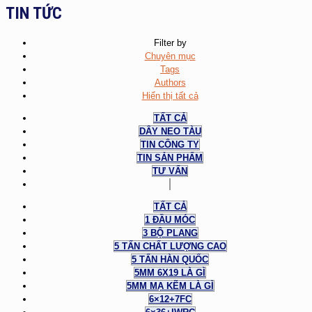
TIN TỨC
Filter by
Chuyên mục
Tags
Authors
Hiển thị tất cả
TẤT CẢ
DÂY NEO TÀU
TIN CÔNG TY
TIN SẢN PHẨM
TƯ VẤN
TẤT CẢ
1 ĐẦU MÓC
3 BỘ PLANG
5 TẤN CHẤT LƯỢNG CAO
5 TẤN HÀN QUỐC
5MM 6X19 LÀ GÌ
5MM MẠ KẼM LÀ GÌ
6×12+7FC