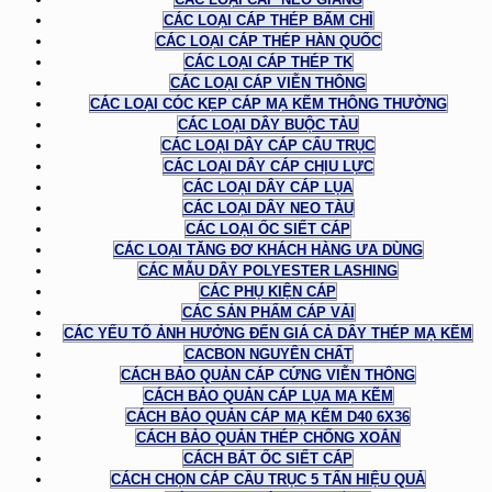
CÁC LOẠI CÁP THÉP BẤM CHÌ
CÁC LOẠI CÁP THÉP HÀN QUỐC
CÁC LOẠI CÁP THÉP TK
CÁC LOẠI CÁP VIỄN THÔNG
CÁC LOẠI CÓC KẸP CÁP MẠ KẼM THÔNG THƯỜNG
CÁC LOẠI DÂY BUỘC TÀU
CÁC LOẠI DÂY CÁP CẨU TRỤC
CÁC LOẠI DÂY CÁP CHỊU LỰC
CÁC LOẠI DÂY CÁP LỤA
CÁC LOẠI DÂY NEO TÀU
CÁC LOẠI ỐC SIẾT CÁP
CÁC LOẠI TĂNG ĐƠ KHÁCH HÀNG ƯA DÙNG
CÁC MẪU DÂY POLYESTER LASHING
CÁC PHỤ KIỆN CÁP
CÁC SẢN PHẨM CÁP VẢI
CÁC YẾU TỐ ẢNH HƯỞNG ĐẾN GIÁ CẢ DÂY THÉP MẠ KẼM
CACBON NGUYÊN CHẤT
CÁCH BẢO QUẢN CÁP CỨNG VIỄN THÔNG
CÁCH BẢO QUẢN CÁP LỤA MẠ KẼM
CÁCH BẢO QUẢN CÁP MẠ KẼM D40 6X36
CÁCH BẢO QUẢN THÉP CHỐNG XOẮN
CÁCH BẮT ỐC SIẾT CÁP
CÁCH CHỌN CÁP CẦU TRỤC 5 TẤN HIỆU QUẢ