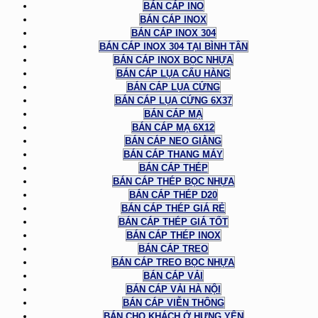
BÁN CÁP INO
BÁN CÁP INOX
BÁN CÁP INOX 304
BÁN CÁP INOX 304 TẠI BÌNH TÂN
BÁN CÁP INOX BỌC NHỰA
BÁN CÁP LỤA CẨU HÀNG
BÁN CÁP LỤA CỨNG
BÁN CÁP LỤA CỨNG 6X37
BÁN CÁP MẠ
BÁN CÁP MẠ 6X12
BÁN CÁP NEO GIẰNG
BÁN CÁP THANG MÁY
BÁN CÁP THÉP
BÁN CÁP THÉP BỌC NHỰA
BÁN CÁP THÉP D20
BÁN CÁP THÉP GIÁ RẺ
BÁN CÁP THÉP GIÁ TỐT
BÁN CÁP THÉP INOX
BÁN CÁP TREO
BÁN CÁP TREO BỌC NHỰA
BÁN CÁP VẢI
BÁN CÁP VẢI HÀ NỘI
BÁN CÁP VIỄN THÔNG
BÁN CHO KHÁCH Ở HƯNG YÊN