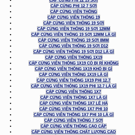
CÁP CỨNG PHI 12 19 SỢI
CÁP CỨNG PHI 12 7 SỢI
CÁP CỨNG VIỄN THÔNG
CÁP CỨNG VIỄN THÔNG 19
CÁP CỨNG VIỄN THÔNG 19 SỢI
CÁP CỨNG VIỄN THÔNG 19 SỢI 12MM
CÁP CỨNG VIỄN THÔNG 19 SỢI 12MM LÀ GÌ
CÁP CỨNG VIỄN THÔNG 19 SỢI 8MM
CÁP CỨNG VIỄN THÔNG 19 SỢI D12
CÁP CỨNG VIỄN THÔNG 19 SỢI D12 LÀ GÌ
CÁP CỨNG VIỄN THÔNG 1X19
CÁP CỨNG VIỄN THÔNG 1X19 CÓ BỊ RỈ KHÔNG
CÁP CỨNG VIỄN THÔNG 1X19 KHÓ BỊ GỈ
CÁP CỨNG VIỄN THÔNG 1X19 LÀ GÌ
CÁP CỨNG VIỄN THÔNG 1X19 PHI 12.7
CÁP CỨNG VIỄN THÔNG 1X19 PHI 12.7 LÀ GÌ
CÁP CỨNG VIỄN THÔNG 1X7
CÁP CỨNG VIỄN THÔNG 1X7 LÀ GÌ
CÁP CỨNG VIỄN THÔNG 1X7 LÊ HÀ
CÁP CỨNG VIỄN THÔNG 1X7 PHI 10
CÁP CỨNG VIỄN THÔNG 1X7 PHI 10 LÀ GÌ
CÁP CỨNG VIỄN THÔNG 7 SỢI
CÁP CỨNG VIỄN THÔNG CAO CẤP
CÁP CỨNG VIỄN THÔNG CHẤT LƯỢNG CAO