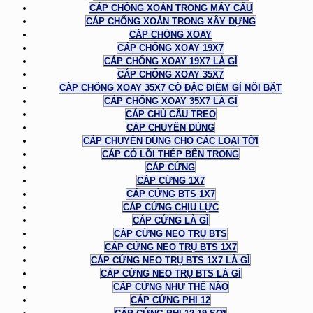
CÁP CHỐNG XOẮN TRONG MÁY CẨU
CÁP CHỐNG XOẮN TRONG XÂY DỰNG
CÁP CHỐNG XOAY
CÁP CHỐNG XOAY 19X7
CÁP CHỐNG XOAY 19X7 LÀ GÌ
CÁP CHỐNG XOAY 35X7
CÁP CHỐNG XOAY 35X7 CÓ ĐẶC ĐIỂM GÌ NỔI BẬT
CÁP CHỐNG XOAY 35X7 LÀ GÌ
CÁP CHỦ CẦU TREO
CÁP CHUYÊN DÙNG
CÁP CHUYÊN DÙNG CHO CÁC LOẠI TỜI
CÁP CÓ LÕI THÉP BÊN TRONG
CÁP CỨNG
CÁP CỨNG 1X7
CÁP CỨNG BTS 1X7
CÁP CỨNG CHỊU LỰC
CÁP CỨNG LÀ GÌ
CÁP CỨNG NEO TRỤ BTS
CÁP CỨNG NEO TRỤ BTS 1X7
CÁP CỨNG NEO TRỤ BTS 1X7 LÀ GÌ
CÁP CỨNG NEO TRỤ BTS LÀ GÌ
CÁP CỨNG NHƯ THẾ NÀO
CÁP CỨNG PHI 12