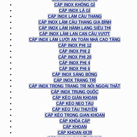
CÁP INOX KHÔNG GỈ
CÁP INOX LÀ GÌ
CÁP INOX LÀM CẦU THANG
CÁP INOX LÀM CẦU THANG GIA ĐÌNH
CÁP INOX LÀM HÀNH LANG SIÊU THỊ
CÁP INOX LÀM LAN CAN CẦU VƯỢT
CÁP INOX LÀM LƯỚI AN TOÀN NHÀ CAO TẦNG
CÁP INOX PHI 12
CÁP INOX PHI 2
CÁP INOX PHI 20
CÁP INOX PHI 4
CÁP INOX PHI 6
CÁP INOX SÁNG BÓNG
CÁP INOX TRANG TRÍ
CÁP INOX TRONG TRANG TRÍ NỘI NGOẠI THẤT
CÁP INOX TRUNG QUỐC
CÁP KÉO GIÀN KHOAN
CÁP KÉO NEO TÀU
CÁP KÉO TÀU THUYỀN
CÁP KÉO TRONG GIAN KHOAN
CÁP KHÓA CÁP
CÁP KHOAN
CÁP KHOAN 4X39