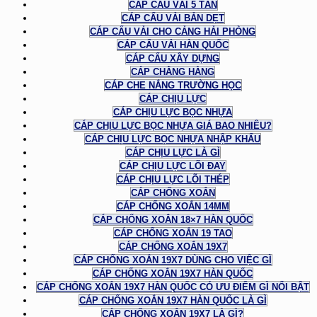
CÁP CẨU VẢI 5 TẤN
CÁP CẨU VẢI BẢN DẸT
CÁP CẨU VẢI CHO CẢNG HẢI PHÒNG
CÁP CẨU VẢI HÀN QUỐC
CÁP CẨU XÂY DỰNG
CÁP CHẰNG HÀNG
CÁP CHE NẮNG TRƯỜNG HỌC
CÁP CHỊU LỰC
CÁP CHỊU LỰC BỌC NHỰA
CÁP CHỊU LỰC BỌC NHỰA GIÁ BAO NHIÊU?
CÁP CHỊU LỰC BỌC NHỰA NHẬP KHẨU
CÁP CHỊU LỰC LÀ GÌ
CÁP CHỊU LỰC LÕI ĐAY
CÁP CHỊU LỰC LÕI THÉP
CÁP CHỐNG XOẮN
CÁP CHỐNG XOẮN 14MM
CÁP CHỐNG XOẮN 18×7 HÀN QUỐC
CÁP CHỐNG XOẮN 19 TAO
CÁP CHỐNG XOẮN 19X7
CÁP CHỐNG XOẮN 19X7 DÙNG CHO VIỆC GÌ
CÁP CHỐNG XOẮN 19X7 HÀN QUỐC
CÁP CHỐNG XOẮN 19X7 HÀN QUỐC CÓ ƯU ĐIỂM GÌ NỔI BẬT
CÁP CHỐNG XOẮN 19X7 HÀN QUỐC LÀ GÌ
CÁP CHỐNG XOẮN 19X7 LÀ GÌ?