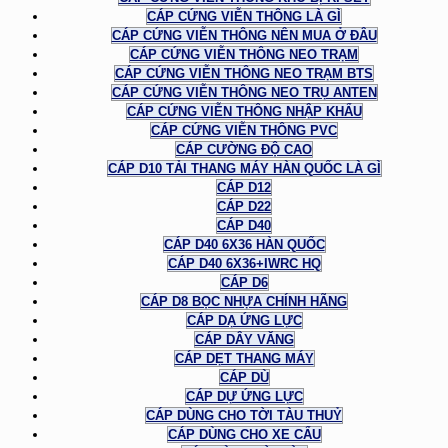
CÁP CỨNG VIỄN THÔNG LÀ GÌ
CÁP CỨNG VIỄN THÔNG NÊN MUA Ở ĐÂU
CÁP CỨNG VIỄN THÔNG NEO TRẠM
CÁP CỨNG VIỄN THÔNG NEO TRẠM BTS
CÁP CỨNG VIỄN THÔNG NEO TRỤ ANTEN
CÁP CỨNG VIỄN THÔNG NHẬP KHẨU
CÁP CỨNG VIỄN THÔNG PVC
CÁP CƯỜNG ĐỘ CAO
CÁP D10 TẢI THANG MÁY HÀN QUỐC LÀ GÌ
CÁP D12
CÁP D22
CÁP D40
CÁP D40 6X36 HÀN QUỐC
CÁP D40 6X36+IWRC HQ
CÁP D6
CÁP D8 BỌC NHỰA CHÍNH HÃNG
CÁP DẠ ỨNG LỰC
CÁP DÂY VĂNG
CÁP DẸT THANG MÁY
CÁP DÙ
CÁP DỰ ỨNG LỰC
CÁP DÙNG CHO TỜI TÀU THUỶ
CÁP DÙNG CHO XE CẨU