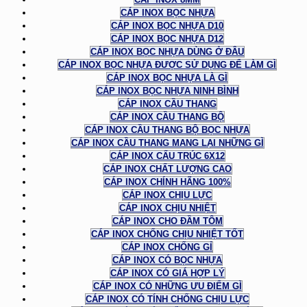
CÁP INOX BỌC NHỰA
CÁP INOX BỌC NHỰA D10
CÁP INOX BỌC NHỰA D12
CÁP INOX BỌC NHỰA DÙNG Ở ĐÂU
CÁP INOX BỌC NHỰA ĐƯỢC SỬ DỤNG ĐỂ LÀM GÌ
CÁP INOX BỌC NHỰA LÀ GÌ
CÁP INOX BỌC NHỰA NINH BÌNH
CÁP INOX CẦU THANG
CÁP INOX CẦU THANG BỘ
CÁP INOX CẦU THANG BỘ BỌC NHỰA
CÁP INOX CẦU THANG MANG LẠI NHỮNG GÌ
CÁP INOX CẤU TRÚC 6X12
CÁP INOX CHẤT LƯỢNG CAO
CÁP INOX CHÍNH HÃNG 100%
CÁP INOX CHỊU LỰC
CÁP INOX CHỊU NHIỆT
CÁP INOX CHO ĐẦM TÔM
CÁP INOX CHỐNG CHỊU NHIỆT TỐT
CÁP INOX CHỐNG GỈ
CÁP INOX CÓ BỌC NHỰA
CÁP INOX CÓ GIÁ HỢP LÝ
CÁP INOX CÓ NHỮNG ƯU ĐIỂM GÌ
CÁP INOX CÓ TÍNH CHỐNG CHỊU LỰC