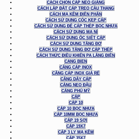
CÁCH CHỌN CÁP NEO GIẰNG
CÁCH LẮP ĐẶT CÁP TREO CẦU THANG
CÁCH MẠ KẼM ĐIỆN PHÂN
CÁCH SỬ DỤNG CÓC KẸP CÁP
CÁCH SỬ DỤNG ĐỂ CÁP THÉP BỌC NHỰA
CÁCH SỬ DỤNG MA NÍ
CÁCH SỬ DỤNG ỐC SIẾT CÁP
CÁCH SỬ DỤNG TĂNG ĐƠ
CÁCH SỬ DỤNG TĂNG ĐƠ CÁP THÉP
CÁCH THỨC ĐIỀU KHIỂN PA LĂNG ĐIỆN
CANG BIEN
CĂNG CÁP INOX
CĂNG CÁP INOX GIÁ RẺ
CĂNG DÂY CÁP
CẢNG NEO ĐẬU
CẢNG PHÚ MỸ
CÁP
CÁP 10
CÁP 10 BỌC NHỰA
CÁP 10MM BỌC NHỰA
CÁP 19 SỢI
CÁP 19X7
CÁP 3 LY MẠ KẼM
CÁP 35X7