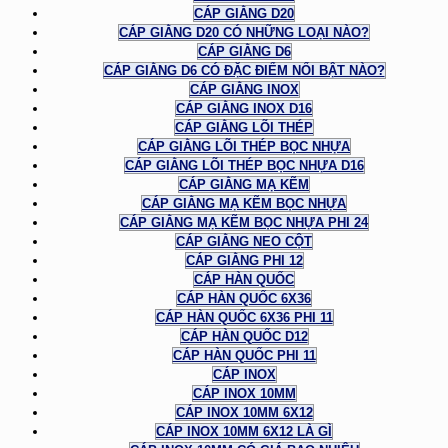
CÁP GIẰNG D20
CÁP GIẰNG D20 CÓ NHỮNG LOẠI NÀO?
CÁP GIẰNG D6
CÁP GIẰNG D6 CÓ ĐẶC ĐIỂM NỔI BẬT NÀO?
CÁP GIẰNG INOX
CÁP GIẰNG INOX D16
CÁP GIẰNG LÕI THÉP
CÁP GIẰNG LÕI THÉP BỌC NHỰA
CÁP GIẰNG LÕI THÉP BỌC NHỰA D16
CÁP GIẰNG MẠ KẼM
CÁP GIẰNG MẠ KẼM BỌC NHỰA
CÁP GIẰNG MẠ KẼM BỌC NHỰA PHI 24
CÁP GIẰNG NEO CỘT
CÁP GIẰNG PHI 12
CÁP HÀN QUỐC
CÁP HÀN QUỐC 6X36
CÁP HÀN QUỐC 6X36 PHI 11
CÁP HÀN QUỐC D12
CÁP HÀN QUỐC PHI 11
CÁP INOX
CÁP INOX 10MM
CÁP INOX 10MM 6X12
CÁP INOX 10MM 6X12 LÀ GÌ