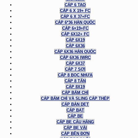
CÁP 6 TAO
CÁP 6 X 19+ FC
CÁP 6 X 37+FC
CÁP 6*36 HÀN QUỐC
CÁP 6×19+FC
CÁP 6X12+ FC
CÁP 6X19
CÁP 6X36
CÁP 6X36 HÀN QUỐC
CÁP 6X36 IWRC
CÁP 6X37
CÁP 7 SỢI
CÁP 8 BỌC NHỰA
CÁP 8 TẤN
CÁP 8X19
CÁP BẤM CHÌ
CÁP BẤM CHÌ VÀ SLING CÁP THÉP
CÁP BẢN DẸT
CÁP BẠT
CÁP BẸ
CÁP BẸ CẨU HÀNG
CÁP BẸ VẢI
CÁP BỆN ĐƠN