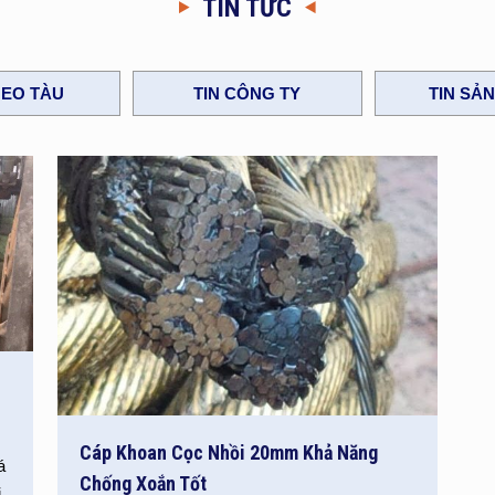
TIN TỨC
EO TÀU
TIN CÔNG TY
TIN SẢ
Cáp Khoan Cọc Nhồi 20mm Khả Năng
á
Chống Xoắn Tốt
i