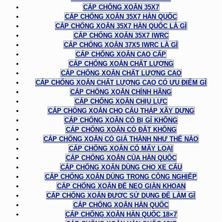
CÁP CHỐNG XOẮN 35X7
CÁP CHỐNG XOẮN 35X7 HÀN QUỐC
CÁP CHỐNG XOẮN 35X7 HÀN QUỐC LÀ GÌ
CÁP CHỐNG XOẮN 35X7 IWRC
CÁP CHỐNG XOẮN 37X5 IWRC LÀ GÌ
CÁP CHỐNG XOẮN CAO CẤP
CÁP CHỐNG XOẮN CHẤT LƯỢNG
CÁP CHỐNG XOẮN CHẤT LƯỢNG CAO
CÁP CHỐNG XOẮN CHẤT LƯỢNG CAO CÓ ƯU ĐIỂM GÌ
CÁP CHỐNG XOẮN CHÍNH HÃNG
CÁP CHỐNG XOẮN CHỊU LỰC
CÁP CHỐNG XOẮN CHO CẨU THÁP XÂY DỰNG
CÁP CHỐNG XOẮN CÓ BỊ GỈ KHÔNG
CÁP CHỐNG XOẮN CÓ ĐẮT KHÔNG
CÁP CHỐNG XOẮN CÓ GIÁ THÀNH NHƯ THẾ NÀO
CÁP CHỐNG XOẮN CÓ MẤY LOẠI
CÁP CHỐNG XOẮN CỦA HÀN QUỐC
CÁP CHỐNG XOẮN DÙNG CHO XE CẨU
CÁP CHỐNG XOẮN DÙNG TRONG CÔNG NGHIỆP
CÁP CHỐNG XOẮN ĐỂ NEO GIÀN KHOAN
CÁP CHỐNG XOẮN ĐƯỢC SỬ DỤNG ĐỂ LÀM GÌ
CÁP CHỐNG XOẮN HÀN QUỐC
CÁP CHỐNG XOẮN HÀN QUỐC 18×7