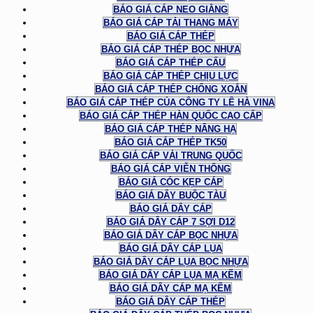
BÁO GIÁ CÁP NEO GIẰNG
BÁO GIÁ CÁP TẢI THANG MÁY
BÁO GIÁ CÁP THÉP
BÁO GIÁ CÁP THÉP BỌC NHỰA
BÁO GIÁ CÁP THÉP CẨU
BÁO GIÁ CÁP THÉP CHỊU LỰC
BÁO GIÁ CÁP THÉP CHỐNG XOẮN
BÁO GIÁ CÁP THÉP CỦA CÔNG TY LÊ HÀ VINA
BÁO GIÁ CÁP THÉP HÀN QUỐC CAO CẤP
BÁO GIÁ CÁP THÉP NÂNG HẠ
BÁO GIÁ CÁP THÉP TK50
BÁO GIÁ CÁP VẢI TRUNG QUỐC
BÁO GIÁ CÁP VIỄN THÔNG
BÁO GIÁ CÓC KẸP CÁP
BÁO GIÁ DÂY BUỘC TÀU
BÁO GIÁ DÂY CÁP
BÁO GIÁ DÂY CÁP 7 SỢI D12
BÁO GIÁ DÂY CÁP BỌC NHỰA
BÁO GIÁ DÂY CÁP LỤA
BÁO GIÁ DÂY CÁP LỤA BỌC NHỰA
BÁO GIÁ DÂY CÁP LỤA MẠ KẼM
BÁO GIÁ DÂY CÁP MẠ KẼM
BÁO GIÁ DÂY CÁP THÉP