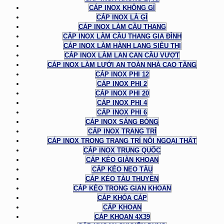
CÁP INOX KHÔNG GỈ
CÁP INOX LÀ GÌ
CÁP INOX LÀM CẦU THANG
CÁP INOX LÀM CẦU THANG GIA ĐÌNH
CÁP INOX LÀM HÀNH LANG SIÊU THỊ
CÁP INOX LÀM LAN CAN CẦU VƯỢT
CÁP INOX LÀM LƯỚI AN TOÀN NHÀ CAO TẦNG
CÁP INOX PHI 12
CÁP INOX PHI 2
CÁP INOX PHI 20
CÁP INOX PHI 4
CÁP INOX PHI 6
CÁP INOX SÁNG BÓNG
CÁP INOX TRANG TRÍ
CÁP INOX TRONG TRANG TRÍ NỘI NGOẠI THẤT
CÁP INOX TRUNG QUỐC
CÁP KÉO GIÀN KHOAN
CÁP KÉO NEO TÀU
CÁP KÉO TÀU THUYỀN
CÁP KÉO TRONG GIAN KHOAN
CÁP KHÓA CÁP
CÁP KHOAN
CÁP KHOAN 4X39