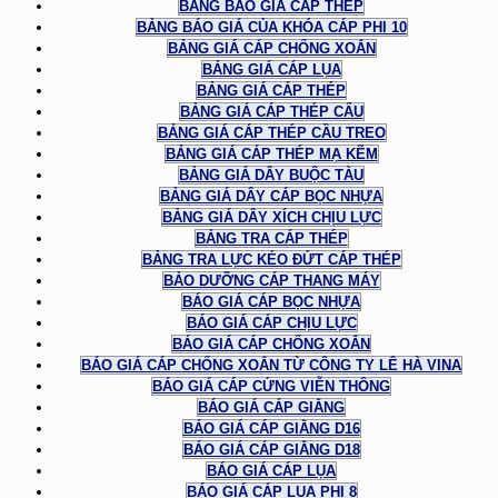
BẢNG BÁO GIÁ CÁP THÉP
BẢNG BÁO GIÁ CỦA KHÓA CÁP PHI 10
BẢNG GIÁ CÁP CHỐNG XOẮN
BẢNG GIÁ CÁP LỤA
BẢNG GIÁ CÁP THÉP
BẢNG GIÁ CÁP THÉP CẨU
BẢNG GIÁ CÁP THÉP CẦU TREO
BẢNG GIÁ CÁP THÉP MẠ KẼM
BẢNG GIÁ DÂY BUỘC TÀU
BẢNG GIÁ DÂY CÁP BỌC NHỰA
BẢNG GIÁ DÂY XÍCH CHỊU LỰC
BẢNG TRA CÁP THÉP
BẢNG TRA LỰC KÉO ĐỨT CÁP THÉP
BẢO DƯỠNG CÁP THANG MÁY
BÁO GIÁ CÁP BỌC NHỰA
BÁO GIÁ CÁP CHỊU LỰC
BÁO GIÁ CÁP CHỐNG XOẮN
BÁO GIÁ CÁP CHỐNG XOẮN TỪ CÔNG TY LÊ HÀ VINA
BÁO GIÁ CÁP CỨNG VIỄN THÔNG
BÁO GIÁ CÁP GIẰNG
BÁO GIÁ CÁP GIẰNG D16
BÁO GIÁ CÁP GIẰNG D18
BÁO GIÁ CÁP LỤA
BÁO GIÁ CÁP LỤA PHI 8