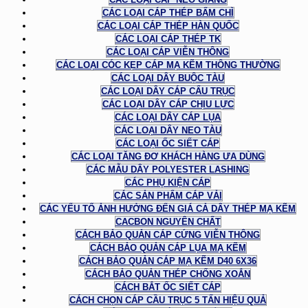
CÁC LOẠI CÁP THÉP BẤM CHÌ
CÁC LOẠI CÁP THÉP HÀN QUỐC
CÁC LOẠI CÁP THÉP TK
CÁC LOẠI CÁP VIỄN THÔNG
CÁC LOẠI CÓC KẸP CÁP MẠ KẼM THÔNG THƯỜNG
CÁC LOẠI DÂY BUỘC TÀU
CÁC LOẠI DÂY CÁP CẨU TRỤC
CÁC LOẠI DÂY CÁP CHỊU LỰC
CÁC LOẠI DÂY CÁP LỤA
CÁC LOẠI DÂY NEO TÀU
CÁC LOẠI ỐC SIẾT CÁP
CÁC LOẠI TĂNG ĐƠ KHÁCH HÀNG ƯA DÙNG
CÁC MẪU DÂY POLYESTER LASHING
CÁC PHỤ KIỆN CÁP
CÁC SẢN PHẨM CÁP VẢI
CÁC YẾU TỐ ẢNH HƯỞNG ĐẾN GIÁ CẢ DÂY THÉP MẠ KẼM
CACBON NGUYÊN CHẤT
CÁCH BẢO QUẢN CÁP CỨNG VIỄN THÔNG
CÁCH BẢO QUẢN CÁP LỤA MẠ KẼM
CÁCH BẢO QUẢN CÁP MẠ KẼM D40 6X36
CÁCH BẢO QUẢN THÉP CHỐNG XOẮN
CÁCH BẮT ỐC SIẾT CÁP
CÁCH CHỌN CÁP CẦU TRỤC 5 TẤN HIỆU QUẢ