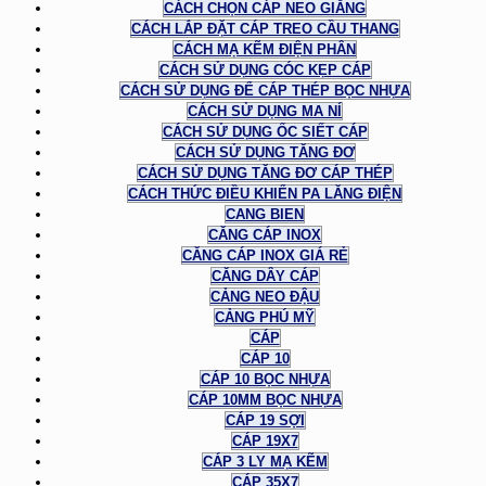
CÁCH CHỌN CÁP NEO GIẰNG
CÁCH LẮP ĐẶT CÁP TREO CẦU THANG
CÁCH MẠ KẼM ĐIỆN PHÂN
CÁCH SỬ DỤNG CÓC KẸP CÁP
CÁCH SỬ DỤNG ĐỂ CÁP THÉP BỌC NHỰA
CÁCH SỬ DỤNG MA NÍ
CÁCH SỬ DỤNG ỐC SIẾT CÁP
CÁCH SỬ DỤNG TĂNG ĐƠ
CÁCH SỬ DỤNG TĂNG ĐƠ CÁP THÉP
CÁCH THỨC ĐIỀU KHIỂN PA LĂNG ĐIỆN
CANG BIEN
CĂNG CÁP INOX
CĂNG CÁP INOX GIÁ RẺ
CĂNG DÂY CÁP
CẢNG NEO ĐẬU
CẢNG PHÚ MỸ
CÁP
CÁP 10
CÁP 10 BỌC NHỰA
CÁP 10MM BỌC NHỰA
CÁP 19 SỢI
CÁP 19X7
CÁP 3 LY MẠ KẼM
CÁP 35X7