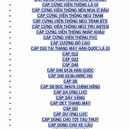
CÁP CỨNG VIỄN THÔNG LÀ GÌ
CÁP CỨNG VIỄN THÔNG NÊN MUA Ở ĐÂU
CÁP CỨNG VIỄN THÔNG NEO TRẠM
CÁP CỨNG VIỄN THÔNG NEO TRẠM BTS
CÁP CỨNG VIỄN THÔNG NEO TRỤ ANTEN
CÁP CỨNG VIỄN THÔNG NHẬP KHẨU
CÁP CỨNG VIỄN THÔNG PVC
CÁP CƯỜNG ĐỘ CAO
CÁP D10 TẢI THANG MÁY HÀN QUỐC LÀ GÌ
CÁP D12
CÁP D22
CÁP D40
CÁP D40 6X36 HÀN QUỐC
CÁP D40 6X36+IWRC HQ
CÁP D6
CÁP D8 BỌC NHỰA CHÍNH HÃNG
CÁP DẠ ỨNG LỰC
CÁP DÂY VĂNG
CÁP DẸT THANG MÁY
CÁP DÙ
CÁP DỰ ỨNG LỰC
CÁP DÙNG CHO TỜI TÀU THUỶ
CÁP DÙNG CHO XE CẨU