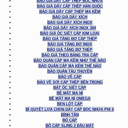
BÁO GIÁ DÂY CÁP THÉP BỌC NHỰA
BÁO GIÁ DÂY CÁP THÉP HÀN QUỐC
BÁO GIÁ DÂY CÁP THÉP MẠ KẼM
BÁO GIÁ DÂY XÍCH
BÁO GIÁ DÂY XÍCH INOX
BÁO GIÁ DÂY XÍCH INOX 304
BÁO GIÁ ỐC SIẾT CÁP KIM LOẠI
BÁO GIÁ TĂNG ĐƠ CÁP THÉP
BÁO GIÁ TĂNG ĐƠ INOX
BÁO GIÁ TĂNG ĐƠ THÉP
BÁO GIÁ THEO BẢNG TRA CÁP
BẢO QUẢN CÁP MẠ KẼM NHƯ THẾ NÀO
BẢO QUẢN CÁP MẠ KẼM THẾ NÀO
BẢO QUẢN TÀU THUYỀN
BẢO VỆ CÁP
BẢO VỆ SỢI CÁP THÉP BÊN TRONG
BẮT ỐC SIẾT CÁP
BỀ MẶT MA NÍ
BỀ MẶT MA NÍ OMEGA
BẸN LÓT CÁP
BÍ QUYẾT LỰA CHỌN DÂY CÁP BỌC NHỰA PHI 6
BÌNH TÂN
BÓ CÁP
BỘ CÁP SLING 2 ĐẦU MẮT