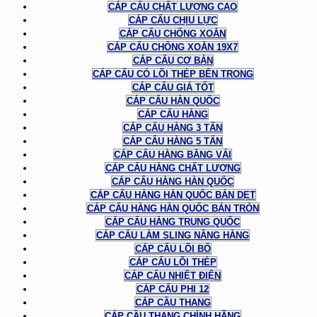
CÁP CẨU CHẤT LƯỢNG CAO
CÁP CẨU CHỊU LỰC
CÁP CẨU CHỐNG XOẮN
CÁP CẨU CHỐNG XOẮN 19X7
CÁP CẨU CƠ BẢN
CÁP CẨU CÓ LÕI THÉP BÊN TRONG
CÁP CẨU GIÁ TỐT
CÁP CẨU HÀN QUỐC
CÁP CẨU HÀNG
CÁP CẨU HÀNG 3 TẤN
CÁP CẨU HÀNG 5 TẤN
CÁP CẨU HÀNG BẰNG VẢI
CÁP CẨU HÀNG CHẤT LƯỢNG
CÁP CẨU HÀNG HÀN QUỐC
CÁP CẨU HÀNG HÀN QUỐC BẢN DẸT
CÁP CẨU HÀNG HÀN QUỐC BẢN TRÒN
CÁP CẨU HÀNG TRUNG QUỐC
CÁP CẨU LÀM SLING NÂNG HÀNG
CÁP CẨU LÕI BỐ
CÁP CẨU LÕI THÉP
CÁP CẨU NHIỆT ĐIỆN
CÁP CẨU PHI 12
CÁP CẦU THANG
CÁP CẦU THANG CHÍNH HÃNG