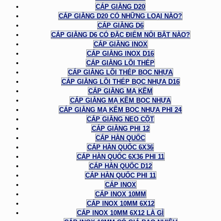
CÁP GIẰNG D20
CÁP GIẰNG D20 CÓ NHỮNG LOẠI NÀO?
CÁP GIẰNG D6
CÁP GIẰNG D6 CÓ ĐẶC ĐIỂM NỔI BẬT NÀO?
CÁP GIẰNG INOX
CÁP GIẰNG INOX D16
CÁP GIẰNG LÕI THÉP
CÁP GIẰNG LÕI THÉP BỌC NHỰA
CÁP GIẰNG LÕI THÉP BỌC NHỰA D16
CÁP GIẰNG MẠ KẼM
CÁP GIẰNG MẠ KẼM BỌC NHỰA
CÁP GIẰNG MẠ KẼM BỌC NHỰA PHI 24
CÁP GIẰNG NEO CỘT
CÁP GIẰNG PHI 12
CÁP HÀN QUỐC
CÁP HÀN QUỐC 6X36
CÁP HÀN QUỐC 6X36 PHI 11
CÁP HÀN QUỐC D12
CÁP HÀN QUỐC PHI 11
CÁP INOX
CÁP INOX 10MM
CÁP INOX 10MM 6X12
CÁP INOX 10MM 6X12 LÀ GÌ