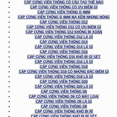
CÁP CỨNG VIỄN THÔNG CÓ CẤU TẠO THẾ NÀO
CÁP CỨNG VIỄN THÔNG CÓ ƯU ĐIỂM GÌ
CÁP CỨNG VIỄN THÔNG D 4MM
CÁP CỨNG VIỄN THÔNG D 4MM MẠ KẼM NHÚNG NÓNG
CÁP CỨNG VIỄN THÔNG D12
CÁP CỨNG VIỄN THÔNG D12 CÓ ƯU ĐIỂM GÌ
CÁP CỨNG VIỄN THÔNG D12 KHÔNG BỊ XOẮN
CÁP CỨNG VIỄN THÔNG D12 LÀ GÌ
CÁP CỨNG VIỄN THÔNG D14
CÁP CỨNG VIỄN THÔNG D14 LÀ GÌ
CÁP CỨNG VIỄN THÔNG D16
CÁP CỨNG VIỄN THÔNG D16 KHÓ BỊ GỈ SÉT
CÁP CỨNG VIỄN THÔNG D16 LÀ GÌ
CÁP CỨNG VIỄN THÔNG D18
CÁP CỨNG VIỄN THÔNG D18 CÓ NHỮNG ĐẶC ĐIỂM GÌ
CÁP CỨNG VIỄN THÔNG D18 LÀ GÌ
CÁP CỨNG VIỄN THÔNG D20
CÁP CỨNG VIỄN THÔNG D20 LÀ GÌ
CÁP CỨNG VIỄN THÔNG D6
CÁP CỨNG VIỄN THÔNG D6 CÓ MẤY LOẠI
CÁP CỨNG VIỄN THÔNG D6 LÀ GÌ
CÁP CỨNG VIỄN THÔNG D8
CÁP CỨNG VIỄN THÔNG KHÓ BỊ RỈ
CÁP CỨNG VIỄN THÔNG KHÓ BỊ RỈ SÉT