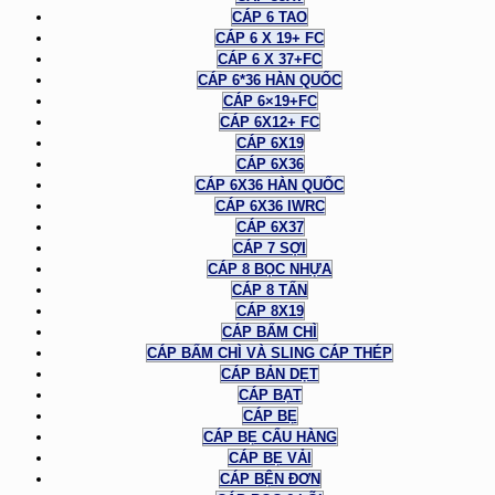
CÁP 6 TAO
CÁP 6 X 19+ FC
CÁP 6 X 37+FC
CÁP 6*36 HÀN QUỐC
CÁP 6×19+FC
CÁP 6X12+ FC
CÁP 6X19
CÁP 6X36
CÁP 6X36 HÀN QUỐC
CÁP 6X36 IWRC
CÁP 6X37
CÁP 7 SỢI
CÁP 8 BỌC NHỰA
CÁP 8 TẤN
CÁP 8X19
CÁP BẤM CHÌ
CÁP BẤM CHÌ VÀ SLING CÁP THÉP
CÁP BẢN DẸT
CÁP BẠT
CÁP BẸ
CÁP BẸ CẨU HÀNG
CÁP BẸ VẢI
CÁP BỆN ĐƠN