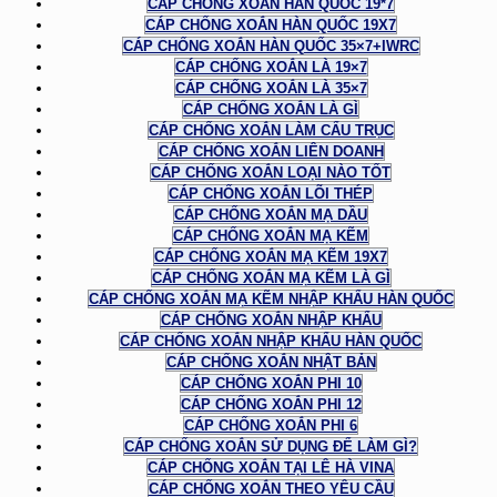
CÁP CHỐNG XOẮN HÀN QUỐC 19*7
CÁP CHỐNG XOẮN HÀN QUỐC 19X7
CÁP CHỐNG XOẮN HÀN QUỐC 35×7+IWRC
CÁP CHỐNG XOẮN LÀ 19×7
CÁP CHỐNG XOẮN LÀ 35×7
CÁP CHỐNG XOẮN LÀ GÌ
CÁP CHỐNG XOẮN LÀM CẨU TRỤC
CÁP CHỐNG XOẮN LIÊN DOANH
CÁP CHỐNG XOẮN LOẠI NÀO TỐT
CÁP CHỐNG XOẮN LÕI THÉP
CÁP CHỐNG XOẮN MẠ DẦU
CÁP CHỐNG XOẮN MẠ KẼM
CÁP CHỐNG XOẮN MẠ KẼM 19X7
CÁP CHỐNG XOẮN MẠ KẼM LÀ GÌ
CÁP CHỐNG XOẮN MẠ KẼM NHẬP KHẨU HÀN QUỐC
CÁP CHỐNG XOẮN NHẬP KHẨU
CÁP CHỐNG XOẮN NHẬP KHẨU HÀN QUỐC
CÁP CHỐNG XOẮN NHẬT BẢN
CÁP CHỐNG XOẮN PHI 10
CÁP CHỐNG XOẮN PHI 12
CÁP CHỐNG XOẮN PHI 6
CÁP CHỐNG XOẮN SỬ DỤNG ĐỂ LÀM GÌ?
CÁP CHỐNG XOẮN TẠI LÊ HÀ VINA
CÁP CHỐNG XOẮN THEO YÊU CẦU