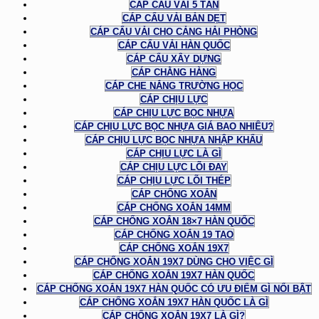
CÁP CẨU VẢI 5 TẤN
CÁP CẨU VẢI BẢN DẸT
CÁP CẨU VẢI CHO CẢNG HẢI PHÒNG
CÁP CẨU VẢI HÀN QUỐC
CÁP CẨU XÂY DỰNG
CÁP CHẰNG HÀNG
CÁP CHE NẮNG TRƯỜNG HỌC
CÁP CHỊU LỰC
CÁP CHỊU LỰC BỌC NHỰA
CÁP CHỊU LỰC BỌC NHỰA GIÁ BAO NHIÊU?
CÁP CHỊU LỰC BỌC NHỰA NHẬP KHẨU
CÁP CHỊU LỰC LÀ GÌ
CÁP CHỊU LỰC LÕI ĐAY
CÁP CHỊU LỰC LÕI THÉP
CÁP CHỐNG XOẮN
CÁP CHỐNG XOẮN 14MM
CÁP CHỐNG XOẮN 18×7 HÀN QUỐC
CÁP CHỐNG XOẮN 19 TAO
CÁP CHỐNG XOẮN 19X7
CÁP CHỐNG XOẮN 19X7 DÙNG CHO VIỆC GÌ
CÁP CHỐNG XOẮN 19X7 HÀN QUỐC
CÁP CHỐNG XOẮN 19X7 HÀN QUỐC CÓ ƯU ĐIỂM GÌ NỔI BẬT
CÁP CHỐNG XOẮN 19X7 HÀN QUỐC LÀ GÌ
CÁP CHỐNG XOẮN 19X7 LÀ GÌ?