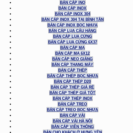
BÁN CÁP INO
BÁN CÁP INOX
BÁN CÁP INOX 304
BÁN CÁP INOX 304 TẠI BÌNH TÂN
BÁN CÁP INOX BỌC NHỰA
BÁN CÁP LỤA CẨU HÀNG
BÁN CÁP LỤA CỨNG
BÁN CÁP LỤA CỨNG 6X37
BÁN CÁP MẠ
BÁN CÁP MẠ 6X12
BÁN CÁP NEO GIẰNG
BÁN CÁP THANG MÁY
BÁN CÁP THÉP
BÁN CÁP THÉP BỌC NHỰA
BÁN CÁP THÉP D20
BÁN CÁP THÉP GIÁ RẺ
BÁN CÁP THÉP GIÁ TỐT
BÁN CÁP THÉP INOX
BÁN CÁP TREO
BÁN CÁP TREO BỌC NHỰA
BÁN CÁP VẢI
BÁN CÁP VẢI HÀ NỘI
BÁN CÁP VIỄN THÔNG
BÁN CHO KHÁCH Ở HƯNG YÊN