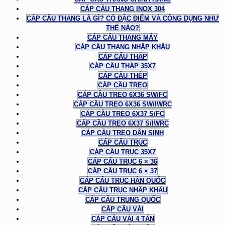
CÁP CẦU THANG INOX 304
CÁP CẦU THANG LÀ GÌ? CÓ ĐẶC ĐIỂM VÀ CÔNG DỤNG NHƯ
THẾ NÀO?
CÁP CẨU THANG MÁY
CÁP CẦU THANG NHẬP KHẨU
CÁP CẨU THÁP
CÁP CẨU THÁP 35X7
CÁP CẨU THÉP
CÁP CẦU TREO
CÁP CẦU TREO 6X36 SW/FC
CÁP CẦU TREO 6X36 SW/IWRC
CÁP CẦU TREO 6X37 S/FC
CÁP CẦU TREO 6X37 S/IWRC
CÁP CẦU TREO DÂN SINH
CÁP CẨU TRỤC
CÁP CẨU TRỤC 35X7
CÁP CẨU TRỤC 6 × 36
CÁP CẨU TRỤC 6 × 37
CÁP CẨU TRỤC HÀN QUỐC
CÁP CẨU TRỤC NHẬP KHẨU
CÁP CẨU TRUNG QUỐC
CÁP CẨU VẢI
CÁP CẨU VẢI 4 TẤN