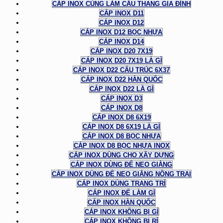
CÁP INOX CÙNG LÀM CẦU THANG GIA ĐÌNH
CÁP INOX D11
CÁP INOX D12
CÁP INOX D12 BỌC NHỰA
CÁP INOX D14
CÁP INOX D20 7X19
CÁP INOX D20 7X19 LÀ GÌ
CÁP INOX D22 CẤU TRÚC 6X37
CÁP INOX D22 HÀN QUỐC
CÁP INOX D22 LÀ GÌ
CÁP INOX D3
CÁP INOX D8
CÁP INOX D8 6X19
CÁP INOX D8 6X19 LÀ GÌ
CÁP INOX D8 BỌC NHỰA
CÁP INOX D8 BỌC NHỰA INOX
CÁP INOX DÙNG CHO XÂY DỰNG
CÁP INOX DÙNG ĐỂ NEO GIẰNG
CÁP INOX DÙNG ĐỂ NEO GIẰNG NÔNG TRẠI
CÁP INOX DÙNG TRANG TRÍ
CÁP INOX ĐỂ LÀM GÌ
CÁP INOX HÀN QUỐC
CÁP INOX KHÔNG BỊ GỈ
CÁP INOX KHÔNG BỊ RỈ