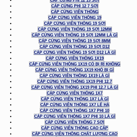
CÁP CỨNG PHI 12 19 SỢI
CÁP CỨNG PHI 12 7 SỢI
CÁP CỨNG VIỄN THÔNG
CÁP CỨNG VIỄN THÔNG 19
CÁP CỨNG VIỄN THÔNG 19 SỢI
CÁP CỨNG VIỄN THÔNG 19 SỢI 12MM
CÁP CỨNG VIỄN THÔNG 19 SỢI 12MM LÀ GÌ
CÁP CỨNG VIỄN THÔNG 19 SỢI 8MM
CÁP CỨNG VIỄN THÔNG 19 SỢI D12
CÁP CỨNG VIỄN THÔNG 19 SỢI D12 LÀ GÌ
CÁP CỨNG VIỄN THÔNG 1X19
CÁP CỨNG VIỄN THÔNG 1X19 CÓ BỊ RỈ KHÔNG
CÁP CỨNG VIỄN THÔNG 1X19 KHÓ BỊ GỈ
CÁP CỨNG VIỄN THÔNG 1X19 LÀ GÌ
CÁP CỨNG VIỄN THÔNG 1X19 PHI 12.7
CÁP CỨNG VIỄN THÔNG 1X19 PHI 12.7 LÀ GÌ
CÁP CỨNG VIỄN THÔNG 1X7
CÁP CỨNG VIỄN THÔNG 1X7 LÀ GÌ
CÁP CỨNG VIỄN THÔNG 1X7 LÊ HÀ
CÁP CỨNG VIỄN THÔNG 1X7 PHI 10
CÁP CỨNG VIỄN THÔNG 1X7 PHI 10 LÀ GÌ
CÁP CỨNG VIỄN THÔNG 7 SỢI
CÁP CỨNG VIỄN THÔNG CAO CẤP
CÁP CỨNG VIỄN THÔNG CHẤT LƯỢNG CAO