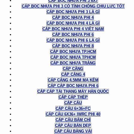
CÁP BỌC NHỰA PHI 3 6X7
CÁP BỌC NHỰA PHI 3 CÓ TÍNH CHỐNG CHỊU LỰC TỐT
CÁP BỌC NHỰA PHI 3 LÀ GÌ
CÁP BỌC NHỰA PHI 4
CÁP BỌC NHỰA PHI 4 LÀ GÌ
CÁP BỌC NHỰA PHI 4 VIỆT NAM
CÁP BỌC NHỰA PHI 6
CÁP BỌC NHỰA PHI 6 LÀ GÌ
CÁP BỌC NHỰA PHI 8
CÁP BỌC NHỰA TP.HCM
CÁP BỌC NHỰA TPHCM
CÁP BỌC NHỰA TRẮNG
CÁP CĂNG
CÁP CĂNG 4
CÁP CĂNG 4.5MM MẠ KẼM
CÁP CÁP BỌC NHỰA PHI 6
CẤP CÁP TẢI THANG MÁY HÀN QUỐC
CẤP CÁP THÉP
CÁP CẨU
CÁP CẨU 6×36+FC
CÁP CẨU 6X36+ IWRC PHI 40
CÁP CẨU BẤM CHÌ
CÁP CẨU BẢN DẸP
CÁP CẨU BẰNG VẢI