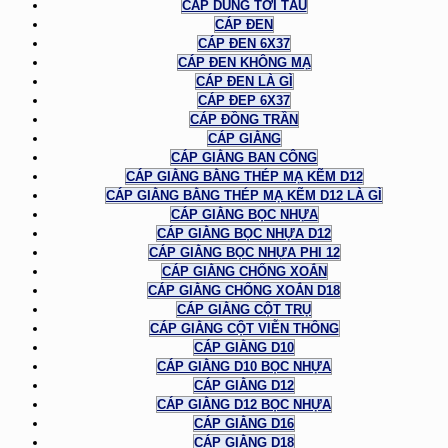
CÁP DÙNG TỜI TÀU
CÁP ĐEN
CÁP ĐEN 6X37
CÁP ĐEN KHÔNG MẠ
CÁP ĐEN LÀ GÌ
CÁP ĐEP 6X37
CÁP ĐỒNG TRẦN
CÁP GIẰNG
CÁP GIẰNG BAN CÔNG
CÁP GIẰNG BẰNG THÉP MẠ KẼM D12
CÁP GIẰNG BẰNG THÉP MẠ KẼM D12 LÀ GÌ
CÁP GIẰNG BỌC NHỰA
CÁP GIẰNG BỌC NHỰA D12
CÁP GIẰNG BỌC NHỰA PHI 12
CÁP GIẰNG CHỐNG XOẮN
CÁP GIẰNG CHỐNG XOẮN D18
CÁP GIẰNG CỘT TRỤ
CÁP GIẰNG CỘT VIỄN THÔNG
CÁP GIẰNG D10
CÁP GIẰNG D10 BỌC NHỰA
CÁP GIẰNG D12
CÁP GIẰNG D12 BỌC NHỰA
CÁP GIẰNG D16
CÁP GIẰNG D18