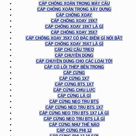
CÁP CHỐNG XOẮN TRONG MÁY CẨU
CÁP CHỐNG XOẮN TRONG XÂY DỰNG
CÁP CHỐNG XOAY
CÁP CHỐNG XOAY 19X7
CÁP CHỐNG XOAY 19X7 LÀ GÌ
CÁP CHỐNG XOAY 35X7
CÁP CHỐNG XOAY 35X7 CÓ ĐẶC ĐIỂM GÌ NỔI BẬT
CÁP CHỐNG XOAY 35X7 LÀ GÌ
CÁP CHỦ CẦU TREO
CÁP CHUYÊN DÙNG
CÁP CHUYÊN DÙNG CHO CÁC LOẠI TỜI
CÁP CÓ LÕI THÉP BÊN TRONG
CÁP CỨNG
CÁP CỨNG 1X7
CÁP CỨNG BTS 1X7
CÁP CỨNG CHỊU LỰC
CÁP CỨNG LÀ GÌ
CÁP CỨNG NEO TRỤ BTS
CÁP CỨNG NEO TRỤ BTS 1X7
CÁP CỨNG NEO TRỤ BTS 1X7 LÀ GÌ
CÁP CỨNG NEO TRỤ BTS LÀ GÌ
CÁP CỨNG NHƯ THẾ NÀO
CÁP CỨNG PHI 12