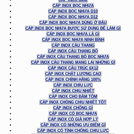
CÁP INOX BỌC NHỰA
CÁP INOX BỌC NHỰA D10
CÁP INOX BỌC NHỰA D12
CÁP INOX BỌC NHỰA DÙNG Ở ĐÂU
CÁP INOX BỌC NHỰA ĐƯỢC SỬ DỤNG ĐỂ LÀM GÌ
CÁP INOX BỌC NHỰA LÀ GÌ
CÁP INOX BỌC NHỰA NINH BÌNH
CÁP INOX CẦU THANG
CÁP INOX CẦU THANG BỘ
CÁP INOX CẦU THANG BỘ BỌC NHỰA
CÁP INOX CẦU THANG MANG LẠI NHỮNG GÌ
CÁP INOX CẤU TRÚC 6X12
CÁP INOX CHẤT LƯỢNG CAO
CÁP INOX CHÍNH HÃNG 100%
CÁP INOX CHỊU LỰC
CÁP INOX CHỊU NHIỆT
CÁP INOX CHO ĐẦM TÔM
CÁP INOX CHỐNG CHỊU NHIỆT TỐT
CÁP INOX CHỐNG GỈ
CÁP INOX CÓ BỌC NHỰA
CÁP INOX CÓ GIÁ HỢP LÝ
CÁP INOX CÓ NHỮNG ƯU ĐIỂM GÌ
CÁP INOX CÓ TÍNH CHỐNG CHỊU LỰC