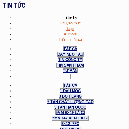
TIN TỨC
Filter by
Chuyên mục
Tags
Authors
Hiển thị tất cả
TẤT CẢ
DÂY NEO TÀU
TIN CÔNG TY
TIN SẢN PHẨM
TƯ VẤN
TẤT CẢ
1 ĐẦU MÓC
3 BỘ PLANG
5 TẤN CHẤT LƯỢNG CAO
5 TẤN HÀN QUỐC
5MM 6X19 LÀ GÌ
5MM MẠ KẼM LÀ GÌ
6×12+7FC