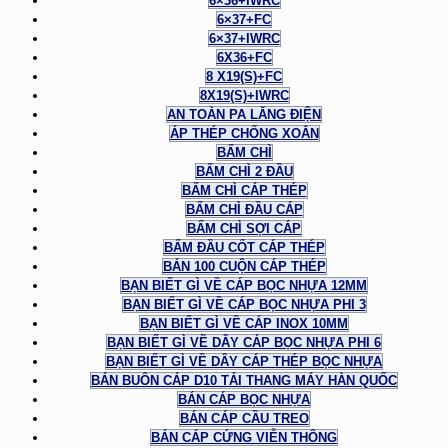
6×36+IWRC
6×37+FC
6×37+IWRC
6X36+FC
8 X19(S)+FC
8X19(S)+IWRC
AN TOÀN PA LĂNG ĐIỆN
ÁP THÉP CHỐNG XOẮN
BẤM CHÌ
BẤM CHÌ 2 ĐẦU
BẤM CHÌ CÁP THÉP
BẤM CHÌ ĐẦU CÁP
BẤM CHÌ SỢI CÁP
BẤM ĐẦU CỐT CÁP THÉP
BÁN 100 CUỘN CÁP THÉP
BẠN BIẾT GÌ VỀ CÁP BỌC NHỰA 12MM
BẠN BIẾT GÌ VỀ CÁP BỌC NHỰA PHI 3
BẠN BIẾT GÌ VỀ CÁP INOX 10MM
BẠN BIẾT GÌ VỀ DÂY CÁP BỌC NHỰA PHI 6
BẠN BIẾT GÌ VỀ DÂY CÁP THÉP BỌC NHỰA
BÁN BUÔN CÁP D10 TẢI THANG MÁY HÀN QUỐC
BÁN CÁP BỌC NHỰA
BÁN CÁP CẦU TREO
BÁN CÁP CỨNG VIỄN THÔNG