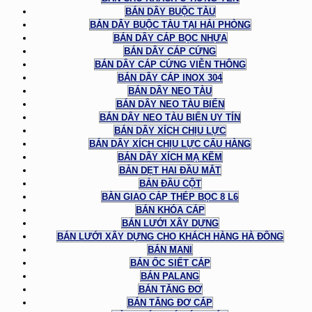
BÁN DÂY BUỘC TÀU
BÁN DÂY BUỘC TÀU TẠI HẢI PHÒNG
BÁN DÂY CÁP BỌC NHỰA
BÁN DÂY CÁP CỨNG
BÁN DÂY CÁP CỨNG VIỄN THÔNG
BÁN DÂY CÁP INOX 304
BÁN DÂY NEO TÀU
BÁN DÂY NEO TÀU BIỂN
BÁN DÂY NEO TÀU BIỂN UY TÍN
BÁN DÂY XÍCH CHỊU LỰC
BÁN DÂY XÍCH CHỊU LỰC CẨU HÀNG
BÁN DÂY XÍCH MẠ KẼM
BẢN DẸT HAI ĐẦU MẮT
BẢN ĐẦU CỘT
BÀN GIAO CÁP THÉP BỌC 8 L6
BÁN KHÓA CÁP
BÁN LƯỚI XÂY DỰNG
BÁN LƯỚI XÂY DỰNG CHO KHÁCH HÀNG HÀ ĐÔNG
BÁN MANI
BÁN ỐC SIẾT CÁP
BÁN PALANG
BÁN TĂNG ĐƠ
BÁN TĂNG ĐƠ CÁP