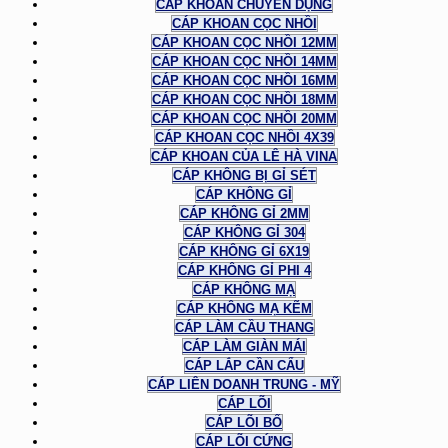
CÁP KHOAN CHUYÊN DỤNG
CÁP KHOAN CỌC NHỒI
CÁP KHOAN CỌC NHỒI 12MM
CÁP KHOAN CỌC NHỒI 14MM
CÁP KHOAN CỌC NHỒI 16MM
CÁP KHOAN CỌC NHỒI 18MM
CÁP KHOAN CỌC NHỒI 20MM
CÁP KHOAN CỌC NHỒI 4X39
CÁP KHOAN CỦA LÊ HÀ VINA
CÁP KHÔNG BỊ GỈ SÉT
CÁP KHÔNG GỈ
CÁP KHÔNG GỈ 2MM
CÁP KHÔNG GỈ 304
CÁP KHÔNG GỈ 6X19
CÁP KHÔNG GỈ PHI 4
CÁP KHÔNG MẠ
CÁP KHÔNG MẠ KẼM
CÁP LÀM CẦU THANG
CÁP LÀM GIÀN MÁI
CÁP LẮP CẦN CẨU
CÁP LIÊN DOANH TRUNG - MỸ
CÁP LÕI
CÁP LÕI BỐ
CÁP LÕI CỨNG