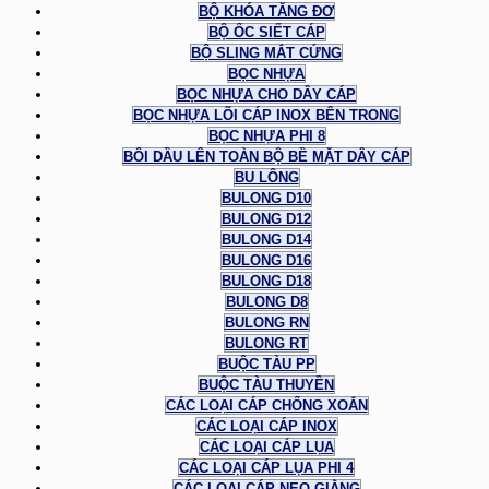
BỘ KHÓA TĂNG ĐƠ
BỘ ỐC SIẾT CÁP
BỘ SLING MẮT CỨNG
BỌC NHỰA
BỌC NHỰA CHO DÂY CÁP
BỌC NHỰA LÕI CÁP INOX BÊN TRONG
BỌC NHỰA PHI 8
BÔI DẦU LÊN TOÀN BỘ BỀ MẶT DÂY CÁP
BU LÔNG
BULONG D10
BULONG D12
BULONG D14
BULONG D16
BULONG D18
BULONG D8
BULONG RN
BULONG RT
BUỘC TÀU PP
BUỘC TÀU THUYỀN
CÁC LOẠI CÁP CHỐNG XOẮN
CÁC LOẠI CÁP INOX
CÁC LOẠI CÁP LỤA
CÁC LOẠI CÁP LỤA PHI 4
CÁC LOẠI CÁP NEO GIẰNG