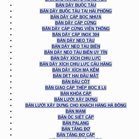
BÁN DÂY BUỘC TÀU
BÁN DÂY BUỘC TÀU TẠI HẢI PHÒNG
BÁN DÂY CÁP BỌC NHỰA
BÁN DÂY CÁP CỨNG
BÁN DÂY CÁP CỨNG VIỄN THÔNG
BÁN DÂY CÁP INOX 304
BÁN DÂY NEO TÀU
BÁN DÂY NEO TÀU BIỂN
BÁN DÂY NEO TÀU BIỂN UY TÍN
BÁN DÂY XÍCH CHỊU LỰC
BÁN DÂY XÍCH CHỊU LỰC CẨU HÀNG
BÁN DÂY XÍCH MẠ KẼM
BẢN DẸT HAI ĐẦU MẮT
BẢN ĐẦU CỘT
BÀN GIAO CÁP THÉP BỌC 8 L6
BÁN KHÓA CÁP
BÁN LƯỚI XÂY DỰNG
BÁN LƯỚI XÂY DỰNG CHO KHÁCH HÀNG HÀ ĐÔNG
BÁN MANI
BÁN ỐC SIẾT CÁP
BÁN PALANG
BÁN TĂNG ĐƠ
BÁN TĂNG ĐƠ CÁP