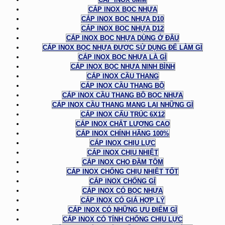
CÁP INOX BỌC NHỰA
CÁP INOX BỌC NHỰA D10
CÁP INOX BỌC NHỰA D12
CÁP INOX BỌC NHỰA DÙNG Ở ĐÂU
CÁP INOX BỌC NHỰA ĐƯỢC SỬ DỤNG ĐỂ LÀM GÌ
CÁP INOX BỌC NHỰA LÀ GÌ
CÁP INOX BỌC NHỰA NINH BÌNH
CÁP INOX CẦU THANG
CÁP INOX CẦU THANG BỘ
CÁP INOX CẦU THANG BỘ BỌC NHỰA
CÁP INOX CẦU THANG MANG LẠI NHỮNG GÌ
CÁP INOX CẤU TRÚC 6X12
CÁP INOX CHẤT LƯỢNG CAO
CÁP INOX CHÍNH HÃNG 100%
CÁP INOX CHỊU LỰC
CÁP INOX CHỊU NHIỆT
CÁP INOX CHO ĐẦM TÔM
CÁP INOX CHỐNG CHỊU NHIỆT TỐT
CÁP INOX CHỐNG GỈ
CÁP INOX CÓ BỌC NHỰA
CÁP INOX CÓ GIÁ HỢP LÝ
CÁP INOX CÓ NHỮNG ƯU ĐIỂM GÌ
CÁP INOX CÓ TÍNH CHỐNG CHỊU LỰC