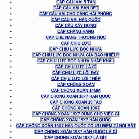
CÁP CẨU VẢI 5 TẤN
CÁP CẨU VẢI BẢN DẸT
CÁP CẨU VẢI CHO CẢNG HẢI PHÒNG
CÁP CẨU VẢI HÀN QUỐC
CÁP CẨU XÂY DỰNG
CÁP CHẰNG HÀNG
CÁP CHE NẮNG TRƯỜNG HỌC
CÁP CHỊU LỰC
CÁP CHỊU LỰC BỌC NHỰA
CÁP CHỊU LỰC BỌC NHỰA GIÁ BAO NHIÊU?
CÁP CHỊU LỰC BỌC NHỰA NHẬP KHẨU
CÁP CHỊU LỰC LÀ GÌ
CÁP CHỊU LỰC LÕI ĐAY
CÁP CHỊU LỰC LÕI THÉP
CÁP CHỐNG XOẮN
CÁP CHỐNG XOẮN 14MM
CÁP CHỐNG XOẮN 18×7 HÀN QUỐC
CÁP CHỐNG XOẮN 19 TAO
CÁP CHỐNG XOẮN 19X7
CÁP CHỐNG XOẮN 19X7 DÙNG CHO VIỆC GÌ
CÁP CHỐNG XOẮN 19X7 HÀN QUỐC
CÁP CHỐNG XOẮN 19X7 HÀN QUỐC CÓ ƯU ĐIỂM GÌ NỔI BẬT
CÁP CHỐNG XOẮN 19X7 HÀN QUỐC LÀ GÌ
CÁP CHỐNG XOẮN 19X7 LÀ GÌ?