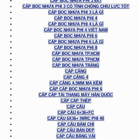
CÁP BỌC NHỰA PHI 3 6X7
CÁP BỌC NHỰA PHI 3 CÓ TÍNH CHỐNG CHỊU LỰC TỐT
CÁP BỌC NHỰA PHI 3 LÀ GÌ
CÁP BỌC NHỰA PHI 4
CÁP BỌC NHỰA PHI 4 LÀ GÌ
CÁP BỌC NHỰA PHI 4 VIỆT NAM
CÁP BỌC NHỰA PHI 6
CÁP BỌC NHỰA PHI 6 LÀ GÌ
CÁP BỌC NHỰA PHI 8
CÁP BỌC NHỰA TP.HCM
CÁP BỌC NHỰA TPHCM
CÁP BỌC NHỰA TRẮNG
CÁP CĂNG
CÁP CĂNG 4
CÁP CĂNG 4.5MM MẠ KẼM
CÁP CÁP BỌC NHỰA PHI 6
CẤP CÁP TẢI THANG MÁY HÀN QUỐC
CẤP CÁP THÉP
CÁP CẨU
CÁP CẨU 6×36+FC
CÁP CẨU 6X36+ IWRC PHI 40
CÁP CẨU BẤM CHÌ
CÁP CẨU BẢN DẸP
CÁP CẨU BẰNG VẢI