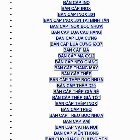
BÁN CÁP INO
BÁN CÁP INOX
BÁN CÁP INOX 304
BÁN CÁP INOX 304 TẠI BÌNH TÂN
BÁN CÁP INOX BỌC NHỰA
BÁN CÁP LỤA CẨU HÀNG
BÁN CÁP LỤA CỨNG
BÁN CÁP LỤA CỨNG 6X37
BÁN CÁP MẠ
BÁN CÁP MẠ 6X12
BÁN CÁP NEO GIẰNG
BÁN CÁP THANG MÁY
BÁN CÁP THÉP
BÁN CÁP THÉP BỌC NHỰA
BÁN CÁP THÉP D20
BÁN CÁP THÉP GIÁ RẺ
BÁN CÁP THÉP GIÁ TỐT
BÁN CÁP THÉP INOX
BÁN CÁP TREO
BÁN CÁP TREO BỌC NHỰA
BÁN CÁP VẢI
BÁN CÁP VẢI HÀ NỘI
BÁN CÁP VIỄN THÔNG
BÁN CHO KHÁCH Ở HƯNG YÊN