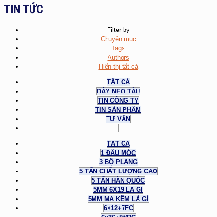
TIN TỨC
Filter by
Chuyên mục
Tags
Authors
Hiển thị tất cả
TẤT CẢ
DÂY NEO TÀU
TIN CÔNG TY
TIN SẢN PHẨM
TƯ VẤN
TẤT CẢ
1 ĐẦU MÓC
3 BỘ PLANG
5 TẤN CHẤT LƯỢNG CAO
5 TẤN HÀN QUỐC
5MM 6X19 LÀ GÌ
5MM MẠ KẼM LÀ GÌ
6×12+7FC