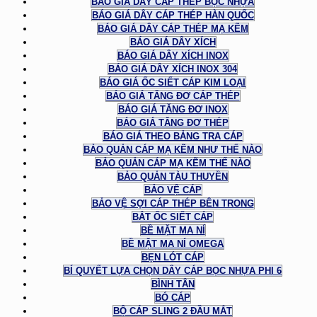
BÁO GIÁ DÂY CÁP THÉP BỌC NHỰA
BÁO GIÁ DÂY CÁP THÉP HÀN QUỐC
BÁO GIÁ DÂY CÁP THÉP MẠ KẼM
BÁO GIÁ DÂY XÍCH
BÁO GIÁ DÂY XÍCH INOX
BÁO GIÁ DÂY XÍCH INOX 304
BÁO GIÁ ỐC SIẾT CÁP KIM LOẠI
BÁO GIÁ TĂNG ĐƠ CÁP THÉP
BÁO GIÁ TĂNG ĐƠ INOX
BÁO GIÁ TĂNG ĐƠ THÉP
BÁO GIÁ THEO BẢNG TRA CÁP
BẢO QUẢN CÁP MẠ KẼM NHƯ THẾ NÀO
BẢO QUẢN CÁP MẠ KẼM THẾ NÀO
BẢO QUẢN TÀU THUYỀN
BẢO VỆ CÁP
BẢO VỆ SỢI CÁP THÉP BÊN TRONG
BẮT ỐC SIẾT CÁP
BỀ MẶT MA NÍ
BỀ MẶT MA NÍ OMEGA
BẸN LÓT CÁP
BÍ QUYẾT LỰA CHỌN DÂY CÁP BỌC NHỰA PHI 6
BÌNH TÂN
BÓ CÁP
BỘ CÁP SLING 2 ĐẦU MẮT