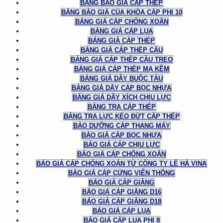
BẢNG BÁO GIÁ CÁP THÉP
BẢNG BÁO GIÁ CỦA KHÓA CÁP PHI 10
BẢNG GIÁ CÁP CHỐNG XOẮN
BẢNG GIÁ CÁP LỤA
BẢNG GIÁ CÁP THÉP
BẢNG GIÁ CÁP THÉP CẨU
BẢNG GIÁ CÁP THÉP CẦU TREO
BẢNG GIÁ CÁP THÉP MẠ KẼM
BẢNG GIÁ DÂY BUỘC TÀU
BẢNG GIÁ DÂY CÁP BỌC NHỰA
BẢNG GIÁ DÂY XÍCH CHỊU LỰC
BẢNG TRA CÁP THÉP
BẢNG TRA LỰC KÉO ĐỨT CÁP THÉP
BẢO DƯỠNG CÁP THANG MÁY
BÁO GIÁ CÁP BỌC NHỰA
BÁO GIÁ CÁP CHỊU LỰC
BÁO GIÁ CÁP CHỐNG XOẮN
BÁO GIÁ CÁP CHỐNG XOẮN TỪ CÔNG TY LÊ HÀ VINA
BÁO GIÁ CÁP CỨNG VIỄN THÔNG
BÁO GIÁ CÁP GIẰNG
BÁO GIÁ CÁP GIẰNG D16
BÁO GIÁ CÁP GIẰNG D18
BÁO GIÁ CÁP LỤA
BÁO GIÁ CÁP LỤA PHI 8