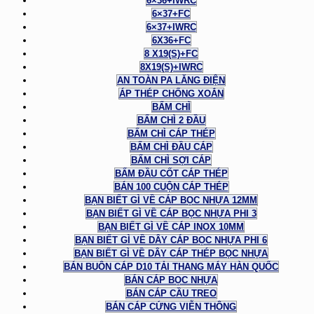
6×36+IWRC
6×37+FC
6×37+IWRC
6X36+FC
8 X19(S)+FC
8X19(S)+IWRC
AN TOÀN PA LĂNG ĐIỆN
ÁP THÉP CHỐNG XOẮN
BẤM CHÌ
BẤM CHÌ 2 ĐẦU
BẤM CHÌ CÁP THÉP
BẤM CHÌ ĐẦU CÁP
BẤM CHÌ SỢI CÁP
BẤM ĐẦU CỐT CÁP THÉP
BÁN 100 CUỘN CÁP THÉP
BẠN BIẾT GÌ VỀ CÁP BỌC NHỰA 12MM
BẠN BIẾT GÌ VỀ CÁP BỌC NHỰA PHI 3
BẠN BIẾT GÌ VỀ CÁP INOX 10MM
BẠN BIẾT GÌ VỀ DÂY CÁP BỌC NHỰA PHI 6
BẠN BIẾT GÌ VỀ DÂY CÁP THÉP BỌC NHỰA
BÁN BUÔN CÁP D10 TẢI THANG MÁY HÀN QUỐC
BÁN CÁP BỌC NHỰA
BÁN CÁP CẦU TREO
BÁN CÁP CỨNG VIỄN THÔNG