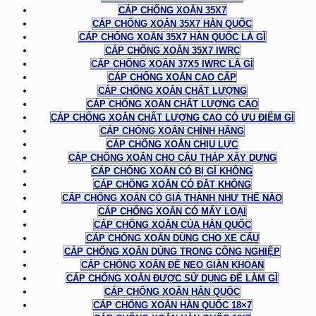
CÁP CHỐNG XOẮN 35X7
CÁP CHỐNG XOẮN 35X7 HÀN QUỐC
CÁP CHỐNG XOẮN 35X7 HÀN QUỐC LÀ GÌ
CÁP CHỐNG XOẮN 35X7 IWRC
CÁP CHỐNG XOẮN 37X5 IWRC LÀ GÌ
CÁP CHỐNG XOẮN CAO CẤP
CÁP CHỐNG XOẮN CHẤT LƯỢNG
CÁP CHỐNG XOẮN CHẤT LƯỢNG CAO
CÁP CHỐNG XOẮN CHẤT LƯỢNG CAO CÓ ƯU ĐIỂM GÌ
CÁP CHỐNG XOẮN CHÍNH HÃNG
CÁP CHỐNG XOẮN CHỊU LỰC
CÁP CHỐNG XOẮN CHO CẨU THÁP XÂY DỰNG
CÁP CHỐNG XOẮN CÓ BỊ GỈ KHÔNG
CÁP CHỐNG XOẮN CÓ ĐẮT KHÔNG
CÁP CHỐNG XOẮN CÓ GIÁ THÀNH NHƯ THẾ NÀO
CÁP CHỐNG XOẮN CÓ MẤY LOẠI
CÁP CHỐNG XOẮN CỦA HÀN QUỐC
CÁP CHỐNG XOẮN DÙNG CHO XE CẨU
CÁP CHỐNG XOẮN DÙNG TRONG CÔNG NGHIỆP
CÁP CHỐNG XOẮN ĐỂ NEO GIÀN KHOAN
CÁP CHỐNG XOẮN ĐƯỢC SỬ DỤNG ĐỂ LÀM GÌ
CÁP CHỐNG XOẮN HÀN QUỐC
CÁP CHỐNG XOẮN HÀN QUỐC 18×7