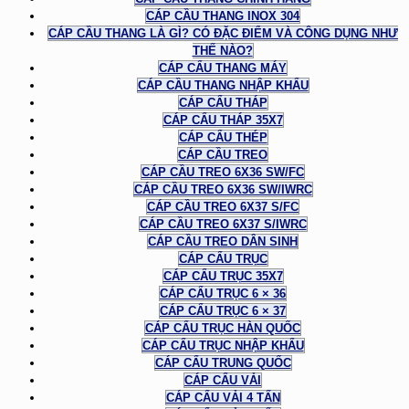
CÁP CẦU THANG INOX 304
CÁP CẦU THANG LÀ GÌ? CÓ ĐẶC ĐIỂM VÀ CÔNG DỤNG NHƯ
THẾ NÀO?
CÁP CẨU THANG MÁY
CÁP CẦU THANG NHẬP KHẨU
CÁP CẨU THÁP
CÁP CẨU THÁP 35X7
CÁP CẨU THÉP
CÁP CẦU TREO
CÁP CẦU TREO 6X36 SW/FC
CÁP CẦU TREO 6X36 SW/IWRC
CÁP CẦU TREO 6X37 S/FC
CÁP CẦU TREO 6X37 S/IWRC
CÁP CẦU TREO DÂN SINH
CÁP CẨU TRỤC
CÁP CẨU TRỤC 35X7
CÁP CẨU TRỤC 6 × 36
CÁP CẨU TRỤC 6 × 37
CÁP CẨU TRỤC HÀN QUỐC
CÁP CẨU TRỤC NHẬP KHẨU
CÁP CẨU TRUNG QUỐC
CÁP CẨU VẢI
CÁP CẨU VẢI 4 TẤN