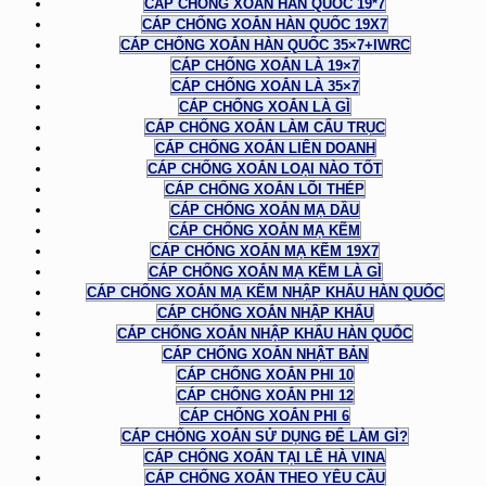
CÁP CHỐNG XOẮN HÀN QUỐC 19*7
CÁP CHỐNG XOẮN HÀN QUỐC 19X7
CÁP CHỐNG XOẮN HÀN QUỐC 35×7+IWRC
CÁP CHỐNG XOẮN LÀ 19×7
CÁP CHỐNG XOẮN LÀ 35×7
CÁP CHỐNG XOẮN LÀ GÌ
CÁP CHỐNG XOẮN LÀM CẨU TRỤC
CÁP CHỐNG XOẮN LIÊN DOANH
CÁP CHỐNG XOẮN LOẠI NÀO TỐT
CÁP CHỐNG XOẮN LÕI THÉP
CÁP CHỐNG XOẮN MẠ DẦU
CÁP CHỐNG XOẮN MẠ KẼM
CÁP CHỐNG XOẮN MẠ KẼM 19X7
CÁP CHỐNG XOẮN MẠ KẼM LÀ GÌ
CÁP CHỐNG XOẮN MẠ KẼM NHẬP KHẨU HÀN QUỐC
CÁP CHỐNG XOẮN NHẬP KHẨU
CÁP CHỐNG XOẮN NHẬP KHẨU HÀN QUỐC
CÁP CHỐNG XOẮN NHẬT BẢN
CÁP CHỐNG XOẮN PHI 10
CÁP CHỐNG XOẮN PHI 12
CÁP CHỐNG XOẮN PHI 6
CÁP CHỐNG XOẮN SỬ DỤNG ĐỂ LÀM GÌ?
CÁP CHỐNG XOẮN TẠI LÊ HÀ VINA
CÁP CHỐNG XOẮN THEO YÊU CẦU