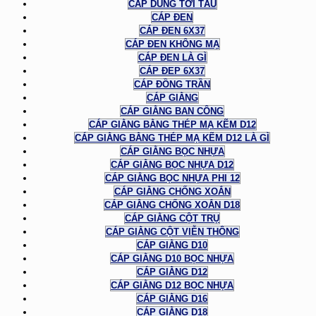
CÁP DÙNG TỜI TÀU
CÁP ĐEN
CÁP ĐEN 6X37
CÁP ĐEN KHÔNG MẠ
CÁP ĐEN LÀ GÌ
CÁP ĐEP 6X37
CÁP ĐỒNG TRẦN
CÁP GIẰNG
CÁP GIẰNG BAN CÔNG
CÁP GIẰNG BẰNG THÉP MẠ KẼM D12
CÁP GIẰNG BẰNG THÉP MẠ KẼM D12 LÀ GÌ
CÁP GIẰNG BỌC NHỰA
CÁP GIẰNG BỌC NHỰA D12
CÁP GIẰNG BỌC NHỰA PHI 12
CÁP GIẰNG CHỐNG XOẮN
CÁP GIẰNG CHỐNG XOẮN D18
CÁP GIẰNG CỘT TRỤ
CÁP GIẰNG CỘT VIỄN THÔNG
CÁP GIẰNG D10
CÁP GIẰNG D10 BỌC NHỰA
CÁP GIẰNG D12
CÁP GIẰNG D12 BỌC NHỰA
CÁP GIẰNG D16
CÁP GIẰNG D18