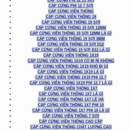
CÁP CỨNG PHI 12 19 SỢI
CÁP CỨNG PHI 12 7 SỢI
CÁP CỨNG VIỄN THÔNG
CÁP CỨNG VIỄN THÔNG 19
CÁP CỨNG VIỄN THÔNG 19 SỢI
CÁP CỨNG VIỄN THÔNG 19 SỢI 12MM
CÁP CỨNG VIỄN THÔNG 19 SỢI 12MM LÀ GÌ
CÁP CỨNG VIỄN THÔNG 19 SỢI 8MM
CÁP CỨNG VIỄN THÔNG 19 SỢI D12
CÁP CỨNG VIỄN THÔNG 19 SỢI D12 LÀ GÌ
CÁP CỨNG VIỄN THÔNG 1X19
CÁP CỨNG VIỄN THÔNG 1X19 CÓ BỊ RỈ KHÔNG
CÁP CỨNG VIỄN THÔNG 1X19 KHÓ BỊ GỈ
CÁP CỨNG VIỄN THÔNG 1X19 LÀ GÌ
CÁP CỨNG VIỄN THÔNG 1X19 PHI 12.7
CÁP CỨNG VIỄN THÔNG 1X19 PHI 12.7 LÀ GÌ
CÁP CỨNG VIỄN THÔNG 1X7
CÁP CỨNG VIỄN THÔNG 1X7 LÀ GÌ
CÁP CỨNG VIỄN THÔNG 1X7 LÊ HÀ
CÁP CỨNG VIỄN THÔNG 1X7 PHI 10
CÁP CỨNG VIỄN THÔNG 1X7 PHI 10 LÀ GÌ
CÁP CỨNG VIỄN THÔNG 7 SỢI
CÁP CỨNG VIỄN THÔNG CAO CẤP
CÁP CỨNG VIỄN THÔNG CHẤT LƯỢNG CAO