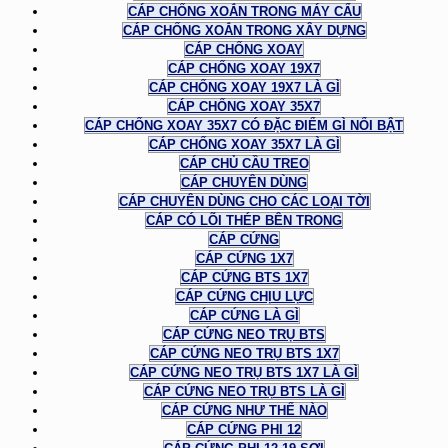
CÁP CHỐNG XOẮN TRONG MÁY CẨU
CÁP CHỐNG XOẮN TRONG XÂY DỰNG
CÁP CHỐNG XOAY
CÁP CHỐNG XOAY 19X7
CÁP CHỐNG XOAY 19X7 LÀ GÌ
CÁP CHỐNG XOAY 35X7
CÁP CHỐNG XOAY 35X7 CÓ ĐẶC ĐIỂM GÌ NỔI BẬT
CÁP CHỐNG XOAY 35X7 LÀ GÌ
CÁP CHỦ CẦU TREO
CÁP CHUYÊN DÙNG
CÁP CHUYÊN DÙNG CHO CÁC LOẠI TỜI
CÁP CÓ LÕI THÉP BÊN TRONG
CÁP CỨNG
CÁP CỨNG 1X7
CÁP CỨNG BTS 1X7
CÁP CỨNG CHỊU LỰC
CÁP CỨNG LÀ GÌ
CÁP CỨNG NEO TRỤ BTS
CÁP CỨNG NEO TRỤ BTS 1X7
CÁP CỨNG NEO TRỤ BTS 1X7 LÀ GÌ
CÁP CỨNG NEO TRỤ BTS LÀ GÌ
CÁP CỨNG NHƯ THẾ NÀO
CÁP CỨNG PHI 12