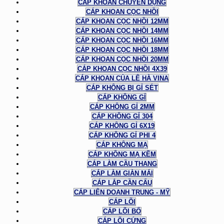
CÁP KHOAN CHUYÊN DỤNG
CÁP KHOAN CỌC NHỒI
CÁP KHOAN CỌC NHỒI 12MM
CÁP KHOAN CỌC NHỒI 14MM
CÁP KHOAN CỌC NHỒI 16MM
CÁP KHOAN CỌC NHỒI 18MM
CÁP KHOAN CỌC NHỒI 20MM
CÁP KHOAN CỌC NHỒI 4X39
CÁP KHOAN CỦA LÊ HÀ VINA
CÁP KHÔNG BỊ GỈ SÉT
CÁP KHÔNG GỈ
CÁP KHÔNG GỈ 2MM
CÁP KHÔNG GỈ 304
CÁP KHÔNG GỈ 6X19
CÁP KHÔNG GỈ PHI 4
CÁP KHÔNG MẠ
CÁP KHÔNG MẠ KẼM
CÁP LÀM CẦU THANG
CÁP LÀM GIÀN MÁI
CÁP LẮP CẦN CẨU
CÁP LIÊN DOANH TRUNG - MỸ
CÁP LÕI
CÁP LÕI BỐ
CÁP LÕI CỨNG