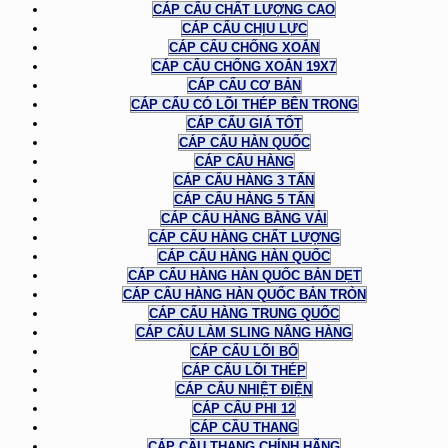
CÁP CẨU CHẤT LƯỢNG CAO
CÁP CẨU CHỊU LỰC
CÁP CẨU CHỐNG XOẮN
CÁP CẨU CHỐNG XOẮN 19X7
CÁP CẨU CƠ BẢN
CÁP CẨU CÓ LÕI THÉP BÊN TRONG
CÁP CẨU GIÁ TỐT
CÁP CẨU HÀN QUỐC
CÁP CẨU HÀNG
CÁP CẨU HÀNG 3 TẤN
CÁP CẨU HÀNG 5 TẤN
CÁP CẨU HÀNG BẰNG VẢI
CÁP CẨU HÀNG CHẤT LƯỢNG
CÁP CẨU HÀNG HÀN QUỐC
CÁP CẨU HÀNG HÀN QUỐC BẢN DẸT
CÁP CẨU HÀNG HÀN QUỐC BẢN TRÒN
CÁP CẨU HÀNG TRUNG QUỐC
CÁP CẨU LÀM SLING NÂNG HÀNG
CÁP CẨU LÕI BỐ
CÁP CẨU LÕI THÉP
CÁP CẨU NHIỆT ĐIỆN
CÁP CẨU PHI 12
CÁP CẦU THANG
CÁP CẦU THANG CHÍNH HÃNG