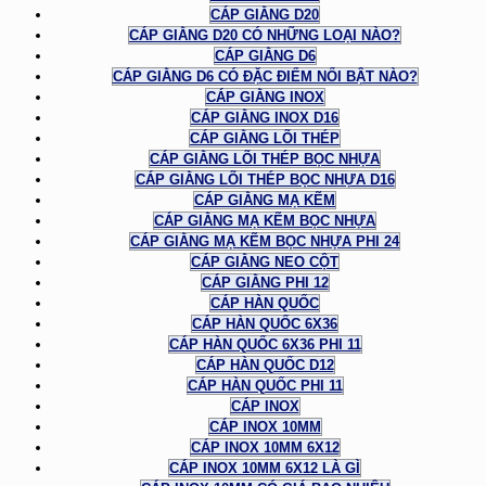
CÁP GIẰNG D20
CÁP GIẰNG D20 CÓ NHỮNG LOẠI NÀO?
CÁP GIẰNG D6
CÁP GIẰNG D6 CÓ ĐẶC ĐIỂM NỔI BẬT NÀO?
CÁP GIẰNG INOX
CÁP GIẰNG INOX D16
CÁP GIẰNG LÕI THÉP
CÁP GIẰNG LÕI THÉP BỌC NHỰA
CÁP GIẰNG LÕI THÉP BỌC NHỰA D16
CÁP GIẰNG MẠ KẼM
CÁP GIẰNG MẠ KẼM BỌC NHỰA
CÁP GIẰNG MẠ KẼM BỌC NHỰA PHI 24
CÁP GIẰNG NEO CỘT
CÁP GIẰNG PHI 12
CÁP HÀN QUỐC
CÁP HÀN QUỐC 6X36
CÁP HÀN QUỐC 6X36 PHI 11
CÁP HÀN QUỐC D12
CÁP HÀN QUỐC PHI 11
CÁP INOX
CÁP INOX 10MM
CÁP INOX 10MM 6X12
CÁP INOX 10MM 6X12 LÀ GÌ