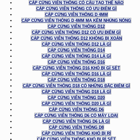
CÁP CỨNG VIỄN THÔNG CÓ CẤU TẠO THẾ NÀO
CÁP CỨNG VIỄN THÔNG CÓ ƯU ĐIỂM GÌ
CÁP CỨNG VIỄN THÔNG D 4MM
CÁP CỨNG VIỄN THÔNG D 4MM MẠ KẼM NHÚNG NÓNG
CÁP CỨNG VIỄN THÔNG D12
CÁP CỨNG VIỄN THÔNG D12 CÓ ƯU ĐIỂM GÌ
CÁP CỨNG VIỄN THÔNG D12 KHÔNG BỊ XOẮN
CÁP CỨNG VIỄN THÔNG D12 LÀ GÌ
CÁP CỨNG VIỄN THÔNG D14
CÁP CỨNG VIỄN THÔNG D14 LÀ GÌ
CÁP CỨNG VIỄN THÔNG D16
CÁP CỨNG VIỄN THÔNG D16 KHÓ BỊ GỈ SÉT
CÁP CỨNG VIỄN THÔNG D16 LÀ GÌ
CÁP CỨNG VIỄN THÔNG D18
CÁP CỨNG VIỄN THÔNG D18 CÓ NHỮNG ĐẶC ĐIỂM GÌ
CÁP CỨNG VIỄN THÔNG D18 LÀ GÌ
CÁP CỨNG VIỄN THÔNG D20
CÁP CỨNG VIỄN THÔNG D20 LÀ GÌ
CÁP CỨNG VIỄN THÔNG D6
CÁP CỨNG VIỄN THÔNG D6 CÓ MẤY LOẠI
CÁP CỨNG VIỄN THÔNG D6 LÀ GÌ
CÁP CỨNG VIỄN THÔNG D8
CÁP CỨNG VIỄN THÔNG KHÓ BỊ RỈ
CÁP CỨNG VIỄN THÔNG KHÓ BỊ RỈ SÉT