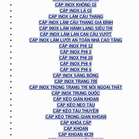
CÁP INOX KHÔNG GỈ
CÁP INOX LÀ GÌ
CÁP INOX LÀM CẦU THANG
CÁP INOX LÀM CẦU THANG GIA ĐÌNH
CÁP INOX LÀM HÀNH LANG SIÊU THỊ
CÁP INOX LÀM LAN CAN CẦU VƯỢT
CÁP INOX LÀM LƯỚI AN TOÀN NHÀ CAO TẦNG
CÁP INOX PHI 12
CÁP INOX PHI 2
CÁP INOX PHI 20
CÁP INOX PHI 4
CÁP INOX PHI 6
CÁP INOX SÁNG BÓNG
CÁP INOX TRANG TRÍ
CÁP INOX TRONG TRANG TRÍ NỘI NGOẠI THẤT
CÁP INOX TRUNG QUỐC
CÁP KÉO GIÀN KHOAN
CÁP KÉO NEO TÀU
CÁP KÉO TÀU THUYỀN
CÁP KÉO TRONG GIAN KHOAN
CÁP KHÓA CÁP
CÁP KHOAN
CÁP KHOAN 4X39