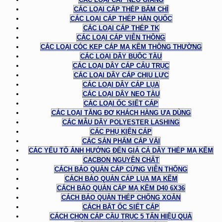
CÁC LOẠI CÁP THÉP BẤM CHÌ
CÁC LOẠI CÁP THÉP HÀN QUỐC
CÁC LOẠI CÁP THÉP TK
CÁC LOẠI CÁP VIỄN THÔNG
CÁC LOẠI CÓC KẸP CÁP MẠ KẼM THÔNG THƯỜNG
CÁC LOẠI DÂY BUỘC TÀU
CÁC LOẠI DÂY CÁP CẨU TRỤC
CÁC LOẠI DÂY CÁP CHỊU LỰC
CÁC LOẠI DÂY CÁP LỤA
CÁC LOẠI DÂY NEO TÀU
CÁC LOẠI ỐC SIẾT CÁP
CÁC LOẠI TĂNG ĐƠ KHÁCH HÀNG ƯA DÙNG
CÁC MẪU DÂY POLYESTER LASHING
CÁC PHỤ KIỆN CÁP
CÁC SẢN PHẨM CÁP VẢI
CÁC YẾU TỐ ẢNH HƯỞNG ĐẾN GIÁ CẢ DÂY THÉP MẠ KẼM
CACBON NGUYÊN CHẤT
CÁCH BẢO QUẢN CÁP CỨNG VIỄN THÔNG
CÁCH BẢO QUẢN CÁP LỤA MẠ KẼM
CÁCH BẢO QUẢN CÁP MẠ KẼM D40 6X36
CÁCH BẢO QUẢN THÉP CHỐNG XOẮN
CÁCH BẮT ỐC SIẾT CÁP
CÁCH CHỌN CÁP CẦU TRỤC 5 TẤN HIỆU QUẢ