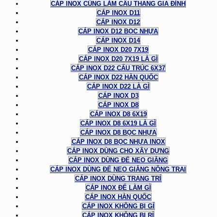
CÁP INOX CÙNG LÀM CẦU THANG GIA ĐÌNH
CÁP INOX D11
CÁP INOX D12
CÁP INOX D12 BỌC NHỰA
CÁP INOX D14
CÁP INOX D20 7X19
CÁP INOX D20 7X19 LÀ GÌ
CÁP INOX D22 CẤU TRÚC 6X37
CÁP INOX D22 HÀN QUỐC
CÁP INOX D22 LÀ GÌ
CÁP INOX D3
CÁP INOX D8
CÁP INOX D8 6X19
CÁP INOX D8 6X19 LÀ GÌ
CÁP INOX D8 BỌC NHỰA
CÁP INOX D8 BỌC NHỰA INOX
CÁP INOX DÙNG CHO XÂY DỰNG
CÁP INOX DÙNG ĐỂ NEO GIẰNG
CÁP INOX DÙNG ĐỂ NEO GIẰNG NÔNG TRẠI
CÁP INOX DÙNG TRANG TRÍ
CÁP INOX ĐỂ LÀM GÌ
CÁP INOX HÀN QUỐC
CÁP INOX KHÔNG BỊ GỈ
CÁP INOX KHÔNG BỊ RỈ