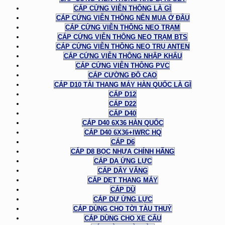
CÁP CỨNG VIỄN THÔNG LÀ GÌ
CÁP CỨNG VIỄN THÔNG NÊN MUA Ở ĐÂU
CÁP CỨNG VIỄN THÔNG NEO TRẠM
CÁP CỨNG VIỄN THÔNG NEO TRẠM BTS
CÁP CỨNG VIỄN THÔNG NEO TRỤ ANTEN
CÁP CỨNG VIỄN THÔNG NHẬP KHẨU
CÁP CỨNG VIỄN THÔNG PVC
CÁP CƯỜNG ĐỘ CAO
CÁP D10 TẢI THANG MÁY HÀN QUỐC LÀ GÌ
CÁP D12
CÁP D22
CÁP D40
CÁP D40 6X36 HÀN QUỐC
CÁP D40 6X36+IWRC HQ
CÁP D6
CÁP D8 BỌC NHỰA CHÍNH HÃNG
CÁP DẠ ỨNG LỰC
CÁP DÂY VĂNG
CÁP DẸT THANG MÁY
CÁP DÙ
CÁP DỰ ỨNG LỰC
CÁP DÙNG CHO TỜI TÀU THUỶ
CÁP DÙNG CHO XE CẨU