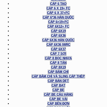
CÁP 6 TAO
CÁP 6 X 19+ FC
CÁP 6 X 37+FC
CÁP 6*36 HÀN QUỐC
CÁP 6×19+FC
CÁP 6X12+ FC
CÁP 6X19
CÁP 6X36
CÁP 6X36 HÀN QUỐC
CÁP 6X36 IWRC
CÁP 6X37
CÁP 7 SỢI
CÁP 8 BỌC NHỰA
CÁP 8 TẤN
CÁP 8X19
CÁP BẤM CHÌ
CÁP BẤM CHÌ VÀ SLING CÁP THÉP
CÁP BẢN DẸT
CÁP BẠT
CÁP BẸ
CÁP BẸ CẨU HÀNG
CÁP BẸ VẢI
CÁP BỆN ĐƠN