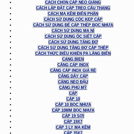
CÁCH CHỌN CÁP NEO GIẰNG
CÁCH LẮP ĐẶT CÁP TREO CẦU THANG
CÁCH MẠ KẼM ĐIỆN PHÂN
CÁCH SỬ DỤNG CÓC KẸP CÁP
CÁCH SỬ DỤNG ĐỂ CÁP THÉP BỌC NHỰA
CÁCH SỬ DỤNG MA NÍ
CÁCH SỬ DỤNG ỐC SIẾT CÁP
CÁCH SỬ DỤNG TĂNG ĐƠ
CÁCH SỬ DỤNG TĂNG ĐƠ CÁP THÉP
CÁCH THỨC ĐIỀU KHIỂN PA LĂNG ĐIỆN
CANG BIEN
CĂNG CÁP INOX
CĂNG CÁP INOX GIÁ RẺ
CĂNG DÂY CÁP
CẢNG NEO ĐẬU
CẢNG PHÚ MỸ
CÁP
CÁP 10
CÁP 10 BỌC NHỰA
CÁP 10MM BỌC NHỰA
CÁP 19 SỢI
CÁP 19X7
CÁP 3 LY MẠ KẼM
CÁP 35X7