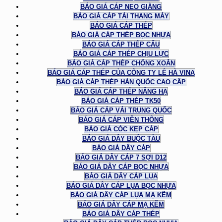
BÁO GIÁ CÁP NEO GIẰNG
BÁO GIÁ CÁP TẢI THANG MÁY
BÁO GIÁ CÁP THÉP
BÁO GIÁ CÁP THÉP BỌC NHỰA
BÁO GIÁ CÁP THÉP CẨU
BÁO GIÁ CÁP THÉP CHỊU LỰC
BÁO GIÁ CÁP THÉP CHỐNG XOẮN
BÁO GIÁ CÁP THÉP CỦA CÔNG TY LÊ HÀ VINA
BÁO GIÁ CÁP THÉP HÀN QUỐC CAO CẤP
BÁO GIÁ CÁP THÉP NÂNG HẠ
BÁO GIÁ CÁP THÉP TK50
BÁO GIÁ CÁP VẢI TRUNG QUỐC
BÁO GIÁ CÁP VIỄN THÔNG
BÁO GIÁ CÓC KẸP CÁP
BÁO GIÁ DÂY BUỘC TÀU
BÁO GIÁ DÂY CÁP
BÁO GIÁ DÂY CÁP 7 SỢI D12
BÁO GIÁ DÂY CÁP BỌC NHỰA
BÁO GIÁ DÂY CÁP LỤA
BÁO GIÁ DÂY CÁP LỤA BỌC NHỰA
BÁO GIÁ DÂY CÁP LỤA MẠ KẼM
BÁO GIÁ DÂY CÁP MẠ KẼM
BÁO GIÁ DÂY CÁP THÉP