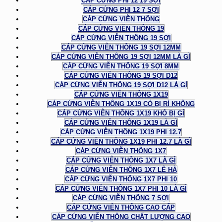
CÁP CỨNG PHI 12 19 SỢI
CÁP CỨNG PHI 12 7 SỢI
CÁP CỨNG VIỄN THÔNG
CÁP CỨNG VIỄN THÔNG 19
CÁP CỨNG VIỄN THÔNG 19 SỢI
CÁP CỨNG VIỄN THÔNG 19 SỢI 12MM
CÁP CỨNG VIỄN THÔNG 19 SỢI 12MM LÀ GÌ
CÁP CỨNG VIỄN THÔNG 19 SỢI 8MM
CÁP CỨNG VIỄN THÔNG 19 SỢI D12
CÁP CỨNG VIỄN THÔNG 19 SỢI D12 LÀ GÌ
CÁP CỨNG VIỄN THÔNG 1X19
CÁP CỨNG VIỄN THÔNG 1X19 CÓ BỊ RỈ KHÔNG
CÁP CỨNG VIỄN THÔNG 1X19 KHÓ BỊ GỈ
CÁP CỨNG VIỄN THÔNG 1X19 LÀ GÌ
CÁP CỨNG VIỄN THÔNG 1X19 PHI 12.7
CÁP CỨNG VIỄN THÔNG 1X19 PHI 12.7 LÀ GÌ
CÁP CỨNG VIỄN THÔNG 1X7
CÁP CỨNG VIỄN THÔNG 1X7 LÀ GÌ
CÁP CỨNG VIỄN THÔNG 1X7 LÊ HÀ
CÁP CỨNG VIỄN THÔNG 1X7 PHI 10
CÁP CỨNG VIỄN THÔNG 1X7 PHI 10 LÀ GÌ
CÁP CỨNG VIỄN THÔNG 7 SỢI
CÁP CỨNG VIỄN THÔNG CAO CẤP
CÁP CỨNG VIỄN THÔNG CHẤT LƯỢNG CAO