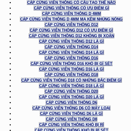
CÁP CỨNG VIỄN THÔNG CÓ CẤU TẠO THẾ NÀO
CÁP CỨNG VIỄN THÔNG CÓ ƯU ĐIỂM GÌ
CÁP CỨNG VIỄN THÔNG D 4MM
CÁP CỨNG VIỄN THÔNG D 4MM MẠ KẼM NHÚNG NÓNG
CÁP CỨNG VIỄN THÔNG D12
CÁP CỨNG VIỄN THÔNG D12 CÓ ƯU ĐIỂM GÌ
CÁP CỨNG VIỄN THÔNG D12 KHÔNG BỊ XOẮN
CÁP CỨNG VIỄN THÔNG D12 LÀ GÌ
CÁP CỨNG VIỄN THÔNG D14
CÁP CỨNG VIỄN THÔNG D14 LÀ GÌ
CÁP CỨNG VIỄN THÔNG D16
CÁP CỨNG VIỄN THÔNG D16 KHÓ BỊ GỈ SÉT
CÁP CỨNG VIỄN THÔNG D16 LÀ GÌ
CÁP CỨNG VIỄN THÔNG D18
CÁP CỨNG VIỄN THÔNG D18 CÓ NHỮNG ĐẶC ĐIỂM GÌ
CÁP CỨNG VIỄN THÔNG D18 LÀ GÌ
CÁP CỨNG VIỄN THÔNG D20
CÁP CỨNG VIỄN THÔNG D20 LÀ GÌ
CÁP CỨNG VIỄN THÔNG D6
CÁP CỨNG VIỄN THÔNG D6 CÓ MẤY LOẠI
CÁP CỨNG VIỄN THÔNG D6 LÀ GÌ
CÁP CỨNG VIỄN THÔNG D8
CÁP CỨNG VIỄN THÔNG KHÓ BỊ RỈ
CÁP CỨNG VIỄN THÔNG KHÓ BỊ RỈ SÉT