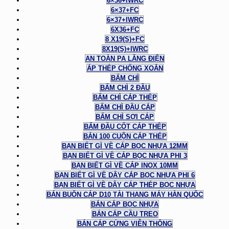
6×36+IWRC
6×37+FC
6×37+IWRC
6X36+FC
8 X19(S)+FC
8X19(S)+IWRC
AN TOÀN PA LĂNG ĐIỆN
ÁP THÉP CHỐNG XOẮN
BẤM CHÌ
BẤM CHÌ 2 ĐẦU
BẤM CHÌ CÁP THÉP
BẤM CHÌ ĐẦU CÁP
BẤM CHÌ SỢI CÁP
BẤM ĐẦU CỐT CÁP THÉP
BÁN 100 CUỘN CÁP THÉP
BẠN BIẾT GÌ VỀ CÁP BỌC NHỰA 12MM
BẠN BIẾT GÌ VỀ CÁP BỌC NHỰA PHI 3
BẠN BIẾT GÌ VỀ CÁP INOX 10MM
BẠN BIẾT GÌ VỀ DÂY CÁP BỌC NHỰA PHI 6
BẠN BIẾT GÌ VỀ DÂY CÁP THÉP BỌC NHỰA
BÁN BUÔN CÁP D10 TẢI THANG MÁY HÀN QUỐC
BÁN CÁP BỌC NHỰA
BÁN CÁP CẦU TREO
BÁN CÁP CỨNG VIỄN THÔNG