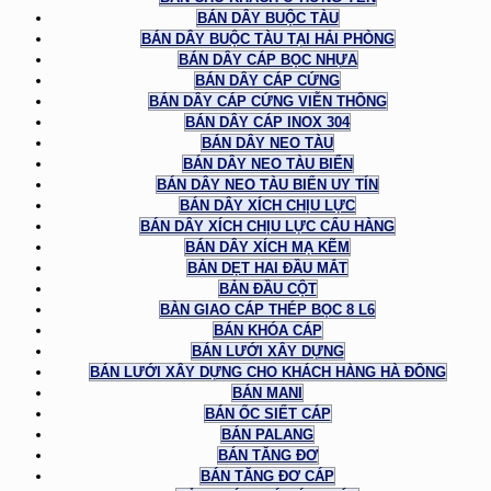
BÁN DÂY BUỘC TÀU
BÁN DÂY BUỘC TÀU TẠI HẢI PHÒNG
BÁN DÂY CÁP BỌC NHỰA
BÁN DÂY CÁP CỨNG
BÁN DÂY CÁP CỨNG VIỄN THÔNG
BÁN DÂY CÁP INOX 304
BÁN DÂY NEO TÀU
BÁN DÂY NEO TÀU BIỂN
BÁN DÂY NEO TÀU BIỂN UY TÍN
BÁN DÂY XÍCH CHỊU LỰC
BÁN DÂY XÍCH CHỊU LỰC CẨU HÀNG
BÁN DÂY XÍCH MẠ KẼM
BẢN DẸT HAI ĐẦU MẮT
BẢN ĐẦU CỘT
BÀN GIAO CÁP THÉP BỌC 8 L6
BÁN KHÓA CÁP
BÁN LƯỚI XÂY DỰNG
BÁN LƯỚI XÂY DỰNG CHO KHÁCH HÀNG HÀ ĐÔNG
BÁN MANI
BÁN ỐC SIẾT CÁP
BÁN PALANG
BÁN TĂNG ĐƠ
BÁN TĂNG ĐƠ CÁP