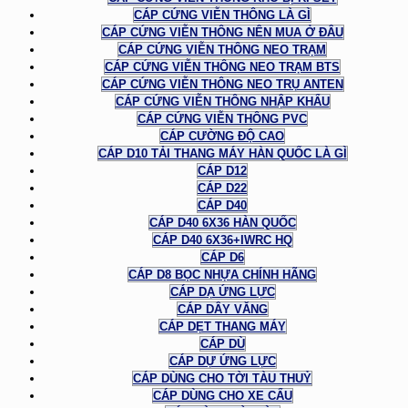
CÁP CỨNG VIỄN THÔNG LÀ GÌ
CÁP CỨNG VIỄN THÔNG NÊN MUA Ở ĐÂU
CÁP CỨNG VIỄN THÔNG NEO TRẠM
CÁP CỨNG VIỄN THÔNG NEO TRẠM BTS
CÁP CỨNG VIỄN THÔNG NEO TRỤ ANTEN
CÁP CỨNG VIỄN THÔNG NHẬP KHẨU
CÁP CỨNG VIỄN THÔNG PVC
CÁP CƯỜNG ĐỘ CAO
CÁP D10 TẢI THANG MÁY HÀN QUỐC LÀ GÌ
CÁP D12
CÁP D22
CÁP D40
CÁP D40 6X36 HÀN QUỐC
CÁP D40 6X36+IWRC HQ
CÁP D6
CÁP D8 BỌC NHỰA CHÍNH HÃNG
CÁP DẠ ỨNG LỰC
CÁP DÂY VĂNG
CÁP DẸT THANG MÁY
CÁP DÙ
CÁP DỰ ỨNG LỰC
CÁP DÙNG CHO TỜI TÀU THUỶ
CÁP DÙNG CHO XE CẨU