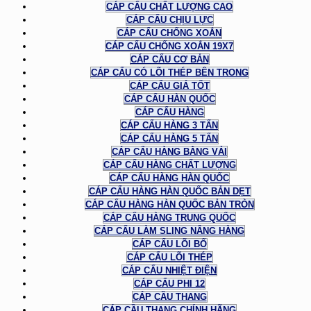
CÁP CẨU CHẤT LƯỢNG CAO
CÁP CẨU CHỊU LỰC
CÁP CẨU CHỐNG XOẮN
CÁP CẨU CHỐNG XOẮN 19X7
CÁP CẨU CƠ BẢN
CÁP CẨU CÓ LÕI THÉP BÊN TRONG
CÁP CẨU GIÁ TỐT
CÁP CẨU HÀN QUỐC
CÁP CẨU HÀNG
CÁP CẨU HÀNG 3 TẤN
CÁP CẨU HÀNG 5 TẤN
CÁP CẨU HÀNG BẰNG VẢI
CÁP CẨU HÀNG CHẤT LƯỢNG
CÁP CẨU HÀNG HÀN QUỐC
CÁP CẨU HÀNG HÀN QUỐC BẢN DẸT
CÁP CẨU HÀNG HÀN QUỐC BẢN TRÒN
CÁP CẨU HÀNG TRUNG QUỐC
CÁP CẨU LÀM SLING NÂNG HÀNG
CÁP CẨU LÕI BỐ
CÁP CẨU LÕI THÉP
CÁP CẨU NHIỆT ĐIỆN
CÁP CẨU PHI 12
CÁP CẦU THANG
CÁP CẦU THANG CHÍNH HÃNG