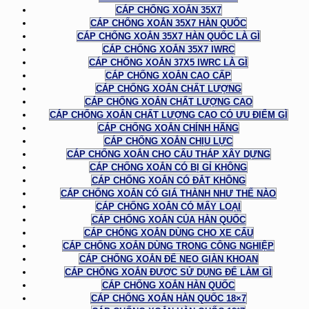
CÁP CHỐNG XOẮN 35X7
CÁP CHỐNG XOẮN 35X7 HÀN QUỐC
CÁP CHỐNG XOẮN 35X7 HÀN QUỐC LÀ GÌ
CÁP CHỐNG XOẮN 35X7 IWRC
CÁP CHỐNG XOẮN 37X5 IWRC LÀ GÌ
CÁP CHỐNG XOẮN CAO CẤP
CÁP CHỐNG XOẮN CHẤT LƯỢNG
CÁP CHỐNG XOẮN CHẤT LƯỢNG CAO
CÁP CHỐNG XOẮN CHẤT LƯỢNG CAO CÓ ƯU ĐIỂM GÌ
CÁP CHỐNG XOẮN CHÍNH HÃNG
CÁP CHỐNG XOẮN CHỊU LỰC
CÁP CHỐNG XOẮN CHO CẨU THÁP XÂY DỰNG
CÁP CHỐNG XOẮN CÓ BỊ GỈ KHÔNG
CÁP CHỐNG XOẮN CÓ ĐẮT KHÔNG
CÁP CHỐNG XOẮN CÓ GIÁ THÀNH NHƯ THẾ NÀO
CÁP CHỐNG XOẮN CÓ MẤY LOẠI
CÁP CHỐNG XOẮN CỦA HÀN QUỐC
CÁP CHỐNG XOẮN DÙNG CHO XE CẨU
CÁP CHỐNG XOẮN DÙNG TRONG CÔNG NGHIỆP
CÁP CHỐNG XOẮN ĐỂ NEO GIÀN KHOAN
CÁP CHỐNG XOẮN ĐƯỢC SỬ DỤNG ĐỂ LÀM GÌ
CÁP CHỐNG XOẮN HÀN QUỐC
CÁP CHỐNG XOẮN HÀN QUỐC 18×7