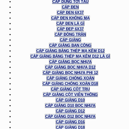
CÁP DÙNG TỜI TÀU
CÁP ĐEN
CÁP ĐEN 6X37
CÁP ĐEN KHÔNG MẠ
CÁP ĐEN LÀ GÌ
CÁP ĐEP 6X37
CÁP ĐỒNG TRẦN
CÁP GIẰNG
CÁP GIẰNG BAN CÔNG
CÁP GIẰNG BẰNG THÉP MẠ KẼM D12
CÁP GIẰNG BẰNG THÉP MẠ KẼM D12 LÀ GÌ
CÁP GIẰNG BỌC NHỰA
CÁP GIẰNG BỌC NHỰA D12
CÁP GIẰNG BỌC NHỰA PHI 12
CÁP GIẰNG CHỐNG XOẮN
CÁP GIẰNG CHỐNG XOẮN D18
CÁP GIẰNG CỘT TRỤ
CÁP GIẰNG CỘT VIỄN THÔNG
CÁP GIẰNG D10
CÁP GIẰNG D10 BỌC NHỰA
CÁP GIẰNG D12
CÁP GIẰNG D12 BỌC NHỰA
CÁP GIẰNG D16
CÁP GIẰNG D18