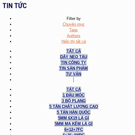
TIN TỨC
Filter by
Chuyên mục
Tags
Authors
Hiển thị tất cả
TẤT CẢ
DÂY NEO TÀU
TIN CÔNG TY
TIN SẢN PHẨM
TƯ VẤN
TẤT CẢ
1 ĐẦU MÓC
3 BỘ PLANG
5 TẤN CHẤT LƯỢNG CAO
5 TẤN HÀN QUỐC
5MM 6X19 LÀ GÌ
5MM MẠ KẼM LÀ GÌ
6×12+7FC