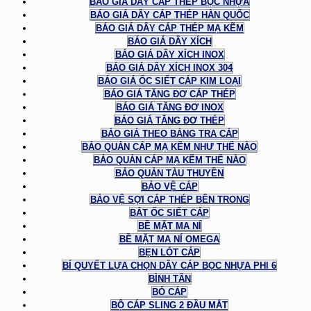
BÁO GIÁ DÂY CÁP THÉP BỌC NHỰA
BÁO GIÁ DÂY CÁP THÉP HÀN QUỐC
BÁO GIÁ DÂY CÁP THÉP MẠ KẼM
BÁO GIÁ DÂY XÍCH
BÁO GIÁ DÂY XÍCH INOX
BÁO GIÁ DÂY XÍCH INOX 304
BÁO GIÁ ỐC SIẾT CÁP KIM LOẠI
BÁO GIÁ TĂNG ĐƠ CÁP THÉP
BÁO GIÁ TĂNG ĐƠ INOX
BÁO GIÁ TĂNG ĐƠ THÉP
BÁO GIÁ THEO BẢNG TRA CÁP
BẢO QUẢN CÁP MẠ KẼM NHƯ THẾ NÀO
BẢO QUẢN CÁP MẠ KẼM THẾ NÀO
BẢO QUẢN TÀU THUYỀN
BẢO VỆ CÁP
BẢO VỆ SỢI CÁP THÉP BÊN TRONG
BẮT ỐC SIẾT CÁP
BỀ MẶT MA NÍ
BỀ MẶT MA NÍ OMEGA
BẸN LÓT CÁP
BÍ QUYẾT LỰA CHỌN DÂY CÁP BỌC NHỰA PHI 6
BÌNH TÂN
BÓ CÁP
BỘ CÁP SLING 2 ĐẦU MẮT