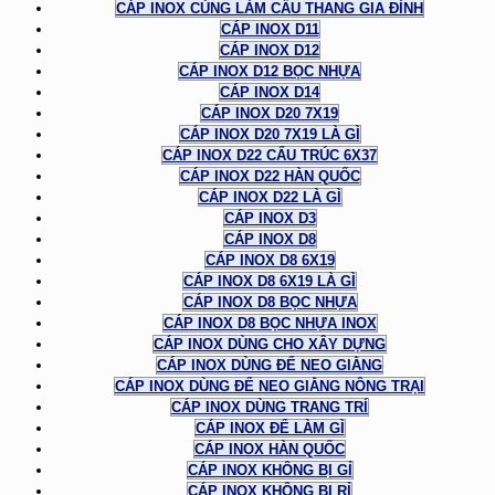
CÁP INOX CÙNG LÀM CẦU THANG GIA ĐÌNH
CÁP INOX D11
CÁP INOX D12
CÁP INOX D12 BỌC NHỰA
CÁP INOX D14
CÁP INOX D20 7X19
CÁP INOX D20 7X19 LÀ GÌ
CÁP INOX D22 CẤU TRÚC 6X37
CÁP INOX D22 HÀN QUỐC
CÁP INOX D22 LÀ GÌ
CÁP INOX D3
CÁP INOX D8
CÁP INOX D8 6X19
CÁP INOX D8 6X19 LÀ GÌ
CÁP INOX D8 BỌC NHỰA
CÁP INOX D8 BỌC NHỰA INOX
CÁP INOX DÙNG CHO XÂY DỰNG
CÁP INOX DÙNG ĐỂ NEO GIẰNG
CÁP INOX DÙNG ĐỂ NEO GIẰNG NÔNG TRẠI
CÁP INOX DÙNG TRANG TRÍ
CÁP INOX ĐỂ LÀM GÌ
CÁP INOX HÀN QUỐC
CÁP INOX KHÔNG BỊ GỈ
CÁP INOX KHÔNG BỊ RỈ