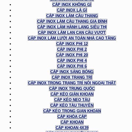
CÁP INOX KHÔNG GỈ
CÁP INOX LÀ GÌ
CÁP INOX LÀM CẦU THANG
CÁP INOX LÀM CẦU THANG GIA ĐÌNH
CÁP INOX LÀM HÀNH LANG SIÊU THỊ
CÁP INOX LÀM LAN CAN CẦU VƯỢT
CÁP INOX LÀM LƯỚI AN TOÀN NHÀ CAO TẦNG
CÁP INOX PHI 12
CÁP INOX PHI 2
CÁP INOX PHI 20
CÁP INOX PHI 4
CÁP INOX PHI 6
CÁP INOX SÁNG BÓNG
CÁP INOX TRANG TRÍ
CÁP INOX TRONG TRANG TRÍ NỘI NGOẠI THẤT
CÁP INOX TRUNG QUỐC
CÁP KÉO GIÀN KHOAN
CÁP KÉO NEO TÀU
CÁP KÉO TÀU THUYỀN
CÁP KÉO TRONG GIAN KHOAN
CÁP KHÓA CÁP
CÁP KHOAN
CÁP KHOAN 4X39