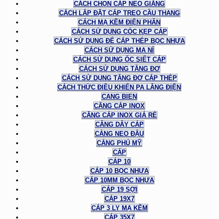
CÁCH CHỌN CÁP NEO GIẰNG
CÁCH LẮP ĐẶT CÁP TREO CẦU THANG
CÁCH MẠ KẼM ĐIỆN PHÂN
CÁCH SỬ DỤNG CÓC KẸP CÁP
CÁCH SỬ DỤNG ĐỂ CÁP THÉP BỌC NHỰA
CÁCH SỬ DỤNG MA NÍ
CÁCH SỬ DỤNG ỐC SIẾT CÁP
CÁCH SỬ DỤNG TĂNG ĐƠ
CÁCH SỬ DỤNG TĂNG ĐƠ CÁP THÉP
CÁCH THỨC ĐIỀU KHIỂN PA LĂNG ĐIỆN
CANG BIEN
CĂNG CÁP INOX
CĂNG CÁP INOX GIÁ RẺ
CĂNG DÂY CÁP
CẢNG NEO ĐẬU
CẢNG PHÚ MỸ
CÁP
CÁP 10
CÁP 10 BỌC NHỰA
CÁP 10MM BỌC NHỰA
CÁP 19 SỢI
CÁP 19X7
CÁP 3 LY MẠ KẼM
CÁP 35X7