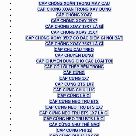
CÁP CHỐNG XOẮN TRONG MÁY CẨU
CÁP CHỐNG XOẮN TRONG XÂY DỰNG
CÁP CHỐNG XOAY
CÁP CHỐNG XOAY 19X7
CÁP CHỐNG XOAY 19X7 LÀ GÌ
CÁP CHỐNG XOAY 35X7
CÁP CHỐNG XOAY 35X7 CÓ ĐẶC ĐIỂM GÌ NỔI BẬT
CÁP CHỐNG XOAY 35X7 LÀ GÌ
CÁP CHỦ CẦU TREO
CÁP CHUYÊN DÙNG
CÁP CHUYÊN DÙNG CHO CÁC LOẠI TỜI
CÁP CÓ LÕI THÉP BÊN TRONG
CÁP CỨNG
CÁP CỨNG 1X7
CÁP CỨNG BTS 1X7
CÁP CỨNG CHỊU LỰC
CÁP CỨNG LÀ GÌ
CÁP CỨNG NEO TRỤ BTS
CÁP CỨNG NEO TRỤ BTS 1X7
CÁP CỨNG NEO TRỤ BTS 1X7 LÀ GÌ
CÁP CỨNG NEO TRỤ BTS LÀ GÌ
CÁP CỨNG NHƯ THẾ NÀO
CÁP CỨNG PHI 12