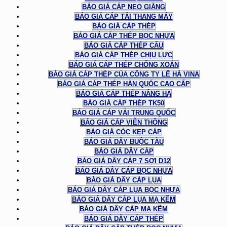
BÁO GIÁ CÁP NEO GIẰNG
BÁO GIÁ CÁP TẢI THANG MÁY
BÁO GIÁ CÁP THÉP
BÁO GIÁ CÁP THÉP BỌC NHỰA
BÁO GIÁ CÁP THÉP CẨU
BÁO GIÁ CÁP THÉP CHỊU LỰC
BÁO GIÁ CÁP THÉP CHỐNG XOẮN
BÁO GIÁ CÁP THÉP CỦA CÔNG TY LÊ HÀ VINA
BÁO GIÁ CÁP THÉP HÀN QUỐC CAO CẤP
BÁO GIÁ CÁP THÉP NÂNG HẠ
BÁO GIÁ CÁP THÉP TK50
BÁO GIÁ CÁP VẢI TRUNG QUỐC
BÁO GIÁ CÁP VIỄN THÔNG
BÁO GIÁ CÓC KẸP CÁP
BÁO GIÁ DÂY BUỘC TÀU
BÁO GIÁ DÂY CÁP
BÁO GIÁ DÂY CÁP 7 SỢI D12
BÁO GIÁ DÂY CÁP BỌC NHỰA
BÁO GIÁ DÂY CÁP LỤA
BÁO GIÁ DÂY CÁP LỤA BỌC NHỰA
BÁO GIÁ DÂY CÁP LỤA MẠ KẼM
BÁO GIÁ DÂY CÁP MẠ KẼM
BÁO GIÁ DÂY CÁP THÉP