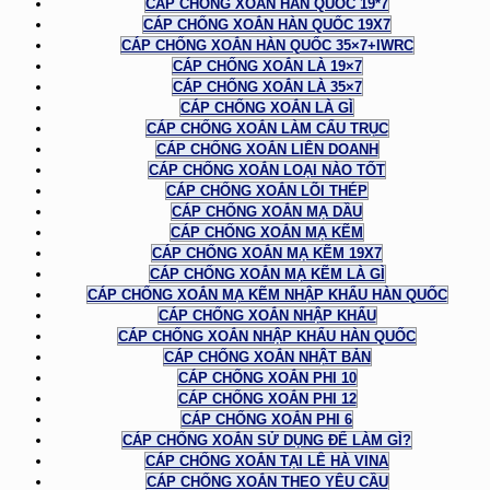
CÁP CHỐNG XOẮN HÀN QUỐC 19*7
CÁP CHỐNG XOẮN HÀN QUỐC 19X7
CÁP CHỐNG XOẮN HÀN QUỐC 35×7+IWRC
CÁP CHỐNG XOẮN LÀ 19×7
CÁP CHỐNG XOẮN LÀ 35×7
CÁP CHỐNG XOẮN LÀ GÌ
CÁP CHỐNG XOẮN LÀM CẨU TRỤC
CÁP CHỐNG XOẮN LIÊN DOANH
CÁP CHỐNG XOẮN LOẠI NÀO TỐT
CÁP CHỐNG XOẮN LÕI THÉP
CÁP CHỐNG XOẮN MẠ DẦU
CÁP CHỐNG XOẮN MẠ KẼM
CÁP CHỐNG XOẮN MẠ KẼM 19X7
CÁP CHỐNG XOẮN MẠ KẼM LÀ GÌ
CÁP CHỐNG XOẮN MẠ KẼM NHẬP KHẨU HÀN QUỐC
CÁP CHỐNG XOẮN NHẬP KHẨU
CÁP CHỐNG XOẮN NHẬP KHẨU HÀN QUỐC
CÁP CHỐNG XOẮN NHẬT BẢN
CÁP CHỐNG XOẮN PHI 10
CÁP CHỐNG XOẮN PHI 12
CÁP CHỐNG XOẮN PHI 6
CÁP CHỐNG XOẮN SỬ DỤNG ĐỂ LÀM GÌ?
CÁP CHỐNG XOẮN TẠI LÊ HÀ VINA
CÁP CHỐNG XOẮN THEO YÊU CẦU