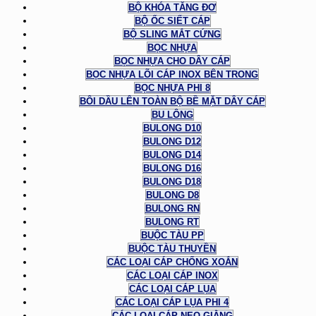
BỘ KHÓA TĂNG ĐƠ
BỘ ỐC SIẾT CÁP
BỘ SLING MẮT CỨNG
BỌC NHỰA
BỌC NHỰA CHO DÂY CÁP
BỌC NHỰA LÕI CÁP INOX BÊN TRONG
BỌC NHỰA PHI 8
BÔI DẦU LÊN TOÀN BỘ BỀ MẶT DÂY CÁP
BU LÔNG
BULONG D10
BULONG D12
BULONG D14
BULONG D16
BULONG D18
BULONG D8
BULONG RN
BULONG RT
BUỘC TÀU PP
BUỘC TÀU THUYỀN
CÁC LOẠI CÁP CHỐNG XOẮN
CÁC LOẠI CÁP INOX
CÁC LOẠI CÁP LỤA
CÁC LOẠI CÁP LỤA PHI 4
CÁC LOẠI CÁP NEO GIẰNG