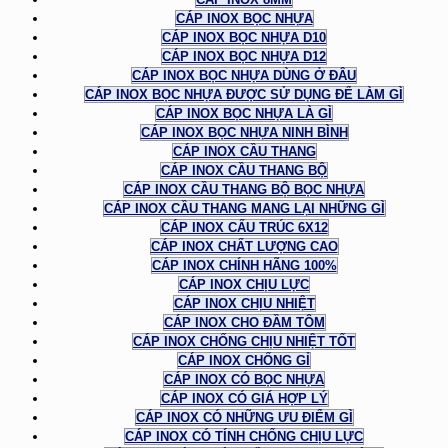
CÁP INOX BỌC NHỰA
CÁP INOX BỌC NHỰA D10
CÁP INOX BỌC NHỰA D12
CÁP INOX BỌC NHỰA DÙNG Ở ĐÂU
CÁP INOX BỌC NHỰA ĐƯỢC SỬ DỤNG ĐỂ LÀM GÌ
CÁP INOX BỌC NHỰA LÀ GÌ
CÁP INOX BỌC NHỰA NINH BÌNH
CÁP INOX CẦU THANG
CÁP INOX CẦU THANG BỘ
CÁP INOX CẦU THANG BỘ BỌC NHỰA
CÁP INOX CẦU THANG MANG LẠI NHỮNG GÌ
CÁP INOX CẤU TRÚC 6X12
CÁP INOX CHẤT LƯỢNG CAO
CÁP INOX CHÍNH HÃNG 100%
CÁP INOX CHỊU LỰC
CÁP INOX CHỊU NHIỆT
CÁP INOX CHO ĐẦM TÔM
CÁP INOX CHỐNG CHỊU NHIỆT TỐT
CÁP INOX CHỐNG GỈ
CÁP INOX CÓ BỌC NHỰA
CÁP INOX CÓ GIÁ HỢP LÝ
CÁP INOX CÓ NHỮNG ƯU ĐIỂM GÌ
CÁP INOX CÓ TÍNH CHỐNG CHỊU LỰC