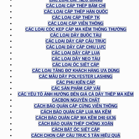
CÁC LOẠI CÁP THÉP BẤM CHÌ
CÁC LOẠI CÁP THÉP HÀN QUỐC
CÁC LOẠI CÁP THÉP TK
CÁC LOẠI CÁP VIỄN THÔNG
CÁC LOẠI CÓC KẸP CÁP MẠ KẼM THÔNG THƯỜNG
CÁC LOẠI DÂY BUỘC TÀU
CÁC LOẠI DÂY CÁP CẨU TRỤC
CÁC LOẠI DÂY CÁP CHỊU LỰC
CÁC LOẠI DÂY CÁP LỤA
CÁC LOẠI DÂY NEO TÀU
CÁC LOẠI ỐC SIẾT CÁP
CÁC LOẠI TĂNG ĐƠ KHÁCH HÀNG ƯA DÙNG
CÁC MẪU DÂY POLYESTER LASHING
CÁC PHỤ KIỆN CÁP
CÁC SẢN PHẨM CÁP VẢI
CÁC YẾU TỐ ẢNH HƯỞNG ĐẾN GIÁ CẢ DÂY THÉP MẠ KẼM
CACBON NGUYÊN CHẤT
CÁCH BẢO QUẢN CÁP CỨNG VIỄN THÔNG
CÁCH BẢO QUẢN CÁP LỤA MẠ KẼM
CÁCH BẢO QUẢN CÁP MẠ KẼM D40 6X36
CÁCH BẢO QUẢN THÉP CHỐNG XOẮN
CÁCH BẮT ỐC SIẾT CÁP
CÁCH CHỌN CÁP CẦU TRỤC 5 TẤN HIỆU QUẢ