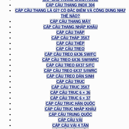
CÁP CẦU THANG INOX 304
CÁP CẦU THANG LÀ GÌ? CÓ ĐẶC ĐIỂM VÀ CÔNG DỤNG NHƯ
THẾ NÀO?
CÁP CẨU THANG MÁY
CÁP CẦU THANG NHẬP KHẨU
CÁP CẨU THÁP
CÁP CẨU THÁP 35X7
CÁP CẨU THÉP
CÁP CẦU TREO
CÁP CẦU TREO 6X36 SW/FC
CÁP CẦU TREO 6X36 SW/IWRC
CÁP CẦU TREO 6X37 S/FC
CÁP CẦU TREO 6X37 S/IWRC
CÁP CẦU TREO DÂN SINH
CÁP CẨU TRỤC
CÁP CẨU TRỤC 35X7
CÁP CẨU TRỤC 6 × 36
CÁP CẨU TRỤC 6 × 37
CÁP CẨU TRỤC HÀN QUỐC
CÁP CẨU TRỤC NHẬP KHẨU
CÁP CẨU TRUNG QUỐC
CÁP CẨU VẢI
CÁP CẨU VẢI 4 TẤN