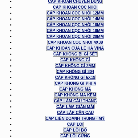
CÁP KHOAN CHUYÊN DỤNG
CÁP KHOAN CỌC NHỒI
CÁP KHOAN CỌC NHỒI 12MM
CÁP KHOAN CỌC NHỒI 14MM
CÁP KHOAN CỌC NHỒI 16MM
CÁP KHOAN CỌC NHỒI 18MM
CÁP KHOAN CỌC NHỒI 20MM
CÁP KHOAN CỌC NHỒI 4X39
CÁP KHOAN CỦA LÊ HÀ VINA
CÁP KHÔNG BỊ GỈ SÉT
CÁP KHÔNG GỈ
CÁP KHÔNG GỈ 2MM
CÁP KHÔNG GỈ 304
CÁP KHÔNG GỈ 6X19
CÁP KHÔNG GỈ PHI 4
CÁP KHÔNG MẠ
CÁP KHÔNG MẠ KẼM
CÁP LÀM CẦU THANG
CÁP LÀM GIÀN MÁI
CÁP LẮP CẦN CẨU
CÁP LIÊN DOANH TRUNG - MỸ
CÁP LÕI
CÁP LÕI BỐ
CÁP LÕI CỨNG