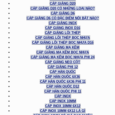
CÁP GIẰNG D20
CÁP GIẰNG D20 CÓ NHỮNG LOẠI NÀO?
CÁP GIẰNG D6
CÁP GIẰNG D6 CÓ ĐẶC ĐIỂM NỔI BẬT NÀO?
CÁP GIẰNG INOX
CÁP GIẰNG INOX D16
CÁP GIẰNG LÕI THÉP
CÁP GIẰNG LÕI THÉP BỌC NHỰA
CÁP GIẰNG LÕI THÉP BỌC NHỰA D16
CÁP GIẰNG MẠ KẼM
CÁP GIẰNG MẠ KẼM BỌC NHỰA
CÁP GIẰNG MẠ KẼM BỌC NHỰA PHI 24
CÁP GIẰNG NEO CỘT
CÁP GIẰNG PHI 12
CÁP HÀN QUỐC
CÁP HÀN QUỐC 6X36
CÁP HÀN QUỐC 6X36 PHI 11
CÁP HÀN QUỐC D12
CÁP HÀN QUỐC PHI 11
CÁP INOX
CÁP INOX 10MM
CÁP INOX 10MM 6X12
CÁP INOX 10MM 6X12 LÀ GÌ