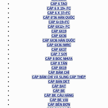
CÁP 6 TAO
CÁP 6 X 19+ FC
CÁP 6 X 37+FC
CÁP 6*36 HÀN QUỐC
CÁP 6×19+FC
CÁP 6X12+ FC
CÁP 6X19
CÁP 6X36
CÁP 6X36 HÀN QUỐC
CÁP 6X36 IWRC
CÁP 6X37
CÁP 7 SỢI
CÁP 8 BỌC NHỰA
CÁP 8 TẤN
CÁP 8X19
CÁP BẤM CHÌ
CÁP BẤM CHÌ VÀ SLING CÁP THÉP
CÁP BẢN DẸT
CÁP BẠT
CÁP BẸ
CÁP BẸ CẨU HÀNG
CÁP BẸ VẢI
CÁP BỆN ĐƠN