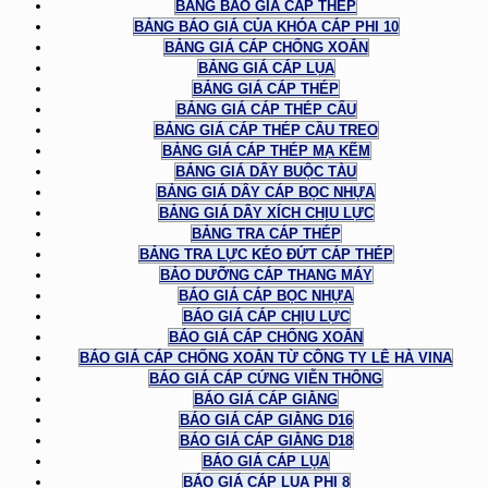
BẢNG BÁO GIÁ CÁP THÉP
BẢNG BÁO GIÁ CỦA KHÓA CÁP PHI 10
BẢNG GIÁ CÁP CHỐNG XOẮN
BẢNG GIÁ CÁP LỤA
BẢNG GIÁ CÁP THÉP
BẢNG GIÁ CÁP THÉP CẨU
BẢNG GIÁ CÁP THÉP CẦU TREO
BẢNG GIÁ CÁP THÉP MẠ KẼM
BẢNG GIÁ DÂY BUỘC TÀU
BẢNG GIÁ DÂY CÁP BỌC NHỰA
BẢNG GIÁ DÂY XÍCH CHỊU LỰC
BẢNG TRA CÁP THÉP
BẢNG TRA LỰC KÉO ĐỨT CÁP THÉP
BẢO DƯỠNG CÁP THANG MÁY
BÁO GIÁ CÁP BỌC NHỰA
BÁO GIÁ CÁP CHỊU LỰC
BÁO GIÁ CÁP CHỐNG XOẮN
BÁO GIÁ CÁP CHỐNG XOẮN TỪ CÔNG TY LÊ HÀ VINA
BÁO GIÁ CÁP CỨNG VIỄN THÔNG
BÁO GIÁ CÁP GIẰNG
BÁO GIÁ CÁP GIẰNG D16
BÁO GIÁ CÁP GIẰNG D18
BÁO GIÁ CÁP LỤA
BÁO GIÁ CÁP LỤA PHI 8