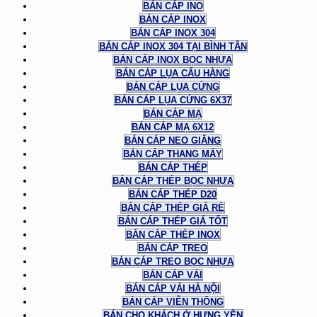
BÁN CÁP INO
BÁN CÁP INOX
BÁN CÁP INOX 304
BÁN CÁP INOX 304 TẠI BÌNH TÂN
BÁN CÁP INOX BỌC NHỰA
BÁN CÁP LỤA CẨU HÀNG
BÁN CÁP LỤA CỨNG
BÁN CÁP LỤA CỨNG 6X37
BÁN CÁP MẠ
BÁN CÁP MẠ 6X12
BÁN CÁP NEO GIẰNG
BÁN CÁP THANG MÁY
BÁN CÁP THÉP
BÁN CÁP THÉP BỌC NHỰA
BÁN CÁP THÉP D20
BÁN CÁP THÉP GIÁ RẺ
BÁN CÁP THÉP GIÁ TỐT
BÁN CÁP THÉP INOX
BÁN CÁP TREO
BÁN CÁP TREO BỌC NHỰA
BÁN CÁP VẢI
BÁN CÁP VẢI HÀ NỘI
BÁN CÁP VIỄN THÔNG
BÁN CHO KHÁCH Ở HƯNG YÊN