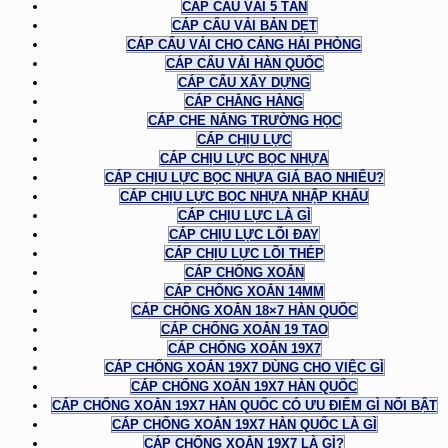
CÁP CẨU VẢI 5 TẤN
CÁP CẨU VẢI BẢN DẸT
CÁP CẨU VẢI CHO CẢNG HẢI PHÒNG
CÁP CẨU VẢI HÀN QUỐC
CÁP CẨU XÂY DỰNG
CÁP CHẰNG HÀNG
CÁP CHE NẮNG TRƯỜNG HỌC
CÁP CHỊU LỰC
CÁP CHỊU LỰC BỌC NHỰA
CÁP CHỊU LỰC BỌC NHỰA GIÁ BAO NHIÊU?
CÁP CHỊU LỰC BỌC NHỰA NHẬP KHẨU
CÁP CHỊU LỰC LÀ GÌ
CÁP CHỊU LỰC LÕI ĐAY
CÁP CHỊU LỰC LÕI THÉP
CÁP CHỐNG XOẮN
CÁP CHỐNG XOẮN 14MM
CÁP CHỐNG XOẮN 18×7 HÀN QUỐC
CÁP CHỐNG XOẮN 19 TAO
CÁP CHỐNG XOẮN 19X7
CÁP CHỐNG XOẮN 19X7 DÙNG CHO VIỆC GÌ
CÁP CHỐNG XOẮN 19X7 HÀN QUỐC
CÁP CHỐNG XOẮN 19X7 HÀN QUỐC CÓ ƯU ĐIỂM GÌ NỔI BẬT
CÁP CHỐNG XOẮN 19X7 HÀN QUỐC LÀ GÌ
CÁP CHỐNG XOẮN 19X7 LÀ GÌ?