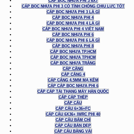
CÁP BỌC NHỰA PHI 3 6X7
CÁP BỌC NHỰA PHI 3 CÓ TÍNH CHỐNG CHỊU LỰC TỐT
CÁP BỌC NHỰA PHI 3 LÀ GÌ
CÁP BỌC NHỰA PHI 4
CÁP BỌC NHỰA PHI 4 LÀ GÌ
CÁP BỌC NHỰA PHI 4 VIỆT NAM
CÁP BỌC NHỰA PHI 6
CÁP BỌC NHỰA PHI 6 LÀ GÌ
CÁP BỌC NHỰA PHI 8
CÁP BỌC NHỰA TP.HCM
CÁP BỌC NHỰA TPHCM
CÁP BỌC NHỰA TRẮNG
CÁP CĂNG
CÁP CĂNG 4
CÁP CĂNG 4.5MM MẠ KẼM
CÁP CÁP BỌC NHỰA PHI 6
CẤP CÁP TẢI THANG MÁY HÀN QUỐC
CẤP CÁP THÉP
CÁP CẨU
CÁP CẨU 6×36+FC
CÁP CẨU 6X36+ IWRC PHI 40
CÁP CẨU BẤM CHÌ
CÁP CẨU BẢN DẸP
CÁP CẨU BẰNG VẢI