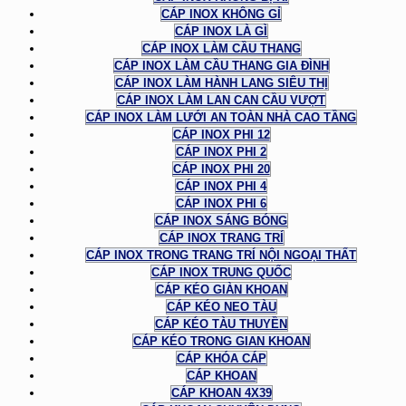
CÁP INOX KHÔNG GỈ
CÁP INOX LÀ GÌ
CÁP INOX LÀM CẦU THANG
CÁP INOX LÀM CẦU THANG GIA ĐÌNH
CÁP INOX LÀM HÀNH LANG SIÊU THỊ
CÁP INOX LÀM LAN CAN CẦU VƯỢT
CÁP INOX LÀM LƯỚI AN TOÀN NHÀ CAO TẦNG
CÁP INOX PHI 12
CÁP INOX PHI 2
CÁP INOX PHI 20
CÁP INOX PHI 4
CÁP INOX PHI 6
CÁP INOX SÁNG BÓNG
CÁP INOX TRANG TRÍ
CÁP INOX TRONG TRANG TRÍ NỘI NGOẠI THẤT
CÁP INOX TRUNG QUỐC
CÁP KÉO GIÀN KHOAN
CÁP KÉO NEO TÀU
CÁP KÉO TÀU THUYỀN
CÁP KÉO TRONG GIAN KHOAN
CÁP KHÓA CÁP
CÁP KHOAN
CÁP KHOAN 4X39