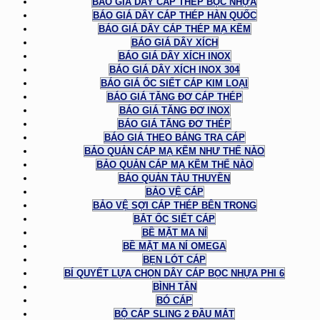
BÁO GIÁ DÂY CÁP THÉP BỌC NHỰA
BÁO GIÁ DÂY CÁP THÉP HÀN QUỐC
BÁO GIÁ DÂY CÁP THÉP MẠ KẼM
BÁO GIÁ DÂY XÍCH
BÁO GIÁ DÂY XÍCH INOX
BÁO GIÁ DÂY XÍCH INOX 304
BÁO GIÁ ỐC SIẾT CÁP KIM LOẠI
BÁO GIÁ TĂNG ĐƠ CÁP THÉP
BÁO GIÁ TĂNG ĐƠ INOX
BÁO GIÁ TĂNG ĐƠ THÉP
BÁO GIÁ THEO BẢNG TRA CÁP
BẢO QUẢN CÁP MẠ KẼM NHƯ THẾ NÀO
BẢO QUẢN CÁP MẠ KẼM THẾ NÀO
BẢO QUẢN TÀU THUYỀN
BẢO VỆ CÁP
BẢO VỆ SỢI CÁP THÉP BÊN TRONG
BẮT ỐC SIẾT CÁP
BỀ MẶT MA NÍ
BỀ MẶT MA NÍ OMEGA
BẸN LÓT CÁP
BÍ QUYẾT LỰA CHỌN DÂY CÁP BỌC NHỰA PHI 6
BÌNH TÂN
BÓ CÁP
BỘ CÁP SLING 2 ĐẦU MẮT