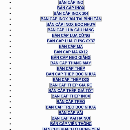
BÁN CÁP INO
BÁN CÁP INOX
BÁN CÁP INOX 304
BÁN CÁP INOX 304 TẠI BÌNH TÂN
BÁN CÁP INOX BỌC NHỰA
BÁN CÁP LỤA CẨU HÀNG
BÁN CÁP LỤA CỨNG
BÁN CÁP LỤA CỨNG 6X37
BÁN CÁP MẠ
BÁN CÁP MẠ 6X12
BÁN CÁP NEO GIẰNG
BÁN CÁP THANG MÁY
BÁN CÁP THÉP
BÁN CÁP THÉP BỌC NHỰA
BÁN CÁP THÉP D20
BÁN CÁP THÉP GIÁ RẺ
BÁN CÁP THÉP GIÁ TỐT
BÁN CÁP THÉP INOX
BÁN CÁP TREO
BÁN CÁP TREO BỌC NHỰA
BÁN CÁP VẢI
BÁN CÁP VẢI HÀ NỘI
BÁN CÁP VIỄN THÔNG
BÁN CHO KHÁCH Ở HƯNG YÊN