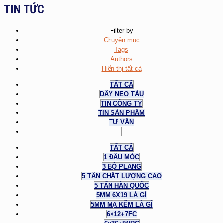
TIN TỨC
Filter by
Chuyên mục
Tags
Authors
Hiển thị tất cả
TẤT CẢ
DÂY NEO TÀU
TIN CÔNG TY
TIN SẢN PHẨM
TƯ VẤN
TẤT CẢ
1 ĐẦU MÓC
3 BỘ PLANG
5 TẤN CHẤT LƯỢNG CAO
5 TẤN HÀN QUỐC
5MM 6X19 LÀ GÌ
5MM MẠ KẼM LÀ GÌ
6×12+7FC