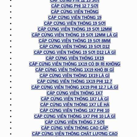
CÁP CỨNG PHI 12 19 SỢI
CÁP CỨNG PHI 12 7 SỢI
CÁP CỨNG VIỄN THÔNG
CÁP CỨNG VIỄN THÔNG 19
CÁP CỨNG VIỄN THÔNG 19 SỢI
CÁP CỨNG VIỄN THÔNG 19 SỢI 12MM
CÁP CỨNG VIỄN THÔNG 19 SỢI 12MM LÀ GÌ
CÁP CỨNG VIỄN THÔNG 19 SỢI 8MM
CÁP CỨNG VIỄN THÔNG 19 SỢI D12
CÁP CỨNG VIỄN THÔNG 19 SỢI D12 LÀ GÌ
CÁP CỨNG VIỄN THÔNG 1X19
CÁP CỨNG VIỄN THÔNG 1X19 CÓ BỊ RỈ KHÔNG
CÁP CỨNG VIỄN THÔNG 1X19 KHÓ BỊ GỈ
CÁP CỨNG VIỄN THÔNG 1X19 LÀ GÌ
CÁP CỨNG VIỄN THÔNG 1X19 PHI 12.7
CÁP CỨNG VIỄN THÔNG 1X19 PHI 12.7 LÀ GÌ
CÁP CỨNG VIỄN THÔNG 1X7
CÁP CỨNG VIỄN THÔNG 1X7 LÀ GÌ
CÁP CỨNG VIỄN THÔNG 1X7 LÊ HÀ
CÁP CỨNG VIỄN THÔNG 1X7 PHI 10
CÁP CỨNG VIỄN THÔNG 1X7 PHI 10 LÀ GÌ
CÁP CỨNG VIỄN THÔNG 7 SỢI
CÁP CỨNG VIỄN THÔNG CAO CẤP
CÁP CỨNG VIỄN THÔNG CHẤT LƯỢNG CAO