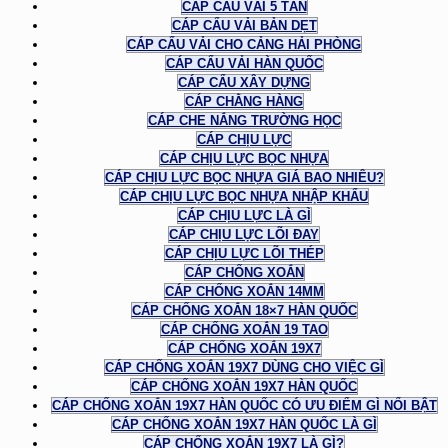
CÁP CẨU VẢI 5 TẤN
CÁP CẨU VẢI BẢN DẸT
CÁP CẨU VẢI CHO CẢNG HẢI PHÒNG
CÁP CẨU VẢI HÀN QUỐC
CÁP CẨU XÂY DỰNG
CÁP CHẰNG HÀNG
CÁP CHE NẮNG TRƯỜNG HỌC
CÁP CHỊU LỰC
CÁP CHỊU LỰC BỌC NHỰA
CÁP CHỊU LỰC BỌC NHỰA GIÁ BAO NHIÊU?
CÁP CHỊU LỰC BỌC NHỰA NHẬP KHẨU
CÁP CHỊU LỰC LÀ GÌ
CÁP CHỊU LỰC LÕI ĐAY
CÁP CHỊU LỰC LÕI THÉP
CÁP CHỐNG XOẮN
CÁP CHỐNG XOẮN 14MM
CÁP CHỐNG XOẮN 18×7 HÀN QUỐC
CÁP CHỐNG XOẮN 19 TAO
CÁP CHỐNG XOẮN 19X7
CÁP CHỐNG XOẮN 19X7 DÙNG CHO VIỆC GÌ
CÁP CHỐNG XOẮN 19X7 HÀN QUỐC
CÁP CHỐNG XOẮN 19X7 HÀN QUỐC CÓ ƯU ĐIỂM GÌ NỔI BẬT
CÁP CHỐNG XOẮN 19X7 HÀN QUỐC LÀ GÌ
CÁP CHỐNG XOẮN 19X7 LÀ GÌ?