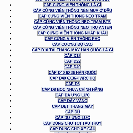
CÁP CỨNG VIỄN THÔNG LÀ GÌ
CÁP CỨNG VIỄN THÔNG NÊN MUA Ở ĐÂU
CÁP CỨNG VIỄN THÔNG NEO TRẠM
CÁP CỨNG VIỄN THÔNG NEO TRẠM BTS
CÁP CỨNG VIỄN THÔNG NEO TRỤ ANTEN
CÁP CỨNG VIỄN THÔNG NHẬP KHẨU
CÁP CỨNG VIỄN THÔNG PVC
CÁP CƯỜNG ĐỘ CAO
CÁP D10 TẢI THANG MÁY HÀN QUỐC LÀ GÌ
CÁP D12
CÁP D22
CÁP D40
CÁP D40 6X36 HÀN QUỐC
CÁP D40 6X36+IWRC HQ
CÁP D6
CÁP D8 BỌC NHỰA CHÍNH HÃNG
CÁP DẠ ỨNG LỰC
CÁP DÂY VĂNG
CÁP DẸT THANG MÁY
CÁP DÙ
CÁP DỰ ỨNG LỰC
CÁP DÙNG CHO TỜI TÀU THUỶ
CÁP DÙNG CHO XE CẨU