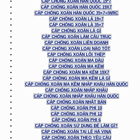
CÁP CHỐNG XOẮN HÀN QUỐC 19*7
CÁP CHỐNG XOẮN HÀN QUỐC 19X7
CÁP CHỐNG XOẮN HÀN QUỐC 35×7+IWRC
CÁP CHỐNG XOẮN LÀ 19×7
CÁP CHỐNG XOẮN LÀ 35×7
CÁP CHỐNG XOẮN LÀ GÌ
CÁP CHỐNG XOẮN LÀM CẨU TRỤC
CÁP CHỐNG XOẮN LIÊN DOANH
CÁP CHỐNG XOẮN LOẠI NÀO TỐT
CÁP CHỐNG XOẮN LÕI THÉP
CÁP CHỐNG XOẮN MẠ DẦU
CÁP CHỐNG XOẮN MẠ KẼM
CÁP CHỐNG XOẮN MẠ KẼM 19X7
CÁP CHỐNG XOẮN MẠ KẼM LÀ GÌ
CÁP CHỐNG XOẮN MẠ KẼM NHẬP KHẨU HÀN QUỐC
CÁP CHỐNG XOẮN NHẬP KHẨU
CÁP CHỐNG XOẮN NHẬP KHẨU HÀN QUỐC
CÁP CHỐNG XOẮN NHẬT BẢN
CÁP CHỐNG XOẮN PHI 10
CÁP CHỐNG XOẮN PHI 12
CÁP CHỐNG XOẮN PHI 6
CÁP CHỐNG XOẮN SỬ DỤNG ĐỂ LÀM GÌ?
CÁP CHỐNG XOẮN TẠI LÊ HÀ VINA
CÁP CHỐNG XOẮN THEO YÊU CẦU