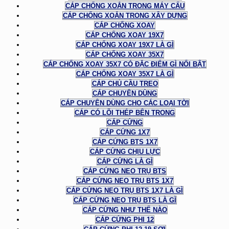
CÁP CHỐNG XOẮN TRONG MÁY CẨU
CÁP CHỐNG XOẮN TRONG XÂY DỰNG
CÁP CHỐNG XOAY
CÁP CHỐNG XOAY 19X7
CÁP CHỐNG XOAY 19X7 LÀ GÌ
CÁP CHỐNG XOAY 35X7
CÁP CHỐNG XOAY 35X7 CÓ ĐẶC ĐIỂM GÌ NỔI BẬT
CÁP CHỐNG XOAY 35X7 LÀ GÌ
CÁP CHỦ CẦU TREO
CÁP CHUYÊN DÙNG
CÁP CHUYÊN DÙNG CHO CÁC LOẠI TỜI
CÁP CÓ LÕI THÉP BÊN TRONG
CÁP CỨNG
CÁP CỨNG 1X7
CÁP CỨNG BTS 1X7
CÁP CỨNG CHỊU LỰC
CÁP CỨNG LÀ GÌ
CÁP CỨNG NEO TRỤ BTS
CÁP CỨNG NEO TRỤ BTS 1X7
CÁP CỨNG NEO TRỤ BTS 1X7 LÀ GÌ
CÁP CỨNG NEO TRỤ BTS LÀ GÌ
CÁP CỨNG NHƯ THẾ NÀO
CÁP CỨNG PHI 12