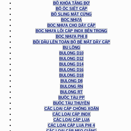
BỘ KHÓA TĂNG ĐƠ
BỘ ỐC SIẾT CÁP
BỘ SLING MẮT CỨNG
BỌC NHỰA
BỌC NHỰA CHO DÂY CÁP
BỌC NHỰA LÕI CÁP INOX BÊN TRONG
BỌC NHỰA PHI 8
BÔI DẦU LÊN TOÀN BỘ BỀ MẶT DÂY CÁP
BU LÔNG
BULONG D10
BULONG D12
BULONG D14
BULONG D16
BULONG D18
BULONG D8
BULONG RN
BULONG RT
BUỘC TÀU PP
BUỘC TÀU THUYỀN
CÁC LOẠI CÁP CHỐNG XOẮN
CÁC LOẠI CÁP INOX
CÁC LOẠI CÁP LỤA
CÁC LOẠI CÁP LỤA PHI 4
CÁC LOẠI CÁP NEO GIẰNG