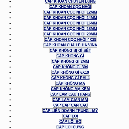
CÁP KHOAN CHUYÊN DỤNG
CÁP KHOAN CỌC NHỒI
CÁP KHOAN CỌC NHỒI 12MM
CÁP KHOAN CỌC NHỒI 14MM
CÁP KHOAN CỌC NHỒI 16MM
CÁP KHOAN CỌC NHỒI 18MM
CÁP KHOAN CỌC NHỒI 20MM
CÁP KHOAN CỌC NHỒI 4X39
CÁP KHOAN CỦA LÊ HÀ VINA
CÁP KHÔNG BỊ GỈ SÉT
CÁP KHÔNG GỈ
CÁP KHÔNG GỈ 2MM
CÁP KHÔNG GỈ 304
CÁP KHÔNG GỈ 6X19
CÁP KHÔNG GỈ PHI 4
CÁP KHÔNG MẠ
CÁP KHÔNG MẠ KẼM
CÁP LÀM CẦU THANG
CÁP LÀM GIÀN MÁI
CÁP LẮP CẦN CẨU
CÁP LIÊN DOANH TRUNG - MỸ
CÁP LÕI
CÁP LÕI BỐ
CÁP LÕI CỨNG