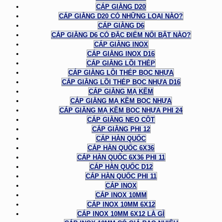
CÁP GIẰNG D20
CÁP GIẰNG D20 CÓ NHỮNG LOẠI NÀO?
CÁP GIẰNG D6
CÁP GIẰNG D6 CÓ ĐẶC ĐIỂM NỔI BẬT NÀO?
CÁP GIẰNG INOX
CÁP GIẰNG INOX D16
CÁP GIẰNG LÕI THÉP
CÁP GIẰNG LÕI THÉP BỌC NHỰA
CÁP GIẰNG LÕI THÉP BỌC NHỰA D16
CÁP GIẰNG MẠ KẼM
CÁP GIẰNG MẠ KẼM BỌC NHỰA
CÁP GIẰNG MẠ KẼM BỌC NHỰA PHI 24
CÁP GIẰNG NEO CỘT
CÁP GIẰNG PHI 12
CÁP HÀN QUỐC
CÁP HÀN QUỐC 6X36
CÁP HÀN QUỐC 6X36 PHI 11
CÁP HÀN QUỐC D12
CÁP HÀN QUỐC PHI 11
CÁP INOX
CÁP INOX 10MM
CÁP INOX 10MM 6X12
CÁP INOX 10MM 6X12 LÀ GÌ