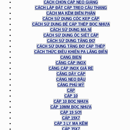
CÁCH CHỌN CÁP NEO GIẰNG
CÁCH LẮP ĐẶT CÁP TREO CẦU THANG
CÁCH MẠ KẼM ĐIỆN PHÂN
CÁCH SỬ DỤNG CÓC KẸP CÁP
CÁCH SỬ DỤNG ĐỂ CÁP THÉP BỌC NHỰA
CÁCH SỬ DỤNG MA NÍ
CÁCH SỬ DỤNG ỐC SIẾT CÁP
CÁCH SỬ DỤNG TĂNG ĐƠ
CÁCH SỬ DỤNG TĂNG ĐƠ CÁP THÉP
CÁCH THỨC ĐIỀU KHIỂN PA LĂNG ĐIỆN
CANG BIEN
CĂNG CÁP INOX
CĂNG CÁP INOX GIÁ RẺ
CĂNG DÂY CÁP
CẢNG NEO ĐẬU
CẢNG PHÚ MỸ
CÁP
CÁP 10
CÁP 10 BỌC NHỰA
CÁP 10MM BỌC NHỰA
CÁP 19 SỢI
CÁP 19X7
CÁP 3 LY MẠ KẼM
CÁP 35X7