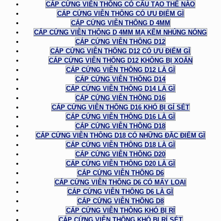
CÁP CỨNG VIỄN THÔNG CÓ CẤU TẠO THẾ NÀO
CÁP CỨNG VIỄN THÔNG CÓ ƯU ĐIỂM GÌ
CÁP CỨNG VIỄN THÔNG D 4MM
CÁP CỨNG VIỄN THÔNG D 4MM MẠ KẼM NHÚNG NÓNG
CÁP CỨNG VIỄN THÔNG D12
CÁP CỨNG VIỄN THÔNG D12 CÓ ƯU ĐIỂM GÌ
CÁP CỨNG VIỄN THÔNG D12 KHÔNG BỊ XOẮN
CÁP CỨNG VIỄN THÔNG D12 LÀ GÌ
CÁP CỨNG VIỄN THÔNG D14
CÁP CỨNG VIỄN THÔNG D14 LÀ GÌ
CÁP CỨNG VIỄN THÔNG D16
CÁP CỨNG VIỄN THÔNG D16 KHÓ BỊ GỈ SÉT
CÁP CỨNG VIỄN THÔNG D16 LÀ GÌ
CÁP CỨNG VIỄN THÔNG D18
CÁP CỨNG VIỄN THÔNG D18 CÓ NHỮNG ĐẶC ĐIỂM GÌ
CÁP CỨNG VIỄN THÔNG D18 LÀ GÌ
CÁP CỨNG VIỄN THÔNG D20
CÁP CỨNG VIỄN THÔNG D20 LÀ GÌ
CÁP CỨNG VIỄN THÔNG D6
CÁP CỨNG VIỄN THÔNG D6 CÓ MẤY LOẠI
CÁP CỨNG VIỄN THÔNG D6 LÀ GÌ
CÁP CỨNG VIỄN THÔNG D8
CÁP CỨNG VIỄN THÔNG KHÓ BỊ RỈ
CÁP CỨNG VIỄN THÔNG KHÓ BỊ RỈ SÉT