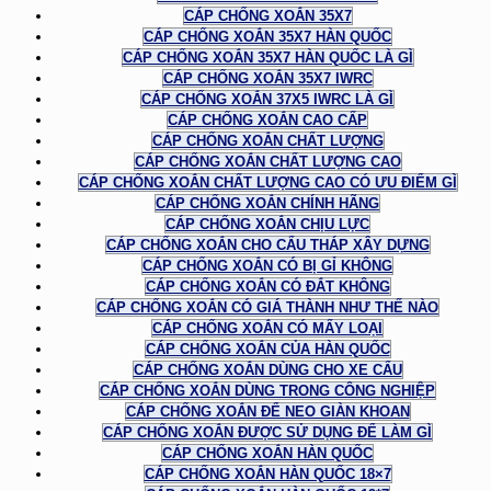
CÁP CHỐNG XOẮN 35X7
CÁP CHỐNG XOẮN 35X7 HÀN QUỐC
CÁP CHỐNG XOẮN 35X7 HÀN QUỐC LÀ GÌ
CÁP CHỐNG XOẮN 35X7 IWRC
CÁP CHỐNG XOẮN 37X5 IWRC LÀ GÌ
CÁP CHỐNG XOẮN CAO CẤP
CÁP CHỐNG XOẮN CHẤT LƯỢNG
CÁP CHỐNG XOẮN CHẤT LƯỢNG CAO
CÁP CHỐNG XOẮN CHẤT LƯỢNG CAO CÓ ƯU ĐIỂM GÌ
CÁP CHỐNG XOẮN CHÍNH HÃNG
CÁP CHỐNG XOẮN CHỊU LỰC
CÁP CHỐNG XOẮN CHO CẨU THÁP XÂY DỰNG
CÁP CHỐNG XOẮN CÓ BỊ GỈ KHÔNG
CÁP CHỐNG XOẮN CÓ ĐẮT KHÔNG
CÁP CHỐNG XOẮN CÓ GIÁ THÀNH NHƯ THẾ NÀO
CÁP CHỐNG XOẮN CÓ MẤY LOẠI
CÁP CHỐNG XOẮN CỦA HÀN QUỐC
CÁP CHỐNG XOẮN DÙNG CHO XE CẨU
CÁP CHỐNG XOẮN DÙNG TRONG CÔNG NGHIỆP
CÁP CHỐNG XOẮN ĐỂ NEO GIÀN KHOAN
CÁP CHỐNG XOẮN ĐƯỢC SỬ DỤNG ĐỂ LÀM GÌ
CÁP CHỐNG XOẮN HÀN QUỐC
CÁP CHỐNG XOẮN HÀN QUỐC 18×7