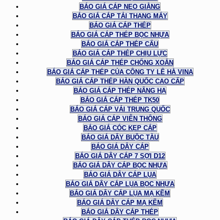
BÁO GIÁ CÁP NEO GIẰNG
BÁO GIÁ CÁP TẢI THANG MÁY
BÁO GIÁ CÁP THÉP
BÁO GIÁ CÁP THÉP BỌC NHỰA
BÁO GIÁ CÁP THÉP CẨU
BÁO GIÁ CÁP THÉP CHỊU LỰC
BÁO GIÁ CÁP THÉP CHỐNG XOẮN
BÁO GIÁ CÁP THÉP CỦA CÔNG TY LÊ HÀ VINA
BÁO GIÁ CÁP THÉP HÀN QUỐC CAO CẤP
BÁO GIÁ CÁP THÉP NÂNG HẠ
BÁO GIÁ CÁP THÉP TK50
BÁO GIÁ CÁP VẢI TRUNG QUỐC
BÁO GIÁ CÁP VIỄN THÔNG
BÁO GIÁ CÓC KẸP CÁP
BÁO GIÁ DÂY BUỘC TÀU
BÁO GIÁ DÂY CÁP
BÁO GIÁ DÂY CÁP 7 SỢI D12
BÁO GIÁ DÂY CÁP BỌC NHỰA
BÁO GIÁ DÂY CÁP LỤA
BÁO GIÁ DÂY CÁP LỤA BỌC NHỰA
BÁO GIÁ DÂY CÁP LỤA MẠ KẼM
BÁO GIÁ DÂY CÁP MẠ KẼM
BÁO GIÁ DÂY CÁP THÉP