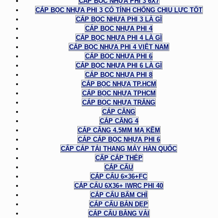
CÁP BỌC NHỰA PHI 3 6X7
CÁP BỌC NHỰA PHI 3 CÓ TÍNH CHỐNG CHỊU LỰC TỐT
CÁP BỌC NHỰA PHI 3 LÀ GÌ
CÁP BỌC NHỰA PHI 4
CÁP BỌC NHỰA PHI 4 LÀ GÌ
CÁP BỌC NHỰA PHI 4 VIỆT NAM
CÁP BỌC NHỰA PHI 6
CÁP BỌC NHỰA PHI 6 LÀ GÌ
CÁP BỌC NHỰA PHI 8
CÁP BỌC NHỰA TP.HCM
CÁP BỌC NHỰA TPHCM
CÁP BỌC NHỰA TRẮNG
CÁP CĂNG
CÁP CĂNG 4
CÁP CĂNG 4.5MM MẠ KẼM
CÁP CÁP BỌC NHỰA PHI 6
CẤP CÁP TẢI THANG MÁY HÀN QUỐC
CẤP CÁP THÉP
CÁP CẨU
CÁP CẨU 6×36+FC
CÁP CẨU 6X36+ IWRC PHI 40
CÁP CẨU BẤM CHÌ
CÁP CẨU BẢN DẸP
CÁP CẨU BẰNG VẢI