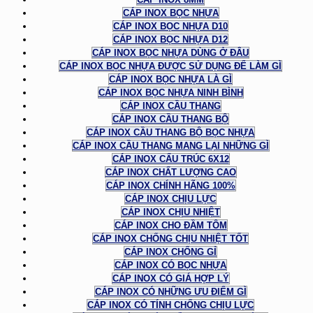
CÁP INOX BỌC NHỰA
CÁP INOX BỌC NHỰA D10
CÁP INOX BỌC NHỰA D12
CÁP INOX BỌC NHỰA DÙNG Ở ĐÂU
CÁP INOX BỌC NHỰA ĐƯỢC SỬ DỤNG ĐỂ LÀM GÌ
CÁP INOX BỌC NHỰA LÀ GÌ
CÁP INOX BỌC NHỰA NINH BÌNH
CÁP INOX CẦU THANG
CÁP INOX CẦU THANG BỘ
CÁP INOX CẦU THANG BỘ BỌC NHỰA
CÁP INOX CẦU THANG MANG LẠI NHỮNG GÌ
CÁP INOX CẤU TRÚC 6X12
CÁP INOX CHẤT LƯỢNG CAO
CÁP INOX CHÍNH HÃNG 100%
CÁP INOX CHỊU LỰC
CÁP INOX CHỊU NHIỆT
CÁP INOX CHO ĐẦM TÔM
CÁP INOX CHỐNG CHỊU NHIỆT TỐT
CÁP INOX CHỐNG GỈ
CÁP INOX CÓ BỌC NHỰA
CÁP INOX CÓ GIÁ HỢP LÝ
CÁP INOX CÓ NHỮNG ƯU ĐIỂM GÌ
CÁP INOX CÓ TÍNH CHỐNG CHỊU LỰC