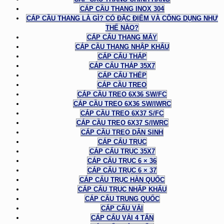
CÁP CẦU THANG INOX 304
CÁP CẦU THANG LÀ GÌ? CÓ ĐẶC ĐIỂM VÀ CÔNG DỤNG NHƯ
THẾ NÀO?
CÁP CẨU THANG MÁY
CÁP CẦU THANG NHẬP KHẨU
CÁP CẨU THÁP
CÁP CẨU THÁP 35X7
CÁP CẨU THÉP
CÁP CẦU TREO
CÁP CẦU TREO 6X36 SW/FC
CÁP CẦU TREO 6X36 SW/IWRC
CÁP CẦU TREO 6X37 S/FC
CÁP CẦU TREO 6X37 S/IWRC
CÁP CẦU TREO DÂN SINH
CÁP CẨU TRỤC
CÁP CẨU TRỤC 35X7
CÁP CẨU TRỤC 6 × 36
CÁP CẨU TRỤC 6 × 37
CÁP CẨU TRỤC HÀN QUỐC
CÁP CẨU TRỤC NHẬP KHẨU
CÁP CẨU TRUNG QUỐC
CÁP CẨU VẢI
CÁP CẨU VẢI 4 TẤN