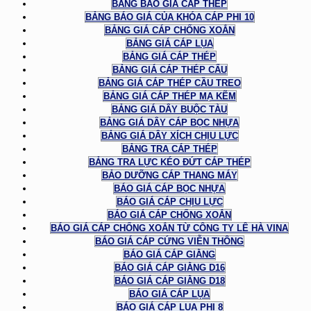
BẢNG BÁO GIÁ CÁP THÉP
BẢNG BÁO GIÁ CỦA KHÓA CÁP PHI 10
BẢNG GIÁ CÁP CHỐNG XOẮN
BẢNG GIÁ CÁP LỤA
BẢNG GIÁ CÁP THÉP
BẢNG GIÁ CÁP THÉP CẨU
BẢNG GIÁ CÁP THÉP CẦU TREO
BẢNG GIÁ CÁP THÉP MẠ KẼM
BẢNG GIÁ DÂY BUỘC TÀU
BẢNG GIÁ DÂY CÁP BỌC NHỰA
BẢNG GIÁ DÂY XÍCH CHỊU LỰC
BẢNG TRA CÁP THÉP
BẢNG TRA LỰC KÉO ĐỨT CÁP THÉP
BẢO DƯỠNG CÁP THANG MÁY
BÁO GIÁ CÁP BỌC NHỰA
BÁO GIÁ CÁP CHỊU LỰC
BÁO GIÁ CÁP CHỐNG XOẮN
BÁO GIÁ CÁP CHỐNG XOẮN TỪ CÔNG TY LÊ HÀ VINA
BÁO GIÁ CÁP CỨNG VIỄN THÔNG
BÁO GIÁ CÁP GIẰNG
BÁO GIÁ CÁP GIẰNG D16
BÁO GIÁ CÁP GIẰNG D18
BÁO GIÁ CÁP LỤA
BÁO GIÁ CÁP LỤA PHI 8