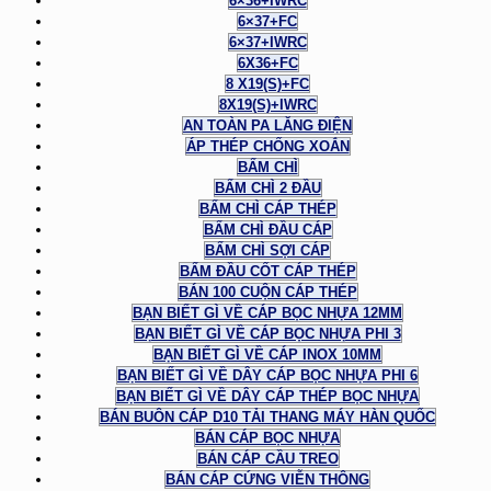
6×36+IWRC
6×37+FC
6×37+IWRC
6X36+FC
8 X19(S)+FC
8X19(S)+IWRC
AN TOÀN PA LĂNG ĐIỆN
ÁP THÉP CHỐNG XOẮN
BẤM CHÌ
BẤM CHÌ 2 ĐẦU
BẤM CHÌ CÁP THÉP
BẤM CHÌ ĐẦU CÁP
BẤM CHÌ SỢI CÁP
BẤM ĐẦU CỐT CÁP THÉP
BÁN 100 CUỘN CÁP THÉP
BẠN BIẾT GÌ VỀ CÁP BỌC NHỰA 12MM
BẠN BIẾT GÌ VỀ CÁP BỌC NHỰA PHI 3
BẠN BIẾT GÌ VỀ CÁP INOX 10MM
BẠN BIẾT GÌ VỀ DÂY CÁP BỌC NHỰA PHI 6
BẠN BIẾT GÌ VỀ DÂY CÁP THÉP BỌC NHỰA
BÁN BUÔN CÁP D10 TẢI THANG MÁY HÀN QUỐC
BÁN CÁP BỌC NHỰA
BÁN CÁP CẦU TREO
BÁN CÁP CỨNG VIỄN THÔNG