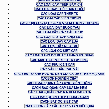
CÁC LOẠI CÁP THÉP BẤM CHÌ
CÁC LOẠI CÁP THÉP HÀN QUỐC
CÁC LOẠI CÁP THÉP TK
CÁC LOẠI CÁP VIỄN THÔNG
CÁC LOẠI CÓC KẸP CÁP MẠ KẼM THÔNG THƯỜNG
CÁC LOẠI DÂY BUỘC TÀU
CÁC LOẠI DÂY CÁP CẨU TRỤC
CÁC LOẠI DÂY CÁP CHỊU LỰC
CÁC LOẠI DÂY CÁP LỤA
CÁC LOẠI DÂY NEO TÀU
CÁC LOẠI ỐC SIẾT CÁP
CÁC LOẠI TĂNG ĐƠ KHÁCH HÀNG ƯA DÙNG
CÁC MẪU DÂY POLYESTER LASHING
CÁC PHỤ KIỆN CÁP
CÁC SẢN PHẨM CÁP VẢI
CÁC YẾU TỐ ẢNH HƯỞNG ĐẾN GIÁ CẢ DÂY THÉP MẠ KẼM
CACBON NGUYÊN CHẤT
CÁCH BẢO QUẢN CÁP CỨNG VIỄN THÔNG
CÁCH BẢO QUẢN CÁP LỤA MẠ KẼM
CÁCH BẢO QUẢN CÁP MẠ KẼM D40 6X36
CÁCH BẢO QUẢN THÉP CHỐNG XOẮN
CÁCH BẮT ỐC SIẾT CÁP
CÁCH CHỌN CÁP CẦU TRỤC 5 TẤN HIỆU QUẢ