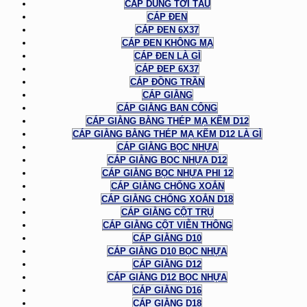
CÁP DÙNG TỜI TÀU
CÁP ĐEN
CÁP ĐEN 6X37
CÁP ĐEN KHÔNG MẠ
CÁP ĐEN LÀ GÌ
CÁP ĐEP 6X37
CÁP ĐỒNG TRẦN
CÁP GIẰNG
CÁP GIẰNG BAN CÔNG
CÁP GIẰNG BẰNG THÉP MẠ KẼM D12
CÁP GIẰNG BẰNG THÉP MẠ KẼM D12 LÀ GÌ
CÁP GIẰNG BỌC NHỰA
CÁP GIẰNG BỌC NHỰA D12
CÁP GIẰNG BỌC NHỰA PHI 12
CÁP GIẰNG CHỐNG XOẮN
CÁP GIẰNG CHỐNG XOẮN D18
CÁP GIẰNG CỘT TRỤ
CÁP GIẰNG CỘT VIỄN THÔNG
CÁP GIẰNG D10
CÁP GIẰNG D10 BỌC NHỰA
CÁP GIẰNG D12
CÁP GIẰNG D12 BỌC NHỰA
CÁP GIẰNG D16
CÁP GIẰNG D18