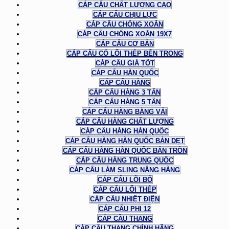
CÁP CẨU CHẤT LƯỢNG CAO
CÁP CẨU CHỊU LỰC
CÁP CẨU CHỐNG XOẮN
CÁP CẨU CHỐNG XOẮN 19X7
CÁP CẨU CƠ BẢN
CÁP CẨU CÓ LÕI THÉP BÊN TRONG
CÁP CẨU GIÁ TỐT
CÁP CẨU HÀN QUỐC
CÁP CẨU HÀNG
CÁP CẨU HÀNG 3 TẤN
CÁP CẨU HÀNG 5 TẤN
CÁP CẨU HÀNG BẰNG VẢI
CÁP CẨU HÀNG CHẤT LƯỢNG
CÁP CẨU HÀNG HÀN QUỐC
CÁP CẨU HÀNG HÀN QUỐC BẢN DẸT
CÁP CẨU HÀNG HÀN QUỐC BẢN TRÒN
CÁP CẨU HÀNG TRUNG QUỐC
CÁP CẨU LÀM SLING NÂNG HÀNG
CÁP CẨU LÕI BỐ
CÁP CẨU LÕI THÉP
CÁP CẨU NHIỆT ĐIỆN
CÁP CẨU PHI 12
CÁP CẦU THANG
CÁP CẦU THANG CHÍNH HÃNG