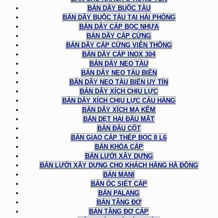
BÁN DÂY BUỘC TÀU
BÁN DÂY BUỘC TÀU TẠI HẢI PHÒNG
BÁN DÂY CÁP BỌC NHỰA
BÁN DÂY CÁP CỨNG
BÁN DÂY CÁP CỨNG VIỄN THÔNG
BÁN DÂY CÁP INOX 304
BÁN DÂY NEO TÀU
BÁN DÂY NEO TÀU BIỂN
BÁN DÂY NEO TÀU BIỂN UY TÍN
BÁN DÂY XÍCH CHỊU LỰC
BÁN DÂY XÍCH CHỊU LỰC CẨU HÀNG
BÁN DÂY XÍCH MẠ KẼM
BẢN DẸT HAI ĐẦU MẮT
BẢN ĐẦU CỘT
BÀN GIAO CÁP THÉP BỌC 8 L6
BÁN KHÓA CÁP
BÁN LƯỚI XÂY DỰNG
BÁN LƯỚI XÂY DỰNG CHO KHÁCH HÀNG HÀ ĐÔNG
BÁN MANI
BÁN ỐC SIẾT CÁP
BÁN PALANG
BÁN TĂNG ĐƠ
BÁN TĂNG ĐƠ CÁP