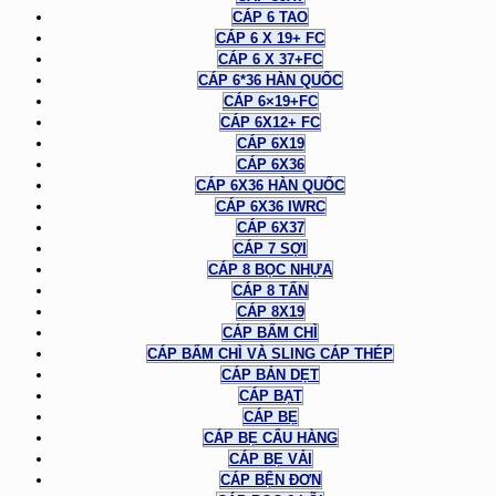
CÁP 6 TAO
CÁP 6 X 19+ FC
CÁP 6 X 37+FC
CÁP 6*36 HÀN QUỐC
CÁP 6×19+FC
CÁP 6X12+ FC
CÁP 6X19
CÁP 6X36
CÁP 6X36 HÀN QUỐC
CÁP 6X36 IWRC
CÁP 6X37
CÁP 7 SỢI
CÁP 8 BỌC NHỰA
CÁP 8 TẤN
CÁP 8X19
CÁP BẤM CHÌ
CÁP BẤM CHÌ VÀ SLING CÁP THÉP
CÁP BẢN DẸT
CÁP BẠT
CÁP BẸ
CÁP BẸ CẨU HÀNG
CÁP BẸ VẢI
CÁP BỆN ĐƠN