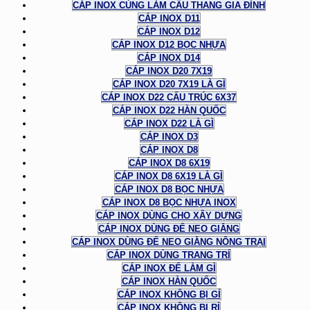
CÁP INOX CÙNG LÀM CẦU THANG GIA ĐÌNH
CÁP INOX D11
CÁP INOX D12
CÁP INOX D12 BỌC NHỰA
CÁP INOX D14
CÁP INOX D20 7X19
CÁP INOX D20 7X19 LÀ GÌ
CÁP INOX D22 CẤU TRÚC 6X37
CÁP INOX D22 HÀN QUỐC
CÁP INOX D22 LÀ GÌ
CÁP INOX D3
CÁP INOX D8
CÁP INOX D8 6X19
CÁP INOX D8 6X19 LÀ GÌ
CÁP INOX D8 BỌC NHỰA
CÁP INOX D8 BỌC NHỰA INOX
CÁP INOX DÙNG CHO XÂY DỰNG
CÁP INOX DÙNG ĐỂ NEO GIẰNG
CÁP INOX DÙNG ĐỂ NEO GIẰNG NÔNG TRẠI
CÁP INOX DÙNG TRANG TRÍ
CÁP INOX ĐỂ LÀM GÌ
CÁP INOX HÀN QUỐC
CÁP INOX KHÔNG BỊ GỈ
CÁP INOX KHÔNG BỊ RỈ