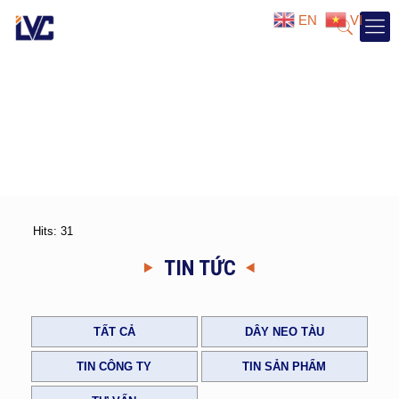
EN
VI
Hits: 31
TIN TỨC
TẤT CẢ
DÂY NEO TÀU
TIN CÔNG TY
TIN SẢN PHẨM