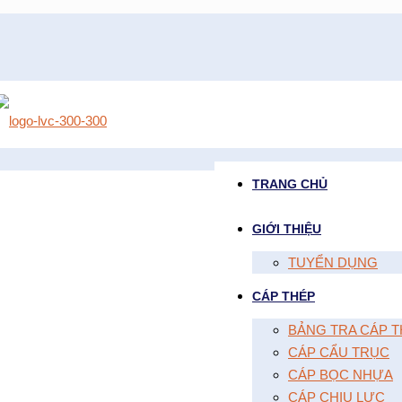
TRANG CHỦ
GIỚI THIỆU
TUYỂN DỤNG
CÁP THÉP
BẢNG TRA CÁP T
CÁP CẨU TRỤC
CÁP BỌC NHỰA
CÁP CHỊU LỰC