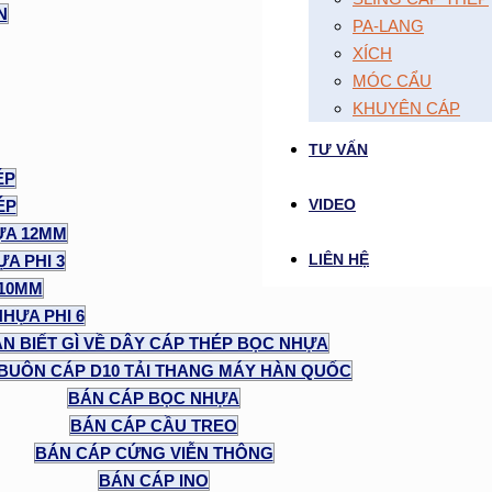
N
PA-LANG
XÍCH
MÓC CẨU
KHUYÊN CÁP
TƯ VẤN
ÉP
VIDEO
ÉP
ỰA 12MM
LIÊN HỆ
A PHI 3
 10MM
NHỰA PHI 6
N BIẾT GÌ VỀ DÂY CÁP THÉP BỌC NHỰA
BUÔN CÁP D10 TẢI THANG MÁY HÀN QUỐC
BÁN CÁP BỌC NHỰA
BÁN CÁP CẦU TREO
BÁN CÁP CỨNG VIỄN THÔNG
BÁN CÁP INO