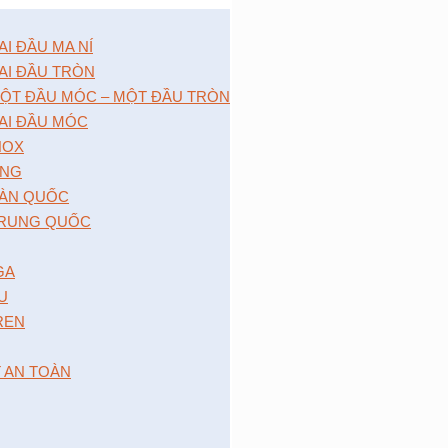
 ĐẦU MA NÍ
I ĐẦU TRÒN
̣T ĐẦU MÓC – MỘT ĐẦU TRÒN
I ĐẦU MÓC
NOX
́NG
̀N QUỐC
RUNG QUỐC
GA
 U
 REN
T AN TOÀN