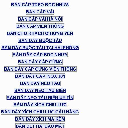
BÁN CÁP TREO BỌC NHỰA
BÁN CÁP VẢI
BÁN CÁP VẢI HÀ NỘI
BÁN CÁP VIỄN THÔNG
BÁN CHO KHÁCH Ở HƯNG YÊN
BÁN DÂY BUỘC TÀU
BÁN DÂY BUỘC TÀU TẠI HẢI PHÒNG
BÁN DÂY CÁP BỌC NHỰA
BÁN DÂY CÁP CỨNG
BÁN DÂY CÁP CỨNG VIỄN THÔNG
BÁN DÂY CÁP INOX 304
BÁN DÂY NEO TÀU
BÁN DÂY NEO TÀU BIỂN
BÁN DÂY NEO TÀU BIỂN UY TÍN
BÁN DÂY XÍCH CHỊU LỰC
BÁN DÂY XÍCH CHỊU LỰC CẨU HÀNG
BÁN DÂY XÍCH MẠ KẼM
BẢN DẸT HAI ĐẦU MẮT