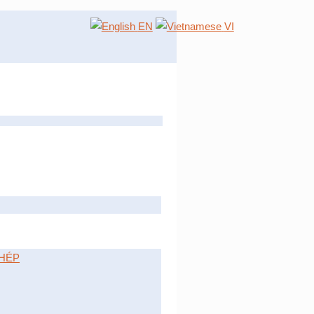
EN
VI
HÉP