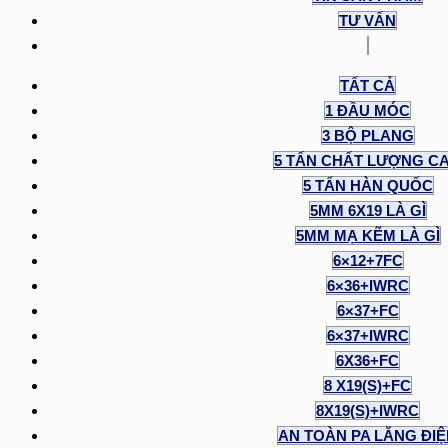
TƯ VẤN
TẤT CẢ
1 ĐẦU MÓC
3 BỘ PLANG
5 TẤN CHẤT LƯỢNG C
5 TẤN HÀN QUỐC
5MM 6X19 LÀ GÌ
5MM MẠ KẼM LÀ GÌ
6×12+7FC
6×36+IWRC
6×37+FC
6×37+IWRC
6X36+FC
8 X19(S)+FC
8X19(S)+IWRC
AN TOÀN PA LĂNG ĐI