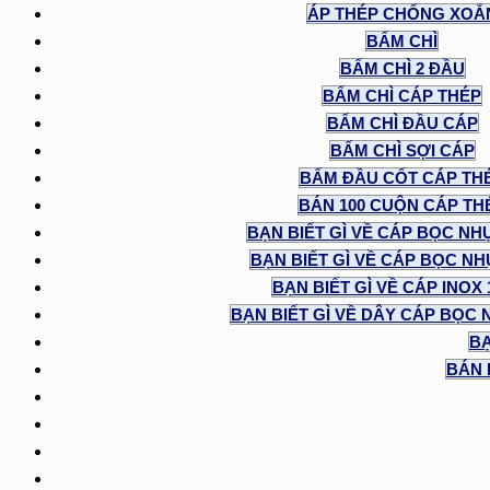
ÁP THÉP CHỐNG XOẮ
BẤM CHÌ
BẤM CHÌ 2 ĐẦU
BẤM CHÌ CÁP THÉP
BẤM CHÌ ĐẦU CÁP
BẤM CHÌ SỢI CÁP
BẤM ĐẦU CỐT CÁP TH
BÁN 100 CUỘN CÁP TH
BẠN BIẾT GÌ VỀ CÁP BỌC NH
BẠN BIẾT GÌ VỀ CÁP BỌC NHỰ
BẠN BIẾT GÌ VỀ CÁP INOX
BẠN BIẾT GÌ VỀ DÂY CÁP BỌC 
BẠ
BÁN 