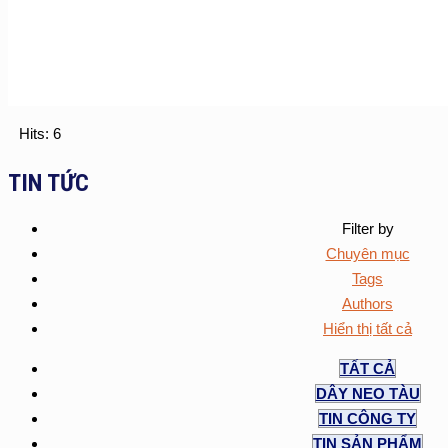
Hits: 6
TIN TỨC
Filter by
Chuyên mục
Tags
Authors
Hiển thị tất cả
TẤT CẢ
DÂY NEO TÀU
TIN CÔNG TY
TIN SẢN PHẨM