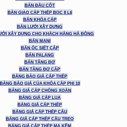
BẢN ĐẦU CỘT
BÀN GIAO CÁP THÉP BỌC 8 L6
BÁN KHÓA CÁP
BÁN LƯỚI XÂY DỰNG
ƯỚI XÂY DỰNG CHO KHÁCH HÀNG HÀ ĐÔNG
BÁN MANI
BÁN ỐC SIẾT CÁP
BÁN PALANG
BÁN TĂNG ĐƠ
BÁN TĂNG ĐƠ CÁP
BẢNG BÁO GIÁ CÁP THÉP
BẢNG BÁO GIÁ CỦA KHÓA CÁP PHI 10
BẢNG GIÁ CÁP CHỐNG XOẮN
BẢNG GIÁ CÁP LỤA
BẢNG GIÁ CÁP THÉP
BẢNG GIÁ CÁP THÉP CẨU
BẢNG GIÁ CÁP THÉP CẦU TREO
BẢNG GIÁ CÁP THÉP MẠ KẼM