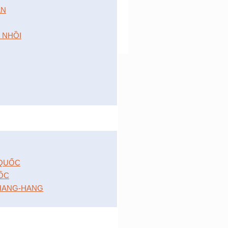
́N
 NHỒI
 QUỐC
ỐC
HANG-HANG