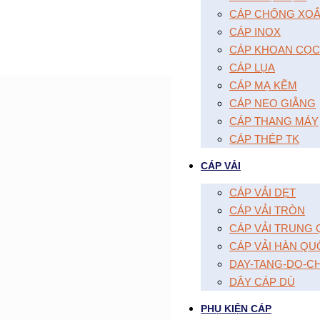
CÁP CHỐNG XOĂ
CÁP INOX
CÁP KHOAN CỌC
CÁP LỤA
CÁP MẠ KẼM
CÁP NEO GIẰNG
CÁP THANG MÁY
CÁP THÉP TK
CÁP VẢI
CÁP VẢI DẸT
CÁP VẢI TRÒN
CÁP VẢI TRUNG
CÁP VẢI HÀN QU
DAY-TANG-DO-C
DÂY CÁP DÙ
PHỤ KIỆN CÁP