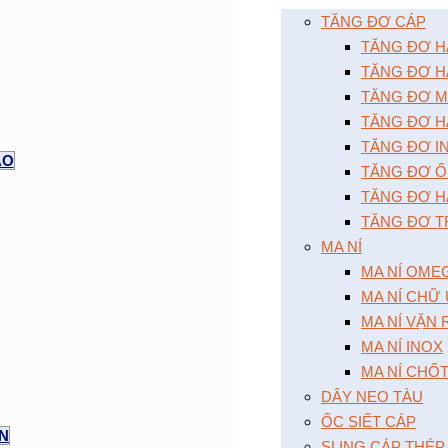
TĂNG ĐƠ CÁP
TĂNG ĐƠ HAI
TĂNG ĐƠ HA
TĂNG ĐƠ MÔ
TĂNG ĐƠ HA
TĂNG ĐƠ I
AO
TĂNG ĐƠ Ô
TĂNG ĐƠ HA
TĂNG ĐƠ T
MA NÍ
MA NÍ OME
MA NÍ CHỮ
MA NÍ VẶN
MA NÍ INOX
MA NÍ CHỐ
DÂY NEO TÀU
ỐC SIẾT CÁP
ỆN
SLING CÁP THÉP