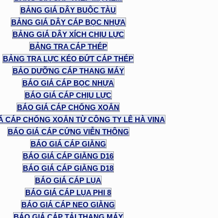
BẢNG GIÁ DÂY BUỘC TÀU
BẢNG GIÁ DÂY CÁP BỌC NHỰA
BẢNG GIÁ DÂY XÍCH CHỊU LỰC
BẢNG TRA CÁP THÉP
BẢNG TRA LỰC KÉO ĐỨT CÁP THÉP
BẢO DƯỠNG CÁP THANG MÁY
BÁO GIÁ CÁP BỌC NHỰA
BÁO GIÁ CÁP CHỊU LỰC
BÁO GIÁ CÁP CHỐNG XOẮN
Á CÁP CHỐNG XOẮN TỪ CÔNG TY LÊ HÀ VINA
BÁO GIÁ CÁP CỨNG VIỄN THÔNG
BÁO GIÁ CÁP GIẰNG
BÁO GIÁ CÁP GIẰNG D16
BÁO GIÁ CÁP GIẰNG D18
BÁO GIÁ CÁP LỤA
BÁO GIÁ CÁP LỤA PHI 8
BÁO GIÁ CÁP NEO GIẰNG
BÁO GIÁ CÁP TẢI THANG MÁY