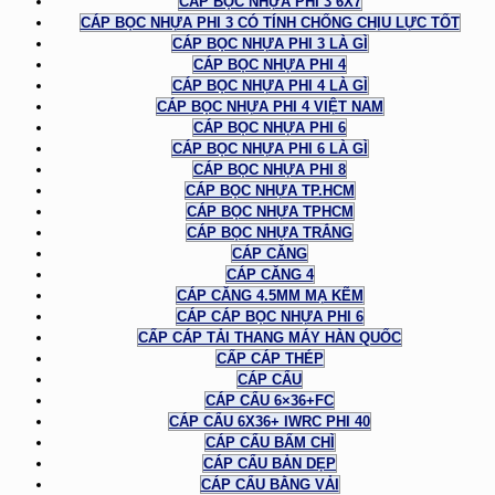
CÁP BỌC NHỰA PHI 3 6X7
CÁP BỌC NHỰA PHI 3 CÓ TÍNH CHỐNG CHỊU LỰC TỐT
CÁP BỌC NHỰA PHI 3 LÀ GÌ
CÁP BỌC NHỰA PHI 4
CÁP BỌC NHỰA PHI 4 LÀ GÌ
CÁP BỌC NHỰA PHI 4 VIỆT NAM
CÁP BỌC NHỰA PHI 6
CÁP BỌC NHỰA PHI 6 LÀ GÌ
CÁP BỌC NHỰA PHI 8
CÁP BỌC NHỰA TP.HCM
CÁP BỌC NHỰA TPHCM
CÁP BỌC NHỰA TRẮNG
CÁP CĂNG
CÁP CĂNG 4
CÁP CĂNG 4.5MM MẠ KẼM
CÁP CÁP BỌC NHỰA PHI 6
CẤP CÁP TẢI THANG MÁY HÀN QUỐC
CẤP CÁP THÉP
CÁP CẨU
CÁP CẨU 6×36+FC
CÁP CẨU 6X36+ IWRC PHI 40
CÁP CẨU BẤM CHÌ
CÁP CẨU BẢN DẸP
CÁP CẨU BẰNG VẢI