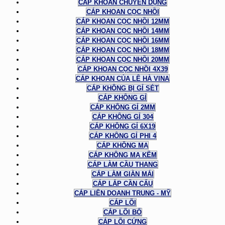
CÁP KHOAN CHUYÊN DỤNG
CÁP KHOAN CỌC NHỒI
CÁP KHOAN CỌC NHỒI 12MM
CÁP KHOAN CỌC NHỒI 14MM
CÁP KHOAN CỌC NHỒI 16MM
CÁP KHOAN CỌC NHỒI 18MM
CÁP KHOAN CỌC NHỒI 20MM
CÁP KHOAN CỌC NHỒI 4X39
CÁP KHOAN CỦA LÊ HÀ VINA
CÁP KHÔNG BỊ GỈ SÉT
CÁP KHÔNG GỈ
CÁP KHÔNG GỈ 2MM
CÁP KHÔNG GỈ 304
CÁP KHÔNG GỈ 6X19
CÁP KHÔNG GỈ PHI 4
CÁP KHÔNG MẠ
CÁP KHÔNG MẠ KẼM
CÁP LÀM CẦU THANG
CÁP LÀM GIÀN MÁI
CÁP LẮP CẦN CẨU
CÁP LIÊN DOANH TRUNG - MỸ
CÁP LÕI
CÁP LÕI BỐ
CÁP LÕI CỨNG