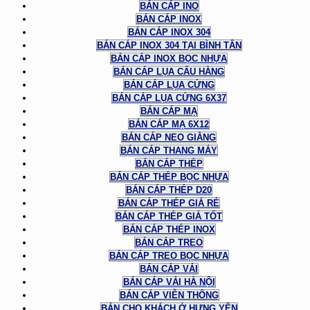
BÁN CÁP INO
BÁN CÁP INOX
BÁN CÁP INOX 304
BÁN CÁP INOX 304 TẠI BÌNH TÂN
BÁN CÁP INOX BỌC NHỰA
BÁN CÁP LỤA CẨU HÀNG
BÁN CÁP LỤA CỨNG
BÁN CÁP LỤA CỨNG 6X37
BÁN CÁP MẠ
BÁN CÁP MẠ 6X12
BÁN CÁP NEO GIẰNG
BÁN CÁP THANG MÁY
BÁN CÁP THÉP
BÁN CÁP THÉP BỌC NHỰA
BÁN CÁP THÉP D20
BÁN CÁP THÉP GIÁ RẺ
BÁN CÁP THÉP GIÁ TỐT
BÁN CÁP THÉP INOX
BÁN CÁP TREO
BÁN CÁP TREO BỌC NHỰA
BÁN CÁP VẢI
BÁN CÁP VẢI HÀ NỘI
BÁN CÁP VIỄN THÔNG
BÁN CHO KHÁCH Ở HƯNG YÊN