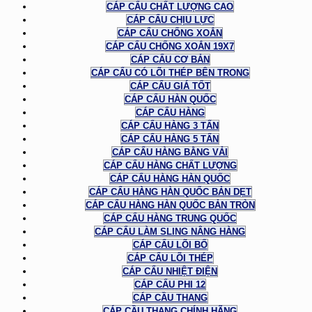
CÁP CẨU CHẤT LƯỢNG CAO
CÁP CẨU CHỊU LỰC
CÁP CẨU CHỐNG XOẮN
CÁP CẨU CHỐNG XOẮN 19X7
CÁP CẨU CƠ BẢN
CÁP CẨU CÓ LÕI THÉP BÊN TRONG
CÁP CẨU GIÁ TỐT
CÁP CẨU HÀN QUỐC
CÁP CẨU HÀNG
CÁP CẨU HÀNG 3 TẤN
CÁP CẨU HÀNG 5 TẤN
CÁP CẨU HÀNG BẰNG VẢI
CÁP CẨU HÀNG CHẤT LƯỢNG
CÁP CẨU HÀNG HÀN QUỐC
CÁP CẨU HÀNG HÀN QUỐC BẢN DẸT
CÁP CẨU HÀNG HÀN QUỐC BẢN TRÒN
CÁP CẨU HÀNG TRUNG QUỐC
CÁP CẨU LÀM SLING NÂNG HÀNG
CÁP CẨU LÕI BỐ
CÁP CẨU LÕI THÉP
CÁP CẨU NHIỆT ĐIỆN
CÁP CẨU PHI 12
CÁP CẦU THANG
CÁP CẦU THANG CHÍNH HÃNG