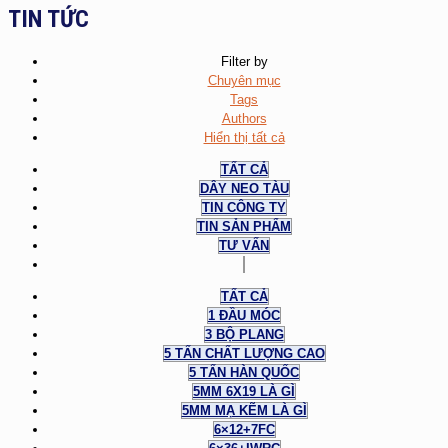
TIN TỨC
Filter by
Chuyên mục
Tags
Authors
Hiển thị tất cả
TẤT CẢ
DÂY NEO TÀU
TIN CÔNG TY
TIN SẢN PHẨM
TƯ VẤN
TẤT CẢ
1 ĐẦU MÓC
3 BỘ PLANG
5 TẤN CHẤT LƯỢNG CAO
5 TẤN HÀN QUỐC
5MM 6X19 LÀ GÌ
5MM MẠ KẼM LÀ GÌ
6×12+7FC