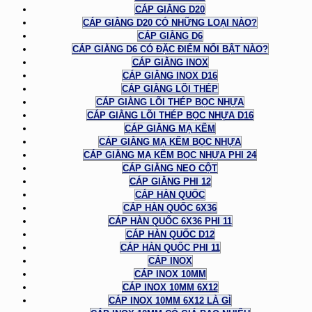
CÁP GIẰNG D20
CÁP GIẰNG D20 CÓ NHỮNG LOẠI NÀO?
CÁP GIẰNG D6
CÁP GIẰNG D6 CÓ ĐẶC ĐIỂM NỔI BẬT NÀO?
CÁP GIẰNG INOX
CÁP GIẰNG INOX D16
CÁP GIẰNG LÕI THÉP
CÁP GIẰNG LÕI THÉP BỌC NHỰA
CÁP GIẰNG LÕI THÉP BỌC NHỰA D16
CÁP GIẰNG MẠ KẼM
CÁP GIẰNG MẠ KẼM BỌC NHỰA
CÁP GIẰNG MẠ KẼM BỌC NHỰA PHI 24
CÁP GIẰNG NEO CỘT
CÁP GIẰNG PHI 12
CÁP HÀN QUỐC
CÁP HÀN QUỐC 6X36
CÁP HÀN QUỐC 6X36 PHI 11
CÁP HÀN QUỐC D12
CÁP HÀN QUỐC PHI 11
CÁP INOX
CÁP INOX 10MM
CÁP INOX 10MM 6X12
CÁP INOX 10MM 6X12 LÀ GÌ