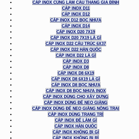
CÁP INOX CÙNG LÀM CẦU THANG GIA ĐÌNH
CÁP INOX D11
CÁP INOX D12
CÁP INOX D12 BỌC NHỰA
CÁP INOX D14
CÁP INOX D20 7X19
CÁP INOX D20 7X19 LÀ GÌ
CÁP INOX D22 CẤU TRÚC 6X37
CÁP INOX D22 HÀN QUỐC
CÁP INOX D22 LÀ GÌ
CÁP INOX D3
CÁP INOX D8
CÁP INOX D8 6X19
CÁP INOX D8 6X19 LÀ GÌ
CÁP INOX D8 BỌC NHỰA
CÁP INOX D8 BỌC NHỰA INOX
CÁP INOX DÙNG CHO XÂY DỰNG
CÁP INOX DÙNG ĐỂ NEO GIẰNG
CÁP INOX DÙNG ĐỂ NEO GIẰNG NÔNG TRẠI
CÁP INOX DÙNG TRANG TRÍ
CÁP INOX ĐỂ LÀM GÌ
CÁP INOX HÀN QUỐC
CÁP INOX KHÔNG BỊ GỈ
CÁP INOX KHÔNG BỊ RỈ