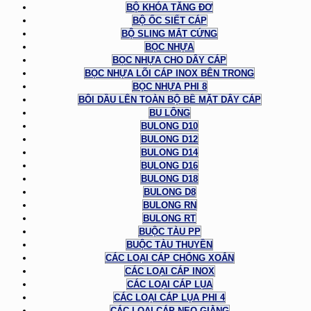
BỘ KHÓA TĂNG ĐƠ
BỘ ỐC SIẾT CÁP
BỘ SLING MẮT CỨNG
BỌC NHỰA
BỌC NHỰA CHO DÂY CÁP
BỌC NHỰA LÕI CÁP INOX BÊN TRONG
BỌC NHỰA PHI 8
BÔI DẦU LÊN TOÀN BỘ BỀ MẶT DÂY CÁP
BU LÔNG
BULONG D10
BULONG D12
BULONG D14
BULONG D16
BULONG D18
BULONG D8
BULONG RN
BULONG RT
BUỘC TÀU PP
BUỘC TÀU THUYỀN
CÁC LOẠI CÁP CHỐNG XOẮN
CÁC LOẠI CÁP INOX
CÁC LOẠI CÁP LỤA
CÁC LOẠI CÁP LỤA PHI 4
CÁC LOẠI CÁP NEO GIẰNG