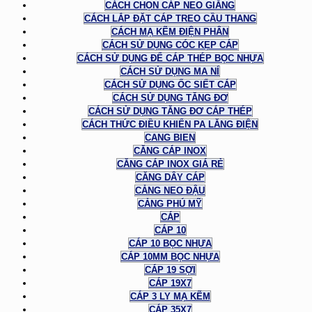
CÁCH CHỌN CÁP NEO GIẰNG
CÁCH LẮP ĐẶT CÁP TREO CẦU THANG
CÁCH MẠ KẼM ĐIỆN PHÂN
CÁCH SỬ DỤNG CÓC KẸP CÁP
CÁCH SỬ DỤNG ĐỂ CÁP THÉP BỌC NHỰA
CÁCH SỬ DỤNG MA NÍ
CÁCH SỬ DỤNG ỐC SIẾT CÁP
CÁCH SỬ DỤNG TĂNG ĐƠ
CÁCH SỬ DỤNG TĂNG ĐƠ CÁP THÉP
CÁCH THỨC ĐIỀU KHIỂN PA LĂNG ĐIỆN
CANG BIEN
CĂNG CÁP INOX
CĂNG CÁP INOX GIÁ RẺ
CĂNG DÂY CÁP
CẢNG NEO ĐẬU
CẢNG PHÚ MỸ
CÁP
CÁP 10
CÁP 10 BỌC NHỰA
CÁP 10MM BỌC NHỰA
CÁP 19 SỢI
CÁP 19X7
CÁP 3 LY MẠ KẼM
CÁP 35X7