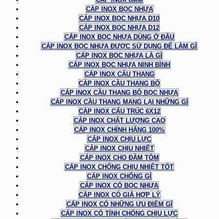
CÁP INOX BỌC NHỰA
CÁP INOX BỌC NHỰA D10
CÁP INOX BỌC NHỰA D12
CÁP INOX BỌC NHỰA DÙNG Ở ĐÂU
CÁP INOX BỌC NHỰA ĐƯỢC SỬ DỤNG ĐỂ LÀM GÌ
CÁP INOX BỌC NHỰA LÀ GÌ
CÁP INOX BỌC NHỰA NINH BÌNH
CÁP INOX CẦU THANG
CÁP INOX CẦU THANG BỘ
CÁP INOX CẦU THANG BỘ BỌC NHỰA
CÁP INOX CẦU THANG MANG LẠI NHỮNG GÌ
CÁP INOX CẤU TRÚC 6X12
CÁP INOX CHẤT LƯỢNG CAO
CÁP INOX CHÍNH HÃNG 100%
CÁP INOX CHỊU LỰC
CÁP INOX CHỊU NHIỆT
CÁP INOX CHO ĐẦM TÔM
CÁP INOX CHỐNG CHỊU NHIỆT TỐT
CÁP INOX CHỐNG GỈ
CÁP INOX CÓ BỌC NHỰA
CÁP INOX CÓ GIÁ HỢP LÝ
CÁP INOX CÓ NHỮNG ƯU ĐIỂM GÌ
CÁP INOX CÓ TÍNH CHỐNG CHỊU LỰC