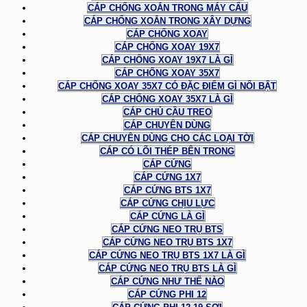
CÁP CHỐNG XOẮN TRONG MÁY CẨU
CÁP CHỐNG XOẮN TRONG XÂY DỰNG
CÁP CHỐNG XOAY
CÁP CHỐNG XOAY 19X7
CÁP CHỐNG XOAY 19X7 LÀ GÌ
CÁP CHỐNG XOAY 35X7
CÁP CHỐNG XOAY 35X7 CÓ ĐẶC ĐIỂM GÌ NỔI BẬT
CÁP CHỐNG XOAY 35X7 LÀ GÌ
CÁP CHỦ CẦU TREO
CÁP CHUYÊN DÙNG
CÁP CHUYÊN DÙNG CHO CÁC LOẠI TỜI
CÁP CÓ LÕI THÉP BÊN TRONG
CÁP CỨNG
CÁP CỨNG 1X7
CÁP CỨNG BTS 1X7
CÁP CỨNG CHỊU LỰC
CÁP CỨNG LÀ GÌ
CÁP CỨNG NEO TRỤ BTS
CÁP CỨNG NEO TRỤ BTS 1X7
CÁP CỨNG NEO TRỤ BTS 1X7 LÀ GÌ
CÁP CỨNG NEO TRỤ BTS LÀ GÌ
CÁP CỨNG NHƯ THẾ NÀO
CÁP CỨNG PHI 12