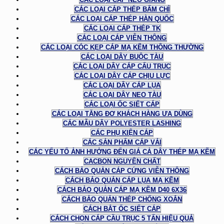
CÁC LOẠI CÁP THÉP BẤM CHÌ
CÁC LOẠI CÁP THÉP HÀN QUỐC
CÁC LOẠI CÁP THÉP TK
CÁC LOẠI CÁP VIỄN THÔNG
CÁC LOẠI CÓC KẸP CÁP MẠ KẼM THÔNG THƯỜNG
CÁC LOẠI DÂY BUỘC TÀU
CÁC LOẠI DÂY CÁP CẨU TRỤC
CÁC LOẠI DÂY CÁP CHỊU LỰC
CÁC LOẠI DÂY CÁP LỤA
CÁC LOẠI DÂY NEO TÀU
CÁC LOẠI ỐC SIẾT CÁP
CÁC LOẠI TĂNG ĐƠ KHÁCH HÀNG ƯA DÙNG
CÁC MẪU DÂY POLYESTER LASHING
CÁC PHỤ KIỆN CÁP
CÁC SẢN PHẨM CÁP VẢI
CÁC YẾU TỐ ẢNH HƯỞNG ĐẾN GIÁ CẢ DÂY THÉP MẠ KẼM
CACBON NGUYÊN CHẤT
CÁCH BẢO QUẢN CÁP CỨNG VIỄN THÔNG
CÁCH BẢO QUẢN CÁP LỤA MẠ KẼM
CÁCH BẢO QUẢN CÁP MẠ KẼM D40 6X36
CÁCH BẢO QUẢN THÉP CHỐNG XOẮN
CÁCH BẮT ỐC SIẾT CÁP
CÁCH CHỌN CÁP CẦU TRỤC 5 TẤN HIỆU QUẢ