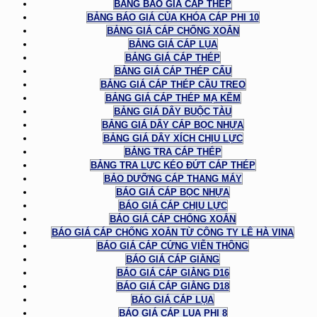
BẢNG BÁO GIÁ CÁP THÉP
BẢNG BÁO GIÁ CỦA KHÓA CÁP PHI 10
BẢNG GIÁ CÁP CHỐNG XOẮN
BẢNG GIÁ CÁP LỤA
BẢNG GIÁ CÁP THÉP
BẢNG GIÁ CÁP THÉP CẨU
BẢNG GIÁ CÁP THÉP CẦU TREO
BẢNG GIÁ CÁP THÉP MẠ KẼM
BẢNG GIÁ DÂY BUỘC TÀU
BẢNG GIÁ DÂY CÁP BỌC NHỰA
BẢNG GIÁ DÂY XÍCH CHỊU LỰC
BẢNG TRA CÁP THÉP
BẢNG TRA LỰC KÉO ĐỨT CÁP THÉP
BẢO DƯỠNG CÁP THANG MÁY
BÁO GIÁ CÁP BỌC NHỰA
BÁO GIÁ CÁP CHỊU LỰC
BÁO GIÁ CÁP CHỐNG XOẮN
BÁO GIÁ CÁP CHỐNG XOẮN TỪ CÔNG TY LÊ HÀ VINA
BÁO GIÁ CÁP CỨNG VIỄN THÔNG
BÁO GIÁ CÁP GIẰNG
BÁO GIÁ CÁP GIẰNG D16
BÁO GIÁ CÁP GIẰNG D18
BÁO GIÁ CÁP LỤA
BÁO GIÁ CÁP LỤA PHI 8