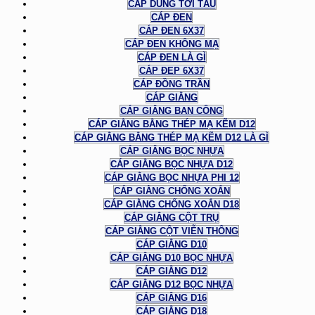
CÁP DÙNG TỜI TÀU
CÁP ĐEN
CÁP ĐEN 6X37
CÁP ĐEN KHÔNG MẠ
CÁP ĐEN LÀ GÌ
CÁP ĐEP 6X37
CÁP ĐỒNG TRẦN
CÁP GIẰNG
CÁP GIẰNG BAN CÔNG
CÁP GIẰNG BẰNG THÉP MẠ KẼM D12
CÁP GIẰNG BẰNG THÉP MẠ KẼM D12 LÀ GÌ
CÁP GIẰNG BỌC NHỰA
CÁP GIẰNG BỌC NHỰA D12
CÁP GIẰNG BỌC NHỰA PHI 12
CÁP GIẰNG CHỐNG XOẮN
CÁP GIẰNG CHỐNG XOẮN D18
CÁP GIẰNG CỘT TRỤ
CÁP GIẰNG CỘT VIỄN THÔNG
CÁP GIẰNG D10
CÁP GIẰNG D10 BỌC NHỰA
CÁP GIẰNG D12
CÁP GIẰNG D12 BỌC NHỰA
CÁP GIẰNG D16
CÁP GIẰNG D18