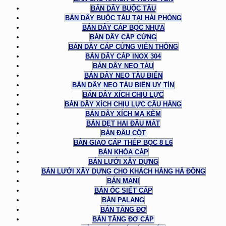
BÁN DÂY BUỘC TÀU
BÁN DÂY BUỘC TÀU TẠI HẢI PHÒNG
BÁN DÂY CÁP BỌC NHỰA
BÁN DÂY CÁP CỨNG
BÁN DÂY CÁP CỨNG VIỄN THÔNG
BÁN DÂY CÁP INOX 304
BÁN DÂY NEO TÀU
BÁN DÂY NEO TÀU BIỂN
BÁN DÂY NEO TÀU BIỂN UY TÍN
BÁN DÂY XÍCH CHỊU LỰC
BÁN DÂY XÍCH CHỊU LỰC CẨU HÀNG
BÁN DÂY XÍCH MẠ KẼM
BẢN DẸT HAI ĐẦU MẮT
BẢN ĐẦU CỘT
BÀN GIAO CÁP THÉP BỌC 8 L6
BÁN KHÓA CÁP
BÁN LƯỚI XÂY DỰNG
BÁN LƯỚI XÂY DỰNG CHO KHÁCH HÀNG HÀ ĐÔNG
BÁN MANI
BÁN ỐC SIẾT CÁP
BÁN PALANG
BÁN TĂNG ĐƠ
BÁN TĂNG ĐƠ CÁP