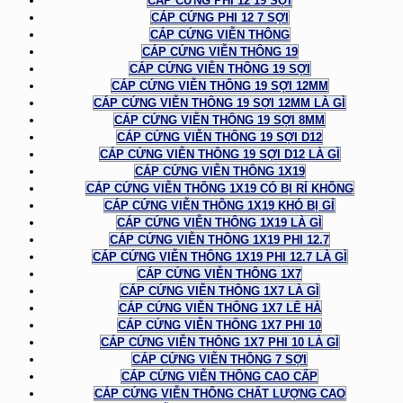
CÁP CỨNG PHI 12 19 SỢI
CÁP CỨNG PHI 12 7 SỢI
CÁP CỨNG VIỄN THÔNG
CÁP CỨNG VIỄN THÔNG 19
CÁP CỨNG VIỄN THÔNG 19 SỢI
CÁP CỨNG VIỄN THÔNG 19 SỢI 12MM
CÁP CỨNG VIỄN THÔNG 19 SỢI 12MM LÀ GÌ
CÁP CỨNG VIỄN THÔNG 19 SỢI 8MM
CÁP CỨNG VIỄN THÔNG 19 SỢI D12
CÁP CỨNG VIỄN THÔNG 19 SỢI D12 LÀ GÌ
CÁP CỨNG VIỄN THÔNG 1X19
CÁP CỨNG VIỄN THÔNG 1X19 CÓ BỊ RỈ KHÔNG
CÁP CỨNG VIỄN THÔNG 1X19 KHÓ BỊ GỈ
CÁP CỨNG VIỄN THÔNG 1X19 LÀ GÌ
CÁP CỨNG VIỄN THÔNG 1X19 PHI 12.7
CÁP CỨNG VIỄN THÔNG 1X19 PHI 12.7 LÀ GÌ
CÁP CỨNG VIỄN THÔNG 1X7
CÁP CỨNG VIỄN THÔNG 1X7 LÀ GÌ
CÁP CỨNG VIỄN THÔNG 1X7 LÊ HÀ
CÁP CỨNG VIỄN THÔNG 1X7 PHI 10
CÁP CỨNG VIỄN THÔNG 1X7 PHI 10 LÀ GÌ
CÁP CỨNG VIỄN THÔNG 7 SỢI
CÁP CỨNG VIỄN THÔNG CAO CẤP
CÁP CỨNG VIỄN THÔNG CHẤT LƯỢNG CAO