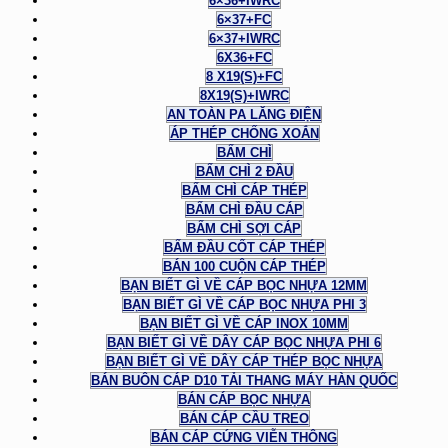
6×36+IWRC
6×37+FC
6×37+IWRC
6X36+FC
8 X19(S)+FC
8X19(S)+IWRC
AN TOÀN PA LĂNG ĐIỆN
ÁP THÉP CHỐNG XOẮN
BẤM CHÌ
BẤM CHÌ 2 ĐẦU
BẤM CHÌ CÁP THÉP
BẤM CHÌ ĐẦU CÁP
BẤM CHÌ SỢI CÁP
BẤM ĐẦU CỐT CÁP THÉP
BÁN 100 CUỘN CÁP THÉP
BẠN BIẾT GÌ VỀ CÁP BỌC NHỰA 12MM
BẠN BIẾT GÌ VỀ CÁP BỌC NHỰA PHI 3
BẠN BIẾT GÌ VỀ CÁP INOX 10MM
BẠN BIẾT GÌ VỀ DÂY CÁP BỌC NHỰA PHI 6
BẠN BIẾT GÌ VỀ DÂY CÁP THÉP BỌC NHỰA
BÁN BUÔN CÁP D10 TẢI THANG MÁY HÀN QUỐC
BÁN CÁP BỌC NHỰA
BÁN CÁP CẦU TREO
BÁN CÁP CỨNG VIỄN THÔNG