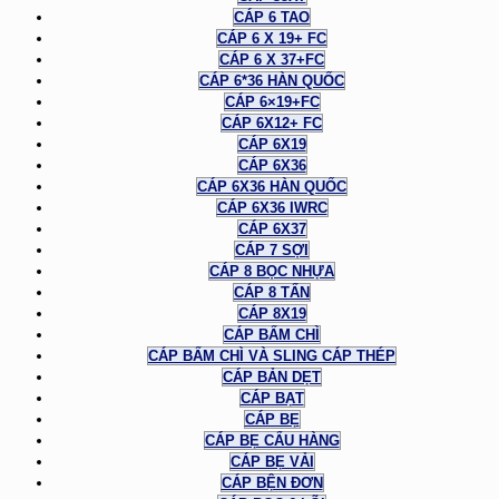
CÁP 6 TAO
CÁP 6 X 19+ FC
CÁP 6 X 37+FC
CÁP 6*36 HÀN QUỐC
CÁP 6×19+FC
CÁP 6X12+ FC
CÁP 6X19
CÁP 6X36
CÁP 6X36 HÀN QUỐC
CÁP 6X36 IWRC
CÁP 6X37
CÁP 7 SỢI
CÁP 8 BỌC NHỰA
CÁP 8 TẤN
CÁP 8X19
CÁP BẤM CHÌ
CÁP BẤM CHÌ VÀ SLING CÁP THÉP
CÁP BẢN DẸT
CÁP BẠT
CÁP BẸ
CÁP BẸ CẨU HÀNG
CÁP BẸ VẢI
CÁP BỆN ĐƠN