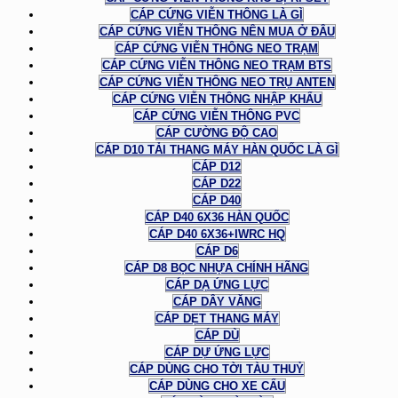
CÁP CỨNG VIỄN THÔNG LÀ GÌ
CÁP CỨNG VIỄN THÔNG NÊN MUA Ở ĐÂU
CÁP CỨNG VIỄN THÔNG NEO TRẠM
CÁP CỨNG VIỄN THÔNG NEO TRẠM BTS
CÁP CỨNG VIỄN THÔNG NEO TRỤ ANTEN
CÁP CỨNG VIỄN THÔNG NHẬP KHẨU
CÁP CỨNG VIỄN THÔNG PVC
CÁP CƯỜNG ĐỘ CAO
CÁP D10 TẢI THANG MÁY HÀN QUỐC LÀ GÌ
CÁP D12
CÁP D22
CÁP D40
CÁP D40 6X36 HÀN QUỐC
CÁP D40 6X36+IWRC HQ
CÁP D6
CÁP D8 BỌC NHỰA CHÍNH HÃNG
CÁP DẠ ỨNG LỰC
CÁP DÂY VĂNG
CÁP DẸT THANG MÁY
CÁP DÙ
CÁP DỰ ỨNG LỰC
CÁP DÙNG CHO TỜI TÀU THUỶ
CÁP DÙNG CHO XE CẨU