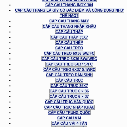
CÁP CẦU THANG INOX 304
CÁP CẦU THANG LÀ GÌ? CÓ ĐẶC ĐIỂM VÀ CÔNG DỤNG NHƯ
THẾ NÀO?
CÁP CẨU THANG MÁY
CÁP CẦU THANG NHẬP KHẨU
CÁP CẨU THÁP
CÁP CẨU THÁP 35X7
CÁP CẨU THÉP
CÁP CẦU TREO
CÁP CẦU TREO 6X36 SW/FC
CÁP CẦU TREO 6X36 SW/IWRC
CÁP CẦU TREO 6X37 S/FC
CÁP CẦU TREO 6X37 S/IWRC
CÁP CẦU TREO DÂN SINH
CÁP CẨU TRỤC
CÁP CẨU TRỤC 35X7
CÁP CẨU TRỤC 6 × 36
CÁP CẨU TRỤC 6 × 37
CÁP CẨU TRỤC HÀN QUỐC
CÁP CẨU TRỤC NHẬP KHẨU
CÁP CẨU TRUNG QUỐC
CÁP CẨU VẢI
CÁP CẨU VẢI 4 TẤN