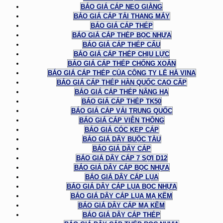
BÁO GIÁ CÁP NEO GIẰNG
BÁO GIÁ CÁP TẢI THANG MÁY
BÁO GIÁ CÁP THÉP
BÁO GIÁ CÁP THÉP BỌC NHỰA
BÁO GIÁ CÁP THÉP CẨU
BÁO GIÁ CÁP THÉP CHỊU LỰC
BÁO GIÁ CÁP THÉP CHỐNG XOẮN
BÁO GIÁ CÁP THÉP CỦA CÔNG TY LÊ HÀ VINA
BÁO GIÁ CÁP THÉP HÀN QUỐC CAO CẤP
BÁO GIÁ CÁP THÉP NÂNG HẠ
BÁO GIÁ CÁP THÉP TK50
BÁO GIÁ CÁP VẢI TRUNG QUỐC
BÁO GIÁ CÁP VIỄN THÔNG
BÁO GIÁ CÓC KẸP CÁP
BÁO GIÁ DÂY BUỘC TÀU
BÁO GIÁ DÂY CÁP
BÁO GIÁ DÂY CÁP 7 SỢI D12
BÁO GIÁ DÂY CÁP BỌC NHỰA
BÁO GIÁ DÂY CÁP LỤA
BÁO GIÁ DÂY CÁP LỤA BỌC NHỰA
BÁO GIÁ DÂY CÁP LỤA MẠ KẼM
BÁO GIÁ DÂY CÁP MẠ KẼM
BÁO GIÁ DÂY CÁP THÉP