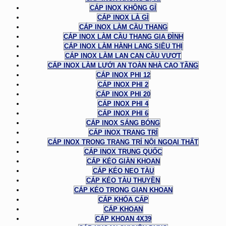
CÁP INOX KHÔNG GỈ
CÁP INOX LÀ GÌ
CÁP INOX LÀM CẦU THANG
CÁP INOX LÀM CẦU THANG GIA ĐÌNH
CÁP INOX LÀM HÀNH LANG SIÊU THỊ
CÁP INOX LÀM LAN CAN CẦU VƯỢT
CÁP INOX LÀM LƯỚI AN TOÀN NHÀ CAO TẦNG
CÁP INOX PHI 12
CÁP INOX PHI 2
CÁP INOX PHI 20
CÁP INOX PHI 4
CÁP INOX PHI 6
CÁP INOX SÁNG BÓNG
CÁP INOX TRANG TRÍ
CÁP INOX TRONG TRANG TRÍ NỘI NGOẠI THẤT
CÁP INOX TRUNG QUỐC
CÁP KÉO GIÀN KHOAN
CÁP KÉO NEO TÀU
CÁP KÉO TÀU THUYỀN
CÁP KÉO TRONG GIAN KHOAN
CÁP KHÓA CÁP
CÁP KHOAN
CÁP KHOAN 4X39