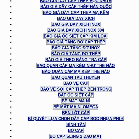
BÁO GIÁ DÂY CÁP THÉP BỌC NHỰA
BÁO GIÁ DÂY CÁP THÉP HÀN QUỐC
BÁO GIÁ DÂY CÁP THÉP MẠ KẼM
BÁO GIÁ DÂY XÍCH
BÁO GIÁ DÂY XÍCH INOX
BÁO GIÁ DÂY XÍCH INOX 304
BÁO GIÁ ỐC SIẾT CÁP KIM LOẠI
BÁO GIÁ TĂNG ĐƠ CÁP THÉP
BÁO GIÁ TĂNG ĐƠ INOX
BÁO GIÁ TĂNG ĐƠ THÉP
BÁO GIÁ THEO BẢNG TRA CÁP
BẢO QUẢN CÁP MẠ KẼM NHƯ THẾ NÀO
BẢO QUẢN CÁP MẠ KẼM THẾ NÀO
BẢO QUẢN TÀU THUYỀN
BẢO VỆ CÁP
BẢO VỆ SỢI CÁP THÉP BÊN TRONG
BẮT ỐC SIẾT CÁP
BỀ MẶT MA NÍ
BỀ MẶT MA NÍ OMEGA
BẸN LÓT CÁP
BÍ QUYẾT LỰA CHỌN DÂY CÁP BỌC NHỰA PHI 6
BÌNH TÂN
BÓ CÁP
BỘ CÁP SLING 2 ĐẦU MẮT