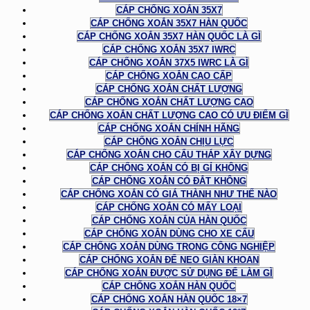
CÁP CHỐNG XOẮN 35X7
CÁP CHỐNG XOẮN 35X7 HÀN QUỐC
CÁP CHỐNG XOẮN 35X7 HÀN QUỐC LÀ GÌ
CÁP CHỐNG XOẮN 35X7 IWRC
CÁP CHỐNG XOẮN 37X5 IWRC LÀ GÌ
CÁP CHỐNG XOẮN CAO CẤP
CÁP CHỐNG XOẮN CHẤT LƯỢNG
CÁP CHỐNG XOẮN CHẤT LƯỢNG CAO
CÁP CHỐNG XOẮN CHẤT LƯỢNG CAO CÓ ƯU ĐIỂM GÌ
CÁP CHỐNG XOẮN CHÍNH HÃNG
CÁP CHỐNG XOẮN CHỊU LỰC
CÁP CHỐNG XOẮN CHO CẨU THÁP XÂY DỰNG
CÁP CHỐNG XOẮN CÓ BỊ GỈ KHÔNG
CÁP CHỐNG XOẮN CÓ ĐẮT KHÔNG
CÁP CHỐNG XOẮN CÓ GIÁ THÀNH NHƯ THẾ NÀO
CÁP CHỐNG XOẮN CÓ MẤY LOẠI
CÁP CHỐNG XOẮN CỦA HÀN QUỐC
CÁP CHỐNG XOẮN DÙNG CHO XE CẨU
CÁP CHỐNG XOẮN DÙNG TRONG CÔNG NGHIỆP
CÁP CHỐNG XOẮN ĐỂ NEO GIÀN KHOAN
CÁP CHỐNG XOẮN ĐƯỢC SỬ DỤNG ĐỂ LÀM GÌ
CÁP CHỐNG XOẮN HÀN QUỐC
CÁP CHỐNG XOẮN HÀN QUỐC 18×7