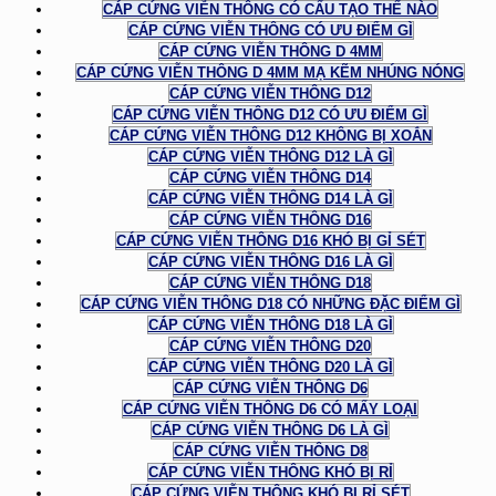
CÁP CỨNG VIỄN THÔNG CÓ CẤU TẠO THẾ NÀO
CÁP CỨNG VIỄN THÔNG CÓ ƯU ĐIỂM GÌ
CÁP CỨNG VIỄN THÔNG D 4MM
CÁP CỨNG VIỄN THÔNG D 4MM MẠ KẼM NHÚNG NÓNG
CÁP CỨNG VIỄN THÔNG D12
CÁP CỨNG VIỄN THÔNG D12 CÓ ƯU ĐIỂM GÌ
CÁP CỨNG VIỄN THÔNG D12 KHÔNG BỊ XOẮN
CÁP CỨNG VIỄN THÔNG D12 LÀ GÌ
CÁP CỨNG VIỄN THÔNG D14
CÁP CỨNG VIỄN THÔNG D14 LÀ GÌ
CÁP CỨNG VIỄN THÔNG D16
CÁP CỨNG VIỄN THÔNG D16 KHÓ BỊ GỈ SÉT
CÁP CỨNG VIỄN THÔNG D16 LÀ GÌ
CÁP CỨNG VIỄN THÔNG D18
CÁP CỨNG VIỄN THÔNG D18 CÓ NHỮNG ĐẶC ĐIỂM GÌ
CÁP CỨNG VIỄN THÔNG D18 LÀ GÌ
CÁP CỨNG VIỄN THÔNG D20
CÁP CỨNG VIỄN THÔNG D20 LÀ GÌ
CÁP CỨNG VIỄN THÔNG D6
CÁP CỨNG VIỄN THÔNG D6 CÓ MẤY LOẠI
CÁP CỨNG VIỄN THÔNG D6 LÀ GÌ
CÁP CỨNG VIỄN THÔNG D8
CÁP CỨNG VIỄN THÔNG KHÓ BỊ RỈ
CÁP CỨNG VIỄN THÔNG KHÓ BỊ RỈ SÉT