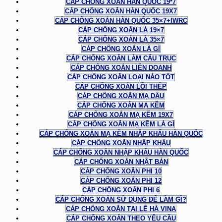
CÁP CHỐNG XOẮN HÀN QUỐC 19*7
CÁP CHỐNG XOẮN HÀN QUỐC 19X7
CÁP CHỐNG XOẮN HÀN QUỐC 35×7+IWRC
CÁP CHỐNG XOẮN LÀ 19×7
CÁP CHỐNG XOẮN LÀ 35×7
CÁP CHỐNG XOẮN LÀ GÌ
CÁP CHỐNG XOẮN LÀM CẨU TRỤC
CÁP CHỐNG XOẮN LIÊN DOANH
CÁP CHỐNG XOẮN LOẠI NÀO TỐT
CÁP CHỐNG XOẮN LÕI THÉP
CÁP CHỐNG XOẮN MẠ DẦU
CÁP CHỐNG XOẮN MẠ KẼM
CÁP CHỐNG XOẮN MẠ KẼM 19X7
CÁP CHỐNG XOẮN MẠ KẼM LÀ GÌ
CÁP CHỐNG XOẮN MẠ KẼM NHẬP KHẨU HÀN QUỐC
CÁP CHỐNG XOẮN NHẬP KHẨU
CÁP CHỐNG XOẮN NHẬP KHẨU HÀN QUỐC
CÁP CHỐNG XOẮN NHẬT BẢN
CÁP CHỐNG XOẮN PHI 10
CÁP CHỐNG XOẮN PHI 12
CÁP CHỐNG XOẮN PHI 6
CÁP CHỐNG XOẮN SỬ DỤNG ĐỂ LÀM GÌ?
CÁP CHỐNG XOẮN TẠI LÊ HÀ VINA
CÁP CHỐNG XOẮN THEO YÊU CẦU