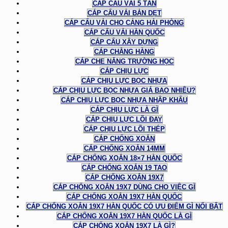
CÁP CẨU VẢI 5 TẤN
CÁP CẨU VẢI BẢN DẸT
CÁP CẨU VẢI CHO CẢNG HẢI PHÒNG
CÁP CẨU VẢI HÀN QUỐC
CÁP CẨU XÂY DỰNG
CÁP CHẰNG HÀNG
CÁP CHE NẮNG TRƯỜNG HỌC
CÁP CHỊU LỰC
CÁP CHỊU LỰC BỌC NHỰA
CÁP CHỊU LỰC BỌC NHỰA GIÁ BAO NHIÊU?
CÁP CHỊU LỰC BỌC NHỰA NHẬP KHẨU
CÁP CHỊU LỰC LÀ GÌ
CÁP CHỊU LỰC LÕI ĐAY
CÁP CHỊU LỰC LÕI THÉP
CÁP CHỐNG XOẮN
CÁP CHỐNG XOẮN 14MM
CÁP CHỐNG XOẮN 18×7 HÀN QUỐC
CÁP CHỐNG XOẮN 19 TAO
CÁP CHỐNG XOẮN 19X7
CÁP CHỐNG XOẮN 19X7 DÙNG CHO VIỆC GÌ
CÁP CHỐNG XOẮN 19X7 HÀN QUỐC
CÁP CHỐNG XOẮN 19X7 HÀN QUỐC CÓ ƯU ĐIỂM GÌ NỔI BẬT
CÁP CHỐNG XOẮN 19X7 HÀN QUỐC LÀ GÌ
CÁP CHỐNG XOẮN 19X7 LÀ GÌ?