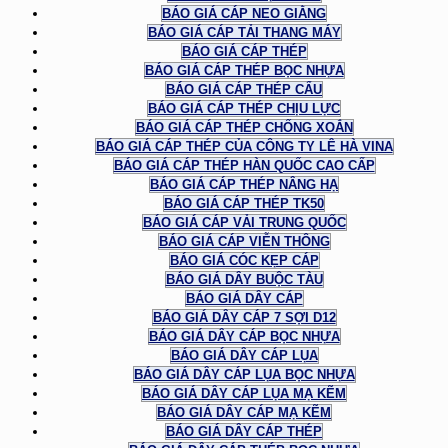
BÁO GIÁ CÁP NEO GIẰNG
BÁO GIÁ CÁP TẢI THANG MÁY
BÁO GIÁ CÁP THÉP
BÁO GIÁ CÁP THÉP BỌC NHỰA
BÁO GIÁ CÁP THÉP CẨU
BÁO GIÁ CÁP THÉP CHỊU LỰC
BÁO GIÁ CÁP THÉP CHỐNG XOẮN
BÁO GIÁ CÁP THÉP CỦA CÔNG TY LÊ HÀ VINA
BÁO GIÁ CÁP THÉP HÀN QUỐC CAO CẤP
BÁO GIÁ CÁP THÉP NÂNG HẠ
BÁO GIÁ CÁP THÉP TK50
BÁO GIÁ CÁP VẢI TRUNG QUỐC
BÁO GIÁ CÁP VIỄN THÔNG
BÁO GIÁ CÓC KẸP CÁP
BÁO GIÁ DÂY BUỘC TÀU
BÁO GIÁ DÂY CÁP
BÁO GIÁ DÂY CÁP 7 SỢI D12
BÁO GIÁ DÂY CÁP BỌC NHỰA
BÁO GIÁ DÂY CÁP LỤA
BÁO GIÁ DÂY CÁP LỤA BỌC NHỰA
BÁO GIÁ DÂY CÁP LỤA MẠ KẼM
BÁO GIÁ DÂY CÁP MẠ KẼM
BÁO GIÁ DÂY CÁP THÉP