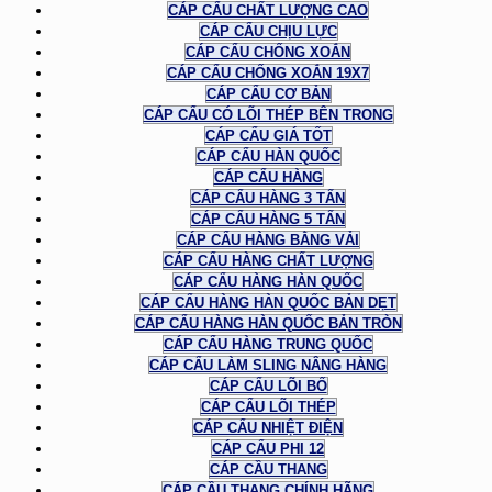
CÁP CẨU CHẤT LƯỢNG CAO
CÁP CẨU CHỊU LỰC
CÁP CẨU CHỐNG XOẮN
CÁP CẨU CHỐNG XOẮN 19X7
CÁP CẨU CƠ BẢN
CÁP CẨU CÓ LÕI THÉP BÊN TRONG
CÁP CẨU GIÁ TỐT
CÁP CẨU HÀN QUỐC
CÁP CẨU HÀNG
CÁP CẨU HÀNG 3 TẤN
CÁP CẨU HÀNG 5 TẤN
CÁP CẨU HÀNG BẰNG VẢI
CÁP CẨU HÀNG CHẤT LƯỢNG
CÁP CẨU HÀNG HÀN QUỐC
CÁP CẨU HÀNG HÀN QUỐC BẢN DẸT
CÁP CẨU HÀNG HÀN QUỐC BẢN TRÒN
CÁP CẨU HÀNG TRUNG QUỐC
CÁP CẨU LÀM SLING NÂNG HÀNG
CÁP CẨU LÕI BỐ
CÁP CẨU LÕI THÉP
CÁP CẨU NHIỆT ĐIỆN
CÁP CẨU PHI 12
CÁP CẦU THANG
CÁP CẦU THANG CHÍNH HÃNG