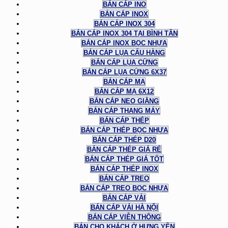
BÁN CÁP INO
BÁN CÁP INOX
BÁN CÁP INOX 304
BÁN CÁP INOX 304 TẠI BÌNH TÂN
BÁN CÁP INOX BỌC NHỰA
BÁN CÁP LỤA CẨU HÀNG
BÁN CÁP LỤA CỨNG
BÁN CÁP LỤA CỨNG 6X37
BÁN CÁP MẠ
BÁN CÁP MẠ 6X12
BÁN CÁP NEO GIẰNG
BÁN CÁP THANG MÁY
BÁN CÁP THÉP
BÁN CÁP THÉP BỌC NHỰA
BÁN CÁP THÉP D20
BÁN CÁP THÉP GIÁ RẺ
BÁN CÁP THÉP GIÁ TỐT
BÁN CÁP THÉP INOX
BÁN CÁP TREO
BÁN CÁP TREO BỌC NHỰA
BÁN CÁP VẢI
BÁN CÁP VẢI HÀ NỘI
BÁN CÁP VIỄN THÔNG
BÁN CHO KHÁCH Ở HƯNG YÊN