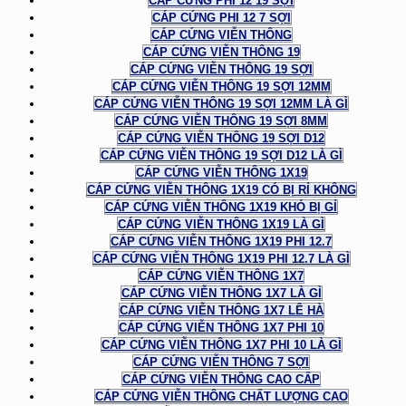
CÁP CỨNG PHI 12 19 SỢI
CÁP CỨNG PHI 12 7 SỢI
CÁP CỨNG VIỄN THÔNG
CÁP CỨNG VIỄN THÔNG 19
CÁP CỨNG VIỄN THÔNG 19 SỢI
CÁP CỨNG VIỄN THÔNG 19 SỢI 12MM
CÁP CỨNG VIỄN THÔNG 19 SỢI 12MM LÀ GÌ
CÁP CỨNG VIỄN THÔNG 19 SỢI 8MM
CÁP CỨNG VIỄN THÔNG 19 SỢI D12
CÁP CỨNG VIỄN THÔNG 19 SỢI D12 LÀ GÌ
CÁP CỨNG VIỄN THÔNG 1X19
CÁP CỨNG VIỄN THÔNG 1X19 CÓ BỊ RỈ KHÔNG
CÁP CỨNG VIỄN THÔNG 1X19 KHÓ BỊ GỈ
CÁP CỨNG VIỄN THÔNG 1X19 LÀ GÌ
CÁP CỨNG VIỄN THÔNG 1X19 PHI 12.7
CÁP CỨNG VIỄN THÔNG 1X19 PHI 12.7 LÀ GÌ
CÁP CỨNG VIỄN THÔNG 1X7
CÁP CỨNG VIỄN THÔNG 1X7 LÀ GÌ
CÁP CỨNG VIỄN THÔNG 1X7 LÊ HÀ
CÁP CỨNG VIỄN THÔNG 1X7 PHI 10
CÁP CỨNG VIỄN THÔNG 1X7 PHI 10 LÀ GÌ
CÁP CỨNG VIỄN THÔNG 7 SỢI
CÁP CỨNG VIỄN THÔNG CAO CẤP
CÁP CỨNG VIỄN THÔNG CHẤT LƯỢNG CAO