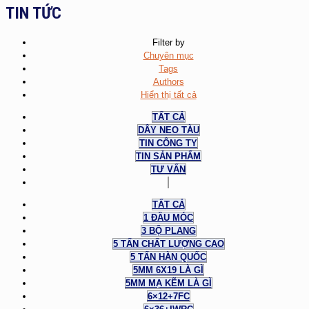
TIN TỨC
Filter by
Chuyên mục
Tags
Authors
Hiển thị tất cả
TẤT CẢ
DÂY NEO TÀU
TIN CÔNG TY
TIN SẢN PHẨM
TƯ VẤN
TẤT CẢ
1 ĐẦU MÓC
3 BỘ PLANG
5 TẤN CHẤT LƯỢNG CAO
5 TẤN HÀN QUỐC
5MM 6X19 LÀ GÌ
5MM MẠ KẼM LÀ GÌ
6×12+7FC