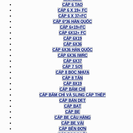
CÁP 6 TAO
CÁP 6 X 19+ FC
CÁP 6 X 37+FC
CÁP 6*36 HÀN QUỐC
CÁP 6×19+FC
CÁP 6X12+ FC
CÁP 6X19
CÁP 6X36
CÁP 6X36 HÀN QUỐC
CÁP 6X36 IWRC
CÁP 6X37
CÁP 7 SỢI
CÁP 8 BỌC NHỰA
CÁP 8 TẤN
CÁP 8X19
CÁP BẤM CHÌ
CÁP BẤM CHÌ VÀ SLING CÁP THÉP
CÁP BẢN DẸT
CÁP BẠT
CÁP BẸ
CÁP BẸ CẨU HÀNG
CÁP BẸ VẢI
CÁP BỆN ĐƠN