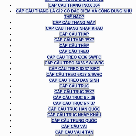
CÁP CẦU THANG INOX 304
CÁP CẦU THANG LÀ GÌ? CÓ ĐẶC ĐIỂM VÀ CÔNG DỤNG NHƯ
THẾ NÀO?
CÁP CẨU THANG MÁY
CÁP CẦU THANG NHẬP KHẨU
CÁP CẨU THÁP
CÁP CẨU THÁP 35X7
CÁP CẨU THÉP
CÁP CẦU TREO
CÁP CẦU TREO 6X36 SW/FC
CÁP CẦU TREO 6X36 SW/IWRC
CÁP CẦU TREO 6X37 S/FC
CÁP CẦU TREO 6X37 S/IWRC
CÁP CẦU TREO DÂN SINH
CÁP CẨU TRỤC
CÁP CẨU TRỤC 35X7
CÁP CẨU TRỤC 6 × 36
CÁP CẨU TRỤC 6 × 37
CÁP CẨU TRỤC HÀN QUỐC
CÁP CẨU TRỤC NHẬP KHẨU
CÁP CẨU TRUNG QUỐC
CÁP CẨU VẢI
CÁP CẨU VẢI 4 TẤN