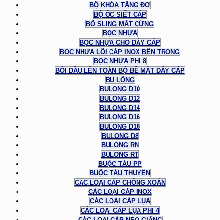
BỘ KHÓA TĂNG ĐƠ
BỘ ỐC SIẾT CÁP
BỘ SLING MẮT CỨNG
BỌC NHỰA
BỌC NHỰA CHO DÂY CÁP
BỌC NHỰA LÕI CÁP INOX BÊN TRONG
BỌC NHỰA PHI 8
BÔI DẦU LÊN TOÀN BỘ BỀ MẶT DÂY CÁP
BU LÔNG
BULONG D10
BULONG D12
BULONG D14
BULONG D16
BULONG D18
BULONG D8
BULONG RN
BULONG RT
BUỘC TÀU PP
BUỘC TÀU THUYỀN
CÁC LOẠI CÁP CHỐNG XOẮN
CÁC LOẠI CÁP INOX
CÁC LOẠI CÁP LỤA
CÁC LOẠI CÁP LỤA PHI 4
CÁC LOẠI CÁP NEO GIẰNG