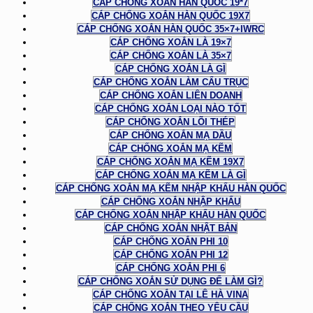
CÁP CHỐNG XOẮN HÀN QUỐC 19*7
CÁP CHỐNG XOẮN HÀN QUỐC 19X7
CÁP CHỐNG XOẮN HÀN QUỐC 35×7+IWRC
CÁP CHỐNG XOẮN LÀ 19×7
CÁP CHỐNG XOẮN LÀ 35×7
CÁP CHỐNG XOẮN LÀ GÌ
CÁP CHỐNG XOẮN LÀM CẨU TRỤC
CÁP CHỐNG XOẮN LIÊN DOANH
CÁP CHỐNG XOẮN LOẠI NÀO TỐT
CÁP CHỐNG XOẮN LÕI THÉP
CÁP CHỐNG XOẮN MẠ DẦU
CÁP CHỐNG XOẮN MẠ KẼM
CÁP CHỐNG XOẮN MẠ KẼM 19X7
CÁP CHỐNG XOẮN MẠ KẼM LÀ GÌ
CÁP CHỐNG XOẮN MẠ KẼM NHẬP KHẨU HÀN QUỐC
CÁP CHỐNG XOẮN NHẬP KHẨU
CÁP CHỐNG XOẮN NHẬP KHẨU HÀN QUỐC
CÁP CHỐNG XOẮN NHẬT BẢN
CÁP CHỐNG XOẮN PHI 10
CÁP CHỐNG XOẮN PHI 12
CÁP CHỐNG XOẮN PHI 6
CÁP CHỐNG XOẮN SỬ DỤNG ĐỂ LÀM GÌ?
CÁP CHỐNG XOẮN TẠI LÊ HÀ VINA
CÁP CHỐNG XOẮN THEO YÊU CẦU