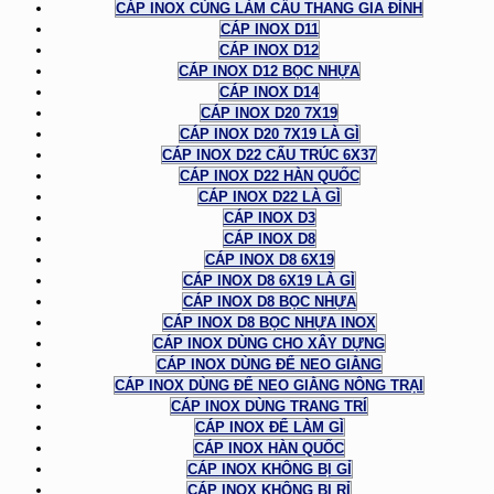
CÁP INOX CÙNG LÀM CẦU THANG GIA ĐÌNH
CÁP INOX D11
CÁP INOX D12
CÁP INOX D12 BỌC NHỰA
CÁP INOX D14
CÁP INOX D20 7X19
CÁP INOX D20 7X19 LÀ GÌ
CÁP INOX D22 CẤU TRÚC 6X37
CÁP INOX D22 HÀN QUỐC
CÁP INOX D22 LÀ GÌ
CÁP INOX D3
CÁP INOX D8
CÁP INOX D8 6X19
CÁP INOX D8 6X19 LÀ GÌ
CÁP INOX D8 BỌC NHỰA
CÁP INOX D8 BỌC NHỰA INOX
CÁP INOX DÙNG CHO XÂY DỰNG
CÁP INOX DÙNG ĐỂ NEO GIẰNG
CÁP INOX DÙNG ĐỂ NEO GIẰNG NÔNG TRẠI
CÁP INOX DÙNG TRANG TRÍ
CÁP INOX ĐỂ LÀM GÌ
CÁP INOX HÀN QUỐC
CÁP INOX KHÔNG BỊ GỈ
CÁP INOX KHÔNG BỊ RỈ