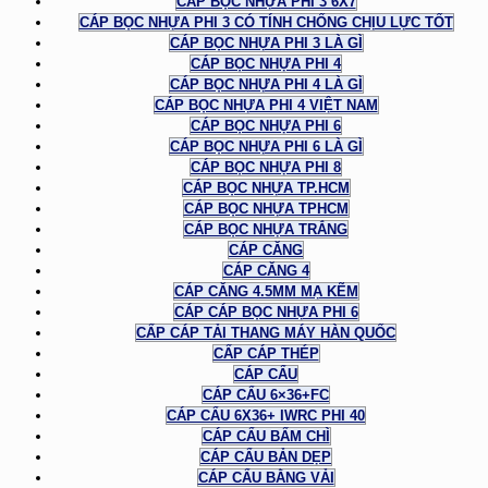
CÁP BỌC NHỰA PHI 3 6X7
CÁP BỌC NHỰA PHI 3 CÓ TÍNH CHỐNG CHỊU LỰC TỐT
CÁP BỌC NHỰA PHI 3 LÀ GÌ
CÁP BỌC NHỰA PHI 4
CÁP BỌC NHỰA PHI 4 LÀ GÌ
CÁP BỌC NHỰA PHI 4 VIỆT NAM
CÁP BỌC NHỰA PHI 6
CÁP BỌC NHỰA PHI 6 LÀ GÌ
CÁP BỌC NHỰA PHI 8
CÁP BỌC NHỰA TP.HCM
CÁP BỌC NHỰA TPHCM
CÁP BỌC NHỰA TRẮNG
CÁP CĂNG
CÁP CĂNG 4
CÁP CĂNG 4.5MM MẠ KẼM
CÁP CÁP BỌC NHỰA PHI 6
CẤP CÁP TẢI THANG MÁY HÀN QUỐC
CẤP CÁP THÉP
CÁP CẨU
CÁP CẨU 6×36+FC
CÁP CẨU 6X36+ IWRC PHI 40
CÁP CẨU BẤM CHÌ
CÁP CẨU BẢN DẸP
CÁP CẨU BẰNG VẢI