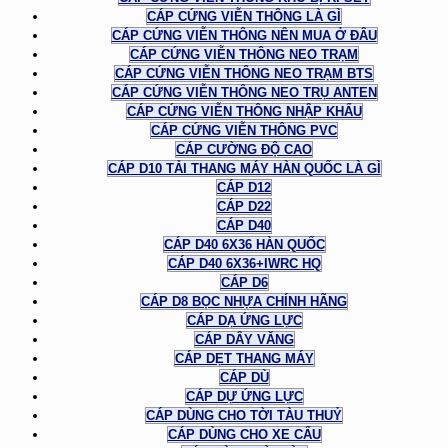
CÁP CỨNG VIỄN THÔNG LÀ GÌ
CÁP CỨNG VIỄN THÔNG NÊN MUA Ở ĐÂU
CÁP CỨNG VIỄN THÔNG NEO TRẠM
CÁP CỨNG VIỄN THÔNG NEO TRẠM BTS
CÁP CỨNG VIỄN THÔNG NEO TRỤ ANTEN
CÁP CỨNG VIỄN THÔNG NHẬP KHẨU
CÁP CỨNG VIỄN THÔNG PVC
CÁP CƯỜNG ĐỘ CAO
CÁP D10 TẢI THANG MÁY HÀN QUỐC LÀ GÌ
CÁP D12
CÁP D22
CÁP D40
CÁP D40 6X36 HÀN QUỐC
CÁP D40 6X36+IWRC HQ
CÁP D6
CÁP D8 BỌC NHỰA CHÍNH HÃNG
CÁP DẠ ỨNG LỰC
CÁP DÂY VĂNG
CÁP DẸT THANG MÁY
CÁP DÙ
CÁP DỰ ỨNG LỰC
CÁP DÙNG CHO TỜI TÀU THUỶ
CÁP DÙNG CHO XE CẨU