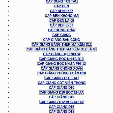
CÁP DÙNG TỜI TÀU
CÁP ĐEN
CÁP ĐEN 6X37
CÁP ĐEN KHÔNG MẠ
CÁP ĐEN LÀ GÌ
CÁP ĐEP 6X37
CÁP ĐỒNG TRẦN
CÁP GIẰNG
CÁP GIẰNG BAN CÔNG
CÁP GIẰNG BẰNG THÉP MẠ KẼM D12
CÁP GIẰNG BẰNG THÉP MẠ KẼM D12 LÀ GÌ
CÁP GIẰNG BỌC NHỰA
CÁP GIẰNG BỌC NHỰA D12
CÁP GIẰNG BỌC NHỰA PHI 12
CÁP GIẰNG CHỐNG XOẮN
CÁP GIẰNG CHỐNG XOẮN D18
CÁP GIẰNG CỘT TRỤ
CÁP GIẰNG CỘT VIỄN THÔNG
CÁP GIẰNG D10
CÁP GIẰNG D10 BỌC NHỰA
CÁP GIẰNG D12
CÁP GIẰNG D12 BỌC NHỰA
CÁP GIẰNG D16
CÁP GIẰNG D18