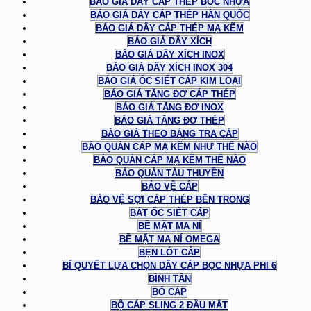
BÁO GIÁ DÂY CÁP THÉP BỌC NHỰA
BÁO GIÁ DÂY CÁP THÉP HÀN QUỐC
BÁO GIÁ DÂY CÁP THÉP MẠ KẼM
BÁO GIÁ DÂY XÍCH
BÁO GIÁ DÂY XÍCH INOX
BÁO GIÁ DÂY XÍCH INOX 304
BÁO GIÁ ỐC SIẾT CÁP KIM LOẠI
BÁO GIÁ TĂNG ĐƠ CÁP THÉP
BÁO GIÁ TĂNG ĐƠ INOX
BÁO GIÁ TĂNG ĐƠ THÉP
BÁO GIÁ THEO BẢNG TRA CÁP
BẢO QUẢN CÁP MẠ KẼM NHƯ THẾ NÀO
BẢO QUẢN CÁP MẠ KẼM THẾ NÀO
BẢO QUẢN TÀU THUYỀN
BẢO VỆ CÁP
BẢO VỆ SỢI CÁP THÉP BÊN TRONG
BẮT ỐC SIẾT CÁP
BỀ MẶT MA NÍ
BỀ MẶT MA NÍ OMEGA
BẸN LÓT CÁP
BÍ QUYẾT LỰA CHỌN DÂY CÁP BỌC NHỰA PHI 6
BÌNH TÂN
BÓ CÁP
BỘ CÁP SLING 2 ĐẦU MẮT