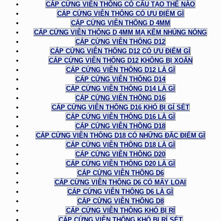
CÁP CỨNG VIỄN THÔNG CÓ CẤU TẠO THẾ NÀO
CÁP CỨNG VIỄN THÔNG CÓ ƯU ĐIỂM GÌ
CÁP CỨNG VIỄN THÔNG D 4MM
CÁP CỨNG VIỄN THÔNG D 4MM MẠ KẼM NHÚNG NÓNG
CÁP CỨNG VIỄN THÔNG D12
CÁP CỨNG VIỄN THÔNG D12 CÓ ƯU ĐIỂM GÌ
CÁP CỨNG VIỄN THÔNG D12 KHÔNG BỊ XOẮN
CÁP CỨNG VIỄN THÔNG D12 LÀ GÌ
CÁP CỨNG VIỄN THÔNG D14
CÁP CỨNG VIỄN THÔNG D14 LÀ GÌ
CÁP CỨNG VIỄN THÔNG D16
CÁP CỨNG VIỄN THÔNG D16 KHÓ BỊ GỈ SÉT
CÁP CỨNG VIỄN THÔNG D16 LÀ GÌ
CÁP CỨNG VIỄN THÔNG D18
CÁP CỨNG VIỄN THÔNG D18 CÓ NHỮNG ĐẶC ĐIỂM GÌ
CÁP CỨNG VIỄN THÔNG D18 LÀ GÌ
CÁP CỨNG VIỄN THÔNG D20
CÁP CỨNG VIỄN THÔNG D20 LÀ GÌ
CÁP CỨNG VIỄN THÔNG D6
CÁP CỨNG VIỄN THÔNG D6 CÓ MẤY LOẠI
CÁP CỨNG VIỄN THÔNG D6 LÀ GÌ
CÁP CỨNG VIỄN THÔNG D8
CÁP CỨNG VIỄN THÔNG KHÓ BỊ RỈ
CÁP CỨNG VIỄN THÔNG KHÓ BỊ RỈ SÉT