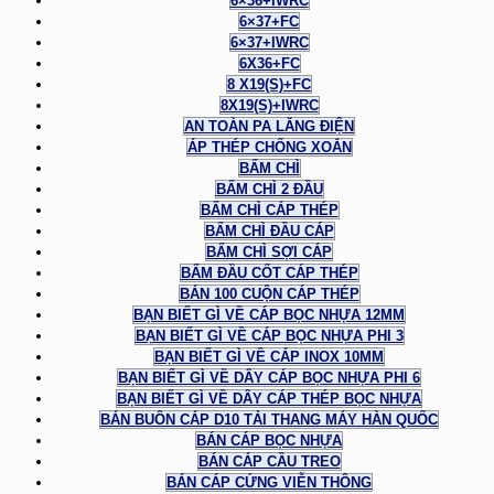
6×36+IWRC
6×37+FC
6×37+IWRC
6X36+FC
8 X19(S)+FC
8X19(S)+IWRC
AN TOÀN PA LĂNG ĐIỆN
ÁP THÉP CHỐNG XOẮN
BẤM CHÌ
BẤM CHÌ 2 ĐẦU
BẤM CHÌ CÁP THÉP
BẤM CHÌ ĐẦU CÁP
BẤM CHÌ SỢI CÁP
BẤM ĐẦU CỐT CÁP THÉP
BÁN 100 CUỘN CÁP THÉP
BẠN BIẾT GÌ VỀ CÁP BỌC NHỰA 12MM
BẠN BIẾT GÌ VỀ CÁP BỌC NHỰA PHI 3
BẠN BIẾT GÌ VỀ CÁP INOX 10MM
BẠN BIẾT GÌ VỀ DÂY CÁP BỌC NHỰA PHI 6
BẠN BIẾT GÌ VỀ DÂY CÁP THÉP BỌC NHỰA
BÁN BUÔN CÁP D10 TẢI THANG MÁY HÀN QUỐC
BÁN CÁP BỌC NHỰA
BÁN CÁP CẦU TREO
BÁN CÁP CỨNG VIỄN THÔNG