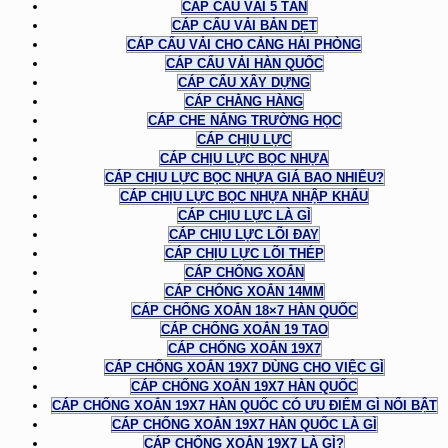
CÁP CẨU VẢI 5 TẤN
CÁP CẨU VẢI BẢN DẸT
CÁP CẨU VẢI CHO CẢNG HẢI PHÒNG
CÁP CẨU VẢI HÀN QUỐC
CÁP CẨU XÂY DỰNG
CÁP CHẰNG HÀNG
CÁP CHE NẮNG TRƯỜNG HỌC
CÁP CHỊU LỰC
CÁP CHỊU LỰC BỌC NHỰA
CÁP CHỊU LỰC BỌC NHỰA GIÁ BAO NHIÊU?
CÁP CHỊU LỰC BỌC NHỰA NHẬP KHẨU
CÁP CHỊU LỰC LÀ GÌ
CÁP CHỊU LỰC LÕI ĐAY
CÁP CHỊU LỰC LÕI THÉP
CÁP CHỐNG XOẮN
CÁP CHỐNG XOẮN 14MM
CÁP CHỐNG XOẮN 18×7 HÀN QUỐC
CÁP CHỐNG XOẮN 19 TAO
CÁP CHỐNG XOẮN 19X7
CÁP CHỐNG XOẮN 19X7 DÙNG CHO VIỆC GÌ
CÁP CHỐNG XOẮN 19X7 HÀN QUỐC
CÁP CHỐNG XOẮN 19X7 HÀN QUỐC CÓ ƯU ĐIỂM GÌ NỔI BẬT
CÁP CHỐNG XOẮN 19X7 HÀN QUỐC LÀ GÌ
CÁP CHỐNG XOẮN 19X7 LÀ GÌ?