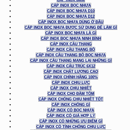
CÁP INOX BỌC NHỰA
CÁP INOX BỌC NHỰA D10
CÁP INOX BỌC NHỰA D12
CÁP INOX BỌC NHỰA DÙNG Ở ĐÂU
CÁP INOX BỌC NHỰA ĐƯỢC SỬ DỤNG ĐỂ LÀM GÌ
CÁP INOX BỌC NHỰA LÀ GÌ
CÁP INOX BỌC NHỰA NINH BÌNH
CÁP INOX CẦU THANG
CÁP INOX CẦU THANG BỘ
CÁP INOX CẦU THANG BỘ BỌC NHỰA
CÁP INOX CẦU THANG MANG LẠI NHỮNG GÌ
CÁP INOX CẤU TRÚC 6X12
CÁP INOX CHẤT LƯỢNG CAO
CÁP INOX CHÍNH HÃNG 100%
CÁP INOX CHỊU LỰC
CÁP INOX CHỊU NHIỆT
CÁP INOX CHO ĐẦM TÔM
CÁP INOX CHỐNG CHỊU NHIỆT TỐT
CÁP INOX CHỐNG GỈ
CÁP INOX CÓ BỌC NHỰA
CÁP INOX CÓ GIÁ HỢP LÝ
CÁP INOX CÓ NHỮNG ƯU ĐIỂM GÌ
CÁP INOX CÓ TÍNH CHỐNG CHỊU LỰC