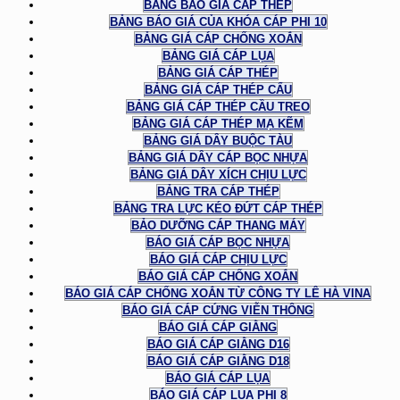
BẢNG BÁO GIÁ CÁP THÉP
BẢNG BÁO GIÁ CỦA KHÓA CÁP PHI 10
BẢNG GIÁ CÁP CHỐNG XOẮN
BẢNG GIÁ CÁP LỤA
BẢNG GIÁ CÁP THÉP
BẢNG GIÁ CÁP THÉP CẨU
BẢNG GIÁ CÁP THÉP CẦU TREO
BẢNG GIÁ CÁP THÉP MẠ KẼM
BẢNG GIÁ DÂY BUỘC TÀU
BẢNG GIÁ DÂY CÁP BỌC NHỰA
BẢNG GIÁ DÂY XÍCH CHỊU LỰC
BẢNG TRA CÁP THÉP
BẢNG TRA LỰC KÉO ĐỨT CÁP THÉP
BẢO DƯỠNG CÁP THANG MÁY
BÁO GIÁ CÁP BỌC NHỰA
BÁO GIÁ CÁP CHỊU LỰC
BÁO GIÁ CÁP CHỐNG XOẮN
BÁO GIÁ CÁP CHỐNG XOẮN TỪ CÔNG TY LÊ HÀ VINA
BÁO GIÁ CÁP CỨNG VIỄN THÔNG
BÁO GIÁ CÁP GIẰNG
BÁO GIÁ CÁP GIẰNG D16
BÁO GIÁ CÁP GIẰNG D18
BÁO GIÁ CÁP LỤA
BÁO GIÁ CÁP LỤA PHI 8