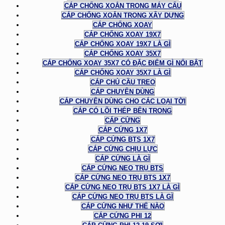
CÁP CHỐNG XOẮN TRONG MÁY CẨU
CÁP CHỐNG XOẮN TRONG XÂY DỰNG
CÁP CHỐNG XOAY
CÁP CHỐNG XOAY 19X7
CÁP CHỐNG XOAY 19X7 LÀ GÌ
CÁP CHỐNG XOAY 35X7
CÁP CHỐNG XOAY 35X7 CÓ ĐẶC ĐIỂM GÌ NỔI BẬT
CÁP CHỐNG XOAY 35X7 LÀ GÌ
CÁP CHỦ CẦU TREO
CÁP CHUYÊN DÙNG
CÁP CHUYÊN DÙNG CHO CÁC LOẠI TỜI
CÁP CÓ LÕI THÉP BÊN TRONG
CÁP CỨNG
CÁP CỨNG 1X7
CÁP CỨNG BTS 1X7
CÁP CỨNG CHỊU LỰC
CÁP CỨNG LÀ GÌ
CÁP CỨNG NEO TRỤ BTS
CÁP CỨNG NEO TRỤ BTS 1X7
CÁP CỨNG NEO TRỤ BTS 1X7 LÀ GÌ
CÁP CỨNG NEO TRỤ BTS LÀ GÌ
CÁP CỨNG NHƯ THẾ NÀO
CÁP CỨNG PHI 12