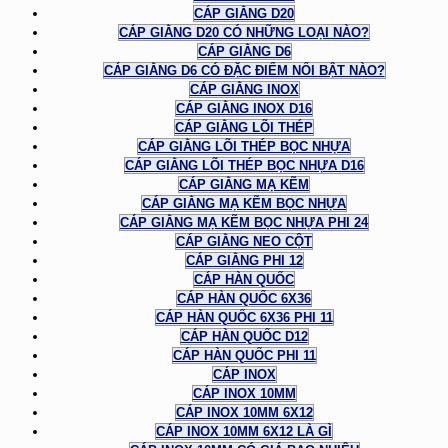
CÁP GIẰNG D20
CÁP GIẰNG D20 CÓ NHỮNG LOẠI NÀO?
CÁP GIẰNG D6
CÁP GIẰNG D6 CÓ ĐẶC ĐIỂM NỔI BẬT NÀO?
CÁP GIẰNG INOX
CÁP GIẰNG INOX D16
CÁP GIẰNG LÕI THÉP
CÁP GIẰNG LÕI THÉP BỌC NHỰA
CÁP GIẰNG LÕI THÉP BỌC NHỰA D16
CÁP GIẰNG MẠ KẼM
CÁP GIẰNG MẠ KẼM BỌC NHỰA
CÁP GIẰNG MẠ KẼM BỌC NHỰA PHI 24
CÁP GIẰNG NEO CỘT
CÁP GIẰNG PHI 12
CÁP HÀN QUỐC
CÁP HÀN QUỐC 6X36
CÁP HÀN QUỐC 6X36 PHI 11
CÁP HÀN QUỐC D12
CÁP HÀN QUỐC PHI 11
CÁP INOX
CÁP INOX 10MM
CÁP INOX 10MM 6X12
CÁP INOX 10MM 6X12 LÀ GÌ