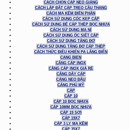
CÁCH CHỌN CÁP NEO GIẰNG
CÁCH LẮP ĐẶT CÁP TREO CẦU THANG
CÁCH MẠ KẼM ĐIỆN PHÂN
CÁCH SỬ DỤNG CÓC KẸP CÁP
CÁCH SỬ DỤNG ĐỂ CÁP THÉP BỌC NHỰA
CÁCH SỬ DỤNG MA NÍ
CÁCH SỬ DỤNG ỐC SIẾT CÁP
CÁCH SỬ DỤNG TĂNG ĐƠ
CÁCH SỬ DỤNG TĂNG ĐƠ CÁP THÉP
CÁCH THỨC ĐIỀU KHIỂN PA LĂNG ĐIỆN
CANG BIEN
CĂNG CÁP INOX
CĂNG CÁP INOX GIÁ RẺ
CĂNG DÂY CÁP
CẢNG NEO ĐẬU
CẢNG PHÚ MỸ
CÁP
CÁP 10
CÁP 10 BỌC NHỰA
CÁP 10MM BỌC NHỰA
CÁP 19 SỢI
CÁP 19X7
CÁP 3 LY MẠ KẼM
CÁP 35X7