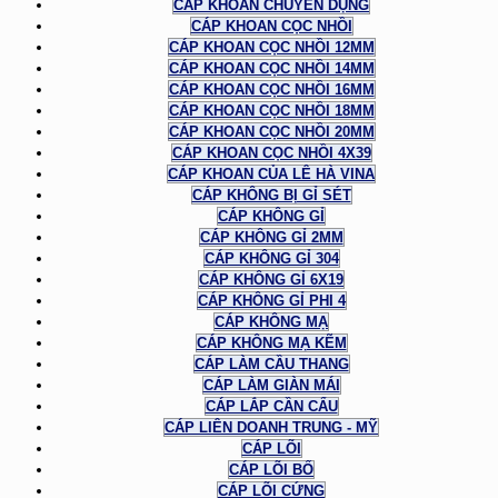
CÁP KHOAN CHUYÊN DỤNG
CÁP KHOAN CỌC NHỒI
CÁP KHOAN CỌC NHỒI 12MM
CÁP KHOAN CỌC NHỒI 14MM
CÁP KHOAN CỌC NHỒI 16MM
CÁP KHOAN CỌC NHỒI 18MM
CÁP KHOAN CỌC NHỒI 20MM
CÁP KHOAN CỌC NHỒI 4X39
CÁP KHOAN CỦA LÊ HÀ VINA
CÁP KHÔNG BỊ GỈ SÉT
CÁP KHÔNG GỈ
CÁP KHÔNG GỈ 2MM
CÁP KHÔNG GỈ 304
CÁP KHÔNG GỈ 6X19
CÁP KHÔNG GỈ PHI 4
CÁP KHÔNG MẠ
CÁP KHÔNG MẠ KẼM
CÁP LÀM CẦU THANG
CÁP LÀM GIÀN MÁI
CÁP LẮP CẦN CẨU
CÁP LIÊN DOANH TRUNG - MỸ
CÁP LÕI
CÁP LÕI BỐ
CÁP LÕI CỨNG