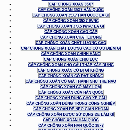
CÁP CHỐNG XOẮN 35X7
CÁP CHỐNG XOẮN 35X7 HÀN QUỐC
CÁP CHỐNG XOẮN 35X7 HÀN QUỐC LÀ GÌ
CÁP CHỐNG XOẮN 35X7 IWRC
CÁP CHỐNG XOẮN 37X5 IWRC LÀ GÌ
CÁP CHỐNG XOẮN CAO CẤP
CÁP CHỐNG XOẮN CHẤT LƯỢNG
CÁP CHỐNG XOẮN CHẤT LƯỢNG CAO
CÁP CHỐNG XOẮN CHẤT LƯỢNG CAO CÓ ƯU ĐIỂM GÌ
CÁP CHỐNG XOẮN CHÍNH HÃNG
CÁP CHỐNG XOẮN CHỊU LỰC
CÁP CHỐNG XOẮN CHO CẨU THÁP XÂY DỰNG
CÁP CHỐNG XOẮN CÓ BỊ GỈ KHÔNG
CÁP CHỐNG XOẮN CÓ ĐẮT KHÔNG
CÁP CHỐNG XOẮN CÓ GIÁ THÀNH NHƯ THẾ NÀO
CÁP CHỐNG XOẮN CÓ MẤY LOẠI
CÁP CHỐNG XOẮN CỦA HÀN QUỐC
CÁP CHỐNG XOẮN DÙNG CHO XE CẨU
CÁP CHỐNG XOẮN DÙNG TRONG CÔNG NGHIỆP
CÁP CHỐNG XOẮN ĐỂ NEO GIÀN KHOAN
CÁP CHỐNG XOẮN ĐƯỢC SỬ DỤNG ĐỂ LÀM GÌ
CÁP CHỐNG XOẮN HÀN QUỐC
CÁP CHỐNG XOẮN HÀN QUỐC 18×7