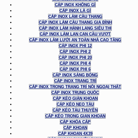
CÁP INOX KHÔNG GỈ
CÁP INOX LÀ GÌ
CÁP INOX LÀM CẦU THANG
CÁP INOX LÀM CẦU THANG GIA ĐÌNH
CÁP INOX LÀM HÀNH LANG SIÊU THỊ
CÁP INOX LÀM LAN CAN CẦU VƯỢT
CÁP INOX LÀM LƯỚI AN TOÀN NHÀ CAO TẦNG
CÁP INOX PHI 12
CÁP INOX PHI 2
CÁP INOX PHI 20
CÁP INOX PHI 4
CÁP INOX PHI 6
CÁP INOX SÁNG BÓNG
CÁP INOX TRANG TRÍ
CÁP INOX TRONG TRANG TRÍ NỘI NGOẠI THẤT
CÁP INOX TRUNG QUỐC
CÁP KÉO GIÀN KHOAN
CÁP KÉO NEO TÀU
CÁP KÉO TÀU THUYỀN
CÁP KÉO TRONG GIAN KHOAN
CÁP KHÓA CÁP
CÁP KHOAN
CÁP KHOAN 4X39