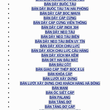
BÁN DÂY BUỘC TÀU
BÁN DÂY BUỘC TÀU TẠI HẢI PHÒNG
BÁN DÂY CÁP BỌC NHỰA
BÁN DÂY CÁP CỨNG
BÁN DÂY CÁP CỨNG VIỄN THÔNG
BÁN DÂY CÁP INOX 304
BÁN DÂY NEO TÀU
BÁN DÂY NEO TÀU BIỂN
BÁN DÂY NEO TÀU BIỂN UY TÍN
BÁN DÂY XÍCH CHỊU LỰC
BÁN DÂY XÍCH CHỊU LỰC CẨU HÀNG
BÁN DÂY XÍCH MẠ KẼM
BẢN DẸT HAI ĐẦU MẮT
BẢN ĐẦU CỘT
BÀN GIAO CÁP THÉP BỌC 8 L6
BÁN KHÓA CÁP
BÁN LƯỚI XÂY DỰNG
BÁN LƯỚI XÂY DỰNG CHO KHÁCH HÀNG HÀ ĐÔNG
BÁN MANI
BÁN ỐC SIẾT CÁP
BÁN PALANG
BÁN TĂNG ĐƠ
BÁN TĂNG ĐƠ CÁP