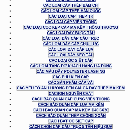
CÁC LOẠI CÁP THÉP BẤM CHÌ
CÁC LOẠI CÁP THÉP HÀN QUỐC
CÁC LOẠI CÁP THÉP TK
CÁC LOẠI CÁP VIỄN THÔNG
CÁC LOẠI CÓC KẸP CÁP MẠ KẼM THÔNG THƯỜNG
CÁC LOẠI DÂY BUỘC TÀU
CÁC LOẠI DÂY CÁP CẨU TRỤC
CÁC LOẠI DÂY CÁP CHỊU LỰC
CÁC LOẠI DÂY CÁP LỤA
CÁC LOẠI DÂY NEO TÀU
CÁC LOẠI ỐC SIẾT CÁP
CÁC LOẠI TĂNG ĐƠ KHÁCH HÀNG ƯA DÙNG
CÁC MẪU DÂY POLYESTER LASHING
CÁC PHỤ KIỆN CÁP
CÁC SẢN PHẨM CÁP VẢI
CÁC YẾU TỐ ẢNH HƯỞNG ĐẾN GIÁ CẢ DÂY THÉP MẠ KẼM
CACBON NGUYÊN CHẤT
CÁCH BẢO QUẢN CÁP CỨNG VIỄN THÔNG
CÁCH BẢO QUẢN CÁP LỤA MẠ KẼM
CÁCH BẢO QUẢN CÁP MẠ KẼM D40 6X36
CÁCH BẢO QUẢN THÉP CHỐNG XOẮN
CÁCH BẮT ỐC SIẾT CÁP
CÁCH CHỌN CÁP CẦU TRỤC 5 TẤN HIỆU QUẢ