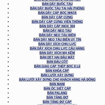
BÁN DÂY BUỘC TÀU
BÁN DÂY BUỘC TÀU TẠI HẢI PHÒNG
BÁN DÂY CÁP BỌC NHỰA
BÁN DÂY CÁP CỨNG
BÁN DÂY CÁP CỨNG VIỄN THÔNG
BÁN DÂY CÁP INOX 304
BÁN DÂY NEO TÀU
BÁN DÂY NEO TÀU BIỂN
BÁN DÂY NEO TÀU BIỂN UY TÍN
BÁN DÂY XÍCH CHỊU LỰC
BÁN DÂY XÍCH CHỊU LỰC CẨU HÀNG
BÁN DÂY XÍCH MẠ KẼM
BẢN DẸT HAI ĐẦU MẮT
BẢN ĐẦU CỘT
BÀN GIAO CÁP THÉP BỌC 8 L6
BÁN KHÓA CÁP
BÁN LƯỚI XÂY DỰNG
BÁN LƯỚI XÂY DỰNG CHO KHÁCH HÀNG HÀ ĐÔNG
BÁN MANI
BÁN ỐC SIẾT CÁP
BÁN PALANG
BÁN TĂNG ĐƠ
BÁN TĂNG ĐƠ CÁP