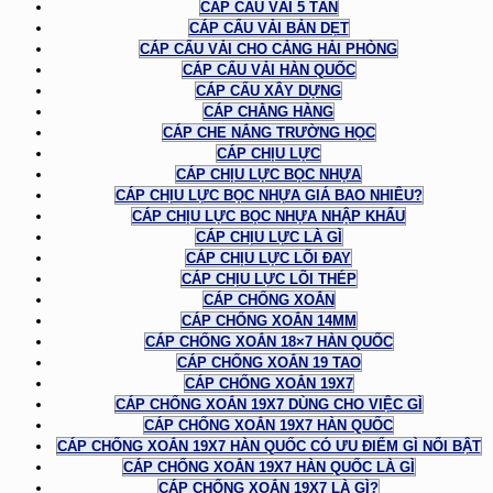
CÁP CẨU VẢI 5 TẤN
CÁP CẨU VẢI BẢN DẸT
CÁP CẨU VẢI CHO CẢNG HẢI PHÒNG
CÁP CẨU VẢI HÀN QUỐC
CÁP CẨU XÂY DỰNG
CÁP CHẰNG HÀNG
CÁP CHE NẮNG TRƯỜNG HỌC
CÁP CHỊU LỰC
CÁP CHỊU LỰC BỌC NHỰA
CÁP CHỊU LỰC BỌC NHỰA GIÁ BAO NHIÊU?
CÁP CHỊU LỰC BỌC NHỰA NHẬP KHẨU
CÁP CHỊU LỰC LÀ GÌ
CÁP CHỊU LỰC LÕI ĐAY
CÁP CHỊU LỰC LÕI THÉP
CÁP CHỐNG XOẮN
CÁP CHỐNG XOẮN 14MM
CÁP CHỐNG XOẮN 18×7 HÀN QUỐC
CÁP CHỐNG XOẮN 19 TAO
CÁP CHỐNG XOẮN 19X7
CÁP CHỐNG XOẮN 19X7 DÙNG CHO VIỆC GÌ
CÁP CHỐNG XOẮN 19X7 HÀN QUỐC
CÁP CHỐNG XOẮN 19X7 HÀN QUỐC CÓ ƯU ĐIỂM GÌ NỔI BẬT
CÁP CHỐNG XOẮN 19X7 HÀN QUỐC LÀ GÌ
CÁP CHỐNG XOẮN 19X7 LÀ GÌ?