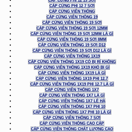
CÁP CỨNG PHI 12 19 SỢI
CÁP CỨNG PHI 12 7 SỢI
CÁP CỨNG VIỄN THÔNG
CÁP CỨNG VIỄN THÔNG 19
CÁP CỨNG VIỄN THÔNG 19 SỢI
CÁP CỨNG VIỄN THÔNG 19 SỢI 12MM
CÁP CỨNG VIỄN THÔNG 19 SỢI 12MM LÀ GÌ
CÁP CỨNG VIỄN THÔNG 19 SỢI 8MM
CÁP CỨNG VIỄN THÔNG 19 SỢI D12
CÁP CỨNG VIỄN THÔNG 19 SỢI D12 LÀ GÌ
CÁP CỨNG VIỄN THÔNG 1X19
CÁP CỨNG VIỄN THÔNG 1X19 CÓ BỊ RỈ KHÔNG
CÁP CỨNG VIỄN THÔNG 1X19 KHÓ BỊ GỈ
CÁP CỨNG VIỄN THÔNG 1X19 LÀ GÌ
CÁP CỨNG VIỄN THÔNG 1X19 PHI 12.7
CÁP CỨNG VIỄN THÔNG 1X19 PHI 12.7 LÀ GÌ
CÁP CỨNG VIỄN THÔNG 1X7
CÁP CỨNG VIỄN THÔNG 1X7 LÀ GÌ
CÁP CỨNG VIỄN THÔNG 1X7 LÊ HÀ
CÁP CỨNG VIỄN THÔNG 1X7 PHI 10
CÁP CỨNG VIỄN THÔNG 1X7 PHI 10 LÀ GÌ
CÁP CỨNG VIỄN THÔNG 7 SỢI
CÁP CỨNG VIỄN THÔNG CAO CẤP
CÁP CỨNG VIỄN THÔNG CHẤT LƯỢNG CAO