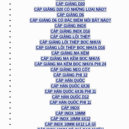
CÁP GIẰNG D20
CÁP GIẰNG D20 CÓ NHỮNG LOẠI NÀO?
CÁP GIẰNG D6
CÁP GIẰNG D6 CÓ ĐẶC ĐIỂM NỔI BẬT NÀO?
CÁP GIẰNG INOX
CÁP GIẰNG INOX D16
CÁP GIẰNG LÕI THÉP
CÁP GIẰNG LÕI THÉP BỌC NHỰA
CÁP GIẰNG LÕI THÉP BỌC NHỰA D16
CÁP GIẰNG MẠ KẼM
CÁP GIẰNG MẠ KẼM BỌC NHỰA
CÁP GIẰNG MẠ KẼM BỌC NHỰA PHI 24
CÁP GIẰNG NEO CỘT
CÁP GIẰNG PHI 12
CÁP HÀN QUỐC
CÁP HÀN QUỐC 6X36
CÁP HÀN QUỐC 6X36 PHI 11
CÁP HÀN QUỐC D12
CÁP HÀN QUỐC PHI 11
CÁP INOX
CÁP INOX 10MM
CÁP INOX 10MM 6X12
CÁP INOX 10MM 6X12 LÀ GÌ