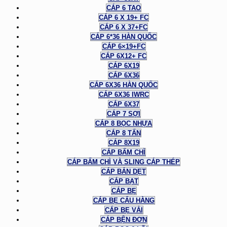
CÁP 6 TAO
CÁP 6 X 19+ FC
CÁP 6 X 37+FC
CÁP 6*36 HÀN QUỐC
CÁP 6×19+FC
CÁP 6X12+ FC
CÁP 6X19
CÁP 6X36
CÁP 6X36 HÀN QUỐC
CÁP 6X36 IWRC
CÁP 6X37
CÁP 7 SỢI
CÁP 8 BỌC NHỰA
CÁP 8 TẤN
CÁP 8X19
CÁP BẤM CHÌ
CÁP BẤM CHÌ VÀ SLING CÁP THÉP
CÁP BẢN DẸT
CÁP BẠT
CÁP BẸ
CÁP BẸ CẨU HÀNG
CÁP BẸ VẢI
CÁP BỆN ĐƠN