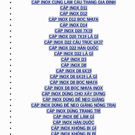
CÁP INOX CÙNG LÀM CẦU THANG GIA ĐÌNH
CÁP INOX D11
CÁP INOX D12
CÁP INOX D12 BỌC NHỰA
CÁP INOX D14
CÁP INOX D20 7X19
CÁP INOX D20 7X19 LÀ GÌ
CÁP INOX D22 CẤU TRÚC 6X37
CÁP INOX D22 HÀN QUỐC
CÁP INOX D22 LÀ GÌ
CÁP INOX D3
CÁP INOX D8
CÁP INOX D8 6X19
CÁP INOX D8 6X19 LÀ GÌ
CÁP INOX D8 BỌC NHỰA
CÁP INOX D8 BỌC NHỰA INOX
CÁP INOX DÙNG CHO XÂY DỰNG
CÁP INOX DÙNG ĐỂ NEO GIẰNG
CÁP INOX DÙNG ĐỂ NEO GIẰNG NÔNG TRẠI
CÁP INOX DÙNG TRANG TRÍ
CÁP INOX ĐỂ LÀM GÌ
CÁP INOX HÀN QUỐC
CÁP INOX KHÔNG BỊ GỈ
CÁP INOX KHÔNG BỊ RỈ