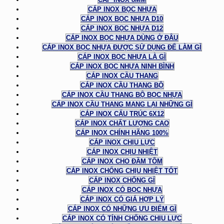
CÁP INOX BỌC NHỰA
CÁP INOX BỌC NHỰA D10
CÁP INOX BỌC NHỰA D12
CÁP INOX BỌC NHỰA DÙNG Ở ĐÂU
CÁP INOX BỌC NHỰA ĐƯỢC SỬ DỤNG ĐỂ LÀM GÌ
CÁP INOX BỌC NHỰA LÀ GÌ
CÁP INOX BỌC NHỰA NINH BÌNH
CÁP INOX CẦU THANG
CÁP INOX CẦU THANG BỘ
CÁP INOX CẦU THANG BỘ BỌC NHỰA
CÁP INOX CẦU THANG MANG LẠI NHỮNG GÌ
CÁP INOX CẤU TRÚC 6X12
CÁP INOX CHẤT LƯỢNG CAO
CÁP INOX CHÍNH HÃNG 100%
CÁP INOX CHỊU LỰC
CÁP INOX CHỊU NHIỆT
CÁP INOX CHO ĐẦM TÔM
CÁP INOX CHỐNG CHỊU NHIỆT TỐT
CÁP INOX CHỐNG GỈ
CÁP INOX CÓ BỌC NHỰA
CÁP INOX CÓ GIÁ HỢP LÝ
CÁP INOX CÓ NHỮNG ƯU ĐIỂM GÌ
CÁP INOX CÓ TÍNH CHỐNG CHỊU LỰC