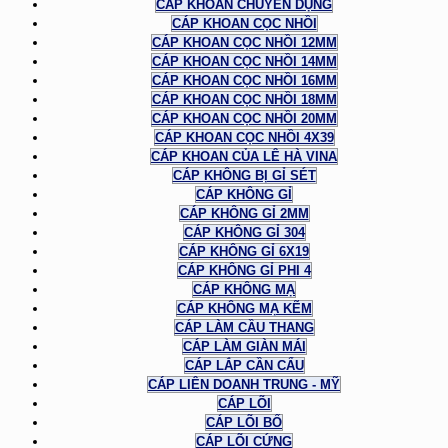
CÁP KHOAN CHUYÊN DỤNG
CÁP KHOAN CỌC NHỒI
CÁP KHOAN CỌC NHỒI 12MM
CÁP KHOAN CỌC NHỒI 14MM
CÁP KHOAN CỌC NHỒI 16MM
CÁP KHOAN CỌC NHỒI 18MM
CÁP KHOAN CỌC NHỒI 20MM
CÁP KHOAN CỌC NHỒI 4X39
CÁP KHOAN CỦA LÊ HÀ VINA
CÁP KHÔNG BỊ GỈ SÉT
CÁP KHÔNG GỈ
CÁP KHÔNG GỈ 2MM
CÁP KHÔNG GỈ 304
CÁP KHÔNG GỈ 6X19
CÁP KHÔNG GỈ PHI 4
CÁP KHÔNG MẠ
CÁP KHÔNG MẠ KẼM
CÁP LÀM CẦU THANG
CÁP LÀM GIÀN MÁI
CÁP LẮP CẦN CẨU
CÁP LIÊN DOANH TRUNG - MỸ
CÁP LÕI
CÁP LÕI BỐ
CÁP LÕI CỨNG