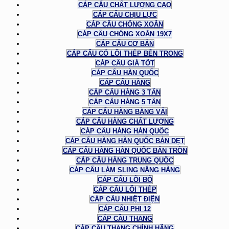
CÁP CẨU CHẤT LƯỢNG CAO
CÁP CẨU CHỊU LỰC
CÁP CẨU CHỐNG XOẮN
CÁP CẨU CHỐNG XOẮN 19X7
CÁP CẨU CƠ BẢN
CÁP CẨU CÓ LÕI THÉP BÊN TRONG
CÁP CẨU GIÁ TỐT
CÁP CẨU HÀN QUỐC
CÁP CẨU HÀNG
CÁP CẨU HÀNG 3 TẤN
CÁP CẨU HÀNG 5 TẤN
CÁP CẨU HÀNG BẰNG VẢI
CÁP CẨU HÀNG CHẤT LƯỢNG
CÁP CẨU HÀNG HÀN QUỐC
CÁP CẨU HÀNG HÀN QUỐC BẢN DẸT
CÁP CẨU HÀNG HÀN QUỐC BẢN TRÒN
CÁP CẨU HÀNG TRUNG QUỐC
CÁP CẨU LÀM SLING NÂNG HÀNG
CÁP CẨU LÕI BỐ
CÁP CẨU LÕI THÉP
CÁP CẨU NHIỆT ĐIỆN
CÁP CẨU PHI 12
CÁP CẦU THANG
CÁP CẦU THANG CHÍNH HÃNG