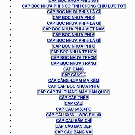
CÁP BỌC NHỰA PHI 3 6X7
CÁP BỌC NHỰA PHI 3 CÓ TÍNH CHỐNG CHỊU LỰC TỐT
CÁP BỌC NHỰA PHI 3 LÀ GÌ
CÁP BỌC NHỰA PHI 4
CÁP BỌC NHỰA PHI 4 LÀ GÌ
CÁP BỌC NHỰA PHI 4 VIỆT NAM
CÁP BỌC NHỰA PHI 6
CÁP BỌC NHỰA PHI 6 LÀ GÌ
CÁP BỌC NHỰA PHI 8
CÁP BỌC NHỰA TP.HCM
CÁP BỌC NHỰA TPHCM
CÁP BỌC NHỰA TRẮNG
CÁP CĂNG
CÁP CĂNG 4
CÁP CĂNG 4.5MM MẠ KẼM
CÁP CÁP BỌC NHỰA PHI 6
CẤP CÁP TẢI THANG MÁY HÀN QUỐC
CẤP CÁP THÉP
CÁP CẨU
CÁP CẨU 6×36+FC
CÁP CẨU 6X36+ IWRC PHI 40
CÁP CẨU BẤM CHÌ
CÁP CẨU BẢN DẸP
CÁP CẨU BẰNG VẢI