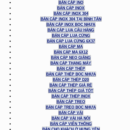
BÁN CÁP INO
BÁN CÁP INOX
BÁN CÁP INOX 304
BÁN CÁP INOX 304 TẠI BÌNH TÂN
BÁN CÁP INOX BỌC NHỰA
BÁN CÁP LỤA CẨU HÀNG
BÁN CÁP LỤA CỨNG
BÁN CÁP LỤA CỨNG 6X37
BÁN CÁP MẠ
BÁN CÁP MẠ 6X12
BÁN CÁP NEO GIẰNG
BÁN CÁP THANG MÁY
BÁN CÁP THÉP
BÁN CÁP THÉP BỌC NHỰA
BÁN CÁP THÉP D20
BÁN CÁP THÉP GIÁ RẺ
BÁN CÁP THÉP GIÁ TỐT
BÁN CÁP THÉP INOX
BÁN CÁP TREO
BÁN CÁP TREO BỌC NHỰA
BÁN CÁP VẢI
BÁN CÁP VẢI HÀ NỘI
BÁN CÁP VIỄN THÔNG
BÁN CHO KHÁCH Ở HƯNG YÊN