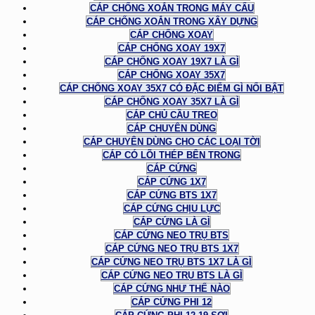
CÁP CHỐNG XOẮN TRONG MÁY CẨU
CÁP CHỐNG XOẮN TRONG XÂY DỰNG
CÁP CHỐNG XOAY
CÁP CHỐNG XOAY 19X7
CÁP CHỐNG XOAY 19X7 LÀ GÌ
CÁP CHỐNG XOAY 35X7
CÁP CHỐNG XOAY 35X7 CÓ ĐẶC ĐIỂM GÌ NỔI BẬT
CÁP CHỐNG XOAY 35X7 LÀ GÌ
CÁP CHỦ CẦU TREO
CÁP CHUYÊN DÙNG
CÁP CHUYÊN DÙNG CHO CÁC LOẠI TỜI
CÁP CÓ LÕI THÉP BÊN TRONG
CÁP CỨNG
CÁP CỨNG 1X7
CÁP CỨNG BTS 1X7
CÁP CỨNG CHỊU LỰC
CÁP CỨNG LÀ GÌ
CÁP CỨNG NEO TRỤ BTS
CÁP CỨNG NEO TRỤ BTS 1X7
CÁP CỨNG NEO TRỤ BTS 1X7 LÀ GÌ
CÁP CỨNG NEO TRỤ BTS LÀ GÌ
CÁP CỨNG NHƯ THẾ NÀO
CÁP CỨNG PHI 12