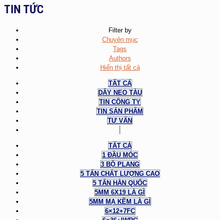
TIN TỨC
Filter by
Chuyên mục
Tags
Authors
Hiển thị tất cả
TẤT CẢ
DÂY NEO TÀU
TIN CÔNG TY
TIN SẢN PHẨM
TƯ VẤN
TẤT CẢ
1 ĐẦU MÓC
3 BỘ PLANG
5 TẤN CHẤT LƯỢNG CAO
5 TẤN HÀN QUỐC
5MM 6X19 LÀ GÌ
5MM MẠ KẼM LÀ GÌ
6×12+7FC