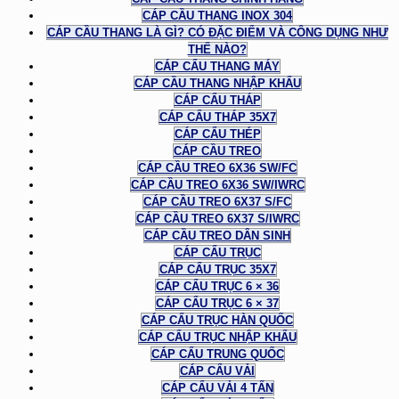
CÁP CẦU THANG INOX 304
CÁP CẦU THANG LÀ GÌ? CÓ ĐẶC ĐIỂM VÀ CÔNG DỤNG NHƯ
THẾ NÀO?
CÁP CẨU THANG MÁY
CÁP CẦU THANG NHẬP KHẨU
CÁP CẨU THÁP
CÁP CẨU THÁP 35X7
CÁP CẨU THÉP
CÁP CẦU TREO
CÁP CẦU TREO 6X36 SW/FC
CÁP CẦU TREO 6X36 SW/IWRC
CÁP CẦU TREO 6X37 S/FC
CÁP CẦU TREO 6X37 S/IWRC
CÁP CẦU TREO DÂN SINH
CÁP CẨU TRỤC
CÁP CẨU TRỤC 35X7
CÁP CẨU TRỤC 6 × 36
CÁP CẨU TRỤC 6 × 37
CÁP CẨU TRỤC HÀN QUỐC
CÁP CẨU TRỤC NHẬP KHẨU
CÁP CẨU TRUNG QUỐC
CÁP CẨU VẢI
CÁP CẨU VẢI 4 TẤN