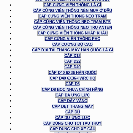
CÁP CỨNG VIỄN THÔNG LÀ GÌ
CÁP CỨNG VIỄN THÔNG NÊN MUA Ở ĐÂU
CÁP CỨNG VIỄN THÔNG NEO TRẠM
CÁP CỨNG VIỄN THÔNG NEO TRẠM BTS
CÁP CỨNG VIỄN THÔNG NEO TRỤ ANTEN
CÁP CỨNG VIỄN THÔNG NHẬP KHẨU
CÁP CỨNG VIỄN THÔNG PVC
CÁP CƯỜNG ĐỘ CAO
CÁP D10 TẢI THANG MÁY HÀN QUỐC LÀ GÌ
CÁP D12
CÁP D22
CÁP D40
CÁP D40 6X36 HÀN QUỐC
CÁP D40 6X36+IWRC HQ
CÁP D6
CÁP D8 BỌC NHỰA CHÍNH HÃNG
CÁP DẠ ỨNG LỰC
CÁP DÂY VĂNG
CÁP DẸT THANG MÁY
CÁP DÙ
CÁP DỰ ỨNG LỰC
CÁP DÙNG CHO TỜI TÀU THUỶ
CÁP DÙNG CHO XE CẨU