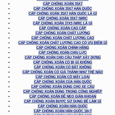
CÁP CHỐNG XOẮN 35X7
CÁP CHỐNG XOẮN 35X7 HÀN QUỐC
CÁP CHỐNG XOẮN 35X7 HÀN QUỐC LÀ GÌ
CÁP CHỐNG XOẮN 35X7 IWRC
CÁP CHỐNG XOẮN 37X5 IWRC LÀ GÌ
CÁP CHỐNG XOẮN CAO CẤP
CÁP CHỐNG XOẮN CHẤT LƯỢNG
CÁP CHỐNG XOẮN CHẤT LƯỢNG CAO
CÁP CHỐNG XOẮN CHẤT LƯỢNG CAO CÓ ƯU ĐIỂM GÌ
CÁP CHỐNG XOẮN CHÍNH HÃNG
CÁP CHỐNG XOẮN CHỊU LỰC
CÁP CHỐNG XOẮN CHO CẨU THÁP XÂY DỰNG
CÁP CHỐNG XOẮN CÓ BỊ GỈ KHÔNG
CÁP CHỐNG XOẮN CÓ ĐẮT KHÔNG
CÁP CHỐNG XOẮN CÓ GIÁ THÀNH NHƯ THẾ NÀO
CÁP CHỐNG XOẮN CÓ MẤY LOẠI
CÁP CHỐNG XOẮN CỦA HÀN QUỐC
CÁP CHỐNG XOẮN DÙNG CHO XE CẨU
CÁP CHỐNG XOẮN DÙNG TRONG CÔNG NGHIỆP
CÁP CHỐNG XOẮN ĐỂ NEO GIÀN KHOAN
CÁP CHỐNG XOẮN ĐƯỢC SỬ DỤNG ĐỂ LÀM GÌ
CÁP CHỐNG XOẮN HÀN QUỐC
CÁP CHỐNG XOẮN HÀN QUỐC 18×7