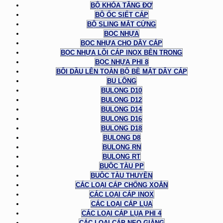
BỘ KHÓA TĂNG ĐƠ
BỘ ỐC SIẾT CÁP
BỘ SLING MẮT CỨNG
BỌC NHỰA
BỌC NHỰA CHO DÂY CÁP
BỌC NHỰA LÕI CÁP INOX BÊN TRONG
BỌC NHỰA PHI 8
BÔI DẦU LÊN TOÀN BỘ BỀ MẶT DÂY CÁP
BU LÔNG
BULONG D10
BULONG D12
BULONG D14
BULONG D16
BULONG D18
BULONG D8
BULONG RN
BULONG RT
BUỘC TÀU PP
BUỘC TÀU THUYỀN
CÁC LOẠI CÁP CHỐNG XOẮN
CÁC LOẠI CÁP INOX
CÁC LOẠI CÁP LỤA
CÁC LOẠI CÁP LỤA PHI 4
CÁC LOẠI CÁP NEO GIẰNG