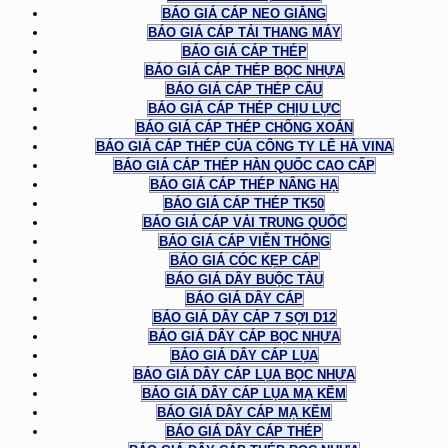
BÁO GIÁ CÁP NEO GIẰNG
BÁO GIÁ CÁP TẢI THANG MÁY
BÁO GIÁ CÁP THÉP
BÁO GIÁ CÁP THÉP BỌC NHỰA
BÁO GIÁ CÁP THÉP CẨU
BÁO GIÁ CÁP THÉP CHỊU LỰC
BÁO GIÁ CÁP THÉP CHỐNG XOẮN
BÁO GIÁ CÁP THÉP CỦA CÔNG TY LÊ HÀ VINA
BÁO GIÁ CÁP THÉP HÀN QUỐC CAO CẤP
BÁO GIÁ CÁP THÉP NÂNG HẠ
BÁO GIÁ CÁP THÉP TK50
BÁO GIÁ CÁP VẢI TRUNG QUỐC
BÁO GIÁ CÁP VIỄN THÔNG
BÁO GIÁ CÓC KẸP CÁP
BÁO GIÁ DÂY BUỘC TÀU
BÁO GIÁ DÂY CÁP
BÁO GIÁ DÂY CÁP 7 SỢI D12
BÁO GIÁ DÂY CÁP BỌC NHỰA
BÁO GIÁ DÂY CÁP LỤA
BÁO GIÁ DÂY CÁP LỤA BỌC NHỰA
BÁO GIÁ DÂY CÁP LỤA MẠ KẼM
BÁO GIÁ DÂY CÁP MẠ KẼM
BÁO GIÁ DÂY CÁP THÉP