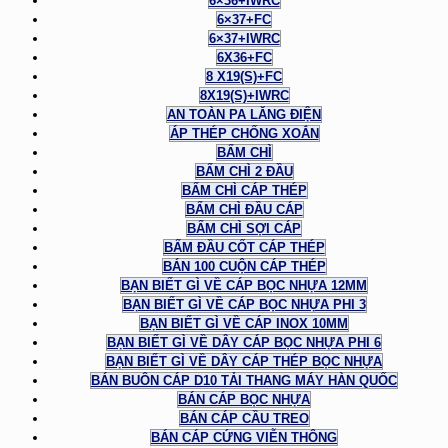
6×36+IWRC
6×37+FC
6×37+IWRC
6X36+FC
8 X19(S)+FC
8X19(S)+IWRC
AN TOÀN PA LĂNG ĐIỆN
ÁP THÉP CHỐNG XOẮN
BẤM CHÌ
BẤM CHÌ 2 ĐẦU
BẤM CHÌ CÁP THÉP
BẤM CHÌ ĐẦU CÁP
BẤM CHÌ SỢI CÁP
BẤM ĐẦU CỐT CÁP THÉP
BÁN 100 CUỘN CÁP THÉP
BẠN BIẾT GÌ VỀ CÁP BỌC NHỰA 12MM
BẠN BIẾT GÌ VỀ CÁP BỌC NHỰA PHI 3
BẠN BIẾT GÌ VỀ CÁP INOX 10MM
BẠN BIẾT GÌ VỀ DÂY CÁP BỌC NHỰA PHI 6
BẠN BIẾT GÌ VỀ DÂY CÁP THÉP BỌC NHỰA
BÁN BUÔN CÁP D10 TẢI THANG MÁY HÀN QUỐC
BÁN CÁP BỌC NHỰA
BÁN CÁP CẦU TREO
BÁN CÁP CỨNG VIỄN THÔNG