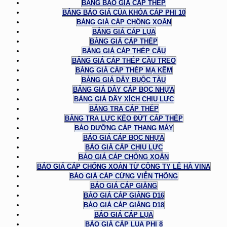
BẢNG BÁO GIÁ CÁP THÉP
BẢNG BÁO GIÁ CỦA KHÓA CÁP PHI 10
BẢNG GIÁ CÁP CHỐNG XOẮN
BẢNG GIÁ CÁP LỤA
BẢNG GIÁ CÁP THÉP
BẢNG GIÁ CÁP THÉP CẨU
BẢNG GIÁ CÁP THÉP CẦU TREO
BẢNG GIÁ CÁP THÉP MẠ KẼM
BẢNG GIÁ DÂY BUỘC TÀU
BẢNG GIÁ DÂY CÁP BỌC NHỰA
BẢNG GIÁ DÂY XÍCH CHỊU LỰC
BẢNG TRA CÁP THÉP
BẢNG TRA LỰC KÉO ĐỨT CÁP THÉP
BẢO DƯỠNG CÁP THANG MÁY
BÁO GIÁ CÁP BỌC NHỰA
BÁO GIÁ CÁP CHỊU LỰC
BÁO GIÁ CÁP CHỐNG XOẮN
BÁO GIÁ CÁP CHỐNG XOẮN TỪ CÔNG TY LÊ HÀ VINA
BÁO GIÁ CÁP CỨNG VIỄN THÔNG
BÁO GIÁ CÁP GIẰNG
BÁO GIÁ CÁP GIẰNG D16
BÁO GIÁ CÁP GIẰNG D18
BÁO GIÁ CÁP LỤA
BÁO GIÁ CÁP LỤA PHI 8