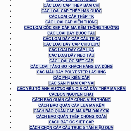
CÁC LOẠI CÁP THÉP BẤM CHÌ
CÁC LOẠI CÁP THÉP HÀN QUỐC
CÁC LOẠI CÁP THÉP TK
CÁC LOẠI CÁP VIỄN THÔNG
CÁC LOẠI CÓC KẸP CÁP MẠ KẼM THÔNG THƯỜNG
CÁC LOẠI DÂY BUỘC TÀU
CÁC LOẠI DÂY CÁP CẨU TRỤC
CÁC LOẠI DÂY CÁP CHỊU LỰC
CÁC LOẠI DÂY CÁP LỤA
CÁC LOẠI DÂY NEO TÀU
CÁC LOẠI ỐC SIẾT CÁP
CÁC LOẠI TĂNG ĐƠ KHÁCH HÀNG ƯA DÙNG
CÁC MẪU DÂY POLYESTER LASHING
CÁC PHỤ KIỆN CÁP
CÁC SẢN PHẨM CÁP VẢI
CÁC YẾU TỐ ẢNH HƯỞNG ĐẾN GIÁ CẢ DÂY THÉP MẠ KẼM
CACBON NGUYÊN CHẤT
CÁCH BẢO QUẢN CÁP CỨNG VIỄN THÔNG
CÁCH BẢO QUẢN CÁP LỤA MẠ KẼM
CÁCH BẢO QUẢN CÁP MẠ KẼM D40 6X36
CÁCH BẢO QUẢN THÉP CHỐNG XOẮN
CÁCH BẮT ỐC SIẾT CÁP
CÁCH CHỌN CÁP CẦU TRỤC 5 TẤN HIỆU QUẢ