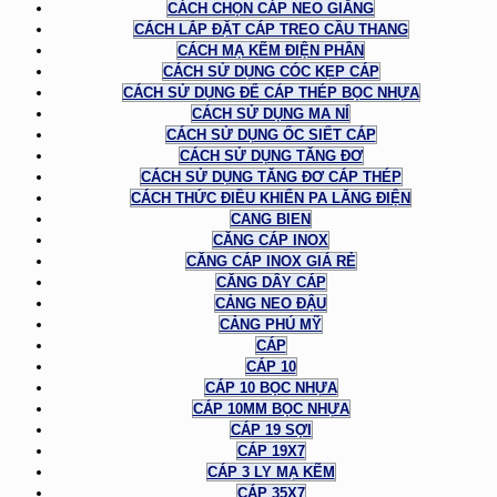
CÁCH CHỌN CÁP NEO GIẰNG
CÁCH LẮP ĐẶT CÁP TREO CẦU THANG
CÁCH MẠ KẼM ĐIỆN PHÂN
CÁCH SỬ DỤNG CÓC KẸP CÁP
CÁCH SỬ DỤNG ĐỂ CÁP THÉP BỌC NHỰA
CÁCH SỬ DỤNG MA NÍ
CÁCH SỬ DỤNG ỐC SIẾT CÁP
CÁCH SỬ DỤNG TĂNG ĐƠ
CÁCH SỬ DỤNG TĂNG ĐƠ CÁP THÉP
CÁCH THỨC ĐIỀU KHIỂN PA LĂNG ĐIỆN
CANG BIEN
CĂNG CÁP INOX
CĂNG CÁP INOX GIÁ RẺ
CĂNG DÂY CÁP
CẢNG NEO ĐẬU
CẢNG PHÚ MỸ
CÁP
CÁP 10
CÁP 10 BỌC NHỰA
CÁP 10MM BỌC NHỰA
CÁP 19 SỢI
CÁP 19X7
CÁP 3 LY MẠ KẼM
CÁP 35X7