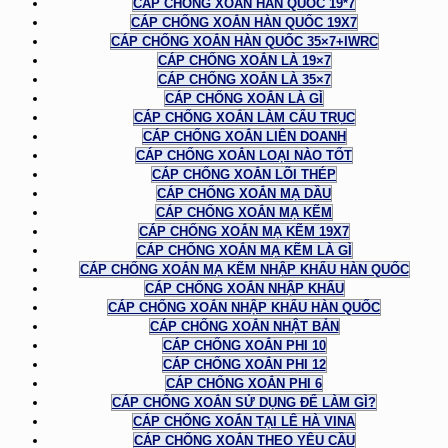
CÁP CHỐNG XOẮN HÀN QUỐC 19*7
CÁP CHỐNG XOẮN HÀN QUỐC 19X7
CÁP CHỐNG XOẮN HÀN QUỐC 35×7+IWRC
CÁP CHỐNG XOẮN LÀ 19×7
CÁP CHỐNG XOẮN LÀ 35×7
CÁP CHỐNG XOẮN LÀ GÌ
CÁP CHỐNG XOẮN LÀM CẨU TRỤC
CÁP CHỐNG XOẮN LIÊN DOANH
CÁP CHỐNG XOẮN LOẠI NÀO TỐT
CÁP CHỐNG XOẮN LÕI THÉP
CÁP CHỐNG XOẮN MẠ DẦU
CÁP CHỐNG XOẮN MẠ KẼM
CÁP CHỐNG XOẮN MẠ KẼM 19X7
CÁP CHỐNG XOẮN MẠ KẼM LÀ GÌ
CÁP CHỐNG XOẮN MẠ KẼM NHẬP KHẨU HÀN QUỐC
CÁP CHỐNG XOẮN NHẬP KHẨU
CÁP CHỐNG XOẮN NHẬP KHẨU HÀN QUỐC
CÁP CHỐNG XOẮN NHẬT BẢN
CÁP CHỐNG XOẮN PHI 10
CÁP CHỐNG XOẮN PHI 12
CÁP CHỐNG XOẮN PHI 6
CÁP CHỐNG XOẮN SỬ DỤNG ĐỂ LÀM GÌ?
CÁP CHỐNG XOẮN TẠI LÊ HÀ VINA
CÁP CHỐNG XOẮN THEO YÊU CẦU