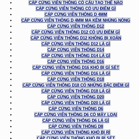
CÁP CỨNG VIỄN THÔNG CÓ CẤU TẠO THẾ NÀO
CÁP CỨNG VIỄN THÔNG CÓ ƯU ĐIỂM GÌ
CÁP CỨNG VIỄN THÔNG D 4MM
CÁP CỨNG VIỄN THÔNG D 4MM MẠ KẼM NHÚNG NÓNG
CÁP CỨNG VIỄN THÔNG D12
CÁP CỨNG VIỄN THÔNG D12 CÓ ƯU ĐIỂM GÌ
CÁP CỨNG VIỄN THÔNG D12 KHÔNG BỊ XOẮN
CÁP CỨNG VIỄN THÔNG D12 LÀ GÌ
CÁP CỨNG VIỄN THÔNG D14
CÁP CỨNG VIỄN THÔNG D14 LÀ GÌ
CÁP CỨNG VIỄN THÔNG D16
CÁP CỨNG VIỄN THÔNG D16 KHÓ BỊ GỈ SÉT
CÁP CỨNG VIỄN THÔNG D16 LÀ GÌ
CÁP CỨNG VIỄN THÔNG D18
CÁP CỨNG VIỄN THÔNG D18 CÓ NHỮNG ĐẶC ĐIỂM GÌ
CÁP CỨNG VIỄN THÔNG D18 LÀ GÌ
CÁP CỨNG VIỄN THÔNG D20
CÁP CỨNG VIỄN THÔNG D20 LÀ GÌ
CÁP CỨNG VIỄN THÔNG D6
CÁP CỨNG VIỄN THÔNG D6 CÓ MẤY LOẠI
CÁP CỨNG VIỄN THÔNG D6 LÀ GÌ
CÁP CỨNG VIỄN THÔNG D8
CÁP CỨNG VIỄN THÔNG KHÓ BỊ RỈ
CÁP CỨNG VIỄN THÔNG KHÓ BỊ RỈ SÉT