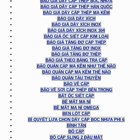
BÁO GIÁ DÂY CÁP THÉP BỌC NHỰA
BÁO GIÁ DÂY CÁP THÉP HÀN QUỐC
BÁO GIÁ DÂY CÁP THÉP MẠ KẼM
BÁO GIÁ DÂY XÍCH
BÁO GIÁ DÂY XÍCH INOX
BÁO GIÁ DÂY XÍCH INOX 304
BÁO GIÁ ỐC SIẾT CÁP KIM LOẠI
BÁO GIÁ TĂNG ĐƠ CÁP THÉP
BÁO GIÁ TĂNG ĐƠ INOX
BÁO GIÁ TĂNG ĐƠ THÉP
BÁO GIÁ THEO BẢNG TRA CÁP
BẢO QUẢN CÁP MẠ KẼM NHƯ THẾ NÀO
BẢO QUẢN CÁP MẠ KẼM THẾ NÀO
BẢO QUẢN TÀU THUYỀN
BẢO VỆ CÁP
BẢO VỆ SỢI CÁP THÉP BÊN TRONG
BẮT ỐC SIẾT CÁP
BỀ MẶT MA NÍ
BỀ MẶT MA NÍ OMEGA
BẸN LÓT CÁP
BÍ QUYẾT LỰA CHỌN DÂY CÁP BỌC NHỰA PHI 6
BÌNH TÂN
BÓ CÁP
BỘ CÁP SLING 2 ĐẦU MẮT