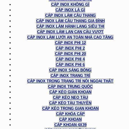
CÁP INOX KHÔNG GỈ
CÁP INOX LÀ GÌ
CÁP INOX LÀM CẦU THANG
CÁP INOX LÀM CẦU THANG GIA ĐÌNH
CÁP INOX LÀM HÀNH LANG SIÊU THỊ
CÁP INOX LÀM LAN CAN CẦU VƯỢT
CÁP INOX LÀM LƯỚI AN TOÀN NHÀ CAO TẦNG
CÁP INOX PHI 12
CÁP INOX PHI 2
CÁP INOX PHI 20
CÁP INOX PHI 4
CÁP INOX PHI 6
CÁP INOX SÁNG BÓNG
CÁP INOX TRANG TRÍ
CÁP INOX TRONG TRANG TRÍ NỘI NGOẠI THẤT
CÁP INOX TRUNG QUỐC
CÁP KÉO GIÀN KHOAN
CÁP KÉO NEO TÀU
CÁP KÉO TÀU THUYỀN
CÁP KÉO TRONG GIAN KHOAN
CÁP KHÓA CÁP
CÁP KHOAN
CÁP KHOAN 4X39