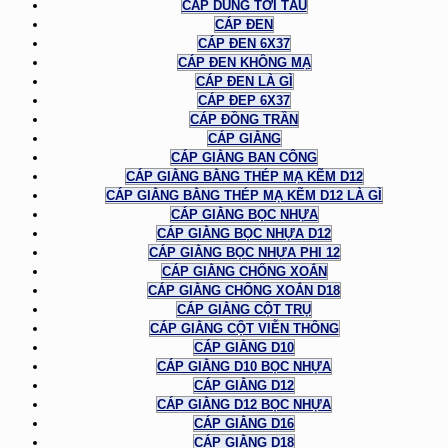
CÁP DÙNG TỜI TÀU
CÁP ĐEN
CÁP ĐEN 6X37
CÁP ĐEN KHÔNG MẠ
CÁP ĐEN LÀ GÌ
CÁP ĐEP 6X37
CÁP ĐỒNG TRẦN
CÁP GIẰNG
CÁP GIẰNG BAN CÔNG
CÁP GIẰNG BẰNG THÉP MẠ KẼM D12
CÁP GIẰNG BẰNG THÉP MẠ KẼM D12 LÀ GÌ
CÁP GIẰNG BỌC NHỰA
CÁP GIẰNG BỌC NHỰA D12
CÁP GIẰNG BỌC NHỰA PHI 12
CÁP GIẰNG CHỐNG XOẮN
CÁP GIẰNG CHỐNG XOẮN D18
CÁP GIẰNG CỘT TRỤ
CÁP GIẰNG CỘT VIỄN THÔNG
CÁP GIẰNG D10
CÁP GIẰNG D10 BỌC NHỰA
CÁP GIẰNG D12
CÁP GIẰNG D12 BỌC NHỰA
CÁP GIẰNG D16
CÁP GIẰNG D18