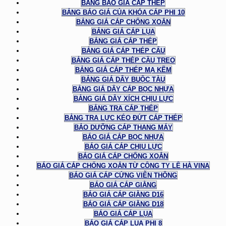
BẢNG BÁO GIÁ CÁP THÉP
BẢNG BÁO GIÁ CỦA KHÓA CÁP PHI 10
BẢNG GIÁ CÁP CHỐNG XOẮN
BẢNG GIÁ CÁP LỤA
BẢNG GIÁ CÁP THÉP
BẢNG GIÁ CÁP THÉP CẨU
BẢNG GIÁ CÁP THÉP CẦU TREO
BẢNG GIÁ CÁP THÉP MẠ KẼM
BẢNG GIÁ DÂY BUỘC TÀU
BẢNG GIÁ DÂY CÁP BỌC NHỰA
BẢNG GIÁ DÂY XÍCH CHỊU LỰC
BẢNG TRA CÁP THÉP
BẢNG TRA LỰC KÉO ĐỨT CÁP THÉP
BẢO DƯỠNG CÁP THANG MÁY
BÁO GIÁ CÁP BỌC NHỰA
BÁO GIÁ CÁP CHỊU LỰC
BÁO GIÁ CÁP CHỐNG XOẮN
BÁO GIÁ CÁP CHỐNG XOẮN TỪ CÔNG TY LÊ HÀ VINA
BÁO GIÁ CÁP CỨNG VIỄN THÔNG
BÁO GIÁ CÁP GIẰNG
BÁO GIÁ CÁP GIẰNG D16
BÁO GIÁ CÁP GIẰNG D18
BÁO GIÁ CÁP LỤA
BÁO GIÁ CÁP LỤA PHI 8