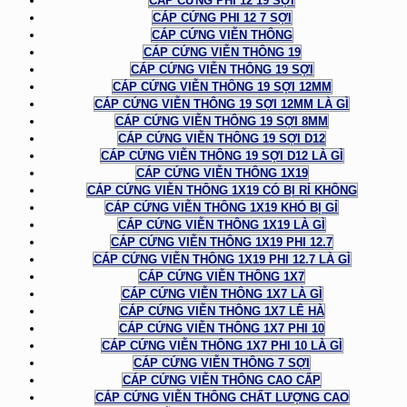
CÁP CỨNG PHI 12 19 SỢI
CÁP CỨNG PHI 12 7 SỢI
CÁP CỨNG VIỄN THÔNG
CÁP CỨNG VIỄN THÔNG 19
CÁP CỨNG VIỄN THÔNG 19 SỢI
CÁP CỨNG VIỄN THÔNG 19 SỢI 12MM
CÁP CỨNG VIỄN THÔNG 19 SỢI 12MM LÀ GÌ
CÁP CỨNG VIỄN THÔNG 19 SỢI 8MM
CÁP CỨNG VIỄN THÔNG 19 SỢI D12
CÁP CỨNG VIỄN THÔNG 19 SỢI D12 LÀ GÌ
CÁP CỨNG VIỄN THÔNG 1X19
CÁP CỨNG VIỄN THÔNG 1X19 CÓ BỊ RỈ KHÔNG
CÁP CỨNG VIỄN THÔNG 1X19 KHÓ BỊ GỈ
CÁP CỨNG VIỄN THÔNG 1X19 LÀ GÌ
CÁP CỨNG VIỄN THÔNG 1X19 PHI 12.7
CÁP CỨNG VIỄN THÔNG 1X19 PHI 12.7 LÀ GÌ
CÁP CỨNG VIỄN THÔNG 1X7
CÁP CỨNG VIỄN THÔNG 1X7 LÀ GÌ
CÁP CỨNG VIỄN THÔNG 1X7 LÊ HÀ
CÁP CỨNG VIỄN THÔNG 1X7 PHI 10
CÁP CỨNG VIỄN THÔNG 1X7 PHI 10 LÀ GÌ
CÁP CỨNG VIỄN THÔNG 7 SỢI
CÁP CỨNG VIỄN THÔNG CAO CẤP
CÁP CỨNG VIỄN THÔNG CHẤT LƯỢNG CAO