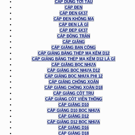
CÁP DÙNG TỜI TÀU
CÁP ĐEN
CÁP ĐEN 6X37
CÁP ĐEN KHÔNG MẠ
CÁP ĐEN LÀ GÌ
CÁP ĐEP 6X37
CÁP ĐỒNG TRẦN
CÁP GIẰNG
CÁP GIẰNG BAN CÔNG
CÁP GIẰNG BẰNG THÉP MẠ KẼM D12
CÁP GIẰNG BẰNG THÉP MẠ KẼM D12 LÀ GÌ
CÁP GIẰNG BỌC NHỰA
CÁP GIẰNG BỌC NHỰA D12
CÁP GIẰNG BỌC NHỰA PHI 12
CÁP GIẰNG CHỐNG XOẮN
CÁP GIẰNG CHỐNG XOẮN D18
CÁP GIẰNG CỘT TRỤ
CÁP GIẰNG CỘT VIỄN THÔNG
CÁP GIẰNG D10
CÁP GIẰNG D10 BỌC NHỰA
CÁP GIẰNG D12
CÁP GIẰNG D12 BỌC NHỰA
CÁP GIẰNG D16
CÁP GIẰNG D18