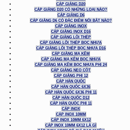
CÁP GIẰNG D20
CÁP GIẰNG D20 CÓ NHỮNG LOẠI NÀO?
CÁP GIẰNG D6
CÁP GIẰNG D6 CÓ ĐẶC ĐIỂM NỔI BẬT NÀO?
CÁP GIẰNG INOX
CÁP GIẰNG INOX D16
CÁP GIẰNG LÕI THÉP
CÁP GIẰNG LÕI THÉP BỌC NHỰA
CÁP GIẰNG LÕI THÉP BỌC NHỰA D16
CÁP GIẰNG MẠ KẼM
CÁP GIẰNG MẠ KẼM BỌC NHỰA
CÁP GIẰNG MẠ KẼM BỌC NHỰA PHI 24
CÁP GIẰNG NEO CỘT
CÁP GIẰNG PHI 12
CÁP HÀN QUỐC
CÁP HÀN QUỐC 6X36
CÁP HÀN QUỐC 6X36 PHI 11
CÁP HÀN QUỐC D12
CÁP HÀN QUỐC PHI 11
CÁP INOX
CÁP INOX 10MM
CÁP INOX 10MM 6X12
CÁP INOX 10MM 6X12 LÀ GÌ