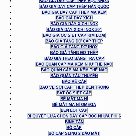
BÁO GIÁ DÂY CÁP THÉP BỌC NHỰA
BÁO GIÁ DÂY CÁP THÉP HÀN QUỐC
BÁO GIÁ DÂY CÁP THÉP MẠ KẼM
BÁO GIÁ DÂY XÍCH
BÁO GIÁ DÂY XÍCH INOX
BÁO GIÁ DÂY XÍCH INOX 304
BÁO GIÁ ỐC SIẾT CÁP KIM LOẠI
BÁO GIÁ TĂNG ĐƠ CÁP THÉP
BÁO GIÁ TĂNG ĐƠ INOX
BÁO GIÁ TĂNG ĐƠ THÉP
BÁO GIÁ THEO BẢNG TRA CÁP
BẢO QUẢN CÁP MẠ KẼM NHƯ THẾ NÀO
BẢO QUẢN CÁP MẠ KẼM THẾ NÀO
BẢO QUẢN TÀU THUYỀN
BẢO VỆ CÁP
BẢO VỆ SỢI CÁP THÉP BÊN TRONG
BẮT ỐC SIẾT CÁP
BỀ MẶT MA NÍ
BỀ MẶT MA NÍ OMEGA
BẸN LÓT CÁP
BÍ QUYẾT LỰA CHỌN DÂY CÁP BỌC NHỰA PHI 6
BÌNH TÂN
BÓ CÁP
BỘ CÁP SLING 2 ĐẦU MẮT