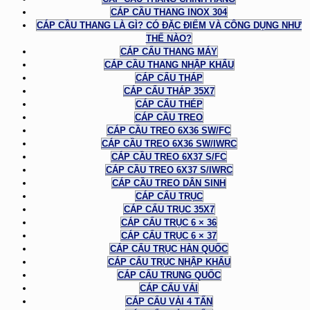
CÁP CẦU THANG INOX 304
CÁP CẦU THANG LÀ GÌ? CÓ ĐẶC ĐIỂM VÀ CÔNG DỤNG NHƯ
THẾ NÀO?
CÁP CẨU THANG MÁY
CÁP CẦU THANG NHẬP KHẨU
CÁP CẨU THÁP
CÁP CẨU THÁP 35X7
CÁP CẨU THÉP
CÁP CẦU TREO
CÁP CẦU TREO 6X36 SW/FC
CÁP CẦU TREO 6X36 SW/IWRC
CÁP CẦU TREO 6X37 S/FC
CÁP CẦU TREO 6X37 S/IWRC
CÁP CẦU TREO DÂN SINH
CÁP CẨU TRỤC
CÁP CẨU TRỤC 35X7
CÁP CẨU TRỤC 6 × 36
CÁP CẨU TRỤC 6 × 37
CÁP CẨU TRỤC HÀN QUỐC
CÁP CẨU TRỤC NHẬP KHẨU
CÁP CẨU TRUNG QUỐC
CÁP CẨU VẢI
CÁP CẨU VẢI 4 TẤN