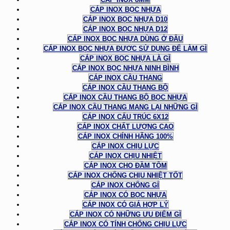
CÁP INOX BỌC NHỰA
CÁP INOX BỌC NHỰA D10
CÁP INOX BỌC NHỰA D12
CÁP INOX BỌC NHỰA DÙNG Ở ĐÂU
CÁP INOX BỌC NHỰA ĐƯỢC SỬ DỤNG ĐỂ LÀM GÌ
CÁP INOX BỌC NHỰA LÀ GÌ
CÁP INOX BỌC NHỰA NINH BÌNH
CÁP INOX CẦU THANG
CÁP INOX CẦU THANG BỘ
CÁP INOX CẦU THANG BỘ BỌC NHỰA
CÁP INOX CẦU THANG MANG LẠI NHỮNG GÌ
CÁP INOX CẤU TRÚC 6X12
CÁP INOX CHẤT LƯỢNG CAO
CÁP INOX CHÍNH HÃNG 100%
CÁP INOX CHỊU LỰC
CÁP INOX CHỊU NHIỆT
CÁP INOX CHO ĐẦM TÔM
CÁP INOX CHỐNG CHỊU NHIỆT TỐT
CÁP INOX CHỐNG GỈ
CÁP INOX CÓ BỌC NHỰA
CÁP INOX CÓ GIÁ HỢP LÝ
CÁP INOX CÓ NHỮNG ƯU ĐIỂM GÌ
CÁP INOX CÓ TÍNH CHỐNG CHỊU LỰC