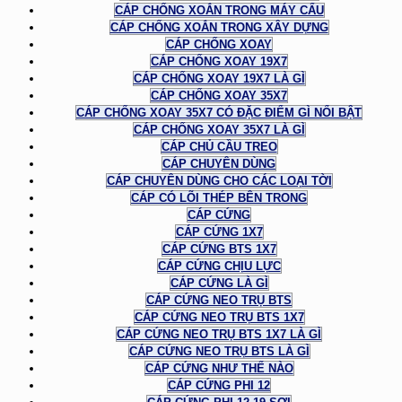
CÁP CHỐNG XOẮN TRONG MÁY CẨU
CÁP CHỐNG XOẮN TRONG XÂY DỰNG
CÁP CHỐNG XOAY
CÁP CHỐNG XOAY 19X7
CÁP CHỐNG XOAY 19X7 LÀ GÌ
CÁP CHỐNG XOAY 35X7
CÁP CHỐNG XOAY 35X7 CÓ ĐẶC ĐIỂM GÌ NỔI BẬT
CÁP CHỐNG XOAY 35X7 LÀ GÌ
CÁP CHỦ CẦU TREO
CÁP CHUYÊN DÙNG
CÁP CHUYÊN DÙNG CHO CÁC LOẠI TỜI
CÁP CÓ LÕI THÉP BÊN TRONG
CÁP CỨNG
CÁP CỨNG 1X7
CÁP CỨNG BTS 1X7
CÁP CỨNG CHỊU LỰC
CÁP CỨNG LÀ GÌ
CÁP CỨNG NEO TRỤ BTS
CÁP CỨNG NEO TRỤ BTS 1X7
CÁP CỨNG NEO TRỤ BTS 1X7 LÀ GÌ
CÁP CỨNG NEO TRỤ BTS LÀ GÌ
CÁP CỨNG NHƯ THẾ NÀO
CÁP CỨNG PHI 12