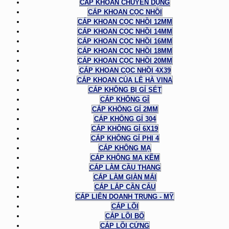
CÁP KHOAN CHUYÊN DỤNG
CÁP KHOAN CỌC NHỒI
CÁP KHOAN CỌC NHỒI 12MM
CÁP KHOAN CỌC NHỒI 14MM
CÁP KHOAN CỌC NHỒI 16MM
CÁP KHOAN CỌC NHỒI 18MM
CÁP KHOAN CỌC NHỒI 20MM
CÁP KHOAN CỌC NHỒI 4X39
CÁP KHOAN CỦA LÊ HÀ VINA
CÁP KHÔNG BỊ GỈ SÉT
CÁP KHÔNG GỈ
CÁP KHÔNG GỈ 2MM
CÁP KHÔNG GỈ 304
CÁP KHÔNG GỈ 6X19
CÁP KHÔNG GỈ PHI 4
CÁP KHÔNG MẠ
CÁP KHÔNG MẠ KẼM
CÁP LÀM CẦU THANG
CÁP LÀM GIÀN MÁI
CÁP LẮP CẦN CẨU
CÁP LIÊN DOANH TRUNG - MỸ
CÁP LÕI
CÁP LÕI BỐ
CÁP LÕI CỨNG