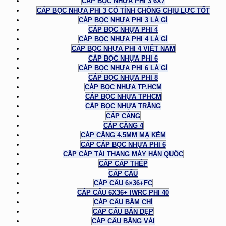
CÁP BỌC NHỰA PHI 3 6X7
CÁP BỌC NHỰA PHI 3 CÓ TÍNH CHỐNG CHỊU LỰC TỐT
CÁP BỌC NHỰA PHI 3 LÀ GÌ
CÁP BỌC NHỰA PHI 4
CÁP BỌC NHỰA PHI 4 LÀ GÌ
CÁP BỌC NHỰA PHI 4 VIỆT NAM
CÁP BỌC NHỰA PHI 6
CÁP BỌC NHỰA PHI 6 LÀ GÌ
CÁP BỌC NHỰA PHI 8
CÁP BỌC NHỰA TP.HCM
CÁP BỌC NHỰA TPHCM
CÁP BỌC NHỰA TRẮNG
CÁP CĂNG
CÁP CĂNG 4
CÁP CĂNG 4.5MM MẠ KẼM
CÁP CÁP BỌC NHỰA PHI 6
CẤP CÁP TẢI THANG MÁY HÀN QUỐC
CẤP CÁP THÉP
CÁP CẨU
CÁP CẨU 6×36+FC
CÁP CẨU 6X36+ IWRC PHI 40
CÁP CẨU BẤM CHÌ
CÁP CẨU BẢN DẸP
CÁP CẨU BẰNG VẢI