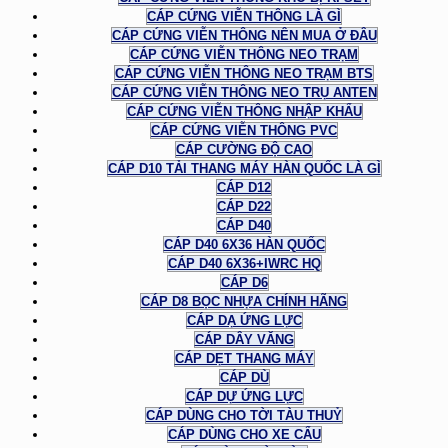
CÁP CỨNG VIỄN THÔNG LÀ GÌ
CÁP CỨNG VIỄN THÔNG NÊN MUA Ở ĐÂU
CÁP CỨNG VIỄN THÔNG NEO TRẠM
CÁP CỨNG VIỄN THÔNG NEO TRẠM BTS
CÁP CỨNG VIỄN THÔNG NEO TRỤ ANTEN
CÁP CỨNG VIỄN THÔNG NHẬP KHẨU
CÁP CỨNG VIỄN THÔNG PVC
CÁP CƯỜNG ĐỘ CAO
CÁP D10 TẢI THANG MÁY HÀN QUỐC LÀ GÌ
CÁP D12
CÁP D22
CÁP D40
CÁP D40 6X36 HÀN QUỐC
CÁP D40 6X36+IWRC HQ
CÁP D6
CÁP D8 BỌC NHỰA CHÍNH HÃNG
CÁP DẠ ỨNG LỰC
CÁP DÂY VĂNG
CÁP DẸT THANG MÁY
CÁP DÙ
CÁP DỰ ỨNG LỰC
CÁP DÙNG CHO TỜI TÀU THUỶ
CÁP DÙNG CHO XE CẨU