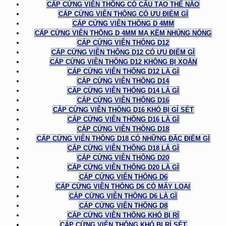
CÁP CỨNG VIỄN THÔNG CÓ CẤU TẠO THẾ NÀO
CÁP CỨNG VIỄN THÔNG CÓ ƯU ĐIỂM GÌ
CÁP CỨNG VIỄN THÔNG D 4MM
CÁP CỨNG VIỄN THÔNG D 4MM MẠ KẼM NHÚNG NÓNG
CÁP CỨNG VIỄN THÔNG D12
CÁP CỨNG VIỄN THÔNG D12 CÓ ƯU ĐIỂM GÌ
CÁP CỨNG VIỄN THÔNG D12 KHÔNG BỊ XOẮN
CÁP CỨNG VIỄN THÔNG D12 LÀ GÌ
CÁP CỨNG VIỄN THÔNG D14
CÁP CỨNG VIỄN THÔNG D14 LÀ GÌ
CÁP CỨNG VIỄN THÔNG D16
CÁP CỨNG VIỄN THÔNG D16 KHÓ BỊ GỈ SÉT
CÁP CỨNG VIỄN THÔNG D16 LÀ GÌ
CÁP CỨNG VIỄN THÔNG D18
CÁP CỨNG VIỄN THÔNG D18 CÓ NHỮNG ĐẶC ĐIỂM GÌ
CÁP CỨNG VIỄN THÔNG D18 LÀ GÌ
CÁP CỨNG VIỄN THÔNG D20
CÁP CỨNG VIỄN THÔNG D20 LÀ GÌ
CÁP CỨNG VIỄN THÔNG D6
CÁP CỨNG VIỄN THÔNG D6 CÓ MẤY LOẠI
CÁP CỨNG VIỄN THÔNG D6 LÀ GÌ
CÁP CỨNG VIỄN THÔNG D8
CÁP CỨNG VIỄN THÔNG KHÓ BỊ RỈ
CÁP CỨNG VIỄN THÔNG KHÓ BỊ RỈ SÉT