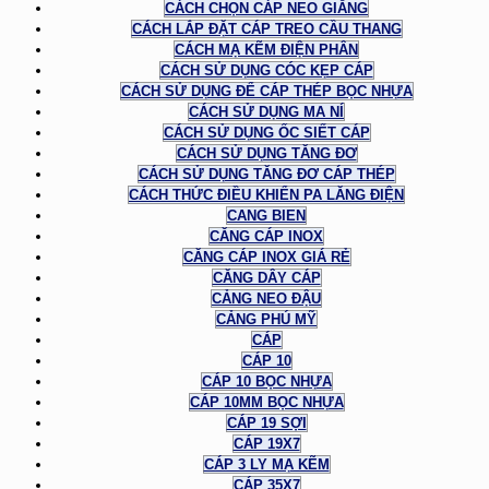
CÁCH CHỌN CÁP NEO GIẰNG
CÁCH LẮP ĐẶT CÁP TREO CẦU THANG
CÁCH MẠ KẼM ĐIỆN PHÂN
CÁCH SỬ DỤNG CÓC KẸP CÁP
CÁCH SỬ DỤNG ĐỂ CÁP THÉP BỌC NHỰA
CÁCH SỬ DỤNG MA NÍ
CÁCH SỬ DỤNG ỐC SIẾT CÁP
CÁCH SỬ DỤNG TĂNG ĐƠ
CÁCH SỬ DỤNG TĂNG ĐƠ CÁP THÉP
CÁCH THỨC ĐIỀU KHIỂN PA LĂNG ĐIỆN
CANG BIEN
CĂNG CÁP INOX
CĂNG CÁP INOX GIÁ RẺ
CĂNG DÂY CÁP
CẢNG NEO ĐẬU
CẢNG PHÚ MỸ
CÁP
CÁP 10
CÁP 10 BỌC NHỰA
CÁP 10MM BỌC NHỰA
CÁP 19 SỢI
CÁP 19X7
CÁP 3 LY MẠ KẼM
CÁP 35X7