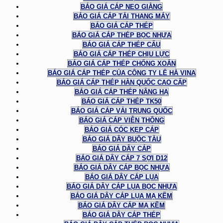
BÁO GIÁ CÁP NEO GIẰNG
BÁO GIÁ CÁP TẢI THANG MÁY
BÁO GIÁ CÁP THÉP
BÁO GIÁ CÁP THÉP BỌC NHỰA
BÁO GIÁ CÁP THÉP CẨU
BÁO GIÁ CÁP THÉP CHỊU LỰC
BÁO GIÁ CÁP THÉP CHỐNG XOẮN
BÁO GIÁ CÁP THÉP CỦA CÔNG TY LÊ HÀ VINA
BÁO GIÁ CÁP THÉP HÀN QUỐC CAO CẤP
BÁO GIÁ CÁP THÉP NÂNG HẠ
BÁO GIÁ CÁP THÉP TK50
BÁO GIÁ CÁP VẢI TRUNG QUỐC
BÁO GIÁ CÁP VIỄN THÔNG
BÁO GIÁ CÓC KẸP CÁP
BÁO GIÁ DÂY BUỘC TÀU
BÁO GIÁ DÂY CÁP
BÁO GIÁ DÂY CÁP 7 SỢI D12
BÁO GIÁ DÂY CÁP BỌC NHỰA
BÁO GIÁ DÂY CÁP LỤA
BÁO GIÁ DÂY CÁP LỤA BỌC NHỰA
BÁO GIÁ DÂY CÁP LỤA MẠ KẼM
BÁO GIÁ DÂY CÁP MẠ KẼM
BÁO GIÁ DÂY CÁP THÉP