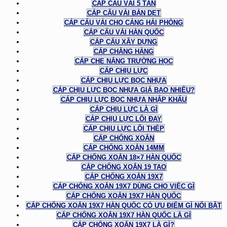
CÁP CẨU VẢI 5 TẤN
CÁP CẨU VẢI BẢN DẸT
CÁP CẨU VẢI CHO CẢNG HẢI PHÒNG
CÁP CẨU VẢI HÀN QUỐC
CÁP CẨU XÂY DỰNG
CÁP CHẰNG HÀNG
CÁP CHE NẮNG TRƯỜNG HỌC
CÁP CHỊU LỰC
CÁP CHỊU LỰC BỌC NHỰA
CÁP CHỊU LỰC BỌC NHỰA GIÁ BAO NHIÊU?
CÁP CHỊU LỰC BỌC NHỰA NHẬP KHẨU
CÁP CHỊU LỰC LÀ GÌ
CÁP CHỊU LỰC LÕI ĐAY
CÁP CHỊU LỰC LÕI THÉP
CÁP CHỐNG XOẮN
CÁP CHỐNG XOẮN 14MM
CÁP CHỐNG XOẮN 18×7 HÀN QUỐC
CÁP CHỐNG XOẮN 19 TAO
CÁP CHỐNG XOẮN 19X7
CÁP CHỐNG XOẮN 19X7 DÙNG CHO VIỆC GÌ
CÁP CHỐNG XOẮN 19X7 HÀN QUỐC
CÁP CHỐNG XOẮN 19X7 HÀN QUỐC CÓ ƯU ĐIỂM GÌ NỔI BẬT
CÁP CHỐNG XOẮN 19X7 HÀN QUỐC LÀ GÌ
CÁP CHỐNG XOẮN 19X7 LÀ GÌ?