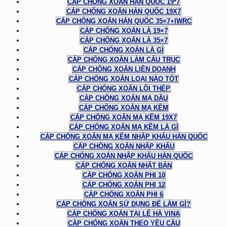
CÁP CHỐNG XOẮN HÀN QUỐC 19*7
CÁP CHỐNG XOẮN HÀN QUỐC 19X7
CÁP CHỐNG XOẮN HÀN QUỐC 35×7+IWRC
CÁP CHỐNG XOẮN LÀ 19×7
CÁP CHỐNG XOẮN LÀ 35×7
CÁP CHỐNG XOẮN LÀ GÌ
CÁP CHỐNG XOẮN LÀM CẨU TRỤC
CÁP CHỐNG XOẮN LIÊN DOANH
CÁP CHỐNG XOẮN LOẠI NÀO TỐT
CÁP CHỐNG XOẮN LÕI THÉP
CÁP CHỐNG XOẮN MẠ DẦU
CÁP CHỐNG XOẮN MẠ KẼM
CÁP CHỐNG XOẮN MẠ KẼM 19X7
CÁP CHỐNG XOẮN MẠ KẼM LÀ GÌ
CÁP CHỐNG XOẮN MẠ KẼM NHẬP KHẨU HÀN QUỐC
CÁP CHỐNG XOẮN NHẬP KHẨU
CÁP CHỐNG XOẮN NHẬP KHẨU HÀN QUỐC
CÁP CHỐNG XOẮN NHẬT BẢN
CÁP CHỐNG XOẮN PHI 10
CÁP CHỐNG XOẮN PHI 12
CÁP CHỐNG XOẮN PHI 6
CÁP CHỐNG XOẮN SỬ DỤNG ĐỂ LÀM GÌ?
CÁP CHỐNG XOẮN TẠI LÊ HÀ VINA
CÁP CHỐNG XOẮN THEO YÊU CẦU