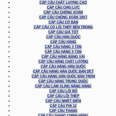
CÁP CẨU CHẤT LƯỢNG CAO
CÁP CẨU CHỊU LỰC
CÁP CẨU CHỐNG XOẮN
CÁP CẨU CHỐNG XOẮN 19X7
CÁP CẨU CƠ BẢN
CÁP CẨU CÓ LÕI THÉP BÊN TRONG
CÁP CẨU GIÁ TỐT
CÁP CẨU HÀN QUỐC
CÁP CẨU HÀNG
CÁP CẨU HÀNG 3 TẤN
CÁP CẨU HÀNG 5 TẤN
CÁP CẨU HÀNG BẰNG VẢI
CÁP CẨU HÀNG CHẤT LƯỢNG
CÁP CẨU HÀNG HÀN QUỐC
CÁP CẨU HÀNG HÀN QUỐC BẢN DẸT
CÁP CẨU HÀNG HÀN QUỐC BẢN TRÒN
CÁP CẨU HÀNG TRUNG QUỐC
CÁP CẨU LÀM SLING NÂNG HÀNG
CÁP CẨU LÕI BỐ
CÁP CẨU LÕI THÉP
CÁP CẨU NHIỆT ĐIỆN
CÁP CẨU PHI 12
CÁP CẦU THANG
CÁP CẦU THANG CHÍNH HÃNG