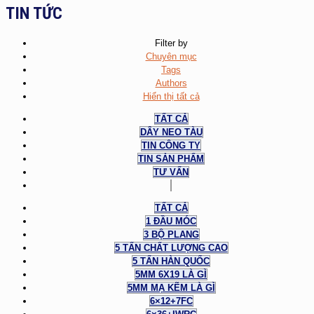
TIN TỨC
Filter by
Chuyên mục
Tags
Authors
Hiển thị tất cả
TẤT CẢ
DÂY NEO TÀU
TIN CÔNG TY
TIN SẢN PHẨM
TƯ VẤN
TẤT CẢ
1 ĐẦU MÓC
3 BỘ PLANG
5 TẤN CHẤT LƯỢNG CAO
5 TẤN HÀN QUỐC
5MM 6X19 LÀ GÌ
5MM MẠ KẼM LÀ GÌ
6×12+7FC