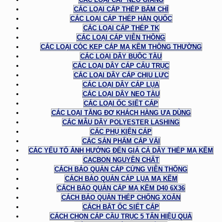
CÁC LOẠI CÁP THÉP BẤM CHÌ
CÁC LOẠI CÁP THÉP HÀN QUỐC
CÁC LOẠI CÁP THÉP TK
CÁC LOẠI CÁP VIỄN THÔNG
CÁC LOẠI CÓC KẸP CÁP MẠ KẼM THÔNG THƯỜNG
CÁC LOẠI DÂY BUỘC TÀU
CÁC LOẠI DÂY CÁP CẨU TRỤC
CÁC LOẠI DÂY CÁP CHỊU LỰC
CÁC LOẠI DÂY CÁP LỤA
CÁC LOẠI DÂY NEO TÀU
CÁC LOẠI ỐC SIẾT CÁP
CÁC LOẠI TĂNG ĐƠ KHÁCH HÀNG ƯA DÙNG
CÁC MẪU DÂY POLYESTER LASHING
CÁC PHỤ KIỆN CÁP
CÁC SẢN PHẨM CÁP VẢI
CÁC YẾU TỐ ẢNH HƯỞNG ĐẾN GIÁ CẢ DÂY THÉP MẠ KẼM
CACBON NGUYÊN CHẤT
CÁCH BẢO QUẢN CÁP CỨNG VIỄN THÔNG
CÁCH BẢO QUẢN CÁP LỤA MẠ KẼM
CÁCH BẢO QUẢN CÁP MẠ KẼM D40 6X36
CÁCH BẢO QUẢN THÉP CHỐNG XOẮN
CÁCH BẮT ỐC SIẾT CÁP
CÁCH CHỌN CÁP CẦU TRỤC 5 TẤN HIỆU QUẢ