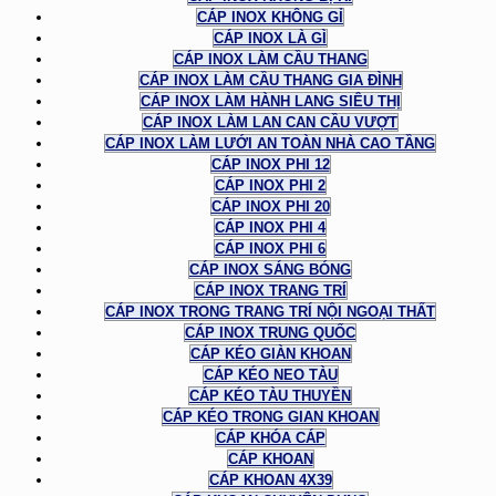
CÁP INOX KHÔNG GỈ
CÁP INOX LÀ GÌ
CÁP INOX LÀM CẦU THANG
CÁP INOX LÀM CẦU THANG GIA ĐÌNH
CÁP INOX LÀM HÀNH LANG SIÊU THỊ
CÁP INOX LÀM LAN CAN CẦU VƯỢT
CÁP INOX LÀM LƯỚI AN TOÀN NHÀ CAO TẦNG
CÁP INOX PHI 12
CÁP INOX PHI 2
CÁP INOX PHI 20
CÁP INOX PHI 4
CÁP INOX PHI 6
CÁP INOX SÁNG BÓNG
CÁP INOX TRANG TRÍ
CÁP INOX TRONG TRANG TRÍ NỘI NGOẠI THẤT
CÁP INOX TRUNG QUỐC
CÁP KÉO GIÀN KHOAN
CÁP KÉO NEO TÀU
CÁP KÉO TÀU THUYỀN
CÁP KÉO TRONG GIAN KHOAN
CÁP KHÓA CÁP
CÁP KHOAN
CÁP KHOAN 4X39