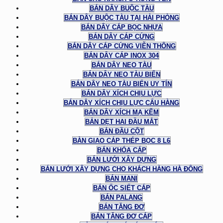
BÁN DÂY BUỘC TÀU
BÁN DÂY BUỘC TÀU TẠI HẢI PHÒNG
BÁN DÂY CÁP BỌC NHỰA
BÁN DÂY CÁP CỨNG
BÁN DÂY CÁP CỨNG VIỄN THÔNG
BÁN DÂY CÁP INOX 304
BÁN DÂY NEO TÀU
BÁN DÂY NEO TÀU BIỂN
BÁN DÂY NEO TÀU BIỂN UY TÍN
BÁN DÂY XÍCH CHỊU LỰC
BÁN DÂY XÍCH CHỊU LỰC CẨU HÀNG
BÁN DÂY XÍCH MẠ KẼM
BẢN DẸT HAI ĐẦU MẮT
BẢN ĐẦU CỘT
BÀN GIAO CÁP THÉP BỌC 8 L6
BÁN KHÓA CÁP
BÁN LƯỚI XÂY DỰNG
BÁN LƯỚI XÂY DỰNG CHO KHÁCH HÀNG HÀ ĐÔNG
BÁN MANI
BÁN ỐC SIẾT CÁP
BÁN PALANG
BÁN TĂNG ĐƠ
BÁN TĂNG ĐƠ CÁP