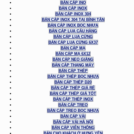
BÁN CÁP INO
BÁN CÁP INOX
BÁN CÁP INOX 304
BÁN CÁP INOX 304 TẠI BÌNH TÂN
BÁN CÁP INOX BỌC NHỰA
BÁN CÁP LỤA CẨU HÀNG
BÁN CÁP LỤA CỨNG
BÁN CÁP LỤA CỨNG 6X37
BÁN CÁP MẠ
BÁN CÁP MẠ 6X12
BÁN CÁP NEO GIẰNG
BÁN CÁP THANG MÁY
BÁN CÁP THÉP
BÁN CÁP THÉP BỌC NHỰA
BÁN CÁP THÉP D20
BÁN CÁP THÉP GIÁ RẺ
BÁN CÁP THÉP GIÁ TỐT
BÁN CÁP THÉP INOX
BÁN CÁP TREO
BÁN CÁP TREO BỌC NHỰA
BÁN CÁP VẢI
BÁN CÁP VẢI HÀ NỘI
BÁN CÁP VIỄN THÔNG
BÁN CHO KHÁCH Ở HƯNG YÊN