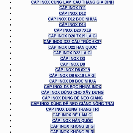
CÁP INOX CÙNG LÀM CẦU THANG GIA ĐÌNH
CÁP INOX D11
CÁP INOX D12
CÁP INOX D12 BỌC NHỰA
CÁP INOX D14
CÁP INOX D20 7X19
CÁP INOX D20 7X19 LÀ GÌ
CÁP INOX D22 CẤU TRÚC 6X37
CÁP INOX D22 HÀN QUỐC
CÁP INOX D22 LÀ GÌ
CÁP INOX D3
CÁP INOX D8
CÁP INOX D8 6X19
CÁP INOX D8 6X19 LÀ GÌ
CÁP INOX D8 BỌC NHỰA
CÁP INOX D8 BỌC NHỰA INOX
CÁP INOX DÙNG CHO XÂY DỰNG
CÁP INOX DÙNG ĐỂ NEO GIẰNG
CÁP INOX DÙNG ĐỂ NEO GIẰNG NÔNG TRẠI
CÁP INOX DÙNG TRANG TRÍ
CÁP INOX ĐỂ LÀM GÌ
CÁP INOX HÀN QUỐC
CÁP INOX KHÔNG BỊ GỈ
CÁP INOX KHÔNG BỊ RỈ