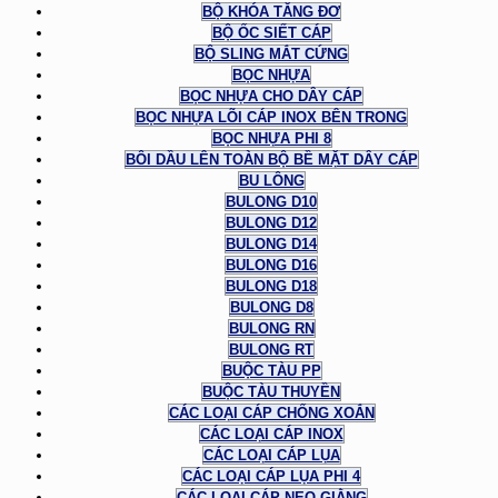
BỘ KHÓA TĂNG ĐƠ
BỘ ỐC SIẾT CÁP
BỘ SLING MẮT CỨNG
BỌC NHỰA
BỌC NHỰA CHO DÂY CÁP
BỌC NHỰA LÕI CÁP INOX BÊN TRONG
BỌC NHỰA PHI 8
BÔI DẦU LÊN TOÀN BỘ BỀ MẶT DÂY CÁP
BU LÔNG
BULONG D10
BULONG D12
BULONG D14
BULONG D16
BULONG D18
BULONG D8
BULONG RN
BULONG RT
BUỘC TÀU PP
BUỘC TÀU THUYỀN
CÁC LOẠI CÁP CHỐNG XOẮN
CÁC LOẠI CÁP INOX
CÁC LOẠI CÁP LỤA
CÁC LOẠI CÁP LỤA PHI 4
CÁC LOẠI CÁP NEO GIẰNG