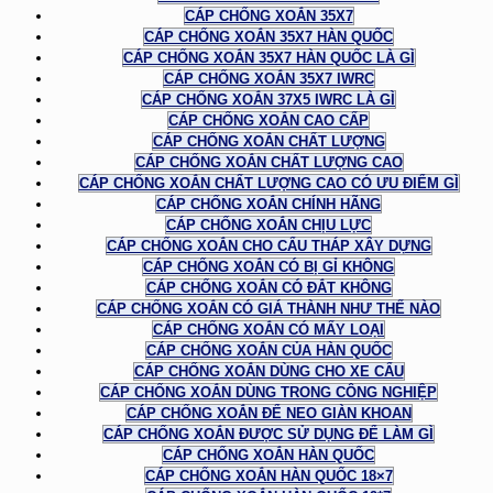
CÁP CHỐNG XOẮN 35X7
CÁP CHỐNG XOẮN 35X7 HÀN QUỐC
CÁP CHỐNG XOẮN 35X7 HÀN QUỐC LÀ GÌ
CÁP CHỐNG XOẮN 35X7 IWRC
CÁP CHỐNG XOẮN 37X5 IWRC LÀ GÌ
CÁP CHỐNG XOẮN CAO CẤP
CÁP CHỐNG XOẮN CHẤT LƯỢNG
CÁP CHỐNG XOẮN CHẤT LƯỢNG CAO
CÁP CHỐNG XOẮN CHẤT LƯỢNG CAO CÓ ƯU ĐIỂM GÌ
CÁP CHỐNG XOẮN CHÍNH HÃNG
CÁP CHỐNG XOẮN CHỊU LỰC
CÁP CHỐNG XOẮN CHO CẨU THÁP XÂY DỰNG
CÁP CHỐNG XOẮN CÓ BỊ GỈ KHÔNG
CÁP CHỐNG XOẮN CÓ ĐẮT KHÔNG
CÁP CHỐNG XOẮN CÓ GIÁ THÀNH NHƯ THẾ NÀO
CÁP CHỐNG XOẮN CÓ MẤY LOẠI
CÁP CHỐNG XOẮN CỦA HÀN QUỐC
CÁP CHỐNG XOẮN DÙNG CHO XE CẨU
CÁP CHỐNG XOẮN DÙNG TRONG CÔNG NGHIỆP
CÁP CHỐNG XOẮN ĐỂ NEO GIÀN KHOAN
CÁP CHỐNG XOẮN ĐƯỢC SỬ DỤNG ĐỂ LÀM GÌ
CÁP CHỐNG XOẮN HÀN QUỐC
CÁP CHỐNG XOẮN HÀN QUỐC 18×7