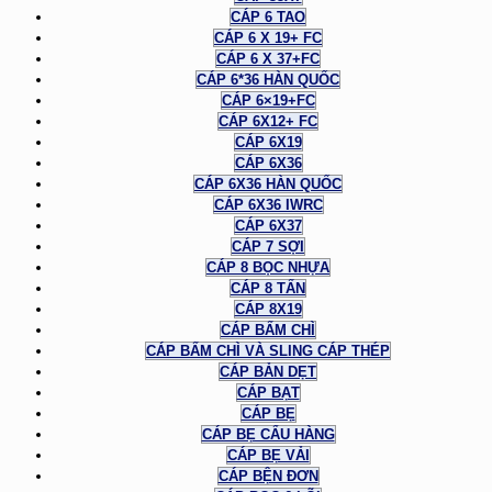
CÁP 6 TAO
CÁP 6 X 19+ FC
CÁP 6 X 37+FC
CÁP 6*36 HÀN QUỐC
CÁP 6×19+FC
CÁP 6X12+ FC
CÁP 6X19
CÁP 6X36
CÁP 6X36 HÀN QUỐC
CÁP 6X36 IWRC
CÁP 6X37
CÁP 7 SỢI
CÁP 8 BỌC NHỰA
CÁP 8 TẤN
CÁP 8X19
CÁP BẤM CHÌ
CÁP BẤM CHÌ VÀ SLING CÁP THÉP
CÁP BẢN DẸT
CÁP BẠT
CÁP BẸ
CÁP BẸ CẨU HÀNG
CÁP BẸ VẢI
CÁP BỆN ĐƠN