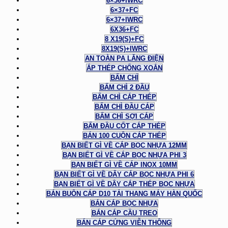
6×36+IWRC
6×37+FC
6×37+IWRC
6X36+FC
8 X19(S)+FC
8X19(S)+IWRC
AN TOÀN PA LĂNG ĐIỆN
ÁP THÉP CHỐNG XOẮN
BẤM CHÌ
BẤM CHÌ 2 ĐẦU
BẤM CHÌ CÁP THÉP
BẤM CHÌ ĐẦU CÁP
BẤM CHÌ SỢI CÁP
BẤM ĐẦU CỐT CÁP THÉP
BÁN 100 CUỘN CÁP THÉP
BẠN BIẾT GÌ VỀ CÁP BỌC NHỰA 12MM
BẠN BIẾT GÌ VỀ CÁP BỌC NHỰA PHI 3
BẠN BIẾT GÌ VỀ CÁP INOX 10MM
BẠN BIẾT GÌ VỀ DÂY CÁP BỌC NHỰA PHI 6
BẠN BIẾT GÌ VỀ DÂY CÁP THÉP BỌC NHỰA
BÁN BUÔN CÁP D10 TẢI THANG MÁY HÀN QUỐC
BÁN CÁP BỌC NHỰA
BÁN CÁP CẦU TREO
BÁN CÁP CỨNG VIỄN THÔNG