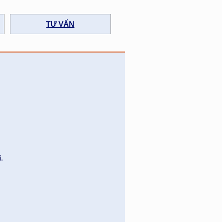
TƯ VẤN
.