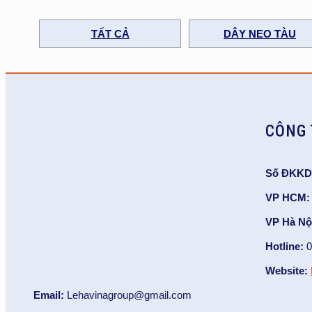
TẤT CẢ
DÂY NEO TÀU
CÔNG 
Cung cấp đơn hàng cáp cẩu trục cho cảng
Số ĐKKD
tại Quảng Ninh
VP HCM:
Hits: 29Với 3 chi nhánh trải dọc các miền Bắc –
VP Hà Nộ
Trung – Nam, Lê Hà Vina ngày càng phát triển
vững
…
Hotline:
0
Website:
Email:
Lehavinagroup@gmail.com