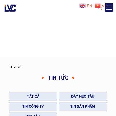
EN
VI
Hits: 26
TIN TỨC
TẤT CẢ
DÂY NEO TÀU
TIN CÔNG TY
TIN SẢN PHẨM