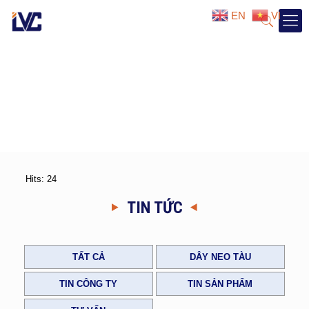
EN
VI
Hits: 24
TIN TỨC
TẤT CẢ
DÂY NEO TÀU
TIN CÔNG TY
TIN SẢN PHẨM