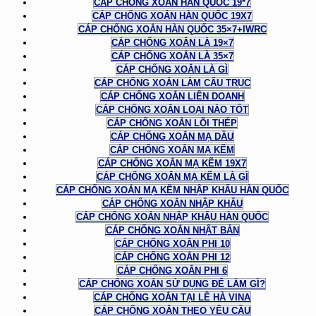
CÁP CHỐNG XOẮN HÀN QUỐC 19*7
CÁP CHỐNG XOẮN HÀN QUỐC 19X7
CÁP CHỐNG XOẮN HÀN QUỐC 35×7+IWRC
CÁP CHỐNG XOẮN LÀ 19×7
CÁP CHỐNG XOẮN LÀ 35×7
CÁP CHỐNG XOẮN LÀ GÌ
CÁP CHỐNG XOẮN LÀM CẨU TRỤC
CÁP CHỐNG XOẮN LIÊN DOANH
CÁP CHỐNG XOẮN LOẠI NÀO TỐT
CÁP CHỐNG XOẮN LÕI THÉP
CÁP CHỐNG XOẮN MẠ DẦU
CÁP CHỐNG XOẮN MẠ KẼM
CÁP CHỐNG XOẮN MẠ KẼM 19X7
CÁP CHỐNG XOẮN MẠ KẼM LÀ GÌ
CÁP CHỐNG XOẮN MẠ KẼM NHẬP KHẨU HÀN QUỐC
CÁP CHỐNG XOẮN NHẬP KHẨU
CÁP CHỐNG XOẮN NHẬP KHẨU HÀN QUỐC
CÁP CHỐNG XOẮN NHẬT BẢN
CÁP CHỐNG XOẮN PHI 10
CÁP CHỐNG XOẮN PHI 12
CÁP CHỐNG XOẮN PHI 6
CÁP CHỐNG XOẮN SỬ DỤNG ĐỂ LÀM GÌ?
CÁP CHỐNG XOẮN TẠI LÊ HÀ VINA
CÁP CHỐNG XOẮN THEO YÊU CẦU