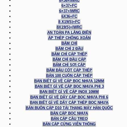
6×36+IWRC
6×37+FC
6×37+IWRC
6X36+FC
8 X19(S)+FC
8X19(S)+IWRC
AN TOÀN PA LĂNG ĐIỆN
ÁP THÉP CHỐNG XOẮN
BẤM CHÌ
BẤM CHÌ 2 ĐẦU
BẤM CHÌ CÁP THÉP
BẤM CHÌ ĐẦU CÁP
BẤM CHÌ SỢI CÁP
BẤM ĐẦU CỐT CÁP THÉP
BÁN 100 CUỘN CÁP THÉP
BẠN BIẾT GÌ VỀ CÁP BỌC NHỰA 12MM
BẠN BIẾT GÌ VỀ CÁP BỌC NHỰA PHI 3
BẠN BIẾT GÌ VỀ CÁP INOX 10MM
BẠN BIẾT GÌ VỀ DÂY CÁP BỌC NHỰA PHI 6
BẠN BIẾT GÌ VỀ DÂY CÁP THÉP BỌC NHỰA
BÁN BUÔN CÁP D10 TẢI THANG MÁY HÀN QUỐC
BÁN CÁP BỌC NHỰA
BÁN CÁP CẦU TREO
BÁN CÁP CỨNG VIỄN THÔNG