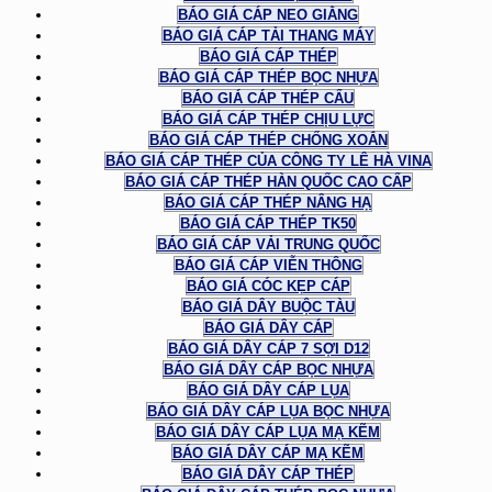
BÁO GIÁ CÁP NEO GIẰNG
BÁO GIÁ CÁP TẢI THANG MÁY
BÁO GIÁ CÁP THÉP
BÁO GIÁ CÁP THÉP BỌC NHỰA
BÁO GIÁ CÁP THÉP CẨU
BÁO GIÁ CÁP THÉP CHỊU LỰC
BÁO GIÁ CÁP THÉP CHỐNG XOẮN
BÁO GIÁ CÁP THÉP CỦA CÔNG TY LÊ HÀ VINA
BÁO GIÁ CÁP THÉP HÀN QUỐC CAO CẤP
BÁO GIÁ CÁP THÉP NÂNG HẠ
BÁO GIÁ CÁP THÉP TK50
BÁO GIÁ CÁP VẢI TRUNG QUỐC
BÁO GIÁ CÁP VIỄN THÔNG
BÁO GIÁ CÓC KẸP CÁP
BÁO GIÁ DÂY BUỘC TÀU
BÁO GIÁ DÂY CÁP
BÁO GIÁ DÂY CÁP 7 SỢI D12
BÁO GIÁ DÂY CÁP BỌC NHỰA
BÁO GIÁ DÂY CÁP LỤA
BÁO GIÁ DÂY CÁP LỤA BỌC NHỰA
BÁO GIÁ DÂY CÁP LỤA MẠ KẼM
BÁO GIÁ DÂY CÁP MẠ KẼM
BÁO GIÁ DÂY CÁP THÉP