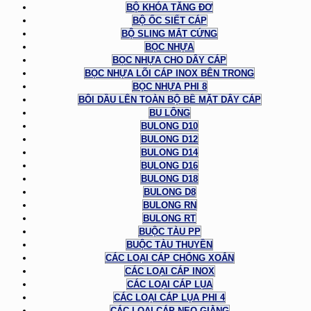
BỘ KHÓA TĂNG ĐƠ
BỘ ỐC SIẾT CÁP
BỘ SLING MẮT CỨNG
BỌC NHỰA
BỌC NHỰA CHO DÂY CÁP
BỌC NHỰA LÕI CÁP INOX BÊN TRONG
BỌC NHỰA PHI 8
BÔI DẦU LÊN TOÀN BỘ BỀ MẶT DÂY CÁP
BU LÔNG
BULONG D10
BULONG D12
BULONG D14
BULONG D16
BULONG D18
BULONG D8
BULONG RN
BULONG RT
BUỘC TÀU PP
BUỘC TÀU THUYỀN
CÁC LOẠI CÁP CHỐNG XOẮN
CÁC LOẠI CÁP INOX
CÁC LOẠI CÁP LỤA
CÁC LOẠI CÁP LỤA PHI 4
CÁC LOẠI CÁP NEO GIẰNG