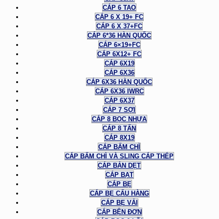
CÁP 6 TAO
CÁP 6 X 19+ FC
CÁP 6 X 37+FC
CÁP 6*36 HÀN QUỐC
CÁP 6×19+FC
CÁP 6X12+ FC
CÁP 6X19
CÁP 6X36
CÁP 6X36 HÀN QUỐC
CÁP 6X36 IWRC
CÁP 6X37
CÁP 7 SỢI
CÁP 8 BỌC NHỰA
CÁP 8 TẤN
CÁP 8X19
CÁP BẤM CHÌ
CÁP BẤM CHÌ VÀ SLING CÁP THÉP
CÁP BẢN DẸT
CÁP BẠT
CÁP BẸ
CÁP BẸ CẨU HÀNG
CÁP BẸ VẢI
CÁP BỆN ĐƠN