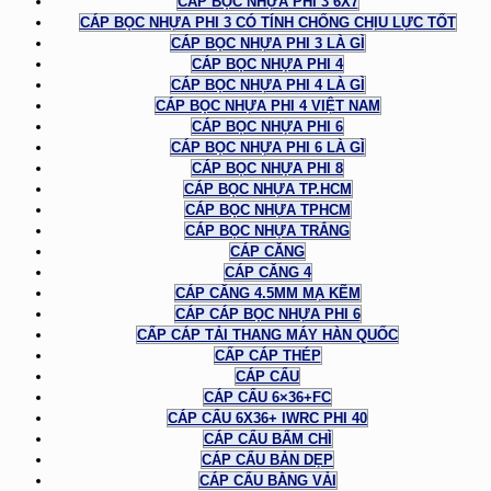
CÁP BỌC NHỰA PHI 3 6X7
CÁP BỌC NHỰA PHI 3 CÓ TÍNH CHỐNG CHỊU LỰC TỐT
CÁP BỌC NHỰA PHI 3 LÀ GÌ
CÁP BỌC NHỰA PHI 4
CÁP BỌC NHỰA PHI 4 LÀ GÌ
CÁP BỌC NHỰA PHI 4 VIỆT NAM
CÁP BỌC NHỰA PHI 6
CÁP BỌC NHỰA PHI 6 LÀ GÌ
CÁP BỌC NHỰA PHI 8
CÁP BỌC NHỰA TP.HCM
CÁP BỌC NHỰA TPHCM
CÁP BỌC NHỰA TRẮNG
CÁP CĂNG
CÁP CĂNG 4
CÁP CĂNG 4.5MM MẠ KẼM
CÁP CÁP BỌC NHỰA PHI 6
CẤP CÁP TẢI THANG MÁY HÀN QUỐC
CẤP CÁP THÉP
CÁP CẨU
CÁP CẨU 6×36+FC
CÁP CẨU 6X36+ IWRC PHI 40
CÁP CẨU BẤM CHÌ
CÁP CẨU BẢN DẸP
CÁP CẨU BẰNG VẢI