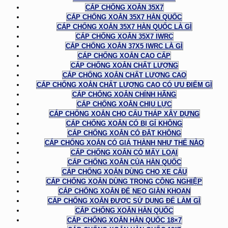
CÁP CHỐNG XOẮN 35X7
CÁP CHỐNG XOẮN 35X7 HÀN QUỐC
CÁP CHỐNG XOẮN 35X7 HÀN QUỐC LÀ GÌ
CÁP CHỐNG XOẮN 35X7 IWRC
CÁP CHỐNG XOẮN 37X5 IWRC LÀ GÌ
CÁP CHỐNG XOẮN CAO CẤP
CÁP CHỐNG XOẮN CHẤT LƯỢNG
CÁP CHỐNG XOẮN CHẤT LƯỢNG CAO
CÁP CHỐNG XOẮN CHẤT LƯỢNG CAO CÓ ƯU ĐIỂM GÌ
CÁP CHỐNG XOẮN CHÍNH HÃNG
CÁP CHỐNG XOẮN CHỊU LỰC
CÁP CHỐNG XOẮN CHO CẨU THÁP XÂY DỰNG
CÁP CHỐNG XOẮN CÓ BỊ GỈ KHÔNG
CÁP CHỐNG XOẮN CÓ ĐẮT KHÔNG
CÁP CHỐNG XOẮN CÓ GIÁ THÀNH NHƯ THẾ NÀO
CÁP CHỐNG XOẮN CÓ MẤY LOẠI
CÁP CHỐNG XOẮN CỦA HÀN QUỐC
CÁP CHỐNG XOẮN DÙNG CHO XE CẨU
CÁP CHỐNG XOẮN DÙNG TRONG CÔNG NGHIỆP
CÁP CHỐNG XOẮN ĐỂ NEO GIÀN KHOAN
CÁP CHỐNG XOẮN ĐƯỢC SỬ DỤNG ĐỂ LÀM GÌ
CÁP CHỐNG XOẮN HÀN QUỐC
CÁP CHỐNG XOẮN HÀN QUỐC 18×7