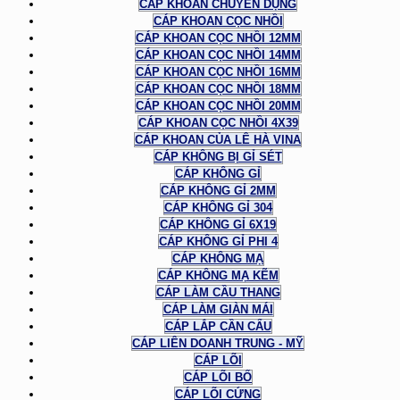
CÁP KHOAN CHUYÊN DỤNG
CÁP KHOAN CỌC NHỒI
CÁP KHOAN CỌC NHỒI 12MM
CÁP KHOAN CỌC NHỒI 14MM
CÁP KHOAN CỌC NHỒI 16MM
CÁP KHOAN CỌC NHỒI 18MM
CÁP KHOAN CỌC NHỒI 20MM
CÁP KHOAN CỌC NHỒI 4X39
CÁP KHOAN CỦA LÊ HÀ VINA
CÁP KHÔNG BỊ GỈ SÉT
CÁP KHÔNG GỈ
CÁP KHÔNG GỈ 2MM
CÁP KHÔNG GỈ 304
CÁP KHÔNG GỈ 6X19
CÁP KHÔNG GỈ PHI 4
CÁP KHÔNG MẠ
CÁP KHÔNG MẠ KẼM
CÁP LÀM CẦU THANG
CÁP LÀM GIÀN MÁI
CÁP LẮP CẦN CẨU
CÁP LIÊN DOANH TRUNG - MỸ
CÁP LÕI
CÁP LÕI BỐ
CÁP LÕI CỨNG