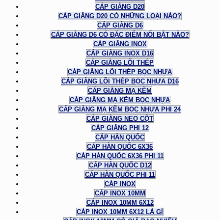
CÁP GIẰNG D20
CÁP GIẰNG D20 CÓ NHỮNG LOẠI NÀO?
CÁP GIẰNG D6
CÁP GIẰNG D6 CÓ ĐẶC ĐIỂM NỔI BẬT NÀO?
CÁP GIẰNG INOX
CÁP GIẰNG INOX D16
CÁP GIẰNG LÕI THÉP
CÁP GIẰNG LÕI THÉP BỌC NHỰA
CÁP GIẰNG LÕI THÉP BỌC NHỰA D16
CÁP GIẰNG MẠ KẼM
CÁP GIẰNG MẠ KẼM BỌC NHỰA
CÁP GIẰNG MẠ KẼM BỌC NHỰA PHI 24
CÁP GIẰNG NEO CỘT
CÁP GIẰNG PHI 12
CÁP HÀN QUỐC
CÁP HÀN QUỐC 6X36
CÁP HÀN QUỐC 6X36 PHI 11
CÁP HÀN QUỐC D12
CÁP HÀN QUỐC PHI 11
CÁP INOX
CÁP INOX 10MM
CÁP INOX 10MM 6X12
CÁP INOX 10MM 6X12 LÀ GÌ