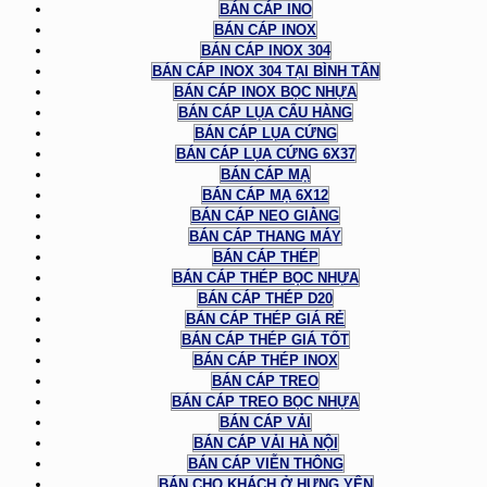
BÁN CÁP INO
BÁN CÁP INOX
BÁN CÁP INOX 304
BÁN CÁP INOX 304 TẠI BÌNH TÂN
BÁN CÁP INOX BỌC NHỰA
BÁN CÁP LỤA CẨU HÀNG
BÁN CÁP LỤA CỨNG
BÁN CÁP LỤA CỨNG 6X37
BÁN CÁP MẠ
BÁN CÁP MẠ 6X12
BÁN CÁP NEO GIẰNG
BÁN CÁP THANG MÁY
BÁN CÁP THÉP
BÁN CÁP THÉP BỌC NHỰA
BÁN CÁP THÉP D20
BÁN CÁP THÉP GIÁ RẺ
BÁN CÁP THÉP GIÁ TỐT
BÁN CÁP THÉP INOX
BÁN CÁP TREO
BÁN CÁP TREO BỌC NHỰA
BÁN CÁP VẢI
BÁN CÁP VẢI HÀ NỘI
BÁN CÁP VIỄN THÔNG
BÁN CHO KHÁCH Ở HƯNG YÊN