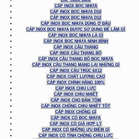
CÁP INOX BỌC NHỰA
CÁP INOX BỌC NHỰA D10
CÁP INOX BỌC NHỰA D12
CÁP INOX BỌC NHỰA DÙNG Ở ĐÂU
CÁP INOX BỌC NHỰA ĐƯỢC SỬ DỤNG ĐỂ LÀM GÌ
CÁP INOX BỌC NHỰA LÀ GÌ
CÁP INOX BỌC NHỰA NINH BÌNH
CÁP INOX CẦU THANG
CÁP INOX CẦU THANG BỘ
CÁP INOX CẦU THANG BỘ BỌC NHỰA
CÁP INOX CẦU THANG MANG LẠI NHỮNG GÌ
CÁP INOX CẤU TRÚC 6X12
CÁP INOX CHẤT LƯỢNG CAO
CÁP INOX CHÍNH HÃNG 100%
CÁP INOX CHỊU LỰC
CÁP INOX CHỊU NHIỆT
CÁP INOX CHO ĐẦM TÔM
CÁP INOX CHỐNG CHỊU NHIỆT TỐT
CÁP INOX CHỐNG GỈ
CÁP INOX CÓ BỌC NHỰA
CÁP INOX CÓ GIÁ HỢP LÝ
CÁP INOX CÓ NHỮNG ƯU ĐIỂM GÌ
CÁP INOX CÓ TÍNH CHỐNG CHỊU LỰC