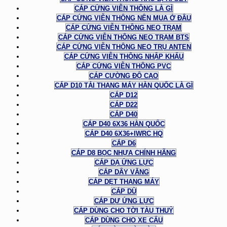
CÁP CỨNG VIỄN THÔNG LÀ GÌ
CÁP CỨNG VIỄN THÔNG NÊN MUA Ở ĐÂU
CÁP CỨNG VIỄN THÔNG NEO TRẠM
CÁP CỨNG VIỄN THÔNG NEO TRẠM BTS
CÁP CỨNG VIỄN THÔNG NEO TRỤ ANTEN
CÁP CỨNG VIỄN THÔNG NHẬP KHẨU
CÁP CỨNG VIỄN THÔNG PVC
CÁP CƯỜNG ĐỘ CAO
CÁP D10 TẢI THANG MÁY HÀN QUỐC LÀ GÌ
CÁP D12
CÁP D22
CÁP D40
CÁP D40 6X36 HÀN QUỐC
CÁP D40 6X36+IWRC HQ
CÁP D6
CÁP D8 BỌC NHỰA CHÍNH HÃNG
CÁP DẠ ỨNG LỰC
CÁP DÂY VĂNG
CÁP DẸT THANG MÁY
CÁP DÙ
CÁP DỰ ỨNG LỰC
CÁP DÙNG CHO TỜI TÀU THUỶ
CÁP DÙNG CHO XE CẨU