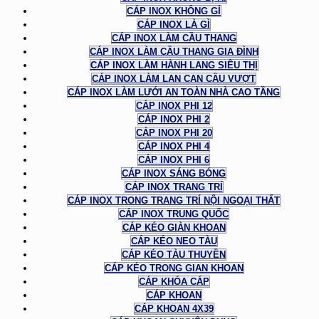
CÁP INOX KHÔNG GỈ
CÁP INOX LÀ GÌ
CÁP INOX LÀM CẦU THANG
CÁP INOX LÀM CẦU THANG GIA ĐÌNH
CÁP INOX LÀM HÀNH LANG SIÊU THỊ
CÁP INOX LÀM LAN CAN CẦU VƯỢT
CÁP INOX LÀM LƯỚI AN TOÀN NHÀ CAO TẦNG
CÁP INOX PHI 12
CÁP INOX PHI 2
CÁP INOX PHI 20
CÁP INOX PHI 4
CÁP INOX PHI 6
CÁP INOX SÁNG BÓNG
CÁP INOX TRANG TRÍ
CÁP INOX TRONG TRANG TRÍ NỘI NGOẠI THẤT
CÁP INOX TRUNG QUỐC
CÁP KÉO GIÀN KHOAN
CÁP KÉO NEO TÀU
CÁP KÉO TÀU THUYỀN
CÁP KÉO TRONG GIAN KHOAN
CÁP KHÓA CÁP
CÁP KHOAN
CÁP KHOAN 4X39