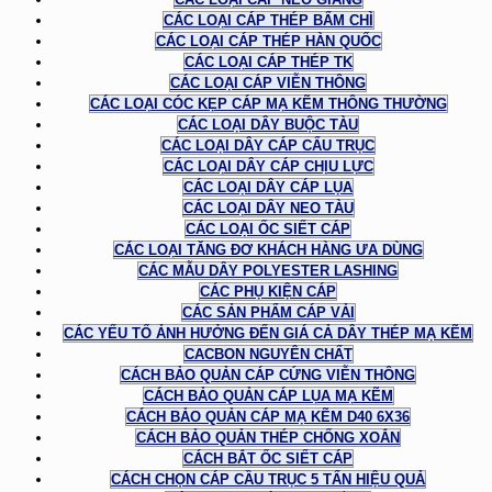
CÁC LOẠI CÁP THÉP BẤM CHÌ
CÁC LOẠI CÁP THÉP HÀN QUỐC
CÁC LOẠI CÁP THÉP TK
CÁC LOẠI CÁP VIỄN THÔNG
CÁC LOẠI CÓC KẸP CÁP MẠ KẼM THÔNG THƯỜNG
CÁC LOẠI DÂY BUỘC TÀU
CÁC LOẠI DÂY CÁP CẨU TRỤC
CÁC LOẠI DÂY CÁP CHỊU LỰC
CÁC LOẠI DÂY CÁP LỤA
CÁC LOẠI DÂY NEO TÀU
CÁC LOẠI ỐC SIẾT CÁP
CÁC LOẠI TĂNG ĐƠ KHÁCH HÀNG ƯA DÙNG
CÁC MẪU DÂY POLYESTER LASHING
CÁC PHỤ KIỆN CÁP
CÁC SẢN PHẨM CÁP VẢI
CÁC YẾU TỐ ẢNH HƯỞNG ĐẾN GIÁ CẢ DÂY THÉP MẠ KẼM
CACBON NGUYÊN CHẤT
CÁCH BẢO QUẢN CÁP CỨNG VIỄN THÔNG
CÁCH BẢO QUẢN CÁP LỤA MẠ KẼM
CÁCH BẢO QUẢN CÁP MẠ KẼM D40 6X36
CÁCH BẢO QUẢN THÉP CHỐNG XOẮN
CÁCH BẮT ỐC SIẾT CÁP
CÁCH CHỌN CÁP CẦU TRỤC 5 TẤN HIỆU QUẢ