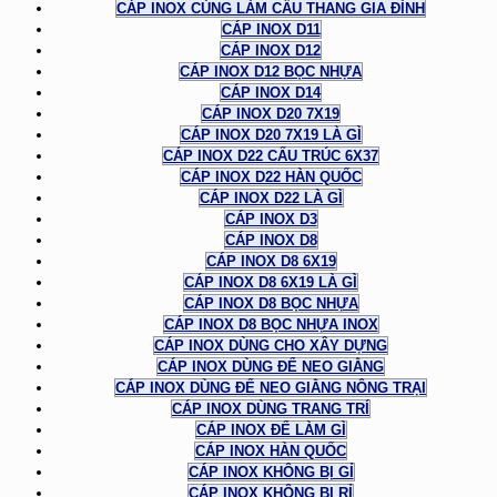
CÁP INOX CÙNG LÀM CẦU THANG GIA ĐÌNH
CÁP INOX D11
CÁP INOX D12
CÁP INOX D12 BỌC NHỰA
CÁP INOX D14
CÁP INOX D20 7X19
CÁP INOX D20 7X19 LÀ GÌ
CÁP INOX D22 CẤU TRÚC 6X37
CÁP INOX D22 HÀN QUỐC
CÁP INOX D22 LÀ GÌ
CÁP INOX D3
CÁP INOX D8
CÁP INOX D8 6X19
CÁP INOX D8 6X19 LÀ GÌ
CÁP INOX D8 BỌC NHỰA
CÁP INOX D8 BỌC NHỰA INOX
CÁP INOX DÙNG CHO XÂY DỰNG
CÁP INOX DÙNG ĐỂ NEO GIẰNG
CÁP INOX DÙNG ĐỂ NEO GIẰNG NÔNG TRẠI
CÁP INOX DÙNG TRANG TRÍ
CÁP INOX ĐỂ LÀM GÌ
CÁP INOX HÀN QUỐC
CÁP INOX KHÔNG BỊ GỈ
CÁP INOX KHÔNG BỊ RỈ