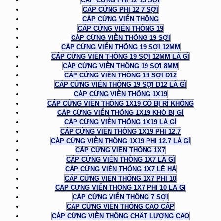
CÁP CỨNG PHI 12 19 SỢI
CÁP CỨNG PHI 12 7 SỢI
CÁP CỨNG VIỄN THÔNG
CÁP CỨNG VIỄN THÔNG 19
CÁP CỨNG VIỄN THÔNG 19 SỢI
CÁP CỨNG VIỄN THÔNG 19 SỢI 12MM
CÁP CỨNG VIỄN THÔNG 19 SỢI 12MM LÀ GÌ
CÁP CỨNG VIỄN THÔNG 19 SỢI 8MM
CÁP CỨNG VIỄN THÔNG 19 SỢI D12
CÁP CỨNG VIỄN THÔNG 19 SỢI D12 LÀ GÌ
CÁP CỨNG VIỄN THÔNG 1X19
CÁP CỨNG VIỄN THÔNG 1X19 CÓ BỊ RỈ KHÔNG
CÁP CỨNG VIỄN THÔNG 1X19 KHÓ BỊ GỈ
CÁP CỨNG VIỄN THÔNG 1X19 LÀ GÌ
CÁP CỨNG VIỄN THÔNG 1X19 PHI 12.7
CÁP CỨNG VIỄN THÔNG 1X19 PHI 12.7 LÀ GÌ
CÁP CỨNG VIỄN THÔNG 1X7
CÁP CỨNG VIỄN THÔNG 1X7 LÀ GÌ
CÁP CỨNG VIỄN THÔNG 1X7 LÊ HÀ
CÁP CỨNG VIỄN THÔNG 1X7 PHI 10
CÁP CỨNG VIỄN THÔNG 1X7 PHI 10 LÀ GÌ
CÁP CỨNG VIỄN THÔNG 7 SỢI
CÁP CỨNG VIỄN THÔNG CAO CẤP
CÁP CỨNG VIỄN THÔNG CHẤT LƯỢNG CAO