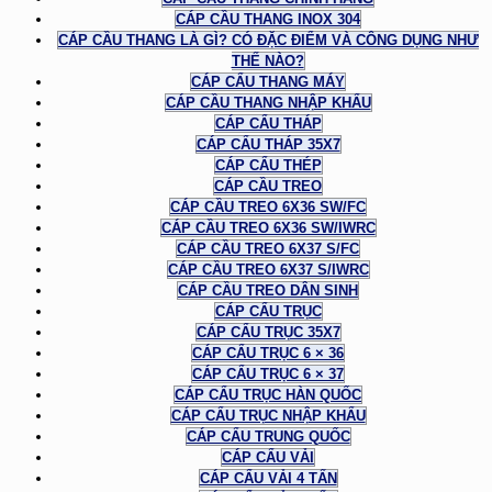
CÁP CẦU THANG INOX 304
CÁP CẦU THANG LÀ GÌ? CÓ ĐẶC ĐIỂM VÀ CÔNG DỤNG NHƯ
THẾ NÀO?
CÁP CẨU THANG MÁY
CÁP CẦU THANG NHẬP KHẨU
CÁP CẨU THÁP
CÁP CẨU THÁP 35X7
CÁP CẨU THÉP
CÁP CẦU TREO
CÁP CẦU TREO 6X36 SW/FC
CÁP CẦU TREO 6X36 SW/IWRC
CÁP CẦU TREO 6X37 S/FC
CÁP CẦU TREO 6X37 S/IWRC
CÁP CẦU TREO DÂN SINH
CÁP CẨU TRỤC
CÁP CẨU TRỤC 35X7
CÁP CẨU TRỤC 6 × 36
CÁP CẨU TRỤC 6 × 37
CÁP CẨU TRỤC HÀN QUỐC
CÁP CẨU TRỤC NHẬP KHẨU
CÁP CẨU TRUNG QUỐC
CÁP CẨU VẢI
CÁP CẨU VẢI 4 TẤN