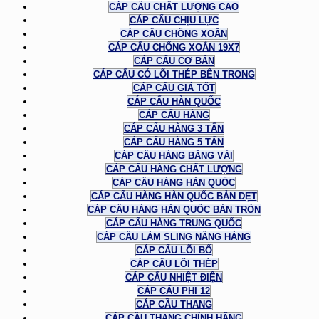
CÁP CẨU CHẤT LƯỢNG CAO
CÁP CẨU CHỊU LỰC
CÁP CẨU CHỐNG XOẮN
CÁP CẨU CHỐNG XOẮN 19X7
CÁP CẨU CƠ BẢN
CÁP CẨU CÓ LÕI THÉP BÊN TRONG
CÁP CẨU GIÁ TỐT
CÁP CẨU HÀN QUỐC
CÁP CẨU HÀNG
CÁP CẨU HÀNG 3 TẤN
CÁP CẨU HÀNG 5 TẤN
CÁP CẨU HÀNG BẰNG VẢI
CÁP CẨU HÀNG CHẤT LƯỢNG
CÁP CẨU HÀNG HÀN QUỐC
CÁP CẨU HÀNG HÀN QUỐC BẢN DẸT
CÁP CẨU HÀNG HÀN QUỐC BẢN TRÒN
CÁP CẨU HÀNG TRUNG QUỐC
CÁP CẨU LÀM SLING NÂNG HÀNG
CÁP CẨU LÕI BỐ
CÁP CẨU LÕI THÉP
CÁP CẨU NHIỆT ĐIỆN
CÁP CẨU PHI 12
CÁP CẦU THANG
CÁP CẦU THANG CHÍNH HÃNG