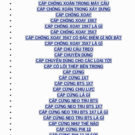
CÁP CHỐNG XOẮN TRONG MÁY CẨU
CÁP CHỐNG XOẮN TRONG XÂY DỰNG
CÁP CHỐNG XOAY
CÁP CHỐNG XOAY 19X7
CÁP CHỐNG XOAY 19X7 LÀ GÌ
CÁP CHỐNG XOAY 35X7
CÁP CHỐNG XOAY 35X7 CÓ ĐẶC ĐIỂM GÌ NỔI BẬT
CÁP CHỐNG XOAY 35X7 LÀ GÌ
CÁP CHỦ CẦU TREO
CÁP CHUYÊN DÙNG
CÁP CHUYÊN DÙNG CHO CÁC LOẠI TỜI
CÁP CÓ LÕI THÉP BÊN TRONG
CÁP CỨNG
CÁP CỨNG 1X7
CÁP CỨNG BTS 1X7
CÁP CỨNG CHỊU LỰC
CÁP CỨNG LÀ GÌ
CÁP CỨNG NEO TRỤ BTS
CÁP CỨNG NEO TRỤ BTS 1X7
CÁP CỨNG NEO TRỤ BTS 1X7 LÀ GÌ
CÁP CỨNG NEO TRỤ BTS LÀ GÌ
CÁP CỨNG NHƯ THẾ NÀO
CÁP CỨNG PHI 12