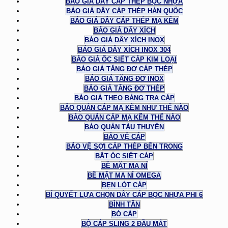
BÁO GIÁ DÂY CÁP THÉP BỌC NHỰA
BÁO GIÁ DÂY CÁP THÉP HÀN QUỐC
BÁO GIÁ DÂY CÁP THÉP MẠ KẼM
BÁO GIÁ DÂY XÍCH
BÁO GIÁ DÂY XÍCH INOX
BÁO GIÁ DÂY XÍCH INOX 304
BÁO GIÁ ỐC SIẾT CÁP KIM LOẠI
BÁO GIÁ TĂNG ĐƠ CÁP THÉP
BÁO GIÁ TĂNG ĐƠ INOX
BÁO GIÁ TĂNG ĐƠ THÉP
BÁO GIÁ THEO BẢNG TRA CÁP
BẢO QUẢN CÁP MẠ KẼM NHƯ THẾ NÀO
BẢO QUẢN CÁP MẠ KẼM THẾ NÀO
BẢO QUẢN TÀU THUYỀN
BẢO VỆ CÁP
BẢO VỆ SỢI CÁP THÉP BÊN TRONG
BẮT ỐC SIẾT CÁP
BỀ MẶT MA NÍ
BỀ MẶT MA NÍ OMEGA
BẸN LÓT CÁP
BÍ QUYẾT LỰA CHỌN DÂY CÁP BỌC NHỰA PHI 6
BÌNH TÂN
BÓ CÁP
BỘ CÁP SLING 2 ĐẦU MẮT