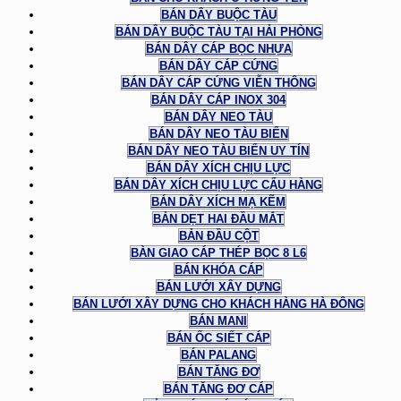
BÁN DÂY BUỘC TÀU
BÁN DÂY BUỘC TÀU TẠI HẢI PHÒNG
BÁN DÂY CÁP BỌC NHỰA
BÁN DÂY CÁP CỨNG
BÁN DÂY CÁP CỨNG VIỄN THÔNG
BÁN DÂY CÁP INOX 304
BÁN DÂY NEO TÀU
BÁN DÂY NEO TÀU BIỂN
BÁN DÂY NEO TÀU BIỂN UY TÍN
BÁN DÂY XÍCH CHỊU LỰC
BÁN DÂY XÍCH CHỊU LỰC CẨU HÀNG
BÁN DÂY XÍCH MẠ KẼM
BẢN DẸT HAI ĐẦU MẮT
BẢN ĐẦU CỘT
BÀN GIAO CÁP THÉP BỌC 8 L6
BÁN KHÓA CÁP
BÁN LƯỚI XÂY DỰNG
BÁN LƯỚI XÂY DỰNG CHO KHÁCH HÀNG HÀ ĐÔNG
BÁN MANI
BÁN ỐC SIẾT CÁP
BÁN PALANG
BÁN TĂNG ĐƠ
BÁN TĂNG ĐƠ CÁP