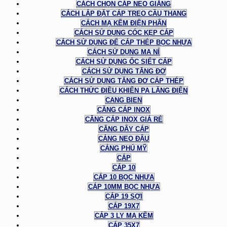
CÁCH CHỌN CÁP NEO GIẰNG
CÁCH LẮP ĐẶT CÁP TREO CẦU THANG
CÁCH MẠ KẼM ĐIỆN PHÂN
CÁCH SỬ DỤNG CÓC KẸP CÁP
CÁCH SỬ DỤNG ĐỂ CÁP THÉP BỌC NHỰA
CÁCH SỬ DỤNG MA NÍ
CÁCH SỬ DỤNG ỐC SIẾT CÁP
CÁCH SỬ DỤNG TĂNG ĐƠ
CÁCH SỬ DỤNG TĂNG ĐƠ CÁP THÉP
CÁCH THỨC ĐIỀU KHIỂN PA LĂNG ĐIỆN
CANG BIEN
CĂNG CÁP INOX
CĂNG CÁP INOX GIÁ RẺ
CĂNG DÂY CÁP
CẢNG NEO ĐẬU
CẢNG PHÚ MỸ
CÁP
CÁP 10
CÁP 10 BỌC NHỰA
CÁP 10MM BỌC NHỰA
CÁP 19 SỢI
CÁP 19X7
CÁP 3 LY MẠ KẼM
CÁP 35X7