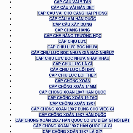
CÁP CẨU VẢI 5 TẤN
CÁP CẨU VẢI BẢN DẸT
CÁP CẨU VẢI CHO CẢNG HẢI PHÒNG
CÁP CẨU VẢI HÀN QUỐC
CÁP CẨU XÂY DỰNG
CÁP CHẰNG HÀNG
CÁP CHE NẮNG TRƯỜNG HỌC
CÁP CHỊU LỰC
CÁP CHỊU LỰC BỌC NHỰA
CÁP CHỊU LỰC BỌC NHỰA GIÁ BAO NHIÊU?
CÁP CHỊU LỰC BỌC NHỰA NHẬP KHẨU
CÁP CHỊU LỰC LÀ GÌ
CÁP CHỊU LỰC LÕI ĐAY
CÁP CHỊU LỰC LÕI THÉP
CÁP CHỐNG XOẮN
CÁP CHỐNG XOẮN 14MM
CÁP CHỐNG XOẮN 18×7 HÀN QUỐC
CÁP CHỐNG XOẮN 19 TAO
CÁP CHỐNG XOẮN 19X7
CÁP CHỐNG XOẮN 19X7 DÙNG CHO VIỆC GÌ
CÁP CHỐNG XOẮN 19X7 HÀN QUỐC
CÁP CHỐNG XOẮN 19X7 HÀN QUỐC CÓ ƯU ĐIỂM GÌ NỔI BẬT
CÁP CHỐNG XOẮN 19X7 HÀN QUỐC LÀ GÌ
CÁP CHỐNG XOẮN 19X7 LÀ GÌ?