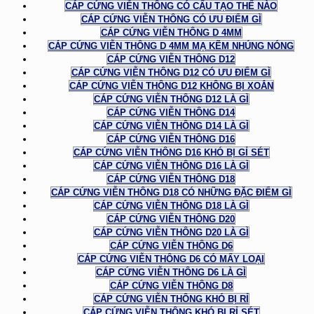
CÁP CỨNG VIỄN THÔNG CÓ CẤU TẠO THẾ NÀO
CÁP CỨNG VIỄN THÔNG CÓ ƯU ĐIỂM GÌ
CÁP CỨNG VIỄN THÔNG D 4MM
CÁP CỨNG VIỄN THÔNG D 4MM MẠ KẼM NHÚNG NÓNG
CÁP CỨNG VIỄN THÔNG D12
CÁP CỨNG VIỄN THÔNG D12 CÓ ƯU ĐIỂM GÌ
CÁP CỨNG VIỄN THÔNG D12 KHÔNG BỊ XOẮN
CÁP CỨNG VIỄN THÔNG D12 LÀ GÌ
CÁP CỨNG VIỄN THÔNG D14
CÁP CỨNG VIỄN THÔNG D14 LÀ GÌ
CÁP CỨNG VIỄN THÔNG D16
CÁP CỨNG VIỄN THÔNG D16 KHÓ BỊ GỈ SÉT
CÁP CỨNG VIỄN THÔNG D16 LÀ GÌ
CÁP CỨNG VIỄN THÔNG D18
CÁP CỨNG VIỄN THÔNG D18 CÓ NHỮNG ĐẶC ĐIỂM GÌ
CÁP CỨNG VIỄN THÔNG D18 LÀ GÌ
CÁP CỨNG VIỄN THÔNG D20
CÁP CỨNG VIỄN THÔNG D20 LÀ GÌ
CÁP CỨNG VIỄN THÔNG D6
CÁP CỨNG VIỄN THÔNG D6 CÓ MẤY LOẠI
CÁP CỨNG VIỄN THÔNG D6 LÀ GÌ
CÁP CỨNG VIỄN THÔNG D8
CÁP CỨNG VIỄN THÔNG KHÓ BỊ RỈ
CÁP CỨNG VIỄN THÔNG KHÓ BỊ RỈ SÉT