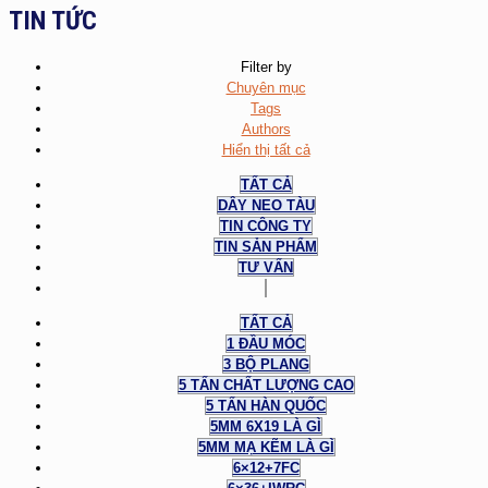
TIN TỨC
Filter by
Chuyên mục
Tags
Authors
Hiển thị tất cả
TẤT CẢ
DÂY NEO TÀU
TIN CÔNG TY
TIN SẢN PHẨM
TƯ VẤN
TẤT CẢ
1 ĐẦU MÓC
3 BỘ PLANG
5 TẤN CHẤT LƯỢNG CAO
5 TẤN HÀN QUỐC
5MM 6X19 LÀ GÌ
5MM MẠ KẼM LÀ GÌ
6×12+7FC