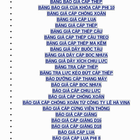
BẢNG BÁO GIÁ CÁP THÉP
BẢNG BÁO GIÁ CỦA KHÓA CÁP PHI 10
BẢNG GIÁ CÁP CHỐNG XOẮN
BẢNG GIÁ CÁP LỤA
BẢNG GIÁ CÁP THÉP
BẢNG GIÁ CÁP THÉP CẨU
BẢNG GIÁ CÁP THÉP CẦU TREO
BẢNG GIÁ CÁP THÉP MẠ KẼM
BẢNG GIÁ DÂY BUỘC TÀU
BẢNG GIÁ DÂY CÁP BỌC NHỰA
BẢNG GIÁ DÂY XÍCH CHỊU LỰC
BẢNG TRA CÁP THÉP
BẢNG TRA LỰC KÉO ĐỨT CÁP THÉP
BẢO DƯỠNG CÁP THANG MÁY
BÁO GIÁ CÁP BỌC NHỰA
BÁO GIÁ CÁP CHỊU LỰC
BÁO GIÁ CÁP CHỐNG XOẮN
BÁO GIÁ CÁP CHỐNG XOẮN TỪ CÔNG TY LÊ HÀ VINA
BÁO GIÁ CÁP CỨNG VIỄN THÔNG
BÁO GIÁ CÁP GIẰNG
BÁO GIÁ CÁP GIẰNG D16
BÁO GIÁ CÁP GIẰNG D18
BÁO GIÁ CÁP LỤA
BÁO GIÁ CÁP LỤA PHI 8