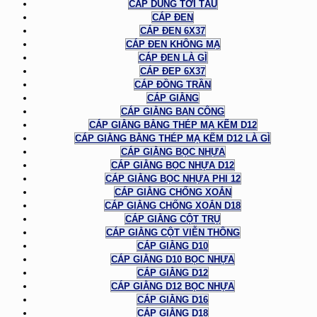
CÁP DÙNG TỜI TÀU
CÁP ĐEN
CÁP ĐEN 6X37
CÁP ĐEN KHÔNG MẠ
CÁP ĐEN LÀ GÌ
CÁP ĐEP 6X37
CÁP ĐỒNG TRẦN
CÁP GIẰNG
CÁP GIẰNG BAN CÔNG
CÁP GIẰNG BẰNG THÉP MẠ KẼM D12
CÁP GIẰNG BẰNG THÉP MẠ KẼM D12 LÀ GÌ
CÁP GIẰNG BỌC NHỰA
CÁP GIẰNG BỌC NHỰA D12
CÁP GIẰNG BỌC NHỰA PHI 12
CÁP GIẰNG CHỐNG XOẮN
CÁP GIẰNG CHỐNG XOẮN D18
CÁP GIẰNG CỘT TRỤ
CÁP GIẰNG CỘT VIỄN THÔNG
CÁP GIẰNG D10
CÁP GIẰNG D10 BỌC NHỰA
CÁP GIẰNG D12
CÁP GIẰNG D12 BỌC NHỰA
CÁP GIẰNG D16
CÁP GIẰNG D18