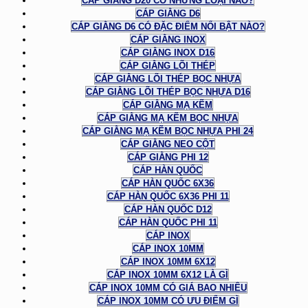
CÁP GIẰNG D20 CÓ NHỮNG LOẠI NÀO?
CÁP GIẰNG D6
CÁP GIẰNG D6 CÓ ĐẶC ĐIỂM NỔI BẬT NÀO?
CÁP GIẰNG INOX
CÁP GIẰNG INOX D16
CÁP GIẰNG LÕI THÉP
CÁP GIẰNG LÕI THÉP BỌC NHỰA
CÁP GIẰNG LÕI THÉP BỌC NHỰA D16
CÁP GIẰNG MẠ KẼM
CÁP GIẰNG MẠ KẼM BỌC NHỰA
CÁP GIẰNG MẠ KẼM BỌC NHỰA PHI 24
CÁP GIẰNG NEO CỘT
CÁP GIẰNG PHI 12
CÁP HÀN QUỐC
CÁP HÀN QUỐC 6X36
CÁP HÀN QUỐC 6X36 PHI 11
CÁP HÀN QUỐC D12
CÁP HÀN QUỐC PHI 11
CÁP INOX
CÁP INOX 10MM
CÁP INOX 10MM 6X12
CÁP INOX 10MM 6X12 LÀ GÌ
CÁP INOX 10MM CÓ GIÁ BAO NHIÊU
CÁP INOX 10MM CÓ ƯU ĐIỂM GÌ