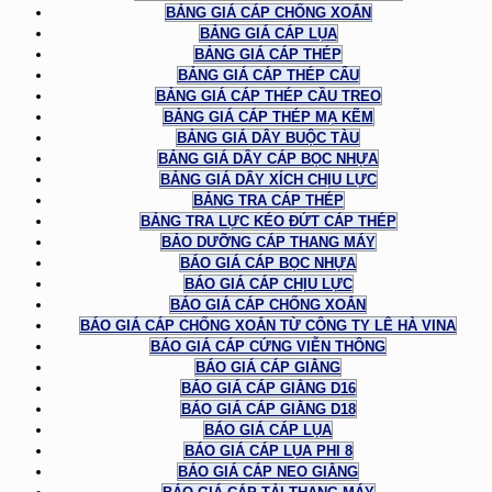
BẢNG GIÁ CÁP CHỐNG XOẮN
BẢNG GIÁ CÁP LỤA
BẢNG GIÁ CÁP THÉP
BẢNG GIÁ CÁP THÉP CẨU
BẢNG GIÁ CÁP THÉP CẦU TREO
BẢNG GIÁ CÁP THÉP MẠ KẼM
BẢNG GIÁ DÂY BUỘC TÀU
BẢNG GIÁ DÂY CÁP BỌC NHỰA
BẢNG GIÁ DÂY XÍCH CHỊU LỰC
BẢNG TRA CÁP THÉP
BẢNG TRA LỰC KÉO ĐỨT CÁP THÉP
BẢO DƯỠNG CÁP THANG MÁY
BÁO GIÁ CÁP BỌC NHỰA
BÁO GIÁ CÁP CHỊU LỰC
BÁO GIÁ CÁP CHỐNG XOẮN
BÁO GIÁ CÁP CHỐNG XOẮN TỪ CÔNG TY LÊ HÀ VINA
BÁO GIÁ CÁP CỨNG VIỄN THÔNG
BÁO GIÁ CÁP GIẰNG
BÁO GIÁ CÁP GIẰNG D16
BÁO GIÁ CÁP GIẰNG D18
BÁO GIÁ CÁP LỤA
BÁO GIÁ CÁP LỤA PHI 8
BÁO GIÁ CÁP NEO GIẰNG