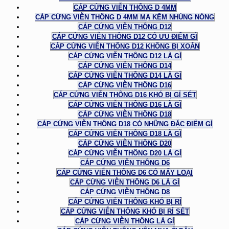
CÁP CỨNG VIỄN THÔNG D 4MM
CÁP CỨNG VIỄN THÔNG D 4MM MẠ KẼM NHÚNG NÓNG
CÁP CỨNG VIỄN THÔNG D12
CÁP CỨNG VIỄN THÔNG D12 CÓ ƯU ĐIỂM GÌ
CÁP CỨNG VIỄN THÔNG D12 KHÔNG BỊ XOẮN
CÁP CỨNG VIỄN THÔNG D12 LÀ GÌ
CÁP CỨNG VIỄN THÔNG D14
CÁP CỨNG VIỄN THÔNG D14 LÀ GÌ
CÁP CỨNG VIỄN THÔNG D16
CÁP CỨNG VIỄN THÔNG D16 KHÓ BỊ GỈ SÉT
CÁP CỨNG VIỄN THÔNG D16 LÀ GÌ
CÁP CỨNG VIỄN THÔNG D18
CÁP CỨNG VIỄN THÔNG D18 CÓ NHỮNG ĐẶC ĐIỂM GÌ
CÁP CỨNG VIỄN THÔNG D18 LÀ GÌ
CÁP CỨNG VIỄN THÔNG D20
CÁP CỨNG VIỄN THÔNG D20 LÀ GÌ
CÁP CỨNG VIỄN THÔNG D6
CÁP CỨNG VIỄN THÔNG D6 CÓ MẤY LOẠI
CÁP CỨNG VIỄN THÔNG D6 LÀ GÌ
CÁP CỨNG VIỄN THÔNG D8
CÁP CỨNG VIỄN THÔNG KHÓ BỊ RỈ
CÁP CỨNG VIỄN THÔNG KHÓ BỊ RỈ SÉT
CÁP CỨNG VIỄN THÔNG LÀ GÌ