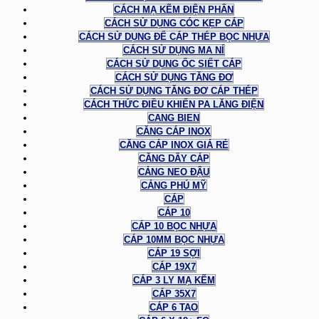
CÁCH MẠ KẼM ĐIỆN PHÂN
CÁCH SỬ DỤNG CÓC KẸP CÁP
CÁCH SỬ DỤNG ĐỂ CÁP THÉP BỌC NHỰA
CÁCH SỬ DỤNG MA NÍ
CÁCH SỬ DỤNG ỐC SIẾT CÁP
CÁCH SỬ DỤNG TĂNG ĐƠ
CÁCH SỬ DỤNG TĂNG ĐƠ CÁP THÉP
CÁCH THỨC ĐIỀU KHIỂN PA LĂNG ĐIỆN
CANG BIEN
CĂNG CÁP INOX
CĂNG CÁP INOX GIÁ RẺ
CĂNG DÂY CÁP
CẢNG NEO ĐẬU
CẢNG PHÚ MỸ
CÁP
CÁP 10
CÁP 10 BỌC NHỰA
CÁP 10MM BỌC NHỰA
CÁP 19 SỢI
CÁP 19X7
CÁP 3 LY MẠ KẼM
CÁP 35X7
CÁP 6 TAO