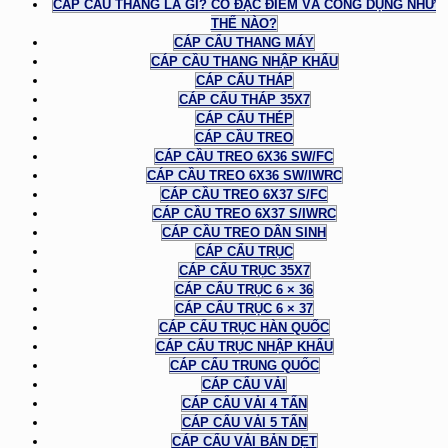
CÁP CẦU THANG LÀ GÌ? CÓ ĐẶC ĐIỂM VÀ CÔNG DỤNG NHƯ
THẾ NÀO?
CÁP CẨU THANG MÁY
CÁP CẦU THANG NHẬP KHẨU
CÁP CẨU THÁP
CÁP CẨU THÁP 35X7
CÁP CẨU THÉP
CÁP CẦU TREO
CÁP CẦU TREO 6X36 SW/FC
CÁP CẦU TREO 6X36 SW/IWRC
CÁP CẦU TREO 6X37 S/FC
CÁP CẦU TREO 6X37 S/IWRC
CÁP CẦU TREO DÂN SINH
CÁP CẨU TRỤC
CÁP CẨU TRỤC 35X7
CÁP CẨU TRỤC 6 × 36
CÁP CẨU TRỤC 6 × 37
CÁP CẨU TRỤC HÀN QUỐC
CÁP CẨU TRỤC NHẬP KHẨU
CÁP CẨU TRUNG QUỐC
CÁP CẨU VẢI
CÁP CẨU VẢI 4 TẤN
CÁP CẨU VẢI 5 TẤN
CÁP CẨU VẢI BẢN DẸT