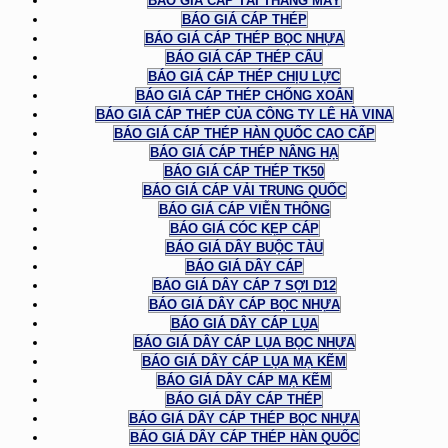
BÁO GIÁ CÁP TẢI THANG MÁY
BÁO GIÁ CÁP THÉP
BÁO GIÁ CÁP THÉP BỌC NHỰA
BÁO GIÁ CÁP THÉP CẨU
BÁO GIÁ CÁP THÉP CHỊU LỰC
BÁO GIÁ CÁP THÉP CHỐNG XOẮN
BÁO GIÁ CÁP THÉP CỦA CÔNG TY LÊ HÀ VINA
BÁO GIÁ CÁP THÉP HÀN QUỐC CAO CẤP
BÁO GIÁ CÁP THÉP NÂNG HẠ
BÁO GIÁ CÁP THÉP TK50
BÁO GIÁ CÁP VẢI TRUNG QUỐC
BÁO GIÁ CÁP VIỄN THÔNG
BÁO GIÁ CÓC KẸP CÁP
BÁO GIÁ DÂY BUỘC TÀU
BÁO GIÁ DÂY CÁP
BÁO GIÁ DÂY CÁP 7 SỢI D12
BÁO GIÁ DÂY CÁP BỌC NHỰA
BÁO GIÁ DÂY CÁP LỤA
BÁO GIÁ DÂY CÁP LỤA BỌC NHỰA
BÁO GIÁ DÂY CÁP LỤA MẠ KẼM
BÁO GIÁ DÂY CÁP MẠ KẼM
BÁO GIÁ DÂY CÁP THÉP
BÁO GIÁ DÂY CÁP THÉP BỌC NHỰA
BÁO GIÁ DÂY CÁP THÉP HÀN QUỐC