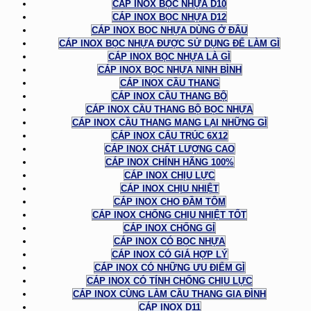
CÁP INOX BỌC NHỰA D10
CÁP INOX BỌC NHỰA D12
CÁP INOX BỌC NHỰA DÙNG Ở ĐÂU
CÁP INOX BỌC NHỰA ĐƯỢC SỬ DỤNG ĐỂ LÀM GÌ
CÁP INOX BỌC NHỰA LÀ GÌ
CÁP INOX BỌC NHỰA NINH BÌNH
CÁP INOX CẦU THANG
CÁP INOX CẦU THANG BỘ
CÁP INOX CẦU THANG BỘ BỌC NHỰA
CÁP INOX CẦU THANG MANG LẠI NHỮNG GÌ
CÁP INOX CẤU TRÚC 6X12
CÁP INOX CHẤT LƯỢNG CAO
CÁP INOX CHÍNH HÃNG 100%
CÁP INOX CHỊU LỰC
CÁP INOX CHỊU NHIỆT
CÁP INOX CHO ĐẦM TÔM
CÁP INOX CHỐNG CHỊU NHIỆT TỐT
CÁP INOX CHỐNG GỈ
CÁP INOX CÓ BỌC NHỰA
CÁP INOX CÓ GIÁ HỢP LÝ
CÁP INOX CÓ NHỮNG ƯU ĐIỂM GÌ
CÁP INOX CÓ TÍNH CHỐNG CHỊU LỰC
CÁP INOX CÙNG LÀM CẦU THANG GIA ĐÌNH
CÁP INOX D11