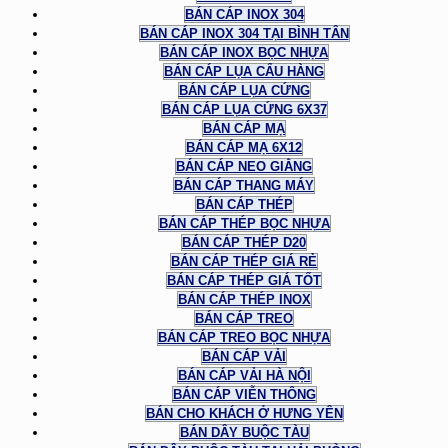
BÁN CÁP INOX 304
BÁN CÁP INOX 304 TẠI BÌNH TÂN
BÁN CÁP INOX BỌC NHỰA
BÁN CÁP LỤA CẨU HÀNG
BÁN CÁP LỤA CỨNG
BÁN CÁP LỤA CỨNG 6X37
BÁN CÁP MẠ
BÁN CÁP MẠ 6X12
BÁN CÁP NEO GIẰNG
BÁN CÁP THANG MÁY
BÁN CÁP THÉP
BÁN CÁP THÉP BỌC NHỰA
BÁN CÁP THÉP D20
BÁN CÁP THÉP GIÁ RẺ
BÁN CÁP THÉP GIÁ TỐT
BÁN CÁP THÉP INOX
BÁN CÁP TREO
BÁN CÁP TREO BỌC NHỰA
BÁN CÁP VẢI
BÁN CÁP VẢI HÀ NỘI
BÁN CÁP VIỄN THÔNG
BÁN CHO KHÁCH Ở HƯNG YÊN
BÁN DÂY BUỘC TÀU