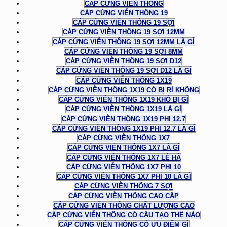
CÁP CỨNG VIỄN THÔNG
CÁP CỨNG VIỄN THÔNG 19
CÁP CỨNG VIỄN THÔNG 19 SỢI
CÁP CỨNG VIỄN THÔNG 19 SỢI 12MM
CÁP CỨNG VIỄN THÔNG 19 SỢI 12MM LÀ GÌ
CÁP CỨNG VIỄN THÔNG 19 SỢI 8MM
CÁP CỨNG VIỄN THÔNG 19 SỢI D12
CÁP CỨNG VIỄN THÔNG 19 SỢI D12 LÀ GÌ
CÁP CỨNG VIỄN THÔNG 1X19
CÁP CỨNG VIỄN THÔNG 1X19 CÓ BỊ RỈ KHÔNG
CÁP CỨNG VIỄN THÔNG 1X19 KHÓ BỊ GỈ
CÁP CỨNG VIỄN THÔNG 1X19 LÀ GÌ
CÁP CỨNG VIỄN THÔNG 1X19 PHI 12.7
CÁP CỨNG VIỄN THÔNG 1X19 PHI 12.7 LÀ GÌ
CÁP CỨNG VIỄN THÔNG 1X7
CÁP CỨNG VIỄN THÔNG 1X7 LÀ GÌ
CÁP CỨNG VIỄN THÔNG 1X7 LÊ HÀ
CÁP CỨNG VIỄN THÔNG 1X7 PHI 10
CÁP CỨNG VIỄN THÔNG 1X7 PHI 10 LÀ GÌ
CÁP CỨNG VIỄN THÔNG 7 SỢI
CÁP CỨNG VIỄN THÔNG CAO CẤP
CÁP CỨNG VIỄN THÔNG CHẤT LƯỢNG CAO
CÁP CỨNG VIỄN THÔNG CÓ CẤU TẠO THẾ NÀO
CÁP CỨNG VIỄN THÔNG CÓ ƯU ĐIỂM GÌ