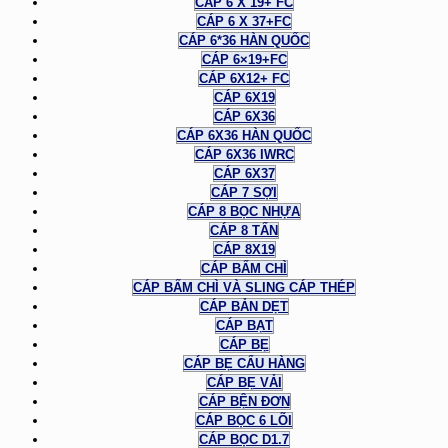
CÁP 6 X 19+ FC
CÁP 6 X 37+FC
CÁP 6*36 HÀN QUỐC
CÁP 6×19+FC
CÁP 6X12+ FC
CÁP 6X19
CÁP 6X36
CÁP 6X36 HÀN QUỐC
CÁP 6X36 IWRC
CÁP 6X37
CÁP 7 SỢI
CÁP 8 BỌC NHỰA
CÁP 8 TẤN
CÁP 8X19
CÁP BẤM CHÌ
CÁP BẤM CHÌ VÀ SLING CÁP THÉP
CÁP BẢN DẸT
CÁP BẠT
CÁP BẸ
CÁP BẸ CẨU HÀNG
CÁP BẸ VẢI
CÁP BỆN ĐƠN
CÁP BỌC 6 LÕI
CÁP BỌC D1.7