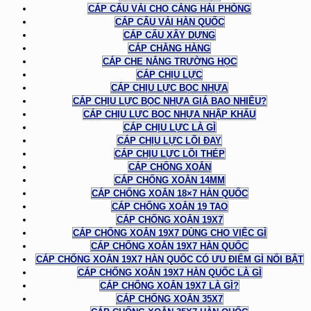
CÁP CẨU VẢI CHO CẢNG HẢI PHÒNG
CÁP CẨU VẢI HÀN QUỐC
CÁP CẨU XÂY DỰNG
CÁP CHẰNG HÀNG
CÁP CHE NẮNG TRƯỜNG HỌC
CÁP CHỊU LỰC
CÁP CHỊU LỰC BỌC NHỰA
CÁP CHỊU LỰC BỌC NHỰA GIÁ BAO NHIÊU?
CÁP CHỊU LỰC BỌC NHỰA NHẬP KHẨU
CÁP CHỊU LỰC LÀ GÌ
CÁP CHỊU LỰC LÕI ĐAY
CÁP CHỊU LỰC LÕI THÉP
CÁP CHỐNG XOẮN
CÁP CHỐNG XOẮN 14MM
CÁP CHỐNG XOẮN 18×7 HÀN QUỐC
CÁP CHỐNG XOẮN 19 TAO
CÁP CHỐNG XOẮN 19X7
CÁP CHỐNG XOẮN 19X7 DÙNG CHO VIỆC GÌ
CÁP CHỐNG XOẮN 19X7 HÀN QUỐC
CÁP CHỐNG XOẮN 19X7 HÀN QUỐC CÓ ƯU ĐIỂM GÌ NỔI BẬT
CÁP CHỐNG XOẮN 19X7 HÀN QUỐC LÀ GÌ
CÁP CHỐNG XOẮN 19X7 LÀ GÌ?
CÁP CHỐNG XOẮN 35X7