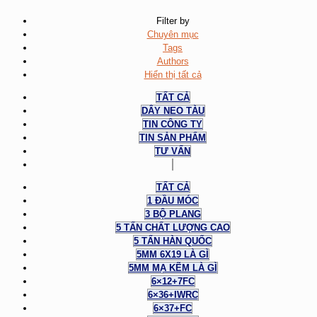
Filter by
Chuyên mục
Tags
Authors
Hiển thị tất cả
TẤT CẢ
DÂY NEO TÀU
TIN CÔNG TY
TIN SẢN PHẨM
TƯ VẤN
TẤT CẢ
1 ĐẦU MÓC
3 BỘ PLANG
5 TẤN CHẤT LƯỢNG CAO
5 TẤN HÀN QUỐC
5MM 6X19 LÀ GÌ
5MM MẠ KẼM LÀ GÌ
6×12+7FC
6×36+IWRC
6×37+FC