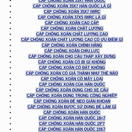
CÁP CHỐNG XOẮN 35X7 HÀN QUỐC
CÁP CHỐNG XOẮN 35X7 HÀN QUỐC LÀ GÌ
CÁP CHỐNG XOẮN 35X7 IWRC
CÁP CHỐNG XOẮN 37X5 IWRC LÀ GÌ
CÁP CHỐNG XOẮN CAO CẤP
CÁP CHỐNG XOẮN CHẤT LƯỢNG
CÁP CHỐNG XOẮN CHẤT LƯỢNG CAO
CÁP CHỐNG XOẮN CHẤT LƯỢNG CAO CÓ ƯU ĐIỂM GÌ
CÁP CHỐNG XOẮN CHÍNH HÃNG
CÁP CHỐNG XOẮN CHỊU LỰC
CÁP CHỐNG XOẮN CHO CẨU THÁP XÂY DỰNG
CÁP CHỐNG XOẮN CÓ BỊ GỈ KHÔNG
CÁP CHỐNG XOẮN CÓ ĐẮT KHÔNG
CÁP CHỐNG XOẮN CÓ GIÁ THÀNH NHƯ THẾ NÀO
CÁP CHỐNG XOẮN CÓ MẤY LOẠI
CÁP CHỐNG XOẮN CỦA HÀN QUỐC
CÁP CHỐNG XOẮN DÙNG CHO XE CẨU
CÁP CHỐNG XOẮN DÙNG TRONG CÔNG NGHIỆP
CÁP CHỐNG XOẮN ĐỂ NEO GIÀN KHOAN
CÁP CHỐNG XOẮN ĐƯỢC SỬ DỤNG ĐỂ LÀM GÌ
CÁP CHỐNG XOẮN HÀN QUỐC
CÁP CHỐNG XOẮN HÀN QUỐC 18×7
CÁP CHỐNG XOẮN HÀN QUỐC 19*7
CÁP CHỐNG XOẮN HÀN QUỐC 19X7