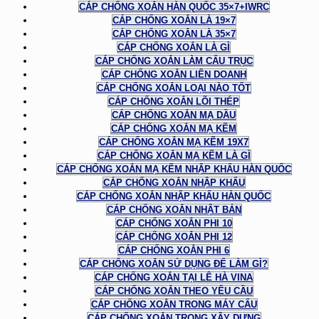
CÁP CHỐNG XOẮN HÀN QUỐC 35×7+IWRC
CÁP CHỐNG XOẮN LÀ 19×7
CÁP CHỐNG XOẮN LÀ 35×7
CÁP CHỐNG XOẮN LÀ GÌ
CÁP CHỐNG XOẮN LÀM CẨU TRỤC
CÁP CHỐNG XOẮN LIÊN DOANH
CÁP CHỐNG XOẮN LOẠI NÀO TỐT
CÁP CHỐNG XOẮN LÕI THÉP
CÁP CHỐNG XOẮN MẠ DẦU
CÁP CHỐNG XOẮN MẠ KẼM
CÁP CHỐNG XOẮN MẠ KẼM 19X7
CÁP CHỐNG XOẮN MẠ KẼM LÀ GÌ
CÁP CHỐNG XOẮN MẠ KẼM NHẬP KHẨU HÀN QUỐC
CÁP CHỐNG XOẮN NHẬP KHẨU
CÁP CHỐNG XOẮN NHẬP KHẨU HÀN QUỐC
CÁP CHỐNG XOẮN NHẬT BẢN
CÁP CHỐNG XOẮN PHI 10
CÁP CHỐNG XOẮN PHI 12
CÁP CHỐNG XOẮN PHI 6
CÁP CHỐNG XOẮN SỬ DỤNG ĐỂ LÀM GÌ?
CÁP CHỐNG XOẮN TẠI LÊ HÀ VINA
CÁP CHỐNG XOẮN THEO YÊU CẦU
CÁP CHỐNG XOẮN TRONG MÁY CẨU
CÁP CHỐNG XOẮN TRONG XÂY DỰNG