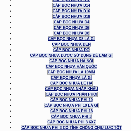
CÁP BỌC NHỰA D14
CÁP BỌC NHỰA D16
CÁP BỌC NHỰA D18
CÁP BỌC NHỰA D4
CÁP BỌC NHỰA D6
CÁP BỌC NHỰA D8
CÁP BỌC NHỰA D8 LÀ GÌ
CÁP BỌC NHỰA ĐEN
CÁP BỌC NHỰA ĐỎ
CÁP BỌC NHỰA ĐƯỢC SỬ DỤNG ĐỂ LÀM GÌ
CÁP BỌC NHỰA HÀ NỘI
CÁP BỌC NHỰA HÀN QUỐC
CÁP BỌC NHỰA LÀ 10MM
CÁP BỌC NHỰA LÀ GÌ
CÁP BỌC NHỰA LÊ HÀ
CÁP BỌC NHỰA NHẬP KHẨU
CÁP BỌC NHỰA PHÂN PHỐI
CÁP BỌC NHỰA PHI 10
CÁP BỌC NHỰA PHI 10 LÀ GÌ
CÁP BỌC NHỰA PHI 18
CÁP BỌC NHỰA PHI 3
CÁP BỌC NHỰA PHI 3 6X7
CÁP BỌC NHỰA PHI 3 CÓ TÍNH CHỐNG CHỊU LỰC TỐT