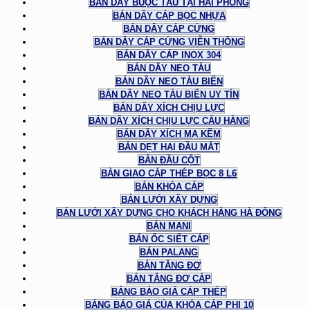
BÁN DÂY BUỘC TÀU TẠI HẢI PHÒNG
BÁN DÂY CÁP BỌC NHỰA
BÁN DÂY CÁP CỨNG
BÁN DÂY CÁP CỨNG VIỄN THÔNG
BÁN DÂY CÁP INOX 304
BÁN DÂY NEO TÀU
BÁN DÂY NEO TÀU BIỂN
BÁN DÂY NEO TÀU BIỂN UY TÍN
BÁN DÂY XÍCH CHỊU LỰC
BÁN DÂY XÍCH CHỊU LỰC CẨU HÀNG
BÁN DÂY XÍCH MẠ KẼM
BẢN DẸT HAI ĐẦU MẮT
BẢN ĐẦU CỘT
BÀN GIAO CÁP THÉP BỌC 8 L6
BÁN KHÓA CÁP
BÁN LƯỚI XÂY DỰNG
BÁN LƯỚI XÂY DỰNG CHO KHÁCH HÀNG HÀ ĐÔNG
BÁN MANI
BÁN ỐC SIẾT CÁP
BÁN PALANG
BÁN TĂNG ĐƠ
BÁN TĂNG ĐƠ CÁP
BẢNG BÁO GIÁ CÁP THÉP
BẢNG BÁO GIÁ CỦA KHÓA CÁP PHI 10