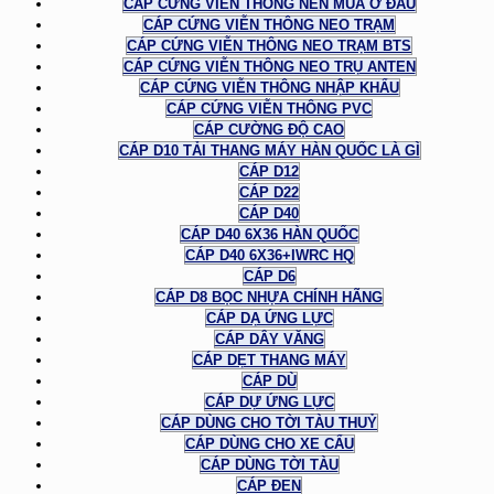
CÁP CỨNG VIỄN THÔNG NÊN MUA Ở ĐÂU
CÁP CỨNG VIỄN THÔNG NEO TRẠM
CÁP CỨNG VIỄN THÔNG NEO TRẠM BTS
CÁP CỨNG VIỄN THÔNG NEO TRỤ ANTEN
CÁP CỨNG VIỄN THÔNG NHẬP KHẨU
CÁP CỨNG VIỄN THÔNG PVC
CÁP CƯỜNG ĐỘ CAO
CÁP D10 TẢI THANG MÁY HÀN QUỐC LÀ GÌ
CÁP D12
CÁP D22
CÁP D40
CÁP D40 6X36 HÀN QUỐC
CÁP D40 6X36+IWRC HQ
CÁP D6
CÁP D8 BỌC NHỰA CHÍNH HÃNG
CÁP DẠ ỨNG LỰC
CÁP DÂY VĂNG
CÁP DẸT THANG MÁY
CÁP DÙ
CÁP DỰ ỨNG LỰC
CÁP DÙNG CHO TỜI TÀU THUỶ
CÁP DÙNG CHO XE CẨU
CÁP DÙNG TỜI TÀU
CÁP ĐEN