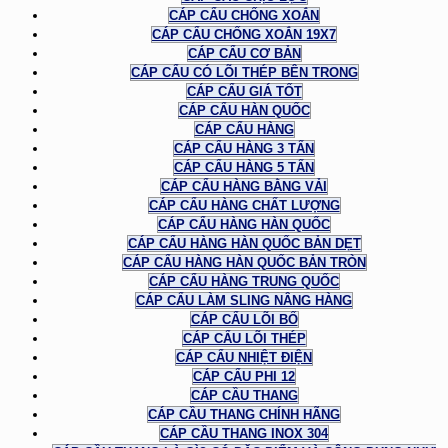
CÁP CẨU CHỐNG XOẮN
CÁP CẨU CHỐNG XOẮN 19X7
CÁP CẨU CƠ BẢN
CÁP CẨU CÓ LÕI THÉP BÊN TRONG
CÁP CẨU GIÁ TỐT
CÁP CẨU HÀN QUỐC
CÁP CẨU HÀNG
CÁP CẨU HÀNG 3 TẤN
CÁP CẨU HÀNG 5 TẤN
CÁP CẨU HÀNG BẰNG VẢI
CÁP CẨU HÀNG CHẤT LƯỢNG
CÁP CẨU HÀNG HÀN QUỐC
CÁP CẨU HÀNG HÀN QUỐC BẢN DẸT
CÁP CẨU HÀNG HÀN QUỐC BẢN TRÒN
CÁP CẨU HÀNG TRUNG QUỐC
CÁP CẨU LÀM SLING NÂNG HÀNG
CÁP CẨU LÕI BỐ
CÁP CẨU LÕI THÉP
CÁP CẨU NHIỆT ĐIỆN
CÁP CẨU PHI 12
CÁP CẦU THANG
CÁP CẦU THANG CHÍNH HÃNG
CÁP CẦU THANG INOX 304