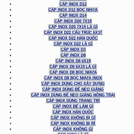
CÁP INOX D12
CÁP INOX D12 BỌC NHỰA
CÁP INOX D14
CÁP INOX D20 7X19
CÁP INOX D20 7X19 LÀ GÌ
CÁP INOX D22 CẤU TRÚC 6X37
CÁP INOX D22 HÀN QUỐC
CÁP INOX D22 LÀ GÌ
CÁP INOX D3
CÁP INOX D8
CÁP INOX D8 6X19
CÁP INOX D8 6X19 LÀ GÌ
CÁP INOX D8 BỌC NHỰA
CÁP INOX D8 BỌC NHỰA INOX
CÁP INOX DÙNG CHO XÂY DỰNG
CÁP INOX DÙNG ĐỂ NEO GIẰNG
CÁP INOX DÙNG ĐỂ NEO GIẰNG NÔNG TRẠI
CÁP INOX DÙNG TRANG TRÍ
CÁP INOX ĐỂ LÀM GÌ
CÁP INOX HÀN QUỐC
CÁP INOX KHÔNG BỊ GỈ
CÁP INOX KHÔNG BỊ RỈ
CÁP INOX KHÔNG GỈ