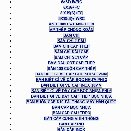
6×37+IWRC
6X36+FC
8 X19(S)+FC
8X19(S)+IWRC
AN TOÀN PA LĂNG ĐIỆN
ÁP THÉP CHỐNG XOẮN
BẤM CHÌ
BẤM CHÌ 2 ĐẦU
BẤM CHÌ CÁP THÉP
BẤM CHÌ ĐẦU CÁP
BẤM CHÌ SỢI CÁP
BẤM ĐẦU CỐT CÁP THÉP
BÁN 100 CUỘN CÁP THÉP
BẠN BIẾT GÌ VỀ CÁP BỌC NHỰA 12MM
BẠN BIẾT GÌ VỀ CÁP BỌC NHỰA PHI 3
BẠN BIẾT GÌ VỀ CÁP INOX 10MM
BẠN BIẾT GÌ VỀ DÂY CÁP BỌC NHỰA PHI 6
BẠN BIẾT GÌ VỀ DÂY CÁP THÉP BỌC NHỰA
BÁN BUÔN CÁP D10 TẢI THANG MÁY HÀN QUỐC
BÁN CÁP BỌC NHỰA
BÁN CÁP CẦU TREO
BÁN CÁP CỨNG VIỄN THÔNG
BÁN CÁP INO
BÁN CÁP INOX