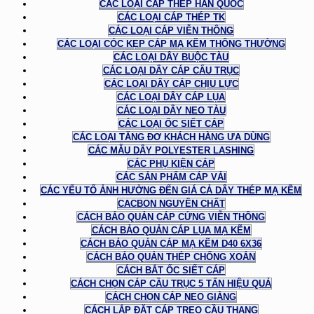
CÁC LOẠI CÁP THÉP HÀN QUỐC
CÁC LOẠI CÁP THÉP TK
CÁC LOẠI CÁP VIỄN THÔNG
CÁC LOẠI CÓC KẸP CÁP MẠ KẼM THÔNG THƯỜNG
CÁC LOẠI DÂY BUỘC TÀU
CÁC LOẠI DÂY CÁP CẨU TRỤC
CÁC LOẠI DÂY CÁP CHỊU LỰC
CÁC LOẠI DÂY CÁP LỤA
CÁC LOẠI DÂY NEO TÀU
CÁC LOẠI ỐC SIẾT CÁP
CÁC LOẠI TĂNG ĐƠ KHÁCH HÀNG ƯA DÙNG
CÁC MẪU DÂY POLYESTER LASHING
CÁC PHỤ KIỆN CÁP
CÁC SẢN PHẨM CÁP VẢI
CÁC YẾU TỐ ẢNH HƯỞNG ĐẾN GIÁ CẢ DÂY THÉP MẠ KẼM
CACBON NGUYÊN CHẤT
CÁCH BẢO QUẢN CÁP CỨNG VIỄN THÔNG
CÁCH BẢO QUẢN CÁP LỤA MẠ KẼM
CÁCH BẢO QUẢN CÁP MẠ KẼM D40 6X36
CÁCH BẢO QUẢN THÉP CHỐNG XOẮN
CÁCH BẮT ỐC SIẾT CÁP
CÁCH CHỌN CÁP CẦU TRỤC 5 TẤN HIỆU QUẢ
CÁCH CHỌN CÁP NEO GIẰNG
CÁCH LẮP ĐẶT CÁP TREO CẦU THANG