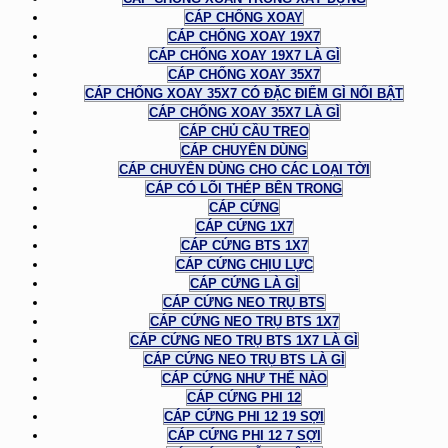
CÁP CHỐNG XOAY
CÁP CHỐNG XOAY 19X7
CÁP CHỐNG XOAY 19X7 LÀ GÌ
CÁP CHỐNG XOAY 35X7
CÁP CHỐNG XOAY 35X7 CÓ ĐẶC ĐIỂM GÌ NỔI BẬT
CÁP CHỐNG XOAY 35X7 LÀ GÌ
CÁP CHỦ CẦU TREO
CÁP CHUYÊN DÙNG
CÁP CHUYÊN DÙNG CHO CÁC LOẠI TỜI
CÁP CÓ LÕI THÉP BÊN TRONG
CÁP CỨNG
CÁP CỨNG 1X7
CÁP CỨNG BTS 1X7
CÁP CỨNG CHỊU LỰC
CÁP CỨNG LÀ GÌ
CÁP CỨNG NEO TRỤ BTS
CÁP CỨNG NEO TRỤ BTS 1X7
CÁP CỨNG NEO TRỤ BTS 1X7 LÀ GÌ
CÁP CỨNG NEO TRỤ BTS LÀ GÌ
CÁP CỨNG NHƯ THẾ NÀO
CÁP CỨNG PHI 12
CÁP CỨNG PHI 12 19 SỢI
CÁP CỨNG PHI 12 7 SỢI