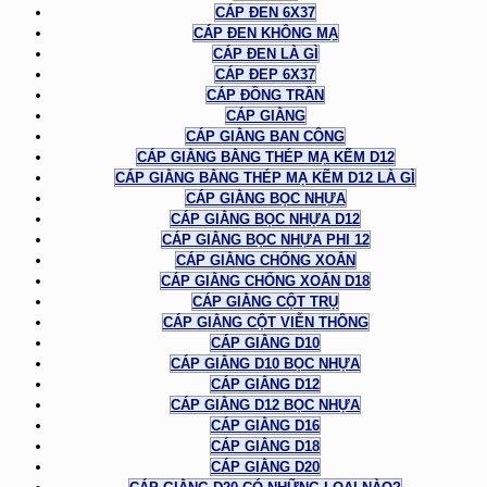
CÁP ĐEN 6X37
CÁP ĐEN KHÔNG MẠ
CÁP ĐEN LÀ GÌ
CÁP ĐEP 6X37
CÁP ĐỒNG TRẦN
CÁP GIẰNG
CÁP GIẰNG BAN CÔNG
CÁP GIẰNG BẰNG THÉP MẠ KẼM D12
CÁP GIẰNG BẰNG THÉP MẠ KẼM D12 LÀ GÌ
CÁP GIẰNG BỌC NHỰA
CÁP GIẰNG BỌC NHỰA D12
CÁP GIẰNG BỌC NHỰA PHI 12
CÁP GIẰNG CHỐNG XOẮN
CÁP GIẰNG CHỐNG XOẮN D18
CÁP GIẰNG CỘT TRỤ
CÁP GIẰNG CỘT VIỄN THÔNG
CÁP GIẰNG D10
CÁP GIẰNG D10 BỌC NHỰA
CÁP GIẰNG D12
CÁP GIẰNG D12 BỌC NHỰA
CÁP GIẰNG D16
CÁP GIẰNG D18
CÁP GIẰNG D20