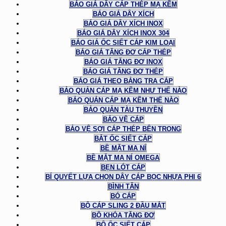
BÁO GIÁ DÂY CÁP THÉP MẠ KẼM
BÁO GIÁ DÂY XÍCH
BÁO GIÁ DÂY XÍCH INOX
BÁO GIÁ DÂY XÍCH INOX 304
BÁO GIÁ ỐC SIẾT CÁP KIM LOẠI
BÁO GIÁ TĂNG ĐƠ CÁP THÉP
BÁO GIÁ TĂNG ĐƠ INOX
BÁO GIÁ TĂNG ĐƠ THÉP
BÁO GIÁ THEO BẢNG TRA CÁP
BẢO QUẢN CÁP MẠ KẼM NHƯ THẾ NÀO
BẢO QUẢN CÁP MẠ KẼM THẾ NÀO
BẢO QUẢN TÀU THUYỀN
BẢO VỆ CÁP
BẢO VỆ SỢI CÁP THÉP BÊN TRONG
BẮT ỐC SIẾT CÁP
BỀ MẶT MA NÍ
BỀ MẶT MA NÍ OMEGA
BẸN LÓT CÁP
BÍ QUYẾT LỰA CHỌN DÂY CÁP BỌC NHỰA PHI 6
BÌNH TÂN
BÓ CÁP
BỘ CÁP SLING 2 ĐẦU MẮT
BỘ KHÓA TĂNG ĐƠ
BỘ ỐC SIẾT CÁP