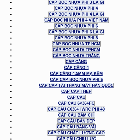
CÁP BỌC NHỰA PHI 3 LÀ GÌ
CÁP BỌC NHỰA PHI 4
CÁP BỌC NHỰA PHI 4 LÀ GÌ
CÁP BỌC NHỰA PHI 4 VIỆT NAM
CÁP BỌC NHỰA PHI 6
CÁP BỌC NHỰA PHI 6 LÀ GÌ
CÁP BỌC NHỰA PHI 8
CÁP BỌC NHỰA TP.HCM
CÁP BỌC NHỰA TPHCM
CÁP BỌC NHỰA TRẮNG
CÁP CĂNG
CÁP CĂNG 4
CÁP CĂNG 4.5MM MẠ KẼM
CÁP CÁP BỌC NHỰA PHI 6
CẤP CÁP TẢI THANG MÁY HÀN QUỐC
CẤP CÁP THÉP
CÁP CẨU
CÁP CẨU 6×36+FC
CÁP CẨU 6X36+ IWRC PHI 40
CÁP CẨU BẤM CHÌ
CÁP CẨU BẢN DẸP
CÁP CẨU BẰNG VẢI
CÁP CẨU CHẤT LƯỢNG CAO
CÁP CẨU CHỊU LỰC