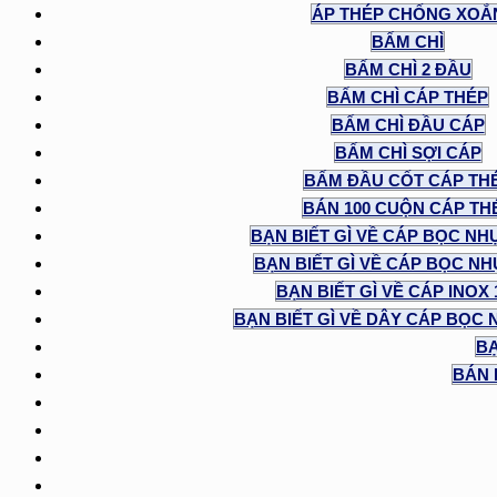
ÁP THÉP CHỐNG XOẮ
BẤM CHÌ
BẤM CHÌ 2 ĐẦU
BẤM CHÌ CÁP THÉP
BẤM CHÌ ĐẦU CÁP
BẤM CHÌ SỢI CÁP
BẤM ĐẦU CỐT CÁP TH
BÁN 100 CUỘN CÁP TH
BẠN BIẾT GÌ VỀ CÁP BỌC NH
BẠN BIẾT GÌ VỀ CÁP BỌC NHỰ
BẠN BIẾT GÌ VỀ CÁP INOX
BẠN BIẾT GÌ VỀ DÂY CÁP BỌC 
BẠ
BÁN 