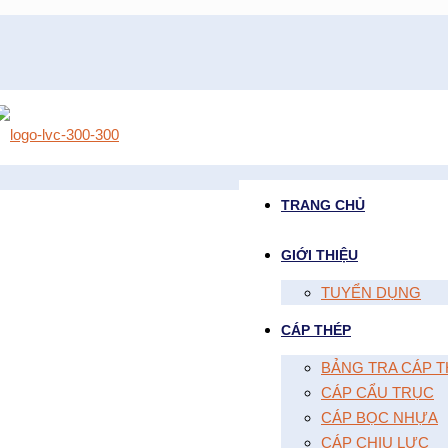
TRANG CHỦ
GIỚI THIỆU
TUYỂN DỤNG
CÁP THÉP
BẢNG TRA CÁP T
CÁP CẨU TRỤC
CÁP BỌC NHỰA
CÁP CHỊU LỰC