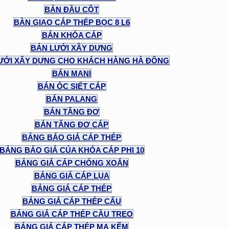
BẢN ĐẦU CỘT
BÀN GIAO CÁP THÉP BỌC 8 L6
BÁN KHÓA CÁP
BÁN LƯỚI XÂY DỰNG
ƯỚI XÂY DỰNG CHO KHÁCH HÀNG HÀ ĐÔNG
BÁN MANI
BÁN ỐC SIẾT CÁP
BÁN PALANG
BÁN TĂNG ĐƠ
BÁN TĂNG ĐƠ CÁP
BẢNG BÁO GIÁ CÁP THÉP
BẢNG BÁO GIÁ CỦA KHÓA CÁP PHI 10
BẢNG GIÁ CÁP CHỐNG XOẮN
BẢNG GIÁ CÁP LỤA
BẢNG GIÁ CÁP THÉP
BẢNG GIÁ CÁP THÉP CẨU
BẢNG GIÁ CÁP THÉP CẦU TREO
BẢNG GIÁ CÁP THÉP MẠ KẼM