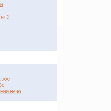
́N
 NHỒI
 QUỐC
ỐC
HANG-HANG