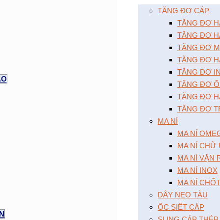
TĂNG ĐƠ CÁP
TĂNG ĐƠ HAI
TĂNG ĐƠ HA
TĂNG ĐƠ MÔ
TĂNG ĐƠ HA
TĂNG ĐƠ I
AO
TĂNG ĐƠ Ô
TĂNG ĐƠ HA
TĂNG ĐƠ T
MA NÍ
MA NÍ OME
MA NÍ CHỮ
MA NÍ VẶN
MA NÍ INOX
MA NÍ CHỐ
DÂY NEO TÀU
ỐC SIẾT CÁP
ỆN
SLING CÁP THÉP