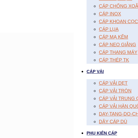
CÁP CHỐNG XOĂ
CÁP INOX
CÁP KHOAN CỌC
CÁP LỤA
CÁP MẠ KẼM
CÁP NEO GIẰNG
CÁP THANG MÁY
CÁP THÉP TK
CÁP VẢI
CÁP VẢI DẸT
CÁP VẢI TRÒN
CÁP VẢI TRUNG
CÁP VẢI HÀN QU
DAY-TANG-DO-C
DÂY CÁP DÙ
PHỤ KIỆN CÁP