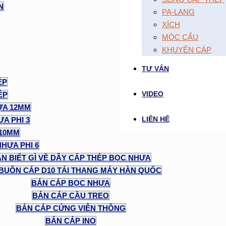
N
PA-LANG
XÍCH
MÓC CẨU
KHUYÊN CÁP
TƯ VẤN
ÉP
VIDEO
ÉP
ỰA 12MM
LIÊN HỆ
A PHI 3
 10MM
NHỰA PHI 6
N BIẾT GÌ VỀ DÂY CÁP THÉP BỌC NHỰA
BUÔN CÁP D10 TẢI THANG MÁY HÀN QUỐC
BÁN CÁP BỌC NHỰA
BÁN CÁP CẦU TREO
BÁN CÁP CỨNG VIỄN THÔNG
BÁN CÁP INO