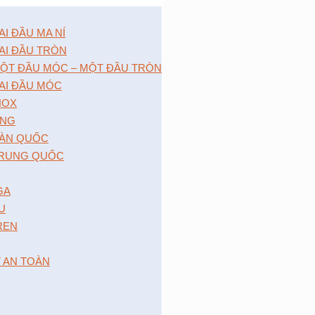
 ĐẦU MA NÍ
I ĐẦU TRÒN
̣T ĐẦU MÓC – MỘT ĐẦU TRÒN
I ĐẦU MÓC
NOX
́NG
̀N QUỐC
RUNG QUỐC
GA
 U
 REN
T AN TOÀN