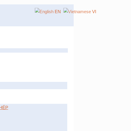
EN
VI
HÉP