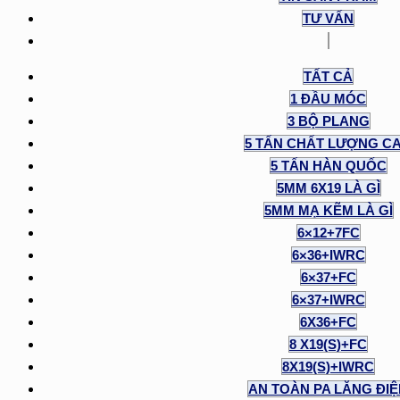
TƯ VẤN
TẤT CẢ
1 ĐẦU MÓC
3 BỘ PLANG
5 TẤN CHẤT LƯỢNG C
5 TẤN HÀN QUỐC
5MM 6X19 LÀ GÌ
5MM MẠ KẼM LÀ GÌ
6×12+7FC
6×36+IWRC
6×37+FC
6×37+IWRC
6X36+FC
8 X19(S)+FC
8X19(S)+IWRC
AN TOÀN PA LĂNG ĐI