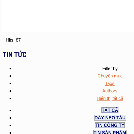
Hits: 87
TIN TỨC
Filter by
Chuyên mục
Tags
Authors
Hiển thị tất cả
TẤT CẢ
DÂY NEO TÀU
TIN CÔNG TY
TIN SẢN PHẨM