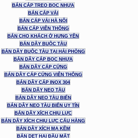
BÁN CÁP TREO BỌC NHỰA
BÁN CÁP VẢI
BÁN CÁP VẢI HÀ NỘI
BÁN CÁP VIỄN THÔNG
BÁN CHO KHÁCH Ở HƯNG YÊN
BÁN DÂY BUỘC TÀU
BÁN DÂY BUỘC TÀU TẠI HẢI PHÒNG
BÁN DÂY CÁP BỌC NHỰA
BÁN DÂY CÁP CỨNG
BÁN DÂY CÁP CỨNG VIỄN THÔNG
BÁN DÂY CÁP INOX 304
BÁN DÂY NEO TÀU
BÁN DÂY NEO TÀU BIỂN
BÁN DÂY NEO TÀU BIỂN UY TÍN
BÁN DÂY XÍCH CHỊU LỰC
BÁN DÂY XÍCH CHỊU LỰC CẨU HÀNG
BÁN DÂY XÍCH MẠ KẼM
BẢN DẸT HAI ĐẦU MẮT