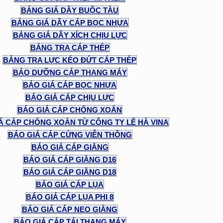
BẢNG GIÁ DÂY BUỘC TÀU
BẢNG GIÁ DÂY CÁP BỌC NHỰA
BẢNG GIÁ DÂY XÍCH CHỊU LỰC
BẢNG TRA CÁP THÉP
BẢNG TRA LỰC KÉO ĐỨT CÁP THÉP
BẢO DƯỠNG CÁP THANG MÁY
BÁO GIÁ CÁP BỌC NHỰA
BÁO GIÁ CÁP CHỊU LỰC
BÁO GIÁ CÁP CHỐNG XOẮN
Á CÁP CHỐNG XOẮN TỪ CÔNG TY LÊ HÀ VINA
BÁO GIÁ CÁP CỨNG VIỄN THÔNG
BÁO GIÁ CÁP GIẰNG
BÁO GIÁ CÁP GIẰNG D16
BÁO GIÁ CÁP GIẰNG D18
BÁO GIÁ CÁP LỤA
BÁO GIÁ CÁP LỤA PHI 8
BÁO GIÁ CÁP NEO GIẰNG
BÁO GIÁ CÁP TẢI THANG MÁY