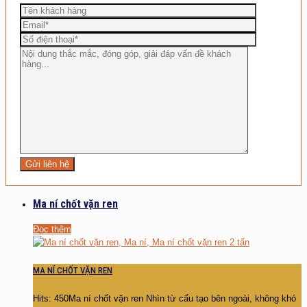
Ma ní chốt vặn ren
Đọc thêm
MA NÍ CHỐT VẶN REN
Hits: 450Ma ní chốt vặn ren Nhìn từ cấu tạo bên ngoài, không khó