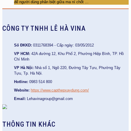
để người dùng phân biệt giữa ma ní chốt
…
CÔNG TY TNHH LÊ HÀ VINA
Số ĐKKD:
0311768394 - Cấp ngày: 03/05/2012
VP HCM:
42A đường 12, Khu Phố 2, Phường Hiệp Bình, TP. Hồ
Chí Minh
VP Hà Nội:
Nhà số 1, Ngõ 220, Đường Tây Tựu, Phường Tây
Tựu, Tp. Hà Nội.
Hotline:
0983 514 800
Website:
https://www.capthepxaydung.com/
Email:
Lehavinagroup@gmail.com
THÔNG TIN KHÁC