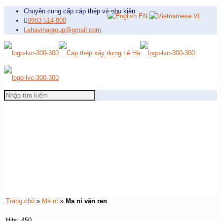
Chuyên cung cấp cáp thép và phụ kiện
EN
VI
0983 514 800
Lehavinagroup@gmail.com
Trang chủ
»
Ma ní
»
Ma ní vặn ren
Hits: 450