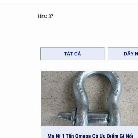
Hits: 37
TẤT CẢ
DÂY N
Ma Ní 1 Tấn Omega Có Ưu Điểm Gì Nổi