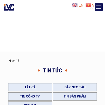
EN
VI
Hits: 17
TIN TỨC
TẤT CẢ
DÂY NEO TÀU
TIN CÔNG TY
TIN SẢN PHẨM