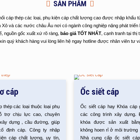
SẢN PHẨM
i cáp thép các loại, phụ kiện cáp chất lượng cao được nhập khẩu từ
n Xô và các nước châu Âu nơi có ngành công nghiệp nặng phát triể
ế, nguồn gốc xuất xứ rõ ràng,
báo giá TỐT NHẤT
, cạnh tranh tại t
in quý khách hàng vui lòng liên hệ ngay hotline được nhân viên tư 
ơ cáp
Ốc siết cáp
 thép các loại thuộc loại phụ
Ốc siết cáp hay Khóa cáp g
ỗ trợ chịu lực cao, chuyên
các công trình xây dựng.
 xây dựng , cầu đường, giúp
khóa được sản xuất bằn
cố định cáp. Công ty nhập
không hoen rỉ ở môi trường 
iện cáp chất lượng, uy tín,
Nhà cung cấp ốc siết cáp