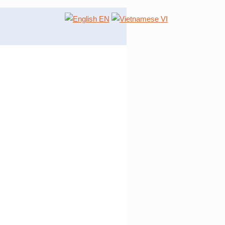
EN
VI