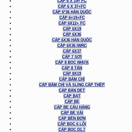
CÁP 6 X 19+ FC
CÁP 6 X 37+FC
CÁP 6*36 HÀN QUỐC
CÁP 6×19+FC
CÁP 6X12+ FC
CÁP 6X19
CÁP 6X36
CÁP 6X36 HÀN QUỐC
CÁP 6X36 IWRC
CÁP 6X37
CÁP 7 SỢI
CÁP 8 BỌC NHỰA
CÁP 8 TẤN
CÁP 8X19
CÁP BẤM CHÌ
CÁP BẤM CHÌ VÀ SLING CÁP THÉP
CÁP BẢN DẸT
CÁP BẠT
CÁP BẸ
CÁP BẸ CẨU HÀNG
CÁP BẸ VẢI
CÁP BỆN ĐƠN
CÁP BỌC 6 LÕI
CÁP BỌC D1.7