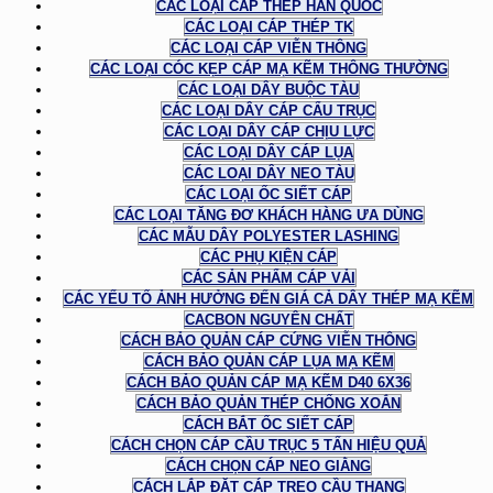
CÁC LOẠI CÁP THÉP HÀN QUỐC
CÁC LOẠI CÁP THÉP TK
CÁC LOẠI CÁP VIỄN THÔNG
CÁC LOẠI CÓC KẸP CÁP MẠ KẼM THÔNG THƯỜNG
CÁC LOẠI DÂY BUỘC TÀU
CÁC LOẠI DÂY CÁP CẨU TRỤC
CÁC LOẠI DÂY CÁP CHỊU LỰC
CÁC LOẠI DÂY CÁP LỤA
CÁC LOẠI DÂY NEO TÀU
CÁC LOẠI ỐC SIẾT CÁP
CÁC LOẠI TĂNG ĐƠ KHÁCH HÀNG ƯA DÙNG
CÁC MẪU DÂY POLYESTER LASHING
CÁC PHỤ KIỆN CÁP
CÁC SẢN PHẨM CÁP VẢI
CÁC YẾU TỐ ẢNH HƯỞNG ĐẾN GIÁ CẢ DÂY THÉP MẠ KẼM
CACBON NGUYÊN CHẤT
CÁCH BẢO QUẢN CÁP CỨNG VIỄN THÔNG
CÁCH BẢO QUẢN CÁP LỤA MẠ KẼM
CÁCH BẢO QUẢN CÁP MẠ KẼM D40 6X36
CÁCH BẢO QUẢN THÉP CHỐNG XOẮN
CÁCH BẮT ỐC SIẾT CÁP
CÁCH CHỌN CÁP CẦU TRỤC 5 TẤN HIỆU QUẢ
CÁCH CHỌN CÁP NEO GIẰNG
CÁCH LẮP ĐẶT CÁP TREO CẦU THANG