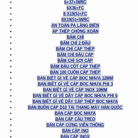
6×37+IWRC
6X36+FC
8 X19(S)+FC
8X19(S)+IWRC
AN TOÀN PA LĂNG ĐIỆN
ÁP THÉP CHỐNG XOẮN
BẤM CHÌ
BẤM CHÌ 2 ĐẦU
BẤM CHÌ CÁP THÉP
BẤM CHÌ ĐẦU CÁP
BẤM CHÌ SỢI CÁP
BẤM ĐẦU CỐT CÁP THÉP
BÁN 100 CUỘN CÁP THÉP
BẠN BIẾT GÌ VỀ CÁP BỌC NHỰA 12MM
BẠN BIẾT GÌ VỀ CÁP BỌC NHỰA PHI 3
BẠN BIẾT GÌ VỀ CÁP INOX 10MM
BẠN BIẾT GÌ VỀ DÂY CÁP BỌC NHỰA PHI 6
BẠN BIẾT GÌ VỀ DÂY CÁP THÉP BỌC NHỰA
BÁN BUÔN CÁP D10 TẢI THANG MÁY HÀN QUỐC
BÁN CÁP BỌC NHỰA
BÁN CÁP CẦU TREO
BÁN CÁP CỨNG VIỄN THÔNG
BÁN CÁP INO
BÁN CÁP INOX