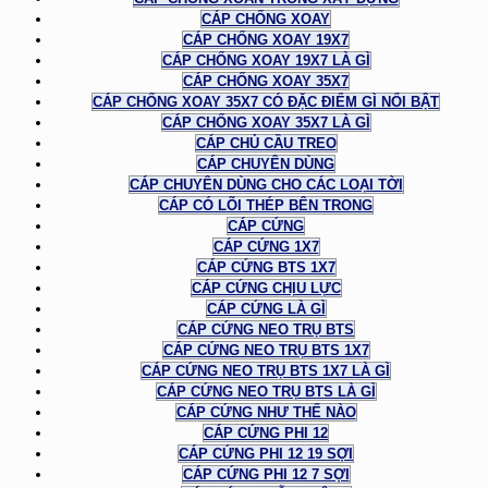
CÁP CHỐNG XOAY
CÁP CHỐNG XOAY 19X7
CÁP CHỐNG XOAY 19X7 LÀ GÌ
CÁP CHỐNG XOAY 35X7
CÁP CHỐNG XOAY 35X7 CÓ ĐẶC ĐIỂM GÌ NỔI BẬT
CÁP CHỐNG XOAY 35X7 LÀ GÌ
CÁP CHỦ CẦU TREO
CÁP CHUYÊN DÙNG
CÁP CHUYÊN DÙNG CHO CÁC LOẠI TỜI
CÁP CÓ LÕI THÉP BÊN TRONG
CÁP CỨNG
CÁP CỨNG 1X7
CÁP CỨNG BTS 1X7
CÁP CỨNG CHỊU LỰC
CÁP CỨNG LÀ GÌ
CÁP CỨNG NEO TRỤ BTS
CÁP CỨNG NEO TRỤ BTS 1X7
CÁP CỨNG NEO TRỤ BTS 1X7 LÀ GÌ
CÁP CỨNG NEO TRỤ BTS LÀ GÌ
CÁP CỨNG NHƯ THẾ NÀO
CÁP CỨNG PHI 12
CÁP CỨNG PHI 12 19 SỢI
CÁP CỨNG PHI 12 7 SỢI