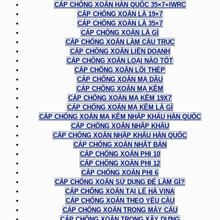
CÁP CHỐNG XOẮN HÀN QUỐC 35×7+IWRC
CÁP CHỐNG XOẮN LÀ 19×7
CÁP CHỐNG XOẮN LÀ 35×7
CÁP CHỐNG XOẮN LÀ GÌ
CÁP CHỐNG XOẮN LÀM CẨU TRỤC
CÁP CHỐNG XOẮN LIÊN DOANH
CÁP CHỐNG XOẮN LOẠI NÀO TỐT
CÁP CHỐNG XOẮN LÕI THÉP
CÁP CHỐNG XOẮN MẠ DẦU
CÁP CHỐNG XOẮN MẠ KẼM
CÁP CHỐNG XOẮN MẠ KẼM 19X7
CÁP CHỐNG XOẮN MẠ KẼM LÀ GÌ
CÁP CHỐNG XOẮN MẠ KẼM NHẬP KHẨU HÀN QUỐC
CÁP CHỐNG XOẮN NHẬP KHẨU
CÁP CHỐNG XOẮN NHẬP KHẨU HÀN QUỐC
CÁP CHỐNG XOẮN NHẬT BẢN
CÁP CHỐNG XOẮN PHI 10
CÁP CHỐNG XOẮN PHI 12
CÁP CHỐNG XOẮN PHI 6
CÁP CHỐNG XOẮN SỬ DỤNG ĐỂ LÀM GÌ?
CÁP CHỐNG XOẮN TẠI LÊ HÀ VINA
CÁP CHỐNG XOẮN THEO YÊU CẦU
CÁP CHỐNG XOẮN TRONG MÁY CẨU
CÁP CHỐNG XOẮN TRONG XÂY DỰNG