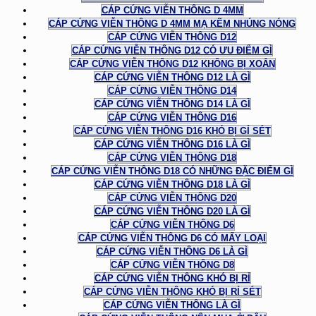
CÁP CỨNG VIỄN THÔNG D 4MM
CÁP CỨNG VIỄN THÔNG D 4MM MẠ KẼM NHÚNG NÓNG
CÁP CỨNG VIỄN THÔNG D12
CÁP CỨNG VIỄN THÔNG D12 CÓ ƯU ĐIỂM GÌ
CÁP CỨNG VIỄN THÔNG D12 KHÔNG BỊ XOẮN
CÁP CỨNG VIỄN THÔNG D12 LÀ GÌ
CÁP CỨNG VIỄN THÔNG D14
CÁP CỨNG VIỄN THÔNG D14 LÀ GÌ
CÁP CỨNG VIỄN THÔNG D16
CÁP CỨNG VIỄN THÔNG D16 KHÓ BỊ GỈ SÉT
CÁP CỨNG VIỄN THÔNG D16 LÀ GÌ
CÁP CỨNG VIỄN THÔNG D18
CÁP CỨNG VIỄN THÔNG D18 CÓ NHỮNG ĐẶC ĐIỂM GÌ
CÁP CỨNG VIỄN THÔNG D18 LÀ GÌ
CÁP CỨNG VIỄN THÔNG D20
CÁP CỨNG VIỄN THÔNG D20 LÀ GÌ
CÁP CỨNG VIỄN THÔNG D6
CÁP CỨNG VIỄN THÔNG D6 CÓ MẤY LOẠI
CÁP CỨNG VIỄN THÔNG D6 LÀ GÌ
CÁP CỨNG VIỄN THÔNG D8
CÁP CỨNG VIỄN THÔNG KHÓ BỊ RỈ
CÁP CỨNG VIỄN THÔNG KHÓ BỊ RỈ SÉT
CÁP CỨNG VIỄN THÔNG LÀ GÌ