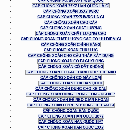
CÁP CHỐNG XOẮN 35X7 HÀN QUỐC
CÁP CHỐNG XOẮN 35X7 HÀN QUỐC LÀ GÌ
CÁP CHỐNG XOẮN 35X7 IWRC
CÁP CHỐNG XOẮN 37X5 IWRC LÀ GÌ
CÁP CHỐNG XOẮN CAO CẤP
CÁP CHỐNG XOẮN CHẤT LƯỢNG
CÁP CHỐNG XOẮN CHẤT LƯỢNG CAO
CÁP CHỐNG XOẮN CHẤT LƯỢNG CAO CÓ ƯU ĐIỂM GÌ
CÁP CHỐNG XOẮN CHÍNH HÃNG
CÁP CHỐNG XOẮN CHỊU LỰC
CÁP CHỐNG XOẮN CHO CẨU THÁP XÂY DỰNG
CÁP CHỐNG XOẮN CÓ BỊ GỈ KHÔNG
CÁP CHỐNG XOẮN CÓ ĐẮT KHÔNG
CÁP CHỐNG XOẮN CÓ GIÁ THÀNH NHƯ THẾ NÀO
CÁP CHỐNG XOẮN CÓ MẤY LOẠI
CÁP CHỐNG XOẮN CỦA HÀN QUỐC
CÁP CHỐNG XOẮN DÙNG CHO XE CẨU
CÁP CHỐNG XOẮN DÙNG TRONG CÔNG NGHIỆP
CÁP CHỐNG XOẮN ĐỂ NEO GIÀN KHOAN
CÁP CHỐNG XOẮN ĐƯỢC SỬ DỤNG ĐỂ LÀM GÌ
CÁP CHỐNG XOẮN HÀN QUỐC
CÁP CHỐNG XOẮN HÀN QUỐC 18×7
CÁP CHỐNG XOẮN HÀN QUỐC 19*7
CÁP CHỐNG XOẮN HÀN QUỐC 19X7