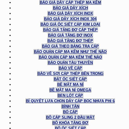
BÁO GIÁ DÂY CÁP THÉP MẠ KẼM
BÁO GIÁ DÂY XÍCH
BÁO GIÁ DÂY XÍCH INOX
BÁO GIÁ DÂY XÍCH INOX 304
BÁO GIÁ ỐC SIẾT CÁP KIM LOẠI
BÁO GIÁ TĂNG ĐƠ CÁP THÉP
BÁO GIÁ TĂNG ĐƠ INOX
BÁO GIÁ TĂNG ĐƠ THÉP
BÁO GIÁ THEO BẢNG TRA CÁP
BẢO QUẢN CÁP MẠ KẼM NHƯ THẾ NÀO
BẢO QUẢN CÁP MẠ KẼM THẾ NÀO
BẢO QUẢN TÀU THUYỀN
BẢO VỆ CÁP
BẢO VỆ SỢI CÁP THÉP BÊN TRONG
BẮT ỐC SIẾT CÁP
BỀ MẶT MA NÍ
BỀ MẶT MA NÍ OMEGA
BẸN LÓT CÁP
BÍ QUYẾT LỰA CHỌN DÂY CÁP BỌC NHỰA PHI 6
BÌNH TÂN
BÓ CÁP
BỘ CÁP SLING 2 ĐẦU MẮT
BỘ KHÓA TĂNG ĐƠ
BỘ ỐC SIẾT CÁP