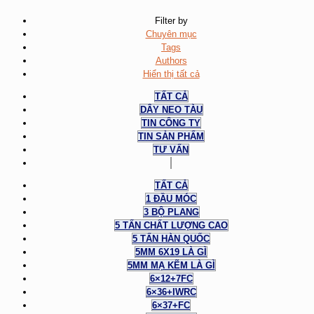
Filter by
Chuyên mục
Tags
Authors
Hiển thị tất cả
TẤT CẢ
DÂY NEO TÀU
TIN CÔNG TY
TIN SẢN PHẨM
TƯ VẤN
TẤT CẢ
1 ĐẦU MÓC
3 BỘ PLANG
5 TẤN CHẤT LƯỢNG CAO
5 TẤN HÀN QUỐC
5MM 6X19 LÀ GÌ
5MM MẠ KẼM LÀ GÌ
6×12+7FC
6×36+IWRC
6×37+FC