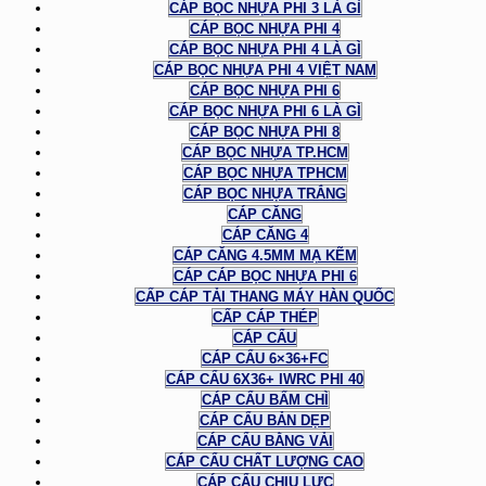
CÁP BỌC NHỰA PHI 3 LÀ GÌ
CÁP BỌC NHỰA PHI 4
CÁP BỌC NHỰA PHI 4 LÀ GÌ
CÁP BỌC NHỰA PHI 4 VIỆT NAM
CÁP BỌC NHỰA PHI 6
CÁP BỌC NHỰA PHI 6 LÀ GÌ
CÁP BỌC NHỰA PHI 8
CÁP BỌC NHỰA TP.HCM
CÁP BỌC NHỰA TPHCM
CÁP BỌC NHỰA TRẮNG
CÁP CĂNG
CÁP CĂNG 4
CÁP CĂNG 4.5MM MẠ KẼM
CÁP CÁP BỌC NHỰA PHI 6
CẤP CÁP TẢI THANG MÁY HÀN QUỐC
CẤP CÁP THÉP
CÁP CẨU
CÁP CẨU 6×36+FC
CÁP CẨU 6X36+ IWRC PHI 40
CÁP CẨU BẤM CHÌ
CÁP CẨU BẢN DẸP
CÁP CẨU BẰNG VẢI
CÁP CẨU CHẤT LƯỢNG CAO
CÁP CẨU CHỊU LỰC