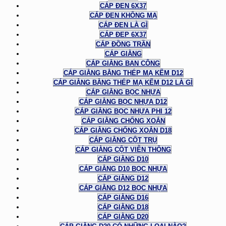
CÁP ĐEN 6X37
CÁP ĐEN KHÔNG MẠ
CÁP ĐEN LÀ GÌ
CÁP ĐEP 6X37
CÁP ĐỒNG TRẦN
CÁP GIẰNG
CÁP GIẰNG BAN CÔNG
CÁP GIẰNG BẰNG THÉP MẠ KẼM D12
CÁP GIẰNG BẰNG THÉP MẠ KẼM D12 LÀ GÌ
CÁP GIẰNG BỌC NHỰA
CÁP GIẰNG BỌC NHỰA D12
CÁP GIẰNG BỌC NHỰA PHI 12
CÁP GIẰNG CHỐNG XOẮN
CÁP GIẰNG CHỐNG XOẮN D18
CÁP GIẰNG CỘT TRỤ
CÁP GIẰNG CỘT VIỄN THÔNG
CÁP GIẰNG D10
CÁP GIẰNG D10 BỌC NHỰA
CÁP GIẰNG D12
CÁP GIẰNG D12 BỌC NHỰA
CÁP GIẰNG D16
CÁP GIẰNG D18
CÁP GIẰNG D20