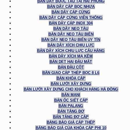
BÁN DÂY BUỘC TÀU TẠI HẢI PHÒNG
BÁN DÂY CÁP BỌC NHỰA
BÁN DÂY CÁP CỨNG
BÁN DÂY CÁP CỨNG VIỄN THÔNG
BÁN DÂY CÁP INOX 304
BÁN DÂY NEO TÀU
BÁN DÂY NEO TÀU BIỂN
BÁN DÂY NEO TÀU BIỂN UY TÍN
BÁN DÂY XÍCH CHỊU LỰC
BÁN DÂY XÍCH CHỊU LỰC CẨU HÀNG
BÁN DÂY XÍCH MẠ KẼM
BẢN DẸT HAI ĐẦU MẮT
BẢN ĐẦU CỘT
BÀN GIAO CÁP THÉP BỌC 8 L6
BÁN KHÓA CÁP
BÁN LƯỚI XÂY DỰNG
BÁN LƯỚI XÂY DỰNG CHO KHÁCH HÀNG HÀ ĐÔNG
BÁN MANI
BÁN ỐC SIẾT CÁP
BÁN PALANG
BÁN TĂNG ĐƠ
BÁN TĂNG ĐƠ CÁP
BẢNG BÁO GIÁ CÁP THÉP
BẢNG BÁO GIÁ CỦA KHÓA CÁP PHI 10