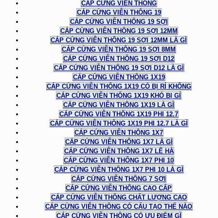
CÁP CỨNG VIỄN THÔNG
CÁP CỨNG VIỄN THÔNG 19
CÁP CỨNG VIỄN THÔNG 19 SỢI
CÁP CỨNG VIỄN THÔNG 19 SỢI 12MM
CÁP CỨNG VIỄN THÔNG 19 SỢI 12MM LÀ GÌ
CÁP CỨNG VIỄN THÔNG 19 SỢI 8MM
CÁP CỨNG VIỄN THÔNG 19 SỢI D12
CÁP CỨNG VIỄN THÔNG 19 SỢI D12 LÀ GÌ
CÁP CỨNG VIỄN THÔNG 1X19
CÁP CỨNG VIỄN THÔNG 1X19 CÓ BỊ RỈ KHÔNG
CÁP CỨNG VIỄN THÔNG 1X19 KHÓ BỊ GỈ
CÁP CỨNG VIỄN THÔNG 1X19 LÀ GÌ
CÁP CỨNG VIỄN THÔNG 1X19 PHI 12.7
CÁP CỨNG VIỄN THÔNG 1X19 PHI 12.7 LÀ GÌ
CÁP CỨNG VIỄN THÔNG 1X7
CÁP CỨNG VIỄN THÔNG 1X7 LÀ GÌ
CÁP CỨNG VIỄN THÔNG 1X7 LÊ HÀ
CÁP CỨNG VIỄN THÔNG 1X7 PHI 10
CÁP CỨNG VIỄN THÔNG 1X7 PHI 10 LÀ GÌ
CÁP CỨNG VIỄN THÔNG 7 SỢI
CÁP CỨNG VIỄN THÔNG CAO CẤP
CÁP CỨNG VIỄN THÔNG CHẤT LƯỢNG CAO
CÁP CỨNG VIỄN THÔNG CÓ CẤU TẠO THẾ NÀO
CÁP CỨNG VIỄN THÔNG CÓ ƯU ĐIỂM GÌ