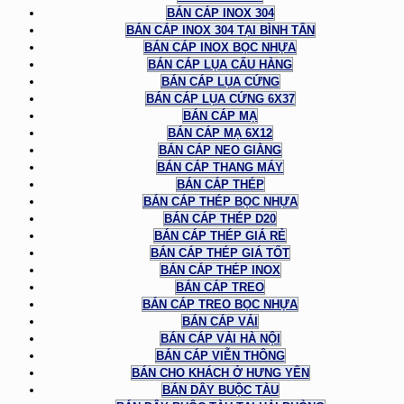
BÁN CÁP INOX 304
BÁN CÁP INOX 304 TẠI BÌNH TÂN
BÁN CÁP INOX BỌC NHỰA
BÁN CÁP LỤA CẨU HÀNG
BÁN CÁP LỤA CỨNG
BÁN CÁP LỤA CỨNG 6X37
BÁN CÁP MẠ
BÁN CÁP MẠ 6X12
BÁN CÁP NEO GIẰNG
BÁN CÁP THANG MÁY
BÁN CÁP THÉP
BÁN CÁP THÉP BỌC NHỰA
BÁN CÁP THÉP D20
BÁN CÁP THÉP GIÁ RẺ
BÁN CÁP THÉP GIÁ TỐT
BÁN CÁP THÉP INOX
BÁN CÁP TREO
BÁN CÁP TREO BỌC NHỰA
BÁN CÁP VẢI
BÁN CÁP VẢI HÀ NỘI
BÁN CÁP VIỄN THÔNG
BÁN CHO KHÁCH Ở HƯNG YÊN
BÁN DÂY BUỘC TÀU