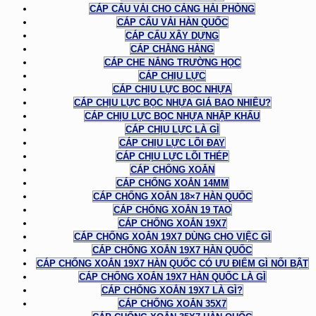
CÁP CẨU VẢI CHO CẢNG HẢI PHÒNG
CÁP CẨU VẢI HÀN QUỐC
CÁP CẨU XÂY DỰNG
CÁP CHẰNG HÀNG
CÁP CHE NẮNG TRƯỜNG HỌC
CÁP CHỊU LỰC
CÁP CHỊU LỰC BỌC NHỰA
CÁP CHỊU LỰC BỌC NHỰA GIÁ BAO NHIÊU?
CÁP CHỊU LỰC BỌC NHỰA NHẬP KHẨU
CÁP CHỊU LỰC LÀ GÌ
CÁP CHỊU LỰC LÕI ĐAY
CÁP CHỊU LỰC LÕI THÉP
CÁP CHỐNG XOẮN
CÁP CHỐNG XOẮN 14MM
CÁP CHỐNG XOẮN 18×7 HÀN QUỐC
CÁP CHỐNG XOẮN 19 TAO
CÁP CHỐNG XOẮN 19X7
CÁP CHỐNG XOẮN 19X7 DÙNG CHO VIỆC GÌ
CÁP CHỐNG XOẮN 19X7 HÀN QUỐC
CÁP CHỐNG XOẮN 19X7 HÀN QUỐC CÓ ƯU ĐIỂM GÌ NỔI BẬT
CÁP CHỐNG XOẮN 19X7 HÀN QUỐC LÀ GÌ
CÁP CHỐNG XOẮN 19X7 LÀ GÌ?
CÁP CHỐNG XOẮN 35X7