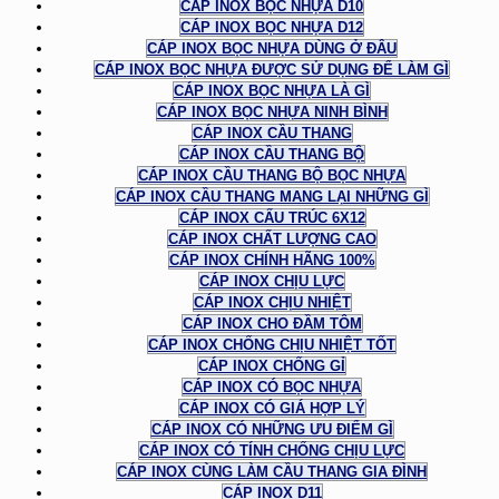
CÁP INOX BỌC NHỰA D10
CÁP INOX BỌC NHỰA D12
CÁP INOX BỌC NHỰA DÙNG Ở ĐÂU
CÁP INOX BỌC NHỰA ĐƯỢC SỬ DỤNG ĐỂ LÀM GÌ
CÁP INOX BỌC NHỰA LÀ GÌ
CÁP INOX BỌC NHỰA NINH BÌNH
CÁP INOX CẦU THANG
CÁP INOX CẦU THANG BỘ
CÁP INOX CẦU THANG BỘ BỌC NHỰA
CÁP INOX CẦU THANG MANG LẠI NHỮNG GÌ
CÁP INOX CẤU TRÚC 6X12
CÁP INOX CHẤT LƯỢNG CAO
CÁP INOX CHÍNH HÃNG 100%
CÁP INOX CHỊU LỰC
CÁP INOX CHỊU NHIỆT
CÁP INOX CHO ĐẦM TÔM
CÁP INOX CHỐNG CHỊU NHIỆT TỐT
CÁP INOX CHỐNG GỈ
CÁP INOX CÓ BỌC NHỰA
CÁP INOX CÓ GIÁ HỢP LÝ
CÁP INOX CÓ NHỮNG ƯU ĐIỂM GÌ
CÁP INOX CÓ TÍNH CHỐNG CHỊU LỰC
CÁP INOX CÙNG LÀM CẦU THANG GIA ĐÌNH
CÁP INOX D11