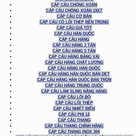
CÁP CẨU CHỐNG XOẮN
CÁP CẨU CHỐNG XOẮN 19X7
CÁP CẨU CƠ BẢN
CÁP CẨU CÓ LÕI THÉP BÊN TRONG
CÁP CẨU GIÁ TỐT
CÁP CẨU HÀN QUỐC
CÁP CẨU HÀNG
CÁP CẨU HÀNG 3 TẤN
CÁP CẨU HÀNG 5 TẤN
CÁP CẨU HÀNG BẰNG VẢI
CÁP CẨU HÀNG CHẤT LƯỢNG
CÁP CẨU HÀNG HÀN QUỐC
CÁP CẨU HÀNG HÀN QUỐC BẢN DẸT
CÁP CẨU HÀNG HÀN QUỐC BẢN TRÒN
CÁP CẨU HÀNG TRUNG QUỐC
CÁP CẨU LÀM SLING NÂNG HÀNG
CÁP CẨU LÕI BỐ
CÁP CẨU LÕI THÉP
CÁP CẨU NHIỆT ĐIỆN
CÁP CẨU PHI 12
CÁP CẦU THANG
CÁP CẦU THANG CHÍNH HÃNG
CÁP CẦU THANG INOX 304