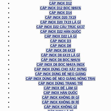
CÁP INOX D12
CÁP INOX D12 BỌC NHỰA
CÁP INOX D14
CÁP INOX D20 7X19
CÁP INOX D20 7X19 LÀ GÌ
CÁP INOX D22 CẤU TRÚC 6X37
CÁP INOX D22 HÀN QUỐC
CÁP INOX D22 LÀ GÌ
CÁP INOX D3
CÁP INOX D8
CÁP INOX D8 6X19
CÁP INOX D8 6X19 LÀ GÌ
CÁP INOX D8 BỌC NHỰA
CÁP INOX D8 BỌC NHỰA INOX
CÁP INOX DÙNG CHO XÂY DỰNG
CÁP INOX DÙNG ĐỂ NEO GIẰNG
CÁP INOX DÙNG ĐỂ NEO GIẰNG NÔNG TRẠI
CÁP INOX DÙNG TRANG TRÍ
CÁP INOX ĐỂ LÀM GÌ
CÁP INOX HÀN QUỐC
CÁP INOX KHÔNG BỊ GỈ
CÁP INOX KHÔNG BỊ RỈ
CÁP INOX KHÔNG GỈ