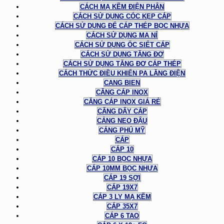
CÁCH MẠ KẼM ĐIỆN PHÂN
CÁCH SỬ DỤNG CÓC KẸP CÁP
CÁCH SỬ DỤNG ĐỂ CÁP THÉP BỌC NHỰA
CÁCH SỬ DỤNG MA NÍ
CÁCH SỬ DỤNG ỐC SIẾT CÁP
CÁCH SỬ DỤNG TĂNG ĐƠ
CÁCH SỬ DỤNG TĂNG ĐƠ CÁP THÉP
CÁCH THỨC ĐIỀU KHIỂN PA LĂNG ĐIỆN
CANG BIEN
CĂNG CÁP INOX
CĂNG CÁP INOX GIÁ RẺ
CĂNG DÂY CÁP
CẢNG NEO ĐẬU
CẢNG PHÚ MỸ
CÁP
CÁP 10
CÁP 10 BỌC NHỰA
CÁP 10MM BỌC NHỰA
CÁP 19 SỢI
CÁP 19X7
CÁP 3 LY MẠ KẼM
CÁP 35X7
CÁP 6 TAO