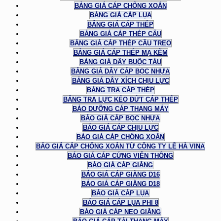
BẢNG GIÁ CÁP CHỐNG XOẮN
BẢNG GIÁ CÁP LỤA
BẢNG GIÁ CÁP THÉP
BẢNG GIÁ CÁP THÉP CẨU
BẢNG GIÁ CÁP THÉP CẦU TREO
BẢNG GIÁ CÁP THÉP MẠ KẼM
BẢNG GIÁ DÂY BUỘC TÀU
BẢNG GIÁ DÂY CÁP BỌC NHỰA
BẢNG GIÁ DÂY XÍCH CHỊU LỰC
BẢNG TRA CÁP THÉP
BẢNG TRA LỰC KÉO ĐỨT CÁP THÉP
BẢO DƯỠNG CÁP THANG MÁY
BÁO GIÁ CÁP BỌC NHỰA
BÁO GIÁ CÁP CHỊU LỰC
BÁO GIÁ CÁP CHỐNG XOẮN
BÁO GIÁ CÁP CHỐNG XOẮN TỪ CÔNG TY LÊ HÀ VINA
BÁO GIÁ CÁP CỨNG VIỄN THÔNG
BÁO GIÁ CÁP GIẰNG
BÁO GIÁ CÁP GIẰNG D16
BÁO GIÁ CÁP GIẰNG D18
BÁO GIÁ CÁP LỤA
BÁO GIÁ CÁP LỤA PHI 8
BÁO GIÁ CÁP NEO GIẰNG