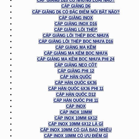
CÁP GIẰNG D20 CÓ NHỮNG LOẠI NÀO?
CÁP GIẰNG D6
CÁP GIẰNG D6 CÓ ĐẶC ĐIỂM NỔI BẬT NÀO?
CÁP GIẰNG INOX
CÁP GIẰNG INOX D16
CÁP GIẰNG LÕI THÉP
CÁP GIẰNG LÕI THÉP BỌC NHỰA
CÁP GIẰNG LÕI THÉP BỌC NHỰA D16
CÁP GIẰNG MẠ KẼM
CÁP GIẰNG MẠ KẼM BỌC NHỰA
CÁP GIẰNG MẠ KẼM BỌC NHỰA PHI 24
CÁP GIẰNG NEO CỘT
CÁP GIẰNG PHI 12
CÁP HÀN QUỐC
CÁP HÀN QUỐC 6X36
CÁP HÀN QUỐC 6X36 PHI 11
CÁP HÀN QUỐC D12
CÁP HÀN QUỐC PHI 11
CÁP INOX
CÁP INOX 10MM
CÁP INOX 10MM 6X12
CÁP INOX 10MM 6X12 LÀ GÌ
CÁP INOX 10MM CÓ GIÁ BAO NHIÊU
CÁP INOX 10MM CÓ ƯU ĐIỂM GÌ