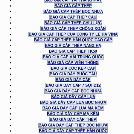
BÁO GIÁ CÁP TẢI THANG MÁY
BÁO GIÁ CÁP THÉP
BÁO GIÁ CÁP THÉP BỌC NHỰA
BÁO GIÁ CÁP THÉP CẨU
BÁO GIÁ CÁP THÉP CHỊU LỰC
BÁO GIÁ CÁP THÉP CHỐNG XOẮN
BÁO GIÁ CÁP THÉP CỦA CÔNG TY LÊ HÀ VINA
BÁO GIÁ CÁP THÉP HÀN QUỐC CAO CẤP
BÁO GIÁ CÁP THÉP NÂNG HẠ
BÁO GIÁ CÁP THÉP TK50
BÁO GIÁ CÁP VẢI TRUNG QUỐC
BÁO GIÁ CÁP VIỄN THÔNG
BÁO GIÁ CÓC KẸP CÁP
BÁO GIÁ DÂY BUỘC TÀU
BÁO GIÁ DÂY CÁP
BÁO GIÁ DÂY CÁP 7 SỢI D12
BÁO GIÁ DÂY CÁP BỌC NHỰA
BÁO GIÁ DÂY CÁP LỤA
BÁO GIÁ DÂY CÁP LỤA BỌC NHỰA
BÁO GIÁ DÂY CÁP LỤA MẠ KẼM
BÁO GIÁ DÂY CÁP MẠ KẼM
BÁO GIÁ DÂY CÁP THÉP
BÁO GIÁ DÂY CÁP THÉP BỌC NHỰA
BÁO GIÁ DÂY CÁP THÉP HÀN QUỐC