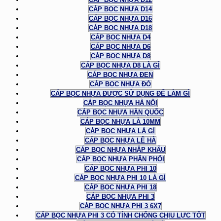
CÁP BỌC NHỰA D14
CÁP BỌC NHỰA D16
CÁP BỌC NHỰA D18
CÁP BỌC NHỰA D4
CÁP BỌC NHỰA D6
CÁP BỌC NHỰA D8
CÁP BỌC NHỰA D8 LÀ GÌ
CÁP BỌC NHỰA ĐEN
CÁP BỌC NHỰA ĐỎ
CÁP BỌC NHỰA ĐƯỢC SỬ DỤNG ĐỂ LÀM GÌ
CÁP BỌC NHỰA HÀ NỘI
CÁP BỌC NHỰA HÀN QUỐC
CÁP BỌC NHỰA LÀ 10MM
CÁP BỌC NHỰA LÀ GÌ
CÁP BỌC NHỰA LÊ HÀ
CÁP BỌC NHỰA NHẬP KHẨU
CÁP BỌC NHỰA PHÂN PHỐI
CÁP BỌC NHỰA PHI 10
CÁP BỌC NHỰA PHI 10 LÀ GÌ
CÁP BỌC NHỰA PHI 18
CÁP BỌC NHỰA PHI 3
CÁP BỌC NHỰA PHI 3 6X7
CÁP BỌC NHỰA PHI 3 CÓ TÍNH CHỐNG CHỊU LỰC TỐT