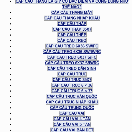
CÁP CẦU THANG LÀ GÌ? CÓ ĐẶC ĐIỂM VÀ CÔNG DỤNG NHƯ
THẾ NÀO?
CÁP CẨU THANG MÁY
CÁP CẦU THANG NHẬP KHẨU
CÁP CẨU THÁP
CÁP CẨU THÁP 35X7
CÁP CẨU THÉP
CÁP CẦU TREO
CÁP CẦU TREO 6X36 SW/FC
CÁP CẦU TREO 6X36 SW/IWRC
CÁP CẦU TREO 6X37 S/FC
CÁP CẦU TREO 6X37 S/IWRC
CÁP CẦU TREO DÂN SINH
CÁP CẨU TRỤC
CÁP CẨU TRỤC 35X7
CÁP CẨU TRỤC 6 × 36
CÁP CẨU TRỤC 6 × 37
CÁP CẨU TRỤC HÀN QUỐC
CÁP CẨU TRỤC NHẬP KHẨU
CÁP CẨU TRUNG QUỐC
CÁP CẨU VẢI
CÁP CẨU VẢI 4 TẤN
CÁP CẨU VẢI 5 TẤN
CÁP CẨU VẢI BẢN DẸT