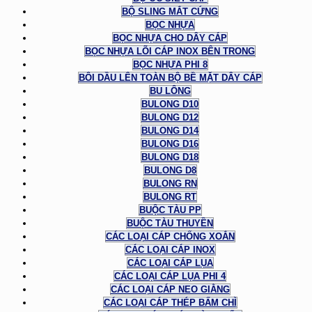
BỘ SLING MẮT CỨNG
BỌC NHỰA
BỌC NHỰA CHO DÂY CÁP
BỌC NHỰA LÕI CÁP INOX BÊN TRONG
BỌC NHỰA PHI 8
BÔI DẦU LÊN TOÀN BỘ BỀ MẶT DÂY CÁP
BU LÔNG
BULONG D10
BULONG D12
BULONG D14
BULONG D16
BULONG D18
BULONG D8
BULONG RN
BULONG RT
BUỘC TÀU PP
BUỘC TÀU THUYỀN
CÁC LOẠI CÁP CHỐNG XOẮN
CÁC LOẠI CÁP INOX
CÁC LOẠI CÁP LỤA
CÁC LOẠI CÁP LỤA PHI 4
CÁC LOẠI CÁP NEO GIẰNG
CÁC LOẠI CÁP THÉP BẤM CHÌ