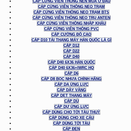
CÁP CỨNG VIỄN THÔNG NÊN MUA Ở ĐÂU
CÁP CỨNG VIỄN THÔNG NEO TRẠM
CÁP CỨNG VIỄN THÔNG NEO TRẠM BTS
CÁP CỨNG VIỄN THÔNG NEO TRỤ ANTEN
CÁP CỨNG VIỄN THÔNG NHẬP KHẨU
CÁP CỨNG VIỄN THÔNG PVC
CÁP CƯỜNG ĐỘ CAO
CÁP D10 TẢI THANG MÁY HÀN QUỐC LÀ GÌ
CÁP D12
CÁP D22
CÁP D40
CÁP D40 6X36 HÀN QUỐC
CÁP D40 6X36+IWRC HQ
CÁP D6
CÁP D8 BỌC NHỰA CHÍNH HÃNG
CÁP DẠ ỨNG LỰC
CÁP DÂY VĂNG
CÁP DẸT THANG MÁY
CÁP DÙ
CÁP DỰ ỨNG LỰC
CÁP DÙNG CHO TỜI TÀU THUỶ
CÁP DÙNG CHO XE CẨU
CÁP DÙNG TỜI TÀU
CÁP ĐEN