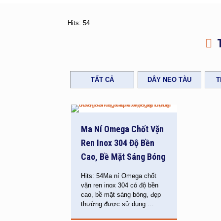
Hits: 54
TẤT CẢ
DÂY NEO TÀU
T
Ma Ní Omega Chốt Vặn
Ren Inox 304 Độ Bền
Cao, Bề Mặt Sáng Bóng
Hits: 54Ma ní Omega chốt
vặn ren inox 304 có độ bền
cao, bề mặt sáng bóng, đẹp
thường được sử dụng
…