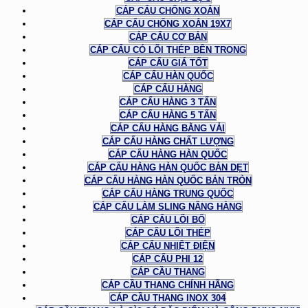
CÁP CẨU CHỐNG XOẮN
CÁP CẨU CHỐNG XOẮN 19X7
CÁP CẨU CƠ BẢN
CÁP CẨU CÓ LÕI THÉP BÊN TRONG
CÁP CẨU GIÁ TỐT
CÁP CẨU HÀN QUỐC
CÁP CẨU HÀNG
CÁP CẨU HÀNG 3 TẤN
CÁP CẨU HÀNG 5 TẤN
CÁP CẨU HÀNG BẰNG VẢI
CÁP CẨU HÀNG CHẤT LƯỢNG
CÁP CẨU HÀNG HÀN QUỐC
CÁP CẨU HÀNG HÀN QUỐC BẢN DẸT
CÁP CẨU HÀNG HÀN QUỐC BẢN TRÒN
CÁP CẨU HÀNG TRUNG QUỐC
CÁP CẨU LÀM SLING NÂNG HÀNG
CÁP CẨU LÕI BỐ
CÁP CẨU LÕI THÉP
CÁP CẨU NHIỆT ĐIỆN
CÁP CẨU PHI 12
CÁP CẦU THANG
CÁP CẦU THANG CHÍNH HÃNG
CÁP CẦU THANG INOX 304