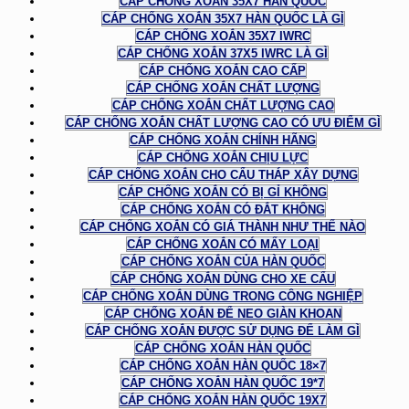
CÁP CHỐNG XOẮN 35X7 HÀN QUỐC
CÁP CHỐNG XOẮN 35X7 HÀN QUỐC LÀ GÌ
CÁP CHỐNG XOẮN 35X7 IWRC
CÁP CHỐNG XOẮN 37X5 IWRC LÀ GÌ
CÁP CHỐNG XOẮN CAO CẤP
CÁP CHỐNG XOẮN CHẤT LƯỢNG
CÁP CHỐNG XOẮN CHẤT LƯỢNG CAO
CÁP CHỐNG XOẮN CHẤT LƯỢNG CAO CÓ ƯU ĐIỂM GÌ
CÁP CHỐNG XOẮN CHÍNH HÃNG
CÁP CHỐNG XOẮN CHỊU LỰC
CÁP CHỐNG XOẮN CHO CẨU THÁP XÂY DỰNG
CÁP CHỐNG XOẮN CÓ BỊ GỈ KHÔNG
CÁP CHỐNG XOẮN CÓ ĐẮT KHÔNG
CÁP CHỐNG XOẮN CÓ GIÁ THÀNH NHƯ THẾ NÀO
CÁP CHỐNG XOẮN CÓ MẤY LOẠI
CÁP CHỐNG XOẮN CỦA HÀN QUỐC
CÁP CHỐNG XOẮN DÙNG CHO XE CẨU
CÁP CHỐNG XOẮN DÙNG TRONG CÔNG NGHIỆP
CÁP CHỐNG XOẮN ĐỂ NEO GIÀN KHOAN
CÁP CHỐNG XOẮN ĐƯỢC SỬ DỤNG ĐỂ LÀM GÌ
CÁP CHỐNG XOẮN HÀN QUỐC
CÁP CHỐNG XOẮN HÀN QUỐC 18×7
CÁP CHỐNG XOẮN HÀN QUỐC 19*7
CÁP CHỐNG XOẮN HÀN QUỐC 19X7