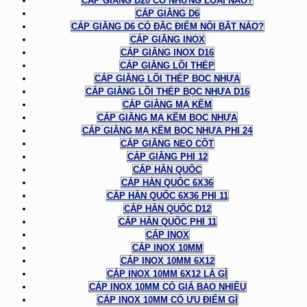
CÁP GIẰNG D20 CÓ NHỮNG LOẠI NÀO?
CÁP GIẰNG D6
CÁP GIẰNG D6 CÓ ĐẶC ĐIỂM NỔI BẬT NÀO?
CÁP GIẰNG INOX
CÁP GIẰNG INOX D16
CÁP GIẰNG LÕI THÉP
CÁP GIẰNG LÕI THÉP BỌC NHỰA
CÁP GIẰNG LÕI THÉP BỌC NHỰA D16
CÁP GIẰNG MẠ KẼM
CÁP GIẰNG MẠ KẼM BỌC NHỰA
CÁP GIẰNG MẠ KẼM BỌC NHỰA PHI 24
CÁP GIẰNG NEO CỘT
CÁP GIẰNG PHI 12
CÁP HÀN QUỐC
CÁP HÀN QUỐC 6X36
CÁP HÀN QUỐC 6X36 PHI 11
CÁP HÀN QUỐC D12
CÁP HÀN QUỐC PHI 11
CÁP INOX
CÁP INOX 10MM
CÁP INOX 10MM 6X12
CÁP INOX 10MM 6X12 LÀ GÌ
CÁP INOX 10MM CÓ GIÁ BAO NHIÊU
CÁP INOX 10MM CÓ ƯU ĐIỂM GÌ