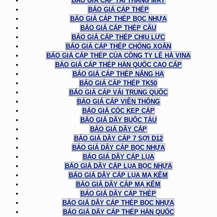
BÁO GIÁ CÁP TẢI THANG MÁY
BÁO GIÁ CÁP THÉP
BÁO GIÁ CÁP THÉP BỌC NHỰA
BÁO GIÁ CÁP THÉP CẨU
BÁO GIÁ CÁP THÉP CHỊU LỰC
BÁO GIÁ CÁP THÉP CHỐNG XOẮN
BÁO GIÁ CÁP THÉP CỦA CÔNG TY LÊ HÀ VINA
BÁO GIÁ CÁP THÉP HÀN QUỐC CAO CẤP
BÁO GIÁ CÁP THÉP NÂNG HẠ
BÁO GIÁ CÁP THÉP TK50
BÁO GIÁ CÁP VẢI TRUNG QUỐC
BÁO GIÁ CÁP VIỄN THÔNG
BÁO GIÁ CÓC KẸP CÁP
BÁO GIÁ DÂY BUỘC TÀU
BÁO GIÁ DÂY CÁP
BÁO GIÁ DÂY CÁP 7 SỢI D12
BÁO GIÁ DÂY CÁP BỌC NHỰA
BÁO GIÁ DÂY CÁP LỤA
BÁO GIÁ DÂY CÁP LỤA BỌC NHỰA
BÁO GIÁ DÂY CÁP LỤA MẠ KẼM
BÁO GIÁ DÂY CÁP MẠ KẼM
BÁO GIÁ DÂY CÁP THÉP
BÁO GIÁ DÂY CÁP THÉP BỌC NHỰA
BÁO GIÁ DÂY CÁP THÉP HÀN QUỐC