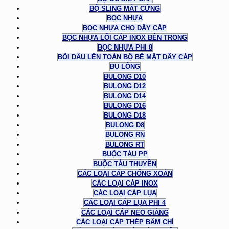
BỘ SLING MẮT CỨNG
BỌC NHỰA
BỌC NHỰA CHO DÂY CÁP
BỌC NHỰA LÕI CÁP INOX BÊN TRONG
BỌC NHỰA PHI 8
BÔI DẦU LÊN TOÀN BỘ BỀ MẶT DÂY CÁP
BU LÔNG
BULONG D10
BULONG D12
BULONG D14
BULONG D16
BULONG D18
BULONG D8
BULONG RN
BULONG RT
BUỘC TÀU PP
BUỘC TÀU THUYỀN
CÁC LOẠI CÁP CHỐNG XOẮN
CÁC LOẠI CÁP INOX
CÁC LOẠI CÁP LỤA
CÁC LOẠI CÁP LỤA PHI 4
CÁC LOẠI CÁP NEO GIẰNG
CÁC LOẠI CÁP THÉP BẤM CHÌ