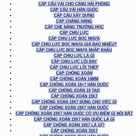
CÁP CẨU VẢI CHO CẢNG HẢI PHÒNG
CÁP CẨU VẢI HÀN QUỐC
CÁP CẨU XÂY DỰNG
CÁP CHẰNG HÀNG
CÁP CHE NẮNG TRƯỜNG HỌC
CÁP CHỊU LỰC
CÁP CHỊU LỰC BỌC NHỰA
CÁP CHỊU LỰC BỌC NHỰA GIÁ BAO NHIÊU?
CÁP CHỊU LỰC BỌC NHỰA NHẬP KHẨU
CÁP CHỊU LỰC LÀ GÌ
CÁP CHỊU LỰC LÕI ĐAY
CÁP CHỊU LỰC LÕI THÉP
CÁP CHỐNG XOẮN
CÁP CHỐNG XOẮN 14MM
CÁP CHỐNG XOẮN 18×7 HÀN QUỐC
CÁP CHỐNG XOẮN 19 TAO
CÁP CHỐNG XOẮN 19X7
CÁP CHỐNG XOẮN 19X7 DÙNG CHO VIỆC GÌ
CÁP CHỐNG XOẮN 19X7 HÀN QUỐC
CÁP CHỐNG XOẮN 19X7 HÀN QUỐC CÓ ƯU ĐIỂM GÌ NỔI BẬT
CÁP CHỐNG XOẮN 19X7 HÀN QUỐC LÀ GÌ
CÁP CHỐNG XOẮN 19X7 LÀ GÌ?
CÁP CHỐNG XOẮN 35X7