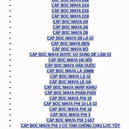
CÁP BỌC NHỰA D14
CÁP BỌC NHỰA D16
CÁP BỌC NHỰA D18
CÁP BỌC NHỰA D4
CÁP BỌC NHỰA D6
CÁP BỌC NHỰA D8
CÁP BỌC NHỰA D8 LÀ GÌ
CÁP BỌC NHỰA ĐEN
CÁP BỌC NHỰA ĐỎ
CÁP BỌC NHỰA ĐƯỢC SỬ DỤNG ĐỂ LÀM GÌ
CÁP BỌC NHỰA HÀ NỘI
CÁP BỌC NHỰA HÀN QUỐC
CÁP BỌC NHỰA LÀ 10MM
CÁP BỌC NHỰA LÀ GÌ
CÁP BỌC NHỰA LÊ HÀ
CÁP BỌC NHỰA NHẬP KHẨU
CÁP BỌC NHỰA PHÂN PHỐI
CÁP BỌC NHỰA PHI 10
CÁP BỌC NHỰA PHI 10 LÀ GÌ
CÁP BỌC NHỰA PHI 18
CÁP BỌC NHỰA PHI 3
CÁP BỌC NHỰA PHI 3 6X7
CÁP BỌC NHỰA PHI 3 CÓ TÍNH CHỐNG CHỊU LỰC TỐT