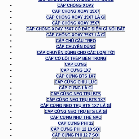
CÁP CHỐNG XOAY
CÁP CHỐNG XOAY 19X7
CÁP CHỐNG XOAY 19X7 LÀ GÌ
CÁP CHỐNG XOAY 35X7
CÁP CHỐNG XOAY 35X7 CÓ ĐẶC ĐIỂM GÌ NỔI BẬT
CÁP CHỐNG XOAY 35X7 LÀ GÌ
CÁP CHỦ CẦU TREO
CÁP CHUYÊN DÙNG
CÁP CHUYÊN DÙNG CHO CÁC LOẠI TỜI
CÁP CÓ LÕI THÉP BÊN TRONG
CÁP CỨNG
CÁP CỨNG 1X7
CÁP CỨNG BTS 1X7
CÁP CỨNG CHỊU LỰC
CÁP CỨNG LÀ GÌ
CÁP CỨNG NEO TRỤ BTS
CÁP CỨNG NEO TRỤ BTS 1X7
CÁP CỨNG NEO TRỤ BTS 1X7 LÀ GÌ
CÁP CỨNG NEO TRỤ BTS LÀ GÌ
CÁP CỨNG NHƯ THẾ NÀO
CÁP CỨNG PHI 12
CÁP CỨNG PHI 12 19 SỢI
CÁP CỨNG PHI 12 7 SỢI