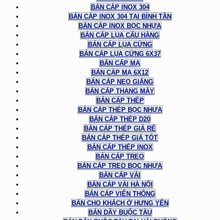
BÁN CÁP INOX 304
BÁN CÁP INOX 304 TẠI BÌNH TÂN
BÁN CÁP INOX BỌC NHỰA
BÁN CÁP LỤA CẨU HÀNG
BÁN CÁP LỤA CỨNG
BÁN CÁP LỤA CỨNG 6X37
BÁN CÁP MẠ
BÁN CÁP MẠ 6X12
BÁN CÁP NEO GIẰNG
BÁN CÁP THANG MÁY
BÁN CÁP THÉP
BÁN CÁP THÉP BỌC NHỰA
BÁN CÁP THÉP D20
BÁN CÁP THÉP GIÁ RẺ
BÁN CÁP THÉP GIÁ TỐT
BÁN CÁP THÉP INOX
BÁN CÁP TREO
BÁN CÁP TREO BỌC NHỰA
BÁN CÁP VẢI
BÁN CÁP VẢI HÀ NỘI
BÁN CÁP VIỄN THÔNG
BÁN CHO KHÁCH Ở HƯNG YÊN
BÁN DÂY BUỘC TÀU