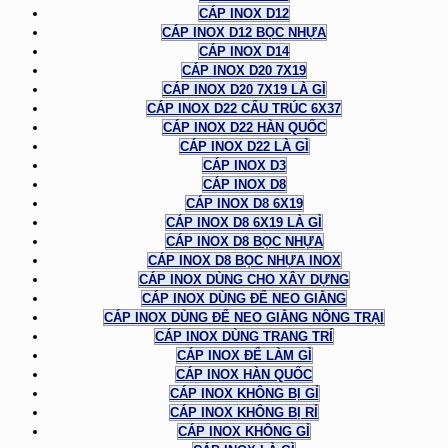
CÁP INOX D12
CÁP INOX D12 BỌC NHỰA
CÁP INOX D14
CÁP INOX D20 7X19
CÁP INOX D20 7X19 LÀ GÌ
CÁP INOX D22 CẤU TRÚC 6X37
CÁP INOX D22 HÀN QUỐC
CÁP INOX D22 LÀ GÌ
CÁP INOX D3
CÁP INOX D8
CÁP INOX D8 6X19
CÁP INOX D8 6X19 LÀ GÌ
CÁP INOX D8 BỌC NHỰA
CÁP INOX D8 BỌC NHỰA INOX
CÁP INOX DÙNG CHO XÂY DỰNG
CÁP INOX DÙNG ĐỂ NEO GIẰNG
CÁP INOX DÙNG ĐỂ NEO GIẰNG NÔNG TRẠI
CÁP INOX DÙNG TRANG TRÍ
CÁP INOX ĐỂ LÀM GÌ
CÁP INOX HÀN QUỐC
CÁP INOX KHÔNG BỊ GỈ
CÁP INOX KHÔNG BỊ RỈ
CÁP INOX KHÔNG GỈ