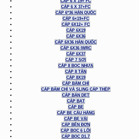
CÁP 6 X 19+ FC
CÁP 6 X 37+FC
CÁP 6*36 HÀN QUỐC
CÁP 6×19+FC
CÁP 6X12+ FC
CÁP 6X19
CÁP 6X36
CÁP 6X36 HÀN QUỐC
CÁP 6X36 IWRC
CÁP 6X37
CÁP 7 SỢI
CÁP 8 BỌC NHỰA
CÁP 8 TẤN
CÁP 8X19
CÁP BẤM CHÌ
CÁP BẤM CHÌ VÀ SLING CÁP THÉP
CÁP BẢN DẸT
CÁP BẠT
CÁP BẸ
CÁP BẸ CẨU HÀNG
CÁP BẸ VẢI
CÁP BỆN ĐƠN
CÁP BỌC 6 LÕI
CÁP BỌC D1.7