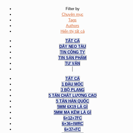
Filter by
Chuyên mục
Tags
Authors
Hiển thị tất cả
TẤT CẢ
DÂY NEO TÀU
TIN CÔNG TY
TIN SẢN PHẨM
TƯ VẤN
TẤT CẢ
1 ĐẦU MÓC
3 BỘ PLANG
5 TẤN CHẤT LƯỢNG CAO
5 TẤN HÀN QUỐC
5MM 6X19 LÀ GÌ
5MM MẠ KẼM LÀ GÌ
6×12+7FC
6×36+IWRC
6×37+FC