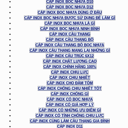
CÁP INOX BỌC NHỰA D10
CÁP INOX BỌC NHỰA D12
CÁP INOX BỌC NHỰA DÙNG Ở ĐÂU
CÁP INOX BỌC NHỰA ĐƯỢC SỬ DỤNG ĐỂ LÀM GÌ
CÁP INOX BỌC NHỰA LÀ GÌ
CÁP INOX BỌC NHỰA NINH BÌNH
CÁP INOX CẦU THANG
CÁP INOX CẦU THANG BỘ
CÁP INOX CẦU THANG BỘ BỌC NHỰA
CÁP INOX CẦU THANG MANG LẠI NHỮNG GÌ
CÁP INOX CẤU TRÚC 6X12
CÁP INOX CHẤT LƯỢNG CAO
CÁP INOX CHÍNH HÃNG 100%
CÁP INOX CHỊU LỰC
CÁP INOX CHỊU NHIỆT
CÁP INOX CHO ĐẦM TÔM
CÁP INOX CHỐNG CHỊU NHIỆT TỐT
CÁP INOX CHỐNG GỈ
CÁP INOX CÓ BỌC NHỰA
CÁP INOX CÓ GIÁ HỢP LÝ
CÁP INOX CÓ NHỮNG ƯU ĐIỂM GÌ
CÁP INOX CÓ TÍNH CHỐNG CHỊU LỰC
CÁP INOX CÙNG LÀM CẦU THANG GIA ĐÌNH
CÁP INOX D11