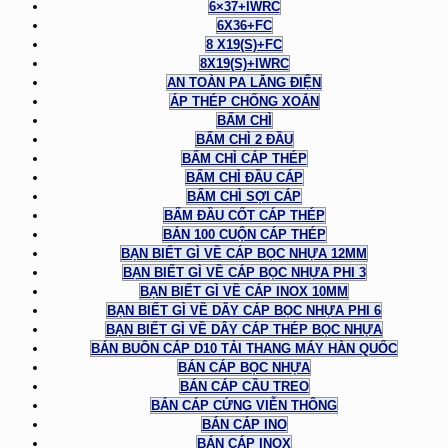
6×37+IWRC
6X36+FC
8 X19(S)+FC
8X19(S)+IWRC
AN TOÀN PA LĂNG ĐIỆN
ÁP THÉP CHỐNG XOẮN
BẤM CHÌ
BẤM CHÌ 2 ĐẦU
BẤM CHÌ CÁP THÉP
BẤM CHÌ ĐẦU CÁP
BẤM CHÌ SỢI CÁP
BẤM ĐẦU CỐT CÁP THÉP
BÁN 100 CUỘN CÁP THÉP
BẠN BIẾT GÌ VỀ CÁP BỌC NHỰA 12MM
BẠN BIẾT GÌ VỀ CÁP BỌC NHỰA PHI 3
BẠN BIẾT GÌ VỀ CÁP INOX 10MM
BẠN BIẾT GÌ VỀ DÂY CÁP BỌC NHỰA PHI 6
BẠN BIẾT GÌ VỀ DÂY CÁP THÉP BỌC NHỰA
BÁN BUÔN CÁP D10 TẢI THANG MÁY HÀN QUỐC
BÁN CÁP BỌC NHỰA
BÁN CÁP CẦU TREO
BÁN CÁP CỨNG VIỄN THÔNG
BÁN CÁP INO
BÁN CÁP INOX