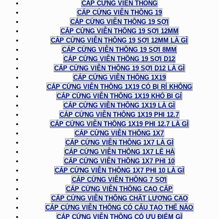
CÁP CỨNG VIỄN THÔNG
CÁP CỨNG VIỄN THÔNG 19
CÁP CỨNG VIỄN THÔNG 19 SỢI
CÁP CỨNG VIỄN THÔNG 19 SỢI 12MM
CÁP CỨNG VIỄN THÔNG 19 SỢI 12MM LÀ GÌ
CÁP CỨNG VIỄN THÔNG 19 SỢI 8MM
CÁP CỨNG VIỄN THÔNG 19 SỢI D12
CÁP CỨNG VIỄN THÔNG 19 SỢI D12 LÀ GÌ
CÁP CỨNG VIỄN THÔNG 1X19
CÁP CỨNG VIỄN THÔNG 1X19 CÓ BỊ RỈ KHÔNG
CÁP CỨNG VIỄN THÔNG 1X19 KHÓ BỊ GỈ
CÁP CỨNG VIỄN THÔNG 1X19 LÀ GÌ
CÁP CỨNG VIỄN THÔNG 1X19 PHI 12.7
CÁP CỨNG VIỄN THÔNG 1X19 PHI 12.7 LÀ GÌ
CÁP CỨNG VIỄN THÔNG 1X7
CÁP CỨNG VIỄN THÔNG 1X7 LÀ GÌ
CÁP CỨNG VIỄN THÔNG 1X7 LÊ HÀ
CÁP CỨNG VIỄN THÔNG 1X7 PHI 10
CÁP CỨNG VIỄN THÔNG 1X7 PHI 10 LÀ GÌ
CÁP CỨNG VIỄN THÔNG 7 SỢI
CÁP CỨNG VIỄN THÔNG CAO CẤP
CÁP CỨNG VIỄN THÔNG CHẤT LƯỢNG CAO
CÁP CỨNG VIỄN THÔNG CÓ CẤU TẠO THẾ NÀO
CÁP CỨNG VIỄN THÔNG CÓ ƯU ĐIỂM GÌ