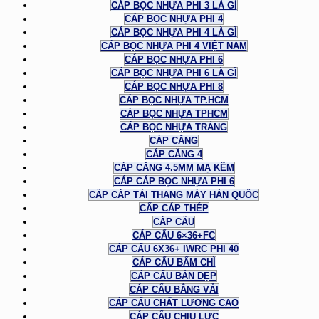
CÁP BỌC NHỰA PHI 3 LÀ GÌ
CÁP BỌC NHỰA PHI 4
CÁP BỌC NHỰA PHI 4 LÀ GÌ
CÁP BỌC NHỰA PHI 4 VIỆT NAM
CÁP BỌC NHỰA PHI 6
CÁP BỌC NHỰA PHI 6 LÀ GÌ
CÁP BỌC NHỰA PHI 8
CÁP BỌC NHỰA TP.HCM
CÁP BỌC NHỰA TPHCM
CÁP BỌC NHỰA TRẮNG
CÁP CĂNG
CÁP CĂNG 4
CÁP CĂNG 4.5MM MẠ KẼM
CÁP CÁP BỌC NHỰA PHI 6
CẤP CÁP TẢI THANG MÁY HÀN QUỐC
CẤP CÁP THÉP
CÁP CẨU
CÁP CẨU 6×36+FC
CÁP CẨU 6X36+ IWRC PHI 40
CÁP CẨU BẤM CHÌ
CÁP CẨU BẢN DẸP
CÁP CẨU BẰNG VẢI
CÁP CẨU CHẤT LƯỢNG CAO
CÁP CẨU CHỊU LỰC