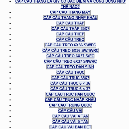
CÁP CẦU THANG LÀ GÌ? CÓ ĐẶC ĐIỂM VÀ CÔNG DỤNG NHƯ
THẾ NÀO?
CÁP CẨU THANG MÁY
CÁP CẦU THANG NHẬP KHẨU
CÁP CẨU THÁP
CÁP CẨU THÁP 35X7
CÁP CẨU THÉP
CÁP CẦU TREO
CÁP CẦU TREO 6X36 SW/FC
CÁP CẦU TREO 6X36 SW/IWRC
CÁP CẦU TREO 6X37 S/FC
CÁP CẦU TREO 6X37 S/IWRC
CÁP CẦU TREO DÂN SINH
CÁP CẨU TRỤC
CÁP CẨU TRỤC 35X7
CÁP CẨU TRỤC 6 × 36
CÁP CẨU TRỤC 6 × 37
CÁP CẨU TRỤC HÀN QUỐC
CÁP CẨU TRỤC NHẬP KHẨU
CÁP CẨU TRUNG QUỐC
CÁP CẨU VẢI
CÁP CẨU VẢI 4 TẤN
CÁP CẨU VẢI 5 TẤN
CÁP CẨU VẢI BẢN DẸT