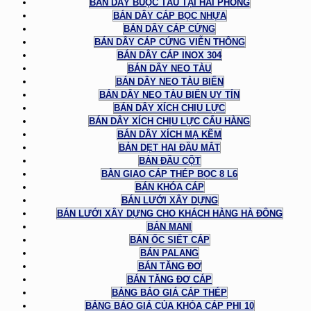
BÁN DÂY BUỘC TÀU TẠI HẢI PHÒNG
BÁN DÂY CÁP BỌC NHỰA
BÁN DÂY CÁP CỨNG
BÁN DÂY CÁP CỨNG VIỄN THÔNG
BÁN DÂY CÁP INOX 304
BÁN DÂY NEO TÀU
BÁN DÂY NEO TÀU BIỂN
BÁN DÂY NEO TÀU BIỂN UY TÍN
BÁN DÂY XÍCH CHỊU LỰC
BÁN DÂY XÍCH CHỊU LỰC CẨU HÀNG
BÁN DÂY XÍCH MẠ KẼM
BẢN DẸT HAI ĐẦU MẮT
BẢN ĐẦU CỘT
BÀN GIAO CÁP THÉP BỌC 8 L6
BÁN KHÓA CÁP
BÁN LƯỚI XÂY DỰNG
BÁN LƯỚI XÂY DỰNG CHO KHÁCH HÀNG HÀ ĐÔNG
BÁN MANI
BÁN ỐC SIẾT CÁP
BÁN PALANG
BÁN TĂNG ĐƠ
BÁN TĂNG ĐƠ CÁP
BẢNG BÁO GIÁ CÁP THÉP
BẢNG BÁO GIÁ CỦA KHÓA CÁP PHI 10