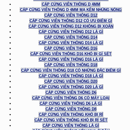
CÁP CỨNG VIỄN THÔNG D 4MM
CÁP CỨNG VIỄN THÔNG D 4MM MẠ KẼM NHÚNG NÓNG
CÁP CỨNG VIỄN THÔNG D12
CÁP CỨNG VIỄN THÔNG D12 CÓ ƯU ĐIỂM GÌ
CÁP CỨNG VIỄN THÔNG D12 KHÔNG BỊ XOẮN
CÁP CỨNG VIỄN THÔNG D12 LÀ GÌ
CÁP CỨNG VIỄN THÔNG D14
CÁP CỨNG VIỄN THÔNG D14 LÀ GÌ
CÁP CỨNG VIỄN THÔNG D16
CÁP CỨNG VIỄN THÔNG D16 KHÓ BỊ GỈ SÉT
CÁP CỨNG VIỄN THÔNG D16 LÀ GÌ
CÁP CỨNG VIỄN THÔNG D18
CÁP CỨNG VIỄN THÔNG D18 CÓ NHỮNG ĐẶC ĐIỂM GÌ
CÁP CỨNG VIỄN THÔNG D18 LÀ GÌ
CÁP CỨNG VIỄN THÔNG D20
CÁP CỨNG VIỄN THÔNG D20 LÀ GÌ
CÁP CỨNG VIỄN THÔNG D6
CÁP CỨNG VIỄN THÔNG D6 CÓ MẤY LOẠI
CÁP CỨNG VIỄN THÔNG D6 LÀ GÌ
CÁP CỨNG VIỄN THÔNG D8
CÁP CỨNG VIỄN THÔNG KHÓ BỊ RỈ
CÁP CỨNG VIỄN THÔNG KHÓ BỊ RỈ SÉT
CÁP CỨNG VIỄN THÔNG LÀ GÌ