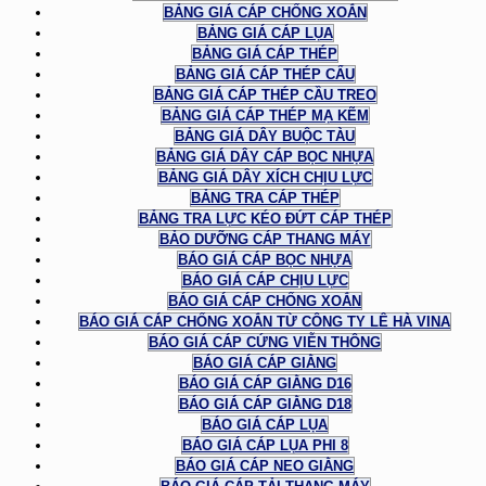
BẢNG GIÁ CÁP CHỐNG XOẮN
BẢNG GIÁ CÁP LỤA
BẢNG GIÁ CÁP THÉP
BẢNG GIÁ CÁP THÉP CẨU
BẢNG GIÁ CÁP THÉP CẦU TREO
BẢNG GIÁ CÁP THÉP MẠ KẼM
BẢNG GIÁ DÂY BUỘC TÀU
BẢNG GIÁ DÂY CÁP BỌC NHỰA
BẢNG GIÁ DÂY XÍCH CHỊU LỰC
BẢNG TRA CÁP THÉP
BẢNG TRA LỰC KÉO ĐỨT CÁP THÉP
BẢO DƯỠNG CÁP THANG MÁY
BÁO GIÁ CÁP BỌC NHỰA
BÁO GIÁ CÁP CHỊU LỰC
BÁO GIÁ CÁP CHỐNG XOẮN
BÁO GIÁ CÁP CHỐNG XOẮN TỪ CÔNG TY LÊ HÀ VINA
BÁO GIÁ CÁP CỨNG VIỄN THÔNG
BÁO GIÁ CÁP GIẰNG
BÁO GIÁ CÁP GIẰNG D16
BÁO GIÁ CÁP GIẰNG D18
BÁO GIÁ CÁP LỤA
BÁO GIÁ CÁP LỤA PHI 8
BÁO GIÁ CÁP NEO GIẰNG