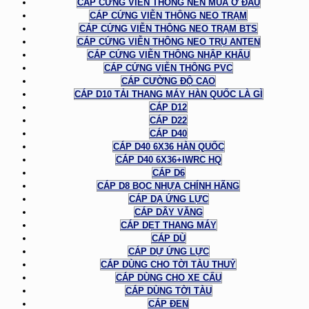
CÁP CỨNG VIỄN THÔNG NÊN MUA Ở ĐÂU
CÁP CỨNG VIỄN THÔNG NEO TRẠM
CÁP CỨNG VIỄN THÔNG NEO TRẠM BTS
CÁP CỨNG VIỄN THÔNG NEO TRỤ ANTEN
CÁP CỨNG VIỄN THÔNG NHẬP KHẨU
CÁP CỨNG VIỄN THÔNG PVC
CÁP CƯỜNG ĐỘ CAO
CÁP D10 TẢI THANG MÁY HÀN QUỐC LÀ GÌ
CÁP D12
CÁP D22
CÁP D40
CÁP D40 6X36 HÀN QUỐC
CÁP D40 6X36+IWRC HQ
CÁP D6
CÁP D8 BỌC NHỰA CHÍNH HÃNG
CÁP DẠ ỨNG LỰC
CÁP DÂY VĂNG
CÁP DẸT THANG MÁY
CÁP DÙ
CÁP DỰ ỨNG LỰC
CÁP DÙNG CHO TỜI TÀU THUỶ
CÁP DÙNG CHO XE CẨU
CÁP DÙNG TỜI TÀU
CÁP ĐEN