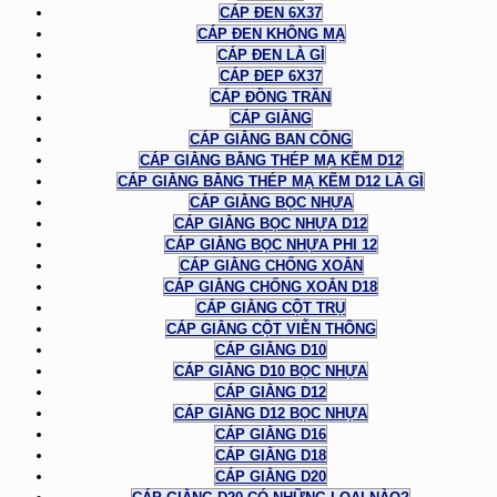
CÁP ĐEN 6X37
CÁP ĐEN KHÔNG MẠ
CÁP ĐEN LÀ GÌ
CÁP ĐEP 6X37
CÁP ĐỒNG TRẦN
CÁP GIẰNG
CÁP GIẰNG BAN CÔNG
CÁP GIẰNG BẰNG THÉP MẠ KẼM D12
CÁP GIẰNG BẰNG THÉP MẠ KẼM D12 LÀ GÌ
CÁP GIẰNG BỌC NHỰA
CÁP GIẰNG BỌC NHỰA D12
CÁP GIẰNG BỌC NHỰA PHI 12
CÁP GIẰNG CHỐNG XOẮN
CÁP GIẰNG CHỐNG XOẮN D18
CÁP GIẰNG CỘT TRỤ
CÁP GIẰNG CỘT VIỄN THÔNG
CÁP GIẰNG D10
CÁP GIẰNG D10 BỌC NHỰA
CÁP GIẰNG D12
CÁP GIẰNG D12 BỌC NHỰA
CÁP GIẰNG D16
CÁP GIẰNG D18
CÁP GIẰNG D20