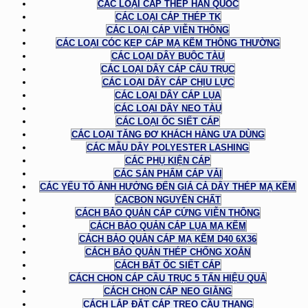
CÁC LOẠI CÁP THÉP HÀN QUỐC
CÁC LOẠI CÁP THÉP TK
CÁC LOẠI CÁP VIỄN THÔNG
CÁC LOẠI CÓC KẸP CÁP MẠ KẼM THÔNG THƯỜNG
CÁC LOẠI DÂY BUỘC TÀU
CÁC LOẠI DÂY CÁP CẨU TRỤC
CÁC LOẠI DÂY CÁP CHỊU LỰC
CÁC LOẠI DÂY CÁP LỤA
CÁC LOẠI DÂY NEO TÀU
CÁC LOẠI ỐC SIẾT CÁP
CÁC LOẠI TĂNG ĐƠ KHÁCH HÀNG ƯA DÙNG
CÁC MẪU DÂY POLYESTER LASHING
CÁC PHỤ KIỆN CÁP
CÁC SẢN PHẨM CÁP VẢI
CÁC YẾU TỐ ẢNH HƯỞNG ĐẾN GIÁ CẢ DÂY THÉP MẠ KẼM
CACBON NGUYÊN CHẤT
CÁCH BẢO QUẢN CÁP CỨNG VIỄN THÔNG
CÁCH BẢO QUẢN CÁP LỤA MẠ KẼM
CÁCH BẢO QUẢN CÁP MẠ KẼM D40 6X36
CÁCH BẢO QUẢN THÉP CHỐNG XOẮN
CÁCH BẮT ỐC SIẾT CÁP
CÁCH CHỌN CÁP CẦU TRỤC 5 TẤN HIỆU QUẢ
CÁCH CHỌN CÁP NEO GIẰNG
CÁCH LẮP ĐẶT CÁP TREO CẦU THANG