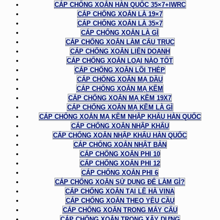
CÁP CHỐNG XOẮN HÀN QUỐC 35×7+IWRC
CÁP CHỐNG XOẮN LÀ 19×7
CÁP CHỐNG XOẮN LÀ 35×7
CÁP CHỐNG XOẮN LÀ GÌ
CÁP CHỐNG XOẮN LÀM CẨU TRỤC
CÁP CHỐNG XOẮN LIÊN DOANH
CÁP CHỐNG XOẮN LOẠI NÀO TỐT
CÁP CHỐNG XOẮN LÕI THÉP
CÁP CHỐNG XOẮN MẠ DẦU
CÁP CHỐNG XOẮN MẠ KẼM
CÁP CHỐNG XOẮN MẠ KẼM 19X7
CÁP CHỐNG XOẮN MẠ KẼM LÀ GÌ
CÁP CHỐNG XOẮN MẠ KẼM NHẬP KHẨU HÀN QUỐC
CÁP CHỐNG XOẮN NHẬP KHẨU
CÁP CHỐNG XOẮN NHẬP KHẨU HÀN QUỐC
CÁP CHỐNG XOẮN NHẬT BẢN
CÁP CHỐNG XOẮN PHI 10
CÁP CHỐNG XOẮN PHI 12
CÁP CHỐNG XOẮN PHI 6
CÁP CHỐNG XOẮN SỬ DỤNG ĐỂ LÀM GÌ?
CÁP CHỐNG XOẮN TẠI LÊ HÀ VINA
CÁP CHỐNG XOẮN THEO YÊU CẦU
CÁP CHỐNG XOẮN TRONG MÁY CẨU
CÁP CHỐNG XOẮN TRONG XÂY DỰNG