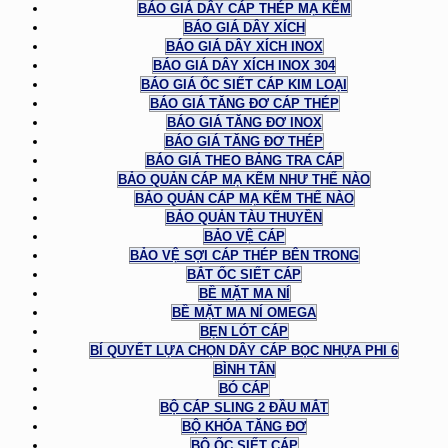
BÁO GIÁ DÂY CÁP THÉP MẠ KẼM
BÁO GIÁ DÂY XÍCH
BÁO GIÁ DÂY XÍCH INOX
BÁO GIÁ DÂY XÍCH INOX 304
BÁO GIÁ ỐC SIẾT CÁP KIM LOẠI
BÁO GIÁ TĂNG ĐƠ CÁP THÉP
BÁO GIÁ TĂNG ĐƠ INOX
BÁO GIÁ TĂNG ĐƠ THÉP
BÁO GIÁ THEO BẢNG TRA CÁP
BẢO QUẢN CÁP MẠ KẼM NHƯ THẾ NÀO
BẢO QUẢN CÁP MẠ KẼM THẾ NÀO
BẢO QUẢN TÀU THUYỀN
BẢO VỆ CÁP
BẢO VỆ SỢI CÁP THÉP BÊN TRONG
BẮT ỐC SIẾT CÁP
BỀ MẶT MA NÍ
BỀ MẶT MA NÍ OMEGA
BẸN LÓT CÁP
BÍ QUYẾT LỰA CHỌN DÂY CÁP BỌC NHỰA PHI 6
BÌNH TÂN
BÓ CÁP
BỘ CÁP SLING 2 ĐẦU MẮT
BỘ KHÓA TĂNG ĐƠ
BỘ ỐC SIẾT CÁP