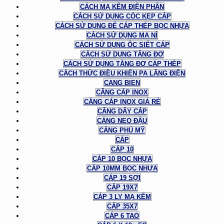
CÁCH MẠ KẼM ĐIỆN PHÂN
CÁCH SỬ DỤNG CÓC KẸP CÁP
CÁCH SỬ DỤNG ĐỂ CÁP THÉP BỌC NHỰA
CÁCH SỬ DỤNG MA NÍ
CÁCH SỬ DỤNG ỐC SIẾT CÁP
CÁCH SỬ DỤNG TĂNG ĐƠ
CÁCH SỬ DỤNG TĂNG ĐƠ CÁP THÉP
CÁCH THỨC ĐIỀU KHIỂN PA LĂNG ĐIỆN
CANG BIEN
CĂNG CÁP INOX
CĂNG CÁP INOX GIÁ RẺ
CĂNG DÂY CÁP
CẢNG NEO ĐẬU
CẢNG PHÚ MỸ
CÁP
CÁP 10
CÁP 10 BỌC NHỰA
CÁP 10MM BỌC NHỰA
CÁP 19 SỢI
CÁP 19X7
CÁP 3 LY MẠ KẼM
CÁP 35X7
CÁP 6 TAO