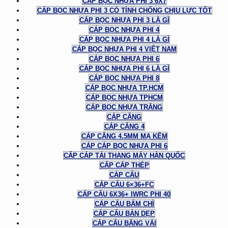
CÁP BỌC NHỰA PHI 3 6X7
CÁP BỌC NHỰA PHI 3 CÓ TÍNH CHỐNG CHỊU LỰC TỐT
CÁP BỌC NHỰA PHI 3 LÀ GÌ
CÁP BỌC NHỰA PHI 4
CÁP BỌC NHỰA PHI 4 LÀ GÌ
CÁP BỌC NHỰA PHI 4 VIỆT NAM
CÁP BỌC NHỰA PHI 6
CÁP BỌC NHỰA PHI 6 LÀ GÌ
CÁP BỌC NHỰA PHI 8
CÁP BỌC NHỰA TP.HCM
CÁP BỌC NHỰA TPHCM
CÁP BỌC NHỰA TRẮNG
CÁP CĂNG
CÁP CĂNG 4
CÁP CĂNG 4.5MM MẠ KẼM
CÁP CÁP BỌC NHỰA PHI 6
CẤP CÁP TẢI THANG MÁY HÀN QUỐC
CẤP CÁP THÉP
CÁP CẨU
CÁP CẨU 6×36+FC
CÁP CẨU 6X36+ IWRC PHI 40
CÁP CẨU BẤM CHÌ
CÁP CẨU BẢN DẸP
CÁP CẨU BẰNG VẢI