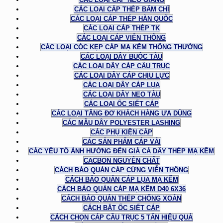
CÁC LOẠI CÁP THÉP BẤM CHÌ
CÁC LOẠI CÁP THÉP HÀN QUỐC
CÁC LOẠI CÁP THÉP TK
CÁC LOẠI CÁP VIỄN THÔNG
CÁC LOẠI CÓC KẸP CÁP MẠ KẼM THÔNG THƯỜNG
CÁC LOẠI DÂY BUỘC TÀU
CÁC LOẠI DÂY CÁP CẨU TRỤC
CÁC LOẠI DÂY CÁP CHỊU LỰC
CÁC LOẠI DÂY CÁP LỤA
CÁC LOẠI DÂY NEO TÀU
CÁC LOẠI ỐC SIẾT CÁP
CÁC LOẠI TĂNG ĐƠ KHÁCH HÀNG ƯA DÙNG
CÁC MẪU DÂY POLYESTER LASHING
CÁC PHỤ KIỆN CÁP
CÁC SẢN PHẨM CÁP VẢI
CÁC YẾU TỐ ẢNH HƯỞNG ĐẾN GIÁ CẢ DÂY THÉP MẠ KẼM
CACBON NGUYÊN CHẤT
CÁCH BẢO QUẢN CÁP CỨNG VIỄN THÔNG
CÁCH BẢO QUẢN CÁP LỤA MẠ KẼM
CÁCH BẢO QUẢN CÁP MẠ KẼM D40 6X36
CÁCH BẢO QUẢN THÉP CHỐNG XOẮN
CÁCH BẮT ỐC SIẾT CÁP
CÁCH CHỌN CÁP CẦU TRỤC 5 TẤN HIỆU QUẢ