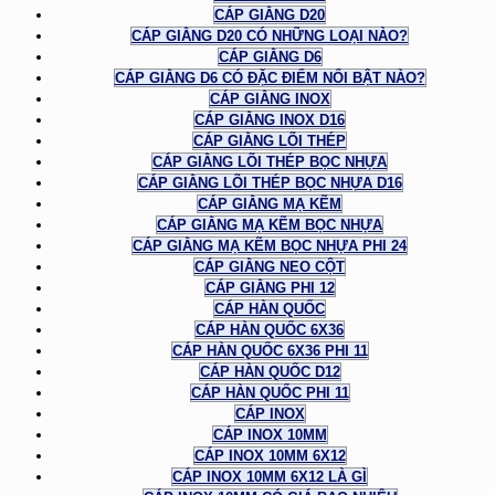
CÁP GIẰNG D20
CÁP GIẰNG D20 CÓ NHỮNG LOẠI NÀO?
CÁP GIẰNG D6
CÁP GIẰNG D6 CÓ ĐẶC ĐIỂM NỔI BẬT NÀO?
CÁP GIẰNG INOX
CÁP GIẰNG INOX D16
CÁP GIẰNG LÕI THÉP
CÁP GIẰNG LÕI THÉP BỌC NHỰA
CÁP GIẰNG LÕI THÉP BỌC NHỰA D16
CÁP GIẰNG MẠ KẼM
CÁP GIẰNG MẠ KẼM BỌC NHỰA
CÁP GIẰNG MẠ KẼM BỌC NHỰA PHI 24
CÁP GIẰNG NEO CỘT
CÁP GIẰNG PHI 12
CÁP HÀN QUỐC
CÁP HÀN QUỐC 6X36
CÁP HÀN QUỐC 6X36 PHI 11
CÁP HÀN QUỐC D12
CÁP HÀN QUỐC PHI 11
CÁP INOX
CÁP INOX 10MM
CÁP INOX 10MM 6X12
CÁP INOX 10MM 6X12 LÀ GÌ