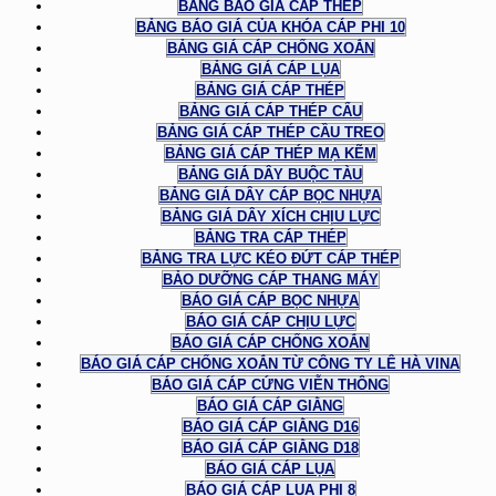
BẢNG BÁO GIÁ CÁP THÉP
BẢNG BÁO GIÁ CỦA KHÓA CÁP PHI 10
BẢNG GIÁ CÁP CHỐNG XOẮN
BẢNG GIÁ CÁP LỤA
BẢNG GIÁ CÁP THÉP
BẢNG GIÁ CÁP THÉP CẨU
BẢNG GIÁ CÁP THÉP CẦU TREO
BẢNG GIÁ CÁP THÉP MẠ KẼM
BẢNG GIÁ DÂY BUỘC TÀU
BẢNG GIÁ DÂY CÁP BỌC NHỰA
BẢNG GIÁ DÂY XÍCH CHỊU LỰC
BẢNG TRA CÁP THÉP
BẢNG TRA LỰC KÉO ĐỨT CÁP THÉP
BẢO DƯỠNG CÁP THANG MÁY
BÁO GIÁ CÁP BỌC NHỰA
BÁO GIÁ CÁP CHỊU LỰC
BÁO GIÁ CÁP CHỐNG XOẮN
BÁO GIÁ CÁP CHỐNG XOẮN TỪ CÔNG TY LÊ HÀ VINA
BÁO GIÁ CÁP CỨNG VIỄN THÔNG
BÁO GIÁ CÁP GIẰNG
BÁO GIÁ CÁP GIẰNG D16
BÁO GIÁ CÁP GIẰNG D18
BÁO GIÁ CÁP LỤA
BÁO GIÁ CÁP LỤA PHI 8