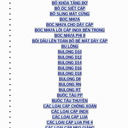
BỘ KHÓA TĂNG ĐƠ
BỘ ỐC SIẾT CÁP
BỘ SLING MẮT CỨNG
BỌC NHỰA
BỌC NHỰA CHO DÂY CÁP
BỌC NHỰA LÕI CÁP INOX BÊN TRONG
BỌC NHỰA PHI 8
BÔI DẦU LÊN TOÀN BỘ BỀ MẶT DÂY CÁP
BU LÔNG
BULONG D10
BULONG D12
BULONG D14
BULONG D16
BULONG D18
BULONG D8
BULONG RN
BULONG RT
BUỘC TÀU PP
BUỘC TÀU THUYỀN
CÁC LOẠI CÁP CHỐNG XOẮN
CÁC LOẠI CÁP INOX
CÁC LOẠI CÁP LỤA
CÁC LOẠI CÁP LỤA PHI 4
CÁC LOẠI CÁP NEO GIẰNG