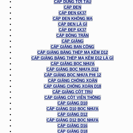
CÁP DÙNG TỜI TÀU
CÁP ĐEN
CÁP ĐEN 6X37
CÁP ĐEN KHÔNG MẠ
CÁP ĐEN LÀ GÌ
CÁP ĐEP 6X37
CÁP ĐỒNG TRẦN
CÁP GIẰNG
CÁP GIẰNG BAN CÔNG
CÁP GIẰNG BẰNG THÉP MẠ KẼM D12
CÁP GIẰNG BẰNG THÉP MẠ KẼM D12 LÀ GÌ
CÁP GIẰNG BỌC NHỰA
CÁP GIẰNG BỌC NHỰA D12
CÁP GIẰNG BỌC NHỰA PHI 12
CÁP GIẰNG CHỐNG XOẮN
CÁP GIẰNG CHỐNG XOẮN D18
CÁP GIẰNG CỘT TRỤ
CÁP GIẰNG CỘT VIỄN THÔNG
CÁP GIẰNG D10
CÁP GIẰNG D10 BỌC NHỰA
CÁP GIẰNG D12
CÁP GIẰNG D12 BỌC NHỰA
CÁP GIẰNG D16
CÁP GIẰNG D18