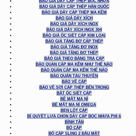
BÁO GIÁ DÂY CÁP THÉP BỌC NHỰA
BÁO GIÁ DÂY CÁP THÉP HÀN QUỐC
BÁO GIÁ DÂY CÁP THÉP MẠ KẼM
BÁO GIÁ DÂY XÍCH
BÁO GIÁ DÂY XÍCH INOX
BÁO GIÁ DÂY XÍCH INOX 304
BÁO GIÁ ỐC SIẾT CÁP KIM LOẠI
BÁO GIÁ TĂNG ĐƠ CÁP THÉP
BÁO GIÁ TĂNG ĐƠ INOX
BÁO GIÁ TĂNG ĐƠ THÉP
BÁO GIÁ THEO BẢNG TRA CÁP
BẢO QUẢN CÁP MẠ KẼM NHƯ THẾ NÀO
BẢO QUẢN CÁP MẠ KẼM THẾ NÀO
BẢO QUẢN TÀU THUYỀN
BẢO VỆ CÁP
BẢO VỆ SỢI CÁP THÉP BÊN TRONG
BẮT ỐC SIẾT CÁP
BỀ MẶT MA NÍ
BỀ MẶT MA NÍ OMEGA
BẸN LÓT CÁP
BÍ QUYẾT LỰA CHỌN DÂY CÁP BỌC NHỰA PHI 6
BÌNH TÂN
BÓ CÁP
BỘ CÁP SLING 2 ĐẦU MẮT