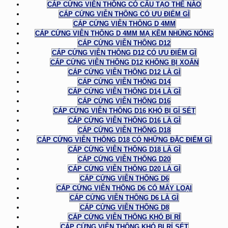
CÁP CỨNG VIỄN THÔNG CÓ CẤU TẠO THẾ NÀO
CÁP CỨNG VIỄN THÔNG CÓ ƯU ĐIỂM GÌ
CÁP CỨNG VIỄN THÔNG D 4MM
CÁP CỨNG VIỄN THÔNG D 4MM MẠ KẼM NHÚNG NÓNG
CÁP CỨNG VIỄN THÔNG D12
CÁP CỨNG VIỄN THÔNG D12 CÓ ƯU ĐIỂM GÌ
CÁP CỨNG VIỄN THÔNG D12 KHÔNG BỊ XOẮN
CÁP CỨNG VIỄN THÔNG D12 LÀ GÌ
CÁP CỨNG VIỄN THÔNG D14
CÁP CỨNG VIỄN THÔNG D14 LÀ GÌ
CÁP CỨNG VIỄN THÔNG D16
CÁP CỨNG VIỄN THÔNG D16 KHÓ BỊ GỈ SÉT
CÁP CỨNG VIỄN THÔNG D16 LÀ GÌ
CÁP CỨNG VIỄN THÔNG D18
CÁP CỨNG VIỄN THÔNG D18 CÓ NHỮNG ĐẶC ĐIỂM GÌ
CÁP CỨNG VIỄN THÔNG D18 LÀ GÌ
CÁP CỨNG VIỄN THÔNG D20
CÁP CỨNG VIỄN THÔNG D20 LÀ GÌ
CÁP CỨNG VIỄN THÔNG D6
CÁP CỨNG VIỄN THÔNG D6 CÓ MẤY LOẠI
CÁP CỨNG VIỄN THÔNG D6 LÀ GÌ
CÁP CỨNG VIỄN THÔNG D8
CÁP CỨNG VIỄN THÔNG KHÓ BỊ RỈ
CÁP CỨNG VIỄN THÔNG KHÓ BỊ RỈ SÉT