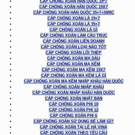
CÁP CHỐNG XOẮN HÀN QUỐC 19*7
CÁP CHỐNG XOẮN HÀN QUỐC 19X7
CÁP CHỐNG XOẮN HÀN QUỐC 35×7+IWRC
CÁP CHỐNG XOẮN LÀ 19×7
CÁP CHỐNG XOẮN LÀ 35×7
CÁP CHỐNG XOẮN LÀ GÌ
CÁP CHỐNG XOẮN LÀM CẨU TRỤC
CÁP CHỐNG XOẮN LIÊN DOANH
CÁP CHỐNG XOẮN LOẠI NÀO TỐT
CÁP CHỐNG XOẮN LÕI THÉP
CÁP CHỐNG XOẮN MẠ DẦU
CÁP CHỐNG XOẮN MẠ KẼM
CÁP CHỐNG XOẮN MẠ KẼM 19X7
CÁP CHỐNG XOẮN MẠ KẼM LÀ GÌ
CÁP CHỐNG XOẮN MẠ KẼM NHẬP KHẨU HÀN QUỐC
CÁP CHỐNG XOẮN NHẬP KHẨU
CÁP CHỐNG XOẮN NHẬP KHẨU HÀN QUỐC
CÁP CHỐNG XOẮN NHẬT BẢN
CÁP CHỐNG XOẮN PHI 10
CÁP CHỐNG XOẮN PHI 12
CÁP CHỐNG XOẮN PHI 6
CÁP CHỐNG XOẮN SỬ DỤNG ĐỂ LÀM GÌ?
CÁP CHỐNG XOẮN TẠI LÊ HÀ VINA
CÁP CHỐNG XOẮN THEO YÊU CẦU