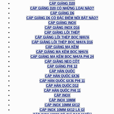
CÁP GIẰNG D20
CÁP GIẰNG D20 CÓ NHỮNG LOẠI NÀO?
CÁP GIẰNG D6
CÁP GIẰNG D6 CÓ ĐẶC ĐIỂM NỔI BẬT NÀO?
CÁP GIẰNG INOX
CÁP GIẰNG INOX D16
CÁP GIẰNG LÕI THÉP
CÁP GIẰNG LÕI THÉP BỌC NHỰA
CÁP GIẰNG LÕI THÉP BỌC NHỰA D16
CÁP GIẰNG MẠ KẼM
CÁP GIẰNG MẠ KẼM BỌC NHỰA
CÁP GIẰNG MẠ KẼM BỌC NHỰA PHI 24
CÁP GIẰNG NEO CỘT
CÁP GIẰNG PHI 12
CÁP HÀN QUỐC
CÁP HÀN QUỐC 6X36
CÁP HÀN QUỐC 6X36 PHI 11
CÁP HÀN QUỐC D12
CÁP HÀN QUỐC PHI 11
CÁP INOX
CÁP INOX 10MM
CÁP INOX 10MM 6X12
CÁP INOX 10MM 6X12 LÀ GÌ