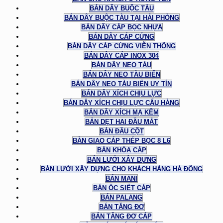
BÁN DÂY BUỘC TÀU
BÁN DÂY BUỘC TÀU TẠI HẢI PHÒNG
BÁN DÂY CÁP BỌC NHỰA
BÁN DÂY CÁP CỨNG
BÁN DÂY CÁP CỨNG VIỄN THÔNG
BÁN DÂY CÁP INOX 304
BÁN DÂY NEO TÀU
BÁN DÂY NEO TÀU BIỂN
BÁN DÂY NEO TÀU BIỂN UY TÍN
BÁN DÂY XÍCH CHỊU LỰC
BÁN DÂY XÍCH CHỊU LỰC CẨU HÀNG
BÁN DÂY XÍCH MẠ KẼM
BẢN DẸT HAI ĐẦU MẮT
BẢN ĐẦU CỘT
BÀN GIAO CÁP THÉP BỌC 8 L6
BÁN KHÓA CÁP
BÁN LƯỚI XÂY DỰNG
BÁN LƯỚI XÂY DỰNG CHO KHÁCH HÀNG HÀ ĐÔNG
BÁN MANI
BÁN ỐC SIẾT CÁP
BÁN PALANG
BÁN TĂNG ĐƠ
BÁN TĂNG ĐƠ CÁP