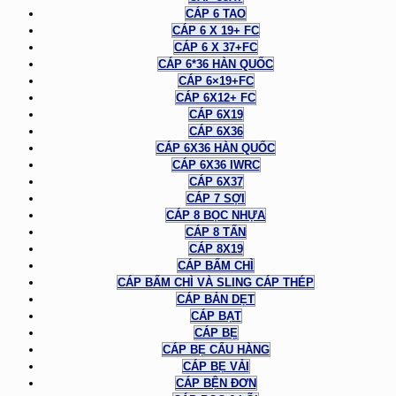
CÁP 6 TAO
CÁP 6 X 19+ FC
CÁP 6 X 37+FC
CÁP 6*36 HÀN QUỐC
CÁP 6×19+FC
CÁP 6X12+ FC
CÁP 6X19
CÁP 6X36
CÁP 6X36 HÀN QUỐC
CÁP 6X36 IWRC
CÁP 6X37
CÁP 7 SỢI
CÁP 8 BỌC NHỰA
CÁP 8 TẤN
CÁP 8X19
CÁP BẤM CHÌ
CÁP BẤM CHÌ VÀ SLING CÁP THÉP
CÁP BẢN DẸT
CÁP BẠT
CÁP BẸ
CÁP BẸ CẨU HÀNG
CÁP BẸ VẢI
CÁP BỆN ĐƠN