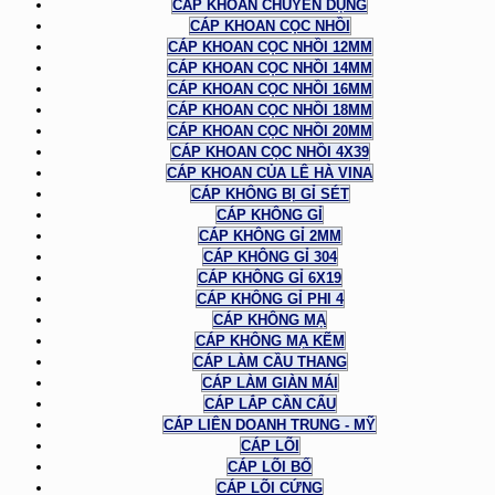
CÁP KHOAN CHUYÊN DỤNG
CÁP KHOAN CỌC NHỒI
CÁP KHOAN CỌC NHỒI 12MM
CÁP KHOAN CỌC NHỒI 14MM
CÁP KHOAN CỌC NHỒI 16MM
CÁP KHOAN CỌC NHỒI 18MM
CÁP KHOAN CỌC NHỒI 20MM
CÁP KHOAN CỌC NHỒI 4X39
CÁP KHOAN CỦA LÊ HÀ VINA
CÁP KHÔNG BỊ GỈ SÉT
CÁP KHÔNG GỈ
CÁP KHÔNG GỈ 2MM
CÁP KHÔNG GỈ 304
CÁP KHÔNG GỈ 6X19
CÁP KHÔNG GỈ PHI 4
CÁP KHÔNG MẠ
CÁP KHÔNG MẠ KẼM
CÁP LÀM CẦU THANG
CÁP LÀM GIÀN MÁI
CÁP LẮP CẦN CẨU
CÁP LIÊN DOANH TRUNG - MỸ
CÁP LÕI
CÁP LÕI BỐ
CÁP LÕI CỨNG