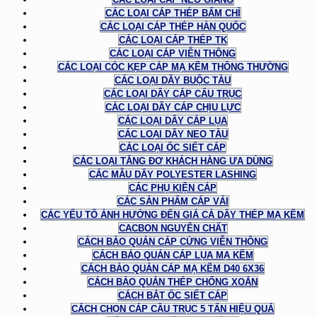
CÁC LOẠI CÁP THÉP BẤM CHÌ
CÁC LOẠI CÁP THÉP HÀN QUỐC
CÁC LOẠI CÁP THÉP TK
CÁC LOẠI CÁP VIỄN THÔNG
CÁC LOẠI CÓC KẸP CÁP MẠ KẼM THÔNG THƯỜNG
CÁC LOẠI DÂY BUỘC TÀU
CÁC LOẠI DÂY CÁP CẨU TRỤC
CÁC LOẠI DÂY CÁP CHỊU LỰC
CÁC LOẠI DÂY CÁP LỤA
CÁC LOẠI DÂY NEO TÀU
CÁC LOẠI ỐC SIẾT CÁP
CÁC LOẠI TĂNG ĐƠ KHÁCH HÀNG ƯA DÙNG
CÁC MẪU DÂY POLYESTER LASHING
CÁC PHỤ KIỆN CÁP
CÁC SẢN PHẨM CÁP VẢI
CÁC YẾU TỐ ẢNH HƯỞNG ĐẾN GIÁ CẢ DÂY THÉP MẠ KẼM
CACBON NGUYÊN CHẤT
CÁCH BẢO QUẢN CÁP CỨNG VIỄN THÔNG
CÁCH BẢO QUẢN CÁP LỤA MẠ KẼM
CÁCH BẢO QUẢN CÁP MẠ KẼM D40 6X36
CÁCH BẢO QUẢN THÉP CHỐNG XOẮN
CÁCH BẮT ỐC SIẾT CÁP
CÁCH CHỌN CÁP CẦU TRỤC 5 TẤN HIỆU QUẢ