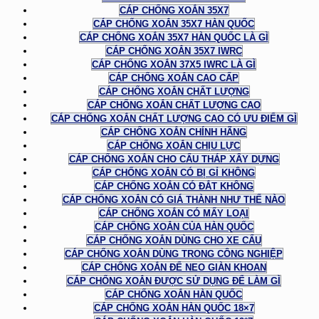
CÁP CHỐNG XOẮN 35X7
CÁP CHỐNG XOẮN 35X7 HÀN QUỐC
CÁP CHỐNG XOẮN 35X7 HÀN QUỐC LÀ GÌ
CÁP CHỐNG XOẮN 35X7 IWRC
CÁP CHỐNG XOẮN 37X5 IWRC LÀ GÌ
CÁP CHỐNG XOẮN CAO CẤP
CÁP CHỐNG XOẮN CHẤT LƯỢNG
CÁP CHỐNG XOẮN CHẤT LƯỢNG CAO
CÁP CHỐNG XOẮN CHẤT LƯỢNG CAO CÓ ƯU ĐIỂM GÌ
CÁP CHỐNG XOẮN CHÍNH HÃNG
CÁP CHỐNG XOẮN CHỊU LỰC
CÁP CHỐNG XOẮN CHO CẨU THÁP XÂY DỰNG
CÁP CHỐNG XOẮN CÓ BỊ GỈ KHÔNG
CÁP CHỐNG XOẮN CÓ ĐẮT KHÔNG
CÁP CHỐNG XOẮN CÓ GIÁ THÀNH NHƯ THẾ NÀO
CÁP CHỐNG XOẮN CÓ MẤY LOẠI
CÁP CHỐNG XOẮN CỦA HÀN QUỐC
CÁP CHỐNG XOẮN DÙNG CHO XE CẨU
CÁP CHỐNG XOẮN DÙNG TRONG CÔNG NGHIỆP
CÁP CHỐNG XOẮN ĐỂ NEO GIÀN KHOAN
CÁP CHỐNG XOẮN ĐƯỢC SỬ DỤNG ĐỂ LÀM GÌ
CÁP CHỐNG XOẮN HÀN QUỐC
CÁP CHỐNG XOẮN HÀN QUỐC 18×7