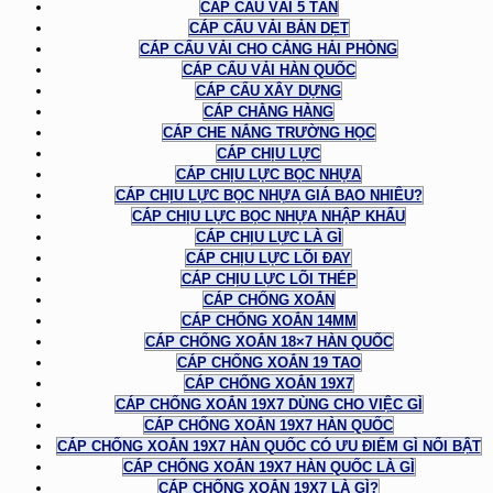
CÁP CẨU VẢI 5 TẤN
CÁP CẨU VẢI BẢN DẸT
CÁP CẨU VẢI CHO CẢNG HẢI PHÒNG
CÁP CẨU VẢI HÀN QUỐC
CÁP CẨU XÂY DỰNG
CÁP CHẰNG HÀNG
CÁP CHE NẮNG TRƯỜNG HỌC
CÁP CHỊU LỰC
CÁP CHỊU LỰC BỌC NHỰA
CÁP CHỊU LỰC BỌC NHỰA GIÁ BAO NHIÊU?
CÁP CHỊU LỰC BỌC NHỰA NHẬP KHẨU
CÁP CHỊU LỰC LÀ GÌ
CÁP CHỊU LỰC LÕI ĐAY
CÁP CHỊU LỰC LÕI THÉP
CÁP CHỐNG XOẮN
CÁP CHỐNG XOẮN 14MM
CÁP CHỐNG XOẮN 18×7 HÀN QUỐC
CÁP CHỐNG XOẮN 19 TAO
CÁP CHỐNG XOẮN 19X7
CÁP CHỐNG XOẮN 19X7 DÙNG CHO VIỆC GÌ
CÁP CHỐNG XOẮN 19X7 HÀN QUỐC
CÁP CHỐNG XOẮN 19X7 HÀN QUỐC CÓ ƯU ĐIỂM GÌ NỔI BẬT
CÁP CHỐNG XOẮN 19X7 HÀN QUỐC LÀ GÌ
CÁP CHỐNG XOẮN 19X7 LÀ GÌ?