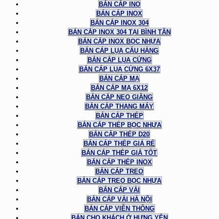
BÁN CÁP INO
BÁN CÁP INOX
BÁN CÁP INOX 304
BÁN CÁP INOX 304 TẠI BÌNH TÂN
BÁN CÁP INOX BỌC NHỰA
BÁN CÁP LỤA CẨU HÀNG
BÁN CÁP LỤA CỨNG
BÁN CÁP LỤA CỨNG 6X37
BÁN CÁP MẠ
BÁN CÁP MẠ 6X12
BÁN CÁP NEO GIẰNG
BÁN CÁP THANG MÁY
BÁN CÁP THÉP
BÁN CÁP THÉP BỌC NHỰA
BÁN CÁP THÉP D20
BÁN CÁP THÉP GIÁ RẺ
BÁN CÁP THÉP GIÁ TỐT
BÁN CÁP THÉP INOX
BÁN CÁP TREO
BÁN CÁP TREO BỌC NHỰA
BÁN CÁP VẢI
BÁN CÁP VẢI HÀ NỘI
BÁN CÁP VIỄN THÔNG
BÁN CHO KHÁCH Ở HƯNG YÊN