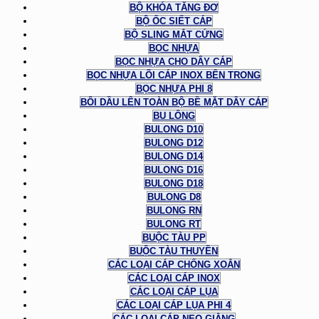
BỘ KHÓA TĂNG ĐƠ
BỘ ỐC SIẾT CÁP
BỘ SLING MẮT CỨNG
BỌC NHỰA
BỌC NHỰA CHO DÂY CÁP
BỌC NHỰA LÕI CÁP INOX BÊN TRONG
BỌC NHỰA PHI 8
BÔI DẦU LÊN TOÀN BỘ BỀ MẶT DÂY CÁP
BU LÔNG
BULONG D10
BULONG D12
BULONG D14
BULONG D16
BULONG D18
BULONG D8
BULONG RN
BULONG RT
BUỘC TÀU PP
BUỘC TÀU THUYỀN
CÁC LOẠI CÁP CHỐNG XOẮN
CÁC LOẠI CÁP INOX
CÁC LOẠI CÁP LỤA
CÁC LOẠI CÁP LỤA PHI 4
CÁC LOẠI CÁP NEO GIẰNG