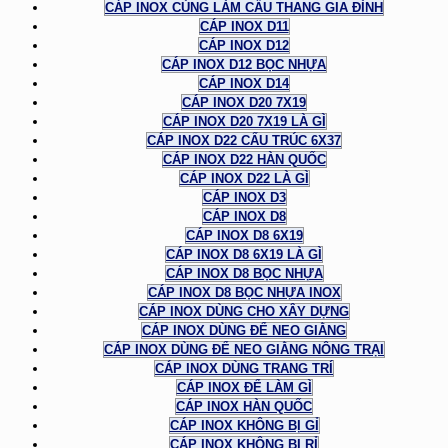
CÁP INOX CÙNG LÀM CẦU THANG GIA ĐÌNH
CÁP INOX D11
CÁP INOX D12
CÁP INOX D12 BỌC NHỰA
CÁP INOX D14
CÁP INOX D20 7X19
CÁP INOX D20 7X19 LÀ GÌ
CÁP INOX D22 CẤU TRÚC 6X37
CÁP INOX D22 HÀN QUỐC
CÁP INOX D22 LÀ GÌ
CÁP INOX D3
CÁP INOX D8
CÁP INOX D8 6X19
CÁP INOX D8 6X19 LÀ GÌ
CÁP INOX D8 BỌC NHỰA
CÁP INOX D8 BỌC NHỰA INOX
CÁP INOX DÙNG CHO XÂY DỰNG
CÁP INOX DÙNG ĐỂ NEO GIẰNG
CÁP INOX DÙNG ĐỂ NEO GIẰNG NÔNG TRẠI
CÁP INOX DÙNG TRANG TRÍ
CÁP INOX ĐỂ LÀM GÌ
CÁP INOX HÀN QUỐC
CÁP INOX KHÔNG BỊ GỈ
CÁP INOX KHÔNG BỊ RỈ