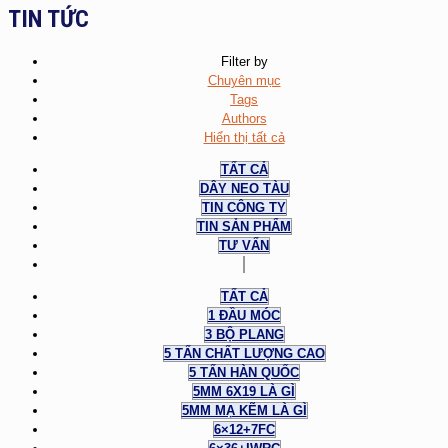
TIN TỨC
Filter by
Chuyên mục
Tags
Authors
Hiển thị tất cả
TẤT CẢ
DÂY NEO TÀU
TIN CÔNG TY
TIN SẢN PHẨM
TƯ VẤN
TẤT CẢ
1 ĐẦU MÓC
3 BỘ PLANG
5 TẤN CHẤT LƯỢNG CAO
5 TẤN HÀN QUỐC
5MM 6X19 LÀ GÌ
5MM MẠ KẼM LÀ GÌ
6×12+7FC