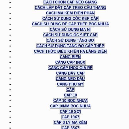
CÁCH CHỌN CÁP NEO GIẰNG
CÁCH LẮP ĐẶT CÁP TREO CẦU THANG
CÁCH MẠ KẼM ĐIỆN PHÂN
CÁCH SỬ DỤNG CÓC KẸP CÁP
CÁCH SỬ DỤNG ĐỂ CÁP THÉP BỌC NHỰA
CÁCH SỬ DỤNG MA NÍ
CÁCH SỬ DỤNG ỐC SIẾT CÁP
CÁCH SỬ DỤNG TĂNG ĐƠ
CÁCH SỬ DỤNG TĂNG ĐƠ CÁP THÉP
CÁCH THỨC ĐIỀU KHIỂN PA LĂNG ĐIỆN
CANG BIEN
CĂNG CÁP INOX
CĂNG CÁP INOX GIÁ RẺ
CĂNG DÂY CÁP
CẢNG NEO ĐẬU
CẢNG PHÚ MỸ
CÁP
CÁP 10
CÁP 10 BỌC NHỰA
CÁP 10MM BỌC NHỰA
CÁP 19 SỢI
CÁP 19X7
CÁP 3 LY MẠ KẼM
CÁP 35X7