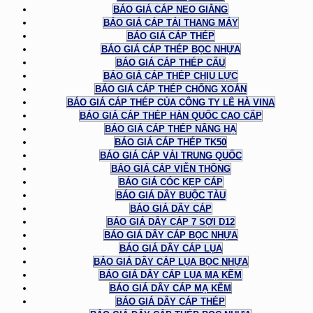
BÁO GIÁ CÁP NEO GIẰNG
BÁO GIÁ CÁP TẢI THANG MÁY
BÁO GIÁ CÁP THÉP
BÁO GIÁ CÁP THÉP BỌC NHỰA
BÁO GIÁ CÁP THÉP CẨU
BÁO GIÁ CÁP THÉP CHỊU LỰC
BÁO GIÁ CÁP THÉP CHỐNG XOẮN
BÁO GIÁ CÁP THÉP CỦA CÔNG TY LÊ HÀ VINA
BÁO GIÁ CÁP THÉP HÀN QUỐC CAO CẤP
BÁO GIÁ CÁP THÉP NÂNG HẠ
BÁO GIÁ CÁP THÉP TK50
BÁO GIÁ CÁP VẢI TRUNG QUỐC
BÁO GIÁ CÁP VIỄN THÔNG
BÁO GIÁ CÓC KẸP CÁP
BÁO GIÁ DÂY BUỘC TÀU
BÁO GIÁ DÂY CÁP
BÁO GIÁ DÂY CÁP 7 SỢI D12
BÁO GIÁ DÂY CÁP BỌC NHỰA
BÁO GIÁ DÂY CÁP LỤA
BÁO GIÁ DÂY CÁP LỤA BỌC NHỰA
BÁO GIÁ DÂY CÁP LỤA MẠ KẼM
BÁO GIÁ DÂY CÁP MẠ KẼM
BÁO GIÁ DÂY CÁP THÉP