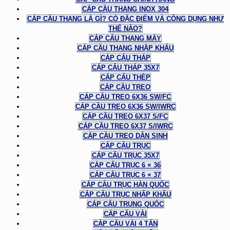
CÁP CẦU THANG INOX 304
CÁP CẦU THANG LÀ GÌ? CÓ ĐẶC ĐIỂM VÀ CÔNG DỤNG NHƯ
THẾ NÀO?
CÁP CẨU THANG MÁY
CÁP CẦU THANG NHẬP KHẨU
CÁP CẨU THÁP
CÁP CẨU THÁP 35X7
CÁP CẨU THÉP
CÁP CẦU TREO
CÁP CẦU TREO 6X36 SW/FC
CÁP CẦU TREO 6X36 SW/IWRC
CÁP CẦU TREO 6X37 S/FC
CÁP CẦU TREO 6X37 S/IWRC
CÁP CẦU TREO DÂN SINH
CÁP CẨU TRỤC
CÁP CẨU TRỤC 35X7
CÁP CẨU TRỤC 6 × 36
CÁP CẨU TRỤC 6 × 37
CÁP CẨU TRỤC HÀN QUỐC
CÁP CẨU TRỤC NHẬP KHẨU
CÁP CẨU TRUNG QUỐC
CÁP CẨU VẢI
CÁP CẨU VẢI 4 TẤN