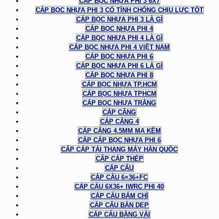
CÁP BỌC NHỰA PHI 3 6X7
CÁP BỌC NHỰA PHI 3 CÓ TÍNH CHỐNG CHỊU LỰC TỐT
CÁP BỌC NHỰA PHI 3 LÀ GÌ
CÁP BỌC NHỰA PHI 4
CÁP BỌC NHỰA PHI 4 LÀ GÌ
CÁP BỌC NHỰA PHI 4 VIỆT NAM
CÁP BỌC NHỰA PHI 6
CÁP BỌC NHỰA PHI 6 LÀ GÌ
CÁP BỌC NHỰA PHI 8
CÁP BỌC NHỰA TP.HCM
CÁP BỌC NHỰA TPHCM
CÁP BỌC NHỰA TRẮNG
CÁP CĂNG
CÁP CĂNG 4
CÁP CĂNG 4.5MM MẠ KẼM
CÁP CÁP BỌC NHỰA PHI 6
CẤP CÁP TẢI THANG MÁY HÀN QUỐC
CẤP CÁP THÉP
CÁP CẨU
CÁP CẨU 6×36+FC
CÁP CẨU 6X36+ IWRC PHI 40
CÁP CẨU BẤM CHÌ
CÁP CẨU BẢN DẸP
CÁP CẨU BẰNG VẢI