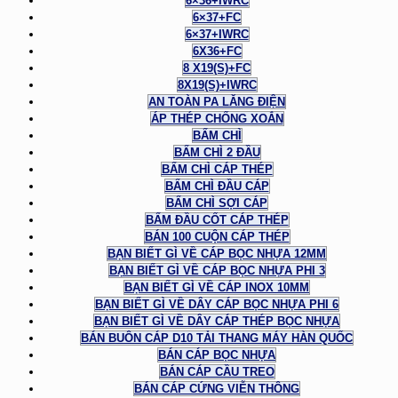
6×36+IWRC
6×37+FC
6×37+IWRC
6X36+FC
8 X19(S)+FC
8X19(S)+IWRC
AN TOÀN PA LĂNG ĐIỆN
ÁP THÉP CHỐNG XOẮN
BẤM CHÌ
BẤM CHÌ 2 ĐẦU
BẤM CHÌ CÁP THÉP
BẤM CHÌ ĐẦU CÁP
BẤM CHÌ SỢI CÁP
BẤM ĐẦU CỐT CÁP THÉP
BÁN 100 CUỘN CÁP THÉP
BẠN BIẾT GÌ VỀ CÁP BỌC NHỰA 12MM
BẠN BIẾT GÌ VỀ CÁP BỌC NHỰA PHI 3
BẠN BIẾT GÌ VỀ CÁP INOX 10MM
BẠN BIẾT GÌ VỀ DÂY CÁP BỌC NHỰA PHI 6
BẠN BIẾT GÌ VỀ DÂY CÁP THÉP BỌC NHỰA
BÁN BUÔN CÁP D10 TẢI THANG MÁY HÀN QUỐC
BÁN CÁP BỌC NHỰA
BÁN CÁP CẦU TREO
BÁN CÁP CỨNG VIỄN THÔNG