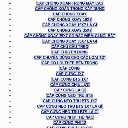
CÁP CHỐNG XOẮN TRONG MÁY CẨU
CÁP CHỐNG XOẮN TRONG XÂY DỰNG
CÁP CHỐNG XOAY
CÁP CHỐNG XOAY 19X7
CÁP CHỐNG XOAY 19X7 LÀ GÌ
CÁP CHỐNG XOAY 35X7
CÁP CHỐNG XOAY 35X7 CÓ ĐẶC ĐIỂM GÌ NỔI BẬT
CÁP CHỐNG XOAY 35X7 LÀ GÌ
CÁP CHỦ CẦU TREO
CÁP CHUYÊN DÙNG
CÁP CHUYÊN DÙNG CHO CÁC LOẠI TỜI
CÁP CÓ LÕI THÉP BÊN TRONG
CÁP CỨNG
CÁP CỨNG 1X7
CÁP CỨNG BTS 1X7
CÁP CỨNG CHỊU LỰC
CÁP CỨNG LÀ GÌ
CÁP CỨNG NEO TRỤ BTS
CÁP CỨNG NEO TRỤ BTS 1X7
CÁP CỨNG NEO TRỤ BTS 1X7 LÀ GÌ
CÁP CỨNG NEO TRỤ BTS LÀ GÌ
CÁP CỨNG NHƯ THẾ NÀO
CÁP CỨNG PHI 12