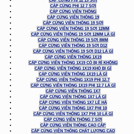
CÁP CỨNG PHI 12 19 SỢI
CÁP CỨNG PHI 12 7 SỢI
CÁP CỨNG VIỄN THÔNG
CÁP CỨNG VIỄN THÔNG 19
CÁP CỨNG VIỄN THÔNG 19 SỢI
CÁP CỨNG VIỄN THÔNG 19 SỢI 12MM
CÁP CỨNG VIỄN THÔNG 19 SỢI 12MM LÀ GÌ
CÁP CỨNG VIỄN THÔNG 19 SỢI 8MM
CÁP CỨNG VIỄN THÔNG 19 SỢI D12
CÁP CỨNG VIỄN THÔNG 19 SỢI D12 LÀ GÌ
CÁP CỨNG VIỄN THÔNG 1X19
CÁP CỨNG VIỄN THÔNG 1X19 CÓ BỊ RỈ KHÔNG
CÁP CỨNG VIỄN THÔNG 1X19 KHÓ BỊ GỈ
CÁP CỨNG VIỄN THÔNG 1X19 LÀ GÌ
CÁP CỨNG VIỄN THÔNG 1X19 PHI 12.7
CÁP CỨNG VIỄN THÔNG 1X19 PHI 12.7 LÀ GÌ
CÁP CỨNG VIỄN THÔNG 1X7
CÁP CỨNG VIỄN THÔNG 1X7 LÀ GÌ
CÁP CỨNG VIỄN THÔNG 1X7 LÊ HÀ
CÁP CỨNG VIỄN THÔNG 1X7 PHI 10
CÁP CỨNG VIỄN THÔNG 1X7 PHI 10 LÀ GÌ
CÁP CỨNG VIỄN THÔNG 7 SỢI
CÁP CỨNG VIỄN THÔNG CAO CẤP
CÁP CỨNG VIỄN THÔNG CHẤT LƯỢNG CAO