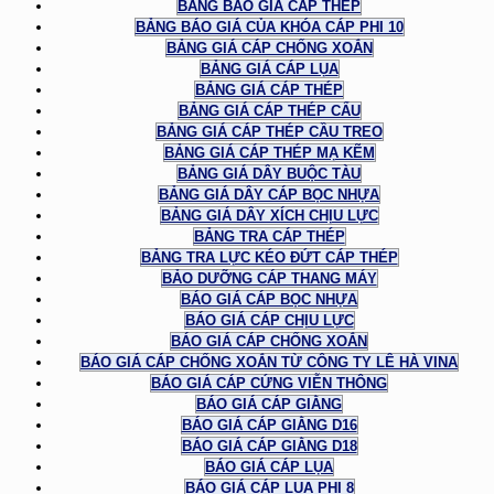
BẢNG BÁO GIÁ CÁP THÉP
BẢNG BÁO GIÁ CỦA KHÓA CÁP PHI 10
BẢNG GIÁ CÁP CHỐNG XOẮN
BẢNG GIÁ CÁP LỤA
BẢNG GIÁ CÁP THÉP
BẢNG GIÁ CÁP THÉP CẨU
BẢNG GIÁ CÁP THÉP CẦU TREO
BẢNG GIÁ CÁP THÉP MẠ KẼM
BẢNG GIÁ DÂY BUỘC TÀU
BẢNG GIÁ DÂY CÁP BỌC NHỰA
BẢNG GIÁ DÂY XÍCH CHỊU LỰC
BẢNG TRA CÁP THÉP
BẢNG TRA LỰC KÉO ĐỨT CÁP THÉP
BẢO DƯỠNG CÁP THANG MÁY
BÁO GIÁ CÁP BỌC NHỰA
BÁO GIÁ CÁP CHỊU LỰC
BÁO GIÁ CÁP CHỐNG XOẮN
BÁO GIÁ CÁP CHỐNG XOẮN TỪ CÔNG TY LÊ HÀ VINA
BÁO GIÁ CÁP CỨNG VIỄN THÔNG
BÁO GIÁ CÁP GIẰNG
BÁO GIÁ CÁP GIẰNG D16
BÁO GIÁ CÁP GIẰNG D18
BÁO GIÁ CÁP LỤA
BÁO GIÁ CÁP LỤA PHI 8