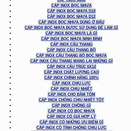
CÁP INOX BỌC NHỰA
CÁP INOX BỌC NHỰA D10
CÁP INOX BỌC NHỰA D12
CÁP INOX BỌC NHỰA DÙNG Ở ĐÂU
CÁP INOX BỌC NHỰA ĐƯỢC SỬ DỤNG ĐỂ LÀM GÌ
CÁP INOX BỌC NHỰA LÀ GÌ
CÁP INOX BỌC NHỰA NINH BÌNH
CÁP INOX CẦU THANG
CÁP INOX CẦU THANG BỘ
CÁP INOX CẦU THANG BỘ BỌC NHỰA
CÁP INOX CẦU THANG MANG LẠI NHỮNG GÌ
CÁP INOX CẤU TRÚC 6X12
CÁP INOX CHẤT LƯỢNG CAO
CÁP INOX CHÍNH HÃNG 100%
CÁP INOX CHỊU LỰC
CÁP INOX CHỊU NHIỆT
CÁP INOX CHO ĐẦM TÔM
CÁP INOX CHỐNG CHỊU NHIỆT TỐT
CÁP INOX CHỐNG GỈ
CÁP INOX CÓ BỌC NHỰA
CÁP INOX CÓ GIÁ HỢP LÝ
CÁP INOX CÓ NHỮNG ƯU ĐIỂM GÌ
CÁP INOX CÓ TÍNH CHỐNG CHỊU LỰC