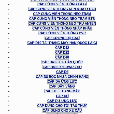
CÁP CỨNG VIỄN THÔNG LÀ GÌ
CÁP CỨNG VIỄN THÔNG NÊN MUA Ở ĐÂU
CÁP CỨNG VIỄN THÔNG NEO TRẠM
CÁP CỨNG VIỄN THÔNG NEO TRẠM BTS
CÁP CỨNG VIỄN THÔNG NEO TRỤ ANTEN
CÁP CỨNG VIỄN THÔNG NHẬP KHẨU
CÁP CỨNG VIỄN THÔNG PVC
CÁP CƯỜNG ĐỘ CAO
CÁP D10 TẢI THANG MÁY HÀN QUỐC LÀ GÌ
CÁP D12
CÁP D22
CÁP D40
CÁP D40 6X36 HÀN QUỐC
CÁP D40 6X36+IWRC HQ
CÁP D6
CÁP D8 BỌC NHỰA CHÍNH HÃNG
CÁP DẠ ỨNG LỰC
CÁP DÂY VĂNG
CÁP DẸT THANG MÁY
CÁP DÙ
CÁP DỰ ỨNG LỰC
CÁP DÙNG CHO TỜI TÀU THUỶ
CÁP DÙNG CHO XE CẨU