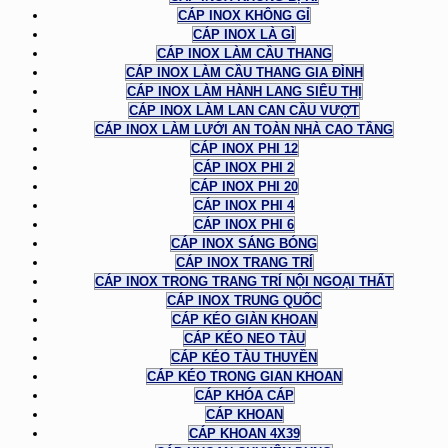
CÁP INOX KHÔNG GỈ
CÁP INOX LÀ GÌ
CÁP INOX LÀM CẦU THANG
CÁP INOX LÀM CẦU THANG GIA ĐÌNH
CÁP INOX LÀM HÀNH LANG SIÊU THỊ
CÁP INOX LÀM LAN CAN CẦU VƯỢT
CÁP INOX LÀM LƯỚI AN TOÀN NHÀ CAO TẦNG
CÁP INOX PHI 12
CÁP INOX PHI 2
CÁP INOX PHI 20
CÁP INOX PHI 4
CÁP INOX PHI 6
CÁP INOX SÁNG BÓNG
CÁP INOX TRANG TRÍ
CÁP INOX TRONG TRANG TRÍ NỘI NGOẠI THẤT
CÁP INOX TRUNG QUỐC
CÁP KÉO GIÀN KHOAN
CÁP KÉO NEO TÀU
CÁP KÉO TÀU THUYỀN
CÁP KÉO TRONG GIAN KHOAN
CÁP KHÓA CÁP
CÁP KHOAN
CÁP KHOAN 4X39