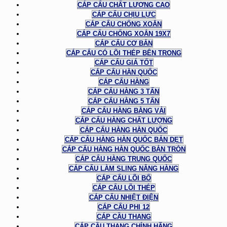
CÁP CẨU CHẤT LƯỢNG CAO
CÁP CẨU CHỊU LỰC
CÁP CẨU CHỐNG XOẮN
CÁP CẨU CHỐNG XOẮN 19X7
CÁP CẨU CƠ BẢN
CÁP CẨU CÓ LÕI THÉP BÊN TRONG
CÁP CẨU GIÁ TỐT
CÁP CẨU HÀN QUỐC
CÁP CẨU HÀNG
CÁP CẨU HÀNG 3 TẤN
CÁP CẨU HÀNG 5 TẤN
CÁP CẨU HÀNG BẰNG VẢI
CÁP CẨU HÀNG CHẤT LƯỢNG
CÁP CẨU HÀNG HÀN QUỐC
CÁP CẨU HÀNG HÀN QUỐC BẢN DẸT
CÁP CẨU HÀNG HÀN QUỐC BẢN TRÒN
CÁP CẨU HÀNG TRUNG QUỐC
CÁP CẨU LÀM SLING NÂNG HÀNG
CÁP CẨU LÕI BỐ
CÁP CẨU LÕI THÉP
CÁP CẨU NHIỆT ĐIỆN
CÁP CẨU PHI 12
CÁP CẦU THANG
CÁP CẦU THANG CHÍNH HÃNG