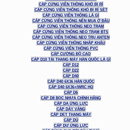
CÁP CỨNG VIỄN THÔNG KHÓ BỊ RỈ
CÁP CỨNG VIỄN THÔNG KHÓ BỊ RỈ SÉT
CÁP CỨNG VIỄN THÔNG LÀ GÌ
CÁP CỨNG VIỄN THÔNG NÊN MUA Ở ĐÂU
CÁP CỨNG VIỄN THÔNG NEO TRẠM
CÁP CỨNG VIỄN THÔNG NEO TRẠM BTS
CÁP CỨNG VIỄN THÔNG NEO TRỤ ANTEN
CÁP CỨNG VIỄN THÔNG NHẬP KHẨU
CÁP CỨNG VIỄN THÔNG PVC
CÁP CƯỜNG ĐỘ CAO
CÁP D10 TẢI THANG MÁY HÀN QUỐC LÀ GÌ
CÁP D12
CÁP D22
CÁP D40
CÁP D40 6X36 HÀN QUỐC
CÁP D40 6X36+IWRC HQ
CÁP D6
CÁP D8 BỌC NHỰA CHÍNH HÃNG
CÁP DẠ ỨNG LỰC
CÁP DÂY VĂNG
CÁP DẸT THANG MÁY
CÁP DÙ
CÁP DỰ ỨNG LỰC