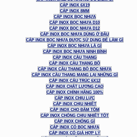
CÁP INOX 6X19
CÁP INOX 8MM
CÁP INOX BỌC NHỰA
CÁP INOX BỌC NHỰA D10
CÁP INOX BỌC NHỰA D12
CÁP INOX BỌC NHỰA DÙNG Ở ĐÂU
CÁP INOX BỌC NHỰA ĐƯỢC SỬ DỤNG ĐỂ LÀM GÌ
CÁP INOX BỌC NHỰA LÀ GÌ
CÁP INOX BỌC NHỰA NINH BÌNH
CÁP INOX CẦU THANG
CÁP INOX CẦU THANG BỘ
CÁP INOX CẦU THANG BỘ BỌC NHỰA
CÁP INOX CẦU THANG MANG LẠI NHỮNG GÌ
CÁP INOX CẤU TRÚC 6X12
CÁP INOX CHẤT LƯỢNG CAO
CÁP INOX CHÍNH HÃNG 100%
CÁP INOX CHỊU LỰC
CÁP INOX CHỊU NHIỆT
CÁP INOX CHO ĐẦM TÔM
CÁP INOX CHỐNG CHỊU NHIỆT TỐT
CÁP INOX CHỐNG GỈ
CÁP INOX CÓ BỌC NHỰA
CÁP INOX CÓ GIÁ HỢP LÝ