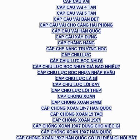
CÁP CẨU VẢI
CÁP CẨU VẢI 4 TẤN
CÁP CẨU VẢI 5 TẤN
CÁP CẨU VẢI BẢN DẸT
CÁP CẨU VẢI CHO CẢNG HẢI PHÒNG
CÁP CẨU VẢI HÀN QUỐC
CÁP CẨU XÂY DỰNG
CÁP CHẰNG HÀNG
CÁP CHE NẮNG TRƯỜNG HỌC
CÁP CHỊU LỰC
CÁP CHỊU LỰC BỌC NHỰA
CÁP CHỊU LỰC BỌC NHỰA GIÁ BAO NHIÊU?
CÁP CHỊU LỰC BỌC NHỰA NHẬP KHẨU
CÁP CHỊU LỰC LÀ GÌ
CÁP CHỊU LỰC LÕI ĐAY
CÁP CHỊU LỰC LÕI THÉP
CÁP CHỐNG XOẮN
CÁP CHỐNG XOẮN 14MM
CÁP CHỐNG XOẮN 18×7 HÀN QUỐC
CÁP CHỐNG XOẮN 19 TAO
CÁP CHỐNG XOẮN 19X7
CÁP CHỐNG XOẮN 19X7 DÙNG CHO VIỆC GÌ
CÁP CHỐNG XOẮN 19X7 HÀN QUỐC
CÁP CHỐNG XOẮN 19X7 HÀN QUỐC CÓ ƯU ĐIỂM GÌ NỔI BẬT