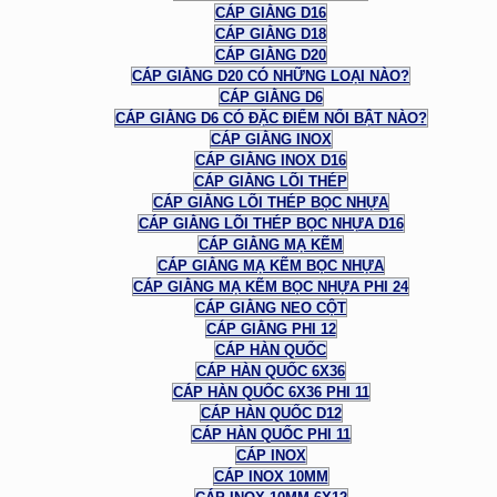
CÁP GIẰNG D16
CÁP GIẰNG D18
CÁP GIẰNG D20
CÁP GIẰNG D20 CÓ NHỮNG LOẠI NÀO?
CÁP GIẰNG D6
CÁP GIẰNG D6 CÓ ĐẶC ĐIỂM NỔI BẬT NÀO?
CÁP GIẰNG INOX
CÁP GIẰNG INOX D16
CÁP GIẰNG LÕI THÉP
CÁP GIẰNG LÕI THÉP BỌC NHỰA
CÁP GIẰNG LÕI THÉP BỌC NHỰA D16
CÁP GIẰNG MẠ KẼM
CÁP GIẰNG MẠ KẼM BỌC NHỰA
CÁP GIẰNG MẠ KẼM BỌC NHỰA PHI 24
CÁP GIẰNG NEO CỘT
CÁP GIẰNG PHI 12
CÁP HÀN QUỐC
CÁP HÀN QUỐC 6X36
CÁP HÀN QUỐC 6X36 PHI 11
CÁP HÀN QUỐC D12
CÁP HÀN QUỐC PHI 11
CÁP INOX
CÁP INOX 10MM