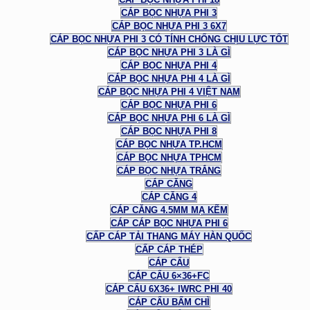
CÁP BỌC NHỰA PHI 3
CÁP BỌC NHỰA PHI 3 6X7
CÁP BỌC NHỰA PHI 3 CÓ TÍNH CHỐNG CHỊU LỰC TỐT
CÁP BỌC NHỰA PHI 3 LÀ GÌ
CÁP BỌC NHỰA PHI 4
CÁP BỌC NHỰA PHI 4 LÀ GÌ
CÁP BỌC NHỰA PHI 4 VIỆT NAM
CÁP BỌC NHỰA PHI 6
CÁP BỌC NHỰA PHI 6 LÀ GÌ
CÁP BỌC NHỰA PHI 8
CÁP BỌC NHỰA TP.HCM
CÁP BỌC NHỰA TPHCM
CÁP BỌC NHỰA TRẮNG
CÁP CĂNG
CÁP CĂNG 4
CÁP CĂNG 4.5MM MẠ KẼM
CÁP CÁP BỌC NHỰA PHI 6
CẤP CÁP TẢI THANG MÁY HÀN QUỐC
CẤP CÁP THÉP
CÁP CẨU
CÁP CẨU 6×36+FC
CÁP CẨU 6X36+ IWRC PHI 40
CÁP CẨU BẤM CHÌ