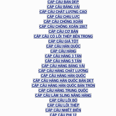
CÁP CẨU BẢN DẸP
CÁP CẨU BẰNG VẢI
CÁP CẨU CHẤT LƯỢNG CAO
CÁP CẨU CHỊU LỰC
CÁP CẨU CHỐNG XOẮN
CÁP CẨU CHỐNG XOẮN 19X7
CÁP CẨU CƠ BẢN
CÁP CẨU CÓ LÕI THÉP BÊN TRONG
CÁP CẨU GIÁ TỐT
CÁP CẨU HÀN QUỐC
CÁP CẨU HÀNG
CÁP CẨU HÀNG 3 TẤN
CÁP CẨU HÀNG 5 TẤN
CÁP CẨU HÀNG BẰNG VẢI
CÁP CẨU HÀNG CHẤT LƯỢNG
CÁP CẨU HÀNG HÀN QUỐC
CÁP CẨU HÀNG HÀN QUỐC BẢN DẸT
CÁP CẨU HÀNG HÀN QUỐC BẢN TRÒN
CÁP CẨU HÀNG TRUNG QUỐC
CÁP CẨU LÀM SLING NÂNG HÀNG
CÁP CẨU LÕI BỐ
CÁP CẨU LÕI THÉP
CÁP CẨU NHIỆT ĐIỆN
CÁP CẨU PHI 12