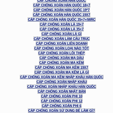
CÁP CHỐNG XOẮN HÀN QUỐC
CÁP CHỐNG XOẮN HÀN QUỐC 18×7
CÁP CHỐNG XOẮN HÀN QUỐC 19*7
CÁP CHỐNG XOẮN HÀN QUỐC 19X7
CÁP CHỐNG XOẮN HÀN QUỐC 35×7+IWRC
CÁP CHỐNG XOẮN LÀ 19×7
CÁP CHỐNG XOẮN LÀ 35×7
CÁP CHỐNG XOẮN LÀ GÌ
CÁP CHỐNG XOẮN LÀM CẨU TRỤC
CÁP CHỐNG XOẮN LIÊN DOANH
CÁP CHỐNG XOẮN LOẠI NÀO TỐT
CÁP CHỐNG XOẮN LÕI THÉP
CÁP CHỐNG XOẮN MẠ DẦU
CÁP CHỐNG XOẮN MẠ KẼM
CÁP CHỐNG XOẮN MẠ KẼM 19X7
CÁP CHỐNG XOẮN MẠ KẼM LÀ GÌ
CÁP CHỐNG XOẮN MẠ KẼM NHẬP KHẨU HÀN QUỐC
CÁP CHỐNG XOẮN NHẬP KHẨU
CÁP CHỐNG XOẮN NHẬP KHẨU HÀN QUỐC
CÁP CHỐNG XOẮN NHẬT BẢN
CÁP CHỐNG XOẮN PHI 10
CÁP CHỐNG XOẮN PHI 12
CÁP CHỐNG XOẮN PHI 6
CÁP CHỐNG XOẮN SỬ DỤNG ĐỂ LÀM GÌ?