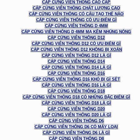
CÁP CỨNG VIỄN THÔNG CAO CẤP
CÁP CỨNG VIỄN THÔNG CHẤT LƯỢNG CAO
CÁP CỨNG VIỄN THÔNG CÓ CẤU TẠO THẾ NÀO
CÁP CỨNG VIỄN THÔNG CÓ ƯU ĐIỂM GÌ
CÁP CỨNG VIỄN THÔNG D 4MM
CÁP CỨNG VIỄN THÔNG D 4MM MẠ KẼM NHÚNG NÓNG
CÁP CỨNG VIỄN THÔNG D12
CÁP CỨNG VIỄN THÔNG D12 CÓ ƯU ĐIỂM GÌ
CÁP CỨNG VIỄN THÔNG D12 KHÔNG BỊ XOẮN
CÁP CỨNG VIỄN THÔNG D12 LÀ GÌ
CÁP CỨNG VIỄN THÔNG D14
CÁP CỨNG VIỄN THÔNG D14 LÀ GÌ
CÁP CỨNG VIỄN THÔNG D16
CÁP CỨNG VIỄN THÔNG D16 KHÓ BỊ GỈ SÉT
CÁP CỨNG VIỄN THÔNG D16 LÀ GÌ
CÁP CỨNG VIỄN THÔNG D18
CÁP CỨNG VIỄN THÔNG D18 CÓ NHỮNG ĐẶC ĐIỂM GÌ
CÁP CỨNG VIỄN THÔNG D18 LÀ GÌ
CÁP CỨNG VIỄN THÔNG D20
CÁP CỨNG VIỄN THÔNG D20 LÀ GÌ
CÁP CỨNG VIỄN THÔNG D6
CÁP CỨNG VIỄN THÔNG D6 CÓ MẤY LOẠI
CÁP CỨNG VIỄN THÔNG D6 LÀ GÌ
CÁP CỨNG VIỄN THÔNG D8