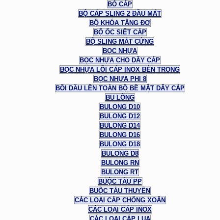
BÓ CÁP
BỘ CÁP SLING 2 ĐẦU MẮT
BỘ KHÓA TĂNG ĐƠ
BỘ ỐC SIẾT CÁP
BỘ SLING MẮT CỨNG
BỌC NHỰA
BỌC NHỰA CHO DÂY CÁP
BỌC NHỰA LÕI CÁP INOX BÊN TRONG
BỌC NHỰA PHI 8
BÔI DẦU LÊN TOÀN BỘ BỀ MẶT DÂY CÁP
BU LÔNG
BULONG D10
BULONG D12
BULONG D14
BULONG D16
BULONG D18
BULONG D8
BULONG RN
BULONG RT
BUỘC TÀU PP
BUỘC TÀU THUYỀN
CÁC LOẠI CÁP CHỐNG XOẮN
CÁC LOẠI CÁP INOX
CÁC LOẠI CÁP LỤA