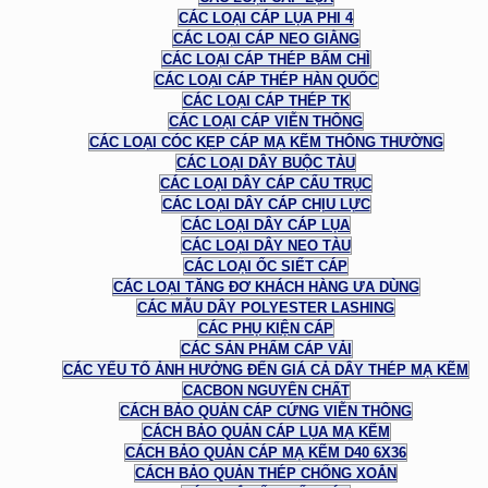
CÁC LOẠI CÁP LỤA PHI 4
CÁC LOẠI CÁP NEO GIẰNG
CÁC LOẠI CÁP THÉP BẤM CHÌ
CÁC LOẠI CÁP THÉP HÀN QUỐC
CÁC LOẠI CÁP THÉP TK
CÁC LOẠI CÁP VIỄN THÔNG
CÁC LOẠI CÓC KẸP CÁP MẠ KẼM THÔNG THƯỜNG
CÁC LOẠI DÂY BUỘC TÀU
CÁC LOẠI DÂY CÁP CẨU TRỤC
CÁC LOẠI DÂY CÁP CHỊU LỰC
CÁC LOẠI DÂY CÁP LỤA
CÁC LOẠI DÂY NEO TÀU
CÁC LOẠI ỐC SIẾT CÁP
CÁC LOẠI TĂNG ĐƠ KHÁCH HÀNG ƯA DÙNG
CÁC MẪU DÂY POLYESTER LASHING
CÁC PHỤ KIỆN CÁP
CÁC SẢN PHẨM CÁP VẢI
CÁC YẾU TỐ ẢNH HƯỞNG ĐẾN GIÁ CẢ DÂY THÉP MẠ KẼM
CACBON NGUYÊN CHẤT
CÁCH BẢO QUẢN CÁP CỨNG VIỄN THÔNG
CÁCH BẢO QUẢN CÁP LỤA MẠ KẼM
CÁCH BẢO QUẢN CÁP MẠ KẼM D40 6X36
CÁCH BẢO QUẢN THÉP CHỐNG XOẮN