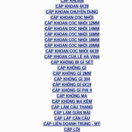
CÁP KHOAN
CÁP KHOAN 4X39
CÁP KHOAN CHUYÊN DỤNG
CÁP KHOAN CỌC NHỒI
CÁP KHOAN CỌC NHỒI 12MM
CÁP KHOAN CỌC NHỒI 14MM
CÁP KHOAN CỌC NHỒI 16MM
CÁP KHOAN CỌC NHỒI 18MM
CÁP KHOAN CỌC NHỒI 20MM
CÁP KHOAN CỌC NHỒI 4X39
CÁP KHOAN CỦA LÊ HÀ VINA
CÁP KHÔNG BỊ GỈ SÉT
CÁP KHÔNG GỈ
CÁP KHÔNG GỈ 2MM
CÁP KHÔNG GỈ 304
CÁP KHÔNG GỈ 6X19
CÁP KHÔNG GỈ PHI 4
CÁP KHÔNG MẠ
CÁP KHÔNG MẠ KẼM
CÁP LÀM CẦU THANG
CÁP LÀM GIÀN MÁI
CÁP LẮP CẦN CẨU
CÁP LIÊN DOANH TRUNG - MỸ
CÁP LÕI