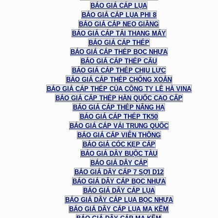
BÁO GIÁ CÁP LỤA
BÁO GIÁ CÁP LỤA PHI 8
BÁO GIÁ CÁP NEO GIẰNG
BÁO GIÁ CÁP TẢI THANG MÁY
BÁO GIÁ CÁP THÉP
BÁO GIÁ CÁP THÉP BỌC NHỰA
BÁO GIÁ CÁP THÉP CẨU
BÁO GIÁ CÁP THÉP CHỊU LỰC
BÁO GIÁ CÁP THÉP CHỐNG XOẮN
BÁO GIÁ CÁP THÉP CỦA CÔNG TY LÊ HÀ VINA
BÁO GIÁ CÁP THÉP HÀN QUỐC CAO CẤP
BÁO GIÁ CÁP THÉP NÂNG HẠ
BÁO GIÁ CÁP THÉP TK50
BÁO GIÁ CÁP VẢI TRUNG QUỐC
BÁO GIÁ CÁP VIỄN THÔNG
BÁO GIÁ CÓC KẸP CÁP
BÁO GIÁ DÂY BUỘC TÀU
BÁO GIÁ DÂY CÁP
BÁO GIÁ DÂY CÁP 7 SỢI D12
BÁO GIÁ DÂY CÁP BỌC NHỰA
BÁO GIÁ DÂY CÁP LỤA
BÁO GIÁ DÂY CÁP LỤA BỌC NHỰA
BÁO GIÁ DÂY CÁP LỤA MẠ KẼM