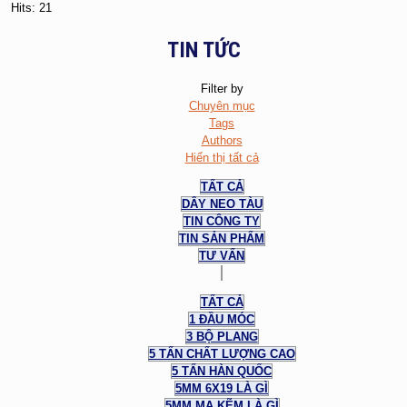
Hits: 21
TIN TỨC
Filter by
Chuyên mục
Tags
Authors
Hiển thị tất cả
TẤT CẢ
DÂY NEO TÀU
TIN CÔNG TY
TIN SẢN PHẨM
TƯ VẤN
TẤT CẢ
1 ĐẦU MÓC
3 BỘ PLANG
5 TẤN CHẤT LƯỢNG CAO
5 TẤN HÀN QUỐC
5MM 6X19 LÀ GÌ
5MM MẠ KẼM LÀ GÌ