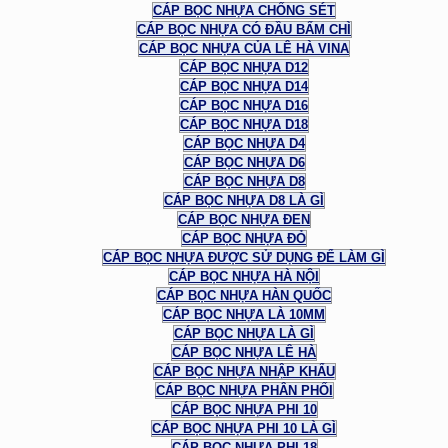
CÁP BỌC NHỰA CHỐNG SÉT
CÁP BỌC NHỰA CÓ ĐẦU BẤM CHÌ
CÁP BỌC NHỰA CỦA LÊ HÀ VINA
CÁP BỌC NHỰA D12
CÁP BỌC NHỰA D14
CÁP BỌC NHỰA D16
CÁP BỌC NHỰA D18
CÁP BỌC NHỰA D4
CÁP BỌC NHỰA D6
CÁP BỌC NHỰA D8
CÁP BỌC NHỰA D8 LÀ GÌ
CÁP BỌC NHỰA ĐEN
CÁP BỌC NHỰA ĐỎ
CÁP BỌC NHỰA ĐƯỢC SỬ DỤNG ĐỂ LÀM GÌ
CÁP BỌC NHỰA HÀ NỘI
CÁP BỌC NHỰA HÀN QUỐC
CÁP BỌC NHỰA LÀ 10MM
CÁP BỌC NHỰA LÀ GÌ
CÁP BỌC NHỰA LÊ HÀ
CÁP BỌC NHỰA NHẬP KHẨU
CÁP BỌC NHỰA PHÂN PHỐI
CÁP BỌC NHỰA PHI 10
CÁP BỌC NHỰA PHI 10 LÀ GÌ
CÁP BỌC NHỰA PHI 18