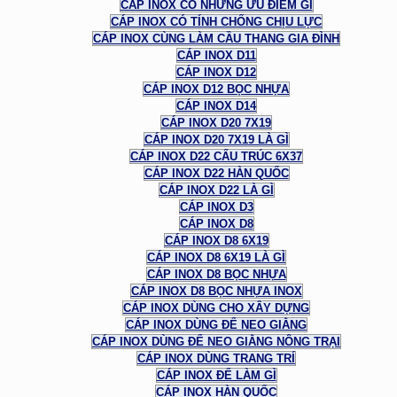
CÁP INOX CÓ NHỮNG ƯU ĐIỂM GÌ
CÁP INOX CÓ TÍNH CHỐNG CHỊU LỰC
CÁP INOX CÙNG LÀM CẦU THANG GIA ĐÌNH
CÁP INOX D11
CÁP INOX D12
CÁP INOX D12 BỌC NHỰA
CÁP INOX D14
CÁP INOX D20 7X19
CÁP INOX D20 7X19 LÀ GÌ
CÁP INOX D22 CẤU TRÚC 6X37
CÁP INOX D22 HÀN QUỐC
CÁP INOX D22 LÀ GÌ
CÁP INOX D3
CÁP INOX D8
CÁP INOX D8 6X19
CÁP INOX D8 6X19 LÀ GÌ
CÁP INOX D8 BỌC NHỰA
CÁP INOX D8 BỌC NHỰA INOX
CÁP INOX DÙNG CHO XÂY DỰNG
CÁP INOX DÙNG ĐỂ NEO GIẰNG
CÁP INOX DÙNG ĐỂ NEO GIẰNG NÔNG TRẠI
CÁP INOX DÙNG TRANG TRÍ
CÁP INOX ĐỂ LÀM GÌ
CÁP INOX HÀN QUỐC