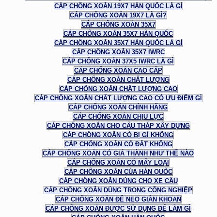
CÁP CHỐNG XOẮN 19X7 HÀN QUỐC LÀ GÌ
CÁP CHỐNG XOẮN 19X7 LÀ GÌ?
CÁP CHỐNG XOẮN 35X7
CÁP CHỐNG XOẮN 35X7 HÀN QUỐC
CÁP CHỐNG XOẮN 35X7 HÀN QUỐC LÀ GÌ
CÁP CHỐNG XOẮN 35X7 IWRC
CÁP CHỐNG XOẮN 37X5 IWRC LÀ GÌ
CÁP CHỐNG XOẮN CAO CẤP
CÁP CHỐNG XOẮN CHẤT LƯỢNG
CÁP CHỐNG XOẮN CHẤT LƯỢNG CAO
CÁP CHỐNG XOẮN CHẤT LƯỢNG CAO CÓ ƯU ĐIỂM GÌ
CÁP CHỐNG XOẮN CHÍNH HÃNG
CÁP CHỐNG XOẮN CHỊU LỰC
CÁP CHỐNG XOẮN CHO CẨU THÁP XÂY DỰNG
CÁP CHỐNG XOẮN CÓ BỊ GỈ KHÔNG
CÁP CHỐNG XOẮN CÓ ĐẮT KHÔNG
CÁP CHỐNG XOẮN CÓ GIÁ THÀNH NHƯ THẾ NÀO
CÁP CHỐNG XOẮN CÓ MẤY LOẠI
CÁP CHỐNG XOẮN CỦA HÀN QUỐC
CÁP CHỐNG XOẮN DÙNG CHO XE CẨU
CÁP CHỐNG XOẮN DÙNG TRONG CÔNG NGHIỆP
CÁP CHỐNG XOẮN ĐỂ NEO GIÀN KHOAN
CÁP CHỐNG XOẮN ĐƯỢC SỬ DỤNG ĐỂ LÀM GÌ