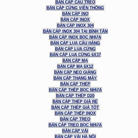
BÁN CÁP CẦU TREO
BÁN CÁP CỨNG VIỄN THÔNG
BÁN CÁP INO
BÁN CÁP INOX
BÁN CÁP INOX 304
BÁN CÁP INOX 304 TẠI BÌNH TÂN
BÁN CÁP INOX BỌC NHỰA
BÁN CÁP LỤA CẨU HÀNG
BÁN CÁP LỤA CỨNG
BÁN CÁP LỤA CỨNG 6X37
BÁN CÁP MẠ
BÁN CÁP MẠ 6X12
BÁN CÁP NEO GIẰNG
BÁN CÁP THANG MÁY
BÁN CÁP THÉP
BÁN CÁP THÉP BỌC NHỰA
BÁN CÁP THÉP D20
BÁN CÁP THÉP GIÁ RẺ
BÁN CÁP THÉP GIÁ TỐT
BÁN CÁP THÉP INOX
BÁN CÁP TREO
BÁN CÁP TREO BỌC NHỰA
BÁN CÁP VẢI
BÁN CÁP VẢI HÀ NỘI