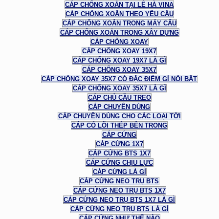
CÁP CHỐNG XOẮN TẠI LÊ HÀ VINA
CÁP CHỐNG XOẮN THEO YÊU CẦU
CÁP CHỐNG XOẮN TRONG MÁY CẨU
CÁP CHỐNG XOẮN TRONG XÂY DỰNG
CÁP CHỐNG XOAY
CÁP CHỐNG XOAY 19X7
CÁP CHỐNG XOAY 19X7 LÀ GÌ
CÁP CHỐNG XOAY 35X7
CÁP CHỐNG XOAY 35X7 CÓ ĐẶC ĐIỂM GÌ NỔI BẬT
CÁP CHỐNG XOAY 35X7 LÀ GÌ
CÁP CHỦ CẦU TREO
CÁP CHUYÊN DÙNG
CÁP CHUYÊN DÙNG CHO CÁC LOẠI TỜI
CÁP CÓ LÕI THÉP BÊN TRONG
CÁP CỨNG
CÁP CỨNG 1X7
CÁP CỨNG BTS 1X7
CÁP CỨNG CHỊU LỰC
CÁP CỨNG LÀ GÌ
CÁP CỨNG NEO TRỤ BTS
CÁP CỨNG NEO TRỤ BTS 1X7
CÁP CỨNG NEO TRỤ BTS 1X7 LÀ GÌ
CÁP CỨNG NEO TRỤ BTS LÀ GÌ
CÁP CỨNG NHƯ THẾ NÀO