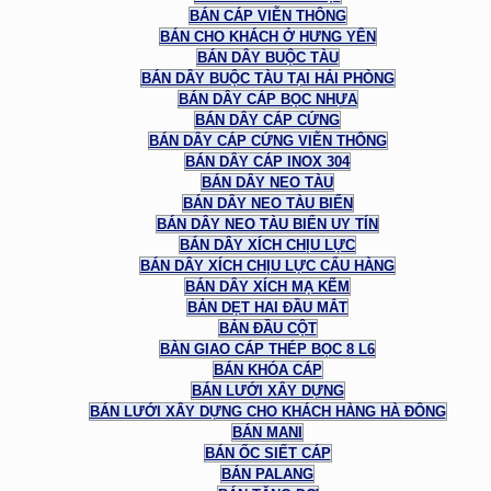
BÁN CÁP VIỄN THÔNG
BÁN CHO KHÁCH Ở HƯNG YÊN
BÁN DÂY BUỘC TÀU
BÁN DÂY BUỘC TÀU TẠI HẢI PHÒNG
BÁN DÂY CÁP BỌC NHỰA
BÁN DÂY CÁP CỨNG
BÁN DÂY CÁP CỨNG VIỄN THÔNG
BÁN DÂY CÁP INOX 304
BÁN DÂY NEO TÀU
BÁN DÂY NEO TÀU BIỂN
BÁN DÂY NEO TÀU BIỂN UY TÍN
BÁN DÂY XÍCH CHỊU LỰC
BÁN DÂY XÍCH CHỊU LỰC CẨU HÀNG
BÁN DÂY XÍCH MẠ KẼM
BẢN DẸT HAI ĐẦU MẮT
BẢN ĐẦU CỘT
BÀN GIAO CÁP THÉP BỌC 8 L6
BÁN KHÓA CÁP
BÁN LƯỚI XÂY DỰNG
BÁN LƯỚI XÂY DỰNG CHO KHÁCH HÀNG HÀ ĐÔNG
BÁN MANI
BÁN ỐC SIẾT CÁP
BÁN PALANG