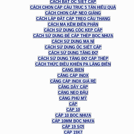
CÁCH BẮT ỐC SIẾT CÁP
CÁCH CHỌN CÁP CẦU TRỤC 5 TẤN HIỆU QUẢ
CÁCH CHỌN CÁP NEO GIẰNG
CÁCH LẮP ĐẶT CÁP TREO CẦU THANG
CÁCH MẠ KẼM ĐIỆN PHÂN
CÁCH SỬ DỤNG CÓC KẸP CÁP
CÁCH SỬ DỤNG ĐỂ CÁP THÉP BỌC NHỰA
CÁCH SỬ DỤNG MA NÍ
CÁCH SỬ DỤNG ỐC SIẾT CÁP
CÁCH SỬ DỤNG TĂNG ĐƠ
CÁCH SỬ DỤNG TĂNG ĐƠ CÁP THÉP
CÁCH THỨC ĐIỀU KHIỂN PA LĂNG ĐIỆN
CANG BIEN
CĂNG CÁP INOX
CĂNG CÁP INOX GIÁ RẺ
CĂNG DÂY CÁP
CẢNG NEO ĐẬU
CẢNG PHÚ MỸ
CÁP
CÁP 10
CÁP 10 BỌC NHỰA
CÁP 10MM BỌC NHỰA
CÁP 19 SỢI
CÁP 19X7