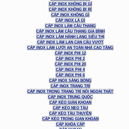
CÁP INOX KHÔNG BỊ GỈ
CÁP INOX KHÔNG BỊ RỈ
CÁP INOX KHÔNG GỈ
CÁP INOX LÀ GÌ
CÁP INOX LÀM CẦU THANG
CÁP INOX LÀM CẦU THANG GIA ĐÌNH
CÁP INOX LÀM HÀNH LANG SIÊU THỊ
CÁP INOX LÀM LAN CAN CẦU VƯỢT
CÁP INOX LÀM LƯỚI AN TOÀN NHÀ CAO TẦNG
CÁP INOX PHI 12
CÁP INOX PHI 2
CÁP INOX PHI 20
CÁP INOX PHI 4
CÁP INOX PHI 6
CÁP INOX SÁNG BÓNG
CÁP INOX TRANG TRÍ
CÁP INOX TRONG TRANG TRÍ NỘI NGOẠI THẤT
CÁP INOX TRUNG QUỐC
CÁP KÉO GIÀN KHOAN
CÁP KÉO NEO TÀU
CÁP KÉO TÀU THUYỀN
CÁP KÉO TRONG GIAN KHOAN
CÁP KHÓA CÁP