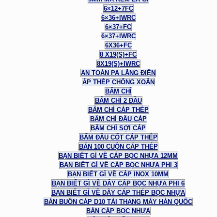
6×12+7FC
6×36+IWRC
6×37+FC
6×37+IWRC
6X36+FC
8 X19(S)+FC
8X19(S)+IWRC
AN TOÀN PA LĂNG ĐIỆN
ÁP THÉP CHỐNG XOẮN
BẤM CHÌ
BẤM CHÌ 2 ĐẦU
BẤM CHÌ CÁP THÉP
BẤM CHÌ ĐẦU CÁP
BẤM CHÌ SỢI CÁP
BẤM ĐẦU CỐT CÁP THÉP
BÁN 100 CUỘN CÁP THÉP
BẠN BIẾT GÌ VỀ CÁP BỌC NHỰA 12MM
BẠN BIẾT GÌ VỀ CÁP BỌC NHỰA PHI 3
BẠN BIẾT GÌ VỀ CÁP INOX 10MM
BẠN BIẾT GÌ VỀ DÂY CÁP BỌC NHỰA PHI 6
BẠN BIẾT GÌ VỀ DÂY CÁP THÉP BỌC NHỰA
BÁN BUÔN CÁP D10 TẢI THANG MÁY HÀN QUỐC
BÁN CÁP BỌC NHỰA