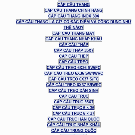
CÁP CẦU THANG
CÁP CẦU THANG CHÍNH HÃNG
CÁP CẦU THANG INOX 304
CÁP CẦU THANG LÀ GÌ? CÓ ĐẶC ĐIỂM VÀ CÔNG DỤNG NHƯ
THẾ NÀO?
CÁP CẨU THANG MÁY
CÁP CẦU THANG NHẬP KHẨU
CÁP CẨU THÁP
CÁP CẨU THÁP 35X7
CÁP CẨU THÉP
CÁP CẦU TREO
CÁP CẦU TREO 6X36 SW/FC
CÁP CẦU TREO 6X36 SW/IWRC
CÁP CẦU TREO 6X37 S/FC
CÁP CẦU TREO 6X37 S/IWRC
CÁP CẦU TREO DÂN SINH
CÁP CẨU TRỤC
CÁP CẨU TRỤC 35X7
CÁP CẨU TRỤC 6 × 36
CÁP CẨU TRỤC 6 × 37
CÁP CẨU TRỤC HÀN QUỐC
CÁP CẨU TRỤC NHẬP KHẨU
CÁP CẨU TRUNG QUỐC