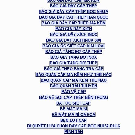
BÁO GIÁ DÂY CÁP MẠ KẼM
BÁO GIÁ DÂY CÁP THÉP
BÁO GIÁ DÂY CÁP THÉP BỌC NHỰA
BÁO GIÁ DÂY CÁP THÉP HÀN QUỐC
BÁO GIÁ DÂY CÁP THÉP MẠ KẼM
BÁO GIÁ DÂY XÍCH
BÁO GIÁ DÂY XÍCH INOX
BÁO GIÁ DÂY XÍCH INOX 304
BÁO GIÁ ỐC SIẾT CÁP KIM LOẠI
BÁO GIÁ TĂNG ĐƠ CÁP THÉP
BÁO GIÁ TĂNG ĐƠ INOX
BÁO GIÁ TĂNG ĐƠ THÉP
BÁO GIÁ THEO BẢNG TRA CÁP
BẢO QUẢN CÁP MẠ KẼM NHƯ THẾ NÀO
BẢO QUẢN CÁP MẠ KẼM THẾ NÀO
BẢO QUẢN TÀU THUYỀN
BẢO VỆ CÁP
BẢO VỆ SỢI CÁP THÉP BÊN TRONG
BẮT ỐC SIẾT CÁP
BỀ MẶT MA NÍ
BỀ MẶT MA NÍ OMEGA
BẸN LÓT CÁP
BÍ QUYẾT LỰA CHỌN DÂY CÁP BỌC NHỰA PHI 6
BÌNH TÂN