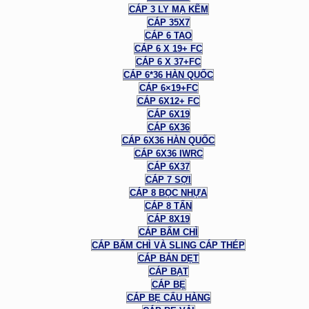
CÁP 3 LY MẠ KẼM
CÁP 35X7
CÁP 6 TAO
CÁP 6 X 19+ FC
CÁP 6 X 37+FC
CÁP 6*36 HÀN QUỐC
CÁP 6×19+FC
CÁP 6X12+ FC
CÁP 6X19
CÁP 6X36
CÁP 6X36 HÀN QUỐC
CÁP 6X36 IWRC
CÁP 6X37
CÁP 7 SỢI
CÁP 8 BỌC NHỰA
CÁP 8 TẤN
CÁP 8X19
CÁP BẤM CHÌ
CÁP BẤM CHÌ VÀ SLING CÁP THÉP
CÁP BẢN DẸT
CÁP BẠT
CÁP BẸ
CÁP BẸ CẨU HÀNG