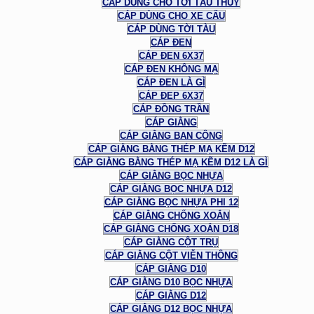
CÁP DÙNG CHO TỜI TÀU THUỶ
CÁP DÙNG CHO XE CẨU
CÁP DÙNG TỜI TÀU
CÁP ĐEN
CÁP ĐEN 6X37
CÁP ĐEN KHÔNG MẠ
CÁP ĐEN LÀ GÌ
CÁP ĐEP 6X37
CÁP ĐỒNG TRẦN
CÁP GIẰNG
CÁP GIẰNG BAN CÔNG
CÁP GIẰNG BẰNG THÉP MẠ KẼM D12
CÁP GIẰNG BẰNG THÉP MẠ KẼM D12 LÀ GÌ
CÁP GIẰNG BỌC NHỰA
CÁP GIẰNG BỌC NHỰA D12
CÁP GIẰNG BỌC NHỰA PHI 12
CÁP GIẰNG CHỐNG XOẮN
CÁP GIẰNG CHỐNG XOẮN D18
CÁP GIẰNG CỘT TRỤ
CÁP GIẰNG CỘT VIỄN THÔNG
CÁP GIẰNG D10
CÁP GIẰNG D10 BỌC NHỰA
CÁP GIẰNG D12
CÁP GIẰNG D12 BỌC NHỰA