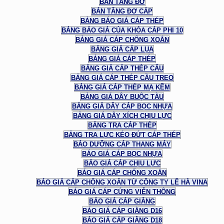
BÁN TĂNG ĐƠ
BÁN TĂNG ĐƠ CÁP
BẢNG BÁO GIÁ CÁP THÉP
BẢNG BÁO GIÁ CỦA KHÓA CÁP PHI 10
BẢNG GIÁ CÁP CHỐNG XOẮN
BẢNG GIÁ CÁP LỤA
BẢNG GIÁ CÁP THÉP
BẢNG GIÁ CÁP THÉP CẨU
BẢNG GIÁ CÁP THÉP CẦU TREO
BẢNG GIÁ CÁP THÉP MẠ KẼM
BẢNG GIÁ DÂY BUỘC TÀU
BẢNG GIÁ DÂY CÁP BỌC NHỰA
BẢNG GIÁ DÂY XÍCH CHỊU LỰC
BẢNG TRA CÁP THÉP
BẢNG TRA LỰC KÉO ĐỨT CÁP THÉP
BẢO DƯỠNG CÁP THANG MÁY
BÁO GIÁ CÁP BỌC NHỰA
BÁO GIÁ CÁP CHỊU LỰC
BÁO GIÁ CÁP CHỐNG XOẮN
BÁO GIÁ CÁP CHỐNG XOẮN TỪ CÔNG TY LÊ HÀ VINA
BÁO GIÁ CÁP CỨNG VIỄN THÔNG
BÁO GIÁ CÁP GIẰNG
BÁO GIÁ CÁP GIẰNG D16
BÁO GIÁ CÁP GIẰNG D18