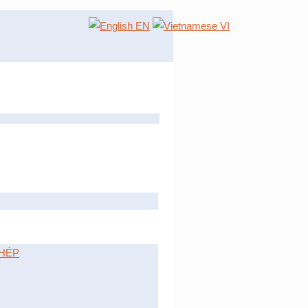
EN
VI
HÉP