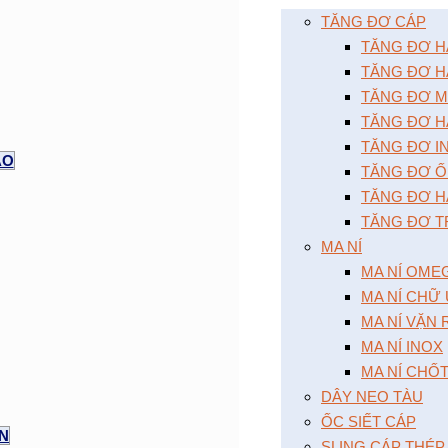
TĂNG ĐƠ CÁP
TĂNG ĐƠ HAI
TĂNG ĐƠ HA
TĂNG ĐƠ MÔ
TĂNG ĐƠ HA
TĂNG ĐƠ I
AO
TĂNG ĐƠ Ô
TĂNG ĐƠ HA
TĂNG ĐƠ T
MA NÍ
MA NÍ OME
MA NÍ CHỮ
MA NÍ VẶN
MA NÍ INOX
MA NÍ CHỐ
DÂY NEO TÀU
ỐC SIẾT CÁP
ỆN
SLING CÁP THÉP