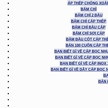
ÁP THÉP CHỐNG XOẮ
BẤM CHÌ
BẤM CHÌ 2 ĐẦU
BẤM CHÌ CÁP THÉP
BẤM CHÌ ĐẦU CÁP
BẤM CHÌ SỢI CÁP
BẤM ĐẦU CỐT CÁP TH
BÁN 100 CUỘN CÁP TH
BẠN BIẾT GÌ VỀ CÁP BỌC NH
BẠN BIẾT GÌ VỀ CÁP BỌC NHỰ
BẠN BIẾT GÌ VỀ CÁP INOX
BẠN BIẾT GÌ VỀ DÂY CÁP BỌC 
BẠ
BÁN 