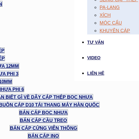
N
PA-LANG
XÍCH
MÓC CẨU
KHUYÊN CÁP
TƯ VẤN
ÉP
VIDEO
ÉP
ỰA 12MM
LIÊN HỆ
A PHI 3
 10MM
NHỰA PHI 6
N BIẾT GÌ VỀ DÂY CÁP THÉP BỌC NHỰA
BUÔN CÁP D10 TẢI THANG MÁY HÀN QUỐC
BÁN CÁP BỌC NHỰA
BÁN CÁP CẦU TREO
BÁN CÁP CỨNG VIỄN THÔNG
BÁN CÁP INO