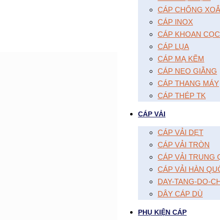
CÁP CHỐNG XOĂ
CÁP INOX
CÁP KHOAN CỌC
CÁP LỤA
CÁP MẠ KẼM
CÁP NEO GIẰNG
CÁP THANG MÁY
CÁP THÉP TK
CÁP VẢI
CÁP VẢI DẸT
CÁP VẢI TRÒN
CÁP VẢI TRUNG
CÁP VẢI HÀN QU
DAY-TANG-DO-C
DÂY CÁP DÙ
PHỤ KIỆN CÁP