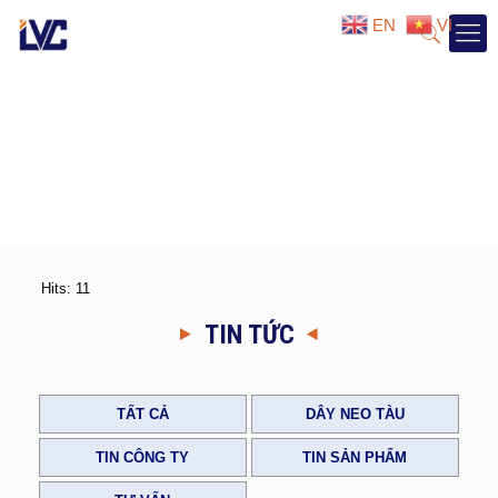
EN
VI
Hits: 11
TIN TỨC
TẤT CẢ
DÂY NEO TÀU
TIN CÔNG TY
TIN SẢN PHẨM