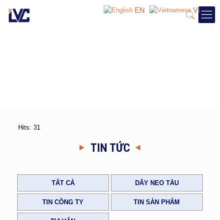
EN
VI
Hits: 31
TIN TỨC
TẤT CẢ
DÂY NEO TÀU
TIN CÔNG TY
TIN SẢN PHẨM