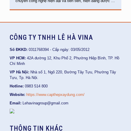
chuyền công nghệ hiện đại và tiên tiến, hiện đang được
…
CÔNG TY TNHH LÊ HÀ VINA
Số ĐKKD:
0311768394 - Cấp ngày: 03/05/2012
VP HCM:
42A đường 12, Khu Phố 2, Phường Hiệp Bình, TP. Hồ
Chí Minh
VP Hà Nội:
Nhà số 1, Ngõ 220, Đường Tây Tựu, Phường Tây
Tựu, Tp. Hà Nội.
Hotline:
0983 514 800
Website:
https://www.capthepxaydung.com/
Email:
Lehavinagroup@gmail.com
THÔNG TIN KHÁC