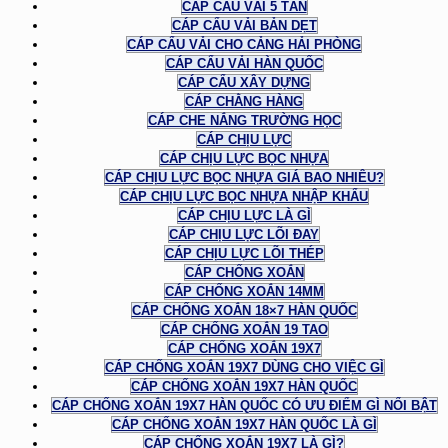
CÁP CẨU VẢI 5 TẤN
CÁP CẨU VẢI BẢN DẸT
CÁP CẨU VẢI CHO CẢNG HẢI PHÒNG
CÁP CẨU VẢI HÀN QUỐC
CÁP CẨU XÂY DỰNG
CÁP CHẰNG HÀNG
CÁP CHE NẮNG TRƯỜNG HỌC
CÁP CHỊU LỰC
CÁP CHỊU LỰC BỌC NHỰA
CÁP CHỊU LỰC BỌC NHỰA GIÁ BAO NHIÊU?
CÁP CHỊU LỰC BỌC NHỰA NHẬP KHẨU
CÁP CHỊU LỰC LÀ GÌ
CÁP CHỊU LỰC LÕI ĐAY
CÁP CHỊU LỰC LÕI THÉP
CÁP CHỐNG XOẮN
CÁP CHỐNG XOẮN 14MM
CÁP CHỐNG XOẮN 18×7 HÀN QUỐC
CÁP CHỐNG XOẮN 19 TAO
CÁP CHỐNG XOẮN 19X7
CÁP CHỐNG XOẮN 19X7 DÙNG CHO VIỆC GÌ
CÁP CHỐNG XOẮN 19X7 HÀN QUỐC
CÁP CHỐNG XOẮN 19X7 HÀN QUỐC CÓ ƯU ĐIỂM GÌ NỔI BẬT
CÁP CHỐNG XOẮN 19X7 HÀN QUỐC LÀ GÌ
CÁP CHỐNG XOẮN 19X7 LÀ GÌ?