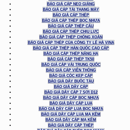
BÁO GIÁ CÁP NEO GIẰNG
BÁO GIÁ CÁP TẢI THANG MÁY
BÁO GIÁ CÁP THÉP
BÁO GIÁ CÁP THÉP BỌC NHỰA
BÁO GIÁ CÁP THÉP CẨU
BÁO GIÁ CÁP THÉP CHỊU LỰC
BÁO GIÁ CÁP THÉP CHỐNG XOẮN
BÁO GIÁ CÁP THÉP CỦA CÔNG TY LÊ HÀ VINA
BÁO GIÁ CÁP THÉP HÀN QUỐC CAO CẤP
BÁO GIÁ CÁP THÉP NÂNG HẠ
BÁO GIÁ CÁP THÉP TK50
BÁO GIÁ CÁP VẢI TRUNG QUỐC
BÁO GIÁ CÁP VIỄN THÔNG
BÁO GIÁ CÓC KẸP CÁP
BÁO GIÁ DÂY BUỘC TÀU
BÁO GIÁ DÂY CÁP
BÁO GIÁ DÂY CÁP 7 SỢI D12
BÁO GIÁ DÂY CÁP BỌC NHỰA
BÁO GIÁ DÂY CÁP LỤA
BÁO GIÁ DÂY CÁP LỤA BỌC NHỰA
BÁO GIÁ DÂY CÁP LỤA MẠ KẼM
BÁO GIÁ DÂY CÁP MẠ KẼM
BÁO GIÁ DÂY CÁP THÉP