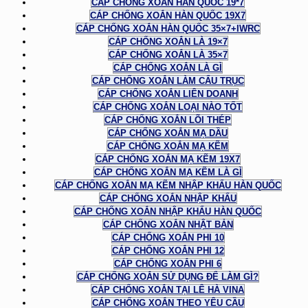
CÁP CHỐNG XOẮN HÀN QUỐC 19*7
CÁP CHỐNG XOẮN HÀN QUỐC 19X7
CÁP CHỐNG XOẮN HÀN QUỐC 35×7+IWRC
CÁP CHỐNG XOẮN LÀ 19×7
CÁP CHỐNG XOẮN LÀ 35×7
CÁP CHỐNG XOẮN LÀ GÌ
CÁP CHỐNG XOẮN LÀM CẨU TRỤC
CÁP CHỐNG XOẮN LIÊN DOANH
CÁP CHỐNG XOẮN LOẠI NÀO TỐT
CÁP CHỐNG XOẮN LÕI THÉP
CÁP CHỐNG XOẮN MẠ DẦU
CÁP CHỐNG XOẮN MẠ KẼM
CÁP CHỐNG XOẮN MẠ KẼM 19X7
CÁP CHỐNG XOẮN MẠ KẼM LÀ GÌ
CÁP CHỐNG XOẮN MẠ KẼM NHẬP KHẨU HÀN QUỐC
CÁP CHỐNG XOẮN NHẬP KHẨU
CÁP CHỐNG XOẮN NHẬP KHẨU HÀN QUỐC
CÁP CHỐNG XOẮN NHẬT BẢN
CÁP CHỐNG XOẮN PHI 10
CÁP CHỐNG XOẮN PHI 12
CÁP CHỐNG XOẮN PHI 6
CÁP CHỐNG XOẮN SỬ DỤNG ĐỂ LÀM GÌ?
CÁP CHỐNG XOẮN TẠI LÊ HÀ VINA
CÁP CHỐNG XOẮN THEO YÊU CẦU