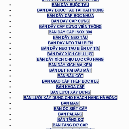
BÁN DÂY BUỘC TÀU
BÁN DÂY BUỘC TÀU TẠI HẢI PHÒNG
BÁN DÂY CÁP BỌC NHỰA
BÁN DÂY CÁP CỨNG
BÁN DÂY CÁP CỨNG VIỄN THÔNG
BÁN DÂY CÁP INOX 304
BÁN DÂY NEO TÀU
BÁN DÂY NEO TÀU BIỂN
BÁN DÂY NEO TÀU BIỂN UY TÍN
BÁN DÂY XÍCH CHỊU LỰC
BÁN DÂY XÍCH CHỊU LỰC CẨU HÀNG
BÁN DÂY XÍCH MẠ KẼM
BẢN DẸT HAI ĐẦU MẮT
BẢN ĐẦU CỘT
BÀN GIAO CÁP THÉP BỌC 8 L6
BÁN KHÓA CÁP
BÁN LƯỚI XÂY DỰNG
BÁN LƯỚI XÂY DỰNG CHO KHÁCH HÀNG HÀ ĐÔNG
BÁN MANI
BÁN ỐC SIẾT CÁP
BÁN PALANG
BÁN TĂNG ĐƠ
BÁN TĂNG ĐƠ CÁP