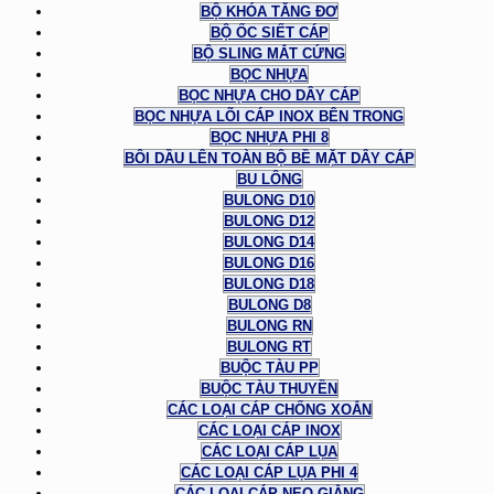
BỘ KHÓA TĂNG ĐƠ
BỘ ỐC SIẾT CÁP
BỘ SLING MẮT CỨNG
BỌC NHỰA
BỌC NHỰA CHO DÂY CÁP
BỌC NHỰA LÕI CÁP INOX BÊN TRONG
BỌC NHỰA PHI 8
BÔI DẦU LÊN TOÀN BỘ BỀ MẶT DÂY CÁP
BU LÔNG
BULONG D10
BULONG D12
BULONG D14
BULONG D16
BULONG D18
BULONG D8
BULONG RN
BULONG RT
BUỘC TÀU PP
BUỘC TÀU THUYỀN
CÁC LOẠI CÁP CHỐNG XOẮN
CÁC LOẠI CÁP INOX
CÁC LOẠI CÁP LỤA
CÁC LOẠI CÁP LỤA PHI 4
CÁC LOẠI CÁP NEO GIẰNG