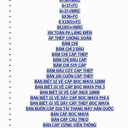
6×36+IWRC
6×37+FC
6×37+IWRC
6X36+FC
8 X19(S)+FC
8X19(S)+IWRC
AN TOÀN PA LĂNG ĐIỆN
ÁP THÉP CHỐNG XOẮN
BẤM CHÌ
BẤM CHÌ 2 ĐẦU
BẤM CHÌ CÁP THÉP
BẤM CHÌ ĐẦU CÁP
BẤM CHÌ SỢI CÁP
BẤM ĐẦU CỐT CÁP THÉP
BÁN 100 CUỘN CÁP THÉP
BẠN BIẾT GÌ VỀ CÁP BỌC NHỰA 12MM
BẠN BIẾT GÌ VỀ CÁP BỌC NHỰA PHI 3
BẠN BIẾT GÌ VỀ CÁP INOX 10MM
BẠN BIẾT GÌ VỀ DÂY CÁP BỌC NHỰA PHI 6
BẠN BIẾT GÌ VỀ DÂY CÁP THÉP BỌC NHỰA
BÁN BUÔN CÁP D10 TẢI THANG MÁY HÀN QUỐC
BÁN CÁP BỌC NHỰA
BÁN CÁP CẦU TREO
BÁN CÁP CỨNG VIỄN THÔNG