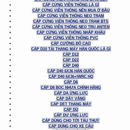
CÁP CỨNG VIỄN THÔNG LÀ GÌ
CÁP CỨNG VIỄN THÔNG NÊN MUA Ở ĐÂU
CÁP CỨNG VIỄN THÔNG NEO TRẠM
CÁP CỨNG VIỄN THÔNG NEO TRẠM BTS
CÁP CỨNG VIỄN THÔNG NEO TRỤ ANTEN
CÁP CỨNG VIỄN THÔNG NHẬP KHẨU
CÁP CỨNG VIỄN THÔNG PVC
CÁP CƯỜNG ĐỘ CAO
CÁP D10 TẢI THANG MÁY HÀN QUỐC LÀ GÌ
CÁP D12
CÁP D22
CÁP D40
CÁP D40 6X36 HÀN QUỐC
CÁP D40 6X36+IWRC HQ
CÁP D6
CÁP D8 BỌC NHỰA CHÍNH HÃNG
CÁP DẠ ỨNG LỰC
CÁP DÂY VĂNG
CÁP DẸT THANG MÁY
CÁP DÙ
CÁP DỰ ỨNG LỰC
CÁP DÙNG CHO TỜI TÀU THUỶ
CÁP DÙNG CHO XE CẨU