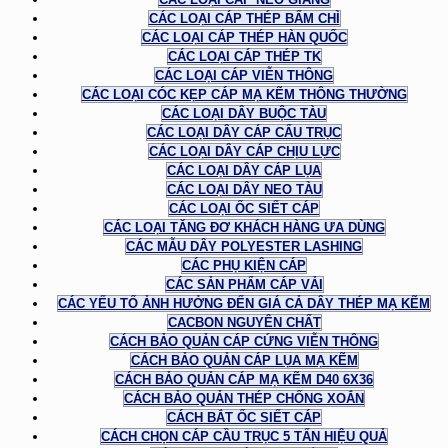
CÁC LOẠI CÁP THÉP BẤM CHÌ
CÁC LOẠI CÁP THÉP HÀN QUỐC
CÁC LOẠI CÁP THÉP TK
CÁC LOẠI CÁP VIỄN THÔNG
CÁC LOẠI CÓC KẸP CÁP MẠ KẼM THÔNG THƯỜNG
CÁC LOẠI DÂY BUỘC TÀU
CÁC LOẠI DÂY CÁP CẨU TRỤC
CÁC LOẠI DÂY CÁP CHỊU LỰC
CÁC LOẠI DÂY CÁP LỤA
CÁC LOẠI DÂY NEO TÀU
CÁC LOẠI ỐC SIẾT CÁP
CÁC LOẠI TĂNG ĐƠ KHÁCH HÀNG ƯA DÙNG
CÁC MẪU DÂY POLYESTER LASHING
CÁC PHỤ KIỆN CÁP
CÁC SẢN PHẨM CÁP VẢI
CÁC YẾU TỐ ẢNH HƯỞNG ĐẾN GIÁ CẢ DÂY THÉP MẠ KẼM
CACBON NGUYÊN CHẤT
CÁCH BẢO QUẢN CÁP CỨNG VIỄN THÔNG
CÁCH BẢO QUẢN CÁP LỤA MẠ KẼM
CÁCH BẢO QUẢN CÁP MẠ KẼM D40 6X36
CÁCH BẢO QUẢN THÉP CHỐNG XOẮN
CÁCH BẮT ỐC SIẾT CÁP
CÁCH CHỌN CÁP CẦU TRỤC 5 TẤN HIỆU QUẢ