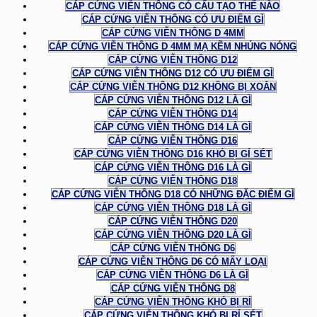
CÁP CỨNG VIỄN THÔNG CÓ CẤU TẠO THẾ NÀO
CÁP CỨNG VIỄN THÔNG CÓ ƯU ĐIỂM GÌ
CÁP CỨNG VIỄN THÔNG D 4MM
CÁP CỨNG VIỄN THÔNG D 4MM MẠ KẼM NHÚNG NÓNG
CÁP CỨNG VIỄN THÔNG D12
CÁP CỨNG VIỄN THÔNG D12 CÓ ƯU ĐIỂM GÌ
CÁP CỨNG VIỄN THÔNG D12 KHÔNG BỊ XOẮN
CÁP CỨNG VIỄN THÔNG D12 LÀ GÌ
CÁP CỨNG VIỄN THÔNG D14
CÁP CỨNG VIỄN THÔNG D14 LÀ GÌ
CÁP CỨNG VIỄN THÔNG D16
CÁP CỨNG VIỄN THÔNG D16 KHÓ BỊ GỈ SÉT
CÁP CỨNG VIỄN THÔNG D16 LÀ GÌ
CÁP CỨNG VIỄN THÔNG D18
CÁP CỨNG VIỄN THÔNG D18 CÓ NHỮNG ĐẶC ĐIỂM GÌ
CÁP CỨNG VIỄN THÔNG D18 LÀ GÌ
CÁP CỨNG VIỄN THÔNG D20
CÁP CỨNG VIỄN THÔNG D20 LÀ GÌ
CÁP CỨNG VIỄN THÔNG D6
CÁP CỨNG VIỄN THÔNG D6 CÓ MẤY LOẠI
CÁP CỨNG VIỄN THÔNG D6 LÀ GÌ
CÁP CỨNG VIỄN THÔNG D8
CÁP CỨNG VIỄN THÔNG KHÓ BỊ RỈ
CÁP CỨNG VIỄN THÔNG KHÓ BỊ RỈ SÉT