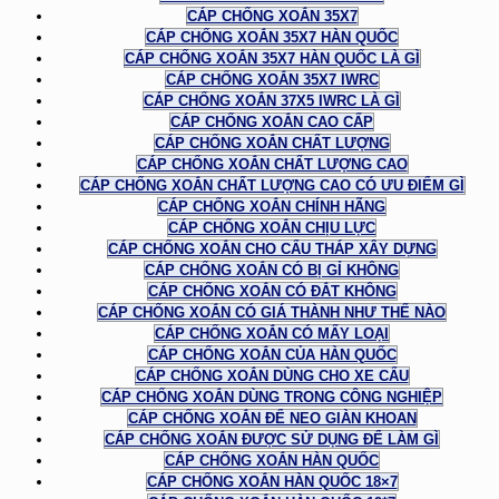
CÁP CHỐNG XOẮN 35X7
CÁP CHỐNG XOẮN 35X7 HÀN QUỐC
CÁP CHỐNG XOẮN 35X7 HÀN QUỐC LÀ GÌ
CÁP CHỐNG XOẮN 35X7 IWRC
CÁP CHỐNG XOẮN 37X5 IWRC LÀ GÌ
CÁP CHỐNG XOẮN CAO CẤP
CÁP CHỐNG XOẮN CHẤT LƯỢNG
CÁP CHỐNG XOẮN CHẤT LƯỢNG CAO
CÁP CHỐNG XOẮN CHẤT LƯỢNG CAO CÓ ƯU ĐIỂM GÌ
CÁP CHỐNG XOẮN CHÍNH HÃNG
CÁP CHỐNG XOẮN CHỊU LỰC
CÁP CHỐNG XOẮN CHO CẨU THÁP XÂY DỰNG
CÁP CHỐNG XOẮN CÓ BỊ GỈ KHÔNG
CÁP CHỐNG XOẮN CÓ ĐẮT KHÔNG
CÁP CHỐNG XOẮN CÓ GIÁ THÀNH NHƯ THẾ NÀO
CÁP CHỐNG XOẮN CÓ MẤY LOẠI
CÁP CHỐNG XOẮN CỦA HÀN QUỐC
CÁP CHỐNG XOẮN DÙNG CHO XE CẨU
CÁP CHỐNG XOẮN DÙNG TRONG CÔNG NGHIỆP
CÁP CHỐNG XOẮN ĐỂ NEO GIÀN KHOAN
CÁP CHỐNG XOẮN ĐƯỢC SỬ DỤNG ĐỂ LÀM GÌ
CÁP CHỐNG XOẮN HÀN QUỐC
CÁP CHỐNG XOẮN HÀN QUỐC 18×7