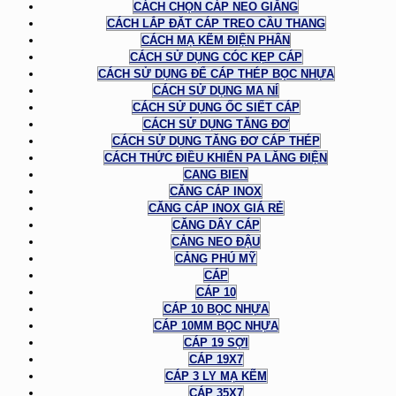
CÁCH CHỌN CÁP NEO GIẰNG
CÁCH LẮP ĐẶT CÁP TREO CẦU THANG
CÁCH MẠ KẼM ĐIỆN PHÂN
CÁCH SỬ DỤNG CÓC KẸP CÁP
CÁCH SỬ DỤNG ĐỂ CÁP THÉP BỌC NHỰA
CÁCH SỬ DỤNG MA NÍ
CÁCH SỬ DỤNG ỐC SIẾT CÁP
CÁCH SỬ DỤNG TĂNG ĐƠ
CÁCH SỬ DỤNG TĂNG ĐƠ CÁP THÉP
CÁCH THỨC ĐIỀU KHIỂN PA LĂNG ĐIỆN
CANG BIEN
CĂNG CÁP INOX
CĂNG CÁP INOX GIÁ RẺ
CĂNG DÂY CÁP
CẢNG NEO ĐẬU
CẢNG PHÚ MỸ
CÁP
CÁP 10
CÁP 10 BỌC NHỰA
CÁP 10MM BỌC NHỰA
CÁP 19 SỢI
CÁP 19X7
CÁP 3 LY MẠ KẼM
CÁP 35X7