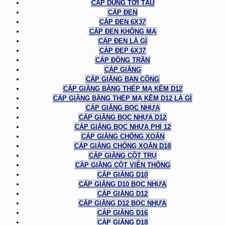
CÁP DÙNG TỜI TÀU
CÁP ĐEN
CÁP ĐEN 6X37
CÁP ĐEN KHÔNG MẠ
CÁP ĐEN LÀ GÌ
CÁP ĐEP 6X37
CÁP ĐỒNG TRẦN
CÁP GIẰNG
CÁP GIẰNG BAN CÔNG
CÁP GIẰNG BẰNG THÉP MẠ KẼM D12
CÁP GIẰNG BẰNG THÉP MẠ KẼM D12 LÀ GÌ
CÁP GIẰNG BỌC NHỰA
CÁP GIẰNG BỌC NHỰA D12
CÁP GIẰNG BỌC NHỰA PHI 12
CÁP GIẰNG CHỐNG XOẮN
CÁP GIẰNG CHỐNG XOẮN D18
CÁP GIẰNG CỘT TRỤ
CÁP GIẰNG CỘT VIỄN THÔNG
CÁP GIẰNG D10
CÁP GIẰNG D10 BỌC NHỰA
CÁP GIẰNG D12
CÁP GIẰNG D12 BỌC NHỰA
CÁP GIẰNG D16
CÁP GIẰNG D18