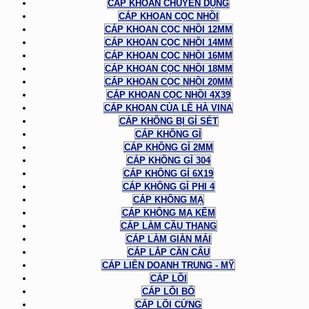
CÁP KHOAN CHUYÊN DỤNG
CÁP KHOAN CỌC NHỒI
CÁP KHOAN CỌC NHỒI 12MM
CÁP KHOAN CỌC NHỒI 14MM
CÁP KHOAN CỌC NHỒI 16MM
CÁP KHOAN CỌC NHỒI 18MM
CÁP KHOAN CỌC NHỒI 20MM
CÁP KHOAN CỌC NHỒI 4X39
CÁP KHOAN CỦA LÊ HÀ VINA
CÁP KHÔNG BỊ GỈ SÉT
CÁP KHÔNG GỈ
CÁP KHÔNG GỈ 2MM
CÁP KHÔNG GỈ 304
CÁP KHÔNG GỈ 6X19
CÁP KHÔNG GỈ PHI 4
CÁP KHÔNG MẠ
CÁP KHÔNG MẠ KẼM
CÁP LÀM CẦU THANG
CÁP LÀM GIÀN MÁI
CÁP LẮP CẦN CẨU
CÁP LIÊN DOANH TRUNG - MỸ
CÁP LÕI
CÁP LÕI BỐ
CÁP LÕI CỨNG