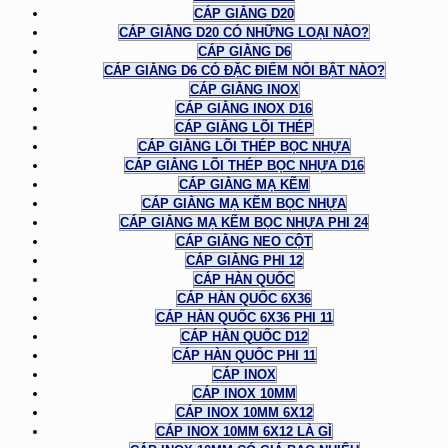
CÁP GIẰNG D20
CÁP GIẰNG D20 CÓ NHỮNG LOẠI NÀO?
CÁP GIẰNG D6
CÁP GIẰNG D6 CÓ ĐẶC ĐIỂM NỔI BẬT NÀO?
CÁP GIẰNG INOX
CÁP GIẰNG INOX D16
CÁP GIẰNG LÕI THÉP
CÁP GIẰNG LÕI THÉP BỌC NHỰA
CÁP GIẰNG LÕI THÉP BỌC NHỰA D16
CÁP GIẰNG MẠ KẼM
CÁP GIẰNG MẠ KẼM BỌC NHỰA
CÁP GIẰNG MẠ KẼM BỌC NHỰA PHI 24
CÁP GIẰNG NEO CỘT
CÁP GIẰNG PHI 12
CÁP HÀN QUỐC
CÁP HÀN QUỐC 6X36
CÁP HÀN QUỐC 6X36 PHI 11
CÁP HÀN QUỐC D12
CÁP HÀN QUỐC PHI 11
CÁP INOX
CÁP INOX 10MM
CÁP INOX 10MM 6X12
CÁP INOX 10MM 6X12 LÀ GÌ