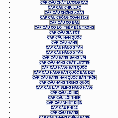
CÁP CẨU CHẤT LƯỢNG CAO
CÁP CẨU CHỊU LỰC
CÁP CẨU CHỐNG XOẮN
CÁP CẨU CHỐNG XOẮN 19X7
CÁP CẨU CƠ BẢN
CÁP CẨU CÓ LÕI THÉP BÊN TRONG
CÁP CẨU GIÁ TỐT
CÁP CẨU HÀN QUỐC
CÁP CẨU HÀNG
CÁP CẨU HÀNG 3 TẤN
CÁP CẨU HÀNG 5 TẤN
CÁP CẨU HÀNG BẰNG VẢI
CÁP CẨU HÀNG CHẤT LƯỢNG
CÁP CẨU HÀNG HÀN QUỐC
CÁP CẨU HÀNG HÀN QUỐC BẢN DẸT
CÁP CẨU HÀNG HÀN QUỐC BẢN TRÒN
CÁP CẨU HÀNG TRUNG QUỐC
CÁP CẨU LÀM SLING NÂNG HÀNG
CÁP CẨU LÕI BỐ
CÁP CẨU LÕI THÉP
CÁP CẨU NHIỆT ĐIỆN
CÁP CẨU PHI 12
CÁP CẦU THANG
CÁP CẦU THANG CHÍNH HÃNG