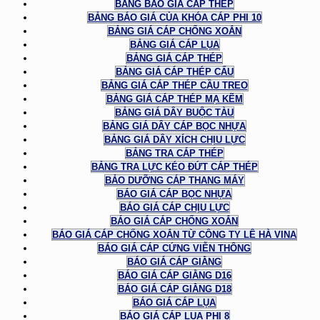
BẢNG BÁO GIÁ CÁP THÉP
BẢNG BÁO GIÁ CỦA KHÓA CÁP PHI 10
BẢNG GIÁ CÁP CHỐNG XOẮN
BẢNG GIÁ CÁP LỤA
BẢNG GIÁ CÁP THÉP
BẢNG GIÁ CÁP THÉP CẨU
BẢNG GIÁ CÁP THÉP CẦU TREO
BẢNG GIÁ CÁP THÉP MẠ KẼM
BẢNG GIÁ DÂY BUỘC TÀU
BẢNG GIÁ DÂY CÁP BỌC NHỰA
BẢNG GIÁ DÂY XÍCH CHỊU LỰC
BẢNG TRA CÁP THÉP
BẢNG TRA LỰC KÉO ĐỨT CÁP THÉP
BẢO DƯỠNG CÁP THANG MÁY
BÁO GIÁ CÁP BỌC NHỰA
BÁO GIÁ CÁP CHỊU LỰC
BÁO GIÁ CÁP CHỐNG XOẮN
BÁO GIÁ CÁP CHỐNG XOẮN TỪ CÔNG TY LÊ HÀ VINA
BÁO GIÁ CÁP CỨNG VIỄN THÔNG
BÁO GIÁ CÁP GIẰNG
BÁO GIÁ CÁP GIẰNG D16
BÁO GIÁ CÁP GIẰNG D18
BÁO GIÁ CÁP LỤA
BÁO GIÁ CÁP LỤA PHI 8