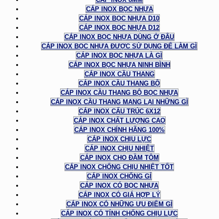
CÁP INOX BỌC NHỰA
CÁP INOX BỌC NHỰA D10
CÁP INOX BỌC NHỰA D12
CÁP INOX BỌC NHỰA DÙNG Ở ĐÂU
CÁP INOX BỌC NHỰA ĐƯỢC SỬ DỤNG ĐỂ LÀM GÌ
CÁP INOX BỌC NHỰA LÀ GÌ
CÁP INOX BỌC NHỰA NINH BÌNH
CÁP INOX CẦU THANG
CÁP INOX CẦU THANG BỘ
CÁP INOX CẦU THANG BỘ BỌC NHỰA
CÁP INOX CẦU THANG MANG LẠI NHỮNG GÌ
CÁP INOX CẤU TRÚC 6X12
CÁP INOX CHẤT LƯỢNG CAO
CÁP INOX CHÍNH HÃNG 100%
CÁP INOX CHỊU LỰC
CÁP INOX CHỊU NHIỆT
CÁP INOX CHO ĐẦM TÔM
CÁP INOX CHỐNG CHỊU NHIỆT TỐT
CÁP INOX CHỐNG GỈ
CÁP INOX CÓ BỌC NHỰA
CÁP INOX CÓ GIÁ HỢP LÝ
CÁP INOX CÓ NHỮNG ƯU ĐIỂM GÌ
CÁP INOX CÓ TÍNH CHỐNG CHỊU LỰC