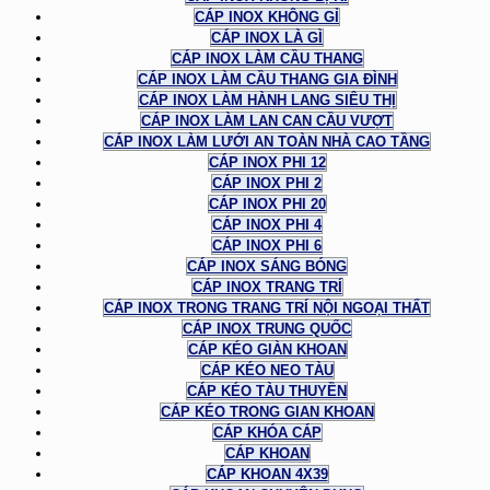
CÁP INOX KHÔNG GỈ
CÁP INOX LÀ GÌ
CÁP INOX LÀM CẦU THANG
CÁP INOX LÀM CẦU THANG GIA ĐÌNH
CÁP INOX LÀM HÀNH LANG SIÊU THỊ
CÁP INOX LÀM LAN CAN CẦU VƯỢT
CÁP INOX LÀM LƯỚI AN TOÀN NHÀ CAO TẦNG
CÁP INOX PHI 12
CÁP INOX PHI 2
CÁP INOX PHI 20
CÁP INOX PHI 4
CÁP INOX PHI 6
CÁP INOX SÁNG BÓNG
CÁP INOX TRANG TRÍ
CÁP INOX TRONG TRANG TRÍ NỘI NGOẠI THẤT
CÁP INOX TRUNG QUỐC
CÁP KÉO GIÀN KHOAN
CÁP KÉO NEO TÀU
CÁP KÉO TÀU THUYỀN
CÁP KÉO TRONG GIAN KHOAN
CÁP KHÓA CÁP
CÁP KHOAN
CÁP KHOAN 4X39