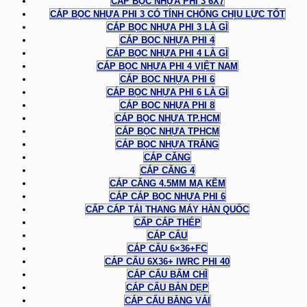
CÁP BỌC NHỰA PHI 3 6X7
CÁP BỌC NHỰA PHI 3 CÓ TÍNH CHỐNG CHỊU LỰC TỐT
CÁP BỌC NHỰA PHI 3 LÀ GÌ
CÁP BỌC NHỰA PHI 4
CÁP BỌC NHỰA PHI 4 LÀ GÌ
CÁP BỌC NHỰA PHI 4 VIỆT NAM
CÁP BỌC NHỰA PHI 6
CÁP BỌC NHỰA PHI 6 LÀ GÌ
CÁP BỌC NHỰA PHI 8
CÁP BỌC NHỰA TP.HCM
CÁP BỌC NHỰA TPHCM
CÁP BỌC NHỰA TRẮNG
CÁP CĂNG
CÁP CĂNG 4
CÁP CĂNG 4.5MM MẠ KẼM
CÁP CÁP BỌC NHỰA PHI 6
CẤP CÁP TẢI THANG MÁY HÀN QUỐC
CẤP CÁP THÉP
CÁP CẨU
CÁP CẨU 6×36+FC
CÁP CẨU 6X36+ IWRC PHI 40
CÁP CẨU BẤM CHÌ
CÁP CẨU BẢN DẸP
CÁP CẨU BẰNG VẢI