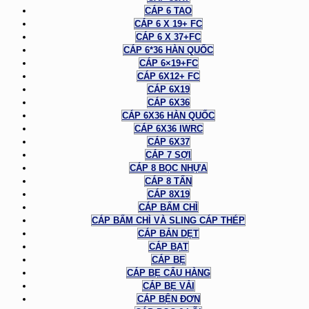
CÁP 6 TAO
CÁP 6 X 19+ FC
CÁP 6 X 37+FC
CÁP 6*36 HÀN QUỐC
CÁP 6×19+FC
CÁP 6X12+ FC
CÁP 6X19
CÁP 6X36
CÁP 6X36 HÀN QUỐC
CÁP 6X36 IWRC
CÁP 6X37
CÁP 7 SỢI
CÁP 8 BỌC NHỰA
CÁP 8 TẤN
CÁP 8X19
CÁP BẤM CHÌ
CÁP BẤM CHÌ VÀ SLING CÁP THÉP
CÁP BẢN DẸT
CÁP BẠT
CÁP BẸ
CÁP BẸ CẨU HÀNG
CÁP BẸ VẢI
CÁP BỆN ĐƠN