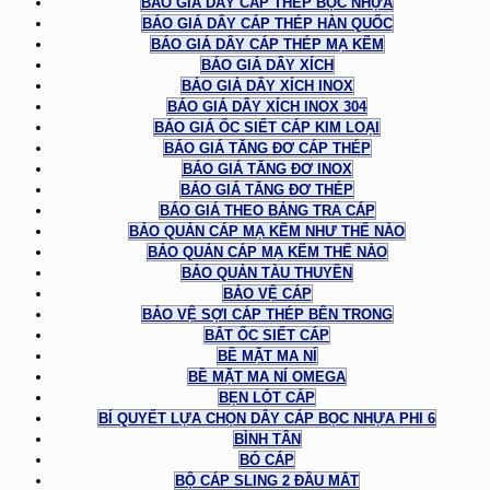
BÁO GIÁ DÂY CÁP THÉP BỌC NHỰA
BÁO GIÁ DÂY CÁP THÉP HÀN QUỐC
BÁO GIÁ DÂY CÁP THÉP MẠ KẼM
BÁO GIÁ DÂY XÍCH
BÁO GIÁ DÂY XÍCH INOX
BÁO GIÁ DÂY XÍCH INOX 304
BÁO GIÁ ỐC SIẾT CÁP KIM LOẠI
BÁO GIÁ TĂNG ĐƠ CÁP THÉP
BÁO GIÁ TĂNG ĐƠ INOX
BÁO GIÁ TĂNG ĐƠ THÉP
BÁO GIÁ THEO BẢNG TRA CÁP
BẢO QUẢN CÁP MẠ KẼM NHƯ THẾ NÀO
BẢO QUẢN CÁP MẠ KẼM THẾ NÀO
BẢO QUẢN TÀU THUYỀN
BẢO VỆ CÁP
BẢO VỆ SỢI CÁP THÉP BÊN TRONG
BẮT ỐC SIẾT CÁP
BỀ MẶT MA NÍ
BỀ MẶT MA NÍ OMEGA
BẸN LÓT CÁP
BÍ QUYẾT LỰA CHỌN DÂY CÁP BỌC NHỰA PHI 6
BÌNH TÂN
BÓ CÁP
BỘ CÁP SLING 2 ĐẦU MẮT