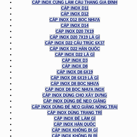
CÁP INOX CÙNG LÀM CẦU THANG GIA ĐÌNH
CÁP INOX D11
CÁP INOX D12
CÁP INOX D12 BỌC NHỰA
CÁP INOX D14
CÁP INOX D20 7X19
CÁP INOX D20 7X19 LÀ GÌ
CÁP INOX D22 CẤU TRÚC 6X37
CÁP INOX D22 HÀN QUỐC
CÁP INOX D22 LÀ GÌ
CÁP INOX D3
CÁP INOX D8
CÁP INOX D8 6X19
CÁP INOX D8 6X19 LÀ GÌ
CÁP INOX D8 BỌC NHỰA
CÁP INOX D8 BỌC NHỰA INOX
CÁP INOX DÙNG CHO XÂY DỰNG
CÁP INOX DÙNG ĐỂ NEO GIẰNG
CÁP INOX DÙNG ĐỂ NEO GIẰNG NÔNG TRẠI
CÁP INOX DÙNG TRANG TRÍ
CÁP INOX ĐỂ LÀM GÌ
CÁP INOX HÀN QUỐC
CÁP INOX KHÔNG BỊ GỈ
CÁP INOX KHÔNG BỊ RỈ