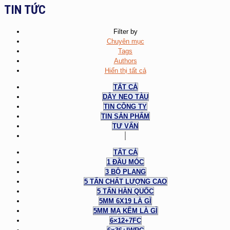
TIN TỨC
Filter by
Chuyên mục
Tags
Authors
Hiển thị tất cả
TẤT CẢ
DÂY NEO TÀU
TIN CÔNG TY
TIN SẢN PHẨM
TƯ VẤN
TẤT CẢ
1 ĐẦU MÓC
3 BỘ PLANG
5 TẤN CHẤT LƯỢNG CAO
5 TẤN HÀN QUỐC
5MM 6X19 LÀ GÌ
5MM MẠ KẼM LÀ GÌ
6×12+7FC