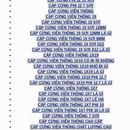
CÁP CỨNG PHI 12 19 SỢI
CÁP CỨNG PHI 12 7 SỢI
CÁP CỨNG VIỄN THÔNG
CÁP CỨNG VIỄN THÔNG 19
CÁP CỨNG VIỄN THÔNG 19 SỢI
CÁP CỨNG VIỄN THÔNG 19 SỢI 12MM
CÁP CỨNG VIỄN THÔNG 19 SỢI 12MM LÀ GÌ
CÁP CỨNG VIỄN THÔNG 19 SỢI 8MM
CÁP CỨNG VIỄN THÔNG 19 SỢI D12
CÁP CỨNG VIỄN THÔNG 19 SỢI D12 LÀ GÌ
CÁP CỨNG VIỄN THÔNG 1X19
CÁP CỨNG VIỄN THÔNG 1X19 CÓ BỊ RỈ KHÔNG
CÁP CỨNG VIỄN THÔNG 1X19 KHÓ BỊ GỈ
CÁP CỨNG VIỄN THÔNG 1X19 LÀ GÌ
CÁP CỨNG VIỄN THÔNG 1X19 PHI 12.7
CÁP CỨNG VIỄN THÔNG 1X19 PHI 12.7 LÀ GÌ
CÁP CỨNG VIỄN THÔNG 1X7
CÁP CỨNG VIỄN THÔNG 1X7 LÀ GÌ
CÁP CỨNG VIỄN THÔNG 1X7 LÊ HÀ
CÁP CỨNG VIỄN THÔNG 1X7 PHI 10
CÁP CỨNG VIỄN THÔNG 1X7 PHI 10 LÀ GÌ
CÁP CỨNG VIỄN THÔNG 7 SỢI
CÁP CỨNG VIỄN THÔNG CAO CẤP
CÁP CỨNG VIỄN THÔNG CHẤT LƯỢNG CAO