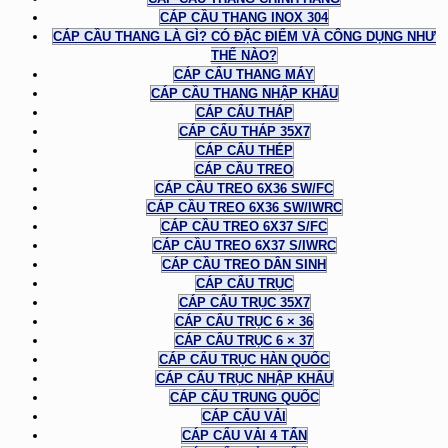
CÁP CẦU THANG INOX 304
CÁP CẦU THANG LÀ GÌ? CÓ ĐẶC ĐIỂM VÀ CÔNG DỤNG NHƯ
THẾ NÀO?
CÁP CẨU THANG MÁY
CÁP CẦU THANG NHẬP KHẨU
CÁP CẨU THÁP
CÁP CẨU THÁP 35X7
CÁP CẨU THÉP
CÁP CẦU TREO
CÁP CẦU TREO 6X36 SW/FC
CÁP CẦU TREO 6X36 SW/IWRC
CÁP CẦU TREO 6X37 S/FC
CÁP CẦU TREO 6X37 S/IWRC
CÁP CẦU TREO DÂN SINH
CÁP CẨU TRỤC
CÁP CẨU TRỤC 35X7
CÁP CẨU TRỤC 6 × 36
CÁP CẨU TRỤC 6 × 37
CÁP CẨU TRỤC HÀN QUỐC
CÁP CẨU TRỤC NHẬP KHẨU
CÁP CẨU TRUNG QUỐC
CÁP CẨU VẢI
CÁP CẨU VẢI 4 TẤN