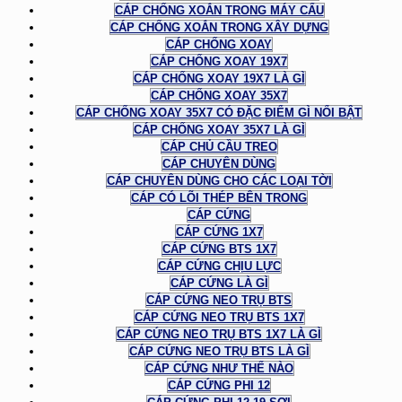
CÁP CHỐNG XOẮN TRONG MÁY CẨU
CÁP CHỐNG XOẮN TRONG XÂY DỰNG
CÁP CHỐNG XOAY
CÁP CHỐNG XOAY 19X7
CÁP CHỐNG XOAY 19X7 LÀ GÌ
CÁP CHỐNG XOAY 35X7
CÁP CHỐNG XOAY 35X7 CÓ ĐẶC ĐIỂM GÌ NỔI BẬT
CÁP CHỐNG XOAY 35X7 LÀ GÌ
CÁP CHỦ CẦU TREO
CÁP CHUYÊN DÙNG
CÁP CHUYÊN DÙNG CHO CÁC LOẠI TỜI
CÁP CÓ LÕI THÉP BÊN TRONG
CÁP CỨNG
CÁP CỨNG 1X7
CÁP CỨNG BTS 1X7
CÁP CỨNG CHỊU LỰC
CÁP CỨNG LÀ GÌ
CÁP CỨNG NEO TRỤ BTS
CÁP CỨNG NEO TRỤ BTS 1X7
CÁP CỨNG NEO TRỤ BTS 1X7 LÀ GÌ
CÁP CỨNG NEO TRỤ BTS LÀ GÌ
CÁP CỨNG NHƯ THẾ NÀO
CÁP CỨNG PHI 12