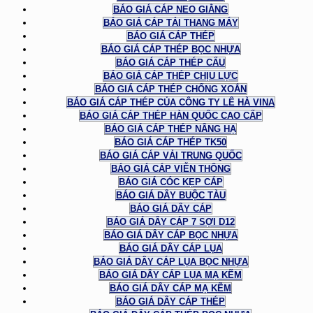
BÁO GIÁ CÁP NEO GIẰNG
BÁO GIÁ CÁP TẢI THANG MÁY
BÁO GIÁ CÁP THÉP
BÁO GIÁ CÁP THÉP BỌC NHỰA
BÁO GIÁ CÁP THÉP CẨU
BÁO GIÁ CÁP THÉP CHỊU LỰC
BÁO GIÁ CÁP THÉP CHỐNG XOẮN
BÁO GIÁ CÁP THÉP CỦA CÔNG TY LÊ HÀ VINA
BÁO GIÁ CÁP THÉP HÀN QUỐC CAO CẤP
BÁO GIÁ CÁP THÉP NÂNG HẠ
BÁO GIÁ CÁP THÉP TK50
BÁO GIÁ CÁP VẢI TRUNG QUỐC
BÁO GIÁ CÁP VIỄN THÔNG
BÁO GIÁ CÓC KẸP CÁP
BÁO GIÁ DÂY BUỘC TÀU
BÁO GIÁ DÂY CÁP
BÁO GIÁ DÂY CÁP 7 SỢI D12
BÁO GIÁ DÂY CÁP BỌC NHỰA
BÁO GIÁ DÂY CÁP LỤA
BÁO GIÁ DÂY CÁP LỤA BỌC NHỰA
BÁO GIÁ DÂY CÁP LỤA MẠ KẼM
BÁO GIÁ DÂY CÁP MẠ KẼM
BÁO GIÁ DÂY CÁP THÉP