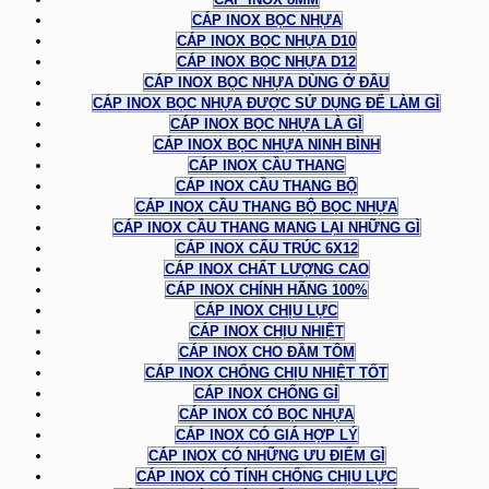
CÁP INOX BỌC NHỰA
CÁP INOX BỌC NHỰA D10
CÁP INOX BỌC NHỰA D12
CÁP INOX BỌC NHỰA DÙNG Ở ĐÂU
CÁP INOX BỌC NHỰA ĐƯỢC SỬ DỤNG ĐỂ LÀM GÌ
CÁP INOX BỌC NHỰA LÀ GÌ
CÁP INOX BỌC NHỰA NINH BÌNH
CÁP INOX CẦU THANG
CÁP INOX CẦU THANG BỘ
CÁP INOX CẦU THANG BỘ BỌC NHỰA
CÁP INOX CẦU THANG MANG LẠI NHỮNG GÌ
CÁP INOX CẤU TRÚC 6X12
CÁP INOX CHẤT LƯỢNG CAO
CÁP INOX CHÍNH HÃNG 100%
CÁP INOX CHỊU LỰC
CÁP INOX CHỊU NHIỆT
CÁP INOX CHO ĐẦM TÔM
CÁP INOX CHỐNG CHỊU NHIỆT TỐT
CÁP INOX CHỐNG GỈ
CÁP INOX CÓ BỌC NHỰA
CÁP INOX CÓ GIÁ HỢP LÝ
CÁP INOX CÓ NHỮNG ƯU ĐIỂM GÌ
CÁP INOX CÓ TÍNH CHỐNG CHỊU LỰC