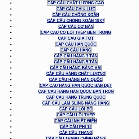
CÁP CẨU CHẤT LƯỢNG CAO
CÁP CẨU CHỊU LỰC
CÁP CẨU CHỐNG XOẮN
CÁP CẨU CHỐNG XOẮN 19X7
CÁP CẨU CƠ BẢN
CÁP CẨU CÓ LÕI THÉP BÊN TRONG
CÁP CẨU GIÁ TỐT
CÁP CẨU HÀN QUỐC
CÁP CẨU HÀNG
CÁP CẨU HÀNG 3 TẤN
CÁP CẨU HÀNG 5 TẤN
CÁP CẨU HÀNG BẰNG VẢI
CÁP CẨU HÀNG CHẤT LƯỢNG
CÁP CẨU HÀNG HÀN QUỐC
CÁP CẨU HÀNG HÀN QUỐC BẢN DẸT
CÁP CẨU HÀNG HÀN QUỐC BẢN TRÒN
CÁP CẨU HÀNG TRUNG QUỐC
CÁP CẨU LÀM SLING NÂNG HÀNG
CÁP CẨU LÕI BỐ
CÁP CẨU LÕI THÉP
CÁP CẨU NHIỆT ĐIỆN
CÁP CẨU PHI 12
CÁP CẦU THANG
CÁP CẦU THANG CHÍNH HÃNG