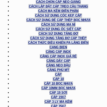
CÁCH CHỌN CÁP NEO GIẰNG
CÁCH LẮP ĐẶT CÁP TREO CẦU THANG
CÁCH MẠ KẼM ĐIỆN PHÂN
CÁCH SỬ DỤNG CÓC KẸP CÁP
CÁCH SỬ DỤNG ĐỂ CÁP THÉP BỌC NHỰA
CÁCH SỬ DỤNG MA NÍ
CÁCH SỬ DỤNG ỐC SIẾT CÁP
CÁCH SỬ DỤNG TĂNG ĐƠ
CÁCH SỬ DỤNG TĂNG ĐƠ CÁP THÉP
CÁCH THỨC ĐIỀU KHIỂN PA LĂNG ĐIỆN
CANG BIEN
CĂNG CÁP INOX
CĂNG CÁP INOX GIÁ RẺ
CĂNG DÂY CÁP
CẢNG NEO ĐẬU
CẢNG PHÚ MỸ
CÁP
CÁP 10
CÁP 10 BỌC NHỰA
CÁP 10MM BỌC NHỰA
CÁP 19 SỢI
CÁP 19X7
CÁP 3 LY MẠ KẼM
CÁP 35X7