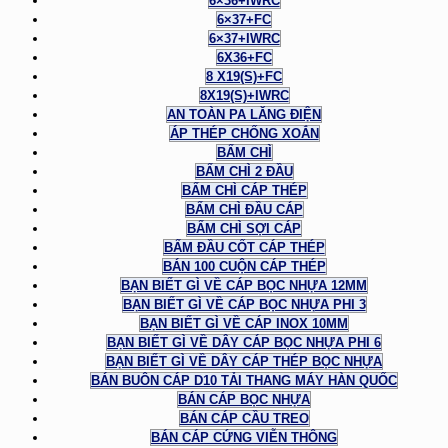
6×36+IWRC
6×37+FC
6×37+IWRC
6X36+FC
8 X19(S)+FC
8X19(S)+IWRC
AN TOÀN PA LĂNG ĐIỆN
ÁP THÉP CHỐNG XOẮN
BẤM CHÌ
BẤM CHÌ 2 ĐẦU
BẤM CHÌ CÁP THÉP
BẤM CHÌ ĐẦU CÁP
BẤM CHÌ SỢI CÁP
BẤM ĐẦU CỐT CÁP THÉP
BÁN 100 CUỘN CÁP THÉP
BẠN BIẾT GÌ VỀ CÁP BỌC NHỰA 12MM
BẠN BIẾT GÌ VỀ CÁP BỌC NHỰA PHI 3
BẠN BIẾT GÌ VỀ CÁP INOX 10MM
BẠN BIẾT GÌ VỀ DÂY CÁP BỌC NHỰA PHI 6
BẠN BIẾT GÌ VỀ DÂY CÁP THÉP BỌC NHỰA
BÁN BUÔN CÁP D10 TẢI THANG MÁY HÀN QUỐC
BÁN CÁP BỌC NHỰA
BÁN CÁP CẦU TREO
BÁN CÁP CỨNG VIỄN THÔNG