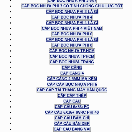
CÁP BỌC NHỰA PHI 3 6X7
CÁP BỌC NHỰA PHI 3 CÓ TÍNH CHỐNG CHỊU LỰC TỐT
CÁP BỌC NHỰA PHI 3 LÀ GÌ
CÁP BỌC NHỰA PHI 4
CÁP BỌC NHỰA PHI 4 LÀ GÌ
CÁP BỌC NHỰA PHI 4 VIỆT NAM
CÁP BỌC NHỰA PHI 6
CÁP BỌC NHỰA PHI 6 LÀ GÌ
CÁP BỌC NHỰA PHI 8
CÁP BỌC NHỰA TP.HCM
CÁP BỌC NHỰA TPHCM
CÁP BỌC NHỰA TRẮNG
CÁP CĂNG
CÁP CĂNG 4
CÁP CĂNG 4.5MM MẠ KẼM
CÁP CÁP BỌC NHỰA PHI 6
CẤP CÁP TẢI THANG MÁY HÀN QUỐC
CẤP CÁP THÉP
CÁP CẨU
CÁP CẨU 6×36+FC
CÁP CẨU 6X36+ IWRC PHI 40
CÁP CẨU BẤM CHÌ
CÁP CẨU BẢN DẸP
CÁP CẨU BẰNG VẢI