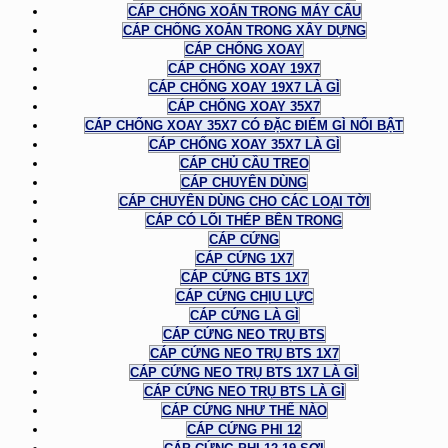
CÁP CHỐNG XOẮN TRONG MÁY CẨU
CÁP CHỐNG XOẮN TRONG XÂY DỰNG
CÁP CHỐNG XOAY
CÁP CHỐNG XOAY 19X7
CÁP CHỐNG XOAY 19X7 LÀ GÌ
CÁP CHỐNG XOAY 35X7
CÁP CHỐNG XOAY 35X7 CÓ ĐẶC ĐIỂM GÌ NỔI BẬT
CÁP CHỐNG XOAY 35X7 LÀ GÌ
CÁP CHỦ CẦU TREO
CÁP CHUYÊN DÙNG
CÁP CHUYÊN DÙNG CHO CÁC LOẠI TỜI
CÁP CÓ LÕI THÉP BÊN TRONG
CÁP CỨNG
CÁP CỨNG 1X7
CÁP CỨNG BTS 1X7
CÁP CỨNG CHỊU LỰC
CÁP CỨNG LÀ GÌ
CÁP CỨNG NEO TRỤ BTS
CÁP CỨNG NEO TRỤ BTS 1X7
CÁP CỨNG NEO TRỤ BTS 1X7 LÀ GÌ
CÁP CỨNG NEO TRỤ BTS LÀ GÌ
CÁP CỨNG NHƯ THẾ NÀO
CÁP CỨNG PHI 12