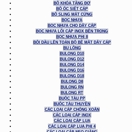
BỘ KHÓA TĂNG ĐƠ
BỘ ỐC SIẾT CÁP
BỘ SLING MẮT CỨNG
BỌC NHỰA
BỌC NHỰA CHO DÂY CÁP
BỌC NHỰA LÕI CÁP INOX BÊN TRONG
BỌC NHỰA PHI 8
BÔI DẦU LÊN TOÀN BỘ BỀ MẶT DÂY CÁP
BU LÔNG
BULONG D10
BULONG D12
BULONG D14
BULONG D16
BULONG D18
BULONG D8
BULONG RN
BULONG RT
BUỘC TÀU PP
BUỘC TÀU THUYỀN
CÁC LOẠI CÁP CHỐNG XOẮN
CÁC LOẠI CÁP INOX
CÁC LOẠI CÁP LỤA
CÁC LOẠI CÁP LỤA PHI 4
CÁC LOẠI CÁP NEO GIẰNG