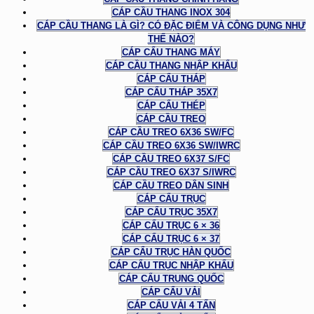
CÁP CẦU THANG INOX 304
CÁP CẦU THANG LÀ GÌ? CÓ ĐẶC ĐIỂM VÀ CÔNG DỤNG NHƯ
THẾ NÀO?
CÁP CẨU THANG MÁY
CÁP CẦU THANG NHẬP KHẨU
CÁP CẨU THÁP
CÁP CẨU THÁP 35X7
CÁP CẨU THÉP
CÁP CẦU TREO
CÁP CẦU TREO 6X36 SW/FC
CÁP CẦU TREO 6X36 SW/IWRC
CÁP CẦU TREO 6X37 S/FC
CÁP CẦU TREO 6X37 S/IWRC
CÁP CẦU TREO DÂN SINH
CÁP CẨU TRỤC
CÁP CẨU TRỤC 35X7
CÁP CẨU TRỤC 6 × 36
CÁP CẨU TRỤC 6 × 37
CÁP CẨU TRỤC HÀN QUỐC
CÁP CẨU TRỤC NHẬP KHẨU
CÁP CẨU TRUNG QUỐC
CÁP CẨU VẢI
CÁP CẨU VẢI 4 TẤN