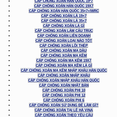
CÁP CHỐNG XOẮN HÀN QUỐC 19*7
CÁP CHỐNG XOẮN HÀN QUỐC 19X7
CÁP CHỐNG XOẮN HÀN QUỐC 35×7+IWRC
CÁP CHỐNG XOẮN LÀ 19×7
CÁP CHỐNG XOẮN LÀ 35×7
CÁP CHỐNG XOẮN LÀ GÌ
CÁP CHỐNG XOẮN LÀM CẨU TRỤC
CÁP CHỐNG XOẮN LIÊN DOANH
CÁP CHỐNG XOẮN LOẠI NÀO TỐT
CÁP CHỐNG XOẮN LÕI THÉP
CÁP CHỐNG XOẮN MẠ DẦU
CÁP CHỐNG XOẮN MẠ KẼM
CÁP CHỐNG XOẮN MẠ KẼM 19X7
CÁP CHỐNG XOẮN MẠ KẼM LÀ GÌ
CÁP CHỐNG XOẮN MẠ KẼM NHẬP KHẨU HÀN QUỐC
CÁP CHỐNG XOẮN NHẬP KHẨU
CÁP CHỐNG XOẮN NHẬP KHẨU HÀN QUỐC
CÁP CHỐNG XOẮN NHẬT BẢN
CÁP CHỐNG XOẮN PHI 10
CÁP CHỐNG XOẮN PHI 12
CÁP CHỐNG XOẮN PHI 6
CÁP CHỐNG XOẮN SỬ DỤNG ĐỂ LÀM GÌ?
CÁP CHỐNG XOẮN TẠI LÊ HÀ VINA
CÁP CHỐNG XOẮN THEO YÊU CẦU