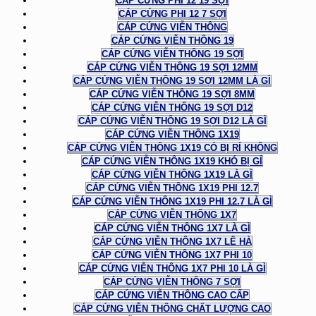
CÁP CỨNG PHI 12 19 SỢI
CÁP CỨNG PHI 12 7 SỢI
CÁP CỨNG VIỄN THÔNG
CÁP CỨNG VIỄN THÔNG 19
CÁP CỨNG VIỄN THÔNG 19 SỢI
CÁP CỨNG VIỄN THÔNG 19 SỢI 12MM
CÁP CỨNG VIỄN THÔNG 19 SỢI 12MM LÀ GÌ
CÁP CỨNG VIỄN THÔNG 19 SỢI 8MM
CÁP CỨNG VIỄN THÔNG 19 SỢI D12
CÁP CỨNG VIỄN THÔNG 19 SỢI D12 LÀ GÌ
CÁP CỨNG VIỄN THÔNG 1X19
CÁP CỨNG VIỄN THÔNG 1X19 CÓ BỊ RỈ KHÔNG
CÁP CỨNG VIỄN THÔNG 1X19 KHÓ BỊ GỈ
CÁP CỨNG VIỄN THÔNG 1X19 LÀ GÌ
CÁP CỨNG VIỄN THÔNG 1X19 PHI 12.7
CÁP CỨNG VIỄN THÔNG 1X19 PHI 12.7 LÀ GÌ
CÁP CỨNG VIỄN THÔNG 1X7
CÁP CỨNG VIỄN THÔNG 1X7 LÀ GÌ
CÁP CỨNG VIỄN THÔNG 1X7 LÊ HÀ
CÁP CỨNG VIỄN THÔNG 1X7 PHI 10
CÁP CỨNG VIỄN THÔNG 1X7 PHI 10 LÀ GÌ
CÁP CỨNG VIỄN THÔNG 7 SỢI
CÁP CỨNG VIỄN THÔNG CAO CẤP
CÁP CỨNG VIỄN THÔNG CHẤT LƯỢNG CAO