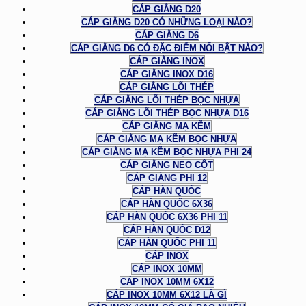
CÁP GIẰNG D20
CÁP GIẰNG D20 CÓ NHỮNG LOẠI NÀO?
CÁP GIẰNG D6
CÁP GIẰNG D6 CÓ ĐẶC ĐIỂM NỔI BẬT NÀO?
CÁP GIẰNG INOX
CÁP GIẰNG INOX D16
CÁP GIẰNG LÕI THÉP
CÁP GIẰNG LÕI THÉP BỌC NHỰA
CÁP GIẰNG LÕI THÉP BỌC NHỰA D16
CÁP GIẰNG MẠ KẼM
CÁP GIẰNG MẠ KẼM BỌC NHỰA
CÁP GIẰNG MẠ KẼM BỌC NHỰA PHI 24
CÁP GIẰNG NEO CỘT
CÁP GIẰNG PHI 12
CÁP HÀN QUỐC
CÁP HÀN QUỐC 6X36
CÁP HÀN QUỐC 6X36 PHI 11
CÁP HÀN QUỐC D12
CÁP HÀN QUỐC PHI 11
CÁP INOX
CÁP INOX 10MM
CÁP INOX 10MM 6X12
CÁP INOX 10MM 6X12 LÀ GÌ