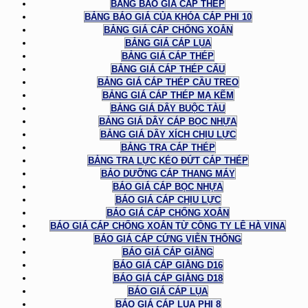
BẢNG BÁO GIÁ CÁP THÉP
BẢNG BÁO GIÁ CỦA KHÓA CÁP PHI 10
BẢNG GIÁ CÁP CHỐNG XOẮN
BẢNG GIÁ CÁP LỤA
BẢNG GIÁ CÁP THÉP
BẢNG GIÁ CÁP THÉP CẨU
BẢNG GIÁ CÁP THÉP CẦU TREO
BẢNG GIÁ CÁP THÉP MẠ KẼM
BẢNG GIÁ DÂY BUỘC TÀU
BẢNG GIÁ DÂY CÁP BỌC NHỰA
BẢNG GIÁ DÂY XÍCH CHỊU LỰC
BẢNG TRA CÁP THÉP
BẢNG TRA LỰC KÉO ĐỨT CÁP THÉP
BẢO DƯỠNG CÁP THANG MÁY
BÁO GIÁ CÁP BỌC NHỰA
BÁO GIÁ CÁP CHỊU LỰC
BÁO GIÁ CÁP CHỐNG XOẮN
BÁO GIÁ CÁP CHỐNG XOẮN TỪ CÔNG TY LÊ HÀ VINA
BÁO GIÁ CÁP CỨNG VIỄN THÔNG
BÁO GIÁ CÁP GIẰNG
BÁO GIÁ CÁP GIẰNG D16
BÁO GIÁ CÁP GIẰNG D18
BÁO GIÁ CÁP LỤA
BÁO GIÁ CÁP LỤA PHI 8