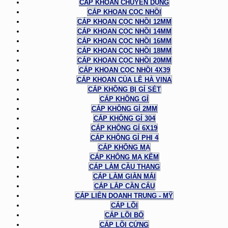
CÁP KHOAN CHUYÊN DỤNG
CÁP KHOAN CỌC NHỒI
CÁP KHOAN CỌC NHỒI 12MM
CÁP KHOAN CỌC NHỒI 14MM
CÁP KHOAN CỌC NHỒI 16MM
CÁP KHOAN CỌC NHỒI 18MM
CÁP KHOAN CỌC NHỒI 20MM
CÁP KHOAN CỌC NHỒI 4X39
CÁP KHOAN CỦA LÊ HÀ VINA
CÁP KHÔNG BỊ GỈ SÉT
CÁP KHÔNG GỈ
CÁP KHÔNG GỈ 2MM
CÁP KHÔNG GỈ 304
CÁP KHÔNG GỈ 6X19
CÁP KHÔNG GỈ PHI 4
CÁP KHÔNG MẠ
CÁP KHÔNG MẠ KẼM
CÁP LÀM CẦU THANG
CÁP LÀM GIÀN MÁI
CÁP LẮP CẦN CẨU
CÁP LIÊN DOANH TRUNG - MỸ
CÁP LÕI
CÁP LÕI BỐ
CÁP LÕI CỨNG