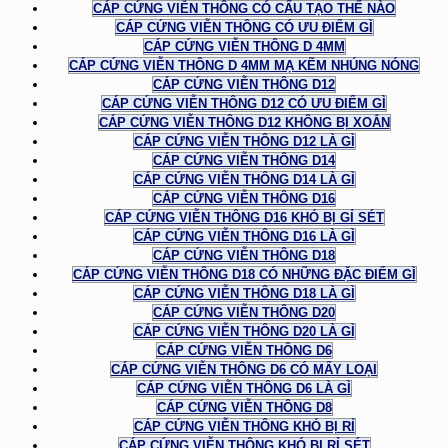
CÁP CỨNG VIỄN THÔNG CÓ CẤU TẠO THẾ NÀO
CÁP CỨNG VIỄN THÔNG CÓ ƯU ĐIỂM GÌ
CÁP CỨNG VIỄN THÔNG D 4MM
CÁP CỨNG VIỄN THÔNG D 4MM MẠ KẼM NHÚNG NÓNG
CÁP CỨNG VIỄN THÔNG D12
CÁP CỨNG VIỄN THÔNG D12 CÓ ƯU ĐIỂM GÌ
CÁP CỨNG VIỄN THÔNG D12 KHÔNG BỊ XOẮN
CÁP CỨNG VIỄN THÔNG D12 LÀ GÌ
CÁP CỨNG VIỄN THÔNG D14
CÁP CỨNG VIỄN THÔNG D14 LÀ GÌ
CÁP CỨNG VIỄN THÔNG D16
CÁP CỨNG VIỄN THÔNG D16 KHÓ BỊ GỈ SÉT
CÁP CỨNG VIỄN THÔNG D16 LÀ GÌ
CÁP CỨNG VIỄN THÔNG D18
CÁP CỨNG VIỄN THÔNG D18 CÓ NHỮNG ĐẶC ĐIỂM GÌ
CÁP CỨNG VIỄN THÔNG D18 LÀ GÌ
CÁP CỨNG VIỄN THÔNG D20
CÁP CỨNG VIỄN THÔNG D20 LÀ GÌ
CÁP CỨNG VIỄN THÔNG D6
CÁP CỨNG VIỄN THÔNG D6 CÓ MẤY LOẠI
CÁP CỨNG VIỄN THÔNG D6 LÀ GÌ
CÁP CỨNG VIỄN THÔNG D8
CÁP CỨNG VIỄN THÔNG KHÓ BỊ RỈ
CÁP CỨNG VIỄN THÔNG KHÓ BỊ RỈ SÉT