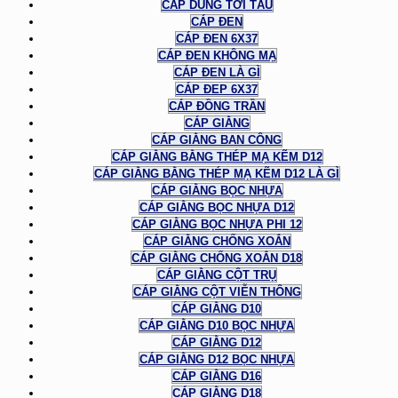
CÁP DÙNG TỜI TÀU
CÁP ĐEN
CÁP ĐEN 6X37
CÁP ĐEN KHÔNG MẠ
CÁP ĐEN LÀ GÌ
CÁP ĐEP 6X37
CÁP ĐỒNG TRẦN
CÁP GIẰNG
CÁP GIẰNG BAN CÔNG
CÁP GIẰNG BẰNG THÉP MẠ KẼM D12
CÁP GIẰNG BẰNG THÉP MẠ KẼM D12 LÀ GÌ
CÁP GIẰNG BỌC NHỰA
CÁP GIẰNG BỌC NHỰA D12
CÁP GIẰNG BỌC NHỰA PHI 12
CÁP GIẰNG CHỐNG XOẮN
CÁP GIẰNG CHỐNG XOẮN D18
CÁP GIẰNG CỘT TRỤ
CÁP GIẰNG CỘT VIỄN THÔNG
CÁP GIẰNG D10
CÁP GIẰNG D10 BỌC NHỰA
CÁP GIẰNG D12
CÁP GIẰNG D12 BỌC NHỰA
CÁP GIẰNG D16
CÁP GIẰNG D18