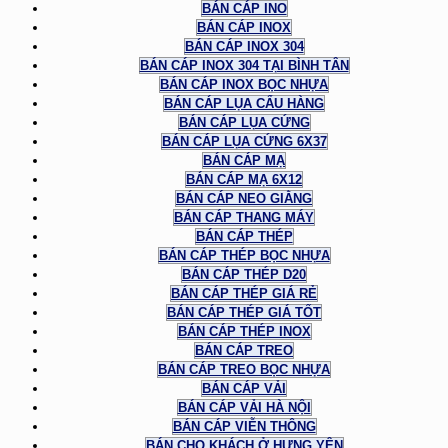
BÁN CÁP INO
BÁN CÁP INOX
BÁN CÁP INOX 304
BÁN CÁP INOX 304 TẠI BÌNH TÂN
BÁN CÁP INOX BỌC NHỰA
BÁN CÁP LỤA CẨU HÀNG
BÁN CÁP LỤA CỨNG
BÁN CÁP LỤA CỨNG 6X37
BÁN CÁP MẠ
BÁN CÁP MẠ 6X12
BÁN CÁP NEO GIẰNG
BÁN CÁP THANG MÁY
BÁN CÁP THÉP
BÁN CÁP THÉP BỌC NHỰA
BÁN CÁP THÉP D20
BÁN CÁP THÉP GIÁ RẺ
BÁN CÁP THÉP GIÁ TỐT
BÁN CÁP THÉP INOX
BÁN CÁP TREO
BÁN CÁP TREO BỌC NHỰA
BÁN CÁP VẢI
BÁN CÁP VẢI HÀ NỘI
BÁN CÁP VIỄN THÔNG
BÁN CHO KHÁCH Ở HƯNG YÊN