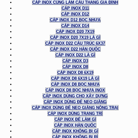
CÁP INOX CÙNG LÀM CẦU THANG GIA ĐÌNH
CÁP INOX D11
CÁP INOX D12
CÁP INOX D12 BỌC NHỰA
CÁP INOX D14
CÁP INOX D20 7X19
CÁP INOX D20 7X19 LÀ GÌ
CÁP INOX D22 CẤU TRÚC 6X37
CÁP INOX D22 HÀN QUỐC
CÁP INOX D22 LÀ GÌ
CÁP INOX D3
CÁP INOX D8
CÁP INOX D8 6X19
CÁP INOX D8 6X19 LÀ GÌ
CÁP INOX D8 BỌC NHỰA
CÁP INOX D8 BỌC NHỰA INOX
CÁP INOX DÙNG CHO XÂY DỰNG
CÁP INOX DÙNG ĐỂ NEO GIẰNG
CÁP INOX DÙNG ĐỂ NEO GIẰNG NÔNG TRẠI
CÁP INOX DÙNG TRANG TRÍ
CÁP INOX ĐỂ LÀM GÌ
CÁP INOX HÀN QUỐC
CÁP INOX KHÔNG BỊ GỈ
CÁP INOX KHÔNG BỊ RỈ