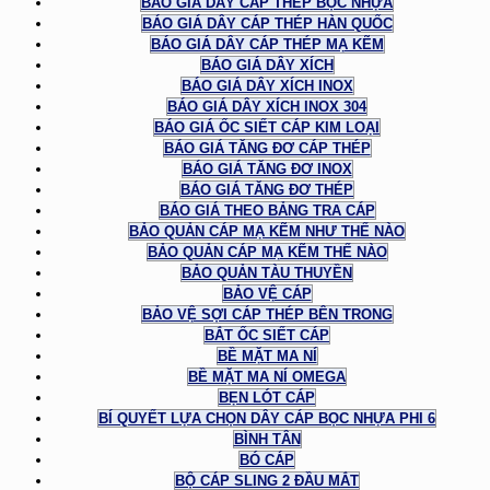
BÁO GIÁ DÂY CÁP THÉP BỌC NHỰA
BÁO GIÁ DÂY CÁP THÉP HÀN QUỐC
BÁO GIÁ DÂY CÁP THÉP MẠ KẼM
BÁO GIÁ DÂY XÍCH
BÁO GIÁ DÂY XÍCH INOX
BÁO GIÁ DÂY XÍCH INOX 304
BÁO GIÁ ỐC SIẾT CÁP KIM LOẠI
BÁO GIÁ TĂNG ĐƠ CÁP THÉP
BÁO GIÁ TĂNG ĐƠ INOX
BÁO GIÁ TĂNG ĐƠ THÉP
BÁO GIÁ THEO BẢNG TRA CÁP
BẢO QUẢN CÁP MẠ KẼM NHƯ THẾ NÀO
BẢO QUẢN CÁP MẠ KẼM THẾ NÀO
BẢO QUẢN TÀU THUYỀN
BẢO VỆ CÁP
BẢO VỆ SỢI CÁP THÉP BÊN TRONG
BẮT ỐC SIẾT CÁP
BỀ MẶT MA NÍ
BỀ MẶT MA NÍ OMEGA
BẸN LÓT CÁP
BÍ QUYẾT LỰA CHỌN DÂY CÁP BỌC NHỰA PHI 6
BÌNH TÂN
BÓ CÁP
BỘ CÁP SLING 2 ĐẦU MẮT