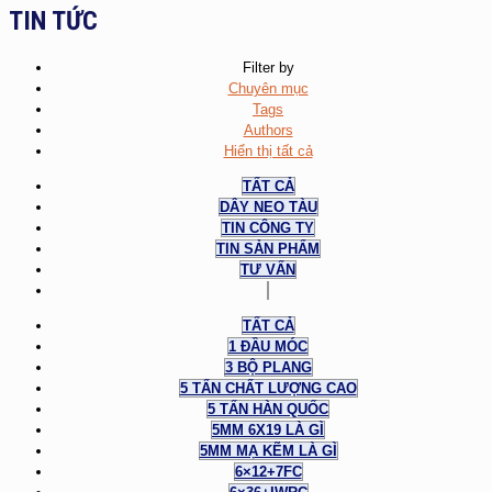
TIN TỨC
Filter by
Chuyên mục
Tags
Authors
Hiển thị tất cả
TẤT CẢ
DÂY NEO TÀU
TIN CÔNG TY
TIN SẢN PHẨM
TƯ VẤN
TẤT CẢ
1 ĐẦU MÓC
3 BỘ PLANG
5 TẤN CHẤT LƯỢNG CAO
5 TẤN HÀN QUỐC
5MM 6X19 LÀ GÌ
5MM MẠ KẼM LÀ GÌ
6×12+7FC