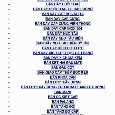
BÁN DÂY BUỘC TÀU
BÁN DÂY BUỘC TÀU TẠI HẢI PHÒNG
BÁN DÂY CÁP BỌC NHỰA
BÁN DÂY CÁP CỨNG
BÁN DÂY CÁP CỨNG VIỄN THÔNG
BÁN DÂY CÁP INOX 304
BÁN DÂY NEO TÀU
BÁN DÂY NEO TÀU BIỂN
BÁN DÂY NEO TÀU BIỂN UY TÍN
BÁN DÂY XÍCH CHỊU LỰC
BÁN DÂY XÍCH CHỊU LỰC CẨU HÀNG
BÁN DÂY XÍCH MẠ KẼM
BẢN DẸT HAI ĐẦU MẮT
BẢN ĐẦU CỘT
BÀN GIAO CÁP THÉP BỌC 8 L6
BÁN KHÓA CÁP
BÁN LƯỚI XÂY DỰNG
BÁN LƯỚI XÂY DỰNG CHO KHÁCH HÀNG HÀ ĐÔNG
BÁN MANI
BÁN ỐC SIẾT CÁP
BÁN PALANG
BÁN TĂNG ĐƠ
BÁN TĂNG ĐƠ CÁP