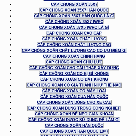
CÁP CHỐNG XOẮN 35X7
CÁP CHỐNG XOẮN 35X7 HÀN QUỐC
CÁP CHỐNG XOẮN 35X7 HÀN QUỐC LÀ GÌ
CÁP CHỐNG XOẮN 35X7 IWRC
CÁP CHỐNG XOẮN 37X5 IWRC LÀ GÌ
CÁP CHỐNG XOẮN CAO CẤP
CÁP CHỐNG XOẮN CHẤT LƯỢNG
CÁP CHỐNG XOẮN CHẤT LƯỢNG CAO
CÁP CHỐNG XOẮN CHẤT LƯỢNG CAO CÓ ƯU ĐIỂM GÌ
CÁP CHỐNG XOẮN CHÍNH HÃNG
CÁP CHỐNG XOẮN CHỊU LỰC
CÁP CHỐNG XOẮN CHO CẨU THÁP XÂY DỰNG
CÁP CHỐNG XOẮN CÓ BỊ GỈ KHÔNG
CÁP CHỐNG XOẮN CÓ ĐẮT KHÔNG
CÁP CHỐNG XOẮN CÓ GIÁ THÀNH NHƯ THẾ NÀO
CÁP CHỐNG XOẮN CÓ MẤY LOẠI
CÁP CHỐNG XOẮN CỦA HÀN QUỐC
CÁP CHỐNG XOẮN DÙNG CHO XE CẨU
CÁP CHỐNG XOẮN DÙNG TRONG CÔNG NGHIỆP
CÁP CHỐNG XOẮN ĐỂ NEO GIÀN KHOAN
CÁP CHỐNG XOẮN ĐƯỢC SỬ DỤNG ĐỂ LÀM GÌ
CÁP CHỐNG XOẮN HÀN QUỐC
CÁP CHỐNG XOẮN HÀN QUỐC 18×7