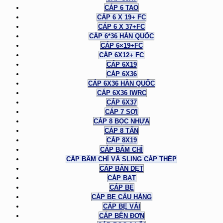
CÁP 6 TAO
CÁP 6 X 19+ FC
CÁP 6 X 37+FC
CÁP 6*36 HÀN QUỐC
CÁP 6×19+FC
CÁP 6X12+ FC
CÁP 6X19
CÁP 6X36
CÁP 6X36 HÀN QUỐC
CÁP 6X36 IWRC
CÁP 6X37
CÁP 7 SỢI
CÁP 8 BỌC NHỰA
CÁP 8 TẤN
CÁP 8X19
CÁP BẤM CHÌ
CÁP BẤM CHÌ VÀ SLING CÁP THÉP
CÁP BẢN DẸT
CÁP BẠT
CÁP BẸ
CÁP BẸ CẨU HÀNG
CÁP BẸ VẢI
CÁP BỆN ĐƠN