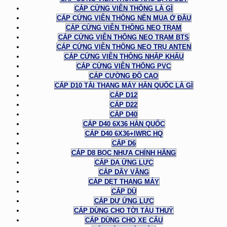
CÁP CỨNG VIỄN THÔNG LÀ GÌ
CÁP CỨNG VIỄN THÔNG NÊN MUA Ở ĐÂU
CÁP CỨNG VIỄN THÔNG NEO TRẠM
CÁP CỨNG VIỄN THÔNG NEO TRẠM BTS
CÁP CỨNG VIỄN THÔNG NEO TRỤ ANTEN
CÁP CỨNG VIỄN THÔNG NHẬP KHẨU
CÁP CỨNG VIỄN THÔNG PVC
CÁP CƯỜNG ĐỘ CAO
CÁP D10 TẢI THANG MÁY HÀN QUỐC LÀ GÌ
CÁP D12
CÁP D22
CÁP D40
CÁP D40 6X36 HÀN QUỐC
CÁP D40 6X36+IWRC HQ
CÁP D6
CÁP D8 BỌC NHỰA CHÍNH HÃNG
CÁP DẠ ỨNG LỰC
CÁP DÂY VĂNG
CÁP DẸT THANG MÁY
CÁP DÙ
CÁP DỰ ỨNG LỰC
CÁP DÙNG CHO TỜI TÀU THUỶ
CÁP DÙNG CHO XE CẨU