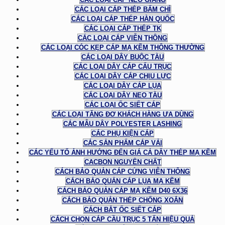
CÁC LOẠI CÁP THÉP BẤM CHÌ
CÁC LOẠI CÁP THÉP HÀN QUỐC
CÁC LOẠI CÁP THÉP TK
CÁC LOẠI CÁP VIỄN THÔNG
CÁC LOẠI CÓC KẸP CÁP MẠ KẼM THÔNG THƯỜNG
CÁC LOẠI DÂY BUỘC TÀU
CÁC LOẠI DÂY CÁP CẨU TRỤC
CÁC LOẠI DÂY CÁP CHỊU LỰC
CÁC LOẠI DÂY CÁP LỤA
CÁC LOẠI DÂY NEO TÀU
CÁC LOẠI ỐC SIẾT CÁP
CÁC LOẠI TĂNG ĐƠ KHÁCH HÀNG ƯA DÙNG
CÁC MẪU DÂY POLYESTER LASHING
CÁC PHỤ KIỆN CÁP
CÁC SẢN PHẨM CÁP VẢI
CÁC YẾU TỐ ẢNH HƯỞNG ĐẾN GIÁ CẢ DÂY THÉP MẠ KẼM
CACBON NGUYÊN CHẤT
CÁCH BẢO QUẢN CÁP CỨNG VIỄN THÔNG
CÁCH BẢO QUẢN CÁP LỤA MẠ KẼM
CÁCH BẢO QUẢN CÁP MẠ KẼM D40 6X36
CÁCH BẢO QUẢN THÉP CHỐNG XOẮN
CÁCH BẮT ỐC SIẾT CÁP
CÁCH CHỌN CÁP CẦU TRỤC 5 TẤN HIỆU QUẢ