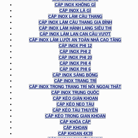
CÁP INOX KHÔNG GỈ
CÁP INOX LÀ GÌ
CÁP INOX LÀM CẦU THANG
CÁP INOX LÀM CẦU THANG GIA ĐÌNH
CÁP INOX LÀM HÀNH LANG SIÊU THỊ
CÁP INOX LÀM LAN CAN CẦU VƯỢT
CÁP INOX LÀM LƯỚI AN TOÀN NHÀ CAO TẦNG
CÁP INOX PHI 12
CÁP INOX PHI 2
CÁP INOX PHI 20
CÁP INOX PHI 4
CÁP INOX PHI 6
CÁP INOX SÁNG BÓNG
CÁP INOX TRANG TRÍ
CÁP INOX TRONG TRANG TRÍ NỘI NGOẠI THẤT
CÁP INOX TRUNG QUỐC
CÁP KÉO GIÀN KHOAN
CÁP KÉO NEO TÀU
CÁP KÉO TÀU THUYỀN
CÁP KÉO TRONG GIAN KHOAN
CÁP KHÓA CÁP
CÁP KHOAN
CÁP KHOAN 4X39