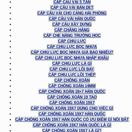
CÁP CẨU VẢI 5 TẤN
CÁP CẨU VẢI BẢN DẸT
CÁP CẨU VẢI CHO CẢNG HẢI PHÒNG
CÁP CẨU VẢI HÀN QUỐC
CÁP CẨU XÂY DỰNG
CÁP CHẰNG HÀNG
CÁP CHE NẮNG TRƯỜNG HỌC
CÁP CHỊU LỰC
CÁP CHỊU LỰC BỌC NHỰA
CÁP CHỊU LỰC BỌC NHỰA GIÁ BAO NHIÊU?
CÁP CHỊU LỰC BỌC NHỰA NHẬP KHẨU
CÁP CHỊU LỰC LÀ GÌ
CÁP CHỊU LỰC LÕI ĐAY
CÁP CHỊU LỰC LÕI THÉP
CÁP CHỐNG XOẮN
CÁP CHỐNG XOẮN 14MM
CÁP CHỐNG XOẮN 18×7 HÀN QUỐC
CÁP CHỐNG XOẮN 19 TAO
CÁP CHỐNG XOẮN 19X7
CÁP CHỐNG XOẮN 19X7 DÙNG CHO VIỆC GÌ
CÁP CHỐNG XOẮN 19X7 HÀN QUỐC
CÁP CHỐNG XOẮN 19X7 HÀN QUỐC CÓ ƯU ĐIỂM GÌ NỔI BẬT
CÁP CHỐNG XOẮN 19X7 HÀN QUỐC LÀ GÌ
CÁP CHỐNG XOẮN 19X7 LÀ GÌ?