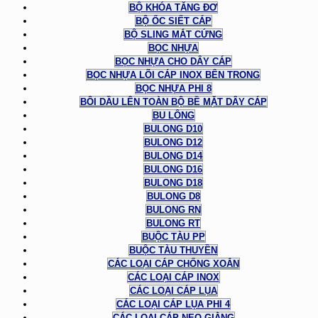
BỘ KHÓA TĂNG ĐƠ
BỘ ỐC SIẾT CÁP
BỘ SLING MẮT CỨNG
BỌC NHỰA
BỌC NHỰA CHO DÂY CÁP
BỌC NHỰA LÕI CÁP INOX BÊN TRONG
BỌC NHỰA PHI 8
BÔI DẦU LÊN TOÀN BỘ BỀ MẶT DÂY CÁP
BU LÔNG
BULONG D10
BULONG D12
BULONG D14
BULONG D16
BULONG D18
BULONG D8
BULONG RN
BULONG RT
BUỘC TÀU PP
BUỘC TÀU THUYỀN
CÁC LOẠI CÁP CHỐNG XOẮN
CÁC LOẠI CÁP INOX
CÁC LOẠI CÁP LỤA
CÁC LOẠI CÁP LỤA PHI 4
CÁC LOẠI CÁP NEO GIẰNG