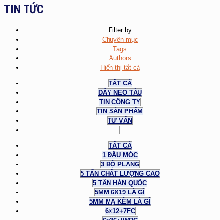
TIN TỨC
Filter by
Chuyên mục
Tags
Authors
Hiển thị tất cả
TẤT CẢ
DÂY NEO TÀU
TIN CÔNG TY
TIN SẢN PHẨM
TƯ VẤN
TẤT CẢ
1 ĐẦU MÓC
3 BỘ PLANG
5 TẤN CHẤT LƯỢNG CAO
5 TẤN HÀN QUỐC
5MM 6X19 LÀ GÌ
5MM MẠ KẼM LÀ GÌ
6×12+7FC