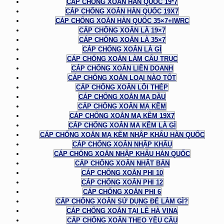
CÁP CHỐNG XOẮN HÀN QUỐC 19*7
CÁP CHỐNG XOẮN HÀN QUỐC 19X7
CÁP CHỐNG XOẮN HÀN QUỐC 35×7+IWRC
CÁP CHỐNG XOẮN LÀ 19×7
CÁP CHỐNG XOẮN LÀ 35×7
CÁP CHỐNG XOẮN LÀ GÌ
CÁP CHỐNG XOẮN LÀM CẨU TRỤC
CÁP CHỐNG XOẮN LIÊN DOANH
CÁP CHỐNG XOẮN LOẠI NÀO TỐT
CÁP CHỐNG XOẮN LÕI THÉP
CÁP CHỐNG XOẮN MẠ DẦU
CÁP CHỐNG XOẮN MẠ KẼM
CÁP CHỐNG XOẮN MẠ KẼM 19X7
CÁP CHỐNG XOẮN MẠ KẼM LÀ GÌ
CÁP CHỐNG XOẮN MẠ KẼM NHẬP KHẨU HÀN QUỐC
CÁP CHỐNG XOẮN NHẬP KHẨU
CÁP CHỐNG XOẮN NHẬP KHẨU HÀN QUỐC
CÁP CHỐNG XOẮN NHẬT BẢN
CÁP CHỐNG XOẮN PHI 10
CÁP CHỐNG XOẮN PHI 12
CÁP CHỐNG XOẮN PHI 6
CÁP CHỐNG XOẮN SỬ DỤNG ĐỂ LÀM GÌ?
CÁP CHỐNG XOẮN TẠI LÊ HÀ VINA
CÁP CHỐNG XOẮN THEO YÊU CẦU