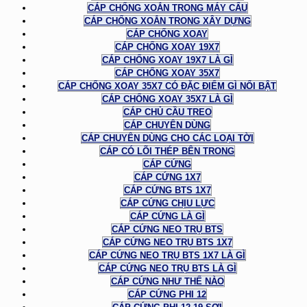
CÁP CHỐNG XOẮN TRONG MÁY CẨU
CÁP CHỐNG XOẮN TRONG XÂY DỰNG
CÁP CHỐNG XOAY
CÁP CHỐNG XOAY 19X7
CÁP CHỐNG XOAY 19X7 LÀ GÌ
CÁP CHỐNG XOAY 35X7
CÁP CHỐNG XOAY 35X7 CÓ ĐẶC ĐIỂM GÌ NỔI BẬT
CÁP CHỐNG XOAY 35X7 LÀ GÌ
CÁP CHỦ CẦU TREO
CÁP CHUYÊN DÙNG
CÁP CHUYÊN DÙNG CHO CÁC LOẠI TỜI
CÁP CÓ LÕI THÉP BÊN TRONG
CÁP CỨNG
CÁP CỨNG 1X7
CÁP CỨNG BTS 1X7
CÁP CỨNG CHỊU LỰC
CÁP CỨNG LÀ GÌ
CÁP CỨNG NEO TRỤ BTS
CÁP CỨNG NEO TRỤ BTS 1X7
CÁP CỨNG NEO TRỤ BTS 1X7 LÀ GÌ
CÁP CỨNG NEO TRỤ BTS LÀ GÌ
CÁP CỨNG NHƯ THẾ NÀO
CÁP CỨNG PHI 12