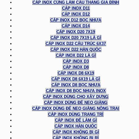
CÁP INOX CÙNG LÀM CẦU THANG GIA ĐÌNH
CÁP INOX D11
CÁP INOX D12
CÁP INOX D12 BỌC NHỰA
CÁP INOX D14
CÁP INOX D20 7X19
CÁP INOX D20 7X19 LÀ GÌ
CÁP INOX D22 CẤU TRÚC 6X37
CÁP INOX D22 HÀN QUỐC
CÁP INOX D22 LÀ GÌ
CÁP INOX D3
CÁP INOX D8
CÁP INOX D8 6X19
CÁP INOX D8 6X19 LÀ GÌ
CÁP INOX D8 BỌC NHỰA
CÁP INOX D8 BỌC NHỰA INOX
CÁP INOX DÙNG CHO XÂY DỰNG
CÁP INOX DÙNG ĐỂ NEO GIẰNG
CÁP INOX DÙNG ĐỂ NEO GIẰNG NÔNG TRẠI
CÁP INOX DÙNG TRANG TRÍ
CÁP INOX ĐỂ LÀM GÌ
CÁP INOX HÀN QUỐC
CÁP INOX KHÔNG BỊ GỈ
CÁP INOX KHÔNG BỊ RỈ