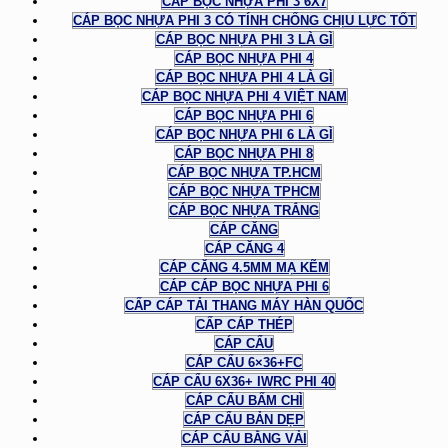
CÁP BỌC NHỰA PHI 3 6X7
CÁP BỌC NHỰA PHI 3 CÓ TÍNH CHỐNG CHỊU LỰC TỐT
CÁP BỌC NHỰA PHI 3 LÀ GÌ
CÁP BỌC NHỰA PHI 4
CÁP BỌC NHỰA PHI 4 LÀ GÌ
CÁP BỌC NHỰA PHI 4 VIỆT NAM
CÁP BỌC NHỰA PHI 6
CÁP BỌC NHỰA PHI 6 LÀ GÌ
CÁP BỌC NHỰA PHI 8
CÁP BỌC NHỰA TP.HCM
CÁP BỌC NHỰA TPHCM
CÁP BỌC NHỰA TRẮNG
CÁP CĂNG
CÁP CĂNG 4
CÁP CĂNG 4.5MM MẠ KẼM
CÁP CÁP BỌC NHỰA PHI 6
CẤP CÁP TẢI THANG MÁY HÀN QUỐC
CẤP CÁP THÉP
CÁP CẨU
CÁP CẨU 6×36+FC
CÁP CẨU 6X36+ IWRC PHI 40
CÁP CẨU BẤM CHÌ
CÁP CẨU BẢN DẸP
CÁP CẨU BẰNG VẢI