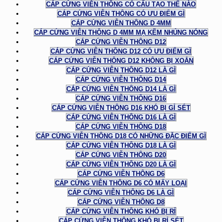
CÁP CỨNG VIỄN THÔNG CÓ CẤU TẠO THẾ NÀO
CÁP CỨNG VIỄN THÔNG CÓ ƯU ĐIỂM GÌ
CÁP CỨNG VIỄN THÔNG D 4MM
CÁP CỨNG VIỄN THÔNG D 4MM MẠ KẼM NHÚNG NÓNG
CÁP CỨNG VIỄN THÔNG D12
CÁP CỨNG VIỄN THÔNG D12 CÓ ƯU ĐIỂM GÌ
CÁP CỨNG VIỄN THÔNG D12 KHÔNG BỊ XOẮN
CÁP CỨNG VIỄN THÔNG D12 LÀ GÌ
CÁP CỨNG VIỄN THÔNG D14
CÁP CỨNG VIỄN THÔNG D14 LÀ GÌ
CÁP CỨNG VIỄN THÔNG D16
CÁP CỨNG VIỄN THÔNG D16 KHÓ BỊ GỈ SÉT
CÁP CỨNG VIỄN THÔNG D16 LÀ GÌ
CÁP CỨNG VIỄN THÔNG D18
CÁP CỨNG VIỄN THÔNG D18 CÓ NHỮNG ĐẶC ĐIỂM GÌ
CÁP CỨNG VIỄN THÔNG D18 LÀ GÌ
CÁP CỨNG VIỄN THÔNG D20
CÁP CỨNG VIỄN THÔNG D20 LÀ GÌ
CÁP CỨNG VIỄN THÔNG D6
CÁP CỨNG VIỄN THÔNG D6 CÓ MẤY LOẠI
CÁP CỨNG VIỄN THÔNG D6 LÀ GÌ
CÁP CỨNG VIỄN THÔNG D8
CÁP CỨNG VIỄN THÔNG KHÓ BỊ RỈ
CÁP CỨNG VIỄN THÔNG KHÓ BỊ RỈ SÉT