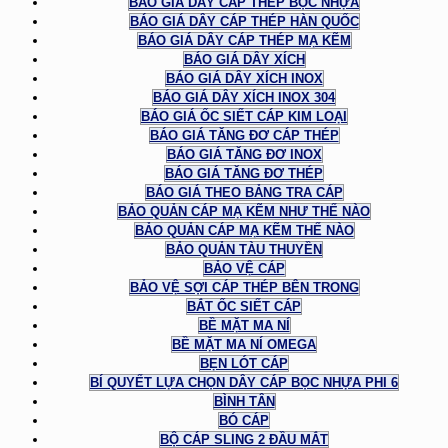
BÁO GIÁ DÂY CÁP THÉP BỌC NHỰA
BÁO GIÁ DÂY CÁP THÉP HÀN QUỐC
BÁO GIÁ DÂY CÁP THÉP MẠ KẼM
BÁO GIÁ DÂY XÍCH
BÁO GIÁ DÂY XÍCH INOX
BÁO GIÁ DÂY XÍCH INOX 304
BÁO GIÁ ỐC SIẾT CÁP KIM LOẠI
BÁO GIÁ TĂNG ĐƠ CÁP THÉP
BÁO GIÁ TĂNG ĐƠ INOX
BÁO GIÁ TĂNG ĐƠ THÉP
BÁO GIÁ THEO BẢNG TRA CÁP
BẢO QUẢN CÁP MẠ KẼM NHƯ THẾ NÀO
BẢO QUẢN CÁP MẠ KẼM THẾ NÀO
BẢO QUẢN TÀU THUYỀN
BẢO VỆ CÁP
BẢO VỆ SỢI CÁP THÉP BÊN TRONG
BẮT ỐC SIẾT CÁP
BỀ MẶT MA NÍ
BỀ MẶT MA NÍ OMEGA
BẸN LÓT CÁP
BÍ QUYẾT LỰA CHỌN DÂY CÁP BỌC NHỰA PHI 6
BÌNH TÂN
BÓ CÁP
BỘ CÁP SLING 2 ĐẦU MẮT