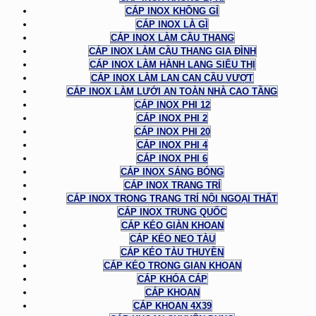
CÁP INOX KHÔNG GỈ
CÁP INOX LÀ GÌ
CÁP INOX LÀM CẦU THANG
CÁP INOX LÀM CẦU THANG GIA ĐÌNH
CÁP INOX LÀM HÀNH LANG SIÊU THỊ
CÁP INOX LÀM LAN CAN CẦU VƯỢT
CÁP INOX LÀM LƯỚI AN TOÀN NHÀ CAO TẦNG
CÁP INOX PHI 12
CÁP INOX PHI 2
CÁP INOX PHI 20
CÁP INOX PHI 4
CÁP INOX PHI 6
CÁP INOX SÁNG BÓNG
CÁP INOX TRANG TRÍ
CÁP INOX TRONG TRANG TRÍ NỘI NGOẠI THẤT
CÁP INOX TRUNG QUỐC
CÁP KÉO GIÀN KHOAN
CÁP KÉO NEO TÀU
CÁP KÉO TÀU THUYỀN
CÁP KÉO TRONG GIAN KHOAN
CÁP KHÓA CÁP
CÁP KHOAN
CÁP KHOAN 4X39