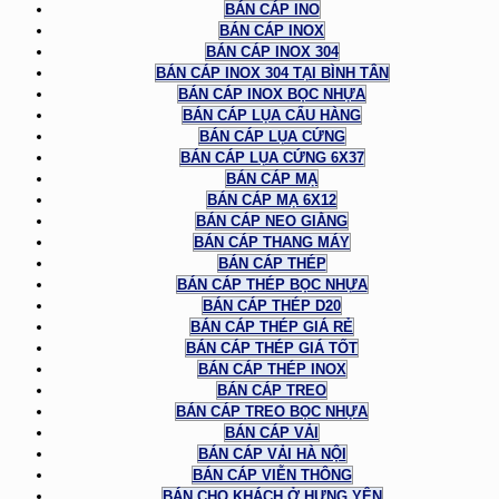
BÁN CÁP INO
BÁN CÁP INOX
BÁN CÁP INOX 304
BÁN CÁP INOX 304 TẠI BÌNH TÂN
BÁN CÁP INOX BỌC NHỰA
BÁN CÁP LỤA CẨU HÀNG
BÁN CÁP LỤA CỨNG
BÁN CÁP LỤA CỨNG 6X37
BÁN CÁP MẠ
BÁN CÁP MẠ 6X12
BÁN CÁP NEO GIẰNG
BÁN CÁP THANG MÁY
BÁN CÁP THÉP
BÁN CÁP THÉP BỌC NHỰA
BÁN CÁP THÉP D20
BÁN CÁP THÉP GIÁ RẺ
BÁN CÁP THÉP GIÁ TỐT
BÁN CÁP THÉP INOX
BÁN CÁP TREO
BÁN CÁP TREO BỌC NHỰA
BÁN CÁP VẢI
BÁN CÁP VẢI HÀ NỘI
BÁN CÁP VIỄN THÔNG
BÁN CHO KHÁCH Ở HƯNG YÊN