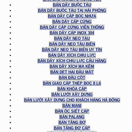
BÁN DÂY BUỘC TÀU
BÁN DÂY BUỘC TÀU TẠI HẢI PHÒNG
BÁN DÂY CÁP BỌC NHỰA
BÁN DÂY CÁP CỨNG
BÁN DÂY CÁP CỨNG VIỄN THÔNG
BÁN DÂY CÁP INOX 304
BÁN DÂY NEO TÀU
BÁN DÂY NEO TÀU BIỂN
BÁN DÂY NEO TÀU BIỂN UY TÍN
BÁN DÂY XÍCH CHỊU LỰC
BÁN DÂY XÍCH CHỊU LỰC CẨU HÀNG
BÁN DÂY XÍCH MẠ KẼM
BẢN DẸT HAI ĐẦU MẮT
BẢN ĐẦU CỘT
BÀN GIAO CÁP THÉP BỌC 8 L6
BÁN KHÓA CÁP
BÁN LƯỚI XÂY DỰNG
BÁN LƯỚI XÂY DỰNG CHO KHÁCH HÀNG HÀ ĐÔNG
BÁN MANI
BÁN ỐC SIẾT CÁP
BÁN PALANG
BÁN TĂNG ĐƠ
BÁN TĂNG ĐƠ CÁP