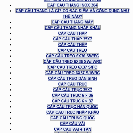
CÁP CẦU THANG INOX 304
CÁP CẦU THANG LÀ GÌ? CÓ ĐẶC ĐIỂM VÀ CÔNG DỤNG NHƯ
THẾ NÀO?
CÁP CẨU THANG MÁY
CÁP CẦU THANG NHẬP KHẨU
CÁP CẨU THÁP
CÁP CẨU THÁP 35X7
CÁP CẨU THÉP
CÁP CẦU TREO
CÁP CẦU TREO 6X36 SW/FC
CÁP CẦU TREO 6X36 SW/IWRC
CÁP CẦU TREO 6X37 S/FC
CÁP CẦU TREO 6X37 S/IWRC
CÁP CẦU TREO DÂN SINH
CÁP CẨU TRỤC
CÁP CẨU TRỤC 35X7
CÁP CẨU TRỤC 6 × 36
CÁP CẨU TRỤC 6 × 37
CÁP CẨU TRỤC HÀN QUỐC
CÁP CẨU TRỤC NHẬP KHẨU
CÁP CẨU TRUNG QUỐC
CÁP CẨU VẢI
CÁP CẨU VẢI 4 TẤN