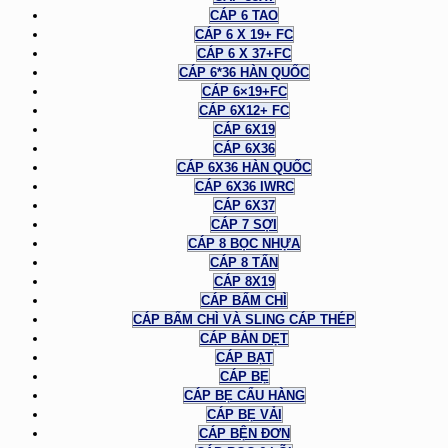
CÁP 6 TAO
CÁP 6 X 19+ FC
CÁP 6 X 37+FC
CÁP 6*36 HÀN QUỐC
CÁP 6×19+FC
CÁP 6X12+ FC
CÁP 6X19
CÁP 6X36
CÁP 6X36 HÀN QUỐC
CÁP 6X36 IWRC
CÁP 6X37
CÁP 7 SỢI
CÁP 8 BỌC NHỰA
CÁP 8 TẤN
CÁP 8X19
CÁP BẤM CHÌ
CÁP BẤM CHÌ VÀ SLING CÁP THÉP
CÁP BẢN DẸT
CÁP BẠT
CÁP BẸ
CÁP BẸ CẨU HÀNG
CÁP BẸ VẢI
CÁP BỆN ĐƠN