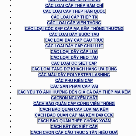
CÁC LOẠI CÁP THÉP BẤM CHÌ
CÁC LOẠI CÁP THÉP HÀN QUỐC
CÁC LOẠI CÁP THÉP TK
CÁC LOẠI CÁP VIỄN THÔNG
CÁC LOẠI CÓC KẸP CÁP MẠ KẼM THÔNG THƯỜNG
CÁC LOẠI DÂY BUỘC TÀU
CÁC LOẠI DÂY CÁP CẨU TRỤC
CÁC LOẠI DÂY CÁP CHỊU LỰC
CÁC LOẠI DÂY CÁP LỤA
CÁC LOẠI DÂY NEO TÀU
CÁC LOẠI ỐC SIẾT CÁP
CÁC LOẠI TĂNG ĐƠ KHÁCH HÀNG ƯA DÙNG
CÁC MẪU DÂY POLYESTER LASHING
CÁC PHỤ KIỆN CÁP
CÁC SẢN PHẨM CÁP VẢI
CÁC YẾU TỐ ẢNH HƯỞNG ĐẾN GIÁ CẢ DÂY THÉP MẠ KẼM
CACBON NGUYÊN CHẤT
CÁCH BẢO QUẢN CÁP CỨNG VIỄN THÔNG
CÁCH BẢO QUẢN CÁP LỤA MẠ KẼM
CÁCH BẢO QUẢN CÁP MẠ KẼM D40 6X36
CÁCH BẢO QUẢN THÉP CHỐNG XOẮN
CÁCH BẮT ỐC SIẾT CÁP
CÁCH CHỌN CÁP CẦU TRỤC 5 TẤN HIỆU QUẢ