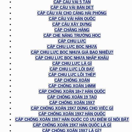
CÁP CẨU VẢI 5 TẤN
CÁP CẨU VẢI BẢN DẸT
CÁP CẨU VẢI CHO CẢNG HẢI PHÒNG
CÁP CẨU VẢI HÀN QUỐC
CÁP CẨU XÂY DỰNG
CÁP CHẰNG HÀNG
CÁP CHE NẮNG TRƯỜNG HỌC
CÁP CHỊU LỰC
CÁP CHỊU LỰC BỌC NHỰA
CÁP CHỊU LỰC BỌC NHỰA GIÁ BAO NHIÊU?
CÁP CHỊU LỰC BỌC NHỰA NHẬP KHẨU
CÁP CHỊU LỰC LÀ GÌ
CÁP CHỊU LỰC LÕI ĐAY
CÁP CHỊU LỰC LÕI THÉP
CÁP CHỐNG XOẮN
CÁP CHỐNG XOẮN 14MM
CÁP CHỐNG XOẮN 18×7 HÀN QUỐC
CÁP CHỐNG XOẮN 19 TAO
CÁP CHỐNG XOẮN 19X7
CÁP CHỐNG XOẮN 19X7 DÙNG CHO VIỆC GÌ
CÁP CHỐNG XOẮN 19X7 HÀN QUỐC
CÁP CHỐNG XOẮN 19X7 HÀN QUỐC CÓ ƯU ĐIỂM GÌ NỔI BẬT
CÁP CHỐNG XOẮN 19X7 HÀN QUỐC LÀ GÌ
CÁP CHỐNG XOẮN 19X7 LÀ GÌ?