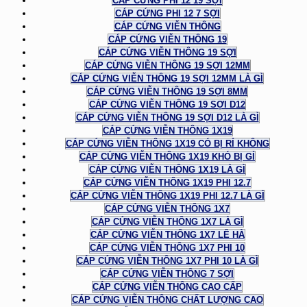
CÁP CỨNG PHI 12 19 SỢI
CÁP CỨNG PHI 12 7 SỢI
CÁP CỨNG VIỄN THÔNG
CÁP CỨNG VIỄN THÔNG 19
CÁP CỨNG VIỄN THÔNG 19 SỢI
CÁP CỨNG VIỄN THÔNG 19 SỢI 12MM
CÁP CỨNG VIỄN THÔNG 19 SỢI 12MM LÀ GÌ
CÁP CỨNG VIỄN THÔNG 19 SỢI 8MM
CÁP CỨNG VIỄN THÔNG 19 SỢI D12
CÁP CỨNG VIỄN THÔNG 19 SỢI D12 LÀ GÌ
CÁP CỨNG VIỄN THÔNG 1X19
CÁP CỨNG VIỄN THÔNG 1X19 CÓ BỊ RỈ KHÔNG
CÁP CỨNG VIỄN THÔNG 1X19 KHÓ BỊ GỈ
CÁP CỨNG VIỄN THÔNG 1X19 LÀ GÌ
CÁP CỨNG VIỄN THÔNG 1X19 PHI 12.7
CÁP CỨNG VIỄN THÔNG 1X19 PHI 12.7 LÀ GÌ
CÁP CỨNG VIỄN THÔNG 1X7
CÁP CỨNG VIỄN THÔNG 1X7 LÀ GÌ
CÁP CỨNG VIỄN THÔNG 1X7 LÊ HÀ
CÁP CỨNG VIỄN THÔNG 1X7 PHI 10
CÁP CỨNG VIỄN THÔNG 1X7 PHI 10 LÀ GÌ
CÁP CỨNG VIỄN THÔNG 7 SỢI
CÁP CỨNG VIỄN THÔNG CAO CẤP
CÁP CỨNG VIỄN THÔNG CHẤT LƯỢNG CAO