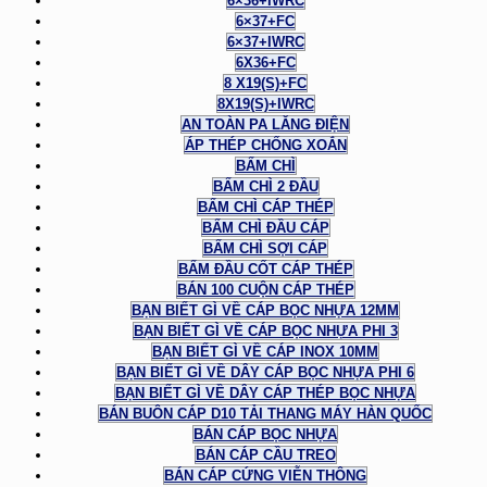
6×36+IWRC
6×37+FC
6×37+IWRC
6X36+FC
8 X19(S)+FC
8X19(S)+IWRC
AN TOÀN PA LĂNG ĐIỆN
ÁP THÉP CHỐNG XOẮN
BẤM CHÌ
BẤM CHÌ 2 ĐẦU
BẤM CHÌ CÁP THÉP
BẤM CHÌ ĐẦU CÁP
BẤM CHÌ SỢI CÁP
BẤM ĐẦU CỐT CÁP THÉP
BÁN 100 CUỘN CÁP THÉP
BẠN BIẾT GÌ VỀ CÁP BỌC NHỰA 12MM
BẠN BIẾT GÌ VỀ CÁP BỌC NHỰA PHI 3
BẠN BIẾT GÌ VỀ CÁP INOX 10MM
BẠN BIẾT GÌ VỀ DÂY CÁP BỌC NHỰA PHI 6
BẠN BIẾT GÌ VỀ DÂY CÁP THÉP BỌC NHỰA
BÁN BUÔN CÁP D10 TẢI THANG MÁY HÀN QUỐC
BÁN CÁP BỌC NHỰA
BÁN CÁP CẦU TREO
BÁN CÁP CỨNG VIỄN THÔNG