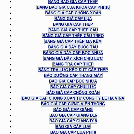
BẢNG BÁO GIÁ CÁP THÉP
BẢNG BÁO GIÁ CỦA KHÓA CÁP PHI 10
BẢNG GIÁ CÁP CHỐNG XOẮN
BẢNG GIÁ CÁP LỤA
BẢNG GIÁ CÁP THÉP
BẢNG GIÁ CÁP THÉP CẨU
BẢNG GIÁ CÁP THÉP CẦU TREO
BẢNG GIÁ CÁP THÉP MẠ KẼM
BẢNG GIÁ DÂY BUỘC TÀU
BẢNG GIÁ DÂY CÁP BỌC NHỰA
BẢNG GIÁ DÂY XÍCH CHỊU LỰC
BẢNG TRA CÁP THÉP
BẢNG TRA LỰC KÉO ĐỨT CÁP THÉP
BẢO DƯỠNG CÁP THANG MÁY
BÁO GIÁ CÁP BỌC NHỰA
BÁO GIÁ CÁP CHỊU LỰC
BÁO GIÁ CÁP CHỐNG XOẮN
BÁO GIÁ CÁP CHỐNG XOẮN TỪ CÔNG TY LÊ HÀ VINA
BÁO GIÁ CÁP CỨNG VIỄN THÔNG
BÁO GIÁ CÁP GIẰNG
BÁO GIÁ CÁP GIẰNG D16
BÁO GIÁ CÁP GIẰNG D18
BÁO GIÁ CÁP LỤA
BÁO GIÁ CÁP LỤA PHI 8