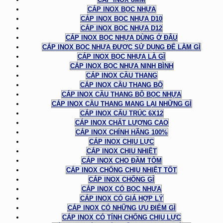
CÁP INOX BỌC NHỰA
CÁP INOX BỌC NHỰA D10
CÁP INOX BỌC NHỰA D12
CÁP INOX BỌC NHỰA DÙNG Ở ĐÂU
CÁP INOX BỌC NHỰA ĐƯỢC SỬ DỤNG ĐỂ LÀM GÌ
CÁP INOX BỌC NHỰA LÀ GÌ
CÁP INOX BỌC NHỰA NINH BÌNH
CÁP INOX CẦU THANG
CÁP INOX CẦU THANG BỘ
CÁP INOX CẦU THANG BỘ BỌC NHỰA
CÁP INOX CẦU THANG MANG LẠI NHỮNG GÌ
CÁP INOX CẤU TRÚC 6X12
CÁP INOX CHẤT LƯỢNG CAO
CÁP INOX CHÍNH HÃNG 100%
CÁP INOX CHỊU LỰC
CÁP INOX CHỊU NHIỆT
CÁP INOX CHO ĐẦM TÔM
CÁP INOX CHỐNG CHỊU NHIỆT TỐT
CÁP INOX CHỐNG GỈ
CÁP INOX CÓ BỌC NHỰA
CÁP INOX CÓ GIÁ HỢP LÝ
CÁP INOX CÓ NHỮNG ƯU ĐIỂM GÌ
CÁP INOX CÓ TÍNH CHỐNG CHỊU LỰC