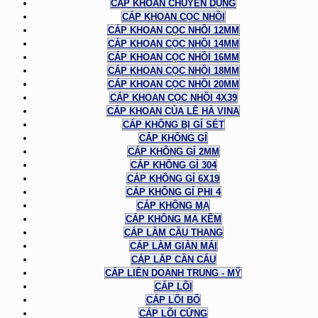
CÁP KHOAN CHUYÊN DỤNG
CÁP KHOAN CỌC NHỒI
CÁP KHOAN CỌC NHỒI 12MM
CÁP KHOAN CỌC NHỒI 14MM
CÁP KHOAN CỌC NHỒI 16MM
CÁP KHOAN CỌC NHỒI 18MM
CÁP KHOAN CỌC NHỒI 20MM
CÁP KHOAN CỌC NHỒI 4X39
CÁP KHOAN CỦA LÊ HÀ VINA
CÁP KHÔNG BỊ GỈ SÉT
CÁP KHÔNG GỈ
CÁP KHÔNG GỈ 2MM
CÁP KHÔNG GỈ 304
CÁP KHÔNG GỈ 6X19
CÁP KHÔNG GỈ PHI 4
CÁP KHÔNG MẠ
CÁP KHÔNG MẠ KẼM
CÁP LÀM CẦU THANG
CÁP LÀM GIÀN MÁI
CÁP LẮP CẦN CẨU
CÁP LIÊN DOANH TRUNG - MỸ
CÁP LÕI
CÁP LÕI BỐ
CÁP LÕI CỨNG