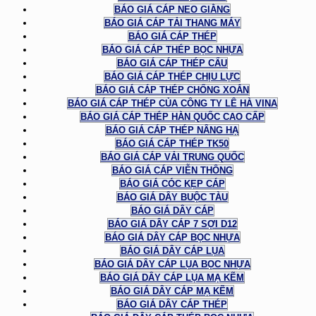
BÁO GIÁ CÁP NEO GIẰNG
BÁO GIÁ CÁP TẢI THANG MÁY
BÁO GIÁ CÁP THÉP
BÁO GIÁ CÁP THÉP BỌC NHỰA
BÁO GIÁ CÁP THÉP CẨU
BÁO GIÁ CÁP THÉP CHỊU LỰC
BÁO GIÁ CÁP THÉP CHỐNG XOẮN
BÁO GIÁ CÁP THÉP CỦA CÔNG TY LÊ HÀ VINA
BÁO GIÁ CÁP THÉP HÀN QUỐC CAO CẤP
BÁO GIÁ CÁP THÉP NÂNG HẠ
BÁO GIÁ CÁP THÉP TK50
BÁO GIÁ CÁP VẢI TRUNG QUỐC
BÁO GIÁ CÁP VIỄN THÔNG
BÁO GIÁ CÓC KẸP CÁP
BÁO GIÁ DÂY BUỘC TÀU
BÁO GIÁ DÂY CÁP
BÁO GIÁ DÂY CÁP 7 SỢI D12
BÁO GIÁ DÂY CÁP BỌC NHỰA
BÁO GIÁ DÂY CÁP LỤA
BÁO GIÁ DÂY CÁP LỤA BỌC NHỰA
BÁO GIÁ DÂY CÁP LỤA MẠ KẼM
BÁO GIÁ DÂY CÁP MẠ KẼM
BÁO GIÁ DÂY CÁP THÉP