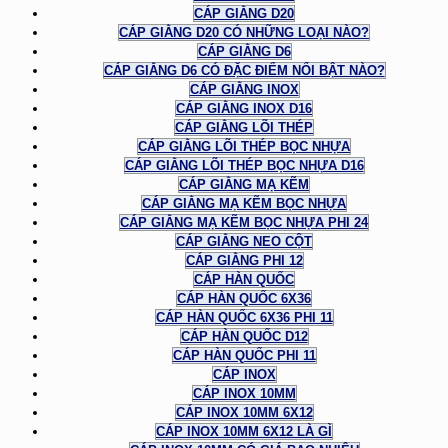
CÁP GIẰNG D20
CÁP GIẰNG D20 CÓ NHỮNG LOẠI NÀO?
CÁP GIẰNG D6
CÁP GIẰNG D6 CÓ ĐẶC ĐIỂM NỔI BẬT NÀO?
CÁP GIẰNG INOX
CÁP GIẰNG INOX D16
CÁP GIẰNG LÕI THÉP
CÁP GIẰNG LÕI THÉP BỌC NHỰA
CÁP GIẰNG LÕI THÉP BỌC NHỰA D16
CÁP GIẰNG MẠ KẼM
CÁP GIẰNG MẠ KẼM BỌC NHỰA
CÁP GIẰNG MẠ KẼM BỌC NHỰA PHI 24
CÁP GIẰNG NEO CỘT
CÁP GIẰNG PHI 12
CÁP HÀN QUỐC
CÁP HÀN QUỐC 6X36
CÁP HÀN QUỐC 6X36 PHI 11
CÁP HÀN QUỐC D12
CÁP HÀN QUỐC PHI 11
CÁP INOX
CÁP INOX 10MM
CÁP INOX 10MM 6X12
CÁP INOX 10MM 6X12 LÀ GÌ