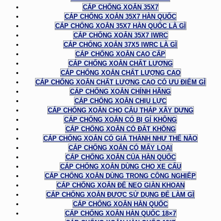
CÁP CHỐNG XOẮN 35X7
CÁP CHỐNG XOẮN 35X7 HÀN QUỐC
CÁP CHỐNG XOẮN 35X7 HÀN QUỐC LÀ GÌ
CÁP CHỐNG XOẮN 35X7 IWRC
CÁP CHỐNG XOẮN 37X5 IWRC LÀ GÌ
CÁP CHỐNG XOẮN CAO CẤP
CÁP CHỐNG XOẮN CHẤT LƯỢNG
CÁP CHỐNG XOẮN CHẤT LƯỢNG CAO
CÁP CHỐNG XOẮN CHẤT LƯỢNG CAO CÓ ƯU ĐIỂM GÌ
CÁP CHỐNG XOẮN CHÍNH HÃNG
CÁP CHỐNG XOẮN CHỊU LỰC
CÁP CHỐNG XOẮN CHO CẨU THÁP XÂY DỰNG
CÁP CHỐNG XOẮN CÓ BỊ GỈ KHÔNG
CÁP CHỐNG XOẮN CÓ ĐẮT KHÔNG
CÁP CHỐNG XOẮN CÓ GIÁ THÀNH NHƯ THẾ NÀO
CÁP CHỐNG XOẮN CÓ MẤY LOẠI
CÁP CHỐNG XOẮN CỦA HÀN QUỐC
CÁP CHỐNG XOẮN DÙNG CHO XE CẨU
CÁP CHỐNG XOẮN DÙNG TRONG CÔNG NGHIỆP
CÁP CHỐNG XOẮN ĐỂ NEO GIÀN KHOAN
CÁP CHỐNG XOẮN ĐƯỢC SỬ DỤNG ĐỂ LÀM GÌ
CÁP CHỐNG XOẮN HÀN QUỐC
CÁP CHỐNG XOẮN HÀN QUỐC 18×7