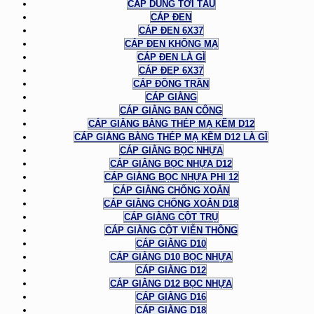
CÁP DÙNG TỜI TÀU
CÁP ĐEN
CÁP ĐEN 6X37
CÁP ĐEN KHÔNG MẠ
CÁP ĐEN LÀ GÌ
CÁP ĐEP 6X37
CÁP ĐỒNG TRẦN
CÁP GIẰNG
CÁP GIẰNG BAN CÔNG
CÁP GIẰNG BẰNG THÉP MẠ KẼM D12
CÁP GIẰNG BẰNG THÉP MẠ KẼM D12 LÀ GÌ
CÁP GIẰNG BỌC NHỰA
CÁP GIẰNG BỌC NHỰA D12
CÁP GIẰNG BỌC NHỰA PHI 12
CÁP GIẰNG CHỐNG XOẮN
CÁP GIẰNG CHỐNG XOẮN D18
CÁP GIẰNG CỘT TRỤ
CÁP GIẰNG CỘT VIỄN THÔNG
CÁP GIẰNG D10
CÁP GIẰNG D10 BỌC NHỰA
CÁP GIẰNG D12
CÁP GIẰNG D12 BỌC NHỰA
CÁP GIẰNG D16
CÁP GIẰNG D18