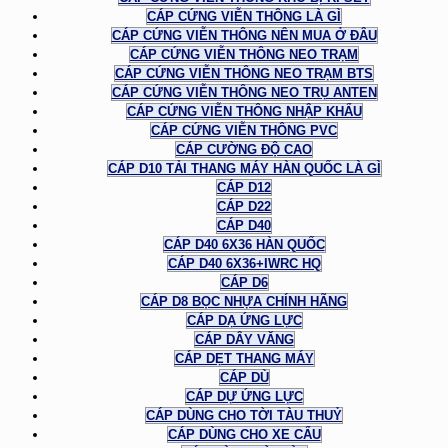
CÁP CỨNG VIỄN THÔNG LÀ GÌ
CÁP CỨNG VIỄN THÔNG NÊN MUA Ở ĐÂU
CÁP CỨNG VIỄN THÔNG NEO TRẠM
CÁP CỨNG VIỄN THÔNG NEO TRẠM BTS
CÁP CỨNG VIỄN THÔNG NEO TRỤ ANTEN
CÁP CỨNG VIỄN THÔNG NHẬP KHẨU
CÁP CỨNG VIỄN THÔNG PVC
CÁP CƯỜNG ĐỘ CAO
CÁP D10 TẢI THANG MÁY HÀN QUỐC LÀ GÌ
CÁP D12
CÁP D22
CÁP D40
CÁP D40 6X36 HÀN QUỐC
CÁP D40 6X36+IWRC HQ
CÁP D6
CÁP D8 BỌC NHỰA CHÍNH HÃNG
CÁP DẠ ỨNG LỰC
CÁP DÂY VĂNG
CÁP DẸT THANG MÁY
CÁP DÙ
CÁP DỰ ỨNG LỰC
CÁP DÙNG CHO TỜI TÀU THUỶ
CÁP DÙNG CHO XE CẨU