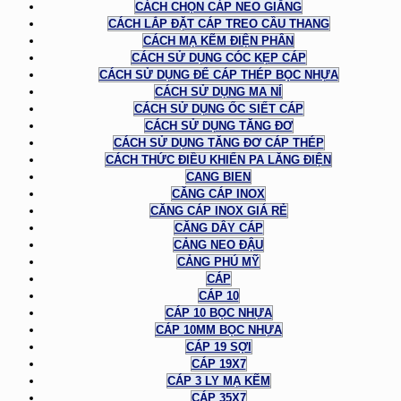
CÁCH CHỌN CÁP NEO GIẰNG
CÁCH LẮP ĐẶT CÁP TREO CẦU THANG
CÁCH MẠ KẼM ĐIỆN PHÂN
CÁCH SỬ DỤNG CÓC KẸP CÁP
CÁCH SỬ DỤNG ĐỂ CÁP THÉP BỌC NHỰA
CÁCH SỬ DỤNG MA NÍ
CÁCH SỬ DỤNG ỐC SIẾT CÁP
CÁCH SỬ DỤNG TĂNG ĐƠ
CÁCH SỬ DỤNG TĂNG ĐƠ CÁP THÉP
CÁCH THỨC ĐIỀU KHIỂN PA LĂNG ĐIỆN
CANG BIEN
CĂNG CÁP INOX
CĂNG CÁP INOX GIÁ RẺ
CĂNG DÂY CÁP
CẢNG NEO ĐẬU
CẢNG PHÚ MỸ
CÁP
CÁP 10
CÁP 10 BỌC NHỰA
CÁP 10MM BỌC NHỰA
CÁP 19 SỢI
CÁP 19X7
CÁP 3 LY MẠ KẼM
CÁP 35X7