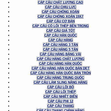
CÁP CẨU CHẤT LƯỢNG CAO
CÁP CẨU CHỊU LỰC
CÁP CẨU CHỐNG XOẮN
CÁP CẨU CHỐNG XOẮN 19X7
CÁP CẨU CƠ BẢN
CÁP CẨU CÓ LÕI THÉP BÊN TRONG
CÁP CẨU GIÁ TỐT
CÁP CẨU HÀN QUỐC
CÁP CẨU HÀNG
CÁP CẨU HÀNG 3 TẤN
CÁP CẨU HÀNG 5 TẤN
CÁP CẨU HÀNG BẰNG VẢI
CÁP CẨU HÀNG CHẤT LƯỢNG
CÁP CẨU HÀNG HÀN QUỐC
CÁP CẨU HÀNG HÀN QUỐC BẢN DẸT
CÁP CẨU HÀNG HÀN QUỐC BẢN TRÒN
CÁP CẨU HÀNG TRUNG QUỐC
CÁP CẨU LÀM SLING NÂNG HÀNG
CÁP CẨU LÕI BỐ
CÁP CẨU LÕI THÉP
CÁP CẨU NHIỆT ĐIỆN
CÁP CẨU PHI 12
CÁP CẦU THANG
CÁP CẦU THANG CHÍNH HÃNG