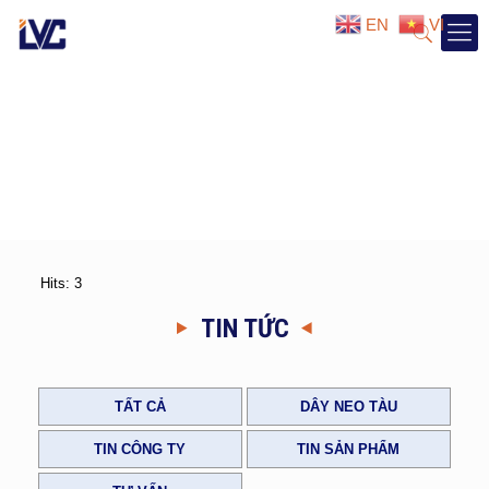
EN
VI
Hits: 3
TIN TỨC
TẤT CẢ
DÂY NEO TÀU
TIN CÔNG TY
TIN SẢN PHẨM