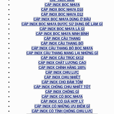
CÁP INOX BỌC NHỰA
CÁP INOX BỌC NHỰA D10
CÁP INOX BỌC NHỰA D12
CÁP INOX BỌC NHỰA DÙNG Ở ĐÂU
CÁP INOX BỌC NHỰA ĐƯỢC SỬ DỤNG ĐỂ LÀM GÌ
CÁP INOX BỌC NHỰA LÀ GÌ
CÁP INOX BỌC NHỰA NINH BÌNH
CÁP INOX CẦU THANG
CÁP INOX CẦU THANG BỘ
CÁP INOX CẦU THANG BỘ BỌC NHỰA
CÁP INOX CẦU THANG MANG LẠI NHỮNG GÌ
CÁP INOX CẤU TRÚC 6X12
CÁP INOX CHẤT LƯỢNG CAO
CÁP INOX CHÍNH HÃNG 100%
CÁP INOX CHỊU LỰC
CÁP INOX CHỊU NHIỆT
CÁP INOX CHO ĐẦM TÔM
CÁP INOX CHỐNG CHỊU NHIỆT TỐT
CÁP INOX CHỐNG GỈ
CÁP INOX CÓ BỌC NHỰA
CÁP INOX CÓ GIÁ HỢP LÝ
CÁP INOX CÓ NHỮNG ƯU ĐIỂM GÌ
CÁP INOX CÓ TÍNH CHỐNG CHỊU LỰC