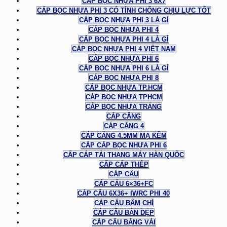
CÁP BỌC NHỰA PHI 3 6X7
CÁP BỌC NHỰA PHI 3 CÓ TÍNH CHỐNG CHỊU LỰC TỐT
CÁP BỌC NHỰA PHI 3 LÀ GÌ
CÁP BỌC NHỰA PHI 4
CÁP BỌC NHỰA PHI 4 LÀ GÌ
CÁP BỌC NHỰA PHI 4 VIỆT NAM
CÁP BỌC NHỰA PHI 6
CÁP BỌC NHỰA PHI 6 LÀ GÌ
CÁP BỌC NHỰA PHI 8
CÁP BỌC NHỰA TP.HCM
CÁP BỌC NHỰA TPHCM
CÁP BỌC NHỰA TRẮNG
CÁP CĂNG
CÁP CĂNG 4
CÁP CĂNG 4.5MM MẠ KẼM
CÁP CÁP BỌC NHỰA PHI 6
CẤP CÁP TẢI THANG MÁY HÀN QUỐC
CẤP CÁP THÉP
CÁP CẨU
CÁP CẨU 6×36+FC
CÁP CẨU 6X36+ IWRC PHI 40
CÁP CẨU BẤM CHÌ
CÁP CẨU BẢN DẸP
CÁP CẨU BẰNG VẢI