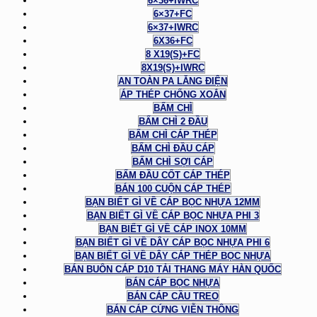
6×36+IWRC
6×37+FC
6×37+IWRC
6X36+FC
8 X19(S)+FC
8X19(S)+IWRC
AN TOÀN PA LĂNG ĐIỆN
ÁP THÉP CHỐNG XOẮN
BẤM CHÌ
BẤM CHÌ 2 ĐẦU
BẤM CHÌ CÁP THÉP
BẤM CHÌ ĐẦU CÁP
BẤM CHÌ SỢI CÁP
BẤM ĐẦU CỐT CÁP THÉP
BÁN 100 CUỘN CÁP THÉP
BẠN BIẾT GÌ VỀ CÁP BỌC NHỰA 12MM
BẠN BIẾT GÌ VỀ CÁP BỌC NHỰA PHI 3
BẠN BIẾT GÌ VỀ CÁP INOX 10MM
BẠN BIẾT GÌ VỀ DÂY CÁP BỌC NHỰA PHI 6
BẠN BIẾT GÌ VỀ DÂY CÁP THÉP BỌC NHỰA
BÁN BUÔN CÁP D10 TẢI THANG MÁY HÀN QUỐC
BÁN CÁP BỌC NHỰA
BÁN CÁP CẦU TREO
BÁN CÁP CỨNG VIỄN THÔNG