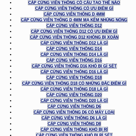
CÁP CỨNG VIỄN THÔNG CÓ CẤU TẠO THẾ NÀO
CÁP CỨNG VIỄN THÔNG CÓ ƯU ĐIỂM GÌ
CÁP CỨNG VIỄN THÔNG D 4MM
CÁP CỨNG VIỄN THÔNG D 4MM MẠ KẼM NHÚNG NÓNG
CÁP CỨNG VIỄN THÔNG D12
CÁP CỨNG VIỄN THÔNG D12 CÓ ƯU ĐIỂM GÌ
CÁP CỨNG VIỄN THÔNG D12 KHÔNG BỊ XOẮN
CÁP CỨNG VIỄN THÔNG D12 LÀ GÌ
CÁP CỨNG VIỄN THÔNG D14
CÁP CỨNG VIỄN THÔNG D14 LÀ GÌ
CÁP CỨNG VIỄN THÔNG D16
CÁP CỨNG VIỄN THÔNG D16 KHÓ BỊ GỈ SÉT
CÁP CỨNG VIỄN THÔNG D16 LÀ GÌ
CÁP CỨNG VIỄN THÔNG D18
CÁP CỨNG VIỄN THÔNG D18 CÓ NHỮNG ĐẶC ĐIỂM GÌ
CÁP CỨNG VIỄN THÔNG D18 LÀ GÌ
CÁP CỨNG VIỄN THÔNG D20
CÁP CỨNG VIỄN THÔNG D20 LÀ GÌ
CÁP CỨNG VIỄN THÔNG D6
CÁP CỨNG VIỄN THÔNG D6 CÓ MẤY LOẠI
CÁP CỨNG VIỄN THÔNG D6 LÀ GÌ
CÁP CỨNG VIỄN THÔNG D8
CÁP CỨNG VIỄN THÔNG KHÓ BỊ RỈ
CÁP CỨNG VIỄN THÔNG KHÓ BỊ RỈ SÉT