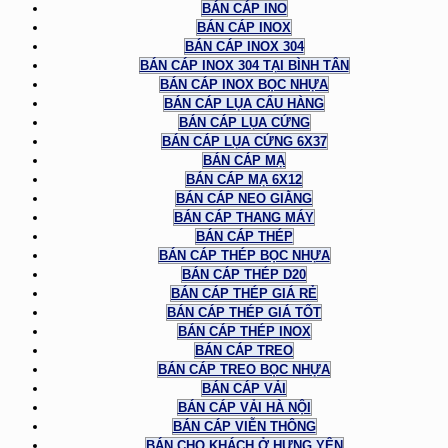
BÁN CÁP INO
BÁN CÁP INOX
BÁN CÁP INOX 304
BÁN CÁP INOX 304 TẠI BÌNH TÂN
BÁN CÁP INOX BỌC NHỰA
BÁN CÁP LỤA CẨU HÀNG
BÁN CÁP LỤA CỨNG
BÁN CÁP LỤA CỨNG 6X37
BÁN CÁP MẠ
BÁN CÁP MẠ 6X12
BÁN CÁP NEO GIẰNG
BÁN CÁP THANG MÁY
BÁN CÁP THÉP
BÁN CÁP THÉP BỌC NHỰA
BÁN CÁP THÉP D20
BÁN CÁP THÉP GIÁ RẺ
BÁN CÁP THÉP GIÁ TỐT
BÁN CÁP THÉP INOX
BÁN CÁP TREO
BÁN CÁP TREO BỌC NHỰA
BÁN CÁP VẢI
BÁN CÁP VẢI HÀ NỘI
BÁN CÁP VIỄN THÔNG
BÁN CHO KHÁCH Ở HƯNG YÊN