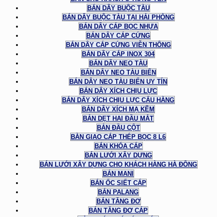
BÁN DÂY BUỘC TÀU
BÁN DÂY BUỘC TÀU TẠI HẢI PHÒNG
BÁN DÂY CÁP BỌC NHỰA
BÁN DÂY CÁP CỨNG
BÁN DÂY CÁP CỨNG VIỄN THÔNG
BÁN DÂY CÁP INOX 304
BÁN DÂY NEO TÀU
BÁN DÂY NEO TÀU BIỂN
BÁN DÂY NEO TÀU BIỂN UY TÍN
BÁN DÂY XÍCH CHỊU LỰC
BÁN DÂY XÍCH CHỊU LỰC CẨU HÀNG
BÁN DÂY XÍCH MẠ KẼM
BẢN DẸT HAI ĐẦU MẮT
BẢN ĐẦU CỘT
BÀN GIAO CÁP THÉP BỌC 8 L6
BÁN KHÓA CÁP
BÁN LƯỚI XÂY DỰNG
BÁN LƯỚI XÂY DỰNG CHO KHÁCH HÀNG HÀ ĐÔNG
BÁN MANI
BÁN ỐC SIẾT CÁP
BÁN PALANG
BÁN TĂNG ĐƠ
BÁN TĂNG ĐƠ CÁP