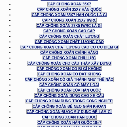
CÁP CHỐNG XOẮN 35X7
CÁP CHỐNG XOẮN 35X7 HÀN QUỐC
CÁP CHỐNG XOẮN 35X7 HÀN QUỐC LÀ GÌ
CÁP CHỐNG XOẮN 35X7 IWRC
CÁP CHỐNG XOẮN 37X5 IWRC LÀ GÌ
CÁP CHỐNG XOẮN CAO CẤP
CÁP CHỐNG XOẮN CHẤT LƯỢNG
CÁP CHỐNG XOẮN CHẤT LƯỢNG CAO
CÁP CHỐNG XOẮN CHẤT LƯỢNG CAO CÓ ƯU ĐIỂM GÌ
CÁP CHỐNG XOẮN CHÍNH HÃNG
CÁP CHỐNG XOẮN CHỊU LỰC
CÁP CHỐNG XOẮN CHO CẨU THÁP XÂY DỰNG
CÁP CHỐNG XOẮN CÓ BỊ GỈ KHÔNG
CÁP CHỐNG XOẮN CÓ ĐẮT KHÔNG
CÁP CHỐNG XOẮN CÓ GIÁ THÀNH NHƯ THẾ NÀO
CÁP CHỐNG XOẮN CÓ MẤY LOẠI
CÁP CHỐNG XOẮN CỦA HÀN QUỐC
CÁP CHỐNG XOẮN DÙNG CHO XE CẨU
CÁP CHỐNG XOẮN DÙNG TRONG CÔNG NGHIỆP
CÁP CHỐNG XOẮN ĐỂ NEO GIÀN KHOAN
CÁP CHỐNG XOẮN ĐƯỢC SỬ DỤNG ĐỂ LÀM GÌ
CÁP CHỐNG XOẮN HÀN QUỐC
CÁP CHỐNG XOẮN HÀN QUỐC 18×7