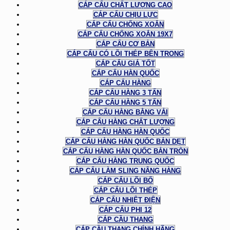
CÁP CẨU CHẤT LƯỢNG CAO
CÁP CẨU CHỊU LỰC
CÁP CẨU CHỐNG XOẮN
CÁP CẨU CHỐNG XOẮN 19X7
CÁP CẨU CƠ BẢN
CÁP CẨU CÓ LÕI THÉP BÊN TRONG
CÁP CẨU GIÁ TỐT
CÁP CẨU HÀN QUỐC
CÁP CẨU HÀNG
CÁP CẨU HÀNG 3 TẤN
CÁP CẨU HÀNG 5 TẤN
CÁP CẨU HÀNG BẰNG VẢI
CÁP CẨU HÀNG CHẤT LƯỢNG
CÁP CẨU HÀNG HÀN QUỐC
CÁP CẨU HÀNG HÀN QUỐC BẢN DẸT
CÁP CẨU HÀNG HÀN QUỐC BẢN TRÒN
CÁP CẨU HÀNG TRUNG QUỐC
CÁP CẨU LÀM SLING NÂNG HÀNG
CÁP CẨU LÕI BỐ
CÁP CẨU LÕI THÉP
CÁP CẨU NHIỆT ĐIỆN
CÁP CẨU PHI 12
CÁP CẦU THANG
CÁP CẦU THANG CHÍNH HÃNG