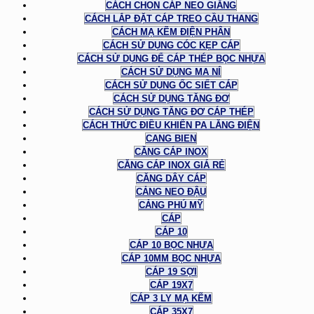
CÁCH CHỌN CÁP NEO GIẰNG
CÁCH LẮP ĐẶT CÁP TREO CẦU THANG
CÁCH MẠ KẼM ĐIỆN PHÂN
CÁCH SỬ DỤNG CÓC KẸP CÁP
CÁCH SỬ DỤNG ĐỂ CÁP THÉP BỌC NHỰA
CÁCH SỬ DỤNG MA NÍ
CÁCH SỬ DỤNG ỐC SIẾT CÁP
CÁCH SỬ DỤNG TĂNG ĐƠ
CÁCH SỬ DỤNG TĂNG ĐƠ CÁP THÉP
CÁCH THỨC ĐIỀU KHIỂN PA LĂNG ĐIỆN
CANG BIEN
CĂNG CÁP INOX
CĂNG CÁP INOX GIÁ RẺ
CĂNG DÂY CÁP
CẢNG NEO ĐẬU
CẢNG PHÚ MỸ
CÁP
CÁP 10
CÁP 10 BỌC NHỰA
CÁP 10MM BỌC NHỰA
CÁP 19 SỢI
CÁP 19X7
CÁP 3 LY MẠ KẼM
CÁP 35X7