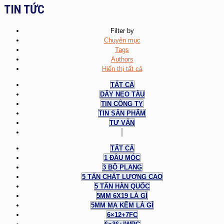
TIN TỨC
Filter by
Chuyên mục
Tags
Authors
Hiển thị tất cả
TẤT CẢ
DÂY NEO TÀU
TIN CÔNG TY
TIN SẢN PHẨM
TƯ VẤN
TẤT CẢ
1 ĐẦU MÓC
3 BỘ PLANG
5 TẤN CHẤT LƯỢNG CAO
5 TẤN HÀN QUỐC
5MM 6X19 LÀ GÌ
5MM MẠ KẼM LÀ GÌ
6×12+7FC