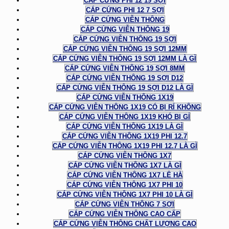
CÁP CỨNG PHI 12 19 SỢI
CÁP CỨNG PHI 12 7 SỢI
CÁP CỨNG VIỄN THÔNG
CÁP CỨNG VIỄN THÔNG 19
CÁP CỨNG VIỄN THÔNG 19 SỢI
CÁP CỨNG VIỄN THÔNG 19 SỢI 12MM
CÁP CỨNG VIỄN THÔNG 19 SỢI 12MM LÀ GÌ
CÁP CỨNG VIỄN THÔNG 19 SỢI 8MM
CÁP CỨNG VIỄN THÔNG 19 SỢI D12
CÁP CỨNG VIỄN THÔNG 19 SỢI D12 LÀ GÌ
CÁP CỨNG VIỄN THÔNG 1X19
CÁP CỨNG VIỄN THÔNG 1X19 CÓ BỊ RỈ KHÔNG
CÁP CỨNG VIỄN THÔNG 1X19 KHÓ BỊ GỈ
CÁP CỨNG VIỄN THÔNG 1X19 LÀ GÌ
CÁP CỨNG VIỄN THÔNG 1X19 PHI 12.7
CÁP CỨNG VIỄN THÔNG 1X19 PHI 12.7 LÀ GÌ
CÁP CỨNG VIỄN THÔNG 1X7
CÁP CỨNG VIỄN THÔNG 1X7 LÀ GÌ
CÁP CỨNG VIỄN THÔNG 1X7 LÊ HÀ
CÁP CỨNG VIỄN THÔNG 1X7 PHI 10
CÁP CỨNG VIỄN THÔNG 1X7 PHI 10 LÀ GÌ
CÁP CỨNG VIỄN THÔNG 7 SỢI
CÁP CỨNG VIỄN THÔNG CAO CẤP
CÁP CỨNG VIỄN THÔNG CHẤT LƯỢNG CAO