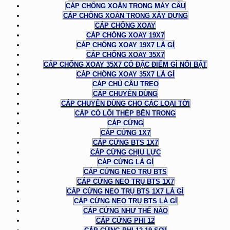
CÁP CHỐNG XOẮN TRONG MÁY CẨU
CÁP CHỐNG XOẮN TRONG XÂY DỰNG
CÁP CHỐNG XOAY
CÁP CHỐNG XOAY 19X7
CÁP CHỐNG XOAY 19X7 LÀ GÌ
CÁP CHỐNG XOAY 35X7
CÁP CHỐNG XOAY 35X7 CÓ ĐẶC ĐIỂM GÌ NỔI BẬT
CÁP CHỐNG XOAY 35X7 LÀ GÌ
CÁP CHỦ CẦU TREO
CÁP CHUYÊN DÙNG
CÁP CHUYÊN DÙNG CHO CÁC LOẠI TỜI
CÁP CÓ LÕI THÉP BÊN TRONG
CÁP CỨNG
CÁP CỨNG 1X7
CÁP CỨNG BTS 1X7
CÁP CỨNG CHỊU LỰC
CÁP CỨNG LÀ GÌ
CÁP CỨNG NEO TRỤ BTS
CÁP CỨNG NEO TRỤ BTS 1X7
CÁP CỨNG NEO TRỤ BTS 1X7 LÀ GÌ
CÁP CỨNG NEO TRỤ BTS LÀ GÌ
CÁP CỨNG NHƯ THẾ NÀO
CÁP CỨNG PHI 12