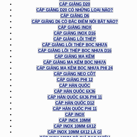
CÁP GIẰNG D20
CÁP GIẰNG D20 CÓ NHỮNG LOẠI NÀO?
CÁP GIẰNG D6
CÁP GIẰNG D6 CÓ ĐẶC ĐIỂM NỔI BẬT NÀO?
CÁP GIẰNG INOX
CÁP GIẰNG INOX D16
CÁP GIẰNG LÕI THÉP
CÁP GIẰNG LÕI THÉP BỌC NHỰA
CÁP GIẰNG LÕI THÉP BỌC NHỰA D16
CÁP GIẰNG MẠ KẼM
CÁP GIẰNG MẠ KẼM BỌC NHỰA
CÁP GIẰNG MẠ KẼM BỌC NHỰA PHI 24
CÁP GIẰNG NEO CỘT
CÁP GIẰNG PHI 12
CÁP HÀN QUỐC
CÁP HÀN QUỐC 6X36
CÁP HÀN QUỐC 6X36 PHI 11
CÁP HÀN QUỐC D12
CÁP HÀN QUỐC PHI 11
CÁP INOX
CÁP INOX 10MM
CÁP INOX 10MM 6X12
CÁP INOX 10MM 6X12 LÀ GÌ