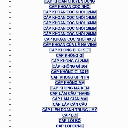
CÁP KHOAN CHUYÊN DỤNG
CÁP KHOAN CỌC NHỒI
CÁP KHOAN CỌC NHỒI 12MM
CÁP KHOAN CỌC NHỒI 14MM
CÁP KHOAN CỌC NHỒI 16MM
CÁP KHOAN CỌC NHỒI 18MM
CÁP KHOAN CỌC NHỒI 20MM
CÁP KHOAN CỌC NHỒI 4X39
CÁP KHOAN CỦA LÊ HÀ VINA
CÁP KHÔNG BỊ GỈ SÉT
CÁP KHÔNG GỈ
CÁP KHÔNG GỈ 2MM
CÁP KHÔNG GỈ 304
CÁP KHÔNG GỈ 6X19
CÁP KHÔNG GỈ PHI 4
CÁP KHÔNG MẠ
CÁP KHÔNG MẠ KẼM
CÁP LÀM CẦU THANG
CÁP LÀM GIÀN MÁI
CÁP LẮP CẦN CẨU
CÁP LIÊN DOANH TRUNG - MỸ
CÁP LÕI
CÁP LÕI BỐ
CÁP LÕI CỨNG