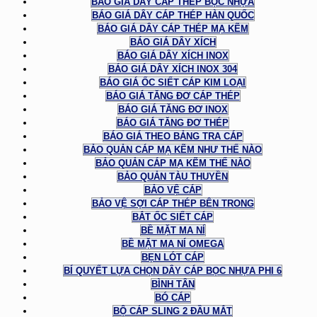
BÁO GIÁ DÂY CÁP THÉP BỌC NHỰA
BÁO GIÁ DÂY CÁP THÉP HÀN QUỐC
BÁO GIÁ DÂY CÁP THÉP MẠ KẼM
BÁO GIÁ DÂY XÍCH
BÁO GIÁ DÂY XÍCH INOX
BÁO GIÁ DÂY XÍCH INOX 304
BÁO GIÁ ỐC SIẾT CÁP KIM LOẠI
BÁO GIÁ TĂNG ĐƠ CÁP THÉP
BÁO GIÁ TĂNG ĐƠ INOX
BÁO GIÁ TĂNG ĐƠ THÉP
BÁO GIÁ THEO BẢNG TRA CÁP
BẢO QUẢN CÁP MẠ KẼM NHƯ THẾ NÀO
BẢO QUẢN CÁP MẠ KẼM THẾ NÀO
BẢO QUẢN TÀU THUYỀN
BẢO VỆ CÁP
BẢO VỆ SỢI CÁP THÉP BÊN TRONG
BẮT ỐC SIẾT CÁP
BỀ MẶT MA NÍ
BỀ MẶT MA NÍ OMEGA
BẸN LÓT CÁP
BÍ QUYẾT LỰA CHỌN DÂY CÁP BỌC NHỰA PHI 6
BÌNH TÂN
BÓ CÁP
BỘ CÁP SLING 2 ĐẦU MẮT