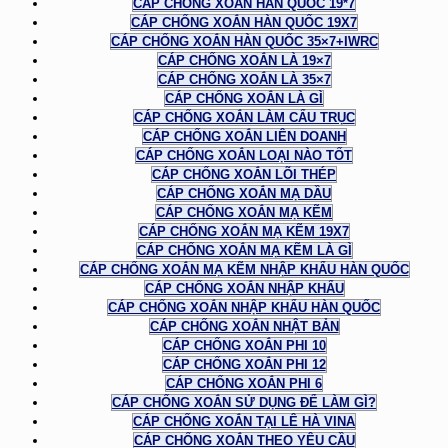
CÁP CHỐNG XOẮN HÀN QUỐC 19*7
CÁP CHỐNG XOẮN HÀN QUỐC 19X7
CÁP CHỐNG XOẮN HÀN QUỐC 35×7+IWRC
CÁP CHỐNG XOẮN LÀ 19×7
CÁP CHỐNG XOẮN LÀ 35×7
CÁP CHỐNG XOẮN LÀ GÌ
CÁP CHỐNG XOẮN LÀM CẨU TRỤC
CÁP CHỐNG XOẮN LIÊN DOANH
CÁP CHỐNG XOẮN LOẠI NÀO TỐT
CÁP CHỐNG XOẮN LÕI THÉP
CÁP CHỐNG XOẮN MẠ DẦU
CÁP CHỐNG XOẮN MẠ KẼM
CÁP CHỐNG XOẮN MẠ KẼM 19X7
CÁP CHỐNG XOẮN MẠ KẼM LÀ GÌ
CÁP CHỐNG XOẮN MẠ KẼM NHẬP KHẨU HÀN QUỐC
CÁP CHỐNG XOẮN NHẬP KHẨU
CÁP CHỐNG XOẮN NHẬP KHẨU HÀN QUỐC
CÁP CHỐNG XOẮN NHẬT BẢN
CÁP CHỐNG XOẮN PHI 10
CÁP CHỐNG XOẮN PHI 12
CÁP CHỐNG XOẮN PHI 6
CÁP CHỐNG XOẮN SỬ DỤNG ĐỂ LÀM GÌ?
CÁP CHỐNG XOẮN TẠI LÊ HÀ VINA
CÁP CHỐNG XOẮN THEO YÊU CẦU