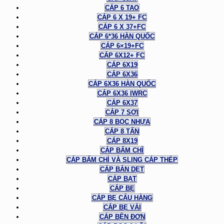
CÁP 6 TAO
CÁP 6 X 19+ FC
CÁP 6 X 37+FC
CÁP 6*36 HÀN QUỐC
CÁP 6×19+FC
CÁP 6X12+ FC
CÁP 6X19
CÁP 6X36
CÁP 6X36 HÀN QUỐC
CÁP 6X36 IWRC
CÁP 6X37
CÁP 7 SỢI
CÁP 8 BỌC NHỰA
CÁP 8 TẤN
CÁP 8X19
CÁP BẤM CHÌ
CÁP BẤM CHÌ VÀ SLING CÁP THÉP
CÁP BẢN DẸT
CÁP BẠT
CÁP BẸ
CÁP BẸ CẨU HÀNG
CÁP BẸ VẢI
CÁP BỆN ĐƠN