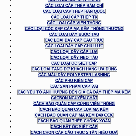
CÁC LOẠI CÁP THÉP BẤM CHÌ
CÁC LOẠI CÁP THÉP HÀN QUỐC
CÁC LOẠI CÁP THÉP TK
CÁC LOẠI CÁP VIỄN THÔNG
CÁC LOẠI CÓC KẸP CÁP MẠ KẼM THÔNG THƯỜNG
CÁC LOẠI DÂY BUỘC TÀU
CÁC LOẠI DÂY CÁP CẨU TRỤC
CÁC LOẠI DÂY CÁP CHỊU LỰC
CÁC LOẠI DÂY CÁP LỤA
CÁC LOẠI DÂY NEO TÀU
CÁC LOẠI ỐC SIẾT CÁP
CÁC LOẠI TĂNG ĐƠ KHÁCH HÀNG ƯA DÙNG
CÁC MẪU DÂY POLYESTER LASHING
CÁC PHỤ KIỆN CÁP
CÁC SẢN PHẨM CÁP VẢI
CÁC YẾU TỐ ẢNH HƯỞNG ĐẾN GIÁ CẢ DÂY THÉP MẠ KẼM
CACBON NGUYÊN CHẤT
CÁCH BẢO QUẢN CÁP CỨNG VIỄN THÔNG
CÁCH BẢO QUẢN CÁP LỤA MẠ KẼM
CÁCH BẢO QUẢN CÁP MẠ KẼM D40 6X36
CÁCH BẢO QUẢN THÉP CHỐNG XOẮN
CÁCH BẮT ỐC SIẾT CÁP
CÁCH CHỌN CÁP CẦU TRỤC 5 TẤN HIỆU QUẢ