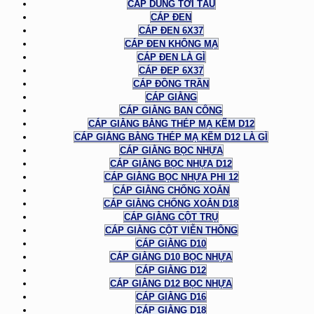
CÁP DÙNG TỜI TÀU
CÁP ĐEN
CÁP ĐEN 6X37
CÁP ĐEN KHÔNG MẠ
CÁP ĐEN LÀ GÌ
CÁP ĐEP 6X37
CÁP ĐỒNG TRẦN
CÁP GIẰNG
CÁP GIẰNG BAN CÔNG
CÁP GIẰNG BẰNG THÉP MẠ KẼM D12
CÁP GIẰNG BẰNG THÉP MẠ KẼM D12 LÀ GÌ
CÁP GIẰNG BỌC NHỰA
CÁP GIẰNG BỌC NHỰA D12
CÁP GIẰNG BỌC NHỰA PHI 12
CÁP GIẰNG CHỐNG XOẮN
CÁP GIẰNG CHỐNG XOẮN D18
CÁP GIẰNG CỘT TRỤ
CÁP GIẰNG CỘT VIỄN THÔNG
CÁP GIẰNG D10
CÁP GIẰNG D10 BỌC NHỰA
CÁP GIẰNG D12
CÁP GIẰNG D12 BỌC NHỰA
CÁP GIẰNG D16
CÁP GIẰNG D18