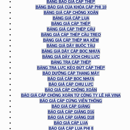
BẢNG BÁO GIÁ CÁP THÉP
BẢNG BÁO GIÁ CỦA KHÓA CÁP PHI 10
BẢNG GIÁ CÁP CHỐNG XOẮN
BẢNG GIÁ CÁP LỤA
BẢNG GIÁ CÁP THÉP
BẢNG GIÁ CÁP THÉP CẨU
BẢNG GIÁ CÁP THÉP CẦU TREO
BẢNG GIÁ CÁP THÉP MẠ KẼM
BẢNG GIÁ DÂY BUỘC TÀU
BẢNG GIÁ DÂY CÁP BỌC NHỰA
BẢNG GIÁ DÂY XÍCH CHỊU LỰC
BẢNG TRA CÁP THÉP
BẢNG TRA LỰC KÉO ĐỨT CÁP THÉP
BẢO DƯỠNG CÁP THANG MÁY
BÁO GIÁ CÁP BỌC NHỰA
BÁO GIÁ CÁP CHỊU LỰC
BÁO GIÁ CÁP CHỐNG XOẮN
BÁO GIÁ CÁP CHỐNG XOẮN TỪ CÔNG TY LÊ HÀ VINA
BÁO GIÁ CÁP CỨNG VIỄN THÔNG
BÁO GIÁ CÁP GIẰNG
BÁO GIÁ CÁP GIẰNG D16
BÁO GIÁ CÁP GIẰNG D18
BÁO GIÁ CÁP LỤA
BÁO GIÁ CÁP LỤA PHI 8