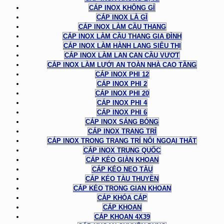
CÁP INOX KHÔNG GỈ
CÁP INOX LÀ GÌ
CÁP INOX LÀM CẦU THANG
CÁP INOX LÀM CẦU THANG GIA ĐÌNH
CÁP INOX LÀM HÀNH LANG SIÊU THỊ
CÁP INOX LÀM LAN CAN CẦU VƯỢT
CÁP INOX LÀM LƯỚI AN TOÀN NHÀ CAO TẦNG
CÁP INOX PHI 12
CÁP INOX PHI 2
CÁP INOX PHI 20
CÁP INOX PHI 4
CÁP INOX PHI 6
CÁP INOX SÁNG BÓNG
CÁP INOX TRANG TRÍ
CÁP INOX TRONG TRANG TRÍ NỘI NGOẠI THẤT
CÁP INOX TRUNG QUỐC
CÁP KÉO GIÀN KHOAN
CÁP KÉO NEO TÀU
CÁP KÉO TÀU THUYỀN
CÁP KÉO TRONG GIAN KHOAN
CÁP KHÓA CÁP
CÁP KHOAN
CÁP KHOAN 4X39