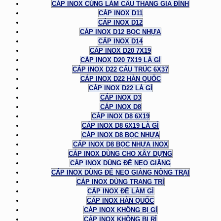
CÁP INOX CÙNG LÀM CẦU THANG GIA ĐÌNH
CÁP INOX D11
CÁP INOX D12
CÁP INOX D12 BỌC NHỰA
CÁP INOX D14
CÁP INOX D20 7X19
CÁP INOX D20 7X19 LÀ GÌ
CÁP INOX D22 CẤU TRÚC 6X37
CÁP INOX D22 HÀN QUỐC
CÁP INOX D22 LÀ GÌ
CÁP INOX D3
CÁP INOX D8
CÁP INOX D8 6X19
CÁP INOX D8 6X19 LÀ GÌ
CÁP INOX D8 BỌC NHỰA
CÁP INOX D8 BỌC NHỰA INOX
CÁP INOX DÙNG CHO XÂY DỰNG
CÁP INOX DÙNG ĐỂ NEO GIẰNG
CÁP INOX DÙNG ĐỂ NEO GIẰNG NÔNG TRẠI
CÁP INOX DÙNG TRANG TRÍ
CÁP INOX ĐỂ LÀM GÌ
CÁP INOX HÀN QUỐC
CÁP INOX KHÔNG BỊ GỈ
CÁP INOX KHÔNG BỊ RỈ