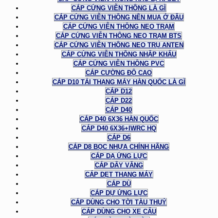
CÁP CỨNG VIỄN THÔNG LÀ GÌ
CÁP CỨNG VIỄN THÔNG NÊN MUA Ở ĐÂU
CÁP CỨNG VIỄN THÔNG NEO TRẠM
CÁP CỨNG VIỄN THÔNG NEO TRẠM BTS
CÁP CỨNG VIỄN THÔNG NEO TRỤ ANTEN
CÁP CỨNG VIỄN THÔNG NHẬP KHẨU
CÁP CỨNG VIỄN THÔNG PVC
CÁP CƯỜNG ĐỘ CAO
CÁP D10 TẢI THANG MÁY HÀN QUỐC LÀ GÌ
CÁP D12
CÁP D22
CÁP D40
CÁP D40 6X36 HÀN QUỐC
CÁP D40 6X36+IWRC HQ
CÁP D6
CÁP D8 BỌC NHỰA CHÍNH HÃNG
CÁP DẠ ỨNG LỰC
CÁP DÂY VĂNG
CÁP DẸT THANG MÁY
CÁP DÙ
CÁP DỰ ỨNG LỰC
CÁP DÙNG CHO TỜI TÀU THUỶ
CÁP DÙNG CHO XE CẨU