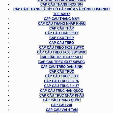
CÁP CẦU THANG INOX 304
CÁP CẦU THANG LÀ GÌ? CÓ ĐẶC ĐIỂM VÀ CÔNG DỤNG NHƯ
THẾ NÀO?
CÁP CẨU THANG MÁY
CÁP CẦU THANG NHẬP KHẨU
CÁP CẨU THÁP
CÁP CẨU THÁP 35X7
CÁP CẨU THÉP
CÁP CẦU TREO
CÁP CẦU TREO 6X36 SW/FC
CÁP CẦU TREO 6X36 SW/IWRC
CÁP CẦU TREO 6X37 S/FC
CÁP CẦU TREO 6X37 S/IWRC
CÁP CẦU TREO DÂN SINH
CÁP CẨU TRỤC
CÁP CẨU TRỤC 35X7
CÁP CẨU TRỤC 6 × 36
CÁP CẨU TRỤC 6 × 37
CÁP CẨU TRỤC HÀN QUỐC
CÁP CẨU TRỤC NHẬP KHẨU
CÁP CẨU TRUNG QUỐC
CÁP CẨU VẢI
CÁP CẨU VẢI 4 TẤN