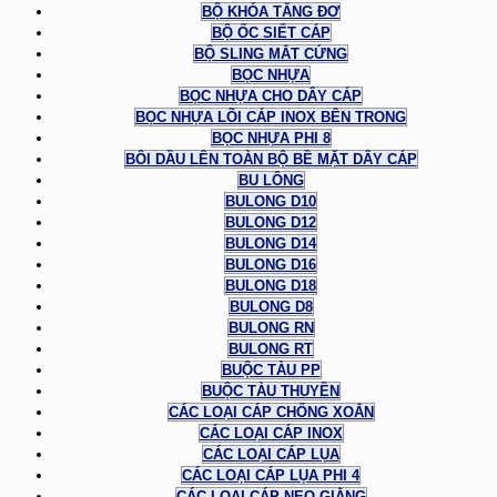
BỘ KHÓA TĂNG ĐƠ
BỘ ỐC SIẾT CÁP
BỘ SLING MẮT CỨNG
BỌC NHỰA
BỌC NHỰA CHO DÂY CÁP
BỌC NHỰA LÕI CÁP INOX BÊN TRONG
BỌC NHỰA PHI 8
BÔI DẦU LÊN TOÀN BỘ BỀ MẶT DÂY CÁP
BU LÔNG
BULONG D10
BULONG D12
BULONG D14
BULONG D16
BULONG D18
BULONG D8
BULONG RN
BULONG RT
BUỘC TÀU PP
BUỘC TÀU THUYỀN
CÁC LOẠI CÁP CHỐNG XOẮN
CÁC LOẠI CÁP INOX
CÁC LOẠI CÁP LỤA
CÁC LOẠI CÁP LỤA PHI 4
CÁC LOẠI CÁP NEO GIẰNG