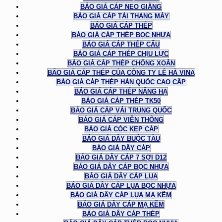
BÁO GIÁ CÁP NEO GIẰNG
BÁO GIÁ CÁP TẢI THANG MÁY
BÁO GIÁ CÁP THÉP
BÁO GIÁ CÁP THÉP BỌC NHỰA
BÁO GIÁ CÁP THÉP CẨU
BÁO GIÁ CÁP THÉP CHỊU LỰC
BÁO GIÁ CÁP THÉP CHỐNG XOẮN
BÁO GIÁ CÁP THÉP CỦA CÔNG TY LÊ HÀ VINA
BÁO GIÁ CÁP THÉP HÀN QUỐC CAO CẤP
BÁO GIÁ CÁP THÉP NÂNG HẠ
BÁO GIÁ CÁP THÉP TK50
BÁO GIÁ CÁP VẢI TRUNG QUỐC
BÁO GIÁ CÁP VIỄN THÔNG
BÁO GIÁ CÓC KẸP CÁP
BÁO GIÁ DÂY BUỘC TÀU
BÁO GIÁ DÂY CÁP
BÁO GIÁ DÂY CÁP 7 SỢI D12
BÁO GIÁ DÂY CÁP BỌC NHỰA
BÁO GIÁ DÂY CÁP LỤA
BÁO GIÁ DÂY CÁP LỤA BỌC NHỰA
BÁO GIÁ DÂY CÁP LỤA MẠ KẼM
BÁO GIÁ DÂY CÁP MẠ KẼM
BÁO GIÁ DÂY CÁP THÉP