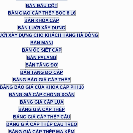
BẢN ĐẦU CỘT
BÀN GIAO CÁP THÉP BỌC 8 L6
BÁN KHÓA CÁP
BÁN LƯỚI XÂY DỰNG
ƯỚI XÂY DỰNG CHO KHÁCH HÀNG HÀ ĐÔNG
BÁN MANI
BÁN ỐC SIẾT CÁP
BÁN PALANG
BÁN TĂNG ĐƠ
BÁN TĂNG ĐƠ CÁP
BẢNG BÁO GIÁ CÁP THÉP
BẢNG BÁO GIÁ CỦA KHÓA CÁP PHI 10
BẢNG GIÁ CÁP CHỐNG XOẮN
BẢNG GIÁ CÁP LỤA
BẢNG GIÁ CÁP THÉP
BẢNG GIÁ CÁP THÉP CẨU
BẢNG GIÁ CÁP THÉP CẦU TREO
BẢNG GIÁ CÁP THÉP MẠ KẼM