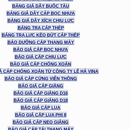
BẢNG GIÁ DÂY BUỘC TÀU
BẢNG GIÁ DÂY CÁP BỌC NHỰA
BẢNG GIÁ DÂY XÍCH CHỊU LỰC
BẢNG TRA CÁP THÉP
BẢNG TRA LỰC KÉO ĐỨT CÁP THÉP
BẢO DƯỠNG CÁP THANG MÁY
BÁO GIÁ CÁP BỌC NHỰA
BÁO GIÁ CÁP CHỊU LỰC
BÁO GIÁ CÁP CHỐNG XOẮN
Á CÁP CHỐNG XOẮN TỪ CÔNG TY LÊ HÀ VINA
BÁO GIÁ CÁP CỨNG VIỄN THÔNG
BÁO GIÁ CÁP GIẰNG
BÁO GIÁ CÁP GIẰNG D16
BÁO GIÁ CÁP GIẰNG D18
BÁO GIÁ CÁP LỤA
BÁO GIÁ CÁP LỤA PHI 8
BÁO GIÁ CÁP NEO GIẰNG
BÁO GIÁ CÁP TẢI THANG MÁY