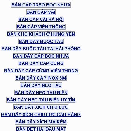
BÁN CÁP TREO BỌC NHỰA
BÁN CÁP VẢI
BÁN CÁP VẢI HÀ NỘI
BÁN CÁP VIỄN THÔNG
BÁN CHO KHÁCH Ở HƯNG YÊN
BÁN DÂY BUỘC TÀU
BÁN DÂY BUỘC TÀU TẠI HẢI PHÒNG
BÁN DÂY CÁP BỌC NHỰA
BÁN DÂY CÁP CỨNG
BÁN DÂY CÁP CỨNG VIỄN THÔNG
BÁN DÂY CÁP INOX 304
BÁN DÂY NEO TÀU
BÁN DÂY NEO TÀU BIỂN
BÁN DÂY NEO TÀU BIỂN UY TÍN
BÁN DÂY XÍCH CHỊU LỰC
BÁN DÂY XÍCH CHỊU LỰC CẨU HÀNG
BÁN DÂY XÍCH MẠ KẼM
BẢN DẸT HAI ĐẦU MẮT