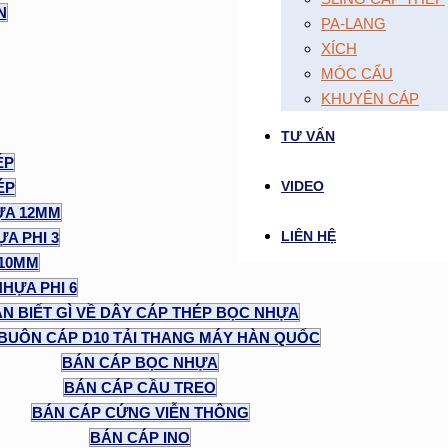
N
PA-LANG
XÍCH
MÓC CẨU
KHUYÊN CÁP
TƯ VẤN
ÉP
VIDEO
ÉP
ỰA 12MM
LIÊN HỆ
A PHI 3
 10MM
NHỰA PHI 6
N BIẾT GÌ VỀ DÂY CÁP THÉP BỌC NHỰA
BUÔN CÁP D10 TẢI THANG MÁY HÀN QUỐC
BÁN CÁP BỌC NHỰA
BÁN CÁP CẦU TREO
BÁN CÁP CỨNG VIỄN THÔNG
BÁN CÁP INO