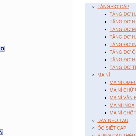
TĂNG ĐƠ CÁP
TĂNG ĐƠ HAI
TĂNG ĐƠ HA
TĂNG ĐƠ MÔ
TĂNG ĐƠ HA
TĂNG ĐƠ I
AO
TĂNG ĐƠ Ô
TĂNG ĐƠ HA
TĂNG ĐƠ T
MA NÍ
MA NÍ OME
MA NÍ CHỮ
MA NÍ VẶN
MA NÍ INOX
MA NÍ CHỐ
DÂY NEO TÀU
ỐC SIẾT CÁP
ỆN
SLING CÁP THÉP