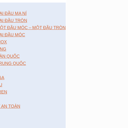
 ĐẦU MA NÍ
I ĐẦU TRÒN
̣T ĐẦU MÓC – MỘT ĐẦU TRÒN
I ĐẦU MÓC
NOX
́NG
̀N QUỐC
RUNG QUỐC
GA
 U
 REN
T AN TOÀN