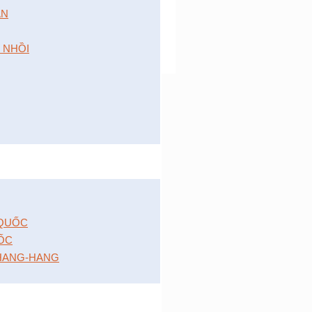
́N
 NHỒI
 QUỐC
ỐC
HANG-HANG