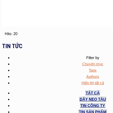
Hits: 20
TIN TỨC
Filter by
Chuyên mục
Tags
Authors
Hiển thị tất cả
TẤT CẢ
DÂY NEO TÀU
TIN CÔNG TY
TIN SẢN PHẨM