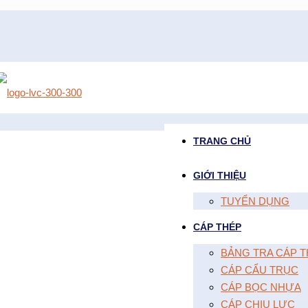
TRANG CHỦ
GIỚI THIỆU
TUYỂN DỤNG
CÁP THÉP
BẢNG TRA CÁP T
CÁP CẨU TRỤC
CÁP BỌC NHỰA
CÁP CHỊU LỰC