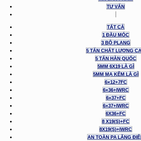
TƯ VẤN
TẤT CẢ
1 ĐẦU MÓC
3 BỘ PLANG
5 TẤN CHẤT LƯỢNG C
5 TẤN HÀN QUỐC
5MM 6X19 LÀ GÌ
5MM MẠ KẼM LÀ GÌ
6×12+7FC
6×36+IWRC
6×37+FC
6×37+IWRC
6X36+FC
8 X19(S)+FC
8X19(S)+IWRC
AN TOÀN PA LĂNG ĐI