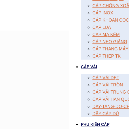
CÁP CHỐNG XOĂ
CÁP INOX
CÁP KHOAN CỌC
CÁP LỤA
CÁP MẠ KẼM
CÁP NEO GIẰNG
CÁP THANG MÁY
CÁP THÉP TK
CÁP VẢI
CÁP VẢI DẸT
CÁP VẢI TRÒN
CÁP VẢI TRUNG
CÁP VẢI HÀN QU
DAY-TANG-DO-C
DÂY CÁP DÙ
PHỤ KIỆN CÁP