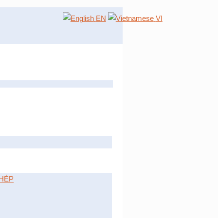
EN
VI
HÉP