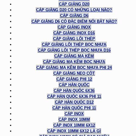
CÁP GIẰNG D20
CÁP GIẰNG D20 CÓ NHỮNG LOẠI NÀO?
CÁP GIẰNG D6
CÁP GIẰNG D6 CÓ ĐẶC ĐIỂM NỔI BẬT NÀO?
CÁP GIẰNG INOX
CÁP GIẰNG INOX D16
CÁP GIẰNG LÕI THÉP
CÁP GIẰNG LÕI THÉP BỌC NHỰA
CÁP GIẰNG LÕI THÉP BỌC NHỰA D16
CÁP GIẰNG MẠ KẼM
CÁP GIẰNG MẠ KẼM BỌC NHỰA
CÁP GIẰNG MẠ KẼM BỌC NHỰA PHI 24
CÁP GIẰNG NEO CỘT
CÁP GIẰNG PHI 12
CÁP HÀN QUỐC
CÁP HÀN QUỐC 6X36
CÁP HÀN QUỐC 6X36 PHI 11
CÁP HÀN QUỐC D12
CÁP HÀN QUỐC PHI 11
CÁP INOX
CÁP INOX 10MM
CÁP INOX 10MM 6X12
CÁP INOX 10MM 6X12 LÀ GÌ