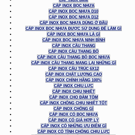
CÁP INOX BỌC NHỰA
CÁP INOX BỌC NHỰA D10
CÁP INOX BỌC NHỰA D12
CÁP INOX BỌC NHỰA DÙNG Ở ĐÂU
CÁP INOX BỌC NHỰA ĐƯỢC SỬ DỤNG ĐỂ LÀM GÌ
CÁP INOX BỌC NHỰA LÀ GÌ
CÁP INOX BỌC NHỰA NINH BÌNH
CÁP INOX CẦU THANG
CÁP INOX CẦU THANG BỘ
CÁP INOX CẦU THANG BỘ BỌC NHỰA
CÁP INOX CẦU THANG MANG LẠI NHỮNG GÌ
CÁP INOX CẤU TRÚC 6X12
CÁP INOX CHẤT LƯỢNG CAO
CÁP INOX CHÍNH HÃNG 100%
CÁP INOX CHỊU LỰC
CÁP INOX CHỊU NHIỆT
CÁP INOX CHO ĐẦM TÔM
CÁP INOX CHỐNG CHỊU NHIỆT TỐT
CÁP INOX CHỐNG GỈ
CÁP INOX CÓ BỌC NHỰA
CÁP INOX CÓ GIÁ HỢP LÝ
CÁP INOX CÓ NHỮNG ƯU ĐIỂM GÌ
CÁP INOX CÓ TÍNH CHỐNG CHỊU LỰC