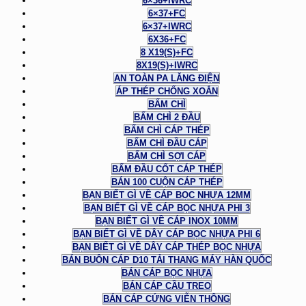
6×36+IWRC
6×37+FC
6×37+IWRC
6X36+FC
8 X19(S)+FC
8X19(S)+IWRC
AN TOÀN PA LĂNG ĐIỆN
ÁP THÉP CHỐNG XOẮN
BẤM CHÌ
BẤM CHÌ 2 ĐẦU
BẤM CHÌ CÁP THÉP
BẤM CHÌ ĐẦU CÁP
BẤM CHÌ SỢI CÁP
BẤM ĐẦU CỐT CÁP THÉP
BÁN 100 CUỘN CÁP THÉP
BẠN BIẾT GÌ VỀ CÁP BỌC NHỰA 12MM
BẠN BIẾT GÌ VỀ CÁP BỌC NHỰA PHI 3
BẠN BIẾT GÌ VỀ CÁP INOX 10MM
BẠN BIẾT GÌ VỀ DÂY CÁP BỌC NHỰA PHI 6
BẠN BIẾT GÌ VỀ DÂY CÁP THÉP BỌC NHỰA
BÁN BUÔN CÁP D10 TẢI THANG MÁY HÀN QUỐC
BÁN CÁP BỌC NHỰA
BÁN CÁP CẦU TREO
BÁN CÁP CỨNG VIỄN THÔNG