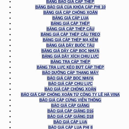
BẢNG BÁO GIÁ CÁP THÉP
BẢNG BÁO GIÁ CỦA KHÓA CÁP PHI 10
BẢNG GIÁ CÁP CHỐNG XOẮN
BẢNG GIÁ CÁP LỤA
BẢNG GIÁ CÁP THÉP
BẢNG GIÁ CÁP THÉP CẨU
BẢNG GIÁ CÁP THÉP CẦU TREO
BẢNG GIÁ CÁP THÉP MẠ KẼM
BẢNG GIÁ DÂY BUỘC TÀU
BẢNG GIÁ DÂY CÁP BỌC NHỰA
BẢNG GIÁ DÂY XÍCH CHỊU LỰC
BẢNG TRA CÁP THÉP
BẢNG TRA LỰC KÉO ĐỨT CÁP THÉP
BẢO DƯỠNG CÁP THANG MÁY
BÁO GIÁ CÁP BỌC NHỰA
BÁO GIÁ CÁP CHỊU LỰC
BÁO GIÁ CÁP CHỐNG XOẮN
BÁO GIÁ CÁP CHỐNG XOẮN TỪ CÔNG TY LÊ HÀ VINA
BÁO GIÁ CÁP CỨNG VIỄN THÔNG
BÁO GIÁ CÁP GIẰNG
BÁO GIÁ CÁP GIẰNG D16
BÁO GIÁ CÁP GIẰNG D18
BÁO GIÁ CÁP LỤA
BÁO GIÁ CÁP LỤA PHI 8