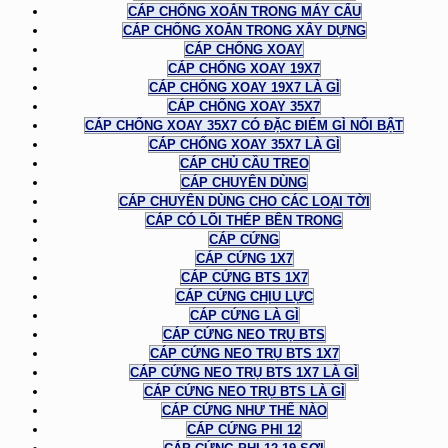
CÁP CHỐNG XOẮN TRONG MÁY CẨU
CÁP CHỐNG XOẮN TRONG XÂY DỰNG
CÁP CHỐNG XOAY
CÁP CHỐNG XOAY 19X7
CÁP CHỐNG XOAY 19X7 LÀ GÌ
CÁP CHỐNG XOAY 35X7
CÁP CHỐNG XOAY 35X7 CÓ ĐẶC ĐIỂM GÌ NỔI BẬT
CÁP CHỐNG XOAY 35X7 LÀ GÌ
CÁP CHỦ CẦU TREO
CÁP CHUYÊN DÙNG
CÁP CHUYÊN DÙNG CHO CÁC LOẠI TỜI
CÁP CÓ LÕI THÉP BÊN TRONG
CÁP CỨNG
CÁP CỨNG 1X7
CÁP CỨNG BTS 1X7
CÁP CỨNG CHỊU LỰC
CÁP CỨNG LÀ GÌ
CÁP CỨNG NEO TRỤ BTS
CÁP CỨNG NEO TRỤ BTS 1X7
CÁP CỨNG NEO TRỤ BTS 1X7 LÀ GÌ
CÁP CỨNG NEO TRỤ BTS LÀ GÌ
CÁP CỨNG NHƯ THẾ NÀO
CÁP CỨNG PHI 12