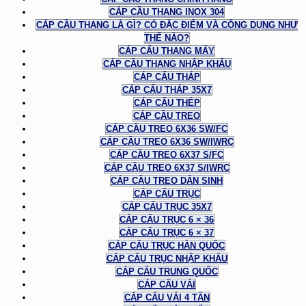
CÁP CẦU THANG INOX 304
CÁP CẦU THANG LÀ GÌ? CÓ ĐẶC ĐIỂM VÀ CÔNG DỤNG NHƯ
THẾ NÀO?
CÁP CẨU THANG MÁY
CÁP CẦU THANG NHẬP KHẨU
CÁP CẨU THÁP
CÁP CẨU THÁP 35X7
CÁP CẨU THÉP
CÁP CẦU TREO
CÁP CẦU TREO 6X36 SW/FC
CÁP CẦU TREO 6X36 SW/IWRC
CÁP CẦU TREO 6X37 S/FC
CÁP CẦU TREO 6X37 S/IWRC
CÁP CẦU TREO DÂN SINH
CÁP CẨU TRỤC
CÁP CẨU TRỤC 35X7
CÁP CẨU TRỤC 6 × 36
CÁP CẨU TRỤC 6 × 37
CÁP CẨU TRỤC HÀN QUỐC
CÁP CẨU TRỤC NHẬP KHẨU
CÁP CẨU TRUNG QUỐC
CÁP CẨU VẢI
CÁP CẨU VẢI 4 TẤN