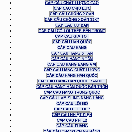
CÁP CẨU CHẤT LƯỢNG CAO
CÁP CẨU CHỊU LỰC
CÁP CẨU CHỐNG XOẮN
CÁP CẨU CHỐNG XOẮN 19X7
CÁP CẨU CƠ BẢN
CÁP CẨU CÓ LÕI THÉP BÊN TRONG
CÁP CẨU GIÁ TỐT
CÁP CẨU HÀN QUỐC
CÁP CẨU HÀNG
CÁP CẨU HÀNG 3 TẤN
CÁP CẨU HÀNG 5 TẤN
CÁP CẨU HÀNG BẰNG VẢI
CÁP CẨU HÀNG CHẤT LƯỢNG
CÁP CẨU HÀNG HÀN QUỐC
CÁP CẨU HÀNG HÀN QUỐC BẢN DẸT
CÁP CẨU HÀNG HÀN QUỐC BẢN TRÒN
CÁP CẨU HÀNG TRUNG QUỐC
CÁP CẨU LÀM SLING NÂNG HÀNG
CÁP CẨU LÕI BỐ
CÁP CẨU LÕI THÉP
CÁP CẨU NHIỆT ĐIỆN
CÁP CẨU PHI 12
CÁP CẦU THANG
CÁP CẦU THANG CHÍNH HÃNG