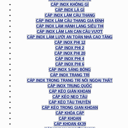
CÁP INOX KHÔNG GỈ
CÁP INOX LÀ GÌ
CÁP INOX LÀM CẦU THANG
CÁP INOX LÀM CẦU THANG GIA ĐÌNH
CÁP INOX LÀM HÀNH LANG SIÊU THỊ
CÁP INOX LÀM LAN CAN CẦU VƯỢT
CÁP INOX LÀM LƯỚI AN TOÀN NHÀ CAO TẦNG
CÁP INOX PHI 12
CÁP INOX PHI 2
CÁP INOX PHI 20
CÁP INOX PHI 4
CÁP INOX PHI 6
CÁP INOX SÁNG BÓNG
CÁP INOX TRANG TRÍ
CÁP INOX TRONG TRANG TRÍ NỘI NGOẠI THẤT
CÁP INOX TRUNG QUỐC
CÁP KÉO GIÀN KHOAN
CÁP KÉO NEO TÀU
CÁP KÉO TÀU THUYỀN
CÁP KÉO TRONG GIAN KHOAN
CÁP KHÓA CÁP
CÁP KHOAN
CÁP KHOAN 4X39