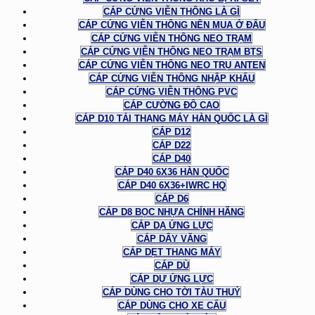
CÁP CỨNG VIỄN THÔNG LÀ GÌ
CÁP CỨNG VIỄN THÔNG NÊN MUA Ở ĐÂU
CÁP CỨNG VIỄN THÔNG NEO TRẠM
CÁP CỨNG VIỄN THÔNG NEO TRẠM BTS
CÁP CỨNG VIỄN THÔNG NEO TRỤ ANTEN
CÁP CỨNG VIỄN THÔNG NHẬP KHẨU
CÁP CỨNG VIỄN THÔNG PVC
CÁP CƯỜNG ĐỘ CAO
CÁP D10 TẢI THANG MÁY HÀN QUỐC LÀ GÌ
CÁP D12
CÁP D22
CÁP D40
CÁP D40 6X36 HÀN QUỐC
CÁP D40 6X36+IWRC HQ
CÁP D6
CÁP D8 BỌC NHỰA CHÍNH HÃNG
CÁP DẠ ỨNG LỰC
CÁP DÂY VĂNG
CÁP DẸT THANG MÁY
CÁP DÙ
CÁP DỰ ỨNG LỰC
CÁP DÙNG CHO TỜI TÀU THUỶ
CÁP DÙNG CHO XE CẨU