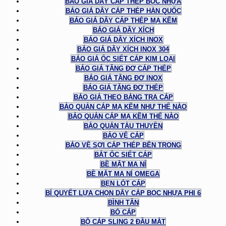
BÁO GIÁ DÂY CÁP THÉP BỌC NHỰA
BÁO GIÁ DÂY CÁP THÉP HÀN QUỐC
BÁO GIÁ DÂY CÁP THÉP MẠ KẼM
BÁO GIÁ DÂY XÍCH
BÁO GIÁ DÂY XÍCH INOX
BÁO GIÁ DÂY XÍCH INOX 304
BÁO GIÁ ỐC SIẾT CÁP KIM LOẠI
BÁO GIÁ TĂNG ĐƠ CÁP THÉP
BÁO GIÁ TĂNG ĐƠ INOX
BÁO GIÁ TĂNG ĐƠ THÉP
BÁO GIÁ THEO BẢNG TRA CÁP
BẢO QUẢN CÁP MẠ KẼM NHƯ THẾ NÀO
BẢO QUẢN CÁP MẠ KẼM THẾ NÀO
BẢO QUẢN TÀU THUYỀN
BẢO VỆ CÁP
BẢO VỆ SỢI CÁP THÉP BÊN TRONG
BẮT ỐC SIẾT CÁP
BỀ MẶT MA NÍ
BỀ MẶT MA NÍ OMEGA
BẸN LÓT CÁP
BÍ QUYẾT LỰA CHỌN DÂY CÁP BỌC NHỰA PHI 6
BÌNH TÂN
BÓ CÁP
BỘ CÁP SLING 2 ĐẦU MẮT