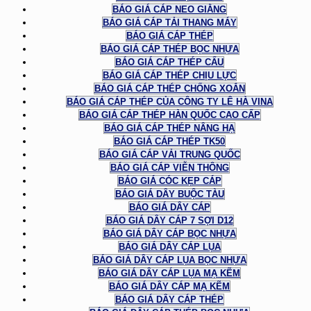
BÁO GIÁ CÁP NEO GIẰNG
BÁO GIÁ CÁP TẢI THANG MÁY
BÁO GIÁ CÁP THÉP
BÁO GIÁ CÁP THÉP BỌC NHỰA
BÁO GIÁ CÁP THÉP CẨU
BÁO GIÁ CÁP THÉP CHỊU LỰC
BÁO GIÁ CÁP THÉP CHỐNG XOẮN
BÁO GIÁ CÁP THÉP CỦA CÔNG TY LÊ HÀ VINA
BÁO GIÁ CÁP THÉP HÀN QUỐC CAO CẤP
BÁO GIÁ CÁP THÉP NÂNG HẠ
BÁO GIÁ CÁP THÉP TK50
BÁO GIÁ CÁP VẢI TRUNG QUỐC
BÁO GIÁ CÁP VIỄN THÔNG
BÁO GIÁ CÓC KẸP CÁP
BÁO GIÁ DÂY BUỘC TÀU
BÁO GIÁ DÂY CÁP
BÁO GIÁ DÂY CÁP 7 SỢI D12
BÁO GIÁ DÂY CÁP BỌC NHỰA
BÁO GIÁ DÂY CÁP LỤA
BÁO GIÁ DÂY CÁP LỤA BỌC NHỰA
BÁO GIÁ DÂY CÁP LỤA MẠ KẼM
BÁO GIÁ DÂY CÁP MẠ KẼM
BÁO GIÁ DÂY CÁP THÉP