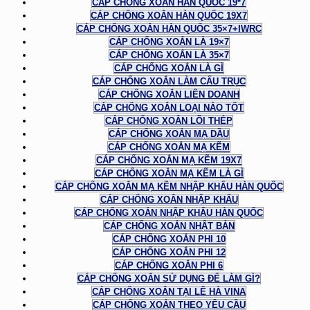
CÁP CHỐNG XOẮN HÀN QUỐC 19*7
CÁP CHỐNG XOẮN HÀN QUỐC 19X7
CÁP CHỐNG XOẮN HÀN QUỐC 35×7+IWRC
CÁP CHỐNG XOẮN LÀ 19×7
CÁP CHỐNG XOẮN LÀ 35×7
CÁP CHỐNG XOẮN LÀ GÌ
CÁP CHỐNG XOẮN LÀM CẨU TRỤC
CÁP CHỐNG XOẮN LIÊN DOANH
CÁP CHỐNG XOẮN LOẠI NÀO TỐT
CÁP CHỐNG XOẮN LÕI THÉP
CÁP CHỐNG XOẮN MẠ DẦU
CÁP CHỐNG XOẮN MẠ KẼM
CÁP CHỐNG XOẮN MẠ KẼM 19X7
CÁP CHỐNG XOẮN MẠ KẼM LÀ GÌ
CÁP CHỐNG XOẮN MẠ KẼM NHẬP KHẨU HÀN QUỐC
CÁP CHỐNG XOẮN NHẬP KHẨU
CÁP CHỐNG XOẮN NHẬP KHẨU HÀN QUỐC
CÁP CHỐNG XOẮN NHẬT BẢN
CÁP CHỐNG XOẮN PHI 10
CÁP CHỐNG XOẮN PHI 12
CÁP CHỐNG XOẮN PHI 6
CÁP CHỐNG XOẮN SỬ DỤNG ĐỂ LÀM GÌ?
CÁP CHỐNG XOẮN TẠI LÊ HÀ VINA
CÁP CHỐNG XOẮN THEO YÊU CẦU