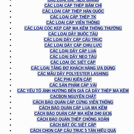
CÁC LOẠI CÁP THÉP BẤM CHÌ
CÁC LOẠI CÁP THÉP HÀN QUỐC
CÁC LOẠI CÁP THÉP TK
CÁC LOẠI CÁP VIỄN THÔNG
CÁC LOẠI CÓC KẸP CÁP MẠ KẼM THÔNG THƯỜNG
CÁC LOẠI DÂY BUỘC TÀU
CÁC LOẠI DÂY CÁP CẨU TRỤC
CÁC LOẠI DÂY CÁP CHỊU LỰC
CÁC LOẠI DÂY CÁP LỤA
CÁC LOẠI DÂY NEO TÀU
CÁC LOẠI ỐC SIẾT CÁP
CÁC LOẠI TĂNG ĐƠ KHÁCH HÀNG ƯA DÙNG
CÁC MẪU DÂY POLYESTER LASHING
CÁC PHỤ KIỆN CÁP
CÁC SẢN PHẨM CÁP VẢI
CÁC YẾU TỐ ẢNH HƯỞNG ĐẾN GIÁ CẢ DÂY THÉP MẠ KẼM
CACBON NGUYÊN CHẤT
CÁCH BẢO QUẢN CÁP CỨNG VIỄN THÔNG
CÁCH BẢO QUẢN CÁP LỤA MẠ KẼM
CÁCH BẢO QUẢN CÁP MẠ KẼM D40 6X36
CÁCH BẢO QUẢN THÉP CHỐNG XOẮN
CÁCH BẮT ỐC SIẾT CÁP
CÁCH CHỌN CÁP CẦU TRỤC 5 TẤN HIỆU QUẢ