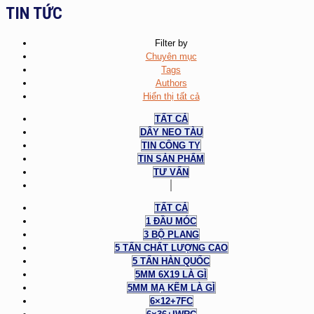
TIN TỨC
Filter by
Chuyên mục
Tags
Authors
Hiển thị tất cả
TẤT CẢ
DÂY NEO TÀU
TIN CÔNG TY
TIN SẢN PHẨM
TƯ VẤN
TẤT CẢ
1 ĐẦU MÓC
3 BỘ PLANG
5 TẤN CHẤT LƯỢNG CAO
5 TẤN HÀN QUỐC
5MM 6X19 LÀ GÌ
5MM MẠ KẼM LÀ GÌ
6×12+7FC