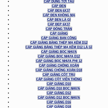
CÁP DÙNG TỜI TÀU
CÁP ĐEN
CÁP ĐEN 6X37
CÁP ĐEN KHÔNG MẠ
CÁP ĐEN LÀ GÌ
CÁP ĐEP 6X37
CÁP ĐỒNG TRẦN
CÁP GIẰNG
CÁP GIẰNG BAN CÔNG
CÁP GIẰNG BẰNG THÉP MẠ KẼM D12
CÁP GIẰNG BẰNG THÉP MẠ KẼM D12 LÀ GÌ
CÁP GIẰNG BỌC NHỰA
CÁP GIẰNG BỌC NHỰA D12
CÁP GIẰNG BỌC NHỰA PHI 12
CÁP GIẰNG CHỐNG XOẮN
CÁP GIẰNG CHỐNG XOẮN D18
CÁP GIẰNG CỘT TRỤ
CÁP GIẰNG CỘT VIỄN THÔNG
CÁP GIẰNG D10
CÁP GIẰNG D10 BỌC NHỰA
CÁP GIẰNG D12
CÁP GIẰNG D12 BỌC NHỰA
CÁP GIẰNG D16
CÁP GIẰNG D18