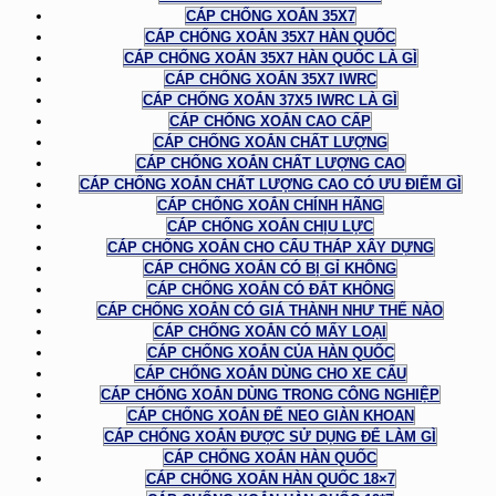
CÁP CHỐNG XOẮN 35X7
CÁP CHỐNG XOẮN 35X7 HÀN QUỐC
CÁP CHỐNG XOẮN 35X7 HÀN QUỐC LÀ GÌ
CÁP CHỐNG XOẮN 35X7 IWRC
CÁP CHỐNG XOẮN 37X5 IWRC LÀ GÌ
CÁP CHỐNG XOẮN CAO CẤP
CÁP CHỐNG XOẮN CHẤT LƯỢNG
CÁP CHỐNG XOẮN CHẤT LƯỢNG CAO
CÁP CHỐNG XOẮN CHẤT LƯỢNG CAO CÓ ƯU ĐIỂM GÌ
CÁP CHỐNG XOẮN CHÍNH HÃNG
CÁP CHỐNG XOẮN CHỊU LỰC
CÁP CHỐNG XOẮN CHO CẨU THÁP XÂY DỰNG
CÁP CHỐNG XOẮN CÓ BỊ GỈ KHÔNG
CÁP CHỐNG XOẮN CÓ ĐẮT KHÔNG
CÁP CHỐNG XOẮN CÓ GIÁ THÀNH NHƯ THẾ NÀO
CÁP CHỐNG XOẮN CÓ MẤY LOẠI
CÁP CHỐNG XOẮN CỦA HÀN QUỐC
CÁP CHỐNG XOẮN DÙNG CHO XE CẨU
CÁP CHỐNG XOẮN DÙNG TRONG CÔNG NGHIỆP
CÁP CHỐNG XOẮN ĐỂ NEO GIÀN KHOAN
CÁP CHỐNG XOẮN ĐƯỢC SỬ DỤNG ĐỂ LÀM GÌ
CÁP CHỐNG XOẮN HÀN QUỐC
CÁP CHỐNG XOẮN HÀN QUỐC 18×7