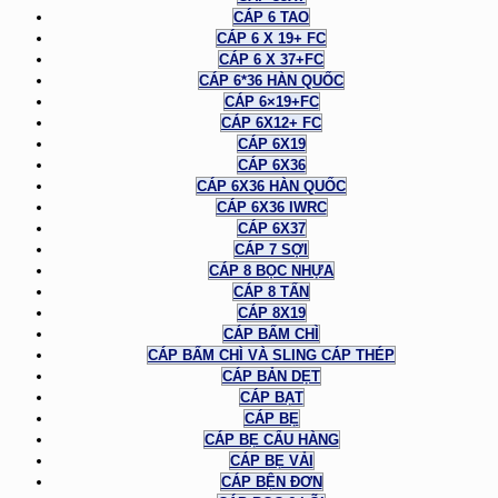
CÁP 6 TAO
CÁP 6 X 19+ FC
CÁP 6 X 37+FC
CÁP 6*36 HÀN QUỐC
CÁP 6×19+FC
CÁP 6X12+ FC
CÁP 6X19
CÁP 6X36
CÁP 6X36 HÀN QUỐC
CÁP 6X36 IWRC
CÁP 6X37
CÁP 7 SỢI
CÁP 8 BỌC NHỰA
CÁP 8 TẤN
CÁP 8X19
CÁP BẤM CHÌ
CÁP BẤM CHÌ VÀ SLING CÁP THÉP
CÁP BẢN DẸT
CÁP BẠT
CÁP BẸ
CÁP BẸ CẨU HÀNG
CÁP BẸ VẢI
CÁP BỆN ĐƠN