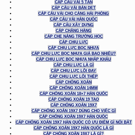
CÁP CẨU VẢI 5 TẤN
CÁP CẨU VẢI BẢN DẸT
CÁP CẨU VẢI CHO CẢNG HẢI PHÒNG
CÁP CẨU VẢI HÀN QUỐC
CÁP CẨU XÂY DỰNG
CÁP CHẰNG HÀNG
CÁP CHE NẮNG TRƯỜNG HỌC
CÁP CHỊU LỰC
CÁP CHỊU LỰC BỌC NHỰA
CÁP CHỊU LỰC BỌC NHỰA GIÁ BAO NHIÊU?
CÁP CHỊU LỰC BỌC NHỰA NHẬP KHẨU
CÁP CHỊU LỰC LÀ GÌ
CÁP CHỊU LỰC LÕI ĐAY
CÁP CHỊU LỰC LÕI THÉP
CÁP CHỐNG XOẮN
CÁP CHỐNG XOẮN 14MM
CÁP CHỐNG XOẮN 18×7 HÀN QUỐC
CÁP CHỐNG XOẮN 19 TAO
CÁP CHỐNG XOẮN 19X7
CÁP CHỐNG XOẮN 19X7 DÙNG CHO VIỆC GÌ
CÁP CHỐNG XOẮN 19X7 HÀN QUỐC
CÁP CHỐNG XOẮN 19X7 HÀN QUỐC CÓ ƯU ĐIỂM GÌ NỔI BẬT
CÁP CHỐNG XOẮN 19X7 HÀN QUỐC LÀ GÌ
CÁP CHỐNG XOẮN 19X7 LÀ GÌ?