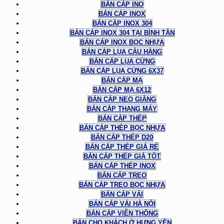
BÁN CÁP INO
BÁN CÁP INOX
BÁN CÁP INOX 304
BÁN CÁP INOX 304 TẠI BÌNH TÂN
BÁN CÁP INOX BỌC NHỰA
BÁN CÁP LỤA CẨU HÀNG
BÁN CÁP LỤA CỨNG
BÁN CÁP LỤA CỨNG 6X37
BÁN CÁP MẠ
BÁN CÁP MẠ 6X12
BÁN CÁP NEO GIẰNG
BÁN CÁP THANG MÁY
BÁN CÁP THÉP
BÁN CÁP THÉP BỌC NHỰA
BÁN CÁP THÉP D20
BÁN CÁP THÉP GIÁ RẺ
BÁN CÁP THÉP GIÁ TỐT
BÁN CÁP THÉP INOX
BÁN CÁP TREO
BÁN CÁP TREO BỌC NHỰA
BÁN CÁP VẢI
BÁN CÁP VẢI HÀ NỘI
BÁN CÁP VIỄN THÔNG
BÁN CHO KHÁCH Ở HƯNG YÊN