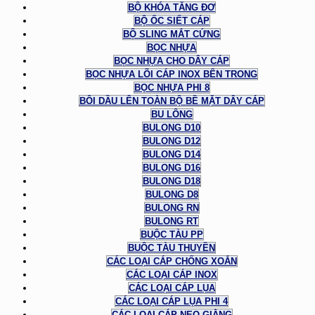
BỘ KHÓA TĂNG ĐƠ
BỘ ỐC SIẾT CÁP
BỘ SLING MẮT CỨNG
BỌC NHỰA
BỌC NHỰA CHO DÂY CÁP
BỌC NHỰA LÕI CÁP INOX BÊN TRONG
BỌC NHỰA PHI 8
BÔI DẦU LÊN TOÀN BỘ BỀ MẶT DÂY CÁP
BU LÔNG
BULONG D10
BULONG D12
BULONG D14
BULONG D16
BULONG D18
BULONG D8
BULONG RN
BULONG RT
BUỘC TÀU PP
BUỘC TÀU THUYỀN
CÁC LOẠI CÁP CHỐNG XOẮN
CÁC LOẠI CÁP INOX
CÁC LOẠI CÁP LỤA
CÁC LOẠI CÁP LỤA PHI 4
CÁC LOẠI CÁP NEO GIẰNG