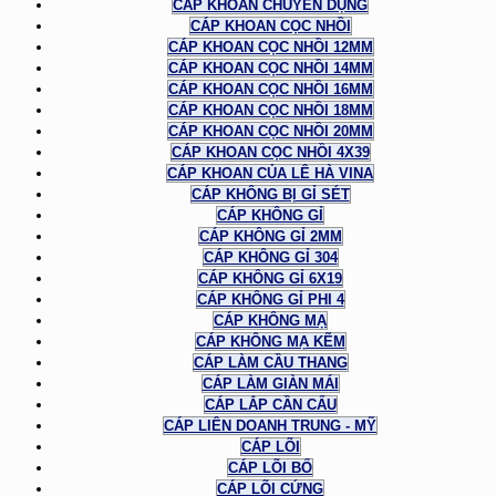
CÁP KHOAN CHUYÊN DỤNG
CÁP KHOAN CỌC NHỒI
CÁP KHOAN CỌC NHỒI 12MM
CÁP KHOAN CỌC NHỒI 14MM
CÁP KHOAN CỌC NHỒI 16MM
CÁP KHOAN CỌC NHỒI 18MM
CÁP KHOAN CỌC NHỒI 20MM
CÁP KHOAN CỌC NHỒI 4X39
CÁP KHOAN CỦA LÊ HÀ VINA
CÁP KHÔNG BỊ GỈ SÉT
CÁP KHÔNG GỈ
CÁP KHÔNG GỈ 2MM
CÁP KHÔNG GỈ 304
CÁP KHÔNG GỈ 6X19
CÁP KHÔNG GỈ PHI 4
CÁP KHÔNG MẠ
CÁP KHÔNG MẠ KẼM
CÁP LÀM CẦU THANG
CÁP LÀM GIÀN MÁI
CÁP LẮP CẦN CẨU
CÁP LIÊN DOANH TRUNG - MỸ
CÁP LÕI
CÁP LÕI BỐ
CÁP LÕI CỨNG