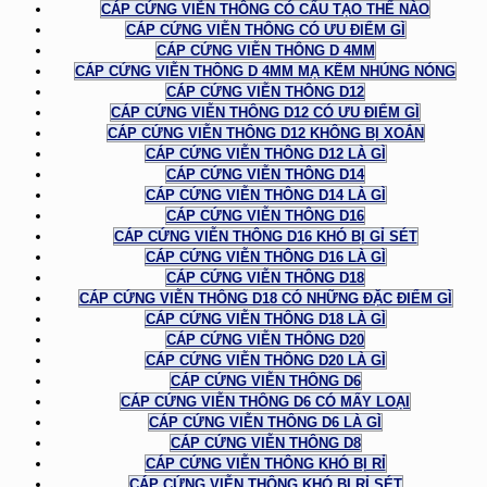
CÁP CỨNG VIỄN THÔNG CÓ CẤU TẠO THẾ NÀO
CÁP CỨNG VIỄN THÔNG CÓ ƯU ĐIỂM GÌ
CÁP CỨNG VIỄN THÔNG D 4MM
CÁP CỨNG VIỄN THÔNG D 4MM MẠ KẼM NHÚNG NÓNG
CÁP CỨNG VIỄN THÔNG D12
CÁP CỨNG VIỄN THÔNG D12 CÓ ƯU ĐIỂM GÌ
CÁP CỨNG VIỄN THÔNG D12 KHÔNG BỊ XOẮN
CÁP CỨNG VIỄN THÔNG D12 LÀ GÌ
CÁP CỨNG VIỄN THÔNG D14
CÁP CỨNG VIỄN THÔNG D14 LÀ GÌ
CÁP CỨNG VIỄN THÔNG D16
CÁP CỨNG VIỄN THÔNG D16 KHÓ BỊ GỈ SÉT
CÁP CỨNG VIỄN THÔNG D16 LÀ GÌ
CÁP CỨNG VIỄN THÔNG D18
CÁP CỨNG VIỄN THÔNG D18 CÓ NHỮNG ĐẶC ĐIỂM GÌ
CÁP CỨNG VIỄN THÔNG D18 LÀ GÌ
CÁP CỨNG VIỄN THÔNG D20
CÁP CỨNG VIỄN THÔNG D20 LÀ GÌ
CÁP CỨNG VIỄN THÔNG D6
CÁP CỨNG VIỄN THÔNG D6 CÓ MẤY LOẠI
CÁP CỨNG VIỄN THÔNG D6 LÀ GÌ
CÁP CỨNG VIỄN THÔNG D8
CÁP CỨNG VIỄN THÔNG KHÓ BỊ RỈ
CÁP CỨNG VIỄN THÔNG KHÓ BỊ RỈ SÉT