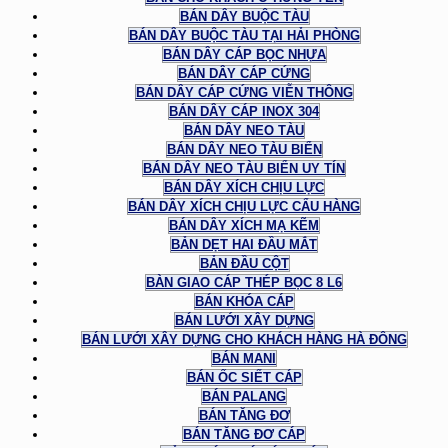
BÁN DÂY BUỘC TÀU
BÁN DÂY BUỘC TÀU TẠI HẢI PHÒNG
BÁN DÂY CÁP BỌC NHỰA
BÁN DÂY CÁP CỨNG
BÁN DÂY CÁP CỨNG VIỄN THÔNG
BÁN DÂY CÁP INOX 304
BÁN DÂY NEO TÀU
BÁN DÂY NEO TÀU BIỂN
BÁN DÂY NEO TÀU BIỂN UY TÍN
BÁN DÂY XÍCH CHỊU LỰC
BÁN DÂY XÍCH CHỊU LỰC CẨU HÀNG
BÁN DÂY XÍCH MẠ KẼM
BẢN DẸT HAI ĐẦU MẮT
BẢN ĐẦU CỘT
BÀN GIAO CÁP THÉP BỌC 8 L6
BÁN KHÓA CÁP
BÁN LƯỚI XÂY DỰNG
BÁN LƯỚI XÂY DỰNG CHO KHÁCH HÀNG HÀ ĐÔNG
BÁN MANI
BÁN ỐC SIẾT CÁP
BÁN PALANG
BÁN TĂNG ĐƠ
BÁN TĂNG ĐƠ CÁP