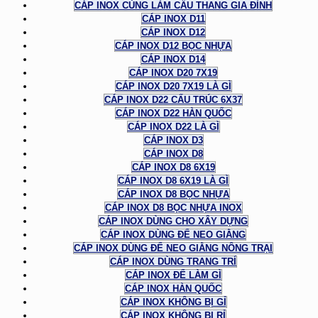
CÁP INOX CÙNG LÀM CẦU THANG GIA ĐÌNH
CÁP INOX D11
CÁP INOX D12
CÁP INOX D12 BỌC NHỰA
CÁP INOX D14
CÁP INOX D20 7X19
CÁP INOX D20 7X19 LÀ GÌ
CÁP INOX D22 CẤU TRÚC 6X37
CÁP INOX D22 HÀN QUỐC
CÁP INOX D22 LÀ GÌ
CÁP INOX D3
CÁP INOX D8
CÁP INOX D8 6X19
CÁP INOX D8 6X19 LÀ GÌ
CÁP INOX D8 BỌC NHỰA
CÁP INOX D8 BỌC NHỰA INOX
CÁP INOX DÙNG CHO XÂY DỰNG
CÁP INOX DÙNG ĐỂ NEO GIẰNG
CÁP INOX DÙNG ĐỂ NEO GIẰNG NÔNG TRẠI
CÁP INOX DÙNG TRANG TRÍ
CÁP INOX ĐỂ LÀM GÌ
CÁP INOX HÀN QUỐC
CÁP INOX KHÔNG BỊ GỈ
CÁP INOX KHÔNG BỊ RỈ