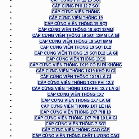
CÁP CỨNG PHI 12 19 SỢI
CÁP CỨNG PHI 12 7 SỢI
CÁP CỨNG VIỄN THÔNG
CÁP CỨNG VIỄN THÔNG 19
CÁP CỨNG VIỄN THÔNG 19 SỢI
CÁP CỨNG VIỄN THÔNG 19 SỢI 12MM
CÁP CỨNG VIỄN THÔNG 19 SỢI 12MM LÀ GÌ
CÁP CỨNG VIỄN THÔNG 19 SỢI 8MM
CÁP CỨNG VIỄN THÔNG 19 SỢI D12
CÁP CỨNG VIỄN THÔNG 19 SỢI D12 LÀ GÌ
CÁP CỨNG VIỄN THÔNG 1X19
CÁP CỨNG VIỄN THÔNG 1X19 CÓ BỊ RỈ KHÔNG
CÁP CỨNG VIỄN THÔNG 1X19 KHÓ BỊ GỈ
CÁP CỨNG VIỄN THÔNG 1X19 LÀ GÌ
CÁP CỨNG VIỄN THÔNG 1X19 PHI 12.7
CÁP CỨNG VIỄN THÔNG 1X19 PHI 12.7 LÀ GÌ
CÁP CỨNG VIỄN THÔNG 1X7
CÁP CỨNG VIỄN THÔNG 1X7 LÀ GÌ
CÁP CỨNG VIỄN THÔNG 1X7 LÊ HÀ
CÁP CỨNG VIỄN THÔNG 1X7 PHI 10
CÁP CỨNG VIỄN THÔNG 1X7 PHI 10 LÀ GÌ
CÁP CỨNG VIỄN THÔNG 7 SỢI
CÁP CỨNG VIỄN THÔNG CAO CẤP
CÁP CỨNG VIỄN THÔNG CHẤT LƯỢNG CAO