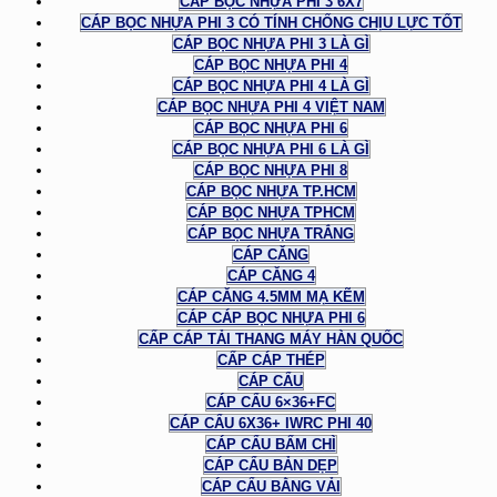
CÁP BỌC NHỰA PHI 3 6X7
CÁP BỌC NHỰA PHI 3 CÓ TÍNH CHỐNG CHỊU LỰC TỐT
CÁP BỌC NHỰA PHI 3 LÀ GÌ
CÁP BỌC NHỰA PHI 4
CÁP BỌC NHỰA PHI 4 LÀ GÌ
CÁP BỌC NHỰA PHI 4 VIỆT NAM
CÁP BỌC NHỰA PHI 6
CÁP BỌC NHỰA PHI 6 LÀ GÌ
CÁP BỌC NHỰA PHI 8
CÁP BỌC NHỰA TP.HCM
CÁP BỌC NHỰA TPHCM
CÁP BỌC NHỰA TRẮNG
CÁP CĂNG
CÁP CĂNG 4
CÁP CĂNG 4.5MM MẠ KẼM
CÁP CÁP BỌC NHỰA PHI 6
CẤP CÁP TẢI THANG MÁY HÀN QUỐC
CẤP CÁP THÉP
CÁP CẨU
CÁP CẨU 6×36+FC
CÁP CẨU 6X36+ IWRC PHI 40
CÁP CẨU BẤM CHÌ
CÁP CẨU BẢN DẸP
CÁP CẨU BẰNG VẢI