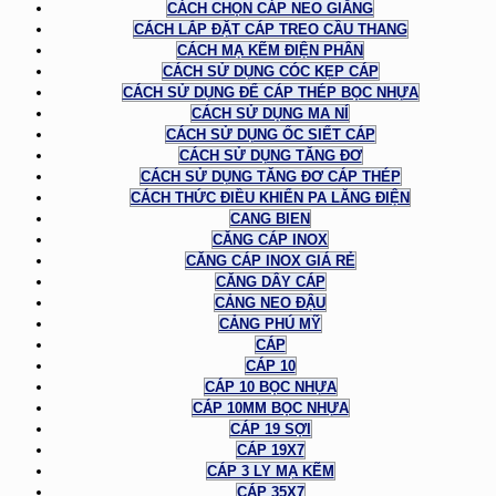
CÁCH CHỌN CÁP NEO GIẰNG
CÁCH LẮP ĐẶT CÁP TREO CẦU THANG
CÁCH MẠ KẼM ĐIỆN PHÂN
CÁCH SỬ DỤNG CÓC KẸP CÁP
CÁCH SỬ DỤNG ĐỂ CÁP THÉP BỌC NHỰA
CÁCH SỬ DỤNG MA NÍ
CÁCH SỬ DỤNG ỐC SIẾT CÁP
CÁCH SỬ DỤNG TĂNG ĐƠ
CÁCH SỬ DỤNG TĂNG ĐƠ CÁP THÉP
CÁCH THỨC ĐIỀU KHIỂN PA LĂNG ĐIỆN
CANG BIEN
CĂNG CÁP INOX
CĂNG CÁP INOX GIÁ RẺ
CĂNG DÂY CÁP
CẢNG NEO ĐẬU
CẢNG PHÚ MỸ
CÁP
CÁP 10
CÁP 10 BỌC NHỰA
CÁP 10MM BỌC NHỰA
CÁP 19 SỢI
CÁP 19X7
CÁP 3 LY MẠ KẼM
CÁP 35X7