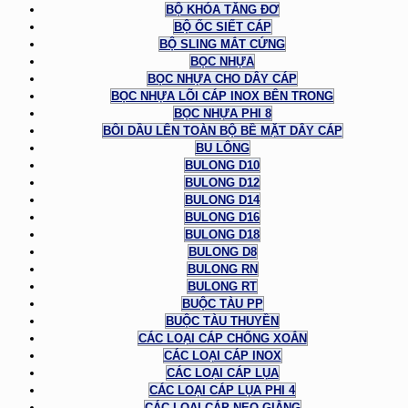
BỘ KHÓA TĂNG ĐƠ
BỘ ỐC SIẾT CÁP
BỘ SLING MẮT CỨNG
BỌC NHỰA
BỌC NHỰA CHO DÂY CÁP
BỌC NHỰA LÕI CÁP INOX BÊN TRONG
BỌC NHỰA PHI 8
BÔI DẦU LÊN TOÀN BỘ BỀ MẶT DÂY CÁP
BU LÔNG
BULONG D10
BULONG D12
BULONG D14
BULONG D16
BULONG D18
BULONG D8
BULONG RN
BULONG RT
BUỘC TÀU PP
BUỘC TÀU THUYỀN
CÁC LOẠI CÁP CHỐNG XOẮN
CÁC LOẠI CÁP INOX
CÁC LOẠI CÁP LỤA
CÁC LOẠI CÁP LỤA PHI 4
CÁC LOẠI CÁP NEO GIẰNG