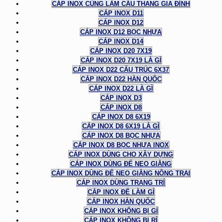
CÁP INOX CÙNG LÀM CẦU THANG GIA ĐÌNH
CÁP INOX D11
CÁP INOX D12
CÁP INOX D12 BỌC NHỰA
CÁP INOX D14
CÁP INOX D20 7X19
CÁP INOX D20 7X19 LÀ GÌ
CÁP INOX D22 CẤU TRÚC 6X37
CÁP INOX D22 HÀN QUỐC
CÁP INOX D22 LÀ GÌ
CÁP INOX D3
CÁP INOX D8
CÁP INOX D8 6X19
CÁP INOX D8 6X19 LÀ GÌ
CÁP INOX D8 BỌC NHỰA
CÁP INOX D8 BỌC NHỰA INOX
CÁP INOX DÙNG CHO XÂY DỰNG
CÁP INOX DÙNG ĐỂ NEO GIẰNG
CÁP INOX DÙNG ĐỂ NEO GIẰNG NÔNG TRẠI
CÁP INOX DÙNG TRANG TRÍ
CÁP INOX ĐỂ LÀM GÌ
CÁP INOX HÀN QUỐC
CÁP INOX KHÔNG BỊ GỈ
CÁP INOX KHÔNG BỊ RỈ