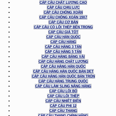
CÁP CẨU CHẤT LƯỢNG CAO
CÁP CẨU CHỊU LỰC
CÁP CẨU CHỐNG XOẮN
CÁP CẨU CHỐNG XOẮN 19X7
CÁP CẨU CƠ BẢN
CÁP CẨU CÓ LÕI THÉP BÊN TRONG
CÁP CẨU GIÁ TỐT
CÁP CẨU HÀN QUỐC
CÁP CẨU HÀNG
CÁP CẨU HÀNG 3 TẤN
CÁP CẨU HÀNG 5 TẤN
CÁP CẨU HÀNG BẰNG VẢI
CÁP CẨU HÀNG CHẤT LƯỢNG
CÁP CẨU HÀNG HÀN QUỐC
CÁP CẨU HÀNG HÀN QUỐC BẢN DẸT
CÁP CẨU HÀNG HÀN QUỐC BẢN TRÒN
CÁP CẨU HÀNG TRUNG QUỐC
CÁP CẨU LÀM SLING NÂNG HÀNG
CÁP CẨU LÕI BỐ
CÁP CẨU LÕI THÉP
CÁP CẨU NHIỆT ĐIỆN
CÁP CẨU PHI 12
CÁP CẦU THANG
CÁP CẦU THANG CHÍNH HÃNG