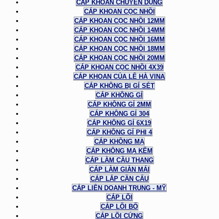
CÁP KHOAN CHUYÊN DỤNG
CÁP KHOAN CỌC NHỒI
CÁP KHOAN CỌC NHỒI 12MM
CÁP KHOAN CỌC NHỒI 14MM
CÁP KHOAN CỌC NHỒI 16MM
CÁP KHOAN CỌC NHỒI 18MM
CÁP KHOAN CỌC NHỒI 20MM
CÁP KHOAN CỌC NHỒI 4X39
CÁP KHOAN CỦA LÊ HÀ VINA
CÁP KHÔNG BỊ GỈ SÉT
CÁP KHÔNG GỈ
CÁP KHÔNG GỈ 2MM
CÁP KHÔNG GỈ 304
CÁP KHÔNG GỈ 6X19
CÁP KHÔNG GỈ PHI 4
CÁP KHÔNG MẠ
CÁP KHÔNG MẠ KẼM
CÁP LÀM CẦU THANG
CÁP LÀM GIÀN MÁI
CÁP LẮP CẦN CẨU
CÁP LIÊN DOANH TRUNG - MỸ
CÁP LÕI
CÁP LÕI BỐ
CÁP LÕI CỨNG