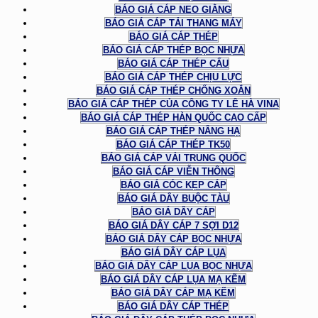
BÁO GIÁ CÁP NEO GIẰNG
BÁO GIÁ CÁP TẢI THANG MÁY
BÁO GIÁ CÁP THÉP
BÁO GIÁ CÁP THÉP BỌC NHỰA
BÁO GIÁ CÁP THÉP CẨU
BÁO GIÁ CÁP THÉP CHỊU LỰC
BÁO GIÁ CÁP THÉP CHỐNG XOẮN
BÁO GIÁ CÁP THÉP CỦA CÔNG TY LÊ HÀ VINA
BÁO GIÁ CÁP THÉP HÀN QUỐC CAO CẤP
BÁO GIÁ CÁP THÉP NÂNG HẠ
BÁO GIÁ CÁP THÉP TK50
BÁO GIÁ CÁP VẢI TRUNG QUỐC
BÁO GIÁ CÁP VIỄN THÔNG
BÁO GIÁ CÓC KẸP CÁP
BÁO GIÁ DÂY BUỘC TÀU
BÁO GIÁ DÂY CÁP
BÁO GIÁ DÂY CÁP 7 SỢI D12
BÁO GIÁ DÂY CÁP BỌC NHỰA
BÁO GIÁ DÂY CÁP LỤA
BÁO GIÁ DÂY CÁP LỤA BỌC NHỰA
BÁO GIÁ DÂY CÁP LỤA MẠ KẼM
BÁO GIÁ DÂY CÁP MẠ KẼM
BÁO GIÁ DÂY CÁP THÉP