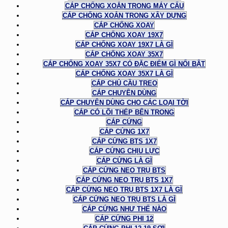
CÁP CHỐNG XOẮN TRONG MÁY CẨU
CÁP CHỐNG XOẮN TRONG XÂY DỰNG
CÁP CHỐNG XOAY
CÁP CHỐNG XOAY 19X7
CÁP CHỐNG XOAY 19X7 LÀ GÌ
CÁP CHỐNG XOAY 35X7
CÁP CHỐNG XOAY 35X7 CÓ ĐẶC ĐIỂM GÌ NỔI BẬT
CÁP CHỐNG XOAY 35X7 LÀ GÌ
CÁP CHỦ CẦU TREO
CÁP CHUYÊN DÙNG
CÁP CHUYÊN DÙNG CHO CÁC LOẠI TỜI
CÁP CÓ LÕI THÉP BÊN TRONG
CÁP CỨNG
CÁP CỨNG 1X7
CÁP CỨNG BTS 1X7
CÁP CỨNG CHỊU LỰC
CÁP CỨNG LÀ GÌ
CÁP CỨNG NEO TRỤ BTS
CÁP CỨNG NEO TRỤ BTS 1X7
CÁP CỨNG NEO TRỤ BTS 1X7 LÀ GÌ
CÁP CỨNG NEO TRỤ BTS LÀ GÌ
CÁP CỨNG NHƯ THẾ NÀO
CÁP CỨNG PHI 12