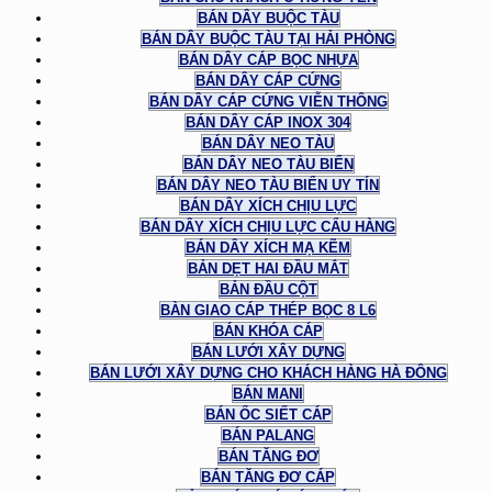
BÁN DÂY BUỘC TÀU
BÁN DÂY BUỘC TÀU TẠI HẢI PHÒNG
BÁN DÂY CÁP BỌC NHỰA
BÁN DÂY CÁP CỨNG
BÁN DÂY CÁP CỨNG VIỄN THÔNG
BÁN DÂY CÁP INOX 304
BÁN DÂY NEO TÀU
BÁN DÂY NEO TÀU BIỂN
BÁN DÂY NEO TÀU BIỂN UY TÍN
BÁN DÂY XÍCH CHỊU LỰC
BÁN DÂY XÍCH CHỊU LỰC CẨU HÀNG
BÁN DÂY XÍCH MẠ KẼM
BẢN DẸT HAI ĐẦU MẮT
BẢN ĐẦU CỘT
BÀN GIAO CÁP THÉP BỌC 8 L6
BÁN KHÓA CÁP
BÁN LƯỚI XÂY DỰNG
BÁN LƯỚI XÂY DỰNG CHO KHÁCH HÀNG HÀ ĐÔNG
BÁN MANI
BÁN ỐC SIẾT CÁP
BÁN PALANG
BÁN TĂNG ĐƠ
BÁN TĂNG ĐƠ CÁP