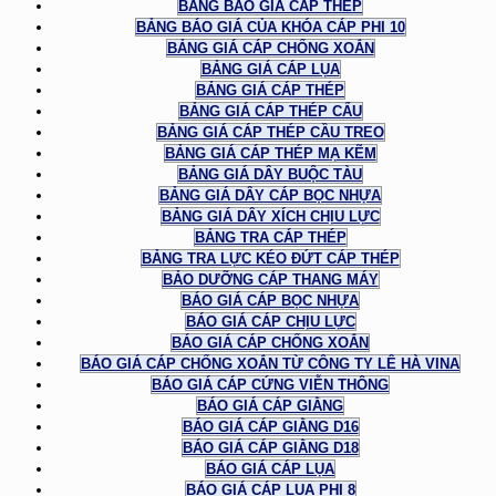
BẢNG BÁO GIÁ CÁP THÉP
BẢNG BÁO GIÁ CỦA KHÓA CÁP PHI 10
BẢNG GIÁ CÁP CHỐNG XOẮN
BẢNG GIÁ CÁP LỤA
BẢNG GIÁ CÁP THÉP
BẢNG GIÁ CÁP THÉP CẨU
BẢNG GIÁ CÁP THÉP CẦU TREO
BẢNG GIÁ CÁP THÉP MẠ KẼM
BẢNG GIÁ DÂY BUỘC TÀU
BẢNG GIÁ DÂY CÁP BỌC NHỰA
BẢNG GIÁ DÂY XÍCH CHỊU LỰC
BẢNG TRA CÁP THÉP
BẢNG TRA LỰC KÉO ĐỨT CÁP THÉP
BẢO DƯỠNG CÁP THANG MÁY
BÁO GIÁ CÁP BỌC NHỰA
BÁO GIÁ CÁP CHỊU LỰC
BÁO GIÁ CÁP CHỐNG XOẮN
BÁO GIÁ CÁP CHỐNG XOẮN TỪ CÔNG TY LÊ HÀ VINA
BÁO GIÁ CÁP CỨNG VIỄN THÔNG
BÁO GIÁ CÁP GIẰNG
BÁO GIÁ CÁP GIẰNG D16
BÁO GIÁ CÁP GIẰNG D18
BÁO GIÁ CÁP LỤA
BÁO GIÁ CÁP LỤA PHI 8