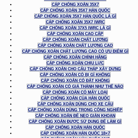
CÁP CHỐNG XOẮN 35X7
CÁP CHỐNG XOẮN 35X7 HÀN QUỐC
CÁP CHỐNG XOẮN 35X7 HÀN QUỐC LÀ GÌ
CÁP CHỐNG XOẮN 35X7 IWRC
CÁP CHỐNG XOẮN 37X5 IWRC LÀ GÌ
CÁP CHỐNG XOẮN CAO CẤP
CÁP CHỐNG XOẮN CHẤT LƯỢNG
CÁP CHỐNG XOẮN CHẤT LƯỢNG CAO
CÁP CHỐNG XOẮN CHẤT LƯỢNG CAO CÓ ƯU ĐIỂM GÌ
CÁP CHỐNG XOẮN CHÍNH HÃNG
CÁP CHỐNG XOẮN CHỊU LỰC
CÁP CHỐNG XOẮN CHO CẨU THÁP XÂY DỰNG
CÁP CHỐNG XOẮN CÓ BỊ GỈ KHÔNG
CÁP CHỐNG XOẮN CÓ ĐẮT KHÔNG
CÁP CHỐNG XOẮN CÓ GIÁ THÀNH NHƯ THẾ NÀO
CÁP CHỐNG XOẮN CÓ MẤY LOẠI
CÁP CHỐNG XOẮN CỦA HÀN QUỐC
CÁP CHỐNG XOẮN DÙNG CHO XE CẨU
CÁP CHỐNG XOẮN DÙNG TRONG CÔNG NGHIỆP
CÁP CHỐNG XOẮN ĐỂ NEO GIÀN KHOAN
CÁP CHỐNG XOẮN ĐƯỢC SỬ DỤNG ĐỂ LÀM GÌ
CÁP CHỐNG XOẮN HÀN QUỐC
CÁP CHỐNG XOẮN HÀN QUỐC 18×7