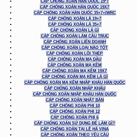
CÁP CHỐNG XOẮN HÀN QUỐC 19*7
CÁP CHỐNG XOẮN HÀN QUỐC 19X7
CÁP CHỐNG XOẮN HÀN QUỐC 35×7+IWRC
CÁP CHỐNG XOẮN LÀ 19×7
CÁP CHỐNG XOẮN LÀ 35×7
CÁP CHỐNG XOẮN LÀ GÌ
CÁP CHỐNG XOẮN LÀM CẨU TRỤC
CÁP CHỐNG XOẮN LIÊN DOANH
CÁP CHỐNG XOẮN LOẠI NÀO TỐT
CÁP CHỐNG XOẮN LÕI THÉP
CÁP CHỐNG XOẮN MẠ DẦU
CÁP CHỐNG XOẮN MẠ KẼM
CÁP CHỐNG XOẮN MẠ KẼM 19X7
CÁP CHỐNG XOẮN MẠ KẼM LÀ GÌ
CÁP CHỐNG XOẮN MẠ KẼM NHẬP KHẨU HÀN QUỐC
CÁP CHỐNG XOẮN NHẬP KHẨU
CÁP CHỐNG XOẮN NHẬP KHẨU HÀN QUỐC
CÁP CHỐNG XOẮN NHẬT BẢN
CÁP CHỐNG XOẮN PHI 10
CÁP CHỐNG XOẮN PHI 12
CÁP CHỐNG XOẮN PHI 6
CÁP CHỐNG XOẮN SỬ DỤNG ĐỂ LÀM GÌ?
CÁP CHỐNG XOẮN TẠI LÊ HÀ VINA
CÁP CHỐNG XOẮN THEO YÊU CẦU