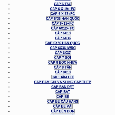
CÁP 6 TAO
CÁP 6 X 19+ FC
CÁP 6 X 37+FC
CÁP 6*36 HÀN QUỐC
CÁP 6×19+FC
CÁP 6X12+ FC
CÁP 6X19
CÁP 6X36
CÁP 6X36 HÀN QUỐC
CÁP 6X36 IWRC
CÁP 6X37
CÁP 7 SỢI
CÁP 8 BỌC NHỰA
CÁP 8 TẤN
CÁP 8X19
CÁP BẤM CHÌ
CÁP BẤM CHÌ VÀ SLING CÁP THÉP
CÁP BẢN DẸT
CÁP BẠT
CÁP BẸ
CÁP BẸ CẨU HÀNG
CÁP BẸ VẢI
CÁP BỆN ĐƠN