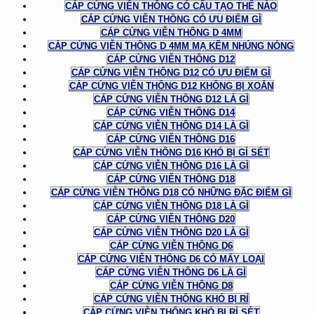
CÁP CỨNG VIỄN THÔNG CÓ CẤU TẠO THẾ NÀO
CÁP CỨNG VIỄN THÔNG CÓ ƯU ĐIỂM GÌ
CÁP CỨNG VIỄN THÔNG D 4MM
CÁP CỨNG VIỄN THÔNG D 4MM MẠ KẼM NHÚNG NÓNG
CÁP CỨNG VIỄN THÔNG D12
CÁP CỨNG VIỄN THÔNG D12 CÓ ƯU ĐIỂM GÌ
CÁP CỨNG VIỄN THÔNG D12 KHÔNG BỊ XOẮN
CÁP CỨNG VIỄN THÔNG D12 LÀ GÌ
CÁP CỨNG VIỄN THÔNG D14
CÁP CỨNG VIỄN THÔNG D14 LÀ GÌ
CÁP CỨNG VIỄN THÔNG D16
CÁP CỨNG VIỄN THÔNG D16 KHÓ BỊ GỈ SÉT
CÁP CỨNG VIỄN THÔNG D16 LÀ GÌ
CÁP CỨNG VIỄN THÔNG D18
CÁP CỨNG VIỄN THÔNG D18 CÓ NHỮNG ĐẶC ĐIỂM GÌ
CÁP CỨNG VIỄN THÔNG D18 LÀ GÌ
CÁP CỨNG VIỄN THÔNG D20
CÁP CỨNG VIỄN THÔNG D20 LÀ GÌ
CÁP CỨNG VIỄN THÔNG D6
CÁP CỨNG VIỄN THÔNG D6 CÓ MẤY LOẠI
CÁP CỨNG VIỄN THÔNG D6 LÀ GÌ
CÁP CỨNG VIỄN THÔNG D8
CÁP CỨNG VIỄN THÔNG KHÓ BỊ RỈ
CÁP CỨNG VIỄN THÔNG KHÓ BỊ RỈ SÉT