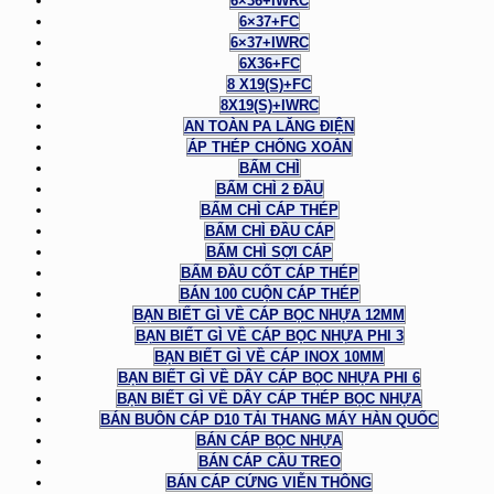
6×36+IWRC
6×37+FC
6×37+IWRC
6X36+FC
8 X19(S)+FC
8X19(S)+IWRC
AN TOÀN PA LĂNG ĐIỆN
ÁP THÉP CHỐNG XOẮN
BẤM CHÌ
BẤM CHÌ 2 ĐẦU
BẤM CHÌ CÁP THÉP
BẤM CHÌ ĐẦU CÁP
BẤM CHÌ SỢI CÁP
BẤM ĐẦU CỐT CÁP THÉP
BÁN 100 CUỘN CÁP THÉP
BẠN BIẾT GÌ VỀ CÁP BỌC NHỰA 12MM
BẠN BIẾT GÌ VỀ CÁP BỌC NHỰA PHI 3
BẠN BIẾT GÌ VỀ CÁP INOX 10MM
BẠN BIẾT GÌ VỀ DÂY CÁP BỌC NHỰA PHI 6
BẠN BIẾT GÌ VỀ DÂY CÁP THÉP BỌC NHỰA
BÁN BUÔN CÁP D10 TẢI THANG MÁY HÀN QUỐC
BÁN CÁP BỌC NHỰA
BÁN CÁP CẦU TREO
BÁN CÁP CỨNG VIỄN THÔNG