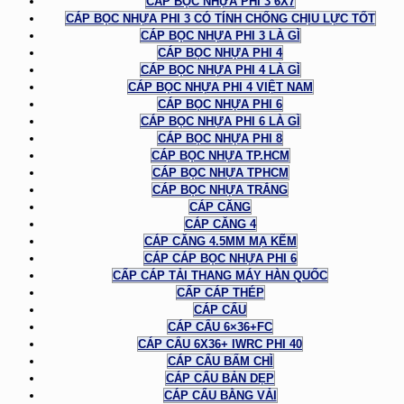
CÁP BỌC NHỰA PHI 3 6X7
CÁP BỌC NHỰA PHI 3 CÓ TÍNH CHỐNG CHỊU LỰC TỐT
CÁP BỌC NHỰA PHI 3 LÀ GÌ
CÁP BỌC NHỰA PHI 4
CÁP BỌC NHỰA PHI 4 LÀ GÌ
CÁP BỌC NHỰA PHI 4 VIỆT NAM
CÁP BỌC NHỰA PHI 6
CÁP BỌC NHỰA PHI 6 LÀ GÌ
CÁP BỌC NHỰA PHI 8
CÁP BỌC NHỰA TP.HCM
CÁP BỌC NHỰA TPHCM
CÁP BỌC NHỰA TRẮNG
CÁP CĂNG
CÁP CĂNG 4
CÁP CĂNG 4.5MM MẠ KẼM
CÁP CÁP BỌC NHỰA PHI 6
CẤP CÁP TẢI THANG MÁY HÀN QUỐC
CẤP CÁP THÉP
CÁP CẨU
CÁP CẨU 6×36+FC
CÁP CẨU 6X36+ IWRC PHI 40
CÁP CẨU BẤM CHÌ
CÁP CẨU BẢN DẸP
CÁP CẨU BẰNG VẢI