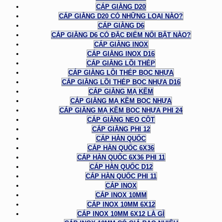
CÁP GIẰNG D20
CÁP GIẰNG D20 CÓ NHỮNG LOẠI NÀO?
CÁP GIẰNG D6
CÁP GIẰNG D6 CÓ ĐẶC ĐIỂM NỔI BẬT NÀO?
CÁP GIẰNG INOX
CÁP GIẰNG INOX D16
CÁP GIẰNG LÕI THÉP
CÁP GIẰNG LÕI THÉP BỌC NHỰA
CÁP GIẰNG LÕI THÉP BỌC NHỰA D16
CÁP GIẰNG MẠ KẼM
CÁP GIẰNG MẠ KẼM BỌC NHỰA
CÁP GIẰNG MẠ KẼM BỌC NHỰA PHI 24
CÁP GIẰNG NEO CỘT
CÁP GIẰNG PHI 12
CÁP HÀN QUỐC
CÁP HÀN QUỐC 6X36
CÁP HÀN QUỐC 6X36 PHI 11
CÁP HÀN QUỐC D12
CÁP HÀN QUỐC PHI 11
CÁP INOX
CÁP INOX 10MM
CÁP INOX 10MM 6X12
CÁP INOX 10MM 6X12 LÀ GÌ