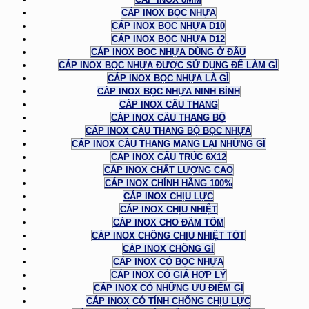
CÁP INOX BỌC NHỰA
CÁP INOX BỌC NHỰA D10
CÁP INOX BỌC NHỰA D12
CÁP INOX BỌC NHỰA DÙNG Ở ĐÂU
CÁP INOX BỌC NHỰA ĐƯỢC SỬ DỤNG ĐỂ LÀM GÌ
CÁP INOX BỌC NHỰA LÀ GÌ
CÁP INOX BỌC NHỰA NINH BÌNH
CÁP INOX CẦU THANG
CÁP INOX CẦU THANG BỘ
CÁP INOX CẦU THANG BỘ BỌC NHỰA
CÁP INOX CẦU THANG MANG LẠI NHỮNG GÌ
CÁP INOX CẤU TRÚC 6X12
CÁP INOX CHẤT LƯỢNG CAO
CÁP INOX CHÍNH HÃNG 100%
CÁP INOX CHỊU LỰC
CÁP INOX CHỊU NHIỆT
CÁP INOX CHO ĐẦM TÔM
CÁP INOX CHỐNG CHỊU NHIỆT TỐT
CÁP INOX CHỐNG GỈ
CÁP INOX CÓ BỌC NHỰA
CÁP INOX CÓ GIÁ HỢP LÝ
CÁP INOX CÓ NHỮNG ƯU ĐIỂM GÌ
CÁP INOX CÓ TÍNH CHỐNG CHỊU LỰC