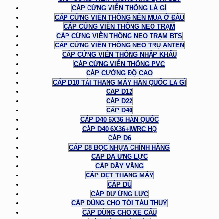
CÁP CỨNG VIỄN THÔNG LÀ GÌ
CÁP CỨNG VIỄN THÔNG NÊN MUA Ở ĐÂU
CÁP CỨNG VIỄN THÔNG NEO TRẠM
CÁP CỨNG VIỄN THÔNG NEO TRẠM BTS
CÁP CỨNG VIỄN THÔNG NEO TRỤ ANTEN
CÁP CỨNG VIỄN THÔNG NHẬP KHẨU
CÁP CỨNG VIỄN THÔNG PVC
CÁP CƯỜNG ĐỘ CAO
CÁP D10 TẢI THANG MÁY HÀN QUỐC LÀ GÌ
CÁP D12
CÁP D22
CÁP D40
CÁP D40 6X36 HÀN QUỐC
CÁP D40 6X36+IWRC HQ
CÁP D6
CÁP D8 BỌC NHỰA CHÍNH HÃNG
CÁP DẠ ỨNG LỰC
CÁP DÂY VĂNG
CÁP DẸT THANG MÁY
CÁP DÙ
CÁP DỰ ỨNG LỰC
CÁP DÙNG CHO TỜI TÀU THUỶ
CÁP DÙNG CHO XE CẨU