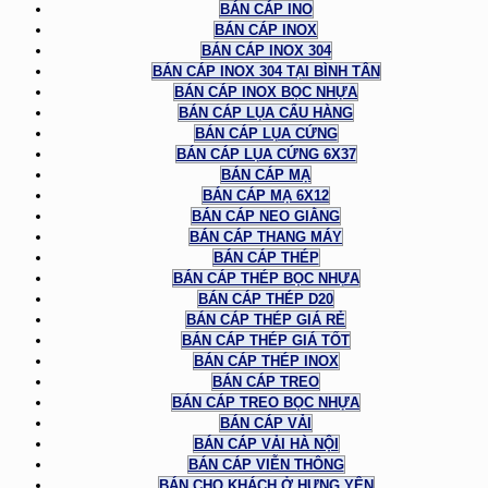
BÁN CÁP INO
BÁN CÁP INOX
BÁN CÁP INOX 304
BÁN CÁP INOX 304 TẠI BÌNH TÂN
BÁN CÁP INOX BỌC NHỰA
BÁN CÁP LỤA CẨU HÀNG
BÁN CÁP LỤA CỨNG
BÁN CÁP LỤA CỨNG 6X37
BÁN CÁP MẠ
BÁN CÁP MẠ 6X12
BÁN CÁP NEO GIẰNG
BÁN CÁP THANG MÁY
BÁN CÁP THÉP
BÁN CÁP THÉP BỌC NHỰA
BÁN CÁP THÉP D20
BÁN CÁP THÉP GIÁ RẺ
BÁN CÁP THÉP GIÁ TỐT
BÁN CÁP THÉP INOX
BÁN CÁP TREO
BÁN CÁP TREO BỌC NHỰA
BÁN CÁP VẢI
BÁN CÁP VẢI HÀ NỘI
BÁN CÁP VIỄN THÔNG
BÁN CHO KHÁCH Ở HƯNG YÊN