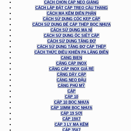
CÁCH CHỌN CÁP NEO GIẰNG
CÁCH LẮP ĐẶT CÁP TREO CẦU THANG
CÁCH MẠ KẼM ĐIỆN PHÂN
CÁCH SỬ DỤNG CÓC KẸP CÁP
CÁCH SỬ DỤNG ĐỂ CÁP THÉP BỌC NHỰA
CÁCH SỬ DỤNG MA NÍ
CÁCH SỬ DỤNG ỐC SIẾT CÁP
CÁCH SỬ DỤNG TĂNG ĐƠ
CÁCH SỬ DỤNG TĂNG ĐƠ CÁP THÉP
CÁCH THỨC ĐIỀU KHIỂN PA LĂNG ĐIỆN
CANG BIEN
CĂNG CÁP INOX
CĂNG CÁP INOX GIÁ RẺ
CĂNG DÂY CÁP
CẢNG NEO ĐẬU
CẢNG PHÚ MỸ
CÁP
CÁP 10
CÁP 10 BỌC NHỰA
CÁP 10MM BỌC NHỰA
CÁP 19 SỢI
CÁP 19X7
CÁP 3 LY MẠ KẼM
CÁP 35X7