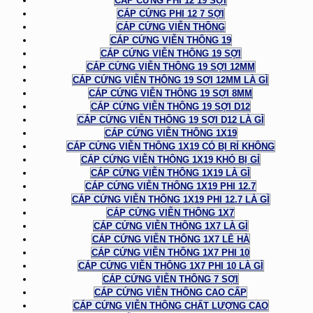
CÁP CỨNG PHI 12 19 SỢI
CÁP CỨNG PHI 12 7 SỢI
CÁP CỨNG VIỄN THÔNG
CÁP CỨNG VIỄN THÔNG 19
CÁP CỨNG VIỄN THÔNG 19 SỢI
CÁP CỨNG VIỄN THÔNG 19 SỢI 12MM
CÁP CỨNG VIỄN THÔNG 19 SỢI 12MM LÀ GÌ
CÁP CỨNG VIỄN THÔNG 19 SỢI 8MM
CÁP CỨNG VIỄN THÔNG 19 SỢI D12
CÁP CỨNG VIỄN THÔNG 19 SỢI D12 LÀ GÌ
CÁP CỨNG VIỄN THÔNG 1X19
CÁP CỨNG VIỄN THÔNG 1X19 CÓ BỊ RỈ KHÔNG
CÁP CỨNG VIỄN THÔNG 1X19 KHÓ BỊ GỈ
CÁP CỨNG VIỄN THÔNG 1X19 LÀ GÌ
CÁP CỨNG VIỄN THÔNG 1X19 PHI 12.7
CÁP CỨNG VIỄN THÔNG 1X19 PHI 12.7 LÀ GÌ
CÁP CỨNG VIỄN THÔNG 1X7
CÁP CỨNG VIỄN THÔNG 1X7 LÀ GÌ
CÁP CỨNG VIỄN THÔNG 1X7 LÊ HÀ
CÁP CỨNG VIỄN THÔNG 1X7 PHI 10
CÁP CỨNG VIỄN THÔNG 1X7 PHI 10 LÀ GÌ
CÁP CỨNG VIỄN THÔNG 7 SỢI
CÁP CỨNG VIỄN THÔNG CAO CẤP
CÁP CỨNG VIỄN THÔNG CHẤT LƯỢNG CAO