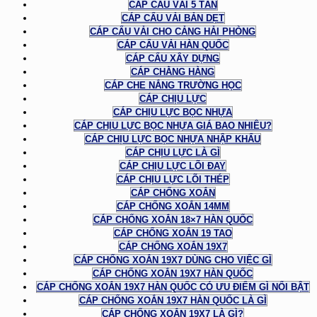
CÁP CẨU VẢI 5 TẤN
CÁP CẨU VẢI BẢN DẸT
CÁP CẨU VẢI CHO CẢNG HẢI PHÒNG
CÁP CẨU VẢI HÀN QUỐC
CÁP CẨU XÂY DỰNG
CÁP CHẰNG HÀNG
CÁP CHE NẮNG TRƯỜNG HỌC
CÁP CHỊU LỰC
CÁP CHỊU LỰC BỌC NHỰA
CÁP CHỊU LỰC BỌC NHỰA GIÁ BAO NHIÊU?
CÁP CHỊU LỰC BỌC NHỰA NHẬP KHẨU
CÁP CHỊU LỰC LÀ GÌ
CÁP CHỊU LỰC LÕI ĐAY
CÁP CHỊU LỰC LÕI THÉP
CÁP CHỐNG XOẮN
CÁP CHỐNG XOẮN 14MM
CÁP CHỐNG XOẮN 18×7 HÀN QUỐC
CÁP CHỐNG XOẮN 19 TAO
CÁP CHỐNG XOẮN 19X7
CÁP CHỐNG XOẮN 19X7 DÙNG CHO VIỆC GÌ
CÁP CHỐNG XOẮN 19X7 HÀN QUỐC
CÁP CHỐNG XOẮN 19X7 HÀN QUỐC CÓ ƯU ĐIỂM GÌ NỔI BẬT
CÁP CHỐNG XOẮN 19X7 HÀN QUỐC LÀ GÌ
CÁP CHỐNG XOẮN 19X7 LÀ GÌ?