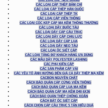
CÁC LOẠI CÁP THÉP BẤM CHÌ
CÁC LOẠI CÁP THÉP HÀN QUỐC
CÁC LOẠI CÁP THÉP TK
CÁC LOẠI CÁP VIỄN THÔNG
CÁC LOẠI CÓC KẸP CÁP MẠ KẼM THÔNG THƯỜNG
CÁC LOẠI DÂY BUỘC TÀU
CÁC LOẠI DÂY CÁP CẨU TRỤC
CÁC LOẠI DÂY CÁP CHỊU LỰC
CÁC LOẠI DÂY CÁP LỤA
CÁC LOẠI DÂY NEO TÀU
CÁC LOẠI ỐC SIẾT CÁP
CÁC LOẠI TĂNG ĐƠ KHÁCH HÀNG ƯA DÙNG
CÁC MẪU DÂY POLYESTER LASHING
CÁC PHỤ KIỆN CÁP
CÁC SẢN PHẨM CÁP VẢI
CÁC YẾU TỐ ẢNH HƯỞNG ĐẾN GIÁ CẢ DÂY THÉP MẠ KẼM
CACBON NGUYÊN CHẤT
CÁCH BẢO QUẢN CÁP CỨNG VIỄN THÔNG
CÁCH BẢO QUẢN CÁP LỤA MẠ KẼM
CÁCH BẢO QUẢN CÁP MẠ KẼM D40 6X36
CÁCH BẢO QUẢN THÉP CHỐNG XOẮN
CÁCH BẮT ỐC SIẾT CÁP
CÁCH CHỌN CÁP CẦU TRỤC 5 TẤN HIỆU QUẢ