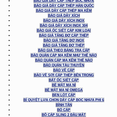
BÁO GIÁ DÂY CÁP THÉP BỌC NHỰA
BÁO GIÁ DÂY CÁP THÉP HÀN QUỐC
BÁO GIÁ DÂY CÁP THÉP MẠ KẼM
BÁO GIÁ DÂY XÍCH
BÁO GIÁ DÂY XÍCH INOX
BÁO GIÁ DÂY XÍCH INOX 304
BÁO GIÁ ỐC SIẾT CÁP KIM LOẠI
BÁO GIÁ TĂNG ĐƠ CÁP THÉP
BÁO GIÁ TĂNG ĐƠ INOX
BÁO GIÁ TĂNG ĐƠ THÉP
BÁO GIÁ THEO BẢNG TRA CÁP
BẢO QUẢN CÁP MẠ KẼM NHƯ THẾ NÀO
BẢO QUẢN CÁP MẠ KẼM THẾ NÀO
BẢO QUẢN TÀU THUYỀN
BẢO VỆ CÁP
BẢO VỆ SỢI CÁP THÉP BÊN TRONG
BẮT ỐC SIẾT CÁP
BỀ MẶT MA NÍ
BỀ MẶT MA NÍ OMEGA
BẸN LÓT CÁP
BÍ QUYẾT LỰA CHỌN DÂY CÁP BỌC NHỰA PHI 6
BÌNH TÂN
BÓ CÁP
BỘ CÁP SLING 2 ĐẦU MẮT