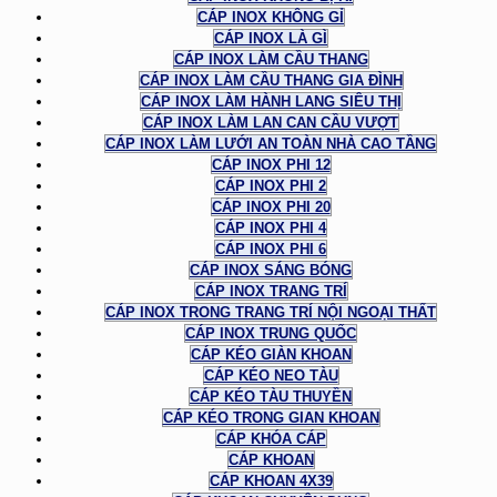
CÁP INOX KHÔNG GỈ
CÁP INOX LÀ GÌ
CÁP INOX LÀM CẦU THANG
CÁP INOX LÀM CẦU THANG GIA ĐÌNH
CÁP INOX LÀM HÀNH LANG SIÊU THỊ
CÁP INOX LÀM LAN CAN CẦU VƯỢT
CÁP INOX LÀM LƯỚI AN TOÀN NHÀ CAO TẦNG
CÁP INOX PHI 12
CÁP INOX PHI 2
CÁP INOX PHI 20
CÁP INOX PHI 4
CÁP INOX PHI 6
CÁP INOX SÁNG BÓNG
CÁP INOX TRANG TRÍ
CÁP INOX TRONG TRANG TRÍ NỘI NGOẠI THẤT
CÁP INOX TRUNG QUỐC
CÁP KÉO GIÀN KHOAN
CÁP KÉO NEO TÀU
CÁP KÉO TÀU THUYỀN
CÁP KÉO TRONG GIAN KHOAN
CÁP KHÓA CÁP
CÁP KHOAN
CÁP KHOAN 4X39