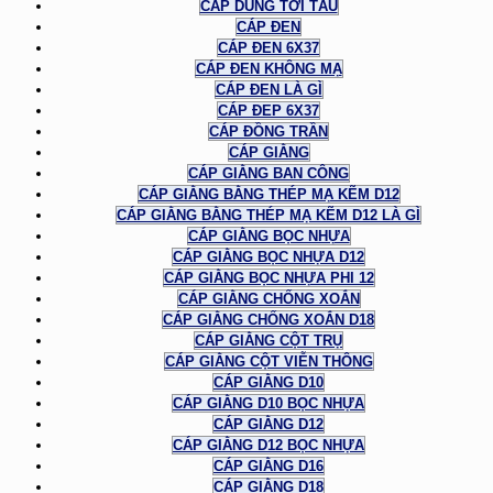
CÁP DÙNG TỜI TÀU
CÁP ĐEN
CÁP ĐEN 6X37
CÁP ĐEN KHÔNG MẠ
CÁP ĐEN LÀ GÌ
CÁP ĐEP 6X37
CÁP ĐỒNG TRẦN
CÁP GIẰNG
CÁP GIẰNG BAN CÔNG
CÁP GIẰNG BẰNG THÉP MẠ KẼM D12
CÁP GIẰNG BẰNG THÉP MẠ KẼM D12 LÀ GÌ
CÁP GIẰNG BỌC NHỰA
CÁP GIẰNG BỌC NHỰA D12
CÁP GIẰNG BỌC NHỰA PHI 12
CÁP GIẰNG CHỐNG XOẮN
CÁP GIẰNG CHỐNG XOẮN D18
CÁP GIẰNG CỘT TRỤ
CÁP GIẰNG CỘT VIỄN THÔNG
CÁP GIẰNG D10
CÁP GIẰNG D10 BỌC NHỰA
CÁP GIẰNG D12
CÁP GIẰNG D12 BỌC NHỰA
CÁP GIẰNG D16
CÁP GIẰNG D18