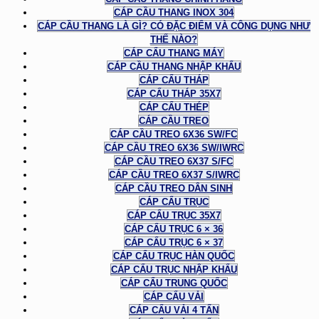
CÁP CẦU THANG INOX 304
CÁP CẦU THANG LÀ GÌ? CÓ ĐẶC ĐIỂM VÀ CÔNG DỤNG NHƯ
THẾ NÀO?
CÁP CẨU THANG MÁY
CÁP CẦU THANG NHẬP KHẨU
CÁP CẨU THÁP
CÁP CẨU THÁP 35X7
CÁP CẨU THÉP
CÁP CẦU TREO
CÁP CẦU TREO 6X36 SW/FC
CÁP CẦU TREO 6X36 SW/IWRC
CÁP CẦU TREO 6X37 S/FC
CÁP CẦU TREO 6X37 S/IWRC
CÁP CẦU TREO DÂN SINH
CÁP CẨU TRỤC
CÁP CẨU TRỤC 35X7
CÁP CẨU TRỤC 6 × 36
CÁP CẨU TRỤC 6 × 37
CÁP CẨU TRỤC HÀN QUỐC
CÁP CẨU TRỤC NHẬP KHẨU
CÁP CẨU TRUNG QUỐC
CÁP CẨU VẢI
CÁP CẨU VẢI 4 TẤN