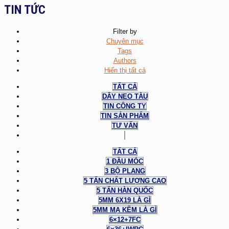
TIN TỨC
Filter by
Chuyên mục
Tags
Authors
Hiển thị tất cả
TẤT CẢ
DÂY NEO TÀU
TIN CÔNG TY
TIN SẢN PHẨM
TƯ VẤN
TẤT CẢ
1 ĐẦU MÓC
3 BỘ PLANG
5 TẤN CHẤT LƯỢNG CAO
5 TẤN HÀN QUỐC
5MM 6X19 LÀ GÌ
5MM MẠ KẼM LÀ GÌ
6×12+7FC