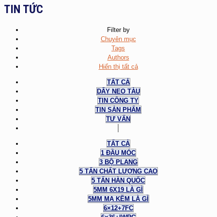
TIN TỨC
Filter by
Chuyên mục
Tags
Authors
Hiển thị tất cả
TẤT CẢ
DÂY NEO TÀU
TIN CÔNG TY
TIN SẢN PHẨM
TƯ VẤN
TẤT CẢ
1 ĐẦU MÓC
3 BỘ PLANG
5 TẤN CHẤT LƯỢNG CAO
5 TẤN HÀN QUỐC
5MM 6X19 LÀ GÌ
5MM MẠ KẼM LÀ GÌ
6×12+7FC