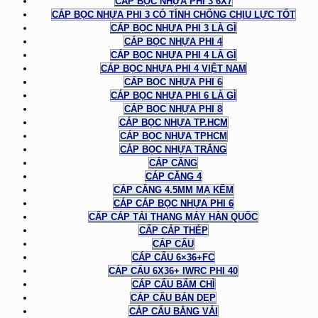
CÁP BỌC NHỰA PHI 3 6X7
CÁP BỌC NHỰA PHI 3 CÓ TÍNH CHỐNG CHỊU LỰC TỐT
CÁP BỌC NHỰA PHI 3 LÀ GÌ
CÁP BỌC NHỰA PHI 4
CÁP BỌC NHỰA PHI 4 LÀ GÌ
CÁP BỌC NHỰA PHI 4 VIỆT NAM
CÁP BỌC NHỰA PHI 6
CÁP BỌC NHỰA PHI 6 LÀ GÌ
CÁP BỌC NHỰA PHI 8
CÁP BỌC NHỰA TP.HCM
CÁP BỌC NHỰA TPHCM
CÁP BỌC NHỰA TRẮNG
CÁP CĂNG
CÁP CĂNG 4
CÁP CĂNG 4.5MM MẠ KẼM
CÁP CÁP BỌC NHỰA PHI 6
CẤP CÁP TẢI THANG MÁY HÀN QUỐC
CẤP CÁP THÉP
CÁP CẨU
CÁP CẨU 6×36+FC
CÁP CẨU 6X36+ IWRC PHI 40
CÁP CẨU BẤM CHÌ
CÁP CẨU BẢN DẸP
CÁP CẨU BẰNG VẢI