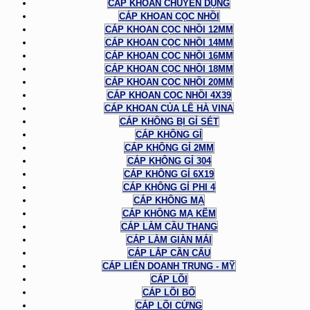
CÁP KHOAN CHUYÊN DỤNG
CÁP KHOAN CỌC NHỒI
CÁP KHOAN CỌC NHỒI 12MM
CÁP KHOAN CỌC NHỒI 14MM
CÁP KHOAN CỌC NHỒI 16MM
CÁP KHOAN CỌC NHỒI 18MM
CÁP KHOAN CỌC NHỒI 20MM
CÁP KHOAN CỌC NHỒI 4X39
CÁP KHOAN CỦA LÊ HÀ VINA
CÁP KHÔNG BỊ GỈ SÉT
CÁP KHÔNG GỈ
CÁP KHÔNG GỈ 2MM
CÁP KHÔNG GỈ 304
CÁP KHÔNG GỈ 6X19
CÁP KHÔNG GỈ PHI 4
CÁP KHÔNG MẠ
CÁP KHÔNG MẠ KẼM
CÁP LÀM CẦU THANG
CÁP LÀM GIÀN MÁI
CÁP LẮP CẦN CẨU
CÁP LIÊN DOANH TRUNG - MỸ
CÁP LÕI
CÁP LÕI BỐ
CÁP LÕI CỨNG