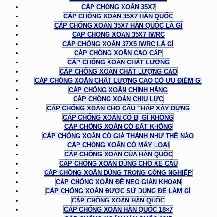
CÁP CHỐNG XOẮN 35X7
CÁP CHỐNG XOẮN 35X7 HÀN QUỐC
CÁP CHỐNG XOẮN 35X7 HÀN QUỐC LÀ GÌ
CÁP CHỐNG XOẮN 35X7 IWRC
CÁP CHỐNG XOẮN 37X5 IWRC LÀ GÌ
CÁP CHỐNG XOẮN CAO CẤP
CÁP CHỐNG XOẮN CHẤT LƯỢNG
CÁP CHỐNG XOẮN CHẤT LƯỢNG CAO
CÁP CHỐNG XOẮN CHẤT LƯỢNG CAO CÓ ƯU ĐIỂM GÌ
CÁP CHỐNG XOẮN CHÍNH HÃNG
CÁP CHỐNG XOẮN CHỊU LỰC
CÁP CHỐNG XOẮN CHO CẨU THÁP XÂY DỰNG
CÁP CHỐNG XOẮN CÓ BỊ GỈ KHÔNG
CÁP CHỐNG XOẮN CÓ ĐẮT KHÔNG
CÁP CHỐNG XOẮN CÓ GIÁ THÀNH NHƯ THẾ NÀO
CÁP CHỐNG XOẮN CÓ MẤY LOẠI
CÁP CHỐNG XOẮN CỦA HÀN QUỐC
CÁP CHỐNG XOẮN DÙNG CHO XE CẨU
CÁP CHỐNG XOẮN DÙNG TRONG CÔNG NGHIỆP
CÁP CHỐNG XOẮN ĐỂ NEO GIÀN KHOAN
CÁP CHỐNG XOẮN ĐƯỢC SỬ DỤNG ĐỂ LÀM GÌ
CÁP CHỐNG XOẮN HÀN QUỐC
CÁP CHỐNG XOẮN HÀN QUỐC 18×7