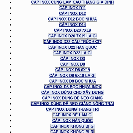
CÁP INOX CÙNG LÀM CẦU THANG GIA ĐÌNH
CÁP INOX D11
CÁP INOX D12
CÁP INOX D12 BỌC NHỰA
CÁP INOX D14
CÁP INOX D20 7X19
CÁP INOX D20 7X19 LÀ GÌ
CÁP INOX D22 CẤU TRÚC 6X37
CÁP INOX D22 HÀN QUỐC
CÁP INOX D22 LÀ GÌ
CÁP INOX D3
CÁP INOX D8
CÁP INOX D8 6X19
CÁP INOX D8 6X19 LÀ GÌ
CÁP INOX D8 BỌC NHỰA
CÁP INOX D8 BỌC NHỰA INOX
CÁP INOX DÙNG CHO XÂY DỰNG
CÁP INOX DÙNG ĐỂ NEO GIẰNG
CÁP INOX DÙNG ĐỂ NEO GIẰNG NÔNG TRẠI
CÁP INOX DÙNG TRANG TRÍ
CÁP INOX ĐỂ LÀM GÌ
CÁP INOX HÀN QUỐC
CÁP INOX KHÔNG BỊ GỈ
CÁP INOX KHÔNG BỊ RỈ