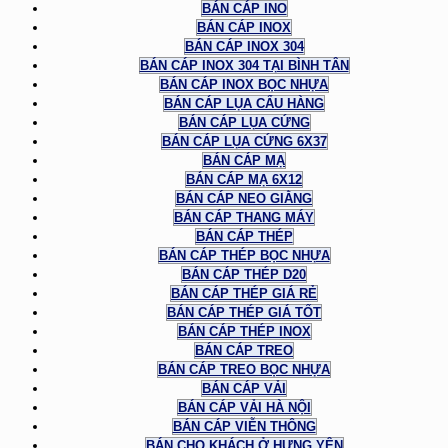
BÁN CÁP INO
BÁN CÁP INOX
BÁN CÁP INOX 304
BÁN CÁP INOX 304 TẠI BÌNH TÂN
BÁN CÁP INOX BỌC NHỰA
BÁN CÁP LỤA CẨU HÀNG
BÁN CÁP LỤA CỨNG
BÁN CÁP LỤA CỨNG 6X37
BÁN CÁP MẠ
BÁN CÁP MẠ 6X12
BÁN CÁP NEO GIẰNG
BÁN CÁP THANG MÁY
BÁN CÁP THÉP
BÁN CÁP THÉP BỌC NHỰA
BÁN CÁP THÉP D20
BÁN CÁP THÉP GIÁ RẺ
BÁN CÁP THÉP GIÁ TỐT
BÁN CÁP THÉP INOX
BÁN CÁP TREO
BÁN CÁP TREO BỌC NHỰA
BÁN CÁP VẢI
BÁN CÁP VẢI HÀ NỘI
BÁN CÁP VIỄN THÔNG
BÁN CHO KHÁCH Ở HƯNG YÊN