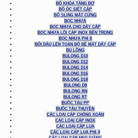
BỘ KHÓA TĂNG ĐƠ
BỘ ỐC SIẾT CÁP
BỘ SLING MẮT CỨNG
BỌC NHỰA
BỌC NHỰA CHO DÂY CÁP
BỌC NHỰA LÕI CÁP INOX BÊN TRONG
BỌC NHỰA PHI 8
BÔI DẦU LÊN TOÀN BỘ BỀ MẶT DÂY CÁP
BU LÔNG
BULONG D10
BULONG D12
BULONG D14
BULONG D16
BULONG D18
BULONG D8
BULONG RN
BULONG RT
BUỘC TÀU PP
BUỘC TÀU THUYỀN
CÁC LOẠI CÁP CHỐNG XOẮN
CÁC LOẠI CÁP INOX
CÁC LOẠI CÁP LỤA
CÁC LOẠI CÁP LỤA PHI 4
CÁC LOẠI CÁP NEO GIẰNG