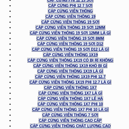
CÁP CỨNG PHI 12 19 SỢI
CÁP CỨNG PHI 12 7 SỢI
CÁP CỨNG VIỄN THÔNG
CÁP CỨNG VIỄN THÔNG 19
CÁP CỨNG VIỄN THÔNG 19 SỢI
CÁP CỨNG VIỄN THÔNG 19 SỢI 12MM
CÁP CỨNG VIỄN THÔNG 19 SỢI 12MM LÀ GÌ
CÁP CỨNG VIỄN THÔNG 19 SỢI 8MM
CÁP CỨNG VIỄN THÔNG 19 SỢI D12
CÁP CỨNG VIỄN THÔNG 19 SỢI D12 LÀ GÌ
CÁP CỨNG VIỄN THÔNG 1X19
CÁP CỨNG VIỄN THÔNG 1X19 CÓ BỊ RỈ KHÔNG
CÁP CỨNG VIỄN THÔNG 1X19 KHÓ BỊ GỈ
CÁP CỨNG VIỄN THÔNG 1X19 LÀ GÌ
CÁP CỨNG VIỄN THÔNG 1X19 PHI 12.7
CÁP CỨNG VIỄN THÔNG 1X19 PHI 12.7 LÀ GÌ
CÁP CỨNG VIỄN THÔNG 1X7
CÁP CỨNG VIỄN THÔNG 1X7 LÀ GÌ
CÁP CỨNG VIỄN THÔNG 1X7 LÊ HÀ
CÁP CỨNG VIỄN THÔNG 1X7 PHI 10
CÁP CỨNG VIỄN THÔNG 1X7 PHI 10 LÀ GÌ
CÁP CỨNG VIỄN THÔNG 7 SỢI
CÁP CỨNG VIỄN THÔNG CAO CẤP
CÁP CỨNG VIỄN THÔNG CHẤT LƯỢNG CAO