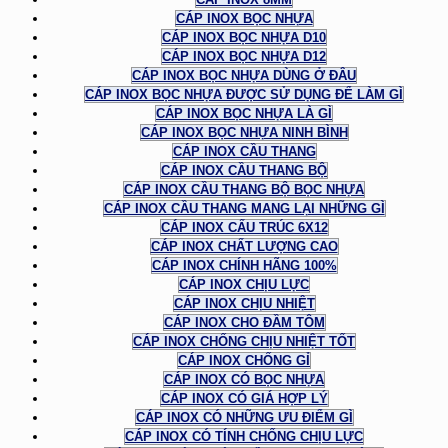
CÁP INOX BỌC NHỰA
CÁP INOX BỌC NHỰA D10
CÁP INOX BỌC NHỰA D12
CÁP INOX BỌC NHỰA DÙNG Ở ĐÂU
CÁP INOX BỌC NHỰA ĐƯỢC SỬ DỤNG ĐỂ LÀM GÌ
CÁP INOX BỌC NHỰA LÀ GÌ
CÁP INOX BỌC NHỰA NINH BÌNH
CÁP INOX CẦU THANG
CÁP INOX CẦU THANG BỘ
CÁP INOX CẦU THANG BỘ BỌC NHỰA
CÁP INOX CẦU THANG MANG LẠI NHỮNG GÌ
CÁP INOX CẤU TRÚC 6X12
CÁP INOX CHẤT LƯỢNG CAO
CÁP INOX CHÍNH HÃNG 100%
CÁP INOX CHỊU LỰC
CÁP INOX CHỊU NHIỆT
CÁP INOX CHO ĐẦM TÔM
CÁP INOX CHỐNG CHỊU NHIỆT TỐT
CÁP INOX CHỐNG GỈ
CÁP INOX CÓ BỌC NHỰA
CÁP INOX CÓ GIÁ HỢP LÝ
CÁP INOX CÓ NHỮNG ƯU ĐIỂM GÌ
CÁP INOX CÓ TÍNH CHỐNG CHỊU LỰC