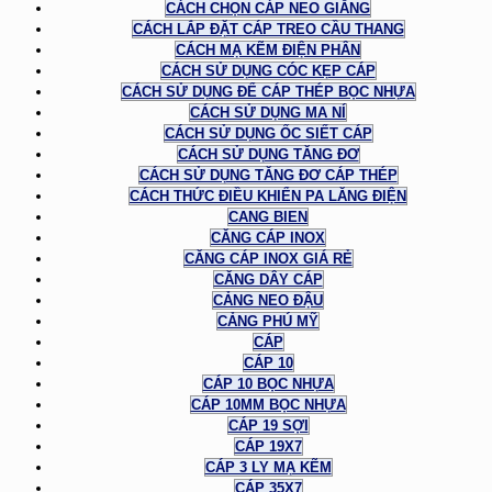
CÁCH CHỌN CÁP NEO GIẰNG
CÁCH LẮP ĐẶT CÁP TREO CẦU THANG
CÁCH MẠ KẼM ĐIỆN PHÂN
CÁCH SỬ DỤNG CÓC KẸP CÁP
CÁCH SỬ DỤNG ĐỂ CÁP THÉP BỌC NHỰA
CÁCH SỬ DỤNG MA NÍ
CÁCH SỬ DỤNG ỐC SIẾT CÁP
CÁCH SỬ DỤNG TĂNG ĐƠ
CÁCH SỬ DỤNG TĂNG ĐƠ CÁP THÉP
CÁCH THỨC ĐIỀU KHIỂN PA LĂNG ĐIỆN
CANG BIEN
CĂNG CÁP INOX
CĂNG CÁP INOX GIÁ RẺ
CĂNG DÂY CÁP
CẢNG NEO ĐẬU
CẢNG PHÚ MỸ
CÁP
CÁP 10
CÁP 10 BỌC NHỰA
CÁP 10MM BỌC NHỰA
CÁP 19 SỢI
CÁP 19X7
CÁP 3 LY MẠ KẼM
CÁP 35X7