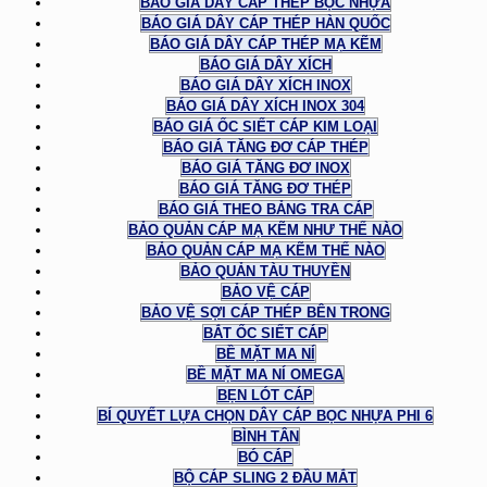
BÁO GIÁ DÂY CÁP THÉP BỌC NHỰA
BÁO GIÁ DÂY CÁP THÉP HÀN QUỐC
BÁO GIÁ DÂY CÁP THÉP MẠ KẼM
BÁO GIÁ DÂY XÍCH
BÁO GIÁ DÂY XÍCH INOX
BÁO GIÁ DÂY XÍCH INOX 304
BÁO GIÁ ỐC SIẾT CÁP KIM LOẠI
BÁO GIÁ TĂNG ĐƠ CÁP THÉP
BÁO GIÁ TĂNG ĐƠ INOX
BÁO GIÁ TĂNG ĐƠ THÉP
BÁO GIÁ THEO BẢNG TRA CÁP
BẢO QUẢN CÁP MẠ KẼM NHƯ THẾ NÀO
BẢO QUẢN CÁP MẠ KẼM THẾ NÀO
BẢO QUẢN TÀU THUYỀN
BẢO VỆ CÁP
BẢO VỆ SỢI CÁP THÉP BÊN TRONG
BẮT ỐC SIẾT CÁP
BỀ MẶT MA NÍ
BỀ MẶT MA NÍ OMEGA
BẸN LÓT CÁP
BÍ QUYẾT LỰA CHỌN DÂY CÁP BỌC NHỰA PHI 6
BÌNH TÂN
BÓ CÁP
BỘ CÁP SLING 2 ĐẦU MẮT