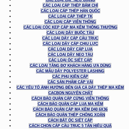
CÁC LOẠI CÁP THÉP BẤM CHÌ
CÁC LOẠI CÁP THÉP HÀN QUỐC
CÁC LOẠI CÁP THÉP TK
CÁC LOẠI CÁP VIỄN THÔNG
CÁC LOẠI CÓC KẸP CÁP MẠ KẼM THÔNG THƯỜNG
CÁC LOẠI DÂY BUỘC TÀU
CÁC LOẠI DÂY CÁP CẨU TRỤC
CÁC LOẠI DÂY CÁP CHỊU LỰC
CÁC LOẠI DÂY CÁP LỤA
CÁC LOẠI DÂY NEO TÀU
CÁC LOẠI ỐC SIẾT CÁP
CÁC LOẠI TĂNG ĐƠ KHÁCH HÀNG ƯA DÙNG
CÁC MẪU DÂY POLYESTER LASHING
CÁC PHỤ KIỆN CÁP
CÁC SẢN PHẨM CÁP VẢI
CÁC YẾU TỐ ẢNH HƯỞNG ĐẾN GIÁ CẢ DÂY THÉP MẠ KẼM
CACBON NGUYÊN CHẤT
CÁCH BẢO QUẢN CÁP CỨNG VIỄN THÔNG
CÁCH BẢO QUẢN CÁP LỤA MẠ KẼM
CÁCH BẢO QUẢN CÁP MẠ KẼM D40 6X36
CÁCH BẢO QUẢN THÉP CHỐNG XOẮN
CÁCH BẮT ỐC SIẾT CÁP
CÁCH CHỌN CÁP CẦU TRỤC 5 TẤN HIỆU QUẢ