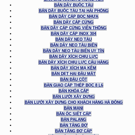
BÁN DÂY BUỘC TÀU
BÁN DÂY BUỘC TÀU TẠI HẢI PHÒNG
BÁN DÂY CÁP BỌC NHỰA
BÁN DÂY CÁP CỨNG
BÁN DÂY CÁP CỨNG VIỄN THÔNG
BÁN DÂY CÁP INOX 304
BÁN DÂY NEO TÀU
BÁN DÂY NEO TÀU BIỂN
BÁN DÂY NEO TÀU BIỂN UY TÍN
BÁN DÂY XÍCH CHỊU LỰC
BÁN DÂY XÍCH CHỊU LỰC CẨU HÀNG
BÁN DÂY XÍCH MẠ KẼM
BẢN DẸT HAI ĐẦU MẮT
BẢN ĐẦU CỘT
BÀN GIAO CÁP THÉP BỌC 8 L6
BÁN KHÓA CÁP
BÁN LƯỚI XÂY DỰNG
BÁN LƯỚI XÂY DỰNG CHO KHÁCH HÀNG HÀ ĐÔNG
BÁN MANI
BÁN ỐC SIẾT CÁP
BÁN PALANG
BÁN TĂNG ĐƠ
BÁN TĂNG ĐƠ CÁP