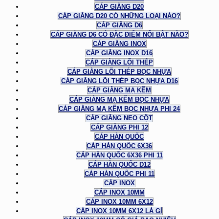
CÁP GIẰNG D20
CÁP GIẰNG D20 CÓ NHỮNG LOẠI NÀO?
CÁP GIẰNG D6
CÁP GIẰNG D6 CÓ ĐẶC ĐIỂM NỔI BẬT NÀO?
CÁP GIẰNG INOX
CÁP GIẰNG INOX D16
CÁP GIẰNG LÕI THÉP
CÁP GIẰNG LÕI THÉP BỌC NHỰA
CÁP GIẰNG LÕI THÉP BỌC NHỰA D16
CÁP GIẰNG MẠ KẼM
CÁP GIẰNG MẠ KẼM BỌC NHỰA
CÁP GIẰNG MẠ KẼM BỌC NHỰA PHI 24
CÁP GIẰNG NEO CỘT
CÁP GIẰNG PHI 12
CÁP HÀN QUỐC
CÁP HÀN QUỐC 6X36
CÁP HÀN QUỐC 6X36 PHI 11
CÁP HÀN QUỐC D12
CÁP HÀN QUỐC PHI 11
CÁP INOX
CÁP INOX 10MM
CÁP INOX 10MM 6X12
CÁP INOX 10MM 6X12 LÀ GÌ