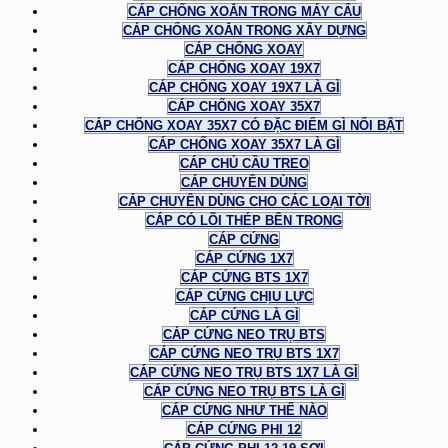
CÁP CHỐNG XOẮN TRONG MÁY CẨU
CÁP CHỐNG XOẮN TRONG XÂY DỰNG
CÁP CHỐNG XOAY
CÁP CHỐNG XOAY 19X7
CÁP CHỐNG XOAY 19X7 LÀ GÌ
CÁP CHỐNG XOAY 35X7
CÁP CHỐNG XOAY 35X7 CÓ ĐẶC ĐIỂM GÌ NỔI BẬT
CÁP CHỐNG XOAY 35X7 LÀ GÌ
CÁP CHỦ CẦU TREO
CÁP CHUYÊN DÙNG
CÁP CHUYÊN DÙNG CHO CÁC LOẠI TỜI
CÁP CÓ LÕI THÉP BÊN TRONG
CÁP CỨNG
CÁP CỨNG 1X7
CÁP CỨNG BTS 1X7
CÁP CỨNG CHỊU LỰC
CÁP CỨNG LÀ GÌ
CÁP CỨNG NEO TRỤ BTS
CÁP CỨNG NEO TRỤ BTS 1X7
CÁP CỨNG NEO TRỤ BTS 1X7 LÀ GÌ
CÁP CỨNG NEO TRỤ BTS LÀ GÌ
CÁP CỨNG NHƯ THẾ NÀO
CÁP CỨNG PHI 12