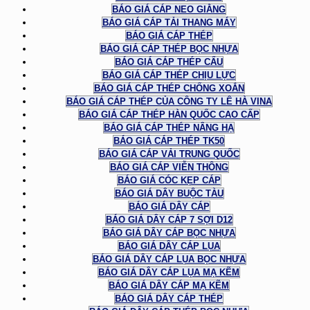
BÁO GIÁ CÁP NEO GIẰNG
BÁO GIÁ CÁP TẢI THANG MÁY
BÁO GIÁ CÁP THÉP
BÁO GIÁ CÁP THÉP BỌC NHỰA
BÁO GIÁ CÁP THÉP CẨU
BÁO GIÁ CÁP THÉP CHỊU LỰC
BÁO GIÁ CÁP THÉP CHỐNG XOẮN
BÁO GIÁ CÁP THÉP CỦA CÔNG TY LÊ HÀ VINA
BÁO GIÁ CÁP THÉP HÀN QUỐC CAO CẤP
BÁO GIÁ CÁP THÉP NÂNG HẠ
BÁO GIÁ CÁP THÉP TK50
BÁO GIÁ CÁP VẢI TRUNG QUỐC
BÁO GIÁ CÁP VIỄN THÔNG
BÁO GIÁ CÓC KẸP CÁP
BÁO GIÁ DÂY BUỘC TÀU
BÁO GIÁ DÂY CÁP
BÁO GIÁ DÂY CÁP 7 SỢI D12
BÁO GIÁ DÂY CÁP BỌC NHỰA
BÁO GIÁ DÂY CÁP LỤA
BÁO GIÁ DÂY CÁP LỤA BỌC NHỰA
BÁO GIÁ DÂY CÁP LỤA MẠ KẼM
BÁO GIÁ DÂY CÁP MẠ KẼM
BÁO GIÁ DÂY CÁP THÉP