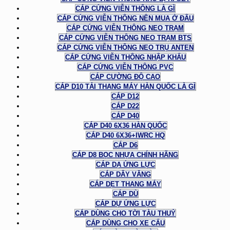
CÁP CỨNG VIỄN THÔNG LÀ GÌ
CÁP CỨNG VIỄN THÔNG NÊN MUA Ở ĐÂU
CÁP CỨNG VIỄN THÔNG NEO TRẠM
CÁP CỨNG VIỄN THÔNG NEO TRẠM BTS
CÁP CỨNG VIỄN THÔNG NEO TRỤ ANTEN
CÁP CỨNG VIỄN THÔNG NHẬP KHẨU
CÁP CỨNG VIỄN THÔNG PVC
CÁP CƯỜNG ĐỘ CAO
CÁP D10 TẢI THANG MÁY HÀN QUỐC LÀ GÌ
CÁP D12
CÁP D22
CÁP D40
CÁP D40 6X36 HÀN QUỐC
CÁP D40 6X36+IWRC HQ
CÁP D6
CÁP D8 BỌC NHỰA CHÍNH HÃNG
CÁP DẠ ỨNG LỰC
CÁP DÂY VĂNG
CÁP DẸT THANG MÁY
CÁP DÙ
CÁP DỰ ỨNG LỰC
CÁP DÙNG CHO TỜI TÀU THUỶ
CÁP DÙNG CHO XE CẨU