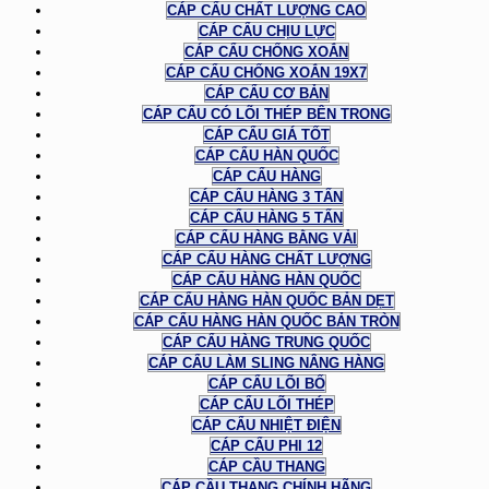
CÁP CẨU CHẤT LƯỢNG CAO
CÁP CẨU CHỊU LỰC
CÁP CẨU CHỐNG XOẮN
CÁP CẨU CHỐNG XOẮN 19X7
CÁP CẨU CƠ BẢN
CÁP CẨU CÓ LÕI THÉP BÊN TRONG
CÁP CẨU GIÁ TỐT
CÁP CẨU HÀN QUỐC
CÁP CẨU HÀNG
CÁP CẨU HÀNG 3 TẤN
CÁP CẨU HÀNG 5 TẤN
CÁP CẨU HÀNG BẰNG VẢI
CÁP CẨU HÀNG CHẤT LƯỢNG
CÁP CẨU HÀNG HÀN QUỐC
CÁP CẨU HÀNG HÀN QUỐC BẢN DẸT
CÁP CẨU HÀNG HÀN QUỐC BẢN TRÒN
CÁP CẨU HÀNG TRUNG QUỐC
CÁP CẨU LÀM SLING NÂNG HÀNG
CÁP CẨU LÕI BỐ
CÁP CẨU LÕI THÉP
CÁP CẨU NHIỆT ĐIỆN
CÁP CẨU PHI 12
CÁP CẦU THANG
CÁP CẦU THANG CHÍNH HÃNG