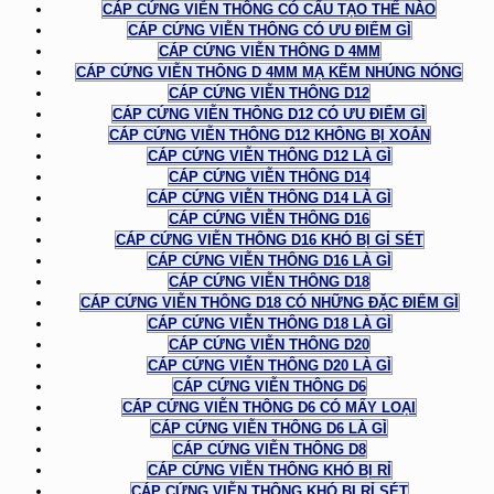
CÁP CỨNG VIỄN THÔNG CÓ CẤU TẠO THẾ NÀO
CÁP CỨNG VIỄN THÔNG CÓ ƯU ĐIỂM GÌ
CÁP CỨNG VIỄN THÔNG D 4MM
CÁP CỨNG VIỄN THÔNG D 4MM MẠ KẼM NHÚNG NÓNG
CÁP CỨNG VIỄN THÔNG D12
CÁP CỨNG VIỄN THÔNG D12 CÓ ƯU ĐIỂM GÌ
CÁP CỨNG VIỄN THÔNG D12 KHÔNG BỊ XOẮN
CÁP CỨNG VIỄN THÔNG D12 LÀ GÌ
CÁP CỨNG VIỄN THÔNG D14
CÁP CỨNG VIỄN THÔNG D14 LÀ GÌ
CÁP CỨNG VIỄN THÔNG D16
CÁP CỨNG VIỄN THÔNG D16 KHÓ BỊ GỈ SÉT
CÁP CỨNG VIỄN THÔNG D16 LÀ GÌ
CÁP CỨNG VIỄN THÔNG D18
CÁP CỨNG VIỄN THÔNG D18 CÓ NHỮNG ĐẶC ĐIỂM GÌ
CÁP CỨNG VIỄN THÔNG D18 LÀ GÌ
CÁP CỨNG VIỄN THÔNG D20
CÁP CỨNG VIỄN THÔNG D20 LÀ GÌ
CÁP CỨNG VIỄN THÔNG D6
CÁP CỨNG VIỄN THÔNG D6 CÓ MẤY LOẠI
CÁP CỨNG VIỄN THÔNG D6 LÀ GÌ
CÁP CỨNG VIỄN THÔNG D8
CÁP CỨNG VIỄN THÔNG KHÓ BỊ RỈ
CÁP CỨNG VIỄN THÔNG KHÓ BỊ RỈ SÉT