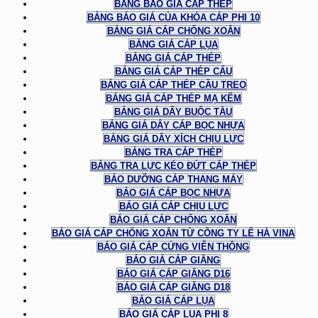
BẢNG BÁO GIÁ CÁP THÉP
BẢNG BÁO GIÁ CỦA KHÓA CÁP PHI 10
BẢNG GIÁ CÁP CHỐNG XOẮN
BẢNG GIÁ CÁP LỤA
BẢNG GIÁ CÁP THÉP
BẢNG GIÁ CÁP THÉP CẨU
BẢNG GIÁ CÁP THÉP CẦU TREO
BẢNG GIÁ CÁP THÉP MẠ KẼM
BẢNG GIÁ DÂY BUỘC TÀU
BẢNG GIÁ DÂY CÁP BỌC NHỰA
BẢNG GIÁ DÂY XÍCH CHỊU LỰC
BẢNG TRA CÁP THÉP
BẢNG TRA LỰC KÉO ĐỨT CÁP THÉP
BẢO DƯỠNG CÁP THANG MÁY
BÁO GIÁ CÁP BỌC NHỰA
BÁO GIÁ CÁP CHỊU LỰC
BÁO GIÁ CÁP CHỐNG XOẮN
BÁO GIÁ CÁP CHỐNG XOẮN TỪ CÔNG TY LÊ HÀ VINA
BÁO GIÁ CÁP CỨNG VIỄN THÔNG
BÁO GIÁ CÁP GIẰNG
BÁO GIÁ CÁP GIẰNG D16
BÁO GIÁ CÁP GIẰNG D18
BÁO GIÁ CÁP LỤA
BÁO GIÁ CÁP LỤA PHI 8