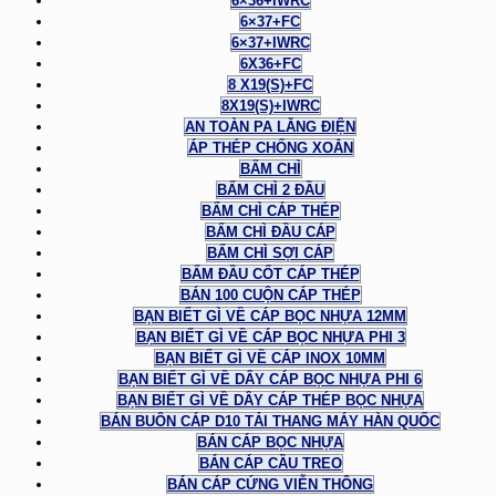
6×36+IWRC
6×37+FC
6×37+IWRC
6X36+FC
8 X19(S)+FC
8X19(S)+IWRC
AN TOÀN PA LĂNG ĐIỆN
ÁP THÉP CHỐNG XOẮN
BẤM CHÌ
BẤM CHÌ 2 ĐẦU
BẤM CHÌ CÁP THÉP
BẤM CHÌ ĐẦU CÁP
BẤM CHÌ SỢI CÁP
BẤM ĐẦU CỐT CÁP THÉP
BÁN 100 CUỘN CÁP THÉP
BẠN BIẾT GÌ VỀ CÁP BỌC NHỰA 12MM
BẠN BIẾT GÌ VỀ CÁP BỌC NHỰA PHI 3
BẠN BIẾT GÌ VỀ CÁP INOX 10MM
BẠN BIẾT GÌ VỀ DÂY CÁP BỌC NHỰA PHI 6
BẠN BIẾT GÌ VỀ DÂY CÁP THÉP BỌC NHỰA
BÁN BUÔN CÁP D10 TẢI THANG MÁY HÀN QUỐC
BÁN CÁP BỌC NHỰA
BÁN CÁP CẦU TREO
BÁN CÁP CỨNG VIỄN THÔNG