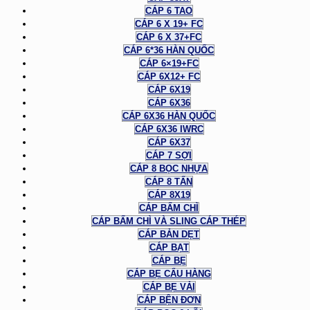
CÁP 6 TAO
CÁP 6 X 19+ FC
CÁP 6 X 37+FC
CÁP 6*36 HÀN QUỐC
CÁP 6×19+FC
CÁP 6X12+ FC
CÁP 6X19
CÁP 6X36
CÁP 6X36 HÀN QUỐC
CÁP 6X36 IWRC
CÁP 6X37
CÁP 7 SỢI
CÁP 8 BỌC NHỰA
CÁP 8 TẤN
CÁP 8X19
CÁP BẤM CHÌ
CÁP BẤM CHÌ VÀ SLING CÁP THÉP
CÁP BẢN DẸT
CÁP BẠT
CÁP BẸ
CÁP BẸ CẨU HÀNG
CÁP BẸ VẢI
CÁP BỆN ĐƠN