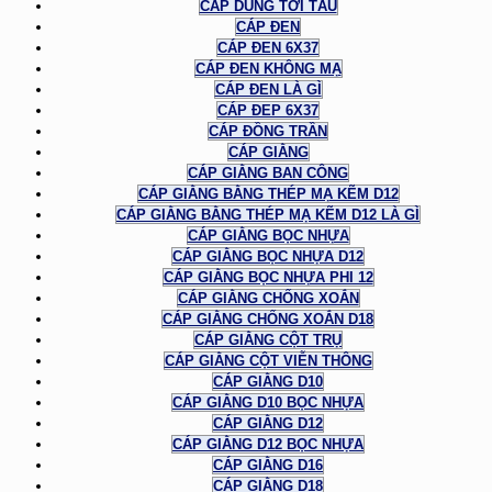
CÁP DÙNG TỜI TÀU
CÁP ĐEN
CÁP ĐEN 6X37
CÁP ĐEN KHÔNG MẠ
CÁP ĐEN LÀ GÌ
CÁP ĐEP 6X37
CÁP ĐỒNG TRẦN
CÁP GIẰNG
CÁP GIẰNG BAN CÔNG
CÁP GIẰNG BẰNG THÉP MẠ KẼM D12
CÁP GIẰNG BẰNG THÉP MẠ KẼM D12 LÀ GÌ
CÁP GIẰNG BỌC NHỰA
CÁP GIẰNG BỌC NHỰA D12
CÁP GIẰNG BỌC NHỰA PHI 12
CÁP GIẰNG CHỐNG XOẮN
CÁP GIẰNG CHỐNG XOẮN D18
CÁP GIẰNG CỘT TRỤ
CÁP GIẰNG CỘT VIỄN THÔNG
CÁP GIẰNG D10
CÁP GIẰNG D10 BỌC NHỰA
CÁP GIẰNG D12
CÁP GIẰNG D12 BỌC NHỰA
CÁP GIẰNG D16
CÁP GIẰNG D18