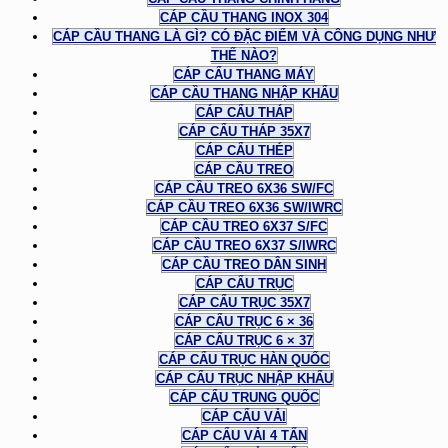
CÁP CẦU THANG INOX 304
CÁP CẦU THANG LÀ GÌ? CÓ ĐẶC ĐIỂM VÀ CÔNG DỤNG NHƯ
THẾ NÀO?
CÁP CẨU THANG MÁY
CÁP CẦU THANG NHẬP KHẨU
CÁP CẨU THÁP
CÁP CẨU THÁP 35X7
CÁP CẨU THÉP
CÁP CẦU TREO
CÁP CẦU TREO 6X36 SW/FC
CÁP CẦU TREO 6X36 SW/IWRC
CÁP CẦU TREO 6X37 S/FC
CÁP CẦU TREO 6X37 S/IWRC
CÁP CẦU TREO DÂN SINH
CÁP CẨU TRỤC
CÁP CẨU TRỤC 35X7
CÁP CẨU TRỤC 6 × 36
CÁP CẨU TRỤC 6 × 37
CÁP CẨU TRỤC HÀN QUỐC
CÁP CẨU TRỤC NHẬP KHẨU
CÁP CẨU TRUNG QUỐC
CÁP CẨU VẢI
CÁP CẨU VẢI 4 TẤN