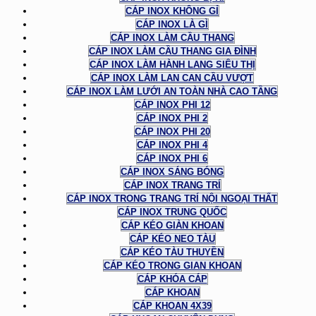
CÁP INOX KHÔNG GỈ
CÁP INOX LÀ GÌ
CÁP INOX LÀM CẦU THANG
CÁP INOX LÀM CẦU THANG GIA ĐÌNH
CÁP INOX LÀM HÀNH LANG SIÊU THỊ
CÁP INOX LÀM LAN CAN CẦU VƯỢT
CÁP INOX LÀM LƯỚI AN TOÀN NHÀ CAO TẦNG
CÁP INOX PHI 12
CÁP INOX PHI 2
CÁP INOX PHI 20
CÁP INOX PHI 4
CÁP INOX PHI 6
CÁP INOX SÁNG BÓNG
CÁP INOX TRANG TRÍ
CÁP INOX TRONG TRANG TRÍ NỘI NGOẠI THẤT
CÁP INOX TRUNG QUỐC
CÁP KÉO GIÀN KHOAN
CÁP KÉO NEO TÀU
CÁP KÉO TÀU THUYỀN
CÁP KÉO TRONG GIAN KHOAN
CÁP KHÓA CÁP
CÁP KHOAN
CÁP KHOAN 4X39