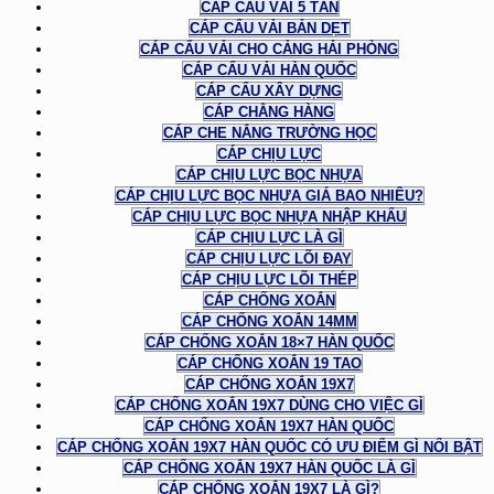
CÁP CẨU VẢI 5 TẤN
CÁP CẨU VẢI BẢN DẸT
CÁP CẨU VẢI CHO CẢNG HẢI PHÒNG
CÁP CẨU VẢI HÀN QUỐC
CÁP CẨU XÂY DỰNG
CÁP CHẰNG HÀNG
CÁP CHE NẮNG TRƯỜNG HỌC
CÁP CHỊU LỰC
CÁP CHỊU LỰC BỌC NHỰA
CÁP CHỊU LỰC BỌC NHỰA GIÁ BAO NHIÊU?
CÁP CHỊU LỰC BỌC NHỰA NHẬP KHẨU
CÁP CHỊU LỰC LÀ GÌ
CÁP CHỊU LỰC LÕI ĐAY
CÁP CHỊU LỰC LÕI THÉP
CÁP CHỐNG XOẮN
CÁP CHỐNG XOẮN 14MM
CÁP CHỐNG XOẮN 18×7 HÀN QUỐC
CÁP CHỐNG XOẮN 19 TAO
CÁP CHỐNG XOẮN 19X7
CÁP CHỐNG XOẮN 19X7 DÙNG CHO VIỆC GÌ
CÁP CHỐNG XOẮN 19X7 HÀN QUỐC
CÁP CHỐNG XOẮN 19X7 HÀN QUỐC CÓ ƯU ĐIỂM GÌ NỔI BẬT
CÁP CHỐNG XOẮN 19X7 HÀN QUỐC LÀ GÌ
CÁP CHỐNG XOẮN 19X7 LÀ GÌ?