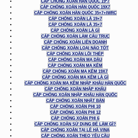
CÁP CHỐNG XOẮN HÀN QUỐC 19*7
CÁP CHỐNG XOẮN HÀN QUỐC 19X7
CÁP CHỐNG XOẮN HÀN QUỐC 35×7+IWRC
CÁP CHỐNG XOẮN LÀ 19×7
CÁP CHỐNG XOẮN LÀ 35×7
CÁP CHỐNG XOẮN LÀ GÌ
CÁP CHỐNG XOẮN LÀM CẨU TRỤC
CÁP CHỐNG XOẮN LIÊN DOANH
CÁP CHỐNG XOẮN LOẠI NÀO TỐT
CÁP CHỐNG XOẮN LÕI THÉP
CÁP CHỐNG XOẮN MẠ DẦU
CÁP CHỐNG XOẮN MẠ KẼM
CÁP CHỐNG XOẮN MẠ KẼM 19X7
CÁP CHỐNG XOẮN MẠ KẼM LÀ GÌ
CÁP CHỐNG XOẮN MẠ KẼM NHẬP KHẨU HÀN QUỐC
CÁP CHỐNG XOẮN NHẬP KHẨU
CÁP CHỐNG XOẮN NHẬP KHẨU HÀN QUỐC
CÁP CHỐNG XOẮN NHẬT BẢN
CÁP CHỐNG XOẮN PHI 10
CÁP CHỐNG XOẮN PHI 12
CÁP CHỐNG XOẮN PHI 6
CÁP CHỐNG XOẮN SỬ DỤNG ĐỂ LÀM GÌ?
CÁP CHỐNG XOẮN TẠI LÊ HÀ VINA
CÁP CHỐNG XOẮN THEO YÊU CẦU