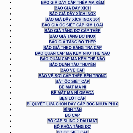
BÁO GIÁ DÂY CÁP THÉP MẠ KẼM
BÁO GIÁ DÂY XÍCH
BÁO GIÁ DÂY XÍCH INOX
BÁO GIÁ DÂY XÍCH INOX 304
BÁO GIÁ ỐC SIẾT CÁP KIM LOẠI
BÁO GIÁ TĂNG ĐƠ CÁP THÉP
BÁO GIÁ TĂNG ĐƠ INOX
BÁO GIÁ TĂNG ĐƠ THÉP
BÁO GIÁ THEO BẢNG TRA CÁP
BẢO QUẢN CÁP MẠ KẼM NHƯ THẾ NÀO
BẢO QUẢN CÁP MẠ KẼM THẾ NÀO
BẢO QUẢN TÀU THUYỀN
BẢO VỆ CÁP
BẢO VỆ SỢI CÁP THÉP BÊN TRONG
BẮT ỐC SIẾT CÁP
BỀ MẶT MA NÍ
BỀ MẶT MA NÍ OMEGA
BẸN LÓT CÁP
BÍ QUYẾT LỰA CHỌN DÂY CÁP BỌC NHỰA PHI 6
BÌNH TÂN
BÓ CÁP
BỘ CÁP SLING 2 ĐẦU MẮT
BỘ KHÓA TĂNG ĐƠ
BỘ ỐC SIẾT CÁP