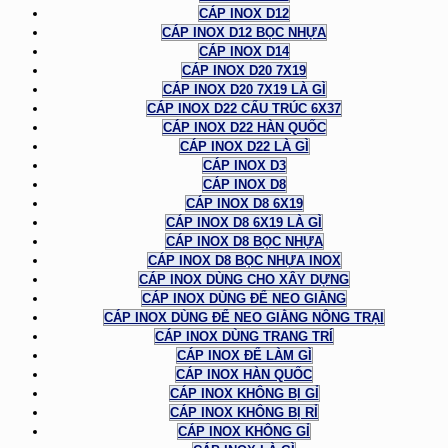
CÁP INOX D12
CÁP INOX D12 BỌC NHỰA
CÁP INOX D14
CÁP INOX D20 7X19
CÁP INOX D20 7X19 LÀ GÌ
CÁP INOX D22 CẤU TRÚC 6X37
CÁP INOX D22 HÀN QUỐC
CÁP INOX D22 LÀ GÌ
CÁP INOX D3
CÁP INOX D8
CÁP INOX D8 6X19
CÁP INOX D8 6X19 LÀ GÌ
CÁP INOX D8 BỌC NHỰA
CÁP INOX D8 BỌC NHỰA INOX
CÁP INOX DÙNG CHO XÂY DỰNG
CÁP INOX DÙNG ĐỂ NEO GIẰNG
CÁP INOX DÙNG ĐỂ NEO GIẰNG NÔNG TRẠI
CÁP INOX DÙNG TRANG TRÍ
CÁP INOX ĐỂ LÀM GÌ
CÁP INOX HÀN QUỐC
CÁP INOX KHÔNG BỊ GỈ
CÁP INOX KHÔNG BỊ RỈ
CÁP INOX KHÔNG GỈ