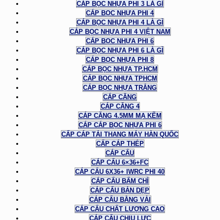
CÁP BỌC NHỰA PHI 3 LÀ GÌ
CÁP BỌC NHỰA PHI 4
CÁP BỌC NHỰA PHI 4 LÀ GÌ
CÁP BỌC NHỰA PHI 4 VIỆT NAM
CÁP BỌC NHỰA PHI 6
CÁP BỌC NHỰA PHI 6 LÀ GÌ
CÁP BỌC NHỰA PHI 8
CÁP BỌC NHỰA TP.HCM
CÁP BỌC NHỰA TPHCM
CÁP BỌC NHỰA TRẮNG
CÁP CĂNG
CÁP CĂNG 4
CÁP CĂNG 4.5MM MẠ KẼM
CÁP CÁP BỌC NHỰA PHI 6
CẤP CÁP TẢI THANG MÁY HÀN QUỐC
CẤP CÁP THÉP
CÁP CẨU
CÁP CẨU 6×36+FC
CÁP CẨU 6X36+ IWRC PHI 40
CÁP CẨU BẤM CHÌ
CÁP CẨU BẢN DẸP
CÁP CẨU BẰNG VẢI
CÁP CẨU CHẤT LƯỢNG CAO
CÁP CẨU CHỊU LỰC