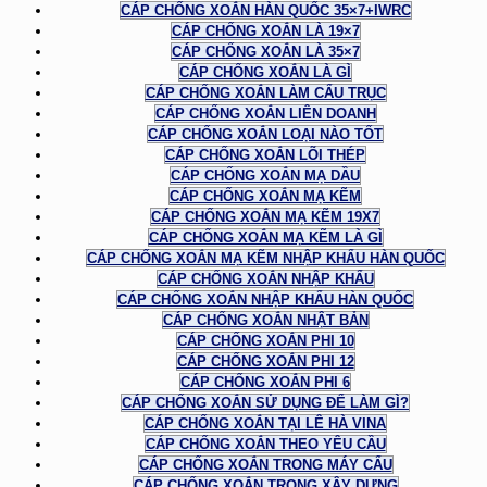
CÁP CHỐNG XOẮN HÀN QUỐC 35×7+IWRC
CÁP CHỐNG XOẮN LÀ 19×7
CÁP CHỐNG XOẮN LÀ 35×7
CÁP CHỐNG XOẮN LÀ GÌ
CÁP CHỐNG XOẮN LÀM CẨU TRỤC
CÁP CHỐNG XOẮN LIÊN DOANH
CÁP CHỐNG XOẮN LOẠI NÀO TỐT
CÁP CHỐNG XOẮN LÕI THÉP
CÁP CHỐNG XOẮN MẠ DẦU
CÁP CHỐNG XOẮN MẠ KẼM
CÁP CHỐNG XOẮN MẠ KẼM 19X7
CÁP CHỐNG XOẮN MẠ KẼM LÀ GÌ
CÁP CHỐNG XOẮN MẠ KẼM NHẬP KHẨU HÀN QUỐC
CÁP CHỐNG XOẮN NHẬP KHẨU
CÁP CHỐNG XOẮN NHẬP KHẨU HÀN QUỐC
CÁP CHỐNG XOẮN NHẬT BẢN
CÁP CHỐNG XOẮN PHI 10
CÁP CHỐNG XOẮN PHI 12
CÁP CHỐNG XOẮN PHI 6
CÁP CHỐNG XOẮN SỬ DỤNG ĐỂ LÀM GÌ?
CÁP CHỐNG XOẮN TẠI LÊ HÀ VINA
CÁP CHỐNG XOẮN THEO YÊU CẦU
CÁP CHỐNG XOẮN TRONG MÁY CẨU
CÁP CHỐNG XOẮN TRONG XÂY DỰNG