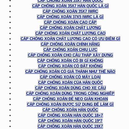
CÁP CHỐNG XOẮN 35X7 HÀN QUỐC
CÁP CHỐNG XOẮN 35X7 HÀN QUỐC LÀ GÌ
CÁP CHỐNG XOẮN 35X7 IWRC
CÁP CHỐNG XOẮN 37X5 IWRC LÀ GÌ
CÁP CHỐNG XOẮN CAO CẤP
CÁP CHỐNG XOẮN CHẤT LƯỢNG
CÁP CHỐNG XOẮN CHẤT LƯỢNG CAO
CÁP CHỐNG XOẮN CHẤT LƯỢNG CAO CÓ ƯU ĐIỂM GÌ
CÁP CHỐNG XOẮN CHÍNH HÃNG
CÁP CHỐNG XOẮN CHỊU LỰC
CÁP CHỐNG XOẮN CHO CẨU THÁP XÂY DỰNG
CÁP CHỐNG XOẮN CÓ BỊ GỈ KHÔNG
CÁP CHỐNG XOẮN CÓ ĐẮT KHÔNG
CÁP CHỐNG XOẮN CÓ GIÁ THÀNH NHƯ THẾ NÀO
CÁP CHỐNG XOẮN CÓ MẤY LOẠI
CÁP CHỐNG XOẮN CỦA HÀN QUỐC
CÁP CHỐNG XOẮN DÙNG CHO XE CẨU
CÁP CHỐNG XOẮN DÙNG TRONG CÔNG NGHIỆP
CÁP CHỐNG XOẮN ĐỂ NEO GIÀN KHOAN
CÁP CHỐNG XOẮN ĐƯỢC SỬ DỤNG ĐỂ LÀM GÌ
CÁP CHỐNG XOẮN HÀN QUỐC
CÁP CHỐNG XOẮN HÀN QUỐC 18×7
CÁP CHỐNG XOẮN HÀN QUỐC 19*7
CÁP CHỐNG XOẮN HÀN QUỐC 19X7