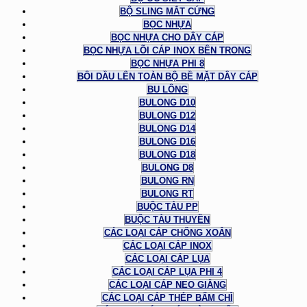
BỘ SLING MẮT CỨNG
BỌC NHỰA
BỌC NHỰA CHO DÂY CÁP
BỌC NHỰA LÕI CÁP INOX BÊN TRONG
BỌC NHỰA PHI 8
BÔI DẦU LÊN TOÀN BỘ BỀ MẶT DÂY CÁP
BU LÔNG
BULONG D10
BULONG D12
BULONG D14
BULONG D16
BULONG D18
BULONG D8
BULONG RN
BULONG RT
BUỘC TÀU PP
BUỘC TÀU THUYỀN
CÁC LOẠI CÁP CHỐNG XOẮN
CÁC LOẠI CÁP INOX
CÁC LOẠI CÁP LỤA
CÁC LOẠI CÁP LỤA PHI 4
CÁC LOẠI CÁP NEO GIẰNG
CÁC LOẠI CÁP THÉP BẤM CHÌ