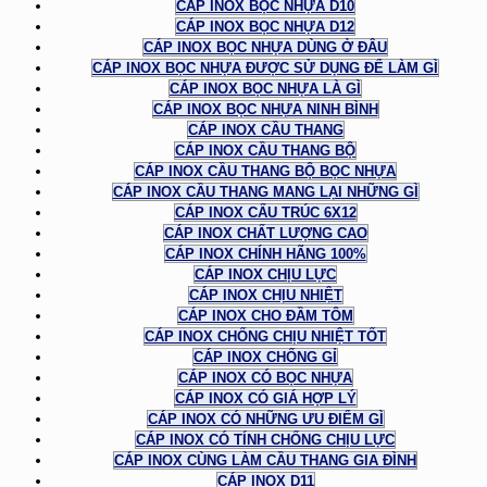
CÁP INOX BỌC NHỰA D10
CÁP INOX BỌC NHỰA D12
CÁP INOX BỌC NHỰA DÙNG Ở ĐÂU
CÁP INOX BỌC NHỰA ĐƯỢC SỬ DỤNG ĐỂ LÀM GÌ
CÁP INOX BỌC NHỰA LÀ GÌ
CÁP INOX BỌC NHỰA NINH BÌNH
CÁP INOX CẦU THANG
CÁP INOX CẦU THANG BỘ
CÁP INOX CẦU THANG BỘ BỌC NHỰA
CÁP INOX CẦU THANG MANG LẠI NHỮNG GÌ
CÁP INOX CẤU TRÚC 6X12
CÁP INOX CHẤT LƯỢNG CAO
CÁP INOX CHÍNH HÃNG 100%
CÁP INOX CHỊU LỰC
CÁP INOX CHỊU NHIỆT
CÁP INOX CHO ĐẦM TÔM
CÁP INOX CHỐNG CHỊU NHIỆT TỐT
CÁP INOX CHỐNG GỈ
CÁP INOX CÓ BỌC NHỰA
CÁP INOX CÓ GIÁ HỢP LÝ
CÁP INOX CÓ NHỮNG ƯU ĐIỂM GÌ
CÁP INOX CÓ TÍNH CHỐNG CHỊU LỰC
CÁP INOX CÙNG LÀM CẦU THANG GIA ĐÌNH
CÁP INOX D11