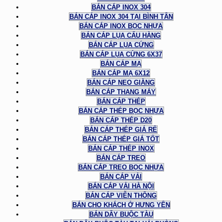
BÁN CÁP INOX 304
BÁN CÁP INOX 304 TẠI BÌNH TÂN
BÁN CÁP INOX BỌC NHỰA
BÁN CÁP LỤA CẨU HÀNG
BÁN CÁP LỤA CỨNG
BÁN CÁP LỤA CỨNG 6X37
BÁN CÁP MẠ
BÁN CÁP MẠ 6X12
BÁN CÁP NEO GIẰNG
BÁN CÁP THANG MÁY
BÁN CÁP THÉP
BÁN CÁP THÉP BỌC NHỰA
BÁN CÁP THÉP D20
BÁN CÁP THÉP GIÁ RẺ
BÁN CÁP THÉP GIÁ TỐT
BÁN CÁP THÉP INOX
BÁN CÁP TREO
BÁN CÁP TREO BỌC NHỰA
BÁN CÁP VẢI
BÁN CÁP VẢI HÀ NỘI
BÁN CÁP VIỄN THÔNG
BÁN CHO KHÁCH Ở HƯNG YÊN
BÁN DÂY BUỘC TÀU