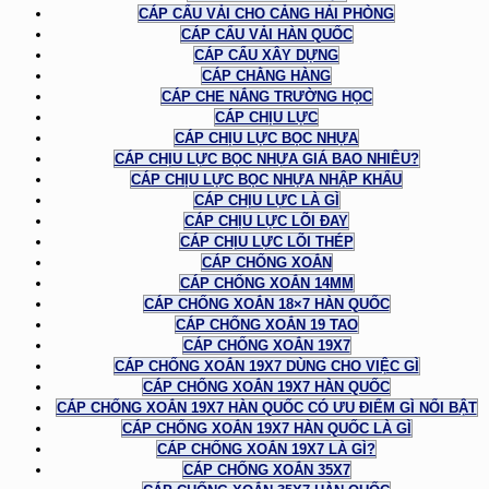
CÁP CẨU VẢI CHO CẢNG HẢI PHÒNG
CÁP CẨU VẢI HÀN QUỐC
CÁP CẨU XÂY DỰNG
CÁP CHẰNG HÀNG
CÁP CHE NẮNG TRƯỜNG HỌC
CÁP CHỊU LỰC
CÁP CHỊU LỰC BỌC NHỰA
CÁP CHỊU LỰC BỌC NHỰA GIÁ BAO NHIÊU?
CÁP CHỊU LỰC BỌC NHỰA NHẬP KHẨU
CÁP CHỊU LỰC LÀ GÌ
CÁP CHỊU LỰC LÕI ĐAY
CÁP CHỊU LỰC LÕI THÉP
CÁP CHỐNG XOẮN
CÁP CHỐNG XOẮN 14MM
CÁP CHỐNG XOẮN 18×7 HÀN QUỐC
CÁP CHỐNG XOẮN 19 TAO
CÁP CHỐNG XOẮN 19X7
CÁP CHỐNG XOẮN 19X7 DÙNG CHO VIỆC GÌ
CÁP CHỐNG XOẮN 19X7 HÀN QUỐC
CÁP CHỐNG XOẮN 19X7 HÀN QUỐC CÓ ƯU ĐIỂM GÌ NỔI BẬT
CÁP CHỐNG XOẮN 19X7 HÀN QUỐC LÀ GÌ
CÁP CHỐNG XOẮN 19X7 LÀ GÌ?
CÁP CHỐNG XOẮN 35X7