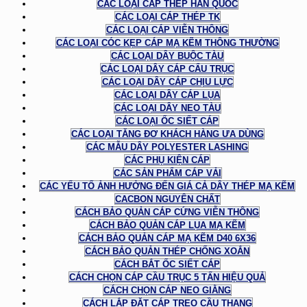
CÁC LOẠI CÁP THÉP HÀN QUỐC
CÁC LOẠI CÁP THÉP TK
CÁC LOẠI CÁP VIỄN THÔNG
CÁC LOẠI CÓC KẸP CÁP MẠ KẼM THÔNG THƯỜNG
CÁC LOẠI DÂY BUỘC TÀU
CÁC LOẠI DÂY CÁP CẨU TRỤC
CÁC LOẠI DÂY CÁP CHỊU LỰC
CÁC LOẠI DÂY CÁP LỤA
CÁC LOẠI DÂY NEO TÀU
CÁC LOẠI ỐC SIẾT CÁP
CÁC LOẠI TĂNG ĐƠ KHÁCH HÀNG ƯA DÙNG
CÁC MẪU DÂY POLYESTER LASHING
CÁC PHỤ KIỆN CÁP
CÁC SẢN PHẨM CÁP VẢI
CÁC YẾU TỐ ẢNH HƯỞNG ĐẾN GIÁ CẢ DÂY THÉP MẠ KẼM
CACBON NGUYÊN CHẤT
CÁCH BẢO QUẢN CÁP CỨNG VIỄN THÔNG
CÁCH BẢO QUẢN CÁP LỤA MẠ KẼM
CÁCH BẢO QUẢN CÁP MẠ KẼM D40 6X36
CÁCH BẢO QUẢN THÉP CHỐNG XOẮN
CÁCH BẮT ỐC SIẾT CÁP
CÁCH CHỌN CÁP CẦU TRỤC 5 TẤN HIỆU QUẢ
CÁCH CHỌN CÁP NEO GIẰNG
CÁCH LẮP ĐẶT CÁP TREO CẦU THANG