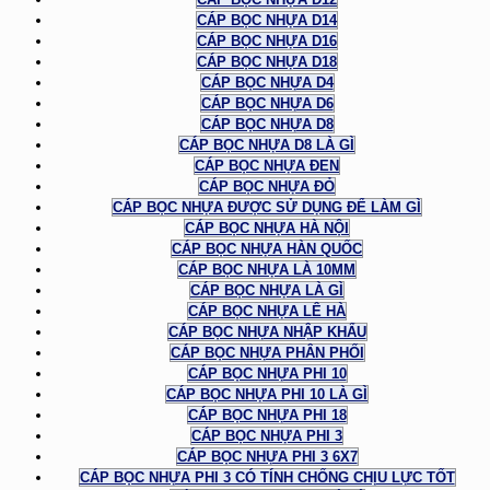
CÁP BỌC NHỰA D14
CÁP BỌC NHỰA D16
CÁP BỌC NHỰA D18
CÁP BỌC NHỰA D4
CÁP BỌC NHỰA D6
CÁP BỌC NHỰA D8
CÁP BỌC NHỰA D8 LÀ GÌ
CÁP BỌC NHỰA ĐEN
CÁP BỌC NHỰA ĐỎ
CÁP BỌC NHỰA ĐƯỢC SỬ DỤNG ĐỂ LÀM GÌ
CÁP BỌC NHỰA HÀ NỘI
CÁP BỌC NHỰA HÀN QUỐC
CÁP BỌC NHỰA LÀ 10MM
CÁP BỌC NHỰA LÀ GÌ
CÁP BỌC NHỰA LÊ HÀ
CÁP BỌC NHỰA NHẬP KHẨU
CÁP BỌC NHỰA PHÂN PHỐI
CÁP BỌC NHỰA PHI 10
CÁP BỌC NHỰA PHI 10 LÀ GÌ
CÁP BỌC NHỰA PHI 18
CÁP BỌC NHỰA PHI 3
CÁP BỌC NHỰA PHI 3 6X7
CÁP BỌC NHỰA PHI 3 CÓ TÍNH CHỐNG CHỊU LỰC TỐT