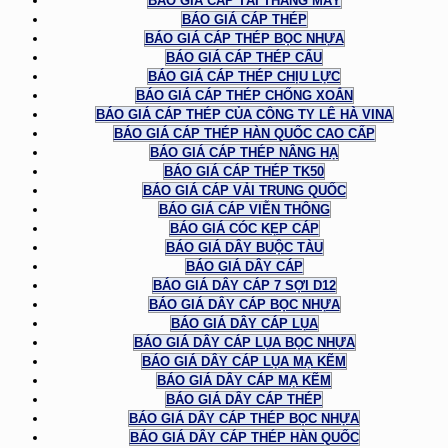
BÁO GIÁ CÁP TẢI THANG MÁY
BÁO GIÁ CÁP THÉP
BÁO GIÁ CÁP THÉP BỌC NHỰA
BÁO GIÁ CÁP THÉP CẨU
BÁO GIÁ CÁP THÉP CHỊU LỰC
BÁO GIÁ CÁP THÉP CHỐNG XOẮN
BÁO GIÁ CÁP THÉP CỦA CÔNG TY LÊ HÀ VINA
BÁO GIÁ CÁP THÉP HÀN QUỐC CAO CẤP
BÁO GIÁ CÁP THÉP NÂNG HẠ
BÁO GIÁ CÁP THÉP TK50
BÁO GIÁ CÁP VẢI TRUNG QUỐC
BÁO GIÁ CÁP VIỄN THÔNG
BÁO GIÁ CÓC KẸP CÁP
BÁO GIÁ DÂY BUỘC TÀU
BÁO GIÁ DÂY CÁP
BÁO GIÁ DÂY CÁP 7 SỢI D12
BÁO GIÁ DÂY CÁP BỌC NHỰA
BÁO GIÁ DÂY CÁP LỤA
BÁO GIÁ DÂY CÁP LỤA BỌC NHỰA
BÁO GIÁ DÂY CÁP LỤA MẠ KẼM
BÁO GIÁ DÂY CÁP MẠ KẼM
BÁO GIÁ DÂY CÁP THÉP
BÁO GIÁ DÂY CÁP THÉP BỌC NHỰA
BÁO GIÁ DÂY CÁP THÉP HÀN QUỐC