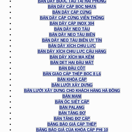
BÁN DÂY BUỘC TÀU TẠI HẢI PHÒNG
BÁN DÂY CÁP BỌC NHỰA
BÁN DÂY CÁP CỨNG
BÁN DÂY CÁP CỨNG VIỄN THÔNG
BÁN DÂY CÁP INOX 304
BÁN DÂY NEO TÀU
BÁN DÂY NEO TÀU BIỂN
BÁN DÂY NEO TÀU BIỂN UY TÍN
BÁN DÂY XÍCH CHỊU LỰC
BÁN DÂY XÍCH CHỊU LỰC CẨU HÀNG
BÁN DÂY XÍCH MẠ KẼM
BẢN DẸT HAI ĐẦU MẮT
BẢN ĐẦU CỘT
BÀN GIAO CÁP THÉP BỌC 8 L6
BÁN KHÓA CÁP
BÁN LƯỚI XÂY DỰNG
BÁN LƯỚI XÂY DỰNG CHO KHÁCH HÀNG HÀ ĐÔNG
BÁN MANI
BÁN ỐC SIẾT CÁP
BÁN PALANG
BÁN TĂNG ĐƠ
BÁN TĂNG ĐƠ CÁP
BẢNG BÁO GIÁ CÁP THÉP
BẢNG BÁO GIÁ CỦA KHÓA CÁP PHI 10