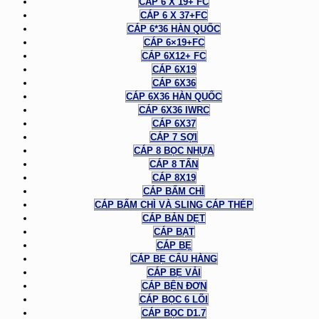
CÁP 6 X 19+ FC
CÁP 6 X 37+FC
CÁP 6*36 HÀN QUỐC
CÁP 6×19+FC
CÁP 6X12+ FC
CÁP 6X19
CÁP 6X36
CÁP 6X36 HÀN QUỐC
CÁP 6X36 IWRC
CÁP 6X37
CÁP 7 SỢI
CÁP 8 BỌC NHỰA
CÁP 8 TẤN
CÁP 8X19
CÁP BẤM CHÌ
CÁP BẤM CHÌ VÀ SLING CÁP THÉP
CÁP BẢN DẸT
CÁP BẠT
CÁP BẸ
CÁP BẸ CẨU HÀNG
CÁP BẸ VẢI
CÁP BỆN ĐƠN
CÁP BỌC 6 LÕI
CÁP BỌC D1.7