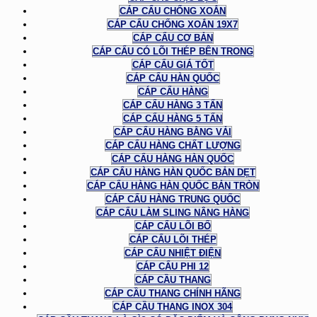
CÁP CẨU CHỐNG XOẮN
CÁP CẨU CHỐNG XOẮN 19X7
CÁP CẨU CƠ BẢN
CÁP CẨU CÓ LÕI THÉP BÊN TRONG
CÁP CẨU GIÁ TỐT
CÁP CẨU HÀN QUỐC
CÁP CẨU HÀNG
CÁP CẨU HÀNG 3 TẤN
CÁP CẨU HÀNG 5 TẤN
CÁP CẨU HÀNG BẰNG VẢI
CÁP CẨU HÀNG CHẤT LƯỢNG
CÁP CẨU HÀNG HÀN QUỐC
CÁP CẨU HÀNG HÀN QUỐC BẢN DẸT
CÁP CẨU HÀNG HÀN QUỐC BẢN TRÒN
CÁP CẨU HÀNG TRUNG QUỐC
CÁP CẨU LÀM SLING NÂNG HÀNG
CÁP CẨU LÕI BỐ
CÁP CẨU LÕI THÉP
CÁP CẨU NHIỆT ĐIỆN
CÁP CẨU PHI 12
CÁP CẦU THANG
CÁP CẦU THANG CHÍNH HÃNG
CÁP CẦU THANG INOX 304