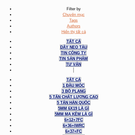
Filter by
Chuyên mục
Tags
Authors
Hiển thị tất cả
TẤT CẢ
DÂY NEO TÀU
TIN CÔNG TY
TIN SẢN PHẨM
TƯ VẤN
TẤT CẢ
1 ĐẦU MÓC
3 BỘ PLANG
5 TẤN CHẤT LƯỢNG CAO
5 TẤN HÀN QUỐC
5MM 6X19 LÀ GÌ
5MM MẠ KẼM LÀ GÌ
6×12+7FC
6×36+IWRC
6×37+FC