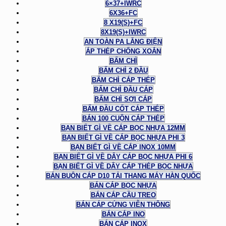
6×37+IWRC
6X36+FC
8 X19(S)+FC
8X19(S)+IWRC
AN TOÀN PA LĂNG ĐIỆN
ÁP THÉP CHỐNG XOẮN
BẤM CHÌ
BẤM CHÌ 2 ĐẦU
BẤM CHÌ CÁP THÉP
BẤM CHÌ ĐẦU CÁP
BẤM CHÌ SỢI CÁP
BẤM ĐẦU CỐT CÁP THÉP
BÁN 100 CUỘN CÁP THÉP
BẠN BIẾT GÌ VỀ CÁP BỌC NHỰA 12MM
BẠN BIẾT GÌ VỀ CÁP BỌC NHỰA PHI 3
BẠN BIẾT GÌ VỀ CÁP INOX 10MM
BẠN BIẾT GÌ VỀ DÂY CÁP BỌC NHỰA PHI 6
BẠN BIẾT GÌ VỀ DÂY CÁP THÉP BỌC NHỰA
BÁN BUÔN CÁP D10 TẢI THANG MÁY HÀN QUỐC
BÁN CÁP BỌC NHỰA
BÁN CÁP CẦU TREO
BÁN CÁP CỨNG VIỄN THÔNG
BÁN CÁP INO
BÁN CÁP INOX