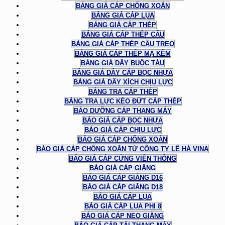
BẢNG GIÁ CÁP CHỐNG XOẮN
BẢNG GIÁ CÁP LỤA
BẢNG GIÁ CÁP THÉP
BẢNG GIÁ CÁP THÉP CẨU
BẢNG GIÁ CÁP THÉP CẦU TREO
BẢNG GIÁ CÁP THÉP MẠ KẼM
BẢNG GIÁ DÂY BUỘC TÀU
BẢNG GIÁ DÂY CÁP BỌC NHỰA
BẢNG GIÁ DÂY XÍCH CHỊU LỰC
BẢNG TRA CÁP THÉP
BẢNG TRA LỰC KÉO ĐỨT CÁP THÉP
BẢO DƯỠNG CÁP THANG MÁY
BÁO GIÁ CÁP BỌC NHỰA
BÁO GIÁ CÁP CHỊU LỰC
BÁO GIÁ CÁP CHỐNG XOẮN
BÁO GIÁ CÁP CHỐNG XOẮN TỪ CÔNG TY LÊ HÀ VINA
BÁO GIÁ CÁP CỨNG VIỄN THÔNG
BÁO GIÁ CÁP GIẰNG
BÁO GIÁ CÁP GIẰNG D16
BÁO GIÁ CÁP GIẰNG D18
BÁO GIÁ CÁP LỤA
BÁO GIÁ CÁP LỤA PHI 8
BÁO GIÁ CÁP NEO GIẰNG