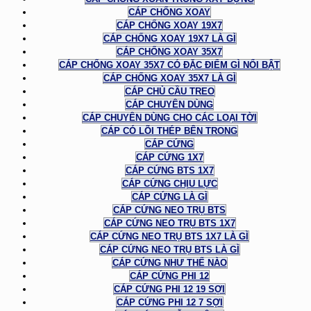
CÁP CHỐNG XOAY
CÁP CHỐNG XOAY 19X7
CÁP CHỐNG XOAY 19X7 LÀ GÌ
CÁP CHỐNG XOAY 35X7
CÁP CHỐNG XOAY 35X7 CÓ ĐẶC ĐIỂM GÌ NỔI BẬT
CÁP CHỐNG XOAY 35X7 LÀ GÌ
CÁP CHỦ CẦU TREO
CÁP CHUYÊN DÙNG
CÁP CHUYÊN DÙNG CHO CÁC LOẠI TỜI
CÁP CÓ LÕI THÉP BÊN TRONG
CÁP CỨNG
CÁP CỨNG 1X7
CÁP CỨNG BTS 1X7
CÁP CỨNG CHỊU LỰC
CÁP CỨNG LÀ GÌ
CÁP CỨNG NEO TRỤ BTS
CÁP CỨNG NEO TRỤ BTS 1X7
CÁP CỨNG NEO TRỤ BTS 1X7 LÀ GÌ
CÁP CỨNG NEO TRỤ BTS LÀ GÌ
CÁP CỨNG NHƯ THẾ NÀO
CÁP CỨNG PHI 12
CÁP CỨNG PHI 12 19 SỢI
CÁP CỨNG PHI 12 7 SỢI