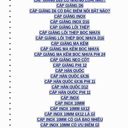
CÁP GIẰNG D20 CÓ NHỮNG LOẠI NÀO?
CÁP GIẰNG D6
CÁP GIẰNG D6 CÓ ĐẶC ĐIỂM NỔI BẬT NÀO?
CÁP GIẰNG INOX
CÁP GIẰNG INOX D16
CÁP GIẰNG LÕI THÉP
CÁP GIẰNG LÕI THÉP BỌC NHỰA
CÁP GIẰNG LÕI THÉP BỌC NHỰA D16
CÁP GIẰNG MẠ KẼM
CÁP GIẰNG MẠ KẼM BỌC NHỰA
CÁP GIẰNG MẠ KẼM BỌC NHỰA PHI 24
CÁP GIẰNG NEO CỘT
CÁP GIẰNG PHI 12
CÁP HÀN QUỐC
CÁP HÀN QUỐC 6X36
CÁP HÀN QUỐC 6X36 PHI 11
CÁP HÀN QUỐC D12
CÁP HÀN QUỐC PHI 11
CÁP INOX
CÁP INOX 10MM
CÁP INOX 10MM 6X12
CÁP INOX 10MM 6X12 LÀ GÌ
CÁP INOX 10MM CÓ GIÁ BAO NHIÊU
CÁP INOX 10MM CÓ ƯU ĐIỂM GÌ