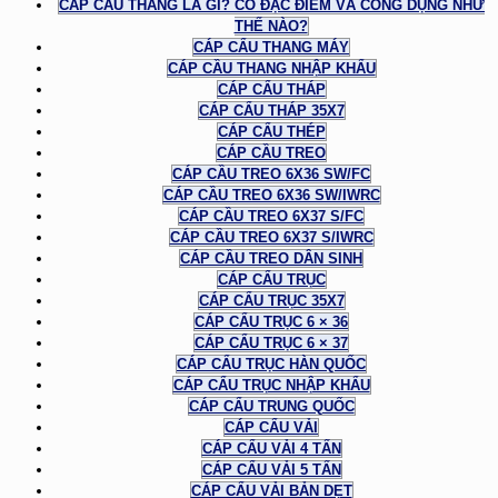
CÁP CẦU THANG LÀ GÌ? CÓ ĐẶC ĐIỂM VÀ CÔNG DỤNG NHƯ
THẾ NÀO?
CÁP CẨU THANG MÁY
CÁP CẦU THANG NHẬP KHẨU
CÁP CẨU THÁP
CÁP CẨU THÁP 35X7
CÁP CẨU THÉP
CÁP CẦU TREO
CÁP CẦU TREO 6X36 SW/FC
CÁP CẦU TREO 6X36 SW/IWRC
CÁP CẦU TREO 6X37 S/FC
CÁP CẦU TREO 6X37 S/IWRC
CÁP CẦU TREO DÂN SINH
CÁP CẨU TRỤC
CÁP CẨU TRỤC 35X7
CÁP CẨU TRỤC 6 × 36
CÁP CẨU TRỤC 6 × 37
CÁP CẨU TRỤC HÀN QUỐC
CÁP CẨU TRỤC NHẬP KHẨU
CÁP CẨU TRUNG QUỐC
CÁP CẨU VẢI
CÁP CẨU VẢI 4 TẤN
CÁP CẨU VẢI 5 TẤN
CÁP CẨU VẢI BẢN DẸT