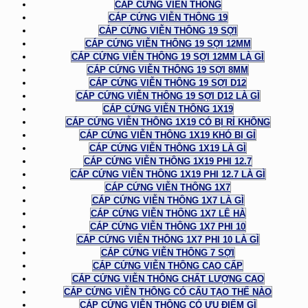
CÁP CỨNG VIỄN THÔNG
CÁP CỨNG VIỄN THÔNG 19
CÁP CỨNG VIỄN THÔNG 19 SỢI
CÁP CỨNG VIỄN THÔNG 19 SỢI 12MM
CÁP CỨNG VIỄN THÔNG 19 SỢI 12MM LÀ GÌ
CÁP CỨNG VIỄN THÔNG 19 SỢI 8MM
CÁP CỨNG VIỄN THÔNG 19 SỢI D12
CÁP CỨNG VIỄN THÔNG 19 SỢI D12 LÀ GÌ
CÁP CỨNG VIỄN THÔNG 1X19
CÁP CỨNG VIỄN THÔNG 1X19 CÓ BỊ RỈ KHÔNG
CÁP CỨNG VIỄN THÔNG 1X19 KHÓ BỊ GỈ
CÁP CỨNG VIỄN THÔNG 1X19 LÀ GÌ
CÁP CỨNG VIỄN THÔNG 1X19 PHI 12.7
CÁP CỨNG VIỄN THÔNG 1X19 PHI 12.7 LÀ GÌ
CÁP CỨNG VIỄN THÔNG 1X7
CÁP CỨNG VIỄN THÔNG 1X7 LÀ GÌ
CÁP CỨNG VIỄN THÔNG 1X7 LÊ HÀ
CÁP CỨNG VIỄN THÔNG 1X7 PHI 10
CÁP CỨNG VIỄN THÔNG 1X7 PHI 10 LÀ GÌ
CÁP CỨNG VIỄN THÔNG 7 SỢI
CÁP CỨNG VIỄN THÔNG CAO CẤP
CÁP CỨNG VIỄN THÔNG CHẤT LƯỢNG CAO
CÁP CỨNG VIỄN THÔNG CÓ CẤU TẠO THẾ NÀO
CÁP CỨNG VIỄN THÔNG CÓ ƯU ĐIỂM GÌ