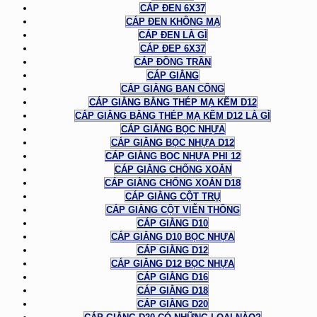
CÁP ĐEN 6X37
CÁP ĐEN KHÔNG MẠ
CÁP ĐEN LÀ GÌ
CÁP ĐEP 6X37
CÁP ĐỒNG TRẦN
CÁP GIẰNG
CÁP GIẰNG BAN CÔNG
CÁP GIẰNG BẰNG THÉP MẠ KẼM D12
CÁP GIẰNG BẰNG THÉP MẠ KẼM D12 LÀ GÌ
CÁP GIẰNG BỌC NHỰA
CÁP GIẰNG BỌC NHỰA D12
CÁP GIẰNG BỌC NHỰA PHI 12
CÁP GIẰNG CHỐNG XOẮN
CÁP GIẰNG CHỐNG XOẮN D18
CÁP GIẰNG CỘT TRỤ
CÁP GIẰNG CỘT VIỄN THÔNG
CÁP GIẰNG D10
CÁP GIẰNG D10 BỌC NHỰA
CÁP GIẰNG D12
CÁP GIẰNG D12 BỌC NHỰA
CÁP GIẰNG D16
CÁP GIẰNG D18
CÁP GIẰNG D20