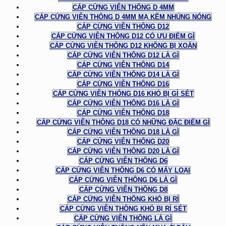
CÁP CỨNG VIỄN THÔNG D 4MM
CÁP CỨNG VIỄN THÔNG D 4MM MẠ KẼM NHÚNG NÓNG
CÁP CỨNG VIỄN THÔNG D12
CÁP CỨNG VIỄN THÔNG D12 CÓ ƯU ĐIỂM GÌ
CÁP CỨNG VIỄN THÔNG D12 KHÔNG BỊ XOẮN
CÁP CỨNG VIỄN THÔNG D12 LÀ GÌ
CÁP CỨNG VIỄN THÔNG D14
CÁP CỨNG VIỄN THÔNG D14 LÀ GÌ
CÁP CỨNG VIỄN THÔNG D16
CÁP CỨNG VIỄN THÔNG D16 KHÓ BỊ GỈ SÉT
CÁP CỨNG VIỄN THÔNG D16 LÀ GÌ
CÁP CỨNG VIỄN THÔNG D18
CÁP CỨNG VIỄN THÔNG D18 CÓ NHỮNG ĐẶC ĐIỂM GÌ
CÁP CỨNG VIỄN THÔNG D18 LÀ GÌ
CÁP CỨNG VIỄN THÔNG D20
CÁP CỨNG VIỄN THÔNG D20 LÀ GÌ
CÁP CỨNG VIỄN THÔNG D6
CÁP CỨNG VIỄN THÔNG D6 CÓ MẤY LOẠI
CÁP CỨNG VIỄN THÔNG D6 LÀ GÌ
CÁP CỨNG VIỄN THÔNG D8
CÁP CỨNG VIỄN THÔNG KHÓ BỊ RỈ
CÁP CỨNG VIỄN THÔNG KHÓ BỊ RỈ SÉT
CÁP CỨNG VIỄN THÔNG LÀ GÌ