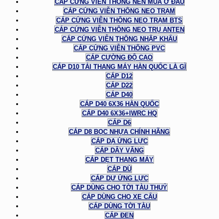
CÁP CỨNG VIỄN THÔNG NÊN MUA Ở ĐÂU
CÁP CỨNG VIỄN THÔNG NEO TRẠM
CÁP CỨNG VIỄN THÔNG NEO TRẠM BTS
CÁP CỨNG VIỄN THÔNG NEO TRỤ ANTEN
CÁP CỨNG VIỄN THÔNG NHẬP KHẨU
CÁP CỨNG VIỄN THÔNG PVC
CÁP CƯỜNG ĐỘ CAO
CÁP D10 TẢI THANG MÁY HÀN QUỐC LÀ GÌ
CÁP D12
CÁP D22
CÁP D40
CÁP D40 6X36 HÀN QUỐC
CÁP D40 6X36+IWRC HQ
CÁP D6
CÁP D8 BỌC NHỰA CHÍNH HÃNG
CÁP DẠ ỨNG LỰC
CÁP DÂY VĂNG
CÁP DẸT THANG MÁY
CÁP DÙ
CÁP DỰ ỨNG LỰC
CÁP DÙNG CHO TỜI TÀU THUỶ
CÁP DÙNG CHO XE CẨU
CÁP DÙNG TỜI TÀU
CÁP ĐEN