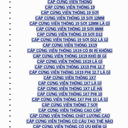
CÁP CỨNG VIỄN THÔNG
CÁP CỨNG VIỄN THÔNG 19
CÁP CỨNG VIỄN THÔNG 19 SỢI
CÁP CỨNG VIỄN THÔNG 19 SỢI 12MM
CÁP CỨNG VIỄN THÔNG 19 SỢI 12MM LÀ GÌ
CÁP CỨNG VIỄN THÔNG 19 SỢI 8MM
CÁP CỨNG VIỄN THÔNG 19 SỢI D12
CÁP CỨNG VIỄN THÔNG 19 SỢI D12 LÀ GÌ
CÁP CỨNG VIỄN THÔNG 1X19
CÁP CỨNG VIỄN THÔNG 1X19 CÓ BỊ RỈ KHÔNG
CÁP CỨNG VIỄN THÔNG 1X19 KHÓ BỊ GỈ
CÁP CỨNG VIỄN THÔNG 1X19 LÀ GÌ
CÁP CỨNG VIỄN THÔNG 1X19 PHI 12.7
CÁP CỨNG VIỄN THÔNG 1X19 PHI 12.7 LÀ GÌ
CÁP CỨNG VIỄN THÔNG 1X7
CÁP CỨNG VIỄN THÔNG 1X7 LÀ GÌ
CÁP CỨNG VIỄN THÔNG 1X7 LÊ HÀ
CÁP CỨNG VIỄN THÔNG 1X7 PHI 10
CÁP CỨNG VIỄN THÔNG 1X7 PHI 10 LÀ GÌ
CÁP CỨNG VIỄN THÔNG 7 SỢI
CÁP CỨNG VIỄN THÔNG CAO CẤP
CÁP CỨNG VIỄN THÔNG CHẤT LƯỢNG CAO
CÁP CỨNG VIỄN THÔNG CÓ CẤU TẠO THẾ NÀO
CÁP CỨNG VIỄN THÔNG CÓ ƯU ĐIỂM GÌ