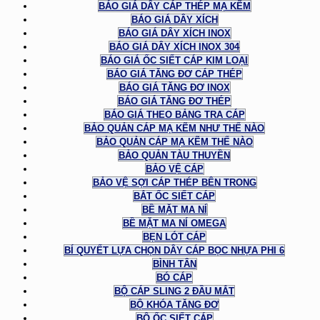
BÁO GIÁ DÂY CÁP THÉP MẠ KẼM
BÁO GIÁ DÂY XÍCH
BÁO GIÁ DÂY XÍCH INOX
BÁO GIÁ DÂY XÍCH INOX 304
BÁO GIÁ ỐC SIẾT CÁP KIM LOẠI
BÁO GIÁ TĂNG ĐƠ CÁP THÉP
BÁO GIÁ TĂNG ĐƠ INOX
BÁO GIÁ TĂNG ĐƠ THÉP
BÁO GIÁ THEO BẢNG TRA CÁP
BẢO QUẢN CÁP MẠ KẼM NHƯ THẾ NÀO
BẢO QUẢN CÁP MẠ KẼM THẾ NÀO
BẢO QUẢN TÀU THUYỀN
BẢO VỆ CÁP
BẢO VỆ SỢI CÁP THÉP BÊN TRONG
BẮT ỐC SIẾT CÁP
BỀ MẶT MA NÍ
BỀ MẶT MA NÍ OMEGA
BẸN LÓT CÁP
BÍ QUYẾT LỰA CHỌN DÂY CÁP BỌC NHỰA PHI 6
BÌNH TÂN
BÓ CÁP
BỘ CÁP SLING 2 ĐẦU MẮT
BỘ KHÓA TĂNG ĐƠ
BỘ ỐC SIẾT CÁP