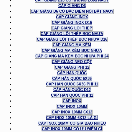
CÁP GIẰNG D20 CÓ NHỮNG LOẠI NÀO?
CÁP GIẰNG D6
CÁP GIẰNG D6 CÓ ĐẶC ĐIỂM NỔI BẬT NÀO?
CÁP GIẰNG INOX
CÁP GIẰNG INOX D16
CÁP GIẰNG LÕI THÉP
CÁP GIẰNG LÕI THÉP BỌC NHỰA
CÁP GIẰNG LÕI THÉP BỌC NHỰA D16
CÁP GIẰNG MẠ KẼM
CÁP GIẰNG MẠ KẼM BỌC NHỰA
CÁP GIẰNG MẠ KẼM BỌC NHỰA PHI 24
CÁP GIẰNG NEO CỘT
CÁP GIẰNG PHI 12
CÁP HÀN QUỐC
CÁP HÀN QUỐC 6X36
CÁP HÀN QUỐC 6X36 PHI 11
CÁP HÀN QUỐC D12
CÁP HÀN QUỐC PHI 11
CÁP INOX
CÁP INOX 10MM
CÁP INOX 10MM 6X12
CÁP INOX 10MM 6X12 LÀ GÌ
CÁP INOX 10MM CÓ GIÁ BAO NHIÊU
CÁP INOX 10MM CÓ ƯU ĐIỂM GÌ