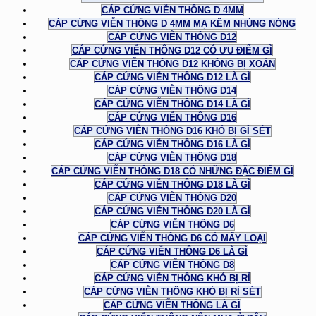
CÁP CỨNG VIỄN THÔNG D 4MM
CÁP CỨNG VIỄN THÔNG D 4MM MẠ KẼM NHÚNG NÓNG
CÁP CỨNG VIỄN THÔNG D12
CÁP CỨNG VIỄN THÔNG D12 CÓ ƯU ĐIỂM GÌ
CÁP CỨNG VIỄN THÔNG D12 KHÔNG BỊ XOẮN
CÁP CỨNG VIỄN THÔNG D12 LÀ GÌ
CÁP CỨNG VIỄN THÔNG D14
CÁP CỨNG VIỄN THÔNG D14 LÀ GÌ
CÁP CỨNG VIỄN THÔNG D16
CÁP CỨNG VIỄN THÔNG D16 KHÓ BỊ GỈ SÉT
CÁP CỨNG VIỄN THÔNG D16 LÀ GÌ
CÁP CỨNG VIỄN THÔNG D18
CÁP CỨNG VIỄN THÔNG D18 CÓ NHỮNG ĐẶC ĐIỂM GÌ
CÁP CỨNG VIỄN THÔNG D18 LÀ GÌ
CÁP CỨNG VIỄN THÔNG D20
CÁP CỨNG VIỄN THÔNG D20 LÀ GÌ
CÁP CỨNG VIỄN THÔNG D6
CÁP CỨNG VIỄN THÔNG D6 CÓ MẤY LOẠI
CÁP CỨNG VIỄN THÔNG D6 LÀ GÌ
CÁP CỨNG VIỄN THÔNG D8
CÁP CỨNG VIỄN THÔNG KHÓ BỊ RỈ
CÁP CỨNG VIỄN THÔNG KHÓ BỊ RỈ SÉT
CÁP CỨNG VIỄN THÔNG LÀ GÌ