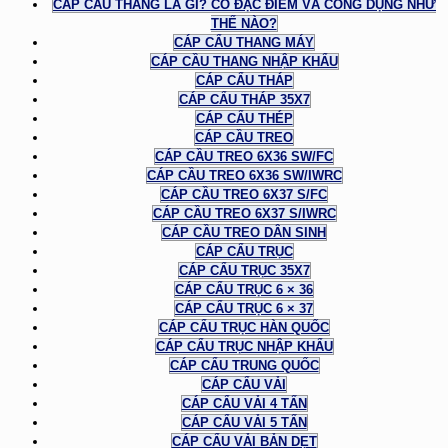
CÁP CẦU THANG LÀ GÌ? CÓ ĐẶC ĐIỂM VÀ CÔNG DỤNG NHƯ
THẾ NÀO?
CÁP CẨU THANG MÁY
CÁP CẦU THANG NHẬP KHẨU
CÁP CẨU THÁP
CÁP CẨU THÁP 35X7
CÁP CẨU THÉP
CÁP CẦU TREO
CÁP CẦU TREO 6X36 SW/FC
CÁP CẦU TREO 6X36 SW/IWRC
CÁP CẦU TREO 6X37 S/FC
CÁP CẦU TREO 6X37 S/IWRC
CÁP CẦU TREO DÂN SINH
CÁP CẨU TRỤC
CÁP CẨU TRỤC 35X7
CÁP CẨU TRỤC 6 × 36
CÁP CẨU TRỤC 6 × 37
CÁP CẨU TRỤC HÀN QUỐC
CÁP CẨU TRỤC NHẬP KHẨU
CÁP CẨU TRUNG QUỐC
CÁP CẨU VẢI
CÁP CẨU VẢI 4 TẤN
CÁP CẨU VẢI 5 TẤN
CÁP CẨU VẢI BẢN DẸT