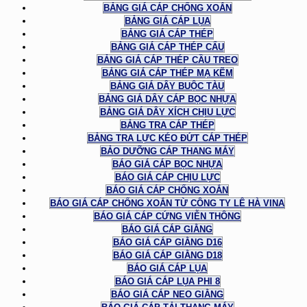
BẢNG GIÁ CÁP CHỐNG XOẮN
BẢNG GIÁ CÁP LỤA
BẢNG GIÁ CÁP THÉP
BẢNG GIÁ CÁP THÉP CẨU
BẢNG GIÁ CÁP THÉP CẦU TREO
BẢNG GIÁ CÁP THÉP MẠ KẼM
BẢNG GIÁ DÂY BUỘC TÀU
BẢNG GIÁ DÂY CÁP BỌC NHỰA
BẢNG GIÁ DÂY XÍCH CHỊU LỰC
BẢNG TRA CÁP THÉP
BẢNG TRA LỰC KÉO ĐỨT CÁP THÉP
BẢO DƯỠNG CÁP THANG MÁY
BÁO GIÁ CÁP BỌC NHỰA
BÁO GIÁ CÁP CHỊU LỰC
BÁO GIÁ CÁP CHỐNG XOẮN
BÁO GIÁ CÁP CHỐNG XOẮN TỪ CÔNG TY LÊ HÀ VINA
BÁO GIÁ CÁP CỨNG VIỄN THÔNG
BÁO GIÁ CÁP GIẰNG
BÁO GIÁ CÁP GIẰNG D16
BÁO GIÁ CÁP GIẰNG D18
BÁO GIÁ CÁP LỤA
BÁO GIÁ CÁP LỤA PHI 8
BÁO GIÁ CÁP NEO GIẰNG