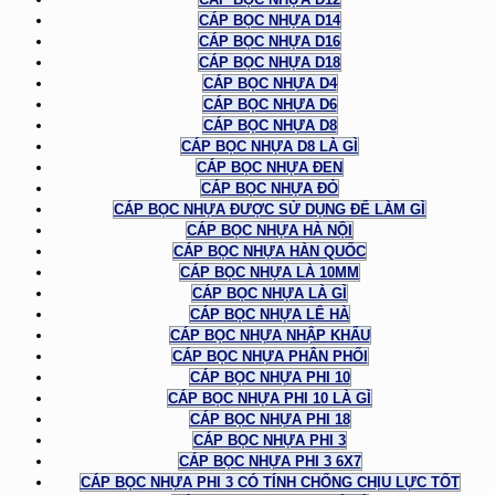
CÁP BỌC NHỰA D14
CÁP BỌC NHỰA D16
CÁP BỌC NHỰA D18
CÁP BỌC NHỰA D4
CÁP BỌC NHỰA D6
CÁP BỌC NHỰA D8
CÁP BỌC NHỰA D8 LÀ GÌ
CÁP BỌC NHỰA ĐEN
CÁP BỌC NHỰA ĐỎ
CÁP BỌC NHỰA ĐƯỢC SỬ DỤNG ĐỂ LÀM GÌ
CÁP BỌC NHỰA HÀ NỘI
CÁP BỌC NHỰA HÀN QUỐC
CÁP BỌC NHỰA LÀ 10MM
CÁP BỌC NHỰA LÀ GÌ
CÁP BỌC NHỰA LÊ HÀ
CÁP BỌC NHỰA NHẬP KHẨU
CÁP BỌC NHỰA PHÂN PHỐI
CÁP BỌC NHỰA PHI 10
CÁP BỌC NHỰA PHI 10 LÀ GÌ
CÁP BỌC NHỰA PHI 18
CÁP BỌC NHỰA PHI 3
CÁP BỌC NHỰA PHI 3 6X7
CÁP BỌC NHỰA PHI 3 CÓ TÍNH CHỐNG CHỊU LỰC TỐT