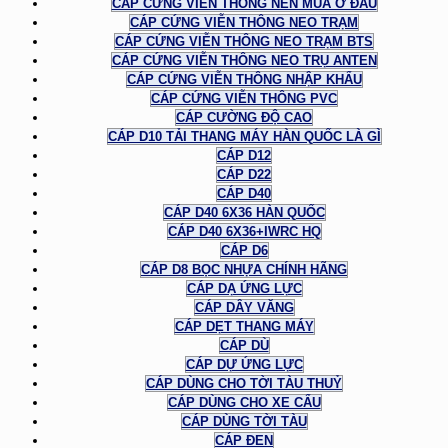
CÁP CỨNG VIỄN THÔNG NÊN MUA Ở ĐÂU
CÁP CỨNG VIỄN THÔNG NEO TRẠM
CÁP CỨNG VIỄN THÔNG NEO TRẠM BTS
CÁP CỨNG VIỄN THÔNG NEO TRỤ ANTEN
CÁP CỨNG VIỄN THÔNG NHẬP KHẨU
CÁP CỨNG VIỄN THÔNG PVC
CÁP CƯỜNG ĐỘ CAO
CÁP D10 TẢI THANG MÁY HÀN QUỐC LÀ GÌ
CÁP D12
CÁP D22
CÁP D40
CÁP D40 6X36 HÀN QUỐC
CÁP D40 6X36+IWRC HQ
CÁP D6
CÁP D8 BỌC NHỰA CHÍNH HÃNG
CÁP DẠ ỨNG LỰC
CÁP DÂY VĂNG
CÁP DẸT THANG MÁY
CÁP DÙ
CÁP DỰ ỨNG LỰC
CÁP DÙNG CHO TỜI TÀU THUỶ
CÁP DÙNG CHO XE CẨU
CÁP DÙNG TỜI TÀU
CÁP ĐEN