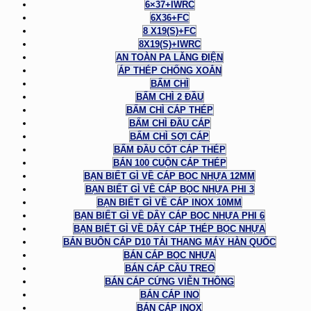
6×37+IWRC
6X36+FC
8 X19(S)+FC
8X19(S)+IWRC
AN TOÀN PA LĂNG ĐIỆN
ÁP THÉP CHỐNG XOẮN
BẤM CHÌ
BẤM CHÌ 2 ĐẦU
BẤM CHÌ CÁP THÉP
BẤM CHÌ ĐẦU CÁP
BẤM CHÌ SỢI CÁP
BẤM ĐẦU CỐT CÁP THÉP
BÁN 100 CUỘN CÁP THÉP
BẠN BIẾT GÌ VỀ CÁP BỌC NHỰA 12MM
BẠN BIẾT GÌ VỀ CÁP BỌC NHỰA PHI 3
BẠN BIẾT GÌ VỀ CÁP INOX 10MM
BẠN BIẾT GÌ VỀ DÂY CÁP BỌC NHỰA PHI 6
BẠN BIẾT GÌ VỀ DÂY CÁP THÉP BỌC NHỰA
BÁN BUÔN CÁP D10 TẢI THANG MÁY HÀN QUỐC
BÁN CÁP BỌC NHỰA
BÁN CÁP CẦU TREO
BÁN CÁP CỨNG VIỄN THÔNG
BÁN CÁP INO
BÁN CÁP INOX