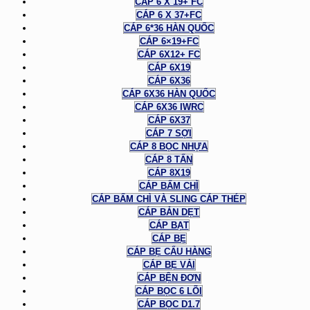
CÁP 6 X 19+ FC
CÁP 6 X 37+FC
CÁP 6*36 HÀN QUỐC
CÁP 6×19+FC
CÁP 6X12+ FC
CÁP 6X19
CÁP 6X36
CÁP 6X36 HÀN QUỐC
CÁP 6X36 IWRC
CÁP 6X37
CÁP 7 SỢI
CÁP 8 BỌC NHỰA
CÁP 8 TẤN
CÁP 8X19
CÁP BẤM CHÌ
CÁP BẤM CHÌ VÀ SLING CÁP THÉP
CÁP BẢN DẸT
CÁP BẠT
CÁP BẸ
CÁP BẸ CẨU HÀNG
CÁP BẸ VẢI
CÁP BỆN ĐƠN
CÁP BỌC 6 LÕI
CÁP BỌC D1.7