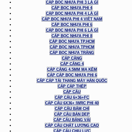
CÁP BỌC NHỰA PHI 3 LÀ GÌ
CÁP BỌC NHỰA PHI 4
CÁP BỌC NHỰA PHI 4 LÀ GÌ
CÁP BỌC NHỰA PHI 4 VIỆT NAM
CÁP BỌC NHỰA PHI 6
CÁP BỌC NHỰA PHI 6 LÀ GÌ
CÁP BỌC NHỰA PHI 8
CÁP BỌC NHỰA TP.HCM
CÁP BỌC NHỰA TPHCM
CÁP BỌC NHỰA TRẮNG
CÁP CĂNG
CÁP CĂNG 4
CÁP CĂNG 4.5MM MẠ KẼM
CÁP CÁP BỌC NHỰA PHI 6
CẤP CÁP TẢI THANG MÁY HÀN QUỐC
CẤP CÁP THÉP
CÁP CẨU
CÁP CẨU 6×36+FC
CÁP CẨU 6X36+ IWRC PHI 40
CÁP CẨU BẤM CHÌ
CÁP CẨU BẢN DẸP
CÁP CẨU BẰNG VẢI
CÁP CẨU CHẤT LƯỢNG CAO
CÁP CẨU CHỊU LỰC