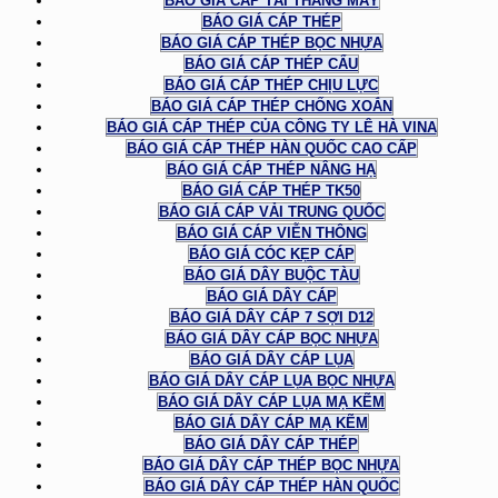
BÁO GIÁ CÁP TẢI THANG MÁY
BÁO GIÁ CÁP THÉP
BÁO GIÁ CÁP THÉP BỌC NHỰA
BÁO GIÁ CÁP THÉP CẨU
BÁO GIÁ CÁP THÉP CHỊU LỰC
BÁO GIÁ CÁP THÉP CHỐNG XOẮN
BÁO GIÁ CÁP THÉP CỦA CÔNG TY LÊ HÀ VINA
BÁO GIÁ CÁP THÉP HÀN QUỐC CAO CẤP
BÁO GIÁ CÁP THÉP NÂNG HẠ
BÁO GIÁ CÁP THÉP TK50
BÁO GIÁ CÁP VẢI TRUNG QUỐC
BÁO GIÁ CÁP VIỄN THÔNG
BÁO GIÁ CÓC KẸP CÁP
BÁO GIÁ DÂY BUỘC TÀU
BÁO GIÁ DÂY CÁP
BÁO GIÁ DÂY CÁP 7 SỢI D12
BÁO GIÁ DÂY CÁP BỌC NHỰA
BÁO GIÁ DÂY CÁP LỤA
BÁO GIÁ DÂY CÁP LỤA BỌC NHỰA
BÁO GIÁ DÂY CÁP LỤA MẠ KẼM
BÁO GIÁ DÂY CÁP MẠ KẼM
BÁO GIÁ DÂY CÁP THÉP
BÁO GIÁ DÂY CÁP THÉP BỌC NHỰA
BÁO GIÁ DÂY CÁP THÉP HÀN QUỐC