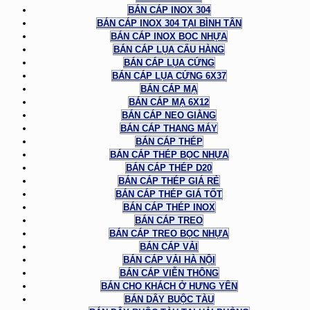
BÁN CÁP INOX 304
BÁN CÁP INOX 304 TẠI BÌNH TÂN
BÁN CÁP INOX BỌC NHỰA
BÁN CÁP LỤA CẨU HÀNG
BÁN CÁP LỤA CỨNG
BÁN CÁP LỤA CỨNG 6X37
BÁN CÁP MẠ
BÁN CÁP MẠ 6X12
BÁN CÁP NEO GIẰNG
BÁN CÁP THANG MÁY
BÁN CÁP THÉP
BÁN CÁP THÉP BỌC NHỰA
BÁN CÁP THÉP D20
BÁN CÁP THÉP GIÁ RẺ
BÁN CÁP THÉP GIÁ TỐT
BÁN CÁP THÉP INOX
BÁN CÁP TREO
BÁN CÁP TREO BỌC NHỰA
BÁN CÁP VẢI
BÁN CÁP VẢI HÀ NỘI
BÁN CÁP VIỄN THÔNG
BÁN CHO KHÁCH Ở HƯNG YÊN
BÁN DÂY BUỘC TÀU