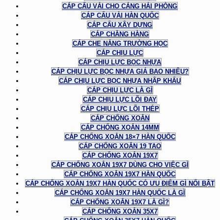
CÁP CẨU VẢI CHO CẢNG HẢI PHÒNG
CÁP CẨU VẢI HÀN QUỐC
CÁP CẨU XÂY DỰNG
CÁP CHẰNG HÀNG
CÁP CHE NẮNG TRƯỜNG HỌC
CÁP CHỊU LỰC
CÁP CHỊU LỰC BỌC NHỰA
CÁP CHỊU LỰC BỌC NHỰA GIÁ BAO NHIÊU?
CÁP CHỊU LỰC BỌC NHỰA NHẬP KHẨU
CÁP CHỊU LỰC LÀ GÌ
CÁP CHỊU LỰC LÕI ĐAY
CÁP CHỊU LỰC LÕI THÉP
CÁP CHỐNG XOẮN
CÁP CHỐNG XOẮN 14MM
CÁP CHỐNG XOẮN 18×7 HÀN QUỐC
CÁP CHỐNG XOẮN 19 TAO
CÁP CHỐNG XOẮN 19X7
CÁP CHỐNG XOẮN 19X7 DÙNG CHO VIỆC GÌ
CÁP CHỐNG XOẮN 19X7 HÀN QUỐC
CÁP CHỐNG XOẮN 19X7 HÀN QUỐC CÓ ƯU ĐIỂM GÌ NỔI BẬT
CÁP CHỐNG XOẮN 19X7 HÀN QUỐC LÀ GÌ
CÁP CHỐNG XOẮN 19X7 LÀ GÌ?
CÁP CHỐNG XOẮN 35X7