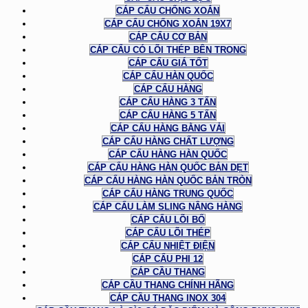
CÁP CẨU CHỐNG XOẮN
CÁP CẨU CHỐNG XOẮN 19X7
CÁP CẨU CƠ BẢN
CÁP CẨU CÓ LÕI THÉP BÊN TRONG
CÁP CẨU GIÁ TỐT
CÁP CẨU HÀN QUỐC
CÁP CẨU HÀNG
CÁP CẨU HÀNG 3 TẤN
CÁP CẨU HÀNG 5 TẤN
CÁP CẨU HÀNG BẰNG VẢI
CÁP CẨU HÀNG CHẤT LƯỢNG
CÁP CẨU HÀNG HÀN QUỐC
CÁP CẨU HÀNG HÀN QUỐC BẢN DẸT
CÁP CẨU HÀNG HÀN QUỐC BẢN TRÒN
CÁP CẨU HÀNG TRUNG QUỐC
CÁP CẨU LÀM SLING NÂNG HÀNG
CÁP CẨU LÕI BỐ
CÁP CẨU LÕI THÉP
CÁP CẨU NHIỆT ĐIỆN
CÁP CẨU PHI 12
CÁP CẦU THANG
CÁP CẦU THANG CHÍNH HÃNG
CÁP CẦU THANG INOX 304