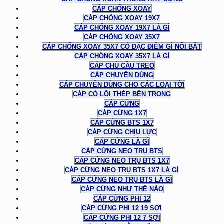
CÁP CHỐNG XOAY
CÁP CHỐNG XOAY 19X7
CÁP CHỐNG XOAY 19X7 LÀ GÌ
CÁP CHỐNG XOAY 35X7
CÁP CHỐNG XOAY 35X7 CÓ ĐẶC ĐIỂM GÌ NỔI BẬT
CÁP CHỐNG XOAY 35X7 LÀ GÌ
CÁP CHỦ CẦU TREO
CÁP CHUYÊN DÙNG
CÁP CHUYÊN DÙNG CHO CÁC LOẠI TỜI
CÁP CÓ LÕI THÉP BÊN TRONG
CÁP CỨNG
CÁP CỨNG 1X7
CÁP CỨNG BTS 1X7
CÁP CỨNG CHỊU LỰC
CÁP CỨNG LÀ GÌ
CÁP CỨNG NEO TRỤ BTS
CÁP CỨNG NEO TRỤ BTS 1X7
CÁP CỨNG NEO TRỤ BTS 1X7 LÀ GÌ
CÁP CỨNG NEO TRỤ BTS LÀ GÌ
CÁP CỨNG NHƯ THẾ NÀO
CÁP CỨNG PHI 12
CÁP CỨNG PHI 12 19 SỢI
CÁP CỨNG PHI 12 7 SỢI