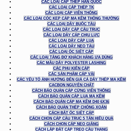
CÁC LOẠI CÁP THÉP HÀN QUỐC
CÁC LOẠI CÁP THÉP TK
CÁC LOẠI CÁP VIỄN THÔNG
CÁC LOẠI CÓC KẸP CÁP MẠ KẼM THÔNG THƯỜNG
CÁC LOẠI DÂY BUỘC TÀU
CÁC LOẠI DÂY CÁP CẨU TRỤC
CÁC LOẠI DÂY CÁP CHỊU LỰC
CÁC LOẠI DÂY CÁP LỤA
CÁC LOẠI DÂY NEO TÀU
CÁC LOẠI ỐC SIẾT CÁP
CÁC LOẠI TĂNG ĐƠ KHÁCH HÀNG ƯA DÙNG
CÁC MẪU DÂY POLYESTER LASHING
CÁC PHỤ KIỆN CÁP
CÁC SẢN PHẨM CÁP VẢI
CÁC YẾU TỐ ẢNH HƯỞNG ĐẾN GIÁ CẢ DÂY THÉP MẠ KẼM
CACBON NGUYÊN CHẤT
CÁCH BẢO QUẢN CÁP CỨNG VIỄN THÔNG
CÁCH BẢO QUẢN CÁP LỤA MẠ KẼM
CÁCH BẢO QUẢN CÁP MẠ KẼM D40 6X36
CÁCH BẢO QUẢN THÉP CHỐNG XOẮN
CÁCH BẮT ỐC SIẾT CÁP
CÁCH CHỌN CÁP CẦU TRỤC 5 TẤN HIỆU QUẢ
CÁCH CHỌN CÁP NEO GIẰNG
CÁCH LẮP ĐẶT CÁP TREO CẦU THANG