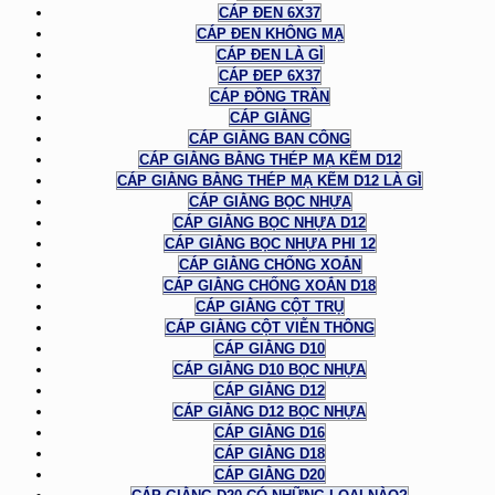
CÁP ĐEN 6X37
CÁP ĐEN KHÔNG MẠ
CÁP ĐEN LÀ GÌ
CÁP ĐEP 6X37
CÁP ĐỒNG TRẦN
CÁP GIẰNG
CÁP GIẰNG BAN CÔNG
CÁP GIẰNG BẰNG THÉP MẠ KẼM D12
CÁP GIẰNG BẰNG THÉP MẠ KẼM D12 LÀ GÌ
CÁP GIẰNG BỌC NHỰA
CÁP GIẰNG BỌC NHỰA D12
CÁP GIẰNG BỌC NHỰA PHI 12
CÁP GIẰNG CHỐNG XOẮN
CÁP GIẰNG CHỐNG XOẮN D18
CÁP GIẰNG CỘT TRỤ
CÁP GIẰNG CỘT VIỄN THÔNG
CÁP GIẰNG D10
CÁP GIẰNG D10 BỌC NHỰA
CÁP GIẰNG D12
CÁP GIẰNG D12 BỌC NHỰA
CÁP GIẰNG D16
CÁP GIẰNG D18
CÁP GIẰNG D20