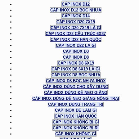
CÁP INOX D12
CÁP INOX D12 BỌC NHỰA
CÁP INOX D14
CÁP INOX D20 7X19
CÁP INOX D20 7X19 LÀ GÌ
CÁP INOX D22 CẤU TRÚC 6X37
CÁP INOX D22 HÀN QUỐC
CÁP INOX D22 LÀ GÌ
CÁP INOX D3
CÁP INOX D8
CÁP INOX D8 6X19
CÁP INOX D8 6X19 LÀ GÌ
CÁP INOX D8 BỌC NHỰA
CÁP INOX D8 BỌC NHỰA INOX
CÁP INOX DÙNG CHO XÂY DỰNG
CÁP INOX DÙNG ĐỂ NEO GIẰNG
CÁP INOX DÙNG ĐỂ NEO GIẰNG NÔNG TRẠI
CÁP INOX DÙNG TRANG TRÍ
CÁP INOX ĐỂ LÀM GÌ
CÁP INOX HÀN QUỐC
CÁP INOX KHÔNG BỊ GỈ
CÁP INOX KHÔNG BỊ RỈ
CÁP INOX KHÔNG GỈ