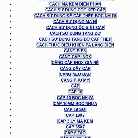
CÁCH MẠ KẼM ĐIỆN PHÂN
CÁCH SỬ DỤNG CÓC KẸP CÁP
CÁCH SỬ DỤNG ĐỂ CÁP THÉP BỌC NHỰA
CÁCH SỬ DỤNG MA NÍ
CÁCH SỬ DỤNG ỐC SIẾT CÁP
CÁCH SỬ DỤNG TĂNG ĐƠ
CÁCH SỬ DỤNG TĂNG ĐƠ CÁP THÉP
CÁCH THỨC ĐIỀU KHIỂN PA LĂNG ĐIỆN
CANG BIEN
CĂNG CÁP INOX
CĂNG CÁP INOX GIÁ RẺ
CĂNG DÂY CÁP
CẢNG NEO ĐẬU
CẢNG PHÚ MỸ
CÁP
CÁP 10
CÁP 10 BỌC NHỰA
CÁP 10MM BỌC NHỰA
CÁP 19 SỢI
CÁP 19X7
CÁP 3 LY MẠ KẼM
CÁP 35X7
CÁP 6 TAO