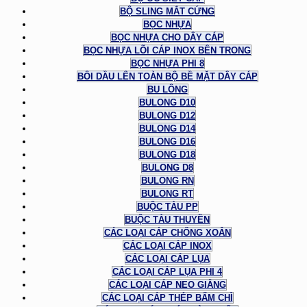
BỘ SLING MẮT CỨNG
BỌC NHỰA
BỌC NHỰA CHO DÂY CÁP
BỌC NHỰA LÕI CÁP INOX BÊN TRONG
BỌC NHỰA PHI 8
BÔI DẦU LÊN TOÀN BỘ BỀ MẶT DÂY CÁP
BU LÔNG
BULONG D10
BULONG D12
BULONG D14
BULONG D16
BULONG D18
BULONG D8
BULONG RN
BULONG RT
BUỘC TÀU PP
BUỘC TÀU THUYỀN
CÁC LOẠI CÁP CHỐNG XOẮN
CÁC LOẠI CÁP INOX
CÁC LOẠI CÁP LỤA
CÁC LOẠI CÁP LỤA PHI 4
CÁC LOẠI CÁP NEO GIẰNG
CÁC LOẠI CÁP THÉP BẤM CHÌ