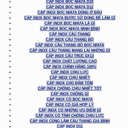
CÁP INOX BỌC NHỰA D10
CÁP INOX BỌC NHỰA D12
CÁP INOX BỌC NHỰA DÙNG Ở ĐÂU
CÁP INOX BỌC NHỰA ĐƯỢC SỬ DỤNG ĐỂ LÀM GÌ
CÁP INOX BỌC NHỰA LÀ GÌ
CÁP INOX BỌC NHỰA NINH BÌNH
CÁP INOX CẦU THANG
CÁP INOX CẦU THANG BỘ
CÁP INOX CẦU THANG BỘ BỌC NHỰA
CÁP INOX CẦU THANG MANG LẠI NHỮNG GÌ
CÁP INOX CẤU TRÚC 6X12
CÁP INOX CHẤT LƯỢNG CAO
CÁP INOX CHÍNH HÃNG 100%
CÁP INOX CHỊU LỰC
CÁP INOX CHỊU NHIỆT
CÁP INOX CHO ĐẦM TÔM
CÁP INOX CHỐNG CHỊU NHIỆT TỐT
CÁP INOX CHỐNG GỈ
CÁP INOX CÓ BỌC NHỰA
CÁP INOX CÓ GIÁ HỢP LÝ
CÁP INOX CÓ NHỮNG ƯU ĐIỂM GÌ
CÁP INOX CÓ TÍNH CHỐNG CHỊU LỰC
CÁP INOX CÙNG LÀM CẦU THANG GIA ĐÌNH
CÁP INOX D11