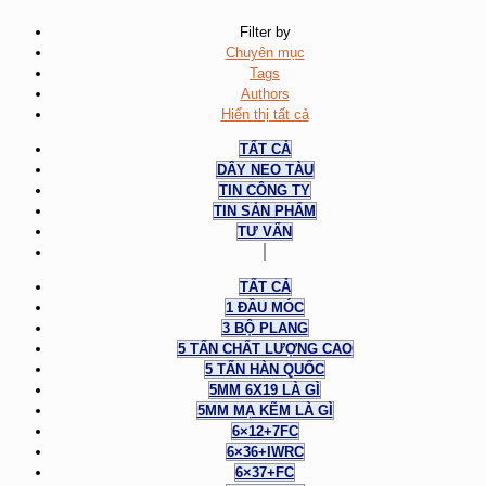
Filter by
Chuyên mục
Tags
Authors
Hiển thị tất cả
TẤT CẢ
DÂY NEO TÀU
TIN CÔNG TY
TIN SẢN PHẨM
TƯ VẤN
TẤT CẢ
1 ĐẦU MÓC
3 BỘ PLANG
5 TẤN CHẤT LƯỢNG CAO
5 TẤN HÀN QUỐC
5MM 6X19 LÀ GÌ
5MM MẠ KẼM LÀ GÌ
6×12+7FC
6×36+IWRC
6×37+FC