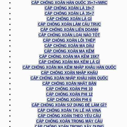
CÁP CHỐNG XOẮN HÀN QUỐC 35×7+IWRC
CÁP CHỐNG XOẮN LÀ 19×7
CÁP CHỐNG XOẮN LÀ 35×7
CÁP CHỐNG XOẮN LÀ GÌ
CÁP CHỐNG XOẮN LÀM CẨU TRỤC
CÁP CHỐNG XOẮN LIÊN DOANH
CÁP CHỐNG XOẮN LOẠI NÀO TỐT
CÁP CHỐNG XOẮN LÕI THÉP
CÁP CHỐNG XOẮN MẠ DẦU
CÁP CHỐNG XOẮN MẠ KẼM
CÁP CHỐNG XOẮN MẠ KẼM 19X7
CÁP CHỐNG XOẮN MẠ KẼM LÀ GÌ
CÁP CHỐNG XOẮN MẠ KẼM NHẬP KHẨU HÀN QUỐC
CÁP CHỐNG XOẮN NHẬP KHẨU
CÁP CHỐNG XOẮN NHẬP KHẨU HÀN QUỐC
CÁP CHỐNG XOẮN NHẬT BẢN
CÁP CHỐNG XOẮN PHI 10
CÁP CHỐNG XOẮN PHI 12
CÁP CHỐNG XOẮN PHI 6
CÁP CHỐNG XOẮN SỬ DỤNG ĐỂ LÀM GÌ?
CÁP CHỐNG XOẮN TẠI LÊ HÀ VINA
CÁP CHỐNG XOẮN THEO YÊU CẦU
CÁP CHỐNG XOẮN TRONG MÁY CẨU
CÁP CHỐNG XOẮN TRONG XÂY DỰNG