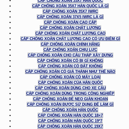
CÁP CHỐNG XOẮN 35X7 HÀN QUỐC
CÁP CHỐNG XOẮN 35X7 HÀN QUỐC LÀ GÌ
CÁP CHỐNG XOẮN 35X7 IWRC
CÁP CHỐNG XOẮN 37X5 IWRC LÀ GÌ
CÁP CHỐNG XOẮN CAO CẤP
CÁP CHỐNG XOẮN CHẤT LƯỢNG
CÁP CHỐNG XOẮN CHẤT LƯỢNG CAO
CÁP CHỐNG XOẮN CHẤT LƯỢNG CAO CÓ ƯU ĐIỂM GÌ
CÁP CHỐNG XOẮN CHÍNH HÃNG
CÁP CHỐNG XOẮN CHỊU LỰC
CÁP CHỐNG XOẮN CHO CẨU THÁP XÂY DỰNG
CÁP CHỐNG XOẮN CÓ BỊ GỈ KHÔNG
CÁP CHỐNG XOẮN CÓ ĐẮT KHÔNG
CÁP CHỐNG XOẮN CÓ GIÁ THÀNH NHƯ THẾ NÀO
CÁP CHỐNG XOẮN CÓ MẤY LOẠI
CÁP CHỐNG XOẮN CỦA HÀN QUỐC
CÁP CHỐNG XOẮN DÙNG CHO XE CẨU
CÁP CHỐNG XOẮN DÙNG TRONG CÔNG NGHIỆP
CÁP CHỐNG XOẮN ĐỂ NEO GIÀN KHOAN
CÁP CHỐNG XOẮN ĐƯỢC SỬ DỤNG ĐỂ LÀM GÌ
CÁP CHỐNG XOẮN HÀN QUỐC
CÁP CHỐNG XOẮN HÀN QUỐC 18×7
CÁP CHỐNG XOẮN HÀN QUỐC 19*7
CÁP CHỐNG XOẮN HÀN QUỐC 19X7