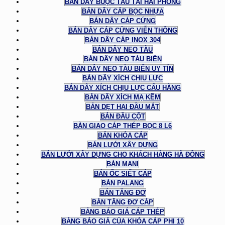
BÁN DÂY BUỘC TÀU TẠI HẢI PHÒNG
BÁN DÂY CÁP BỌC NHỰA
BÁN DÂY CÁP CỨNG
BÁN DÂY CÁP CỨNG VIỄN THÔNG
BÁN DÂY CÁP INOX 304
BÁN DÂY NEO TÀU
BÁN DÂY NEO TÀU BIỂN
BÁN DÂY NEO TÀU BIỂN UY TÍN
BÁN DÂY XÍCH CHỊU LỰC
BÁN DÂY XÍCH CHỊU LỰC CẨU HÀNG
BÁN DÂY XÍCH MẠ KẼM
BẢN DẸT HAI ĐẦU MẮT
BẢN ĐẦU CỘT
BÀN GIAO CÁP THÉP BỌC 8 L6
BÁN KHÓA CÁP
BÁN LƯỚI XÂY DỰNG
BÁN LƯỚI XÂY DỰNG CHO KHÁCH HÀNG HÀ ĐÔNG
BÁN MANI
BÁN ỐC SIẾT CÁP
BÁN PALANG
BÁN TĂNG ĐƠ
BÁN TĂNG ĐƠ CÁP
BẢNG BÁO GIÁ CÁP THÉP
BẢNG BÁO GIÁ CỦA KHÓA CÁP PHI 10