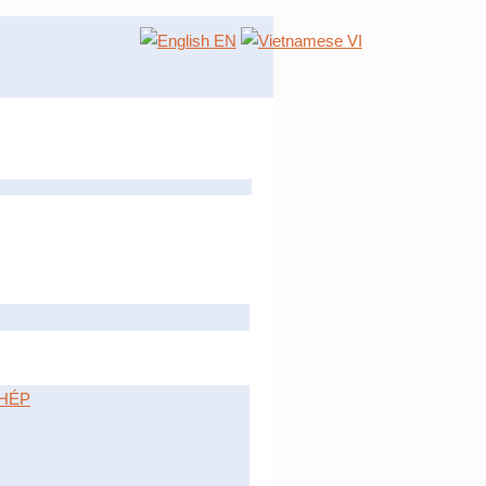
EN
VI
HÉP