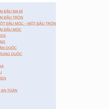
 ĐẦU MA NÍ
I ĐẦU TRÒN
̣T ĐẦU MÓC – MỘT ĐẦU TRÒN
I ĐẦU MÓC
NOX
́NG
̀N QUỐC
RUNG QUỐC
GA
 U
 REN
T AN TOÀN