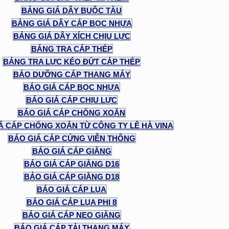
BẢNG GIÁ DÂY BUỘC TÀU
BẢNG GIÁ DÂY CÁP BỌC NHỰA
BẢNG GIÁ DÂY XÍCH CHỊU LỰC
BẢNG TRA CÁP THÉP
BẢNG TRA LỰC KÉO ĐỨT CÁP THÉP
BẢO DƯỠNG CÁP THANG MÁY
BÁO GIÁ CÁP BỌC NHỰA
BÁO GIÁ CÁP CHỊU LỰC
BÁO GIÁ CÁP CHỐNG XOẮN
Á CÁP CHỐNG XOẮN TỪ CÔNG TY LÊ HÀ VINA
BÁO GIÁ CÁP CỨNG VIỄN THÔNG
BÁO GIÁ CÁP GIẰNG
BÁO GIÁ CÁP GIẰNG D16
BÁO GIÁ CÁP GIẰNG D18
BÁO GIÁ CÁP LỤA
BÁO GIÁ CÁP LỤA PHI 8
BÁO GIÁ CÁP NEO GIẰNG
BÁO GIÁ CÁP TẢI THANG MÁY