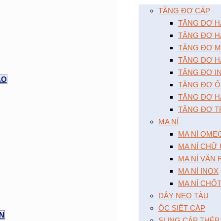
TĂNG ĐƠ CÁP
TĂNG ĐƠ HAI
TĂNG ĐƠ HA
TĂNG ĐƠ MÔ
TĂNG ĐƠ HA
TĂNG ĐƠ I
AO
TĂNG ĐƠ Ô
TĂNG ĐƠ HA
TĂNG ĐƠ T
MA NÍ
MA NÍ OME
MA NÍ CHỮ
MA NÍ VẶN
MA NÍ INOX
MA NÍ CHỐ
DÂY NEO TÀU
ỐC SIẾT CÁP
ỆN
SLING CÁP THÉP