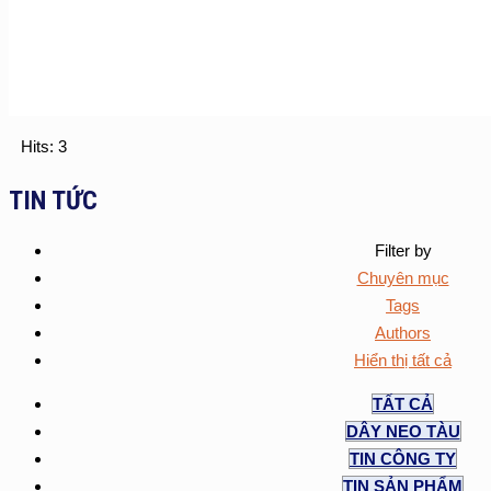
Hits: 3
TIN TỨC
Filter by
Chuyên mục
Tags
Authors
Hiển thị tất cả
TẤT CẢ
DÂY NEO TÀU
TIN CÔNG TY
TIN SẢN PHẨM