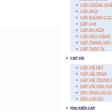
CÁP CHỐNG XOĂ
CÁP INOX
CÁP KHOAN CỌC
CÁP LỤA
CÁP MẠ KẼM
CÁP NEO GIẰNG
CÁP THANG MÁY
CÁP THÉP TK
CÁP VẢI
CÁP VẢI DẸT
CÁP VẢI TRÒN
CÁP VẢI TRUNG
CÁP VẢI HÀN QU
DAY-TANG-DO-C
DÂY CÁP DÙ
PHỤ KIỆN CÁP