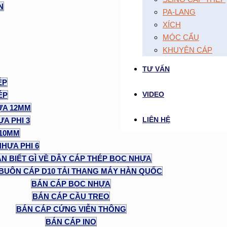
N
PA-LANG
XÍCH
MÓC CẨU
KHUYÊN CÁP
TƯ VẤN
ÉP
VIDEO
ÉP
ỰA 12MM
LIÊN HỆ
A PHI 3
 10MM
NHỰA PHI 6
N BIẾT GÌ VỀ DÂY CÁP THÉP BỌC NHỰA
BUÔN CÁP D10 TẢI THANG MÁY HÀN QUỐC
BÁN CÁP BỌC NHỰA
BÁN CÁP CẦU TREO
BÁN CÁP CỨNG VIỄN THÔNG
BÁN CÁP INO