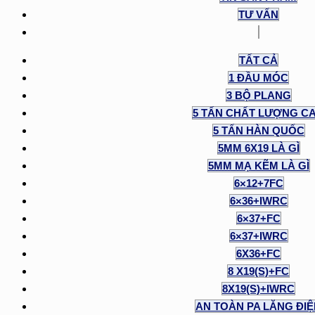
TƯ VẤN
TẤT CẢ
1 ĐẦU MÓC
3 BỘ PLANG
5 TẤN CHẤT LƯỢNG C
5 TẤN HÀN QUỐC
5MM 6X19 LÀ GÌ
5MM MẠ KẼM LÀ GÌ
6×12+7FC
6×36+IWRC
6×37+FC
6×37+IWRC
6X36+FC
8 X19(S)+FC
8X19(S)+IWRC
AN TOÀN PA LĂNG ĐI