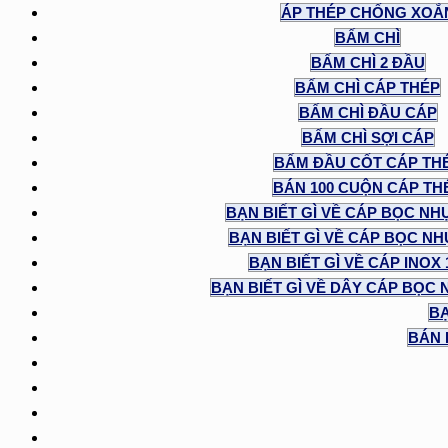
ÁP THÉP CHỐNG XOẮ
BẤM CHÌ
BẤM CHÌ 2 ĐẦU
BẤM CHÌ CÁP THÉP
BẤM CHÌ ĐẦU CÁP
BẤM CHÌ SỢI CÁP
BẤM ĐẦU CỐT CÁP TH
BÁN 100 CUỘN CÁP TH
BẠN BIẾT GÌ VỀ CÁP BỌC NH
BẠN BIẾT GÌ VỀ CÁP BỌC NHỰ
BẠN BIẾT GÌ VỀ CÁP INOX
BẠN BIẾT GÌ VỀ DÂY CÁP BỌC 
BẠ
BÁN 