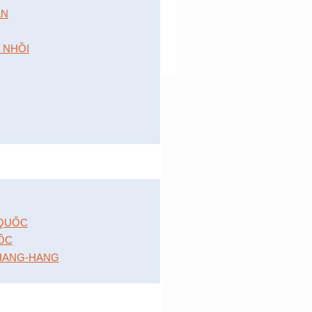
́N
 NHỒI
 QUỐC
ỐC
HANG-HANG