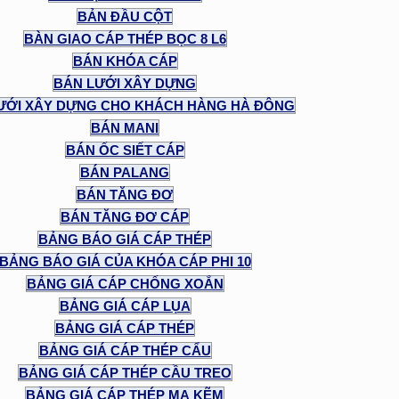
BẢN ĐẦU CỘT
BÀN GIAO CÁP THÉP BỌC 8 L6
BÁN KHÓA CÁP
BÁN LƯỚI XÂY DỰNG
ƯỚI XÂY DỰNG CHO KHÁCH HÀNG HÀ ĐÔNG
BÁN MANI
BÁN ỐC SIẾT CÁP
BÁN PALANG
BÁN TĂNG ĐƠ
BÁN TĂNG ĐƠ CÁP
BẢNG BÁO GIÁ CÁP THÉP
BẢNG BÁO GIÁ CỦA KHÓA CÁP PHI 10
BẢNG GIÁ CÁP CHỐNG XOẮN
BẢNG GIÁ CÁP LỤA
BẢNG GIÁ CÁP THÉP
BẢNG GIÁ CÁP THÉP CẨU
BẢNG GIÁ CÁP THÉP CẦU TREO
BẢNG GIÁ CÁP THÉP MẠ KẼM