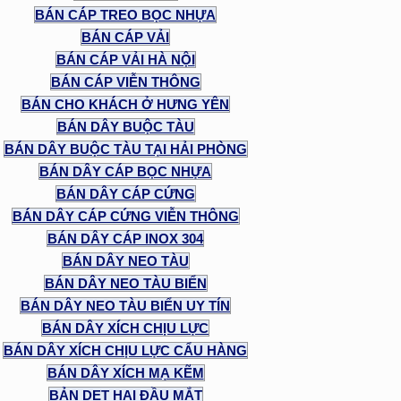
BÁN CÁP TREO BỌC NHỰA
BÁN CÁP VẢI
BÁN CÁP VẢI HÀ NỘI
BÁN CÁP VIỄN THÔNG
BÁN CHO KHÁCH Ở HƯNG YÊN
BÁN DÂY BUỘC TÀU
BÁN DÂY BUỘC TÀU TẠI HẢI PHÒNG
BÁN DÂY CÁP BỌC NHỰA
BÁN DÂY CÁP CỨNG
BÁN DÂY CÁP CỨNG VIỄN THÔNG
BÁN DÂY CÁP INOX 304
BÁN DÂY NEO TÀU
BÁN DÂY NEO TÀU BIỂN
BÁN DÂY NEO TÀU BIỂN UY TÍN
BÁN DÂY XÍCH CHỊU LỰC
BÁN DÂY XÍCH CHỊU LỰC CẨU HÀNG
BÁN DÂY XÍCH MẠ KẼM
BẢN DẸT HAI ĐẦU MẮT