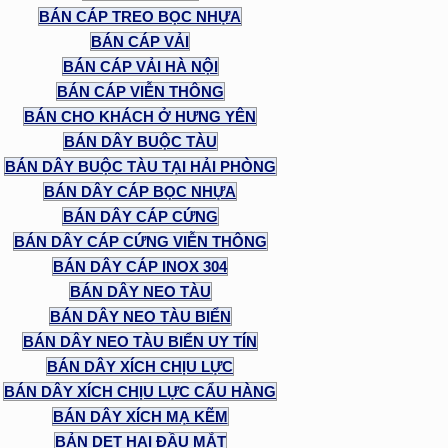
BÁN CÁP TREO BỌC NHỰA
BÁN CÁP VẢI
BÁN CÁP VẢI HÀ NỘI
BÁN CÁP VIỄN THÔNG
BÁN CHO KHÁCH Ở HƯNG YÊN
BÁN DÂY BUỘC TÀU
BÁN DÂY BUỘC TÀU TẠI HẢI PHÒNG
BÁN DÂY CÁP BỌC NHỰA
BÁN DÂY CÁP CỨNG
BÁN DÂY CÁP CỨNG VIỄN THÔNG
BÁN DÂY CÁP INOX 304
BÁN DÂY NEO TÀU
BÁN DÂY NEO TÀU BIỂN
BÁN DÂY NEO TÀU BIỂN UY TÍN
BÁN DÂY XÍCH CHỊU LỰC
BÁN DÂY XÍCH CHỊU LỰC CẨU HÀNG
BÁN DÂY XÍCH MẠ KẼM
BẢN DẸT HAI ĐẦU MẮT