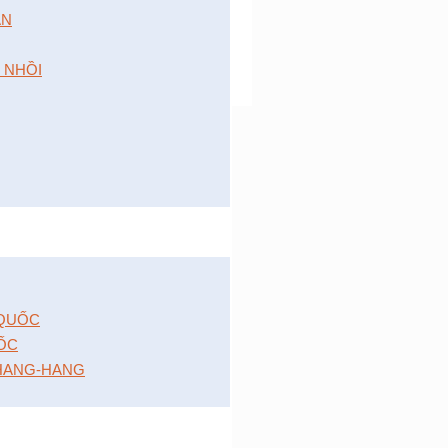
́N
 NHỒI
 QUỐC
ỐC
HANG-HANG