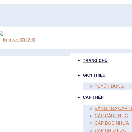
TRANG CHỦ
GIỚI THIỆU
TUYỂN DỤNG
CÁP THÉP
BẢNG TRA CÁP T
CÁP CẨU TRỤC
CÁP BỌC NHỰA
CÁP CHỊU LỰC