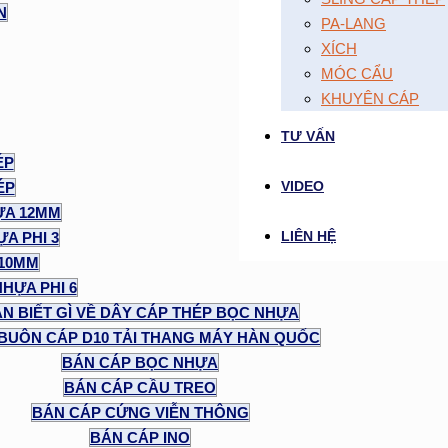
N
PA-LANG
XÍCH
MÓC CẨU
KHUYÊN CÁP
TƯ VẤN
ÉP
VIDEO
ÉP
ỰA 12MM
LIÊN HỆ
A PHI 3
 10MM
NHỰA PHI 6
N BIẾT GÌ VỀ DÂY CÁP THÉP BỌC NHỰA
BUÔN CÁP D10 TẢI THANG MÁY HÀN QUỐC
BÁN CÁP BỌC NHỰA
BÁN CÁP CẦU TREO
BÁN CÁP CỨNG VIỄN THÔNG
BÁN CÁP INO