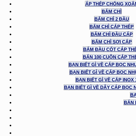
ÁP THÉP CHỐNG XOẮ
BẤM CHÌ
BẤM CHÌ 2 ĐẦU
BẤM CHÌ CÁP THÉP
BẤM CHÌ ĐẦU CÁP
BẤM CHÌ SỢI CÁP
BẤM ĐẦU CỐT CÁP TH
BÁN 100 CUỘN CÁP TH
BẠN BIẾT GÌ VỀ CÁP BỌC NH
BẠN BIẾT GÌ VỀ CÁP BỌC NHỰ
BẠN BIẾT GÌ VỀ CÁP INOX
BẠN BIẾT GÌ VỀ DÂY CÁP BỌC 
BẠ
BÁN 