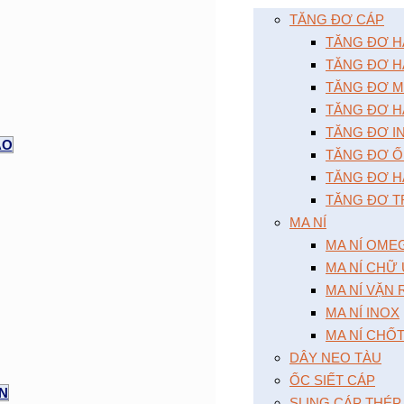
TĂNG ĐƠ CÁP
TĂNG ĐƠ HAI
TĂNG ĐƠ HA
TĂNG ĐƠ MÔ
TĂNG ĐƠ HA
TĂNG ĐƠ I
AO
TĂNG ĐƠ Ô
TĂNG ĐƠ HA
TĂNG ĐƠ T
MA NÍ
MA NÍ OME
MA NÍ CHỮ
MA NÍ VẶN
MA NÍ INOX
MA NÍ CHỐ
DÂY NEO TÀU
ỐC SIẾT CÁP
ỆN
SLING CÁP THÉP