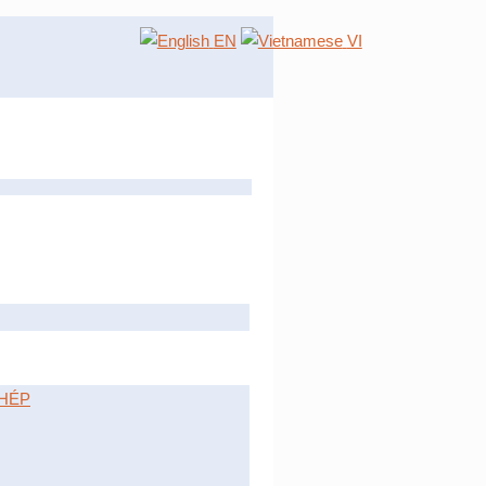
EN
VI
HÉP