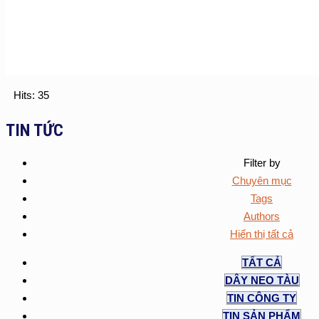
Hits: 35
TIN TỨC
Filter by
Chuyên mục
Tags
Authors
Hiển thị tất cả
TẤT CẢ
DÂY NEO TÀU
TIN CÔNG TY
TIN SẢN PHẨM