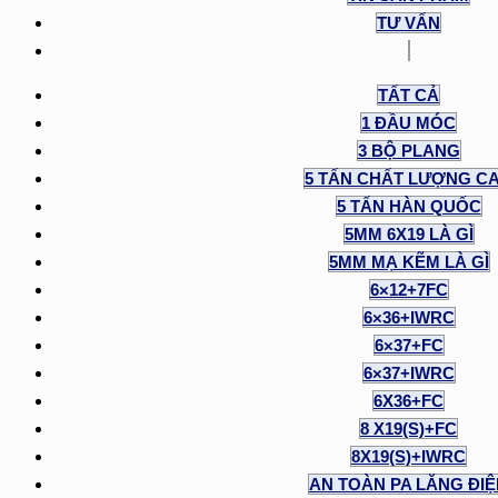
TƯ VẤN
TẤT CẢ
1 ĐẦU MÓC
3 BỘ PLANG
5 TẤN CHẤT LƯỢNG C
5 TẤN HÀN QUỐC
5MM 6X19 LÀ GÌ
5MM MẠ KẼM LÀ GÌ
6×12+7FC
6×36+IWRC
6×37+FC
6×37+IWRC
6X36+FC
8 X19(S)+FC
8X19(S)+IWRC
AN TOÀN PA LĂNG ĐI