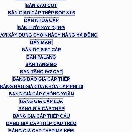
BẢN ĐẦU CỘT
BÀN GIAO CÁP THÉP BỌC 8 L6
BÁN KHÓA CÁP
BÁN LƯỚI XÂY DỰNG
ƯỚI XÂY DỰNG CHO KHÁCH HÀNG HÀ ĐÔNG
BÁN MANI
BÁN ỐC SIẾT CÁP
BÁN PALANG
BÁN TĂNG ĐƠ
BÁN TĂNG ĐƠ CÁP
BẢNG BÁO GIÁ CÁP THÉP
BẢNG BÁO GIÁ CỦA KHÓA CÁP PHI 10
BẢNG GIÁ CÁP CHỐNG XOẮN
BẢNG GIÁ CÁP LỤA
BẢNG GIÁ CÁP THÉP
BẢNG GIÁ CÁP THÉP CẨU
BẢNG GIÁ CÁP THÉP CẦU TREO
BẢNG GIÁ CÁP THÉP MẠ KẼM