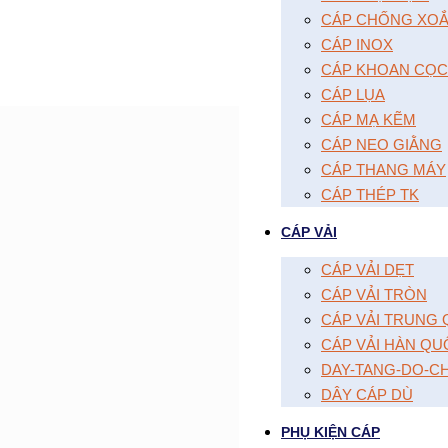
CÁP CHỐNG XOĂ
CÁP INOX
CÁP KHOAN CỌC
CÁP LỤA
CÁP MẠ KẼM
CÁP NEO GIẰNG
CÁP THANG MÁY
CÁP THÉP TK
CÁP VẢI
CÁP VẢI DẸT
CÁP VẢI TRÒN
CÁP VẢI TRUNG
CÁP VẢI HÀN QU
DAY-TANG-DO-C
DÂY CÁP DÙ
PHỤ KIỆN CÁP