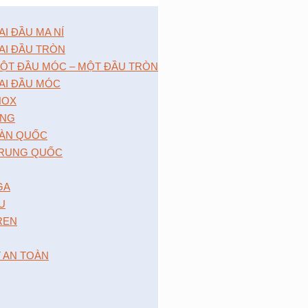
 ĐẦU MA NÍ
I ĐẦU TRÒN
̣T ĐẦU MÓC – MỘT ĐẦU TRÒN
I ĐẦU MÓC
NOX
́NG
̀N QUỐC
RUNG QUỐC
GA
 U
 REN
T AN TOÀN