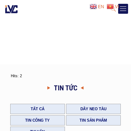
EN
VI
Hits: 2
TIN TỨC
TẤT CẢ
DÂY NEO TÀU
TIN CÔNG TY
TIN SẢN PHẨM