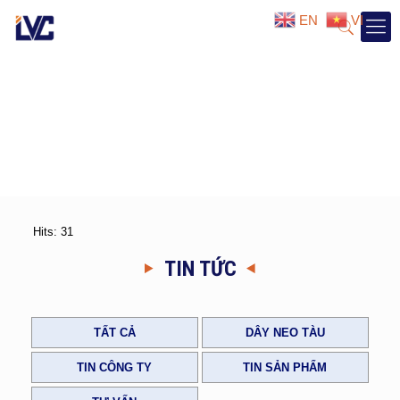
EN
VI
Hits: 31
TIN TỨC
TẤT CẢ
DÂY NEO TÀU
TIN CÔNG TY
TIN SẢN PHẨM