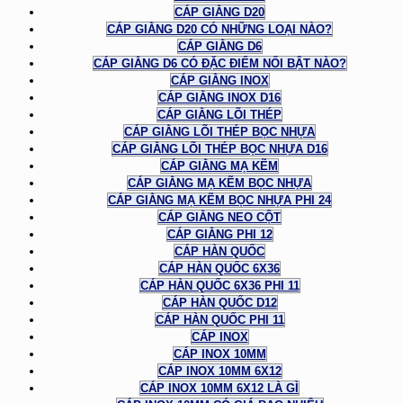
CÁP GIẰNG D20
CÁP GIẰNG D20 CÓ NHỮNG LOẠI NÀO?
CÁP GIẰNG D6
CÁP GIẰNG D6 CÓ ĐẶC ĐIỂM NỔI BẬT NÀO?
CÁP GIẰNG INOX
CÁP GIẰNG INOX D16
CÁP GIẰNG LÕI THÉP
CÁP GIẰNG LÕI THÉP BỌC NHỰA
CÁP GIẰNG LÕI THÉP BỌC NHỰA D16
CÁP GIẰNG MẠ KẼM
CÁP GIẰNG MẠ KẼM BỌC NHỰA
CÁP GIẰNG MẠ KẼM BỌC NHỰA PHI 24
CÁP GIẰNG NEO CỘT
CÁP GIẰNG PHI 12
CÁP HÀN QUỐC
CÁP HÀN QUỐC 6X36
CÁP HÀN QUỐC 6X36 PHI 11
CÁP HÀN QUỐC D12
CÁP HÀN QUỐC PHI 11
CÁP INOX
CÁP INOX 10MM
CÁP INOX 10MM 6X12
CÁP INOX 10MM 6X12 LÀ GÌ