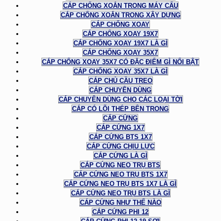
CÁP CHỐNG XOẮN TRONG MÁY CẨU
CÁP CHỐNG XOẮN TRONG XÂY DỰNG
CÁP CHỐNG XOAY
CÁP CHỐNG XOAY 19X7
CÁP CHỐNG XOAY 19X7 LÀ GÌ
CÁP CHỐNG XOAY 35X7
CÁP CHỐNG XOAY 35X7 CÓ ĐẶC ĐIỂM GÌ NỔI BẬT
CÁP CHỐNG XOAY 35X7 LÀ GÌ
CÁP CHỦ CẦU TREO
CÁP CHUYÊN DÙNG
CÁP CHUYÊN DÙNG CHO CÁC LOẠI TỜI
CÁP CÓ LÕI THÉP BÊN TRONG
CÁP CỨNG
CÁP CỨNG 1X7
CÁP CỨNG BTS 1X7
CÁP CỨNG CHỊU LỰC
CÁP CỨNG LÀ GÌ
CÁP CỨNG NEO TRỤ BTS
CÁP CỨNG NEO TRỤ BTS 1X7
CÁP CỨNG NEO TRỤ BTS 1X7 LÀ GÌ
CÁP CỨNG NEO TRỤ BTS LÀ GÌ
CÁP CỨNG NHƯ THẾ NÀO
CÁP CỨNG PHI 12