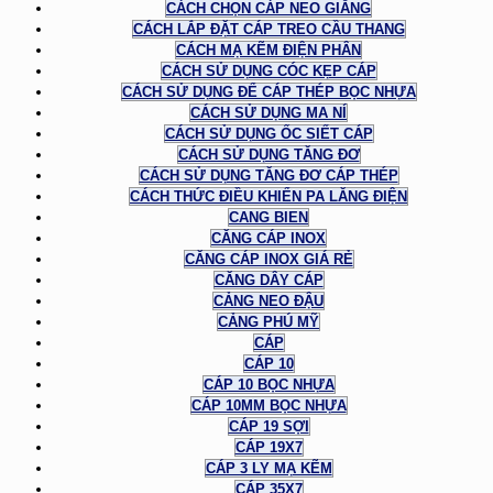
CÁCH CHỌN CÁP NEO GIẰNG
CÁCH LẮP ĐẶT CÁP TREO CẦU THANG
CÁCH MẠ KẼM ĐIỆN PHÂN
CÁCH SỬ DỤNG CÓC KẸP CÁP
CÁCH SỬ DỤNG ĐỂ CÁP THÉP BỌC NHỰA
CÁCH SỬ DỤNG MA NÍ
CÁCH SỬ DỤNG ỐC SIẾT CÁP
CÁCH SỬ DỤNG TĂNG ĐƠ
CÁCH SỬ DỤNG TĂNG ĐƠ CÁP THÉP
CÁCH THỨC ĐIỀU KHIỂN PA LĂNG ĐIỆN
CANG BIEN
CĂNG CÁP INOX
CĂNG CÁP INOX GIÁ RẺ
CĂNG DÂY CÁP
CẢNG NEO ĐẬU
CẢNG PHÚ MỸ
CÁP
CÁP 10
CÁP 10 BỌC NHỰA
CÁP 10MM BỌC NHỰA
CÁP 19 SỢI
CÁP 19X7
CÁP 3 LY MẠ KẼM
CÁP 35X7