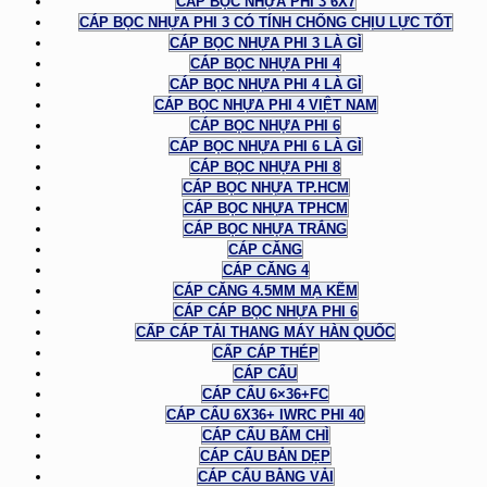
CÁP BỌC NHỰA PHI 3 6X7
CÁP BỌC NHỰA PHI 3 CÓ TÍNH CHỐNG CHỊU LỰC TỐT
CÁP BỌC NHỰA PHI 3 LÀ GÌ
CÁP BỌC NHỰA PHI 4
CÁP BỌC NHỰA PHI 4 LÀ GÌ
CÁP BỌC NHỰA PHI 4 VIỆT NAM
CÁP BỌC NHỰA PHI 6
CÁP BỌC NHỰA PHI 6 LÀ GÌ
CÁP BỌC NHỰA PHI 8
CÁP BỌC NHỰA TP.HCM
CÁP BỌC NHỰA TPHCM
CÁP BỌC NHỰA TRẮNG
CÁP CĂNG
CÁP CĂNG 4
CÁP CĂNG 4.5MM MẠ KẼM
CÁP CÁP BỌC NHỰA PHI 6
CẤP CÁP TẢI THANG MÁY HÀN QUỐC
CẤP CÁP THÉP
CÁP CẨU
CÁP CẨU 6×36+FC
CÁP CẨU 6X36+ IWRC PHI 40
CÁP CẨU BẤM CHÌ
CÁP CẨU BẢN DẸP
CÁP CẨU BẰNG VẢI