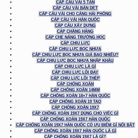
CÁP CẨU VẢI 5 TẤN
CÁP CẨU VẢI BẢN DẸT
CÁP CẨU VẢI CHO CẢNG HẢI PHÒNG
CÁP CẨU VẢI HÀN QUỐC
CÁP CẨU XÂY DỰNG
CÁP CHẰNG HÀNG
CÁP CHE NẮNG TRƯỜNG HỌC
CÁP CHỊU LỰC
CÁP CHỊU LỰC BỌC NHỰA
CÁP CHỊU LỰC BỌC NHỰA GIÁ BAO NHIÊU?
CÁP CHỊU LỰC BỌC NHỰA NHẬP KHẨU
CÁP CHỊU LỰC LÀ GÌ
CÁP CHỊU LỰC LÕI ĐAY
CÁP CHỊU LỰC LÕI THÉP
CÁP CHỐNG XOẮN
CÁP CHỐNG XOẮN 14MM
CÁP CHỐNG XOẮN 18×7 HÀN QUỐC
CÁP CHỐNG XOẮN 19 TAO
CÁP CHỐNG XOẮN 19X7
CÁP CHỐNG XOẮN 19X7 DÙNG CHO VIỆC GÌ
CÁP CHỐNG XOẮN 19X7 HÀN QUỐC
CÁP CHỐNG XOẮN 19X7 HÀN QUỐC CÓ ƯU ĐIỂM GÌ NỔI BẬT
CÁP CHỐNG XOẮN 19X7 HÀN QUỐC LÀ GÌ
CÁP CHỐNG XOẮN 19X7 LÀ GÌ?