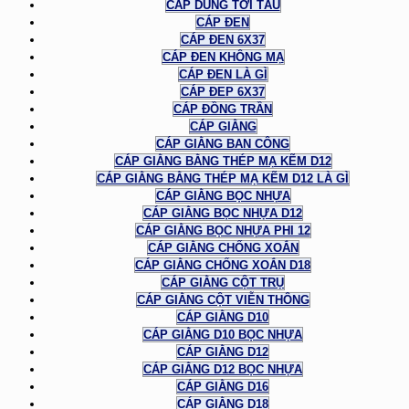
CÁP DÙNG TỜI TÀU
CÁP ĐEN
CÁP ĐEN 6X37
CÁP ĐEN KHÔNG MẠ
CÁP ĐEN LÀ GÌ
CÁP ĐEP 6X37
CÁP ĐỒNG TRẦN
CÁP GIẰNG
CÁP GIẰNG BAN CÔNG
CÁP GIẰNG BẰNG THÉP MẠ KẼM D12
CÁP GIẰNG BẰNG THÉP MẠ KẼM D12 LÀ GÌ
CÁP GIẰNG BỌC NHỰA
CÁP GIẰNG BỌC NHỰA D12
CÁP GIẰNG BỌC NHỰA PHI 12
CÁP GIẰNG CHỐNG XOẮN
CÁP GIẰNG CHỐNG XOẮN D18
CÁP GIẰNG CỘT TRỤ
CÁP GIẰNG CỘT VIỄN THÔNG
CÁP GIẰNG D10
CÁP GIẰNG D10 BỌC NHỰA
CÁP GIẰNG D12
CÁP GIẰNG D12 BỌC NHỰA
CÁP GIẰNG D16
CÁP GIẰNG D18