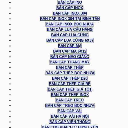
BÁN CÁP INO
BÁN CÁP INOX
BÁN CÁP INOX 304
BÁN CÁP INOX 304 TẠI BÌNH TÂN
BÁN CÁP INOX BỌC NHỰA
BÁN CÁP LỤA CẨU HÀNG
BÁN CÁP LỤA CỨNG
BÁN CÁP LỤA CỨNG 6X37
BÁN CÁP MẠ
BÁN CÁP MẠ 6X12
BÁN CÁP NEO GIẰNG
BÁN CÁP THANG MÁY
BÁN CÁP THÉP
BÁN CÁP THÉP BỌC NHỰA
BÁN CÁP THÉP D20
BÁN CÁP THÉP GIÁ RẺ
BÁN CÁP THÉP GIÁ TỐT
BÁN CÁP THÉP INOX
BÁN CÁP TREO
BÁN CÁP TREO BỌC NHỰA
BÁN CÁP VẢI
BÁN CÁP VẢI HÀ NỘI
BÁN CÁP VIỄN THÔNG
BÁN CHO KHÁCH Ở HƯNG YÊN