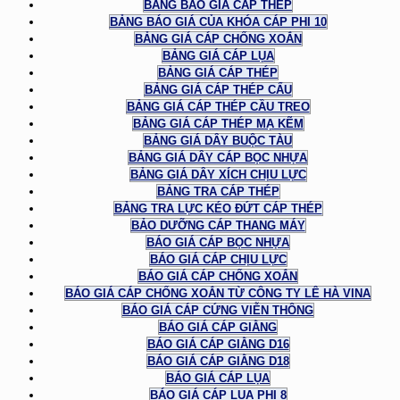
BẢNG BÁO GIÁ CÁP THÉP
BẢNG BÁO GIÁ CỦA KHÓA CÁP PHI 10
BẢNG GIÁ CÁP CHỐNG XOẮN
BẢNG GIÁ CÁP LỤA
BẢNG GIÁ CÁP THÉP
BẢNG GIÁ CÁP THÉP CẨU
BẢNG GIÁ CÁP THÉP CẦU TREO
BẢNG GIÁ CÁP THÉP MẠ KẼM
BẢNG GIÁ DÂY BUỘC TÀU
BẢNG GIÁ DÂY CÁP BỌC NHỰA
BẢNG GIÁ DÂY XÍCH CHỊU LỰC
BẢNG TRA CÁP THÉP
BẢNG TRA LỰC KÉO ĐỨT CÁP THÉP
BẢO DƯỠNG CÁP THANG MÁY
BÁO GIÁ CÁP BỌC NHỰA
BÁO GIÁ CÁP CHỊU LỰC
BÁO GIÁ CÁP CHỐNG XOẮN
BÁO GIÁ CÁP CHỐNG XOẮN TỪ CÔNG TY LÊ HÀ VINA
BÁO GIÁ CÁP CỨNG VIỄN THÔNG
BÁO GIÁ CÁP GIẰNG
BÁO GIÁ CÁP GIẰNG D16
BÁO GIÁ CÁP GIẰNG D18
BÁO GIÁ CÁP LỤA
BÁO GIÁ CÁP LỤA PHI 8