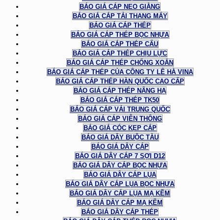
BÁO GIÁ CÁP NEO GIẰNG
BÁO GIÁ CÁP TẢI THANG MÁY
BÁO GIÁ CÁP THÉP
BÁO GIÁ CÁP THÉP BỌC NHỰA
BÁO GIÁ CÁP THÉP CẨU
BÁO GIÁ CÁP THÉP CHỊU LỰC
BÁO GIÁ CÁP THÉP CHỐNG XOẮN
BÁO GIÁ CÁP THÉP CỦA CÔNG TY LÊ HÀ VINA
BÁO GIÁ CÁP THÉP HÀN QUỐC CAO CẤP
BÁO GIÁ CÁP THÉP NÂNG HẠ
BÁO GIÁ CÁP THÉP TK50
BÁO GIÁ CÁP VẢI TRUNG QUỐC
BÁO GIÁ CÁP VIỄN THÔNG
BÁO GIÁ CÓC KẸP CÁP
BÁO GIÁ DÂY BUỘC TÀU
BÁO GIÁ DÂY CÁP
BÁO GIÁ DÂY CÁP 7 SỢI D12
BÁO GIÁ DÂY CÁP BỌC NHỰA
BÁO GIÁ DÂY CÁP LỤA
BÁO GIÁ DÂY CÁP LỤA BỌC NHỰA
BÁO GIÁ DÂY CÁP LỤA MẠ KẼM
BÁO GIÁ DÂY CÁP MẠ KẼM
BÁO GIÁ DÂY CÁP THÉP