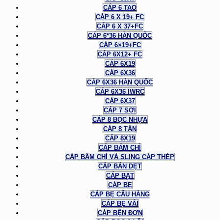
CÁP 6 TAO
CÁP 6 X 19+ FC
CÁP 6 X 37+FC
CÁP 6*36 HÀN QUỐC
CÁP 6×19+FC
CÁP 6X12+ FC
CÁP 6X19
CÁP 6X36
CÁP 6X36 HÀN QUỐC
CÁP 6X36 IWRC
CÁP 6X37
CÁP 7 SỢI
CÁP 8 BỌC NHỰA
CÁP 8 TẤN
CÁP 8X19
CÁP BẤM CHÌ
CÁP BẤM CHÌ VÀ SLING CÁP THÉP
CÁP BẢN DẸT
CÁP BẠT
CÁP BẸ
CÁP BẸ CẨU HÀNG
CÁP BẸ VẢI
CÁP BỆN ĐƠN