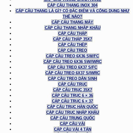
CÁP CẦU THANG INOX 304
CÁP CẦU THANG LÀ GÌ? CÓ ĐẶC ĐIỂM VÀ CÔNG DỤNG NHƯ
THẾ NÀO?
CÁP CẨU THANG MÁY
CÁP CẦU THANG NHẬP KHẨU
CÁP CẨU THÁP
CÁP CẨU THÁP 35X7
CÁP CẨU THÉP
CÁP CẦU TREO
CÁP CẦU TREO 6X36 SW/FC
CÁP CẦU TREO 6X36 SW/IWRC
CÁP CẦU TREO 6X37 S/FC
CÁP CẦU TREO 6X37 S/IWRC
CÁP CẦU TREO DÂN SINH
CÁP CẨU TRỤC
CÁP CẨU TRỤC 35X7
CÁP CẨU TRỤC 6 × 36
CÁP CẨU TRỤC 6 × 37
CÁP CẨU TRỤC HÀN QUỐC
CÁP CẨU TRỤC NHẬP KHẨU
CÁP CẨU TRUNG QUỐC
CÁP CẨU VẢI
CÁP CẨU VẢI 4 TẤN