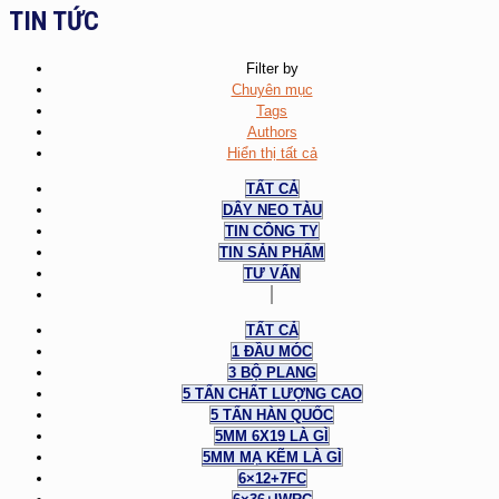
TIN TỨC
Filter by
Chuyên mục
Tags
Authors
Hiển thị tất cả
TẤT CẢ
DÂY NEO TÀU
TIN CÔNG TY
TIN SẢN PHẨM
TƯ VẤN
TẤT CẢ
1 ĐẦU MÓC
3 BỘ PLANG
5 TẤN CHẤT LƯỢNG CAO
5 TẤN HÀN QUỐC
5MM 6X19 LÀ GÌ
5MM MẠ KẼM LÀ GÌ
6×12+7FC