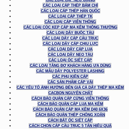
CÁC LOẠI CÁP THÉP BẤM CHÌ
CÁC LOẠI CÁP THÉP HÀN QUỐC
CÁC LOẠI CÁP THÉP TK
CÁC LOẠI CÁP VIỄN THÔNG
CÁC LOẠI CÓC KẸP CÁP MẠ KẼM THÔNG THƯỜNG
CÁC LOẠI DÂY BUỘC TÀU
CÁC LOẠI DÂY CÁP CẨU TRỤC
CÁC LOẠI DÂY CÁP CHỊU LỰC
CÁC LOẠI DÂY CÁP LỤA
CÁC LOẠI DÂY NEO TÀU
CÁC LOẠI ỐC SIẾT CÁP
CÁC LOẠI TĂNG ĐƠ KHÁCH HÀNG ƯA DÙNG
CÁC MẪU DÂY POLYESTER LASHING
CÁC PHỤ KIỆN CÁP
CÁC SẢN PHẨM CÁP VẢI
CÁC YẾU TỐ ẢNH HƯỞNG ĐẾN GIÁ CẢ DÂY THÉP MẠ KẼM
CACBON NGUYÊN CHẤT
CÁCH BẢO QUẢN CÁP CỨNG VIỄN THÔNG
CÁCH BẢO QUẢN CÁP LỤA MẠ KẼM
CÁCH BẢO QUẢN CÁP MẠ KẼM D40 6X36
CÁCH BẢO QUẢN THÉP CHỐNG XOẮN
CÁCH BẮT ỐC SIẾT CÁP
CÁCH CHỌN CÁP CẦU TRỤC 5 TẤN HIỆU QUẢ