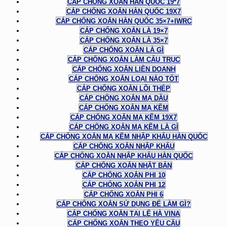
CÁP CHỐNG XOẮN HÀN QUỐC 19*7
CÁP CHỐNG XOẮN HÀN QUỐC 19X7
CÁP CHỐNG XOẮN HÀN QUỐC 35×7+IWRC
CÁP CHỐNG XOẮN LÀ 19×7
CÁP CHỐNG XOẮN LÀ 35×7
CÁP CHỐNG XOẮN LÀ GÌ
CÁP CHỐNG XOẮN LÀM CẨU TRỤC
CÁP CHỐNG XOẮN LIÊN DOANH
CÁP CHỐNG XOẮN LOẠI NÀO TỐT
CÁP CHỐNG XOẮN LÕI THÉP
CÁP CHỐNG XOẮN MẠ DẦU
CÁP CHỐNG XOẮN MẠ KẼM
CÁP CHỐNG XOẮN MẠ KẼM 19X7
CÁP CHỐNG XOẮN MẠ KẼM LÀ GÌ
CÁP CHỐNG XOẮN MẠ KẼM NHẬP KHẨU HÀN QUỐC
CÁP CHỐNG XOẮN NHẬP KHẨU
CÁP CHỐNG XOẮN NHẬP KHẨU HÀN QUỐC
CÁP CHỐNG XOẮN NHẬT BẢN
CÁP CHỐNG XOẮN PHI 10
CÁP CHỐNG XOẮN PHI 12
CÁP CHỐNG XOẮN PHI 6
CÁP CHỐNG XOẮN SỬ DỤNG ĐỂ LÀM GÌ?
CÁP CHỐNG XOẮN TẠI LÊ HÀ VINA
CÁP CHỐNG XOẮN THEO YÊU CẦU