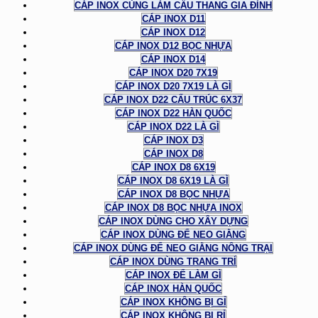
CÁP INOX CÙNG LÀM CẦU THANG GIA ĐÌNH
CÁP INOX D11
CÁP INOX D12
CÁP INOX D12 BỌC NHỰA
CÁP INOX D14
CÁP INOX D20 7X19
CÁP INOX D20 7X19 LÀ GÌ
CÁP INOX D22 CẤU TRÚC 6X37
CÁP INOX D22 HÀN QUỐC
CÁP INOX D22 LÀ GÌ
CÁP INOX D3
CÁP INOX D8
CÁP INOX D8 6X19
CÁP INOX D8 6X19 LÀ GÌ
CÁP INOX D8 BỌC NHỰA
CÁP INOX D8 BỌC NHỰA INOX
CÁP INOX DÙNG CHO XÂY DỰNG
CÁP INOX DÙNG ĐỂ NEO GIẰNG
CÁP INOX DÙNG ĐỂ NEO GIẰNG NÔNG TRẠI
CÁP INOX DÙNG TRANG TRÍ
CÁP INOX ĐỂ LÀM GÌ
CÁP INOX HÀN QUỐC
CÁP INOX KHÔNG BỊ GỈ
CÁP INOX KHÔNG BỊ RỈ