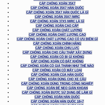
CÁP CHỐNG XOẮN 35X7
CÁP CHỐNG XOẮN 35X7 HÀN QUỐC
CÁP CHỐNG XOẮN 35X7 HÀN QUỐC LÀ GÌ
CÁP CHỐNG XOẮN 35X7 IWRC
CÁP CHỐNG XOẮN 37X5 IWRC LÀ GÌ
CÁP CHỐNG XOẮN CAO CẤP
CÁP CHỐNG XOẮN CHẤT LƯỢNG
CÁP CHỐNG XOẮN CHẤT LƯỢNG CAO
CÁP CHỐNG XOẮN CHẤT LƯỢNG CAO CÓ ƯU ĐIỂM GÌ
CÁP CHỐNG XOẮN CHÍNH HÃNG
CÁP CHỐNG XOẮN CHỊU LỰC
CÁP CHỐNG XOẮN CHO CẨU THÁP XÂY DỰNG
CÁP CHỐNG XOẮN CÓ BỊ GỈ KHÔNG
CÁP CHỐNG XOẮN CÓ ĐẮT KHÔNG
CÁP CHỐNG XOẮN CÓ GIÁ THÀNH NHƯ THẾ NÀO
CÁP CHỐNG XOẮN CÓ MẤY LOẠI
CÁP CHỐNG XOẮN CỦA HÀN QUỐC
CÁP CHỐNG XOẮN DÙNG CHO XE CẨU
CÁP CHỐNG XOẮN DÙNG TRONG CÔNG NGHIỆP
CÁP CHỐNG XOẮN ĐỂ NEO GIÀN KHOAN
CÁP CHỐNG XOẮN ĐƯỢC SỬ DỤNG ĐỂ LÀM GÌ
CÁP CHỐNG XOẮN HÀN QUỐC
CÁP CHỐNG XOẮN HÀN QUỐC 18×7