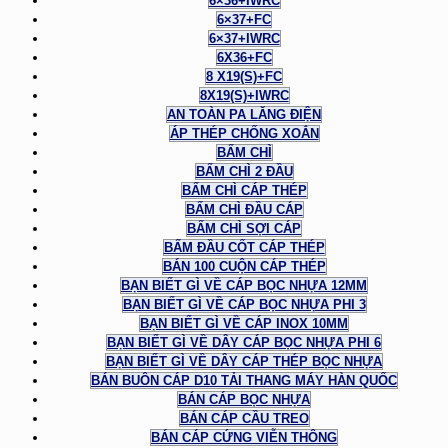
6×36+IWRC
6×37+FC
6×37+IWRC
6X36+FC
8 X19(S)+FC
8X19(S)+IWRC
AN TOÀN PA LĂNG ĐIỆN
ÁP THÉP CHỐNG XOẮN
BẤM CHÌ
BẤM CHÌ 2 ĐẦU
BẤM CHÌ CÁP THÉP
BẤM CHÌ ĐẦU CÁP
BẤM CHÌ SỢI CÁP
BẤM ĐẦU CỐT CÁP THÉP
BÁN 100 CUỘN CÁP THÉP
BẠN BIẾT GÌ VỀ CÁP BỌC NHỰA 12MM
BẠN BIẾT GÌ VỀ CÁP BỌC NHỰA PHI 3
BẠN BIẾT GÌ VỀ CÁP INOX 10MM
BẠN BIẾT GÌ VỀ DÂY CÁP BỌC NHỰA PHI 6
BẠN BIẾT GÌ VỀ DÂY CÁP THÉP BỌC NHỰA
BÁN BUÔN CÁP D10 TẢI THANG MÁY HÀN QUỐC
BÁN CÁP BỌC NHỰA
BÁN CÁP CẦU TREO
BÁN CÁP CỨNG VIỄN THÔNG