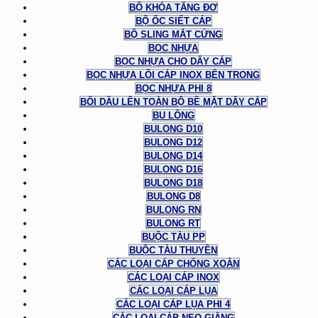
BỘ KHÓA TĂNG ĐƠ
BỘ ỐC SIẾT CÁP
BỘ SLING MẮT CỨNG
BỌC NHỰA
BỌC NHỰA CHO DÂY CÁP
BỌC NHỰA LÕI CÁP INOX BÊN TRONG
BỌC NHỰA PHI 8
BÔI DẦU LÊN TOÀN BỘ BỀ MẶT DÂY CÁP
BU LÔNG
BULONG D10
BULONG D12
BULONG D14
BULONG D16
BULONG D18
BULONG D8
BULONG RN
BULONG RT
BUỘC TÀU PP
BUỘC TÀU THUYỀN
CÁC LOẠI CÁP CHỐNG XOẮN
CÁC LOẠI CÁP INOX
CÁC LOẠI CÁP LỤA
CÁC LOẠI CÁP LỤA PHI 4
CÁC LOẠI CÁP NEO GIẰNG