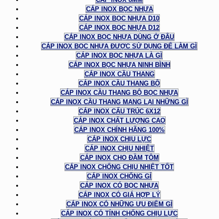
CÁP INOX BỌC NHỰA
CÁP INOX BỌC NHỰA D10
CÁP INOX BỌC NHỰA D12
CÁP INOX BỌC NHỰA DÙNG Ở ĐÂU
CÁP INOX BỌC NHỰA ĐƯỢC SỬ DỤNG ĐỂ LÀM GÌ
CÁP INOX BỌC NHỰA LÀ GÌ
CÁP INOX BỌC NHỰA NINH BÌNH
CÁP INOX CẦU THANG
CÁP INOX CẦU THANG BỘ
CÁP INOX CẦU THANG BỘ BỌC NHỰA
CÁP INOX CẦU THANG MANG LẠI NHỮNG GÌ
CÁP INOX CẤU TRÚC 6X12
CÁP INOX CHẤT LƯỢNG CAO
CÁP INOX CHÍNH HÃNG 100%
CÁP INOX CHỊU LỰC
CÁP INOX CHỊU NHIỆT
CÁP INOX CHO ĐẦM TÔM
CÁP INOX CHỐNG CHỊU NHIỆT TỐT
CÁP INOX CHỐNG GỈ
CÁP INOX CÓ BỌC NHỰA
CÁP INOX CÓ GIÁ HỢP LÝ
CÁP INOX CÓ NHỮNG ƯU ĐIỂM GÌ
CÁP INOX CÓ TÍNH CHỐNG CHỊU LỰC