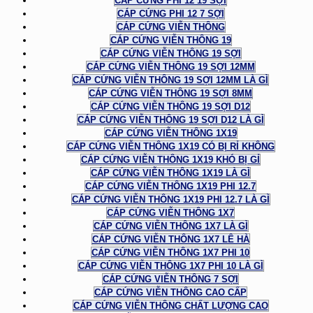
CÁP CỨNG PHI 12 19 SỢI
CÁP CỨNG PHI 12 7 SỢI
CÁP CỨNG VIỄN THÔNG
CÁP CỨNG VIỄN THÔNG 19
CÁP CỨNG VIỄN THÔNG 19 SỢI
CÁP CỨNG VIỄN THÔNG 19 SỢI 12MM
CÁP CỨNG VIỄN THÔNG 19 SỢI 12MM LÀ GÌ
CÁP CỨNG VIỄN THÔNG 19 SỢI 8MM
CÁP CỨNG VIỄN THÔNG 19 SỢI D12
CÁP CỨNG VIỄN THÔNG 19 SỢI D12 LÀ GÌ
CÁP CỨNG VIỄN THÔNG 1X19
CÁP CỨNG VIỄN THÔNG 1X19 CÓ BỊ RỈ KHÔNG
CÁP CỨNG VIỄN THÔNG 1X19 KHÓ BỊ GỈ
CÁP CỨNG VIỄN THÔNG 1X19 LÀ GÌ
CÁP CỨNG VIỄN THÔNG 1X19 PHI 12.7
CÁP CỨNG VIỄN THÔNG 1X19 PHI 12.7 LÀ GÌ
CÁP CỨNG VIỄN THÔNG 1X7
CÁP CỨNG VIỄN THÔNG 1X7 LÀ GÌ
CÁP CỨNG VIỄN THÔNG 1X7 LÊ HÀ
CÁP CỨNG VIỄN THÔNG 1X7 PHI 10
CÁP CỨNG VIỄN THÔNG 1X7 PHI 10 LÀ GÌ
CÁP CỨNG VIỄN THÔNG 7 SỢI
CÁP CỨNG VIỄN THÔNG CAO CẤP
CÁP CỨNG VIỄN THÔNG CHẤT LƯỢNG CAO