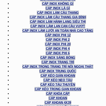
CÁP INOX KHÔNG GỈ
CÁP INOX LÀ GÌ
CÁP INOX LÀM CẦU THANG
CÁP INOX LÀM CẦU THANG GIA ĐÌNH
CÁP INOX LÀM HÀNH LANG SIÊU THỊ
CÁP INOX LÀM LAN CAN CẦU VƯỢT
CÁP INOX LÀM LƯỚI AN TOÀN NHÀ CAO TẦNG
CÁP INOX PHI 12
CÁP INOX PHI 2
CÁP INOX PHI 20
CÁP INOX PHI 4
CÁP INOX PHI 6
CÁP INOX SÁNG BÓNG
CÁP INOX TRANG TRÍ
CÁP INOX TRONG TRANG TRÍ NỘI NGOẠI THẤT
CÁP INOX TRUNG QUỐC
CÁP KÉO GIÀN KHOAN
CÁP KÉO NEO TÀU
CÁP KÉO TÀU THUYỀN
CÁP KÉO TRONG GIAN KHOAN
CÁP KHÓA CÁP
CÁP KHOAN
CÁP KHOAN 4X39