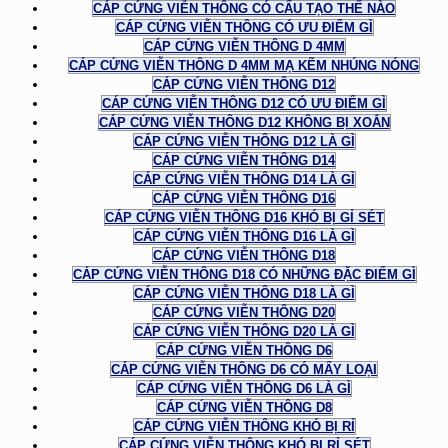
CÁP CỨNG VIỄN THÔNG CÓ CẤU TẠO THẾ NÀO
CÁP CỨNG VIỄN THÔNG CÓ ƯU ĐIỂM GÌ
CÁP CỨNG VIỄN THÔNG D 4MM
CÁP CỨNG VIỄN THÔNG D 4MM MẠ KẼM NHÚNG NÓNG
CÁP CỨNG VIỄN THÔNG D12
CÁP CỨNG VIỄN THÔNG D12 CÓ ƯU ĐIỂM GÌ
CÁP CỨNG VIỄN THÔNG D12 KHÔNG BỊ XOẮN
CÁP CỨNG VIỄN THÔNG D12 LÀ GÌ
CÁP CỨNG VIỄN THÔNG D14
CÁP CỨNG VIỄN THÔNG D14 LÀ GÌ
CÁP CỨNG VIỄN THÔNG D16
CÁP CỨNG VIỄN THÔNG D16 KHÓ BỊ GỈ SÉT
CÁP CỨNG VIỄN THÔNG D16 LÀ GÌ
CÁP CỨNG VIỄN THÔNG D18
CÁP CỨNG VIỄN THÔNG D18 CÓ NHỮNG ĐẶC ĐIỂM GÌ
CÁP CỨNG VIỄN THÔNG D18 LÀ GÌ
CÁP CỨNG VIỄN THÔNG D20
CÁP CỨNG VIỄN THÔNG D20 LÀ GÌ
CÁP CỨNG VIỄN THÔNG D6
CÁP CỨNG VIỄN THÔNG D6 CÓ MẤY LOẠI
CÁP CỨNG VIỄN THÔNG D6 LÀ GÌ
CÁP CỨNG VIỄN THÔNG D8
CÁP CỨNG VIỄN THÔNG KHÓ BỊ RỈ
CÁP CỨNG VIỄN THÔNG KHÓ BỊ RỈ SÉT