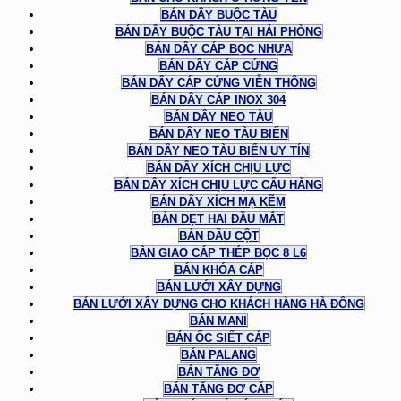
BÁN DÂY BUỘC TÀU
BÁN DÂY BUỘC TÀU TẠI HẢI PHÒNG
BÁN DÂY CÁP BỌC NHỰA
BÁN DÂY CÁP CỨNG
BÁN DÂY CÁP CỨNG VIỄN THÔNG
BÁN DÂY CÁP INOX 304
BÁN DÂY NEO TÀU
BÁN DÂY NEO TÀU BIỂN
BÁN DÂY NEO TÀU BIỂN UY TÍN
BÁN DÂY XÍCH CHỊU LỰC
BÁN DÂY XÍCH CHỊU LỰC CẨU HÀNG
BÁN DÂY XÍCH MẠ KẼM
BẢN DẸT HAI ĐẦU MẮT
BẢN ĐẦU CỘT
BÀN GIAO CÁP THÉP BỌC 8 L6
BÁN KHÓA CÁP
BÁN LƯỚI XÂY DỰNG
BÁN LƯỚI XÂY DỰNG CHO KHÁCH HÀNG HÀ ĐÔNG
BÁN MANI
BÁN ỐC SIẾT CÁP
BÁN PALANG
BÁN TĂNG ĐƠ
BÁN TĂNG ĐƠ CÁP