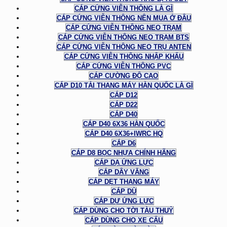
CÁP CỨNG VIỄN THÔNG LÀ GÌ
CÁP CỨNG VIỄN THÔNG NÊN MUA Ở ĐÂU
CÁP CỨNG VIỄN THÔNG NEO TRẠM
CÁP CỨNG VIỄN THÔNG NEO TRẠM BTS
CÁP CỨNG VIỄN THÔNG NEO TRỤ ANTEN
CÁP CỨNG VIỄN THÔNG NHẬP KHẨU
CÁP CỨNG VIỄN THÔNG PVC
CÁP CƯỜNG ĐỘ CAO
CÁP D10 TẢI THANG MÁY HÀN QUỐC LÀ GÌ
CÁP D12
CÁP D22
CÁP D40
CÁP D40 6X36 HÀN QUỐC
CÁP D40 6X36+IWRC HQ
CÁP D6
CÁP D8 BỌC NHỰA CHÍNH HÃNG
CÁP DẠ ỨNG LỰC
CÁP DÂY VĂNG
CÁP DẸT THANG MÁY
CÁP DÙ
CÁP DỰ ỨNG LỰC
CÁP DÙNG CHO TỜI TÀU THUỶ
CÁP DÙNG CHO XE CẨU