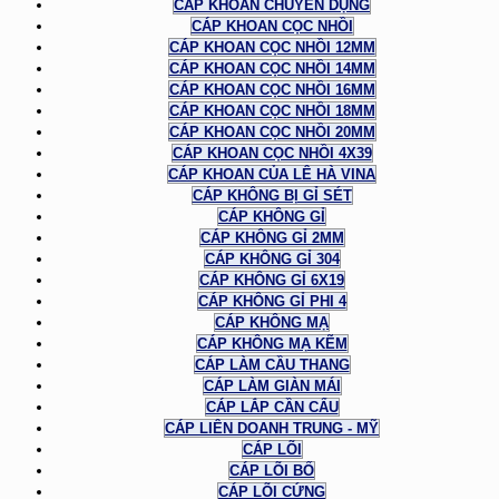
CÁP KHOAN CHUYÊN DỤNG
CÁP KHOAN CỌC NHỒI
CÁP KHOAN CỌC NHỒI 12MM
CÁP KHOAN CỌC NHỒI 14MM
CÁP KHOAN CỌC NHỒI 16MM
CÁP KHOAN CỌC NHỒI 18MM
CÁP KHOAN CỌC NHỒI 20MM
CÁP KHOAN CỌC NHỒI 4X39
CÁP KHOAN CỦA LÊ HÀ VINA
CÁP KHÔNG BỊ GỈ SÉT
CÁP KHÔNG GỈ
CÁP KHÔNG GỈ 2MM
CÁP KHÔNG GỈ 304
CÁP KHÔNG GỈ 6X19
CÁP KHÔNG GỈ PHI 4
CÁP KHÔNG MẠ
CÁP KHÔNG MẠ KẼM
CÁP LÀM CẦU THANG
CÁP LÀM GIÀN MÁI
CÁP LẮP CẦN CẨU
CÁP LIÊN DOANH TRUNG - MỸ
CÁP LÕI
CÁP LÕI BỐ
CÁP LÕI CỨNG