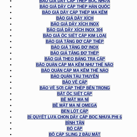
BÁO GIÁ DÂY CÁP THÉP BỌC NHỰA
BÁO GIÁ DÂY CÁP THÉP HÀN QUỐC
BÁO GIÁ DÂY CÁP THÉP MẠ KẼM
BÁO GIÁ DÂY XÍCH
BÁO GIÁ DÂY XÍCH INOX
BÁO GIÁ DÂY XÍCH INOX 304
BÁO GIÁ ỐC SIẾT CÁP KIM LOẠI
BÁO GIÁ TĂNG ĐƠ CÁP THÉP
BÁO GIÁ TĂNG ĐƠ INOX
BÁO GIÁ TĂNG ĐƠ THÉP
BÁO GIÁ THEO BẢNG TRA CÁP
BẢO QUẢN CÁP MẠ KẼM NHƯ THẾ NÀO
BẢO QUẢN CÁP MẠ KẼM THẾ NÀO
BẢO QUẢN TÀU THUYỀN
BẢO VỆ CÁP
BẢO VỆ SỢI CÁP THÉP BÊN TRONG
BẮT ỐC SIẾT CÁP
BỀ MẶT MA NÍ
BỀ MẶT MA NÍ OMEGA
BẸN LÓT CÁP
BÍ QUYẾT LỰA CHỌN DÂY CÁP BỌC NHỰA PHI 6
BÌNH TÂN
BÓ CÁP
BỘ CÁP SLING 2 ĐẦU MẮT