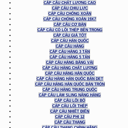
CÁP CẨU CHẤT LƯỢNG CAO
CÁP CẨU CHỊU LỰC
CÁP CẨU CHỐNG XOẮN
CÁP CẨU CHỐNG XOẮN 19X7
CÁP CẨU CƠ BẢN
CÁP CẨU CÓ LÕI THÉP BÊN TRONG
CÁP CẨU GIÁ TỐT
CÁP CẨU HÀN QUỐC
CÁP CẨU HÀNG
CÁP CẨU HÀNG 3 TẤN
CÁP CẨU HÀNG 5 TẤN
CÁP CẨU HÀNG BẰNG VẢI
CÁP CẨU HÀNG CHẤT LƯỢNG
CÁP CẨU HÀNG HÀN QUỐC
CÁP CẨU HÀNG HÀN QUỐC BẢN DẸT
CÁP CẨU HÀNG HÀN QUỐC BẢN TRÒN
CÁP CẨU HÀNG TRUNG QUỐC
CÁP CẨU LÀM SLING NÂNG HÀNG
CÁP CẨU LÕI BỐ
CÁP CẨU LÕI THÉP
CÁP CẨU NHIỆT ĐIỆN
CÁP CẨU PHI 12
CÁP CẦU THANG
CÁP CẦU THANG CHÍNH HÃNG