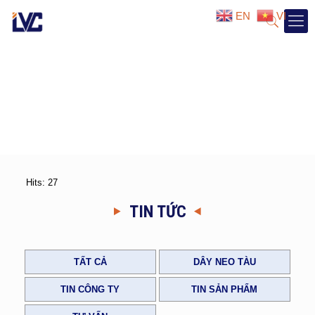
EN
VI
Hits: 27
TIN TỨC
TẤT CẢ
DÂY NEO TÀU
TIN CÔNG TY
TIN SẢN PHẨM