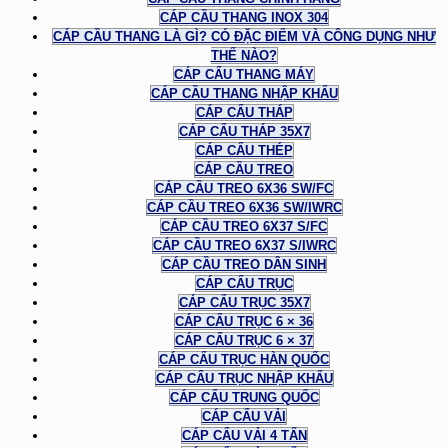
CÁP CẦU THANG INOX 304
CÁP CẦU THANG LÀ GÌ? CÓ ĐẶC ĐIỂM VÀ CÔNG DỤNG NHƯ
THẾ NÀO?
CÁP CẨU THANG MÁY
CÁP CẦU THANG NHẬP KHẨU
CÁP CẨU THÁP
CÁP CẨU THÁP 35X7
CÁP CẨU THÉP
CÁP CẦU TREO
CÁP CẦU TREO 6X36 SW/FC
CÁP CẦU TREO 6X36 SW/IWRC
CÁP CẦU TREO 6X37 S/FC
CÁP CẦU TREO 6X37 S/IWRC
CÁP CẦU TREO DÂN SINH
CÁP CẨU TRỤC
CÁP CẨU TRỤC 35X7
CÁP CẨU TRỤC 6 × 36
CÁP CẨU TRỤC 6 × 37
CÁP CẨU TRỤC HÀN QUỐC
CÁP CẨU TRỤC NHẬP KHẨU
CÁP CẨU TRUNG QUỐC
CÁP CẨU VẢI
CÁP CẨU VẢI 4 TẤN