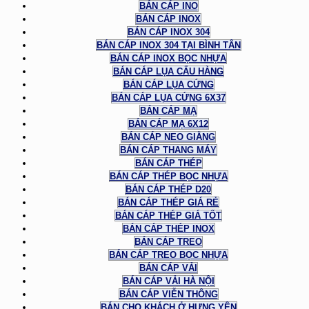
BÁN CÁP INO
BÁN CÁP INOX
BÁN CÁP INOX 304
BÁN CÁP INOX 304 TẠI BÌNH TÂN
BÁN CÁP INOX BỌC NHỰA
BÁN CÁP LỤA CẨU HÀNG
BÁN CÁP LỤA CỨNG
BÁN CÁP LỤA CỨNG 6X37
BÁN CÁP MẠ
BÁN CÁP MẠ 6X12
BÁN CÁP NEO GIẰNG
BÁN CÁP THANG MÁY
BÁN CÁP THÉP
BÁN CÁP THÉP BỌC NHỰA
BÁN CÁP THÉP D20
BÁN CÁP THÉP GIÁ RẺ
BÁN CÁP THÉP GIÁ TỐT
BÁN CÁP THÉP INOX
BÁN CÁP TREO
BÁN CÁP TREO BỌC NHỰA
BÁN CÁP VẢI
BÁN CÁP VẢI HÀ NỘI
BÁN CÁP VIỄN THÔNG
BÁN CHO KHÁCH Ở HƯNG YÊN