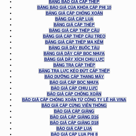
BẢNG BÁO GIÁ CÁP THÉP
BẢNG BÁO GIÁ CỦA KHÓA CÁP PHI 10
BẢNG GIÁ CÁP CHỐNG XOẮN
BẢNG GIÁ CÁP LỤA
BẢNG GIÁ CÁP THÉP
BẢNG GIÁ CÁP THÉP CẨU
BẢNG GIÁ CÁP THÉP CẦU TREO
BẢNG GIÁ CÁP THÉP MẠ KẼM
BẢNG GIÁ DÂY BUỘC TÀU
BẢNG GIÁ DÂY CÁP BỌC NHỰA
BẢNG GIÁ DÂY XÍCH CHỊU LỰC
BẢNG TRA CÁP THÉP
BẢNG TRA LỰC KÉO ĐỨT CÁP THÉP
BẢO DƯỠNG CÁP THANG MÁY
BÁO GIÁ CÁP BỌC NHỰA
BÁO GIÁ CÁP CHỊU LỰC
BÁO GIÁ CÁP CHỐNG XOẮN
BÁO GIÁ CÁP CHỐNG XOẮN TỪ CÔNG TY LÊ HÀ VINA
BÁO GIÁ CÁP CỨNG VIỄN THÔNG
BÁO GIÁ CÁP GIẰNG
BÁO GIÁ CÁP GIẰNG D16
BÁO GIÁ CÁP GIẰNG D18
BÁO GIÁ CÁP LỤA
BÁO GIÁ CÁP LỤA PHI 8