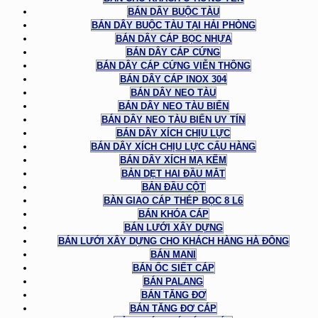
BÁN DÂY BUỘC TÀU
BÁN DÂY BUỘC TÀU TẠI HẢI PHÒNG
BÁN DÂY CÁP BỌC NHỰA
BÁN DÂY CÁP CỨNG
BÁN DÂY CÁP CỨNG VIỄN THÔNG
BÁN DÂY CÁP INOX 304
BÁN DÂY NEO TÀU
BÁN DÂY NEO TÀU BIỂN
BÁN DÂY NEO TÀU BIỂN UY TÍN
BÁN DÂY XÍCH CHỊU LỰC
BÁN DÂY XÍCH CHỊU LỰC CẨU HÀNG
BÁN DÂY XÍCH MẠ KẼM
BẢN DẸT HAI ĐẦU MẮT
BẢN ĐẦU CỘT
BÀN GIAO CÁP THÉP BỌC 8 L6
BÁN KHÓA CÁP
BÁN LƯỚI XÂY DỰNG
BÁN LƯỚI XÂY DỰNG CHO KHÁCH HÀNG HÀ ĐÔNG
BÁN MANI
BÁN ỐC SIẾT CÁP
BÁN PALANG
BÁN TĂNG ĐƠ
BÁN TĂNG ĐƠ CÁP