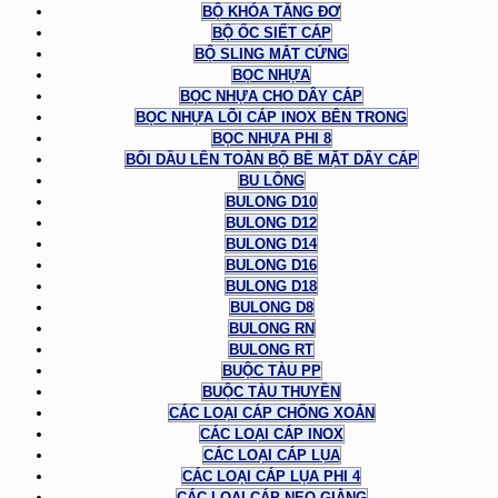
BỘ KHÓA TĂNG ĐƠ
BỘ ỐC SIẾT CÁP
BỘ SLING MẮT CỨNG
BỌC NHỰA
BỌC NHỰA CHO DÂY CÁP
BỌC NHỰA LÕI CÁP INOX BÊN TRONG
BỌC NHỰA PHI 8
BÔI DẦU LÊN TOÀN BỘ BỀ MẶT DÂY CÁP
BU LÔNG
BULONG D10
BULONG D12
BULONG D14
BULONG D16
BULONG D18
BULONG D8
BULONG RN
BULONG RT
BUỘC TÀU PP
BUỘC TÀU THUYỀN
CÁC LOẠI CÁP CHỐNG XOẮN
CÁC LOẠI CÁP INOX
CÁC LOẠI CÁP LỤA
CÁC LOẠI CÁP LỤA PHI 4
CÁC LOẠI CÁP NEO GIẰNG