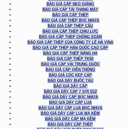
BÁO GIÁ CÁP NEO GIẰNG
BÁO GIÁ CÁP TẢI THANG MÁY
BÁO GIÁ CÁP THÉP
BÁO GIÁ CÁP THÉP BỌC NHỰA
BÁO GIÁ CÁP THÉP CẨU
BÁO GIÁ CÁP THÉP CHỊU LỰC
BÁO GIÁ CÁP THÉP CHỐNG XOẮN
BÁO GIÁ CÁP THÉP CỦA CÔNG TY LÊ HÀ VINA
BÁO GIÁ CÁP THÉP HÀN QUỐC CAO CẤP
BÁO GIÁ CÁP THÉP NÂNG HẠ
BÁO GIÁ CÁP THÉP TK50
BÁO GIÁ CÁP VẢI TRUNG QUỐC
BÁO GIÁ CÁP VIỄN THÔNG
BÁO GIÁ CÓC KẸP CÁP
BÁO GIÁ DÂY BUỘC TÀU
BÁO GIÁ DÂY CÁP
BÁO GIÁ DÂY CÁP 7 SỢI D12
BÁO GIÁ DÂY CÁP BỌC NHỰA
BÁO GIÁ DÂY CÁP LỤA
BÁO GIÁ DÂY CÁP LỤA BỌC NHỰA
BÁO GIÁ DÂY CÁP LỤA MẠ KẼM
BÁO GIÁ DÂY CÁP MẠ KẼM
BÁO GIÁ DÂY CÁP THÉP