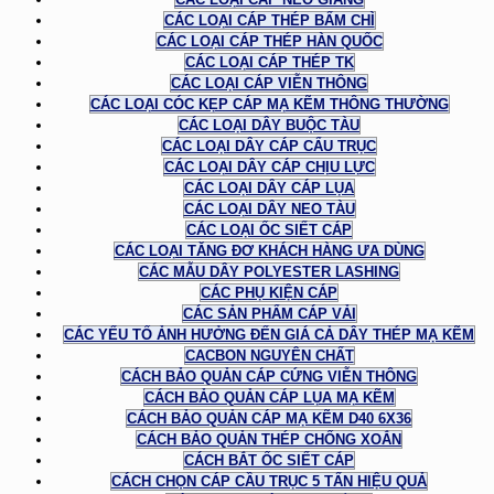
CÁC LOẠI CÁP THÉP BẤM CHÌ
CÁC LOẠI CÁP THÉP HÀN QUỐC
CÁC LOẠI CÁP THÉP TK
CÁC LOẠI CÁP VIỄN THÔNG
CÁC LOẠI CÓC KẸP CÁP MẠ KẼM THÔNG THƯỜNG
CÁC LOẠI DÂY BUỘC TÀU
CÁC LOẠI DÂY CÁP CẨU TRỤC
CÁC LOẠI DÂY CÁP CHỊU LỰC
CÁC LOẠI DÂY CÁP LỤA
CÁC LOẠI DÂY NEO TÀU
CÁC LOẠI ỐC SIẾT CÁP
CÁC LOẠI TĂNG ĐƠ KHÁCH HÀNG ƯA DÙNG
CÁC MẪU DÂY POLYESTER LASHING
CÁC PHỤ KIỆN CÁP
CÁC SẢN PHẨM CÁP VẢI
CÁC YẾU TỐ ẢNH HƯỞNG ĐẾN GIÁ CẢ DÂY THÉP MẠ KẼM
CACBON NGUYÊN CHẤT
CÁCH BẢO QUẢN CÁP CỨNG VIỄN THÔNG
CÁCH BẢO QUẢN CÁP LỤA MẠ KẼM
CÁCH BẢO QUẢN CÁP MẠ KẼM D40 6X36
CÁCH BẢO QUẢN THÉP CHỐNG XOẮN
CÁCH BẮT ỐC SIẾT CÁP
CÁCH CHỌN CÁP CẦU TRỤC 5 TẤN HIỆU QUẢ