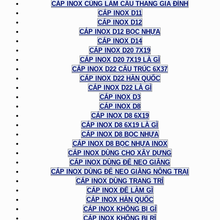
CÁP INOX CÙNG LÀM CẦU THANG GIA ĐÌNH
CÁP INOX D11
CÁP INOX D12
CÁP INOX D12 BỌC NHỰA
CÁP INOX D14
CÁP INOX D20 7X19
CÁP INOX D20 7X19 LÀ GÌ
CÁP INOX D22 CẤU TRÚC 6X37
CÁP INOX D22 HÀN QUỐC
CÁP INOX D22 LÀ GÌ
CÁP INOX D3
CÁP INOX D8
CÁP INOX D8 6X19
CÁP INOX D8 6X19 LÀ GÌ
CÁP INOX D8 BỌC NHỰA
CÁP INOX D8 BỌC NHỰA INOX
CÁP INOX DÙNG CHO XÂY DỰNG
CÁP INOX DÙNG ĐỂ NEO GIẰNG
CÁP INOX DÙNG ĐỂ NEO GIẰNG NÔNG TRẠI
CÁP INOX DÙNG TRANG TRÍ
CÁP INOX ĐỂ LÀM GÌ
CÁP INOX HÀN QUỐC
CÁP INOX KHÔNG BỊ GỈ
CÁP INOX KHÔNG BỊ RỈ