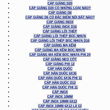
CÁP GIẰNG D20
CÁP GIẰNG D20 CÓ NHỮNG LOẠI NÀO?
CÁP GIẰNG D6
CÁP GIẰNG D6 CÓ ĐẶC ĐIỂM NỔI BẬT NÀO?
CÁP GIẰNG INOX
CÁP GIẰNG INOX D16
CÁP GIẰNG LÕI THÉP
CÁP GIẰNG LÕI THÉP BỌC NHỰA
CÁP GIẰNG LÕI THÉP BỌC NHỰA D16
CÁP GIẰNG MẠ KẼM
CÁP GIẰNG MẠ KẼM BỌC NHỰA
CÁP GIẰNG MẠ KẼM BỌC NHỰA PHI 24
CÁP GIẰNG NEO CỘT
CÁP GIẰNG PHI 12
CÁP HÀN QUỐC
CÁP HÀN QUỐC 6X36
CÁP HÀN QUỐC 6X36 PHI 11
CÁP HÀN QUỐC D12
CÁP HÀN QUỐC PHI 11
CÁP INOX
CÁP INOX 10MM
CÁP INOX 10MM 6X12
CÁP INOX 10MM 6X12 LÀ GÌ