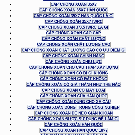
CÁP CHỐNG XOẮN 35X7
CÁP CHỐNG XOẮN 35X7 HÀN QUỐC
CÁP CHỐNG XOẮN 35X7 HÀN QUỐC LÀ GÌ
CÁP CHỐNG XOẮN 35X7 IWRC
CÁP CHỐNG XOẮN 37X5 IWRC LÀ GÌ
CÁP CHỐNG XOẮN CAO CẤP
CÁP CHỐNG XOẮN CHẤT LƯỢNG
CÁP CHỐNG XOẮN CHẤT LƯỢNG CAO
CÁP CHỐNG XOẮN CHẤT LƯỢNG CAO CÓ ƯU ĐIỂM GÌ
CÁP CHỐNG XOẮN CHÍNH HÃNG
CÁP CHỐNG XOẮN CHỊU LỰC
CÁP CHỐNG XOẮN CHO CẨU THÁP XÂY DỰNG
CÁP CHỐNG XOẮN CÓ BỊ GỈ KHÔNG
CÁP CHỐNG XOẮN CÓ ĐẮT KHÔNG
CÁP CHỐNG XOẮN CÓ GIÁ THÀNH NHƯ THẾ NÀO
CÁP CHỐNG XOẮN CÓ MẤY LOẠI
CÁP CHỐNG XOẮN CỦA HÀN QUỐC
CÁP CHỐNG XOẮN DÙNG CHO XE CẨU
CÁP CHỐNG XOẮN DÙNG TRONG CÔNG NGHIỆP
CÁP CHỐNG XOẮN ĐỂ NEO GIÀN KHOAN
CÁP CHỐNG XOẮN ĐƯỢC SỬ DỤNG ĐỂ LÀM GÌ
CÁP CHỐNG XOẮN HÀN QUỐC
CÁP CHỐNG XOẮN HÀN QUỐC 18×7