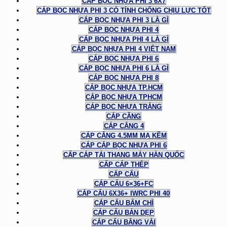
CÁP BỌC NHỰA PHI 3 6X7
CÁP BỌC NHỰA PHI 3 CÓ TÍNH CHỐNG CHỊU LỰC TỐT
CÁP BỌC NHỰA PHI 3 LÀ GÌ
CÁP BỌC NHỰA PHI 4
CÁP BỌC NHỰA PHI 4 LÀ GÌ
CÁP BỌC NHỰA PHI 4 VIỆT NAM
CÁP BỌC NHỰA PHI 6
CÁP BỌC NHỰA PHI 6 LÀ GÌ
CÁP BỌC NHỰA PHI 8
CÁP BỌC NHỰA TP.HCM
CÁP BỌC NHỰA TPHCM
CÁP BỌC NHỰA TRẮNG
CÁP CĂNG
CÁP CĂNG 4
CÁP CĂNG 4.5MM MẠ KẼM
CÁP CÁP BỌC NHỰA PHI 6
CẤP CÁP TẢI THANG MÁY HÀN QUỐC
CẤP CÁP THÉP
CÁP CẨU
CÁP CẨU 6×36+FC
CÁP CẨU 6X36+ IWRC PHI 40
CÁP CẨU BẤM CHÌ
CÁP CẨU BẢN DẸP
CÁP CẨU BẰNG VẢI