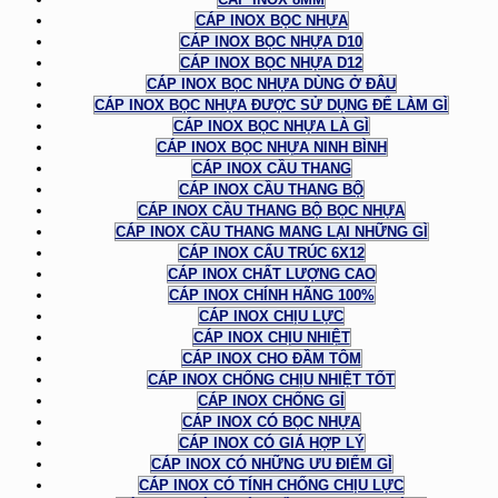
CÁP INOX BỌC NHỰA
CÁP INOX BỌC NHỰA D10
CÁP INOX BỌC NHỰA D12
CÁP INOX BỌC NHỰA DÙNG Ở ĐÂU
CÁP INOX BỌC NHỰA ĐƯỢC SỬ DỤNG ĐỂ LÀM GÌ
CÁP INOX BỌC NHỰA LÀ GÌ
CÁP INOX BỌC NHỰA NINH BÌNH
CÁP INOX CẦU THANG
CÁP INOX CẦU THANG BỘ
CÁP INOX CẦU THANG BỘ BỌC NHỰA
CÁP INOX CẦU THANG MANG LẠI NHỮNG GÌ
CÁP INOX CẤU TRÚC 6X12
CÁP INOX CHẤT LƯỢNG CAO
CÁP INOX CHÍNH HÃNG 100%
CÁP INOX CHỊU LỰC
CÁP INOX CHỊU NHIỆT
CÁP INOX CHO ĐẦM TÔM
CÁP INOX CHỐNG CHỊU NHIỆT TỐT
CÁP INOX CHỐNG GỈ
CÁP INOX CÓ BỌC NHỰA
CÁP INOX CÓ GIÁ HỢP LÝ
CÁP INOX CÓ NHỮNG ƯU ĐIỂM GÌ
CÁP INOX CÓ TÍNH CHỐNG CHỊU LỰC