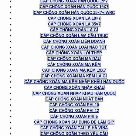
CÁP CHỐNG XOẮN HÀN QUỐC 19*7
CÁP CHỐNG XOẮN HÀN QUỐC 19X7
CÁP CHỐNG XOẮN HÀN QUỐC 35×7+IWRC
CÁP CHỐNG XOẮN LÀ 19×7
CÁP CHỐNG XOẮN LÀ 35×7
CÁP CHỐNG XOẮN LÀ GÌ
CÁP CHỐNG XOẮN LÀM CẨU TRỤC
CÁP CHỐNG XOẮN LIÊN DOANH
CÁP CHỐNG XOẮN LOẠI NÀO TỐT
CÁP CHỐNG XOẮN LÕI THÉP
CÁP CHỐNG XOẮN MẠ DẦU
CÁP CHỐNG XOẮN MẠ KẼM
CÁP CHỐNG XOẮN MẠ KẼM 19X7
CÁP CHỐNG XOẮN MẠ KẼM LÀ GÌ
CÁP CHỐNG XOẮN MẠ KẼM NHẬP KHẨU HÀN QUỐC
CÁP CHỐNG XOẮN NHẬP KHẨU
CÁP CHỐNG XOẮN NHẬP KHẨU HÀN QUỐC
CÁP CHỐNG XOẮN NHẬT BẢN
CÁP CHỐNG XOẮN PHI 10
CÁP CHỐNG XOẮN PHI 12
CÁP CHỐNG XOẮN PHI 6
CÁP CHỐNG XOẮN SỬ DỤNG ĐỂ LÀM GÌ?
CÁP CHỐNG XOẮN TẠI LÊ HÀ VINA
CÁP CHỐNG XOẮN THEO YÊU CẦU