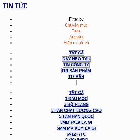
TIN TỨC
Filter by
Chuyên mục
Tags
Authors
Hiển thị tất cả
TẤT CẢ
DÂY NEO TÀU
TIN CÔNG TY
TIN SẢN PHẨM
TƯ VẤN
TẤT CẢ
1 ĐẦU MÓC
3 BỘ PLANG
5 TẤN CHẤT LƯỢNG CAO
5 TẤN HÀN QUỐC
5MM 6X19 LÀ GÌ
5MM MẠ KẼM LÀ GÌ
6×12+7FC