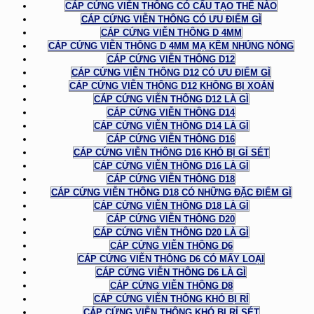
CÁP CỨNG VIỄN THÔNG CÓ CẤU TẠO THẾ NÀO
CÁP CỨNG VIỄN THÔNG CÓ ƯU ĐIỂM GÌ
CÁP CỨNG VIỄN THÔNG D 4MM
CÁP CỨNG VIỄN THÔNG D 4MM MẠ KẼM NHÚNG NÓNG
CÁP CỨNG VIỄN THÔNG D12
CÁP CỨNG VIỄN THÔNG D12 CÓ ƯU ĐIỂM GÌ
CÁP CỨNG VIỄN THÔNG D12 KHÔNG BỊ XOẮN
CÁP CỨNG VIỄN THÔNG D12 LÀ GÌ
CÁP CỨNG VIỄN THÔNG D14
CÁP CỨNG VIỄN THÔNG D14 LÀ GÌ
CÁP CỨNG VIỄN THÔNG D16
CÁP CỨNG VIỄN THÔNG D16 KHÓ BỊ GỈ SÉT
CÁP CỨNG VIỄN THÔNG D16 LÀ GÌ
CÁP CỨNG VIỄN THÔNG D18
CÁP CỨNG VIỄN THÔNG D18 CÓ NHỮNG ĐẶC ĐIỂM GÌ
CÁP CỨNG VIỄN THÔNG D18 LÀ GÌ
CÁP CỨNG VIỄN THÔNG D20
CÁP CỨNG VIỄN THÔNG D20 LÀ GÌ
CÁP CỨNG VIỄN THÔNG D6
CÁP CỨNG VIỄN THÔNG D6 CÓ MẤY LOẠI
CÁP CỨNG VIỄN THÔNG D6 LÀ GÌ
CÁP CỨNG VIỄN THÔNG D8
CÁP CỨNG VIỄN THÔNG KHÓ BỊ RỈ
CÁP CỨNG VIỄN THÔNG KHÓ BỊ RỈ SÉT