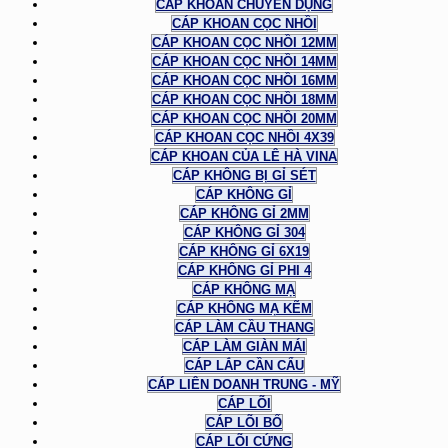
CÁP KHOAN CHUYÊN DỤNG
CÁP KHOAN CỌC NHỒI
CÁP KHOAN CỌC NHỒI 12MM
CÁP KHOAN CỌC NHỒI 14MM
CÁP KHOAN CỌC NHỒI 16MM
CÁP KHOAN CỌC NHỒI 18MM
CÁP KHOAN CỌC NHỒI 20MM
CÁP KHOAN CỌC NHỒI 4X39
CÁP KHOAN CỦA LÊ HÀ VINA
CÁP KHÔNG BỊ GỈ SÉT
CÁP KHÔNG GỈ
CÁP KHÔNG GỈ 2MM
CÁP KHÔNG GỈ 304
CÁP KHÔNG GỈ 6X19
CÁP KHÔNG GỈ PHI 4
CÁP KHÔNG MẠ
CÁP KHÔNG MẠ KẼM
CÁP LÀM CẦU THANG
CÁP LÀM GIÀN MÁI
CÁP LẮP CẦN CẨU
CÁP LIÊN DOANH TRUNG - MỸ
CÁP LÕI
CÁP LÕI BỐ
CÁP LÕI CỨNG