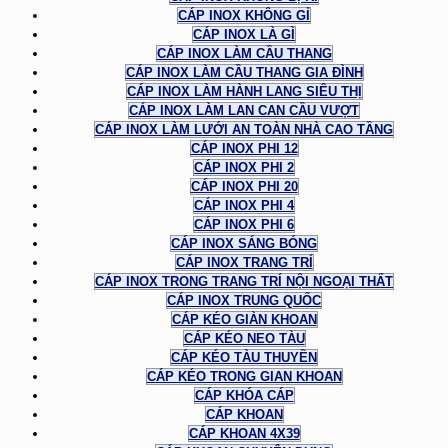
CÁP INOX KHÔNG GỈ
CÁP INOX LÀ GÌ
CÁP INOX LÀM CẦU THANG
CÁP INOX LÀM CẦU THANG GIA ĐÌNH
CÁP INOX LÀM HÀNH LANG SIÊU THỊ
CÁP INOX LÀM LAN CAN CẦU VƯỢT
CÁP INOX LÀM LƯỚI AN TOÀN NHÀ CAO TẦNG
CÁP INOX PHI 12
CÁP INOX PHI 2
CÁP INOX PHI 20
CÁP INOX PHI 4
CÁP INOX PHI 6
CÁP INOX SÁNG BÓNG
CÁP INOX TRANG TRÍ
CÁP INOX TRONG TRANG TRÍ NỘI NGOẠI THẤT
CÁP INOX TRUNG QUỐC
CÁP KÉO GIÀN KHOAN
CÁP KÉO NEO TÀU
CÁP KÉO TÀU THUYỀN
CÁP KÉO TRONG GIAN KHOAN
CÁP KHÓA CÁP
CÁP KHOAN
CÁP KHOAN 4X39