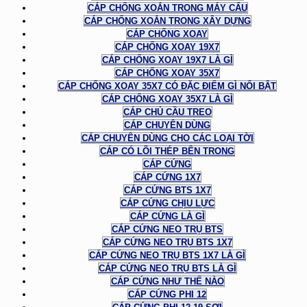
CÁP CHỐNG XOẮN TRONG MÁY CẨU
CÁP CHỐNG XOẮN TRONG XÂY DỰNG
CÁP CHỐNG XOAY
CÁP CHỐNG XOAY 19X7
CÁP CHỐNG XOAY 19X7 LÀ GÌ
CÁP CHỐNG XOAY 35X7
CÁP CHỐNG XOAY 35X7 CÓ ĐẶC ĐIỂM GÌ NỔI BẬT
CÁP CHỐNG XOAY 35X7 LÀ GÌ
CÁP CHỦ CẦU TREO
CÁP CHUYÊN DÙNG
CÁP CHUYÊN DÙNG CHO CÁC LOẠI TỜI
CÁP CÓ LÕI THÉP BÊN TRONG
CÁP CỨNG
CÁP CỨNG 1X7
CÁP CỨNG BTS 1X7
CÁP CỨNG CHỊU LỰC
CÁP CỨNG LÀ GÌ
CÁP CỨNG NEO TRỤ BTS
CÁP CỨNG NEO TRỤ BTS 1X7
CÁP CỨNG NEO TRỤ BTS 1X7 LÀ GÌ
CÁP CỨNG NEO TRỤ BTS LÀ GÌ
CÁP CỨNG NHƯ THẾ NÀO
CÁP CỨNG PHI 12