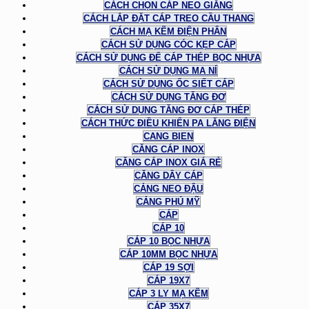
CÁCH CHỌN CÁP NEO GIẰNG
CÁCH LẮP ĐẶT CÁP TREO CẦU THANG
CÁCH MẠ KẼM ĐIỆN PHÂN
CÁCH SỬ DỤNG CÓC KẸP CÁP
CÁCH SỬ DỤNG ĐỂ CÁP THÉP BỌC NHỰA
CÁCH SỬ DỤNG MA NÍ
CÁCH SỬ DỤNG ỐC SIẾT CÁP
CÁCH SỬ DỤNG TĂNG ĐƠ
CÁCH SỬ DỤNG TĂNG ĐƠ CÁP THÉP
CÁCH THỨC ĐIỀU KHIỂN PA LĂNG ĐIỆN
CANG BIEN
CĂNG CÁP INOX
CĂNG CÁP INOX GIÁ RẺ
CĂNG DÂY CÁP
CẢNG NEO ĐẬU
CẢNG PHÚ MỸ
CÁP
CÁP 10
CÁP 10 BỌC NHỰA
CÁP 10MM BỌC NHỰA
CÁP 19 SỢI
CÁP 19X7
CÁP 3 LY MẠ KẼM
CÁP 35X7