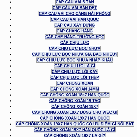
CÁP CẨU VẢI 5 TẤN
CÁP CẨU VẢI BẢN DẸT
CÁP CẨU VẢI CHO CẢNG HẢI PHÒNG
CÁP CẨU VẢI HÀN QUỐC
CÁP CẨU XÂY DỰNG
CÁP CHẰNG HÀNG
CÁP CHE NẮNG TRƯỜNG HỌC
CÁP CHỊU LỰC
CÁP CHỊU LỰC BỌC NHỰA
CÁP CHỊU LỰC BỌC NHỰA GIÁ BAO NHIÊU?
CÁP CHỊU LỰC BỌC NHỰA NHẬP KHẨU
CÁP CHỊU LỰC LÀ GÌ
CÁP CHỊU LỰC LÕI ĐAY
CÁP CHỊU LỰC LÕI THÉP
CÁP CHỐNG XOẮN
CÁP CHỐNG XOẮN 14MM
CÁP CHỐNG XOẮN 18×7 HÀN QUỐC
CÁP CHỐNG XOẮN 19 TAO
CÁP CHỐNG XOẮN 19X7
CÁP CHỐNG XOẮN 19X7 DÙNG CHO VIỆC GÌ
CÁP CHỐNG XOẮN 19X7 HÀN QUỐC
CÁP CHỐNG XOẮN 19X7 HÀN QUỐC CÓ ƯU ĐIỂM GÌ NỔI BẬT
CÁP CHỐNG XOẮN 19X7 HÀN QUỐC LÀ GÌ
CÁP CHỐNG XOẮN 19X7 LÀ GÌ?