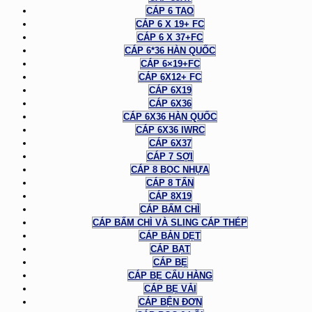
CÁP 6 TAO
CÁP 6 X 19+ FC
CÁP 6 X 37+FC
CÁP 6*36 HÀN QUỐC
CÁP 6×19+FC
CÁP 6X12+ FC
CÁP 6X19
CÁP 6X36
CÁP 6X36 HÀN QUỐC
CÁP 6X36 IWRC
CÁP 6X37
CÁP 7 SỢI
CÁP 8 BỌC NHỰA
CÁP 8 TẤN
CÁP 8X19
CÁP BẤM CHÌ
CÁP BẤM CHÌ VÀ SLING CÁP THÉP
CÁP BẢN DẸT
CÁP BẠT
CÁP BẸ
CÁP BẸ CẨU HÀNG
CÁP BẸ VẢI
CÁP BỆN ĐƠN