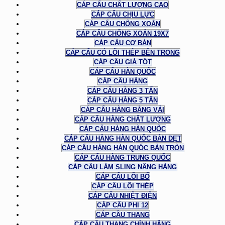
CÁP CẨU CHẤT LƯỢNG CAO
CÁP CẨU CHỊU LỰC
CÁP CẨU CHỐNG XOẮN
CÁP CẨU CHỐNG XOẮN 19X7
CÁP CẨU CƠ BẢN
CÁP CẨU CÓ LÕI THÉP BÊN TRONG
CÁP CẨU GIÁ TỐT
CÁP CẨU HÀN QUỐC
CÁP CẨU HÀNG
CÁP CẨU HÀNG 3 TẤN
CÁP CẨU HÀNG 5 TẤN
CÁP CẨU HÀNG BẰNG VẢI
CÁP CẨU HÀNG CHẤT LƯỢNG
CÁP CẨU HÀNG HÀN QUỐC
CÁP CẨU HÀNG HÀN QUỐC BẢN DẸT
CÁP CẨU HÀNG HÀN QUỐC BẢN TRÒN
CÁP CẨU HÀNG TRUNG QUỐC
CÁP CẨU LÀM SLING NÂNG HÀNG
CÁP CẨU LÕI BỐ
CÁP CẨU LÕI THÉP
CÁP CẨU NHIỆT ĐIỆN
CÁP CẨU PHI 12
CÁP CẦU THANG
CÁP CẦU THANG CHÍNH HÃNG