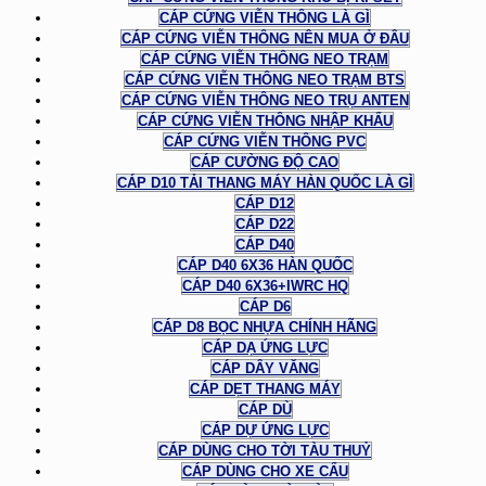
CÁP CỨNG VIỄN THÔNG LÀ GÌ
CÁP CỨNG VIỄN THÔNG NÊN MUA Ở ĐÂU
CÁP CỨNG VIỄN THÔNG NEO TRẠM
CÁP CỨNG VIỄN THÔNG NEO TRẠM BTS
CÁP CỨNG VIỄN THÔNG NEO TRỤ ANTEN
CÁP CỨNG VIỄN THÔNG NHẬP KHẨU
CÁP CỨNG VIỄN THÔNG PVC
CÁP CƯỜNG ĐỘ CAO
CÁP D10 TẢI THANG MÁY HÀN QUỐC LÀ GÌ
CÁP D12
CÁP D22
CÁP D40
CÁP D40 6X36 HÀN QUỐC
CÁP D40 6X36+IWRC HQ
CÁP D6
CÁP D8 BỌC NHỰA CHÍNH HÃNG
CÁP DẠ ỨNG LỰC
CÁP DÂY VĂNG
CÁP DẸT THANG MÁY
CÁP DÙ
CÁP DỰ ỨNG LỰC
CÁP DÙNG CHO TỜI TÀU THUỶ
CÁP DÙNG CHO XE CẨU