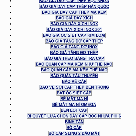
BÁO GIÁ DÂY CÁP THÉP BỌC NHỰA
BÁO GIÁ DÂY CÁP THÉP HÀN QUỐC
BÁO GIÁ DÂY CÁP THÉP MẠ KẼM
BÁO GIÁ DÂY XÍCH
BÁO GIÁ DÂY XÍCH INOX
BÁO GIÁ DÂY XÍCH INOX 304
BÁO GIÁ ỐC SIẾT CÁP KIM LOẠI
BÁO GIÁ TĂNG ĐƠ CÁP THÉP
BÁO GIÁ TĂNG ĐƠ INOX
BÁO GIÁ TĂNG ĐƠ THÉP
BÁO GIÁ THEO BẢNG TRA CÁP
BẢO QUẢN CÁP MẠ KẼM NHƯ THẾ NÀO
BẢO QUẢN CÁP MẠ KẼM THẾ NÀO
BẢO QUẢN TÀU THUYỀN
BẢO VỆ CÁP
BẢO VỆ SỢI CÁP THÉP BÊN TRONG
BẮT ỐC SIẾT CÁP
BỀ MẶT MA NÍ
BỀ MẶT MA NÍ OMEGA
BẸN LÓT CÁP
BÍ QUYẾT LỰA CHỌN DÂY CÁP BỌC NHỰA PHI 6
BÌNH TÂN
BÓ CÁP
BỘ CÁP SLING 2 ĐẦU MẮT