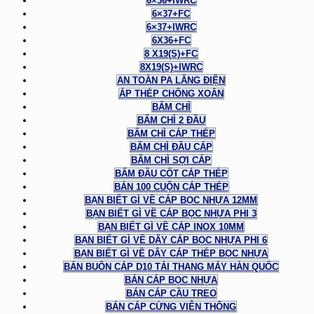
6×36+IWRC
6×37+FC
6×37+IWRC
6X36+FC
8 X19(S)+FC
8X19(S)+IWRC
AN TOÀN PA LĂNG ĐIỆN
ÁP THÉP CHỐNG XOẮN
BẤM CHÌ
BẤM CHÌ 2 ĐẦU
BẤM CHÌ CÁP THÉP
BẤM CHÌ ĐẦU CÁP
BẤM CHÌ SỢI CÁP
BẤM ĐẦU CỐT CÁP THÉP
BÁN 100 CUỘN CÁP THÉP
BẠN BIẾT GÌ VỀ CÁP BỌC NHỰA 12MM
BẠN BIẾT GÌ VỀ CÁP BỌC NHỰA PHI 3
BẠN BIẾT GÌ VỀ CÁP INOX 10MM
BẠN BIẾT GÌ VỀ DÂY CÁP BỌC NHỰA PHI 6
BẠN BIẾT GÌ VỀ DÂY CÁP THÉP BỌC NHỰA
BÁN BUÔN CÁP D10 TẢI THANG MÁY HÀN QUỐC
BÁN CÁP BỌC NHỰA
BÁN CÁP CẦU TREO
BÁN CÁP CỨNG VIỄN THÔNG