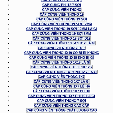
CÁP CỨNG PHI 12 19 SỢI
CÁP CỨNG PHI 12 7 SỢI
CÁP CỨNG VIỄN THÔNG
CÁP CỨNG VIỄN THÔNG 19
CÁP CỨNG VIỄN THÔNG 19 SỢI
CÁP CỨNG VIỄN THÔNG 19 SỢI 12MM
CÁP CỨNG VIỄN THÔNG 19 SỢI 12MM LÀ GÌ
CÁP CỨNG VIỄN THÔNG 19 SỢI 8MM
CÁP CỨNG VIỄN THÔNG 19 SỢI D12
CÁP CỨNG VIỄN THÔNG 19 SỢI D12 LÀ GÌ
CÁP CỨNG VIỄN THÔNG 1X19
CÁP CỨNG VIỄN THÔNG 1X19 CÓ BỊ RỈ KHÔNG
CÁP CỨNG VIỄN THÔNG 1X19 KHÓ BỊ GỈ
CÁP CỨNG VIỄN THÔNG 1X19 LÀ GÌ
CÁP CỨNG VIỄN THÔNG 1X19 PHI 12.7
CÁP CỨNG VIỄN THÔNG 1X19 PHI 12.7 LÀ GÌ
CÁP CỨNG VIỄN THÔNG 1X7
CÁP CỨNG VIỄN THÔNG 1X7 LÀ GÌ
CÁP CỨNG VIỄN THÔNG 1X7 LÊ HÀ
CÁP CỨNG VIỄN THÔNG 1X7 PHI 10
CÁP CỨNG VIỄN THÔNG 1X7 PHI 10 LÀ GÌ
CÁP CỨNG VIỄN THÔNG 7 SỢI
CÁP CỨNG VIỄN THÔNG CAO CẤP
CÁP CỨNG VIỄN THÔNG CHẤT LƯỢNG CAO